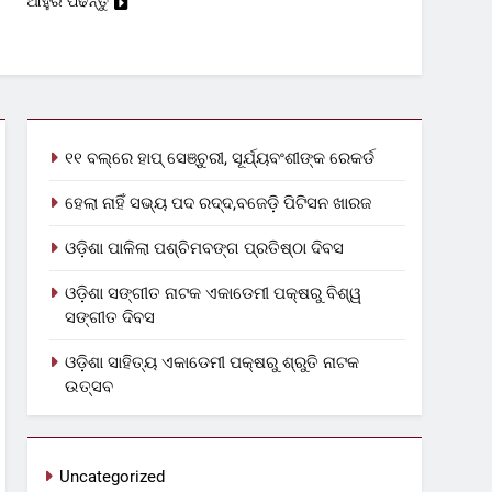
ଆହୁରି ପଢନ୍ତୁ
୧୧ ବଲ୍‌ରେ ହାପ୍ ସେଞ୍ଚୁରୀ, ସୂର୍ଯ୍ୟବଂଶୀଙ୍କ ରେକର୍ଡ
ହେଲା ନାହିଁ ସଭ୍ୟ ପଦ ରଦ୍ଦ,ବଜେଡ଼ି ପିଟିସନ ଖାରଜ
ଓଡ଼ିଶା ପାଳିଲା ପଶ୍ଚିମବଙ୍ଗ ପ୍ରତିଷ୍ଠା ଦିବସ
ଓଡ଼ିଶା ସଙ୍ଗୀତ ନାଟକ ଏକାଡେମୀ ପକ୍ଷରୁ ବିଶ୍ୱ
ସଙ୍ଗୀତ ଦିବସ
ଓଡ଼ିଶା ସାହିତ୍ୟ ଏକାଡେମୀ ପକ୍ଷରୁ ଶ୍ରୁତି ନାଟକ
ଉତ୍ସବ
Uncategorized