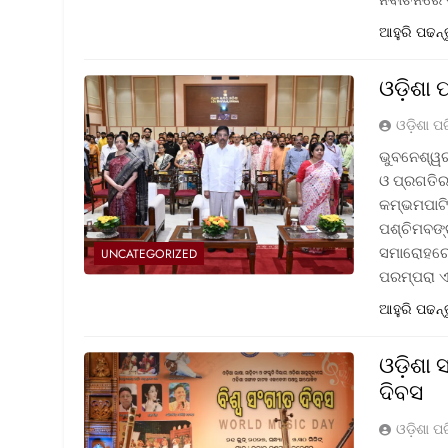
ଆହୁରି ପଢନ୍
ଓଡ଼ିଶା 
ଓଡ଼ିଶା ପ
ଭୁବନେଶ୍ୱର
ଓ ପ୍ରଗତିର 
କମ୍ଭମପାଟି
ପଶ୍ଚିମବଙ୍
ସମାରୋହରେ 
UNCATEGORIZED
ପରମ୍ପରା 
ଆହୁରି ପଢନ୍
ଓଡ଼ିଶା
ଦିବସ
ଓଡ଼ିଶା ପ