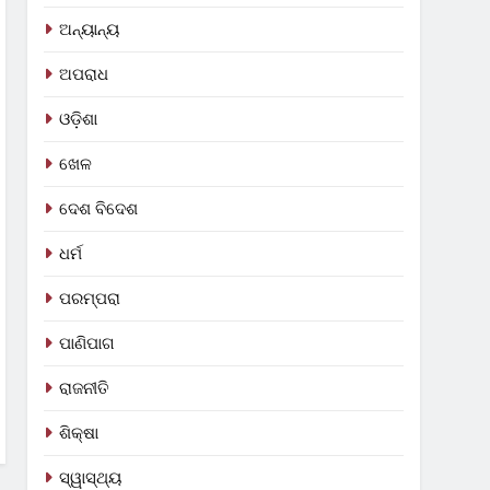
ଅନ୍ୟାନ୍ୟ
ଅପରାଧ
ଓଡ଼ିଶା
ଖେଳ
ଦେଶ ବିଦେଶ
ଧର୍ମ
ପରମ୍ପରା
ପାଣିପାଗ
ରାଜନୀତି
ଶିକ୍ଷା
ସ୍ୱାସ୍ଥ୍ୟ