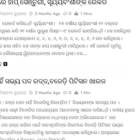
ରେ ହାପ୍ ସେଞ୍ଚୁରୀ, ସୂର୍ଯ୍ୟବଂଶୀଙ୍କ ରେକର୍ଡ
ରିକ୍ରମା ବ୍ୟୁରୋ
2 Months Ago
0
1 Mins
 ରେକର୍ଡ କରିଛନ୍ତି ସୂର୍ଯ୍ୟବଂଶୀ। ୧୫ ବର୍ଷୀୟ ସୂର୍ଯ୍ୟବଂଶୀ ୧୧ ବଲ୍‌ରେ
ପୂରଣ କରି ୨୧ ବର୍ଷର ପୁରୁଣା ଲିଷ୍ଟ-ଏ’ ରେକର୍ଡ ଭାଙ୍ଗିଛନ୍ତି। ସେ ଖେଳିଥିବା
ଲ୍‌ରେ ଯଥାକ୍ରମେ ୪, ୪, ୪, ୬, ୬, ୦, ୬, ୪, ୪, ୬, ୬ ରନ କରିଥିଲେ।
ଛକା ସହିତ ସେ ତାଙ୍କ ହାପ ସେଞ୍ଚୁରୀ ମାରିଥିଲେ। ଏହି ରେକର୍ଡ ପୂର୍ବରୁ
ର କୌଶଲ୍ୟା ୱିରାରତ୍ନେଙ୍କ ନାମରେ ଥିଲା। ସେ…
ତୁ
ାହିଁ ସଭ୍ୟ ପଦ ରଦ୍ଦ,ବଜେଡ଼ି ପିଟିସନ ଖାରଜ
ରିକ୍ରମା ବ୍ୟୁରୋ
2 Months Ago
0
1 Min
: ରଦ୍ଦ ହେବ ନାହିଁ ବିଜେଡିରୁ ନିଲମ୍ବିତ ୮ ବିଧାୟକଙ୍କ ସଦସ୍ୟ ପଦ ।
ସୁରମା ପାଢ଼ୀ ବିଜେଡିର ଅଯୋଗ୍ୟତା ଆବେଦନକୁ ଖାରଜ କରିଛନ୍ତି। ଦଳୀୟ ହୁଇପ
ର୍ବସାଧାରଣରେ ଦଳ ବିରୋଧରେ ମନ୍ତବ୍ୟ ଦେବା ଅଭିଯୋଗରେ ୮ ଜଣ
 ପଦ ରଦ୍ଦ କରିବା ପାଇଁ ବାଚସ୍ପତିଙ୍କ ନିକଟରେ ବିଜେଡ଼ି ପିଟିସନ ଦାୟର
ବାଚସ୍ପତିଙ୍କ ନିଷ୍ପତ୍ତିକୁ ସମସ୍ତେ ଅପେକ୍ଷା କରିଥିଲେ। ରାଜ୍ୟସଭା
 ବିଜେଡିର ୬ ବିଧାୟକ, ଦଳର ନିଷ୍ପତ୍ତି…