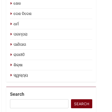
ଖେଳ
ଦେଶ ବିଦେଶ
ଧର୍ମ
ପରମ୍ପରା
ପାଣିପାଗ
ରାଜନୀତି
ଶିକ୍ଷା
ସ୍ୱାସ୍ଥ୍ୟ
Search
SEARCH