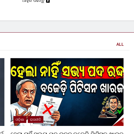
ଆହୁରି ପଢନ୍ତୁ
ALL
ଓଡ଼ିଶା
ରାଜନୀତି