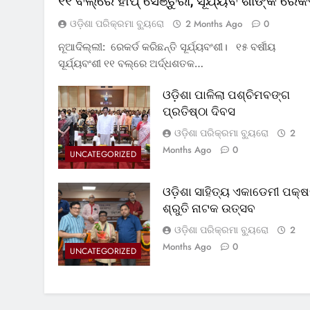
୧୧ ବଲ୍‌ରେ ହାପ୍ ସେଞ୍ଚୁରୀ, ସୂର୍ଯ୍ୟବଂଶୀଙ୍କ ରେକର
ଓଡ଼ିଶା ପରିକ୍ରମା ବ୍ୟୁରୋ
2 Months Ago
0
ନୂଆଦିଲ୍ଲୀ: ରେକର୍ଡ କରିଛନ୍ତି ସୂର୍ଯ୍ୟବଂଶୀ। ୧୫ ବର୍ଷୀୟ
ସୂର୍ଯ୍ୟବଂଶୀ ୧୧ ବଲ୍‌ରେ ଅର୍ଦ୍ଧଶତକ…
ଓଡ଼ିଶା ପାଳିଲା ପଶ୍ଚିମବଙ୍ଗ
ପ୍ରତିଷ୍ଠା ଦିବସ
ଓଡ଼ିଶା ପରିକ୍ରମା ବ୍ୟୁରୋ
2
Months Ago
0
UNCATEGORIZED
ଓଡ଼ିଶା ସାହିତ୍ୟ ଏକାଡେମୀ ପକ୍ଷ
ଶ୍ରୁତି ନାଟକ ଉତ୍ସବ
ଓଡ଼ିଶା ପରିକ୍ରମା ବ୍ୟୁରୋ
2
Months Ago
0
UNCATEGORIZED