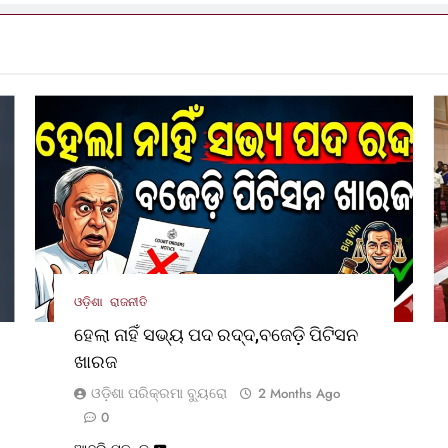
ଓଡ଼ିଶା
ରାଜନୀତି
ହେଲା ନାହିଁ ସଭ୍ୟ ପଦ ରଦ୍ଦ,ବଜେଡ଼ି ପିଟିସନ
ଖାରଜ
ଓଡ଼ିଶା ପରିକ୍ରମା ବ୍ୟୁରୋ
2 Months Ago
0