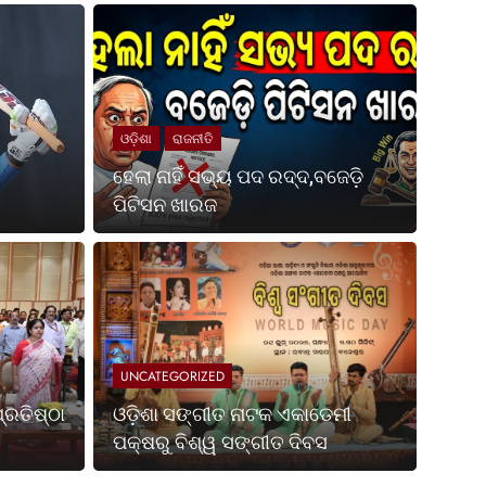
ଓଡ଼ିଶା
ରାଜନୀତି
ହେଲା ନାହିଁ ସଭ୍ୟ ପଦ ରଦ୍ଦ,ବଜେଡ଼ି
ପିଟିସନ ଖାରଜ
Ago
UNCATE
ପଶ୍ଚିମବଙ୍ଗ ପ୍ରତିଷ୍ଠା
ଓଡ଼
ପକ୍
UNCATEGORIZED
ା ହେଉଛି ଭାରତର ସର୍ବଶ୍ରେଷ୍ଠ ଶକ୍ତି ଏବଂ ସ୍ଥିରତା ଓ
ଭୁବନେଶ୍
୍ରତିଷ୍ଠା
ଓଡ଼ିଶା ସଙ୍ଗୀତ ନାଟକ ଏକାଡେମୀ
ଏକାଡେମ
ପକ୍ଷରୁ ବିଶ୍ୱ ସଙ୍ଗୀତ ଦିବସ