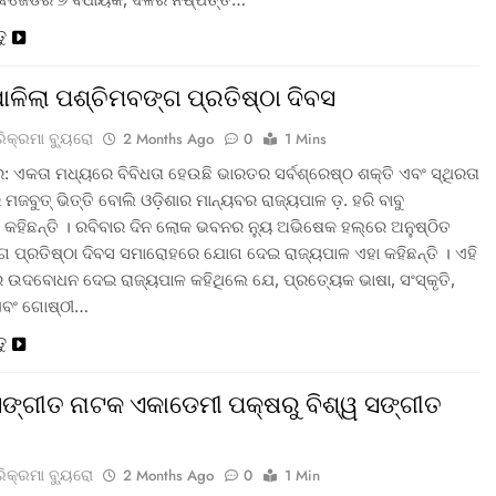
ତୁ
ପାଳିଲା ପଶ୍ଚିମବଙ୍ଗ ପ୍ରତିଷ୍ଠା ଦିବସ
ରିକ୍ରମା ବ୍ୟୁରୋ
2 Months Ago
0
1 Mins
: ଏକତା ମଧ୍ୟରେ ବିବିଧତା ହେଉଛି ଭାରତର ସର୍ବଶ୍ରେଷ୍ଠ ଶକ୍ତି ଏବଂ ସ୍ଥିରତା
ମଜବୁତ୍ ଭିତ୍ତି ବୋଲି ଓଡ଼ିଶାର ମାନ୍ୟବର ରାଜ୍ୟପାଳ ଡ଼. ହରି ବାବୁ
 କହିଛନ୍ତି । ରବିବାର ଦିନ ଲୋକ ଭବନର ନ୍ୟୁ ଅଭିଷେକ ହଲ୍‌ରେ ଅନୁଷ୍ଠିତ
ଗ ପ୍ରତିଷ୍ଠା ଦିବସ ସମାରୋହରେ ଯୋଗ ଦେଇ ରାଜ୍ୟପାଳ ଏହା କହିଛନ୍ତି । ଏହି
ଉଦବୋଧନ ଦେଇ ରାଜ୍ୟପାଳ କହିଥିଲେ ଯେ, ପ୍ରତ୍ୟେକ ଭାଷା, ସଂସ୍କୃତି,
ଏବଂ ଗୋଷ୍ଠୀ…
ତୁ
 ସଙ୍ଗୀତ ନାଟକ ଏକାଡେମୀ ପକ୍ଷରୁ ବିଶ୍ୱ ସଙ୍ଗୀତ
ରିକ୍ରମା ବ୍ୟୁରୋ
2 Months Ago
0
1 Min