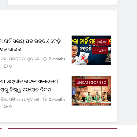
ା ନାହିଁ ସଭ୍ୟ ପଦ ରଦ୍ଦ,ବଜେଡ଼ି
ଓଡ଼ିଶା
ଟିସନ ଖାରଜ
ରାଜନୀତି
ଡ଼ିଶା ପରିକ୍ରମା ବ୍ୟୁରୋ
2 Months
0
଼ିଶା ସଙ୍ଗୀତ ନାଟକ ଏକାଡେମୀ
UNCATEGORIZED
୍ଷରୁ ବିଶ୍ୱ ସଙ୍ଗୀତ ଦିବସ
ଡ଼ିଶା ପରିକ୍ରମା ବ୍ୟୁରୋ
2 Months
0