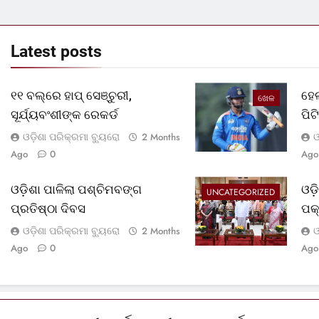
Latest
posts
୧୧ ବଲ୍‌ରେ ହାପ୍ ସେଞ୍ଚୁରୀ,
ହେଲ
ଖେଳ
ସୂର୍ଯ୍ୟବଂଶୀଙ୍କ ରେକର୍ଡ
ପି
ଓଡ଼ିଶା ପରିକ୍ରମା ବ୍ୟୁରୋ
ଓ
2 Months
Ago
0
Ago
ଓଡ଼ିଶା ପାଳିଲା ପଶ୍ଚିମବଙ୍ଗ
ଓଡ
UNCATEGORIZED
ପ୍ରତିଷ୍ଠା ଦିବସ
ପକ
ଓଡ଼ିଶା ପରିକ୍ରମା ବ୍ୟୁରୋ
ଓ
2 Months
Ago
0
Ago