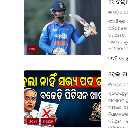
୧୧ ବଲ୍‌
ଓଡ଼ିଶା ପ
ନୂଆଦିଲ୍ଲୀ:
ଅର୍ଦ୍ଧଶତକ 
ପ୍ରଥମ ୧୧ ବ
ଲଗାତର ଦୁଇ 
ଶ୍ରୀଲଙ୍କା
ଖେଳ
ଆହୁରି ପଢନ୍
ହେଲା ନ
ଓଡ଼ିଶା ପ
ଭୁବନେଶ୍ୱର 
ବାଚସ୍ପତି 
ଅମାନ୍ୟ, ସ
ବିଧାୟକଙ୍କ
କରିଥିଲା । 
ଓଡ଼ିଶା
ରାଜନୀତି
ନିର୍ବାଚନରେ