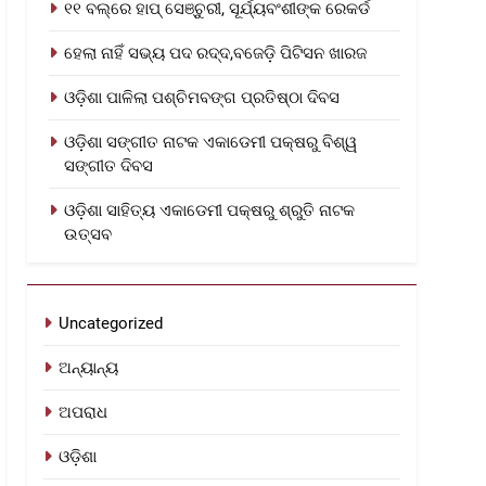
୧୧ ବଲ୍‌ରେ ହାପ୍ ସେଞ୍ଚୁରୀ, ସୂର୍ଯ୍ୟବଂଶୀଙ୍କ ରେକର୍ଡ
ହେଲା ନାହିଁ ସଭ୍ୟ ପଦ ରଦ୍ଦ,ବଜେଡ଼ି ପିଟିସନ ଖାରଜ
ଓଡ଼ିଶା ପାଳିଲା ପଶ୍ଚିମବଙ୍ଗ ପ୍ରତିଷ୍ଠା ଦିବସ
ଓଡ଼ିଶା ସଙ୍ଗୀତ ନାଟକ ଏକାଡେମୀ ପକ୍ଷରୁ ବିଶ୍ୱ
ସଙ୍ଗୀତ ଦିବସ
ଓଡ଼ିଶା ସାହିତ୍ୟ ଏକାଡେମୀ ପକ୍ଷରୁ ଶ୍ରୁତି ନାଟକ
ଉତ୍ସବ
Uncategorized
ଅନ୍ୟାନ୍ୟ
ଅପରାଧ
ଓଡ଼ିଶା