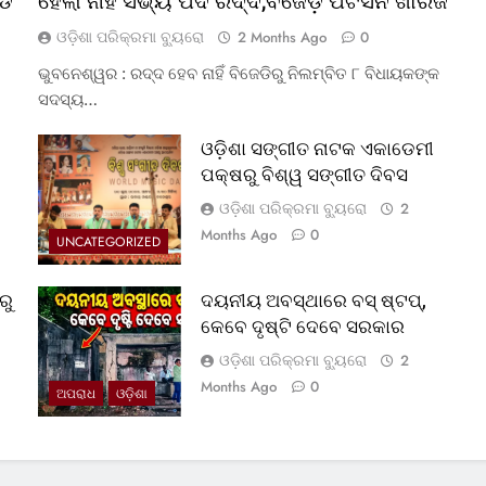
୍ଡ
ହେଲା ନାହିଁ ସଭ୍ୟ ପଦ ରଦ୍ଦ,ବଜେଡ଼ି ପିଟିସନ ଖାରଜ
ଓଡ଼ିଶା ପରିକ୍ରମା ବ୍ୟୁରୋ
2 Months Ago
0
ଭୁବନେଶ୍ୱର : ରଦ୍ଦ ହେବ ନାହିଁ ବିଜେଡିରୁ ନିଲମ୍ବିତ ୮ ବିଧାୟକଙ୍କ
ସଦସ୍ୟ…
ଓଡ଼ିଶା ସଙ୍ଗୀତ ନାଟକ ଏକାଡେମୀ
ପକ୍ଷରୁ ବିଶ୍ୱ ସଙ୍ଗୀତ ଦିବସ
ଓଡ଼ିଶା ପରିକ୍ରମା ବ୍ୟୁରୋ
2
Months Ago
0
UNCATEGORIZED
ରୁ
ଦୟନୀୟ ଅବସ୍ଥାରେ ବସ୍‌ ଷ୍ଟପ୍‌,
କେବେ ଦୃଷ୍ଟି ଦେବେ ସରକାର
ଓଡ଼ିଶା ପରିକ୍ରମା ବ୍ୟୁରୋ
2
Months Ago
0
ଅପରାଧ
ଓଡ଼ିଶା