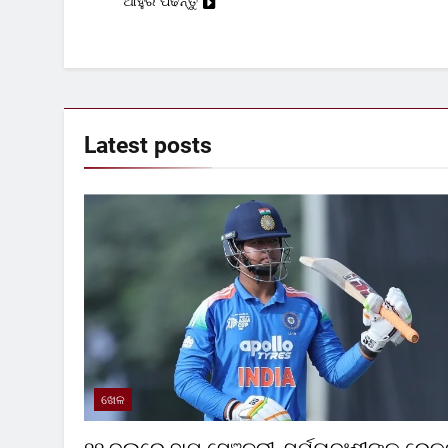
ଆହୁରି ପଢନ୍ତୁ
Latest
posts
ଖେଳ