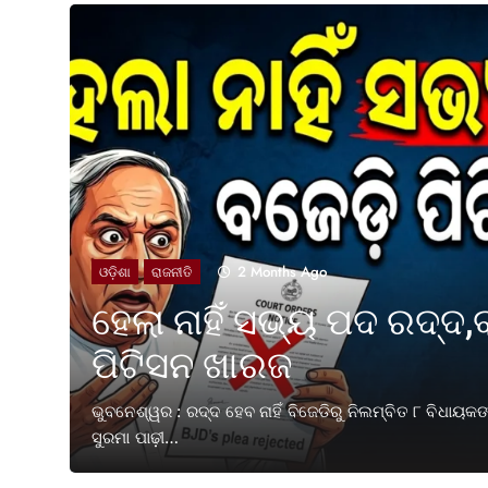
2 Months Ago
ଓଡ଼ିଶା
ରାଜନୀତି
ହେଲା ନାହିଁ ସଭ୍ୟ ପଦ ରଦ୍ଦ,
ପିଟିସନ ଖାରଜ
ତକ ପୂରଣ
ଭୁବନେଶ୍ୱର : ରଦ୍ଦ ହେବ ନାହିଁ ବିଜେଡିରୁ ନିଲମ୍ବିତ ୮ ବିଧାୟ
ସୁରମା ପାଢ଼ୀ…