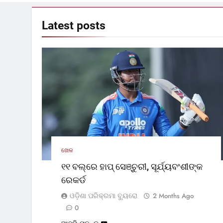
Latest
posts
ଖେଳ
୧୧ ବଲ୍‌ରେ ହାପ୍ ସେଞ୍ଚୁରୀ, ସୂର୍ଯ୍ୟବଂଶୀଙ୍କ
ରେକର୍ଡ
ଓଡ଼ିଶା ପରିକ୍ରମା ବ୍ୟୁରୋ
2 Months Ago
0