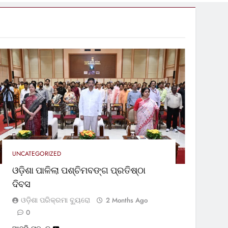
UNCATEGORIZED
ଓଡ଼ିଶା ପାଳିଲା ପଶ୍ଚିମବଙ୍ଗ ପ୍ରତିଷ୍ଠା
ଦିବସ
ଓଡ଼ିଶା ପରିକ୍ରମା ବ୍ୟୁରୋ
2 Months Ago
0