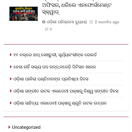
ଅଫିସର, ଧରିଲେ ଏନଫୋର୍ସମେଣ୍ଟ
ସ୍କ୍ୱାଡ୍‌
ଓଡ଼ିଶା ପରିକ୍ରମା ବ୍ୟୁରୋ
2 months ago
0
୧୧ ବଲ୍‌ରେ ହାପ୍ ସେଞ୍ଚୁରୀ, ସୂର୍ଯ୍ୟବଂଶୀଙ୍କ ରେକର୍ଡ
ହେଲା ନାହିଁ ସଭ୍ୟ ପଦ ରଦ୍ଦ,ବଜେଡ଼ି ପିଟିସନ ଖାରଜ
ଓଡ଼ିଶା ପାଳିଲା ପଶ୍ଚିମବଙ୍ଗ ପ୍ରତିଷ୍ଠା ଦିବସ
ଓଡ଼ିଶା ସଙ୍ଗୀତ ନାଟକ ଏକାଡେମୀ ପକ୍ଷରୁ ବିଶ୍ୱ ସଙ୍ଗୀତ ଦିବସ
ଓଡ଼ିଶା ସାହିତ୍ୟ ଏକାଡେମୀ ପକ୍ଷରୁ ଶ୍ରୁତି ନାଟକ ଉତ୍ସବ
Uncategorized