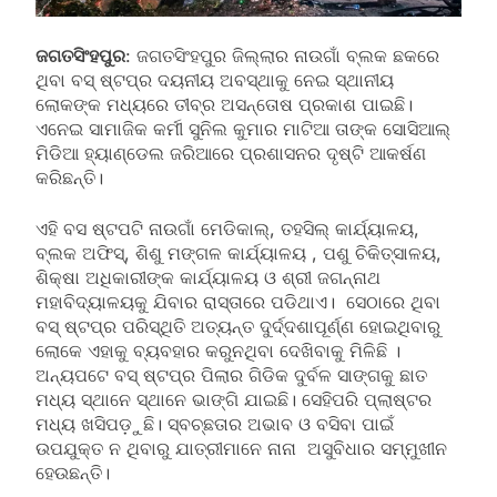
ଜଗତସିଂହପୁର
: ଜଗତସିଂହପୁର ଜିଲ୍ଲାର ନାଉଗାଁ ବ୍ଲକ ଛକରେ
ଥିବା ବସ୍‌ ଷ୍ଟପ୍‌ର ଦୟନୀୟ ଅବସ୍ଥାକୁ ନେଇ ସ୍ଥାନୀୟ
ଲୋକଙ୍କ ମଧ୍ୟରେ ତୀବ୍ର ଅସନ୍ତୋଷ ପ୍ରକାଶ ପାଇଛି।
ଏନେଇ ସାମାଜିକ କର୍ମୀ ସୁନିଲ କୁମାର ମାଟିଆ ତାଙ୍କ ସୋସିଆଲ୍‌
ମିଡିଆ ହ୍ୟାଣ୍ଡେଲ ଜରିଆରେ ପ୍ରଶାସନର ଦୃଷ୍ଟି ଆକର୍ଷଣ
କରିଛନ୍ତି।
ଏହି ବସ ଷ୍ଟପଟି ନାଉଗାଁ ମେଡିକାଲ୍‌, ତହସିଲ୍‌ କାର୍ଯ୍ୟାଳୟ,
ବ୍ଲକ ଅଫିସ୍‌, ଶିଶୁ ମଙ୍ଗଳ କାର୍ଯ୍ୟାଳୟ , ପଶୁ ଚିକିତ୍ସାଳୟ,
ଶିକ୍ଷା ଅଧିକାରୀଙ୍କ କାର୍ଯ୍ୟାଳୟ ଓ ଶ୍ରୀ ଜଗନ୍ନାଥ
ମହାବିଦ୍ୟାଳୟକୁ ଯିବାର ରାସ୍ତାରେ ପଡିଥାଏ। ସେଠାରେ ଥିବା
ବସ୍‌ ଷ୍ଟପ୍‌ର ପରିସ୍ଥିତି ଅତ୍ୟନ୍ତ ଦୁର୍ଦ୍ଦଶାପୂର୍ଣ୍ଣ ହୋଇଥିବାରୁ
ଲୋକେ ଏହାକୁ ବ୍ୟବହାର କରୁନଥିବା ଦେଖିବାକୁ ମିଳିଛି ।
ଅନ୍ୟପଟେ ବସ୍‌ ଷ୍ଟପ୍‌ର ପିଲାର ଗିଡିକ ଦୁର୍ବଳ ସାଙ୍ଗକୁ ଛାତ
ମଧ୍ୟ ସ୍ଥାନେ ସ୍ଥାନେ ଭାଙ୍ଗି ଯାଇଛି। ସେହିପରି ପ୍ଲାଷ୍ଟର
ମଧ୍ୟ ଖସିପଡ଼ୁଛି। ସ୍ବଚ୍ଛତାର ଅଭାବ ଓ ବସିବା ପାଇଁ
ଉପଯୁକ୍ତ ନ ଥିବାରୁ ଯାତ୍ରୀମାନେ ନାନା ଅସୁବିଧାର ସମ୍ମୁଖୀନ
ହେଉଛନ୍ତି।