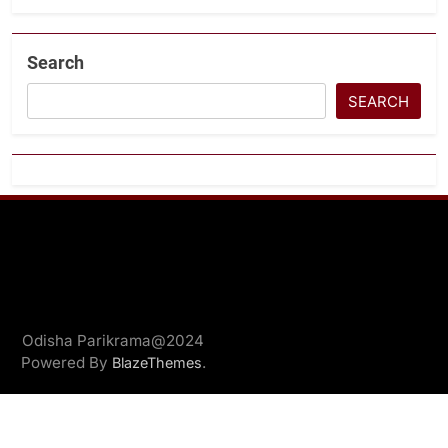
Search
SEARCH
Odisha Parikrama@2024
Powered By
.
BlazeThemes