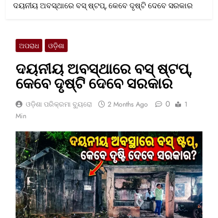
ଦୟନୀୟ ଅବସ୍ଥାରେ ବସ୍‌ ଷ୍ଟପ୍‌, କେବେ ଦୃଷ୍ଟି ଦେବେ ସରକାର
ଅପରାଧ
ଓଡ଼ିଶା
ଦୟନୀୟ ଅବସ୍ଥାରେ ବସ୍‌ ଷ୍ଟପ୍‌,
କେବେ ଦୃଷ୍ଟି ଦେବେ ସରକାର
0
ଓଡ଼ିଶା ପରିକ୍ରମା ବ୍ୟୁରୋ
2 Months Ago
1
Min