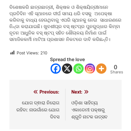
ବିଶେଷକରି ଛାତ୍ରଛାତ୍ରୀ, ଶିକ୍ଷକ ଓ ଶିକ୍ଷୟିତ୍ରୀମାନେ
ପ୍ରତିଦିନ ଏହି ସ୍ଥାନରେ ଦୀର୍ଘ ସମୟ ଧରି ବସକୁ ଅପେକ୍ଷା
କରିବାକୁ ବାଧ୍ୟ ହେଉଥିବାରୁ ଏପରି ସ୍ଥାନକୁ ନେଇ ସାଧାରଣରେ
ନିନ୍ଦା କରାଯାଇଛି। ଖୁବଶୀଘ୍ର ବସ୍‌ ଷ୍ଟପ୍‌ର ପୁନରୁଦ୍ଧାର କିମ୍ବା
ନୂତନ ଆଧୁନିକ ବସ୍‌ ଷ୍ଟପ୍‌ ସହିତ ଶୌଚାଳୟ ନିର୍ମାଣ ପାଇଁ
ସମାଜିକକର୍ମୀ ମାଟିଆ ପ୍ରଶାସନ ନିକଟରେ ଦାବି କରିଛନ୍ତି।
Post Views:
210
Spread the love
0
Shares
Previous:
Next:
Post
navigation
ଯୋଗ ଦ୍ଵାରା ନିରୋଗ
ଓଡ଼ିଶା ସାହିତ୍ୟ
ରହିବା: ନାଉଗାଁରେ ଯୋଗ
ଏକାଡେମୀ ପକ୍ଷରୁ
ଦିବସ
ଶ୍ରୁତି ନାଟକ ଉତ୍ସବ