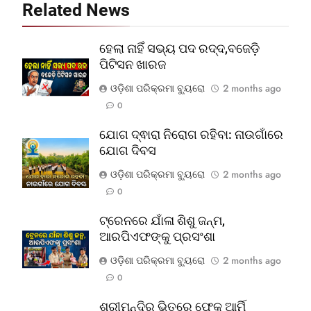
Related News
ହେଲା ନାହିଁ ସଭ୍ୟ ପଦ ରଦ୍ଦ,ବଜେଡ଼ି
ପିଟିସନ ଖାରଜ
ଓଡ଼ିଶା ପରିକ୍ରମା ବ୍ୟୁରୋ
2 months ago
0
ଯୋଗ ଦ୍ଵାରା ନିରୋଗ ରହିବା: ନାଉଗାଁରେ
ଯୋଗ ଦିବସ
ଓଡ଼ିଶା ପରିକ୍ରମା ବ୍ୟୁରୋ
2 months ago
0
ଟ୍ରେନରେ ଯାଁଳା ଶିଶୁ ଜନ୍ମ,
ଆରପିଏଫଙ୍କୁ ପ୍ରସଂଶା
ଓଡ଼ିଶା ପରିକ୍ରମା ବ୍ୟୁରୋ
2 months ago
0
ଶ୍ରୀମନ୍ଦିର ଭିତରେ ଫେକ୍ ଆର୍ମି