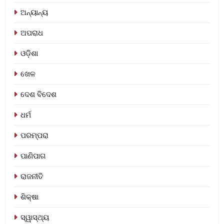
ଅନ୍ୟାନ୍ୟ
ଅପରାଧ
ଓଡ଼ିଶା
ଖେଳ
ଦେଶ ବିଦେଶ
ଧର୍ମ
ପରମ୍ପରା
ପାଣିପାଗ
ରାଜନୀତି
ଶିକ୍ଷା
ସ୍ୱାସ୍ଥ୍ୟ