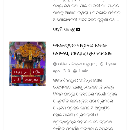
ମଧ୍ୟ ରଥ ଟଣା ଯାଇ ମାଉସୀ ମା’ ମନ୍ଦିର
ପାଖକୁ ଆଣାଯାଇଥିଲା । ଗତକାଲି ପବିତ୍ର
ଅଶୋକାଷ୍ଟମୀ ଅବସରରେ ରୁକୁଣା ରଥ…
ଆହୁରି ପଢନ୍ତୁ
ଜଳେଶ୍ଵର ପଡ଼ାରେ ଦୋଳ
ମେଳଣ, ଅହୋରାତ୍ର ନାମଯଜ୍ଞ
ଓଡ଼ିଶା ପରିକ୍ରମା ବ୍ୟୁରୋ
1 year
ago
0
1 min
ଅନ୍ୟାନ୍ୟ
ଓଡ଼ିଶା
ଜଗତସିଂହପୁର : ପବିତ୍ର ଦୋଳ
ଧର୍ମ
ପରମ୍ପରା
ଉତ୍ସବରେ ପ୍ରଭୁ ଦୋଳଗୋବିନ୍ଦଙ୍କ
ବିବାନ ଯାତ୍ରା ଅବସରରେ ନଉଗାଁ ବ୍ଲକ
ଅନ୍ତର୍ଗତ ଜଳେଶ୍ଵର ପଡା ଗ୍ରାମରେ
ଅଷ୍ଟମ ପ୍ରହର ନାମଯଜ୍ଞ ଅନୁଷ୍ଠିତ
ହୋଇଯାଇଛି। ଗ୍ରାମବାସୀ ଓ
ଶ୍ରଦ୍ଧାଳୁଙ୍କ ସହଯୋଗରେ ଦ୍ବାଦଶ
ବର୍ଷରେ ପଦାର୍ପଣ କରିଥିବା ଉତ୍ସବରେ