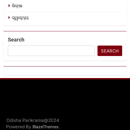
ଶିକ୍ଷା
ସ୍ୱାସ୍ଥ୍ୟ
Search
SEARCH
Odisha Parikrama@2024
Powered By
.
BlazeThemes