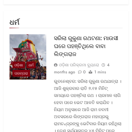
ଧର୍ମ
ସରିଲା ରୁକୁଣା ରଥଟଣା: ମାଉସୀ
ଘରେ ପହଞ୍ଚିଥିଲେ ବାବା
ଲିଙ୍ଗରାଜ
ଓଡ଼ିଶା ପରିକ୍ରମା ବ୍ୟୁରୋ
4
ଓଡ଼ିଶା
ଧର୍ମ
months ago
0
1 mins
ପରମ୍ପରା
ଭୁବନେଶ୍ବର: ସରିଲା ରୁକୁଣା ରଥଯାତ୍ରା ।
ଆଜି ଶୁକ୍ରବାର ରାତି ୭.୧୫ ମିନିଟ୍
ସମୟରେ ପହଞ୍ଚିଲା ରଥ । ଚାରମାଳ ଲାଗି
ହେବା ପରେ ଭେଟ ଆଳତି କରାଯିବ ।
ନିୟମ ଅନୁସାରେ ଆଜି ରାମ ନବମୀ
ଅବସରରେ ଲିଙ୍ଗରାଜ ମହାପ୍ରଭୁ
ରାମଚନ୍ଦ୍ରଙ୍କୁ ଭେଟିବାର ନିୟମ ରହିଥିଲା
। ତେଣୁ ସୂର୍ଯ୍ୟାସ୍ତର ୪୫ ମିନିଟ୍ ପରେ