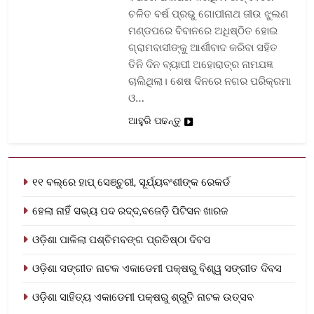
ଚଳିତ ବର୍ଷ ପ୍ରଭୁ ଗୋପୀନାଥ ଜୀଉ ଝୁଲଣ
ମଣ୍ଡପରେ ବିବାନରେ ଅଧିଷ୍ଠିତ ହୋଇ
ଗ୍ରାମବାସୀଙ୍କୁ ଆର୍ଶୀବାଦ କରିବା ସହିତ
ତିନି ଦିନ ବ୍ୟାପୀ ଅହୋରାତ୍ର ନାମଯଜ୍ଞ
ଚାଲିଥିଲା। ଶେଷ ଦିନରେ ନଗର ପରିକ୍ରମା
ଓ…
ଆହୁରି ପଢନ୍ତୁ
୧୧ ବଲ୍‌ରେ ହାପ୍ ସେଞ୍ଚୁରୀ, ସୂର୍ଯ୍ୟବଂଶୀଙ୍କ ରେକର୍ଡ
ହେଲା ନାହିଁ ସଭ୍ୟ ପଦ ରଦ୍ଦ,ବଜେଡ଼ି ପିଟିସନ ଖାରଜ
ଓଡ଼ିଶା ପାଳିଲା ପଶ୍ଚିମବଙ୍ଗ ପ୍ରତିଷ୍ଠା ଦିବସ
ଓଡ଼ିଶା ସଙ୍ଗୀତ ନାଟକ ଏକାଡେମୀ ପକ୍ଷରୁ ବିଶ୍ୱ ସଙ୍ଗୀତ ଦିବସ
ଓଡ଼ିଶା ସାହିତ୍ୟ ଏକାଡେମୀ ପକ୍ଷରୁ ଶ୍ରୁତି ନାଟକ ଉତ୍ସବ