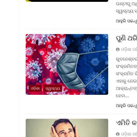
ଘଣ୍ଟାରୁ ଅ
ସ୍ୱାସ୍ଥ୍ୟ 
ଆହୁରି ପଢନ୍
ପୁଣି ଥର
ଓଡ଼ିଶା ପ
ଭୁବନେଶ୍ବର:
ସଂକ୍ରମିତଙ
ସଂକ୍ରମିତ 
ଏହାକୁ ନେଇ 
ଆକ୍ରାନ୍ତଙ୍
ଓଡ଼ିଶା
ସ୍ୱାସ୍ଥ୍ୟ
ହେବା…
ଆହୁରି ପଢନ୍
ଏମିତି କ
ଓଡ଼ିଶା ପ