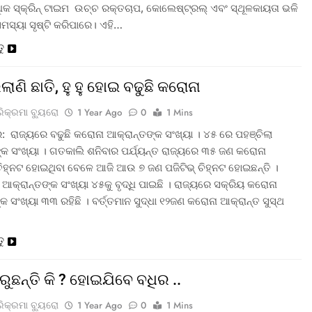
ଧିକ ସ୍କ୍ରିନ୍ ଟାଇମ ଉଚ୍ଚ ରକ୍ତଚାପ, କୋଲେଷ୍ଟ୍ରଲ୍ ଏବଂ ସ୍ଥୂଳକାୟତା ଭଳି
ସମସ୍ୟା ସୃଷ୍ଟି କରିପାରେ। ଏହି…
ତୁ
ିଲାଣି ଛାତି, ହୁ ହୁ ହୋଇ ବଢୁଛି କରୋନା
ରିକ୍ରମା ବ୍ୟୁରୋ
1 Year Ago
0
1 Mins
 ରାଜ୍ୟରେ ବଢୁଛି କରୋନା ଆକ୍ରାନ୍ତଙ୍କ ସଂଖ୍ୟା । ୪୫ ରେ ପହଞ୍ଚିଲା
୍କ ସଂଖ୍ୟା । ଗତକାଲି ଶନିବାର ପର୍ଯ୍ୟନ୍ତ ରାଜ୍ୟରେ ୩୫ ଜଣ କରୋନା
ଚିହ୍ନଟ ହୋଇଥିବା ବେଳେ ଆଜି ଆଉ ୭ ଜଣ ପଜିଟିଭ୍ ଚିହ୍ନଟ ହୋଇଛନ୍ତି ।
ଆକ୍ରାନ୍ତଙ୍କ ସଂଖ୍ୟା ୪୫କୁ ବୃଦ୍ଧି ପାଇଛି । ରାଜ୍ୟରେ ସକ୍ରିୟ କରୋନା
କ ସଂଖ୍ୟା ୩୩ ରହିଛି । ବର୍ତ୍ତମାନ ସୁଦ୍ଧା ୧୨ଜଣ କରୋନା ଆକ୍ରାନ୍ତ ସୁସ୍ଥ
ତୁ
ରୁଛନ୍ତି କି ? ହୋଇଯିବେ ବଧିର ..
ରିକ୍ରମା ବ୍ୟୁରୋ
1 Year Ago
0
1 Mins