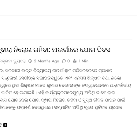
ଵାରା ନିରୋଗ ରହିବା: ନାଉଗାଁରେ ଯୋଗ ଦିବସ
ରିକ୍ରମା ବ୍ୟୁରୋ
2 Months Ago
0
1 Min
ର: ସରକାରୀ ଉଚ୍ଚ ବିଦ୍ୟାଳୟ ନାଉଗାଁହାଟ ପରିସରରେରେ ପ୍ରଧାନ
ରୀ ସନ୍ତୋଷୀ ସେଠୀଙ୍କ ସଭାପତିତ୍ୱରେ ଏବଂ ଏନସିସି ଶିକ୍ଷକ ତଥା ଇକୋ
ତ୍ୱରେ ଥିବା ଶିକ୍ଷକ ମାନସ କୁମାର ବେହେରାଙ୍କ ତତ୍ୱାବଧାନରେ ଅନ୍ତର୍ଜାତୀୟ
ପାଳିତ ହୋଇଯାଇଛି। ଏହି କାର୍ଯ୍ୟକ୍ରମରେମୁଖ୍ୟ ଅତିଥି ଭାବେ ବାବା
 ଦାସ ଯୋଗଦେଇ ଯୋଗ ଦ୍ଵାରା ନିରୋଗ ରହିବା ଓ ସୁସ୍ଥ ଜୀବନ ଯାପନ ପାଇଁ
ୀମାନଙ୍କୁ ପରାମର୍ଶ ଦେଇଥିଲେ। ସମ୍ମାନିତ ଅତିଥି ରୂପେ ପୂର୍ବତନ ପ୍ରଧାନ
ତୁ