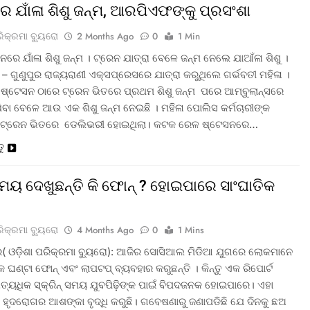
େ ଯାଁଳା ଶିଶୁ ଜନ୍ମ, ଆରପିଏଫଙ୍କୁ ପ୍ରସଂଶା
ରିକ୍ରମା ବ୍ୟୁରୋ
2 Months Ago
0
1 Min
ରେ ଯାଁଳା ଶିଶୁ ଜନ୍ମ । ଟ୍ରେନ ଯାତ୍ରା ବେଳେ ଜନ୍ମ ନେଲେ ଯାଆଁଳା ଶିଶୁ ।
– ଗୁଣୁପୁର ରାଜ୍ୟରାଣୀ ଏକ୍ସପ୍ରେସରେ ଯାତ୍ରା କରୁଥିଲେ ଗର୍ଭବତୀ ମହିଳା ।
୍ଟେସନ ଠାରେ ଟ୍ରେନ ଭିତରେ ପ୍ରଥମ ଶିଶୁ ଜନ୍ମ ପରେ ଆମ୍ବୁଲାନ୍ସରେ
ଯିବା ବେଳେ ଆଉ ଏକ ଶିଶୁ ଜନ୍ମ ନେଇଛି । ମହିଳା ପୋଲିସ କର୍ମଚାରୀଙ୍କ
 ଟ୍ରେନ ଭିତରେ ଡେଲିଭରୀ ହୋଇଥିଲା। କଟକ ରେଳ ଷ୍ଟେସନରେ…
ତୁ
ମୟ ଦେଖୁଛନ୍ତି କି ଫୋନ୍ ? ହୋଇପାରେ ସାଂଘାତିକ
ରିକ୍ରମା ବ୍ୟୁରୋ
4 Months Ago
0
1 Mins
( ଓଡ଼ିଶା ପରିକ୍ରମା ବ୍ୟୁରୋ): ଆଜିର ସୋସିଆଲ ମିଡିଆ ଯୁଗରେ ଲୋକମାନେ
 ଘଣ୍ଟା ଫୋନ୍ ଏବଂ ଲାପଟପ୍ ବ୍ୟବହାର କରୁଛନ୍ତି । କିନ୍ତୁ ଏକ ରିପୋର୍ଟ
ତ୍ୟଧିକ ସ୍କ୍ରିନ୍ ସମୟ ଯୁବପିଢ଼ିଙ୍କ ପାଇଁ ବିପଦଜନକ ହୋଇପାରେ। ଏହା
ହୃଦରୋଗର ଆଶଙ୍କା ବୃଦ୍ଧି କରୁଛି। ଗବେଷଣାରୁ ଜଣାପଡିଛି ଯେ ଦିନକୁ ଛଅ