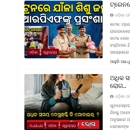
ଟ୍ରେନର
ଓଡ଼ିଶା ପ
କଟକ: ଟ୍ରେନ
ରାଉରକେଲା 
କଟକ ରେଳ ଷ
ହସ୍ପିଟାଲ 
ସହାୟତାରେ
ଓଡ଼ିଶା
ସ୍ୱାସ୍ଥ୍ୟ
ଆହୁରି ପଢନ୍
ଅଧିକ ସ
ରୋଗ..
ଓଡ଼ିଶା ପ
ଭୁବନେଶ୍ବର
ଦିନକୁ ଅନେକ
ଅନୁସାରେ ଅ
ଅନ୍ୟାନ୍ୟ
ଓଡ଼ିଶା
ସ୍ୱାସ୍ଥ୍ୟ
ସେମାନଙ୍କ 