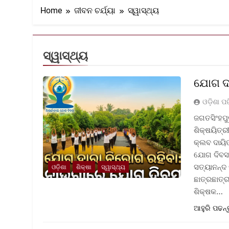
Home
ଜୀବନ ଚର୍ଯ୍ୟା
ସ୍ୱାସ୍ଥ୍ୟ
ସ୍ୱାସ୍ଥ୍ୟ
ଯୋଗ ଦ୍
ଓଡ଼ିଶା ପ
ଜଗତସିଂହପୁ
ଶିକ୍ଷୟିତ୍
କ୍ଲବ ଦାୟି
ଯୋଗ ଦିବସ 
ସତ୍ୟାନନ୍ଦ
ଓଡ଼ିଶା
ଶିକ୍ଷା
ସ୍ୱାସ୍ଥ୍ୟ
ଛାତ୍ରଛାତ୍ର
ଶିକ୍ଷକ…
ଆହୁରି ପଢନ୍