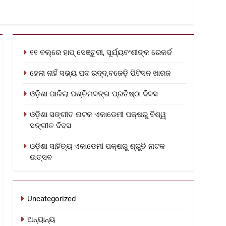
୧୧ ବଲ୍‌ରେ ହାପ୍ ସେଞ୍ଚୁରୀ, ସୂର୍ଯ୍ୟବଂଶୀଙ୍କ ରେକର୍ଡ
ହେଲା ନାହିଁ ସଭ୍ୟ ପଦ ରଦ୍ଦ,ବଜେଡ଼ି ପିଟିସନ ଖାରଜ
ଓଡ଼ିଶା ପାଳିଲା ପଶ୍ଚିମବଙ୍ଗ ପ୍ରତିଷ୍ଠା ଦିବସ
ଓଡ଼ିଶା ସଙ୍ଗୀତ ନାଟକ ଏକାଡେମୀ ପକ୍ଷରୁ ବିଶ୍ୱ
ସଙ୍ଗୀତ ଦିବସ
ଓଡ଼ିଶା ସାହିତ୍ୟ ଏକାଡେମୀ ପକ୍ଷରୁ ଶ୍ରୁତି ନାଟକ
ଉତ୍ସବ
Uncategorized
ଅନ୍ୟାନ୍ୟ