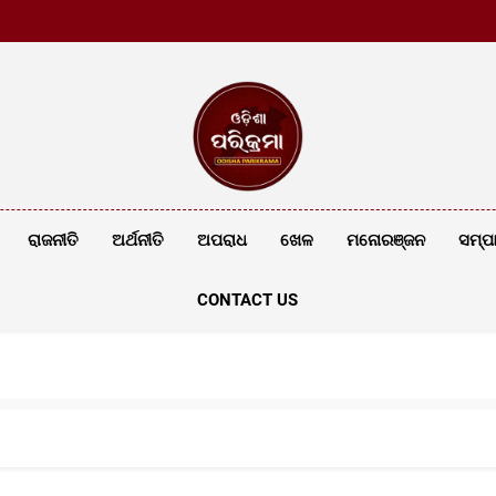
ଓଡ଼ିଶା ସଙ
ଓଡ଼ିଶା ସଙ
Odishaparik
Latest News
ରାଜନୀତି
ଅର୍ଥନୀତି
ଅପରାଧ
ଖେଳ
ମନୋରଞ୍ଜନ
ସମ୍ପ
CONTACT US