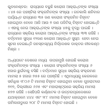
ଭୁବନେଶ୍ବର: ରାଜ୍ୟରେ ବଢୁଛି କରୋନା ଆକ୍ରାନ୍ତଙ୍କ ସଂଖ୍ୟା
। ୪୫ ରେ ପହଞ୍ଚିଲା ସଂକ୍ରମିତଙ୍କ ସଂଖ୍ୟା । ଗତକାଲି ଶନିବାର
ପର୍ଯ୍ୟନ୍ତ ରାଜ୍ୟରେ ୩୫ ଜଣ କରୋନା ସଂକ୍ରମିତ ଚିହ୍ନଟ
ହୋଇଥିବା ବେଳେ ଆଜି ଆଉ ୭ ଜଣ ପଜିଟିଭ୍ ଚିହ୍ନଟ ହୋଇଛନ୍ତି
। ଏହାକୁ ନେଇ ଆକ୍ରାନ୍ତଙ୍କ ସଂଖ୍ୟା ୪୫କୁ ବୃଦ୍ଧି ପାଇଛି ।
ରାଜ୍ୟରେ ସକ୍ରିୟ କରୋନା ଆକ୍ରାନ୍ତଙ୍କ ସଂଖ୍ୟା ୩୩ ରହିଛି ।
ବର୍ତ୍ତମାନ ସୁଦ୍ଧା ୧୨ଜଣ କରୋନା ଆକ୍ରାନ୍ତ ସୁସ୍ଥ ହେବା ନେଇ
ସୂଚନା ଦେଇଛନ୍ତି ଜନସ୍ବାସ୍ଥ୍ୟ ନିର୍ଦ୍ଦେଶକ ଡାକ୍ତର ନୀଳକଣ୍ଠ
ମିଶ୍ର ।
ଅନ୍ୟପଟେ ଦେଶରେ ମଧ୍ୟ ଉପରମୁହାଁ ହୋଇଛି କରୋନା
ସଂକ୍ରମିତଙ୍କ ସଂଖ୍ୟା । କରୋନା ସଂକ୍ରମିତଙ୍କ ସଂଖ୍ୟା ୬
ହଜାର ଛୁଇଁବାକୁ ବସିଛି । ବର୍ତ୍ତମାନ ସୁଦ୍ଧା ସକ୍ରିୟ ସଂକ୍ରମଣ
ମାମଲା ୫ ହଜାର ୭୫୫ ରେ ପହଞ୍ଚିଛି । ଏଥିମଧ୍ୟରୁ କେରଳରେ
ସର୍ବାଧିକ ୧୮୦୬ ଟି ମାମଲା ଚିହ୍ନଟ ହୋଇଥିବା ବେଳେ ଗୁଜରାଟରେ
୭୧୭, ଦିଲ୍ଲୀରେ ୬୬୫ ଏବଂ ମହାରାଷ୍ଟ୍ରରେ ସକ୍ରିୟ ମାମଲା
୫୭୭ ରହିଛି । ସେହିପରି କର୍ଣ୍ଣାଟକ ଓ ଉତ୍ତରପ୍ରଦେଶରେ
ଯଥାକ୍ରମେ ୪୪୪ ଏବଂ ୨୮୮ ମାମଲା ଚିହ୍ନଟ ହୋଇଥିବା ବେଳେ
ତାମିଲନାଡୁରେ ୨୦୮ ଟି ମାମଲା ଚିହ୍ନଟ ହୋଇଛି ।