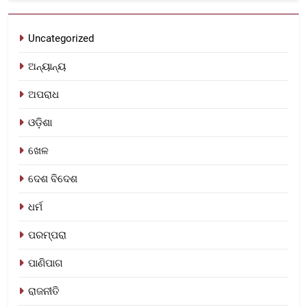
Uncategorized
ଅନ୍ୟାନ୍ୟ
ଅପରାଧ
ଓଡ଼ିଶା
ଖେଳ
ଦେଶ ବିଦେଶ
ଧର୍ମ
ପରମ୍ପରା
ପାଣିପାଗ
ରାଜନୀତି