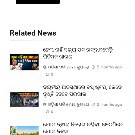
Related News
ହେଲା ନାହିଁ ସଭ୍ୟ ପଦ ରଦ୍ଦ,ବଜେଡ଼ି
ପିଟିସନ ଖାରଜ
ଓଡ଼ିଶା ପରିକ୍ରମା ବ୍ୟୁରୋ
2 months ago
0
ଦୟନୀୟ ଅବସ୍ଥାରେ ବସ୍‌ ଷ୍ଟପ୍‌, କେବେ
ଦୃଷ୍ଟି ଦେବେ ସରକାର
ଓଡ଼ିଶା ପରିକ୍ରମା ବ୍ୟୁରୋ
2 months ago
0
ଯୋଗ ଦ୍ଵାରା ନିରୋଗ ରହିବା: ନାଉଗାଁରେ
ଯୋଗ ଦିବସ