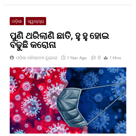
ଓଡ଼ିଶା
ସ୍ୱାସ୍ଥ୍ୟ
ପୁଣି ଥରିଲାଣି ଛାତି, ହୁ ହୁ ହୋଇ
ବଢୁଛି କରୋନା
0
ଓଡ଼ିଶା ପରିକ୍ରମା ବ୍ୟୁରୋ
1 Year Ago
1 Mins