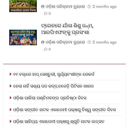
ଓଡ଼ିଶା ପରିକ୍ରମା ବ୍ୟୁରୋ
2 months ago
0
ଟ୍ରେନରେ ଯାଁଳା ଶିଶୁ ଜନ୍ମ,
ଆରପିଏଫଙ୍କୁ ପ୍ରସଂଶା
ଓଡ଼ିଶା ପରିକ୍ରମା ବ୍ୟୁରୋ
2 months ago
0
୧୧ ବଲ୍‌ରେ ହାପ୍ ସେଞ୍ଚୁରୀ, ସୂର୍ଯ୍ୟବଂଶୀଙ୍କ ରେକର୍ଡ
ହେଲା ନାହିଁ ସଭ୍ୟ ପଦ ରଦ୍ଦ,ବଜେଡ଼ି ପିଟିସନ ଖାରଜ
ଓଡ଼ିଶା ପାଳିଲା ପଶ୍ଚିମବଙ୍ଗ ପ୍ରତିଷ୍ଠା ଦିବସ
ଓଡ଼ିଶା ସଙ୍ଗୀତ ନାଟକ ଏକାଡେମୀ ପକ୍ଷରୁ ବିଶ୍ୱ ସଙ୍ଗୀତ ଦିବସ
ଓଡ଼ିଶା ସାହିତ୍ୟ ଏକାଡେମୀ ପକ୍ଷରୁ ଶ୍ରୁତି ନାଟକ ଉତ୍ସବ