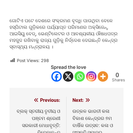
ଗୋଟିଏ ପଟେ ଦେଶରେ ସଂକ୍ରମଣ ବୃଦ୍ଧି ପାଉଥିବା ବେଳେ
ହସ୍ପିଟାଲ ଗୁଡ଼ିକରେ ପର୍ଯ୍ୟାପ୍ତ ପରିମାଣର ଅକ୍ସିଜେନ୍,
ଆଇସିୟୁ ବେଡ୍, ଭେଣ୍ଟିଲେଟର ଓ ଆବଶ୍ୟକୀୟ ଔଷଧପତ୍ର
ମହଜୁଦ ରଖିବାକୁ ରାଜ୍ୟ ଗୁଡ଼ିକୁ ନିର୍ଦ୍ଦେଶ ଦେଇଛନ୍ତି କେନ୍ଦ୍ର
ସ୍ବାସ୍ଥ୍ୟ ମନ୍ତ୍ରାଳୟ ।
Post Views:
298
Spread the love
0
Shares
Previous:
Next:
Post
navigation
ବ୍ଲକ୍ ସ୍ତରୀୟ ତୃତୀୟ ଓ
ଉତ୍କଳ ଭାରତୀ କଳା
ପଞ୍ଚମ ଶ୍ରେଣୀ
ବିକାଶ କେନ୍ଦ୍ରର ୭ମ
ସରକାରୀ ମେଧାବୃତ୍ତି:
ବାର୍ଷିକ ଉତ୍ସବ: କଳା ଓ
ବିବେକାନନ୍ଦ
ସଂସ୍କୃତି ସମାଜର