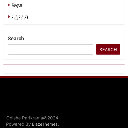
ଶିକ୍ଷା
ସ୍ୱାସ୍ଥ୍ୟ
Search
SEARCH
Odisha Parikrama@2024
Powered By
.
BlazeThemes