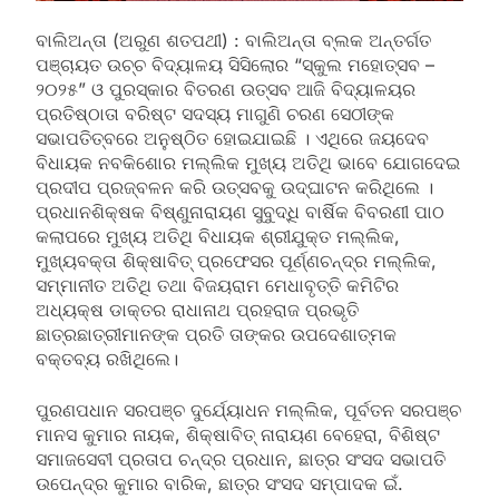
ବାଲିଅନ୍ତା (ଅରୁଣ ଶତପଥୀ) : ବାଲିଅନ୍ତା ବ୍ଲକ ଅନ୍ତର୍ଗତ
ପଞ୍ଚାୟତ ଉଚ୍ଚ ବିଦ୍ୟାଳୟ ସିସିଲୋର “ସ୍କୁଲ ମହୋତ୍ସବ –
୨୦୨୫” ଓ ପୁରସ୍କାର ବିତରଣ ଉତ୍ସବ ଆଜି ବିଦ୍ୟାଳୟର
ପ୍ରତିଷ୍ଠାତା ବରିଷ୍ଟ ସଦସ୍ୟ ମାଗୁଣି ଚରଣ ସେଠୀଙ୍କ
ସଭାପତିତ୍ବରେ ଅନୁଷ୍ଠିତ ହୋଇଯାଇଛି । ଏଥିରେ ଜୟଦେବ
ବିଧାୟକ ନବକିଶୋର ମଲ୍ଲିକ ମୁଖ୍ୟ ଅତିଥି ଭାବେ ଯୋଗଦେଇ
ପ୍ରଦୀପ ପ୍ରଜ୍ବଳନ କରି ଉତ୍ସବକୁ ଉଦ୍ଘାଟନ କରିଥିଲେ ।
ପ୍ରଧାନଶିକ୍ଷକ ବିଷ୍ଣୁନାରାୟଣ ସୁବୁଦ୍ଧି ବାର୍ଷିକ ବିବରଣୀ ପାଠ
କଲାପରେ ମୁଖ୍ୟ ଅତିଥି ବିଧାୟକ ଶ୍ରୀଯୁକ୍ତ ମଲ୍ଲିକ,
ମୁଖ୍ୟବକ୍ତା ଶିକ୍ଷାବିତ୍ ପ୍ରଫେସର ପୂର୍ଣ୍ଣଚନ୍ଦ୍ର ମଲ୍ଲିକ,
ସମ୍ମାନୀତ ଅତିଥି ତଥା ବିଜୟରାମ ମେଧାବୃତ୍ତି କମିଟିର
ଅଧ୍ୟକ୍ଷ ଡାକ୍ତର ରାଧାନାଥ ପ୍ରହରାଜ ପ୍ରଭୃତି
ଛାତ୍ରଛାତ୍ରୀମାନଙ୍କ ପ୍ରତି ତାଙ୍କର ଉପଦେଶାତ୍ମକ
ବକ୍ତବ୍ୟ ରଖିଥିଲେ।
ପୁରଣପଧାନ ସରପଞ୍ଚ ଦୁର୍ଯ୍ୟୋଧନ ମଲ୍ଲିକ, ପୂର୍ବତନ ସରପଞ୍ଚ
ମାନସ କୁମାର ନାୟକ, ଶିକ୍ଷାବିତ୍ ନାରାୟଣ ବେହେରା, ବିଶିଷ୍ଟ
ସମାଜସେବୀ ପ୍ରତାପ ଚନ୍ଦ୍ର ପ୍ରଧାନ, ଛାତ୍ର ସଂସଦ ସଭାପତି
ଉପେନ୍ଦ୍ର କୁମାର ବାରିକ, ଛାତ୍ର ସଂସଦ ସମ୍ପାଦକ ଇଁ.