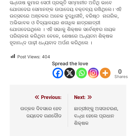
ସନ୍ତୋଷ କୁମାର ସେଠୀ ପ୍ରଭୃତି ସମ୍ମାନୀତ ଅତିଥି ଭାବେ
ଯୋଗଦେଇ ସେମାନଙ୍କ ଉପାଦେୟ ବକ୍ତବ୍ୟ ରଖିଥିଲେ। ଏହି
ଉତ୍ସବରେ ଅଞ୍ଚଳର ଅନେକ ବୁଦ୍ଧିଜୀବି, ବରିଷ୍ଠ ନାଗରିକ,
ଅଭିଭାବକ ଓ ବିଦ୍ୟାଳୟର ଶତାଧିକ ଛାତ୍ରଛାତ୍ରୀ
ଯୋଗଦେଇଥିଲେ । ଏହି ସଭାକୁ ଶିକ୍ଷକ ସର୍ବେଶ୍ଵର ନାୟକ
ପରିଚାଳନା କରିଥିବା ବେଳେ, ଶେଷରେ ଅନ୍ୟତମ ଶିକ୍ଷକ
ହୃଦାନନ୍ଦ ପାଢ଼ୀ ଧନ୍ୟବାଦ ଅର୍ପଣ କରିଥିଲେ ।
Post Views:
404
Spread the love
0
Shares
Previous:
Next:
Post
navigation
ଉତ୍କଳ ଦିବସରେ ହେବ
ଛାତ୍ରୀଙ୍କୁ ଅସଦାଚରଣ,
ଜୟଦେବ ଗଣଦୌଡ
ବନ୍ଧା ହେଲେ ପ୍ରଧାନ
ଶିକ୍ଷକ