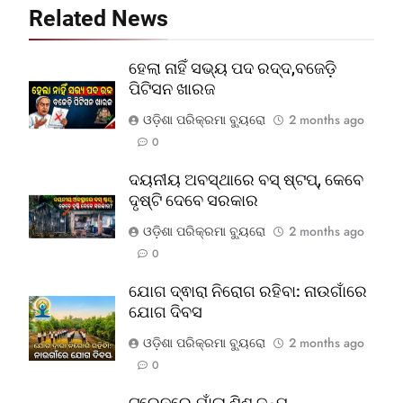
Related News
ହେଲା ନାହିଁ ସଭ୍ୟ ପଦ ରଦ୍ଦ,ବଜେଡ଼ି
ପିଟିସନ ଖାରଜ
ଓଡ଼ିଶା ପରିକ୍ରମା ବ୍ୟୁରୋ
2 months ago
0
ଦୟନୀୟ ଅବସ୍ଥାରେ ବସ୍‌ ଷ୍ଟପ୍‌, କେବେ
ଦୃଷ୍ଟି ଦେବେ ସରକାର
ଓଡ଼ିଶା ପରିକ୍ରମା ବ୍ୟୁରୋ
2 months ago
0
ଯୋଗ ଦ୍ଵାରା ନିରୋଗ ରହିବା: ନାଉଗାଁରେ
ଯୋଗ ଦିବସ
ଓଡ଼ିଶା ପରିକ୍ରମା ବ୍ୟୁରୋ
2 months ago
0
ଟ୍ରେନରେ ଯାଁଳା ଶିଶୁ ଜନ୍ମ,