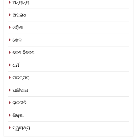
ଅନ୍ୟାନ୍ୟ
ଅପରାଧ
ଓଡ଼ିଶା
ଖେଳ
ଦେଶ ବିଦେଶ
ଧର୍ମ
ପରମ୍ପରା
ପାଣିପାଗ
ରାଜନୀତି
ଶିକ୍ଷା
ସ୍ୱାସ୍ଥ୍ୟ