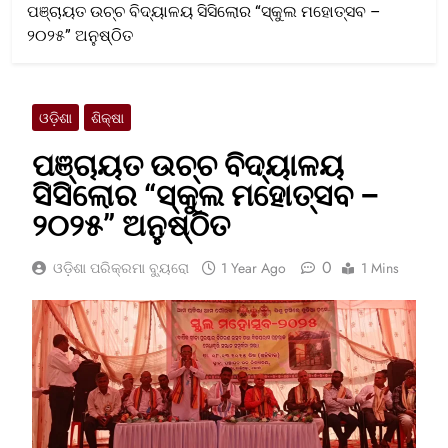
ପଞ୍ଚାୟତ ଉଚ୍ଚ ବିଦ୍ୟାଳୟ ସିସିଲୋର “ସ୍କୁଲ ମହୋତ୍ସବ –
୨୦୨୫” ଅନୁଷ୍ଠିତ
ଓଡ଼ିଶା
ଶିକ୍ଷା
ପଞ୍ଚାୟତ ଉଚ୍ଚ ବିଦ୍ୟାଳୟ
ସିସିଲୋର “ସ୍କୁଲ ମହୋତ୍ସବ –
୨୦୨୫” ଅନୁଷ୍ଠିତ
0
ଓଡ଼ିଶା ପରିକ୍ରମା ବ୍ୟୁରୋ
1 Year Ago
1 Mins