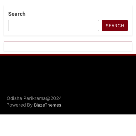
Search
SEARCH
Odisha Parikrama@2024
Powered By
.
BlazeThemes