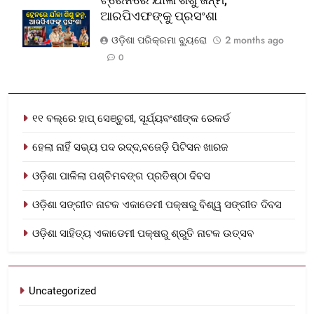
ଆରପିଏଫଙ୍କୁ ପ୍ରସଂଶା
ଓଡ଼ିଶା ପରିକ୍ରମା ବ୍ୟୁରୋ
2 months ago
0
୧୧ ବଲ୍‌ରେ ହାପ୍ ସେଞ୍ଚୁରୀ, ସୂର୍ଯ୍ୟବଂଶୀଙ୍କ ରେକର୍ଡ
ହେଲା ନାହିଁ ସଭ୍ୟ ପଦ ରଦ୍ଦ,ବଜେଡ଼ି ପିଟିସନ ଖାରଜ
ଓଡ଼ିଶା ପାଳିଲା ପଶ୍ଚିମବଙ୍ଗ ପ୍ରତିଷ୍ଠା ଦିବସ
ଓଡ଼ିଶା ସଙ୍ଗୀତ ନାଟକ ଏକାଡେମୀ ପକ୍ଷରୁ ବିଶ୍ୱ ସଙ୍ଗୀତ ଦିବସ
ଓଡ଼ିଶା ସାହିତ୍ୟ ଏକାଡେମୀ ପକ୍ଷରୁ ଶ୍ରୁତି ନାଟକ ଉତ୍ସବ
Uncategorized