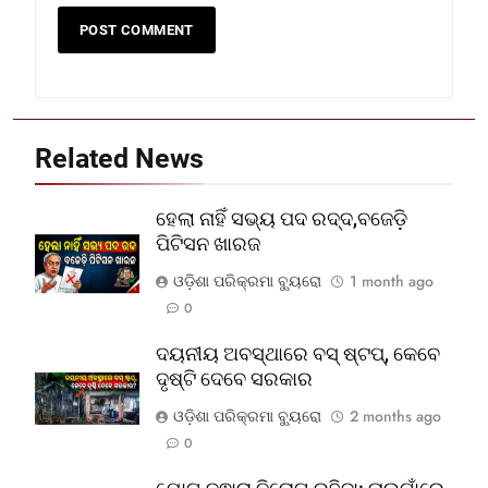
Related News
ହେଲା ନାହିଁ ସଭ୍ୟ ପଦ ରଦ୍ଦ,ବଜେଡ଼ି
ପିଟିସନ ଖାରଜ
ଓଡ଼ିଶା ପରିକ୍ରମା ବ୍ୟୁରୋ
1 month ago
0
ଦୟନୀୟ ଅବସ୍ଥାରେ ବସ୍‌ ଷ୍ଟପ୍‌, କେବେ
ଦୃଷ୍ଟି ଦେବେ ସରକାର
ଓଡ଼ିଶା ପରିକ୍ରମା ବ୍ୟୁରୋ
2 months ago
0