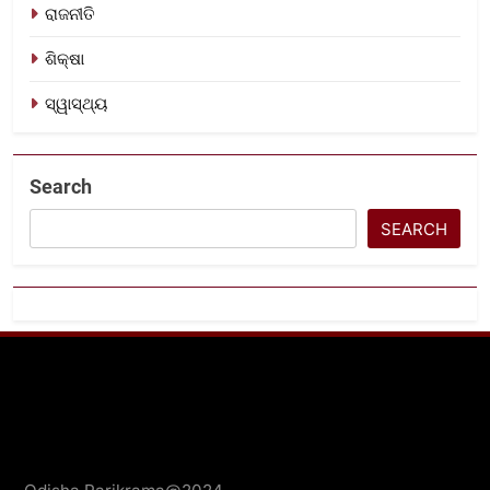
ରାଜନୀତି
ଶିକ୍ଷା
ସ୍ୱାସ୍ଥ୍ୟ
Search
SEARCH