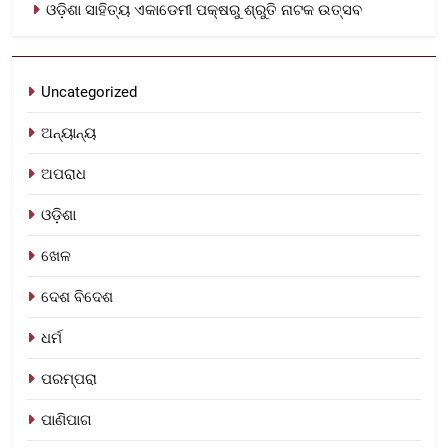
ଓଡ଼ିଶା ସାହିତ୍ୟ ଏକାଡେମୀ ପକ୍ଷରୁ ଶ୍ରୁତି ନାଟକ ଉତ୍ସବ
Uncategorized
ଅନ୍ୟାନ୍ୟ
ଅପରାଧ
ଓଡ଼ିଶା
ଖେଳ
ଦେଶ ବିଦେଶ
ଧର୍ମ
ପରମ୍ପରା
ପାଣିପାଗ