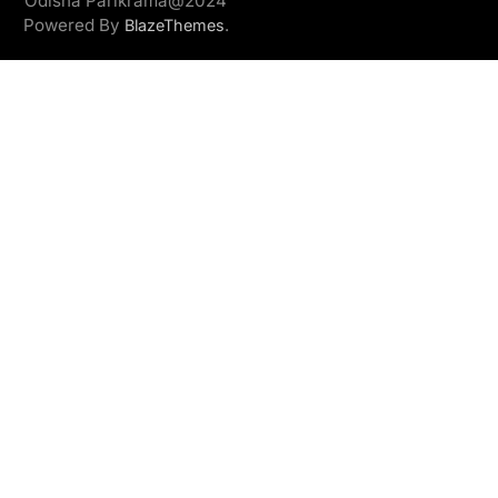
Odisha Parikrama@2024
Powered By
.
BlazeThemes