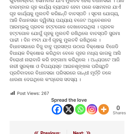
ଭୁବନେଶ୍ଵର: ସୋମବାର ଯାଏଁ ମୁଲତବି ହେଲା ବିଧାନସଭା । ଆଜି
ବାରମ୍ବାର ଗୃହ କାର୍ଯ୍ୟ ବ୍ୟାଘାତ ହେବା ପରେ ସୋମବାର ଯାଏଁ
ଗୃହ କାର୍ଯ୍ୟକୁ ମୁଲତବି କରିଛନ୍ତି ବାଚସ୍ପତି । ସୂଚନା ଯୋଗ୍ୟ,
ଆଜି ବିଧାନସଭା ଦ୍ୱିତୀୟ ପଯ୍ୟାୟ ବଜେଟ ଅଧିବେଶନର
ଆରମ୍ଭରୁ ପ୍ରବଳ ହଟ୍ଟଗୋଳ ଦେଖାଦେଇଥିଲା । ପ୍ରବଳ
ହଟ୍ଟଗୋଳ ଯୋଗୁଁ ଗୃହକୁ ମୁଲତବି ରଖିଥିଲେ ବାଚସ୍ପତି ସୁରମା
ପାଢୀ । ଦିନ ୧୨ଟା ଯାଏଁ ଗୃହକୁ ମୁଲତବି ରଖିଥିଲେ ।
ବିଧାନସଭାରେ ବିଜୁ ବାବୁ ପ୍ରସଙ୍ଗ ଉଠାଇ ବିକ୍ଷୋଭ ବିଜେଡି
ବିଧାୟକ ବିକ୍ଷୋଭ କରିଥିବା ବେଳେ ଗୃହର ମଧ୍ୟ ଭାଗକୁ ଆସି
ବିରୋଧୀ ନାରାବାଜି କରି ହଙ୍ଗାମା କରିଥିଲେ । ଅନ୍ୟପଟେ ଆଜି
ନାରୀ ସୁରକ୍ଷା ଓ ବିପଯ୍ୟସ୍ତ ଆଇନଶୃଙ୍ଖଳା ପରିସ୍ଥିତି
ପ୍ରତିବାଦରେ ବିଧାନସଭା ପରିସରରେ ଗାନ୍ଧୀ ମୂର୍ତ୍ତି ତଳେ
ଧାରଣା ଦେଇଥିଲେ କଂଗ୍ରେସ ସଦସ୍ୟ ।
Post Views:
267
Spread the love
0
Shares
Previous:
Next: