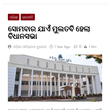
ଓଡ଼ିଶା
ରାଜନୀତି
ସୋମବାର ଯାଏଁ ମୁଲତବି ହେଲା
ବିଧାନସଭା
0
ଓଡ଼ିଶା ପରିକ୍ରମା ବ୍ୟୁରୋ
1 Year Ago
1 Min