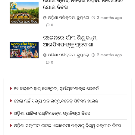
ଯୋଗ ଦ୍ଵାରା ନିରୋଗ ରହିବା: ନାଉଗାଁରେ
ଯୋଗ ଦିବସ
ଓଡ଼ିଶା ପରିକ୍ରମା ବ୍ୟୁରୋ
2 months ago
0
ଟ୍ରେନରେ ଯାଁଳା ଶିଶୁ ଜନ୍ମ,
ଆରପିଏଫଙ୍କୁ ପ୍ରସଂଶା
ଓଡ଼ିଶା ପରିକ୍ରମା ବ୍ୟୁରୋ
2 months ago
0
୧୧ ବଲ୍‌ରେ ହାପ୍ ସେଞ୍ଚୁରୀ, ସୂର୍ଯ୍ୟବଂଶୀଙ୍କ ରେକର୍ଡ
ହେଲା ନାହିଁ ସଭ୍ୟ ପଦ ରଦ୍ଦ,ବଜେଡ଼ି ପିଟିସନ ଖାରଜ
ଓଡ଼ିଶା ପାଳିଲା ପଶ୍ଚିମବଙ୍ଗ ପ୍ରତିଷ୍ଠା ଦିବସ
ଓଡ଼ିଶା ସଙ୍ଗୀତ ନାଟକ ଏକାଡେମୀ ପକ୍ଷରୁ ବିଶ୍ୱ ସଙ୍ଗୀତ ଦିବସ