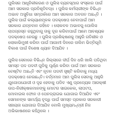
ପୁଲିସର ଆଧୂନିକୀକରଣ ଓ ପୁଲିସ ବ୍ୟବସ୍ଥାର ସଂସ୍କାର ପାଇଁ
ଆମ ସରକାର ପ୍ରତିଶୃତିବଦ୍ଧ । ପୁଲିସ କର୍ମଚାରୀଙ୍କ ବିଭିନ୍ନ
ଅଭାବ ଅସୁବିଧା ସମ୍ପର୍କରେ ଆମ ସରକାର ଅବଗତ ଅଛନ୍ତି ।
ପୁଲିସ ପାଇଁ କଲ୍ୟାଣମୂଳକ ପଦକ୍ଷେପ ନେବାପାଇଁ ଆମ
ସରକାର ଯତ୍ନବାନ ରହିବେ । ଲୋକବଳ ଅଭାବରୁ ପୋଲିସ
ଚାପଗ୍ରସ୍ତ ରହୁଥିବାରୁ ତାକୁ ଦୂର କରିବାପାଇଁ ଆମେ ଆବଶ୍ୟକ
ପଦକ୍ଷେପ ନେଉଛୁ । ପୁଲିସ ପ୍ରଶିକ୍ଷଣକୁ ଆହୁରି ଗତିଶୀଳ ଓ
ଲୋକାଭିମୁଖୀ କରିବା ପାଇଁ ଆଗାମୀ ଦିନରେ ତାଲିମ ଭିତ୍ତିଭୂମି
ବିକାଶ ପାଇଁ ବିଶେଷ ଧ୍ୟାନ ଦିଆଯିବ ।
ପୁଲିସ ସେବାରେ ବିଭିନ୍ନ ଜିଲ୍ଲାରେ ଦୀର୍ଘ ଦିନ ଧରି ଖାଲି ପଡିଥିବା
ସମସ୍ତ ପଦ ପଦବୀ ଗୁଡିକୁ ପୂର୍ଣ୍ଣ କରିବା ପାଇଁ ଆମ ସରକାର
ଚେଷ୍ଟିତ ଅଛନ୍ତି ଏବଂ ନୂତନ ପଦବୀ ସୃଷ୍ଟି କରିବାକୁ ମଧ୍ୟ
ପଦକ୍ଷେପ ନେଉଛନ୍ତି। ବର୍ତ୍ତମାନ ଆମ ପୁଲିସ ସେବାକୁ ଆହୁରି
ଯୁଗୋପଯୋଗୀ ଓ ଦୃଢ ହେବାକୁ ପଡିବ ଏଣୁ ପ୍ରତ୍ୟେକ ଆରକ୍ଷୀ
ଉପ-ନିରୀକ୍ଷକମାନଙ୍କୁ ମୋଟର ସାଇକେଲ, ଲାପଟପ,
ମୋବାଇଲ ଫୋନ ଓ ପେନଡ୍ରାଇଭ ଯୋଗାଇ ଦିଆଯିବ ଏବଂ
ସେମାନଙ୍କ ସାମର୍ଥ୍ୟ ବୃଦ୍ଧି ପାଇଁ ସମସ୍ତ ପ୍ରକାର ସରକାରୀ
ସହାୟତା ଯୋଗାଇ ଦିଆଯିବ ବୋଲି ମୁଖ୍ୟମନ୍ତ୍ରୀ ନିଜ
ଅଭିଭାଷଣରେ କହିଥିଲେ ।