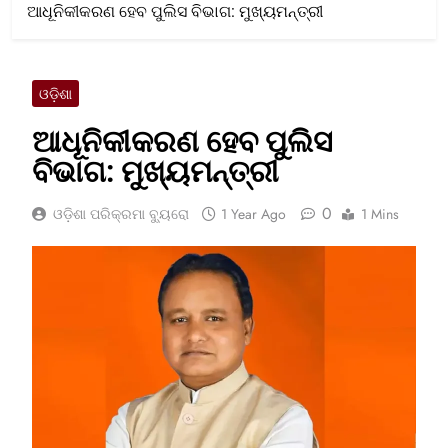
ଆଧୂନିକୀକରଣ ହେବ ପୁଲିସ ବିଭାଗ: ମୁଖ୍ୟମନ୍ତ୍ରୀ
ଓଡ଼ିଶା
ଆଧୂନିକୀକରଣ ହେବ ପୁଲିସ
ବିଭାଗ: ମୁଖ୍ୟମନ୍ତ୍ରୀ
0
ଓଡ଼ିଶା ପରିକ୍ରମା ବ୍ୟୁରୋ
1 Year Ago
1 Mins