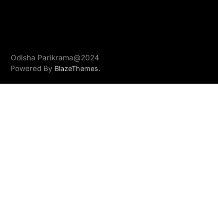
Odisha Parikrama@2024
Powered By
.
BlazeThemes