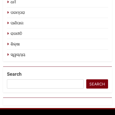
ଧର୍ମ
ପରମ୍ପରା
ପାଣିପାଗ
ରାଜନୀତି
ଶିକ୍ଷା
ସ୍ୱାସ୍ଥ୍ୟ
Search
SEARCH