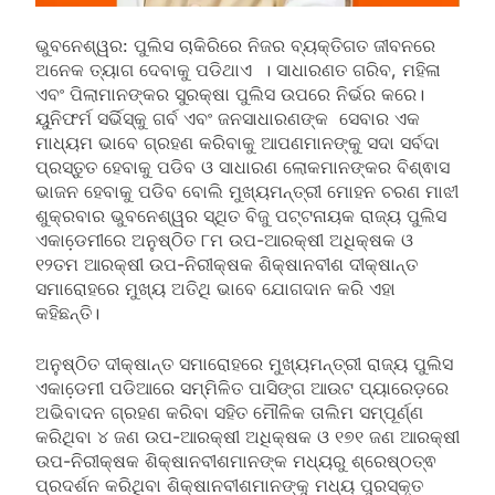
ଭୁବନେଶ୍ୱର: ପୁଲିସ ଚାକିରିରେ ନିଜର ବ୍ୟକ୍ତିଗତ ଜୀବନରେ
ଅନେକ ତ୍ୟାଗ ଦେବାକୁ ପଡିଥାଏ । ସାଧାରଣତ ଗରିବ, ମହିଳା
ଏବଂ ପିଲାମାନଙ୍କର ସୁରକ୍ଷା ପୁଲିସ ଉପରେ ନିର୍ଭର କରେ।
ୟୁନିଫର୍ମ ସର୍ଭିସ୍‌କୁ ଗର୍ବ ଏବଂ ଜନସାଧାରଣଙ୍କ ସେବାର ଏକ
ମାଧ୍ୟମ ଭାବେ ଗ୍ରହଣ କରିବାକୁ ଆପଣମାନଙ୍କୁ ସଦା ସର୍ବଦା
ପ୍ରସ୍ତୁତ ହେବାକୁ ପଡିବ ଓ ସାଧାରଣ ଲୋକମାନଙ୍କର ବିଶ୍ଵାସ
ଭାଜନ ହେବାକୁ ପଡିବ ବୋଲି ମୁଖ୍ୟମନ୍ତ୍ରୀ ମୋହନ ଚରଣ ମାଝୀ
ଶୁକ୍ରବାର ଭୁବନେଶ୍ୱର ସ୍ଥିତ ବିଜୁ ପଟ୍ଟନାୟକ ରାଜ୍ୟ ପୁଲିସ
ଏକାଡେ଼ମୀରେ ଅନୁଷ୍ଠିତ ୮ମ ଉପ-ଆରକ୍ଷୀ ଅଧିକ୍ଷକ ଓ
୧୨ତମ ଆରକ୍ଷୀ ଉପ-ନିରୀକ୍ଷକ ଶିକ୍ଷାନବୀଶ ଦୀକ୍ଷାନ୍ତ
ସମାରୋହରେ ମୁଖ୍ୟ ଅତିଥି ଭାବେ ଯୋଗଦାନ କରି ଏହା
କହିଛନ୍ତି।
ଅନୁଷ୍ଠିତ ଦୀକ୍ଷାନ୍ତ ସମାରୋହରେ ମୁଖ୍ୟମନ୍ତ୍ରୀ ରାଜ୍ୟ ପୁଲିସ
ଏକାଡେ଼ମୀ ପଡିଆରେ ସମ୍ମିଳିତ ପାସିଙ୍ଗ ଆଉଟ ପ୍ୟାରେଡ଼ରେ
ଅଭିବାଦନ ଗ୍ରହଣ କରିବା ସହିତ ମୌଳିକ ତାଲିମ ସମ୍ପୂର୍ଣ୍ଣ
କରିଥିବା ୪ ଜଣ ଉପ-ଆରକ୍ଷୀ ଅଧିକ୍ଷକ ଓ ୧୭୧ ଜଣ ଆରକ୍ଷୀ
ଉପ-ନିରୀକ୍ଷକ ଶିକ୍ଷାନବୀଶମାନଙ୍କ ମଧ୍ୟରୁ ଶ୍ରେଷ୍ଠତ୍ଵ
ପ୍ରଦର୍ଶନ କରିଥିବା ଶିକ୍ଷାନବୀଶମାନଙ୍କୁ ମଧ୍ୟ ପୁରସ୍କୃତ