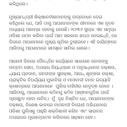
କରିଥିଲେ।
ମୁଖ୍ୟମନ୍ତ୍ରୀ ଶିକ୍ଷାନବୀଶମାନଙ୍କୁ ଉଦ୍‌ବୋଧନ ଦେଇ
କହିଥିଲେ ଯେ, ଆଜି ଠାରୁ ଆପଣମାନଙ୍କ ଜୀବନରେ ଏକ ନୂତନ
ଅଧ୍ୟାୟ ଆରମ୍ଭ ହେବାକୁ ଯାଉଛି। ୨୦୩୬ ସୁଦ୍ଧା ଏକ ସମୃଦ୍ଧ
ଓଡିଶା ଗଠନ କରିବା ପାଇଁ ଆମ ସରକାର ଶପଥ ନେଇଛନ୍ତି, ସେ
ଦିଗରେ ଆପଣମାନେ ମୁଖ୍ୟ ଭୂମିକା ତୁଲାଇବେ। ଏହି ଦାୟିତ୍ଵରେ
ଆଜିଠାରୁ ଆପଣମାନେ ସମସ୍ତେ ସାମିଲ ହେଲେ।
ଆଗାମୀ ଦିନରେ ଦୈନନ୍ଦିନ କାର୍ଯ୍ୟରେ ସାଧାରଣ ଜନତାଙ୍କୁ
ଉତ୍ତମ ସେବା, ଅପରାଧ ନିୟନ୍ତ୍ରଣ ଓ ଅନୁସନ୍ଧାନର ଦକ୍ଷତା,
ନ୍ୟାୟ ପ୍ରଦାନ, ଜନତାଙ୍କ ସୁରକ୍ଷା, ଆଇନ୍ ଶୃଙ୍ଖଳା ରକ୍ଷା,
ପ୍ରାକୃତିକ ବିପର୍ଯ୍ୟୟ ମୁକାବିଲା ଓ ମାଓବାଦୀ ଦମନ ଇତ୍ୟାଦି
କ୍ଷେତ୍ରରେ ଆପଣମାନେ ପୁଲିସ ବାହିନୀର ନେତୃତ୍ଵ ନେବେ ।
ଆଜିଠାରୁ, ଆପଣମାନେ କଠିନରୁ କଠିନ ଆହ୍ଵାନଗୁଡିକ ପାଇଁ
ପ୍ରସ୍ତୁତ ହେବା ଉଚିତ୍। ମୁଁ ଦୃଢ ନିଶ୍ଚିତ ଯେ, ଆପଣମାନଙ୍କ
ଦକ୍ଷତା, ବିଶେଷ ଭାବରେ ମାଓବାଦୀ ବିରୋଧୀ ଅଭିଯାନରେ
ଓଡିଶା ପୁଲିସକୁ ଆହୁରି ଶକ୍ତିଶାଳୀ କରିବ ଏବଂ ସାଇବର
ଅପରାଧର ମୂଳୋତ୍ପାଟନ କରିବାରେ ସକ୍ଷମ ହେବ।