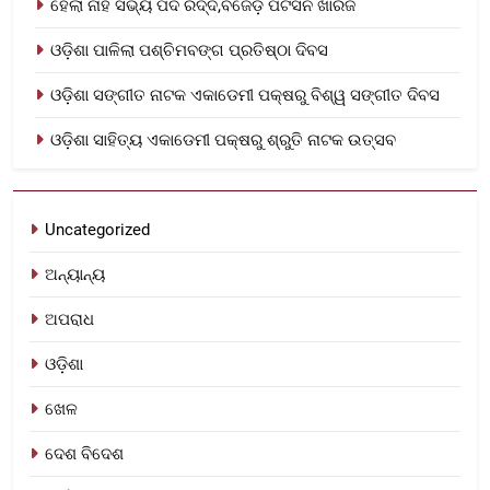
ହେଲା ନାହିଁ ସଭ୍ୟ ପଦ ରଦ୍ଦ,ବଜେଡ଼ି ପିଟିସନ ଖାରଜ
ଓଡ଼ିଶା ପାଳିଲା ପଶ୍ଚିମବଙ୍ଗ ପ୍ରତିଷ୍ଠା ଦିବସ
ଓଡ଼ିଶା ସଙ୍ଗୀତ ନାଟକ ଏକାଡେମୀ ପକ୍ଷରୁ ବିଶ୍ୱ ସଙ୍ଗୀତ ଦିବସ
ଓଡ଼ିଶା ସାହିତ୍ୟ ଏକାଡେମୀ ପକ୍ଷରୁ ଶ୍ରୁତି ନାଟକ ଉତ୍ସବ
Uncategorized
ଅନ୍ୟାନ୍ୟ
ଅପରାଧ
ଓଡ଼ିଶା
ଖେଳ
ଦେଶ ବିଦେଶ