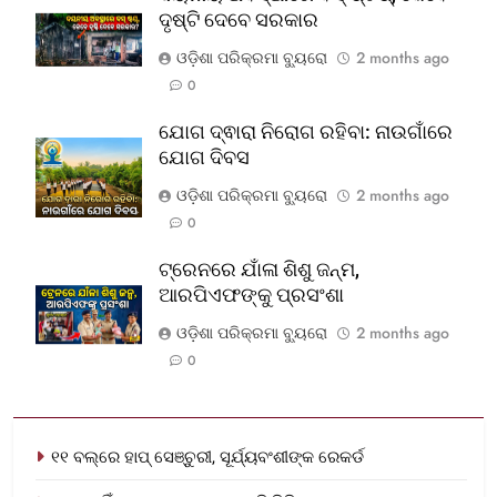
ଦୃଷ୍ଟି ଦେବେ ସରକାର
ଓଡ଼ିଶା ପରିକ୍ରମା ବ୍ୟୁରୋ
2 months ago
0
ଯୋଗ ଦ୍ଵାରା ନିରୋଗ ରହିବା: ନାଉଗାଁରେ
ଯୋଗ ଦିବସ
ଓଡ଼ିଶା ପରିକ୍ରମା ବ୍ୟୁରୋ
2 months ago
0
ଟ୍ରେନରେ ଯାଁଳା ଶିଶୁ ଜନ୍ମ,
ଆରପିଏଫଙ୍କୁ ପ୍ରସଂଶା
ଓଡ଼ିଶା ପରିକ୍ରମା ବ୍ୟୁରୋ
2 months ago
0
୧୧ ବଲ୍‌ରେ ହାପ୍ ସେଞ୍ଚୁରୀ, ସୂର୍ଯ୍ୟବଂଶୀଙ୍କ ରେକର୍ଡ