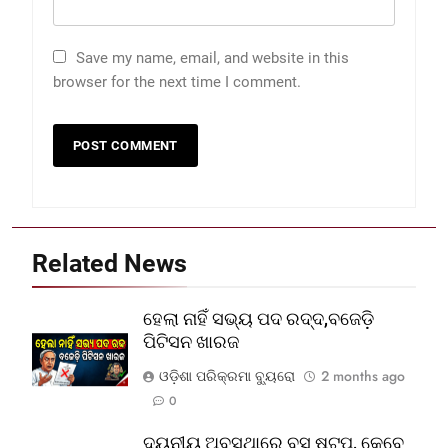
Save my name, email, and website in this
browser for the next time I comment.
Related News
ହେଲା ନାହିଁ ସଭ୍ୟ ପଦ ରଦ୍ଦ,ବଜେଡ଼ି
ପିଟିସନ ଖାରଜ
ଓଡ଼ିଶା ପରିକ୍ରମା ବ୍ୟୁରୋ
2 months ago
0
ଦୟନୀୟ ଅବସ୍ଥାରେ ବସ୍‌ ଷ୍ଟପ୍‌, କେବେ