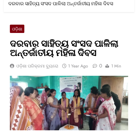
ଦରବାର ସାହିତ୍ୟ ସଂସଦ ପାଳିଲା ଅନ୍ତର୍ଜାତୀୟ ମହିଳା ଦିବସ
ଓଡ଼ିଶା
ଦରବାର ସାହିତ୍ୟ ସଂସଦ ପାଳିଲା
ଅନ୍ତର୍ଜାତୀୟ ମହିଳା ଦିବସ
0
ଓଡ଼ିଶା ପରିକ୍ରମା ବ୍ୟୁରୋ
1 Year Ago
1 Min