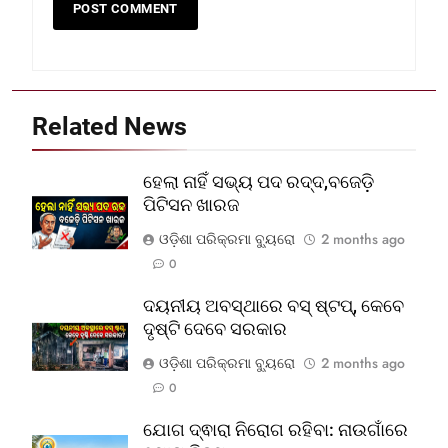
Related News
ହେଲା ନାହିଁ ସଭ୍ୟ ପଦ ରଦ୍ଦ,ବଜେଡ଼ି
ପିଟିସନ ଖାରଜ
ଓଡ଼ିଶା ପରିକ୍ରମା ବ୍ୟୁରୋ
2 months ago
0
ଦୟନୀୟ ଅବସ୍ଥାରେ ବସ୍‌ ଷ୍ଟପ୍‌, କେବେ
ଦୃଷ୍ଟି ଦେବେ ସରକାର
ଓଡ଼ିଶା ପରିକ୍ରମା ବ୍ୟୁରୋ
2 months ago
0
ଯୋଗ ଦ୍ଵାରା ନିରୋଗ ରହିବା: ନାଉଗାଁରେ