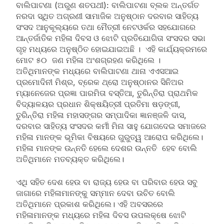
ବାଲିପାଟଣା (ଅରୁଣ ଶତପଥୀ): ବାଲିପାଟଣା ବ୍ଲକ ଅନ୍ତର୍ଗତ
ନରଦା ସ୍ଥିତ ଅଗ୍ରଣୀ ସାମାଜିକ ଅନୁଷ୍ଠାନ ଦରବାର ସାହିତ୍ୟ
ସଂସଦ ଆନୁକୂଲ୍ୟରେ ତଥା ମୈତ୍ରୀ ନେଟଓର୍କର ସହଯୋଗରେ
ଆନ୍ତର୍ଜାତିକ ମହିଳା ଦିବସ ଓ ଝୋଟି ପ୍ରତିଯୋଗିତା ସଂସଦର ସଭା
ଗୃହ ମଧ୍ୟରେ ଅନୁଷ୍ଠିତ ହୋଇଯାଇଅଛି । ଏହି କାର୍ଯ୍ୟକ୍ରମରେ
ମୋଟ ୫୦ ଜଣ ମହିଳା ଅଂଶଗ୍ରହଣ କରିଥିଲେ ।
ଅତିଥିମାନଙ୍କ ମଧ୍ୟରେ ବାଲିପାଟଣା ଥାନା ଏଏସଆଇ
ପ୍ରମୋଦିନୀ ମିଶ୍ର, ବ୍ରେକ ଥ୍ରୋ ଅନୁଷ୍ଠାନର ସିନିଅର
ମ୍ୟାନେଜେର ପ୍ରଜ୍ଞା ପାରମିତା ବସ୍ତିଆ, ତୁରିନ୍ତିରା ପ୍ରାଥମିକ
ବିଦ୍ୟାଳୟର ପ୍ରଧାନ ଶିକ୍ଷୟିତ୍ରୀ ପ୍ରତିମା ଷଡ଼ଙ୍ଗୀ,
ତୁରିନ୍ତିରା ମହିଳା ମହାସଙ୍ଗର ସମ୍ପାଦିକା ଜ୍ଞାନଞ୍ଜଳି ଦାସ,
ଦରବାର ସାହିତ୍ୟ ସଂସଦର କର୍ମୀ ମିନା ସାହୁ ଯୋଗଦେଇ ସମାଜରେ
ମହିଳା ମାନଙ୍କ ଭୂମିକା ବିଷୟରେ ଗୁରୁତ୍ୱ ଆରୋପ କରିଥିଲେ।
ମହିଳା ମାନଙ୍କ ଉନ୍ନତି ହେଲେ ଦେଶର ଉନ୍ନତି ହେବ ବୋଲି
ଅତିଥିମାନେ ମତବ୍ୟକ୍ତ କରିଥିଲେ।
ଏଥି ସହିତ ଦେଶ ହେଉ ବା ରାଜ୍ୟ ହେଉ ବା ପରିବାର ହେଉ ସବୁ
ଜାଗାରେ ମହିଳାମାନଙ୍କୁ ସମ୍ମାନ ଦେବା ଉଚିତ ବୋଲି
ଅତିଥିମାନେ ପ୍ରକାଶ କରିଥିଲେ। ଏହି ଅବସରରେ
ମହିଳାମାନଙ୍କ ମଧ୍ୟରେ ମହିଳା ଦିବସ ଉପଲକ୍ଷେ ଝୋଟି