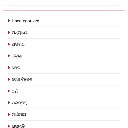
Uncategorized
ଅନ୍ୟାନ୍ୟ
ଅପରାଧ
ଓଡ଼ିଶା
ଖେଳ
ଦେଶ ବିଦେଶ
ଧର୍ମ
ପରମ୍ପରା
ପାଣିପାଗ
ରାଜନୀତି