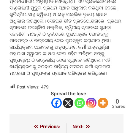
ପ୍ରତିଯୋଗିତା ଅନୁଷ୍ଠିତ ହୋଇଥିଲା। ଏହି ପ୍ରତିଯୋଗିତାରେ
ସନ୍ତୋଷିନୀ ମୁଦୁଲି ପ୍ରଥମ ସ୍ଥାନ ଅଧିକାର କରିଥିବା ବେଳେ,
ଶୁଚିସ୍ମିତା ସାହୁ ଦ୍ୱିତୀୟ ଓ ରାନୁ ମଲ୍ଲିକ ତୃତୀୟ ସ୍ଥାନ
ଅଧିକାର କରିଥିଲେ। ସେହିପରି ଗୀତ ପ୍ରତିଯୋଗିତାରେ ପ୍ରଥମ
ସ୍ଥାନରେ ତପସ୍ଵିନୀ ମଲ୍ଲିକ, ଦ୍ୱିତୀୟ ସ୍ଥାନରେ ସୁଶ୍ରୀ
ସଙ୍ଗୀତା ମହାନ୍ତି ଓ ତୃତୀୟରେ ପୁଷ୍ପାଞ୍ଜଳି ଭୋଇଙ୍କୁ
ମାନପତ୍ର ଓ ଉତ୍ତରୀୟ ଦେଇ ପୁରସ୍କୃତ କରାଯାଇ ଥିଲା।
କାର୍ଯ୍ୟକ୍ରମ ଆରମ୍ଭରୁ ଅନୁଷ୍ଠାନର କର୍ମୀ ଅନ୍ନପୂର୍ଣ୍ଣା
ମହାରଣା ସ୍ୱାଗତ ଭାଷଣ ଦେବା ସହିତ ଅତିଥିମାନଙ୍କୁ
ପୁଷ୍ପଗୁଚ୍ଛ ଓ ଉତ୍ତରୀୟ ଦେଇ ସ୍ୱାଗତ କରିଥିଲେ। ଏହି
କାର୍ଯ୍ୟକ୍ରମକୁ ଦରବାର ସାହିତ୍ୟ ସଂସଦର କର୍ମୀ ଶ୍ରୀମତୀ
ମହାରଣା ଓ ପୁଷ୍ପଲତା ପ୍ରଧାନ ପରିଚାଳନା କରିଥିଲେ।
Post Views:
479
Spread the love
0
Shares
Previous:
Next:
Post