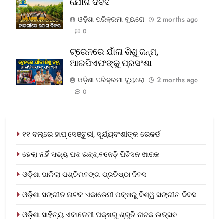
ଯୋଗ ଦିବସ
ଓଡ଼ିଶା ପରିକ୍ରମା ବ୍ୟୁରୋ
2 months ago
0
ଟ୍ରେନରେ ଯାଁଳା ଶିଶୁ ଜନ୍ମ,
ଆରପିଏଫଙ୍କୁ ପ୍ରସଂଶା
ଓଡ଼ିଶା ପରିକ୍ରମା ବ୍ୟୁରୋ
2 months ago
0
୧୧ ବଲ୍‌ରେ ହାପ୍ ସେଞ୍ଚୁରୀ, ସୂର୍ଯ୍ୟବଂଶୀଙ୍କ ରେକର୍ଡ
ହେଲା ନାହିଁ ସଭ୍ୟ ପଦ ରଦ୍ଦ,ବଜେଡ଼ି ପିଟିସନ ଖାରଜ
ଓଡ଼ିଶା ପାଳିଲା ପଶ୍ଚିମବଙ୍ଗ ପ୍ରତିଷ୍ଠା ଦିବସ
ଓଡ଼ିଶା ସଙ୍ଗୀତ ନାଟକ ଏକାଡେମୀ ପକ୍ଷରୁ ବିଶ୍ୱ ସଙ୍ଗୀତ ଦିବସ
ଓଡ଼ିଶା ସାହିତ୍ୟ ଏକାଡେମୀ ପକ୍ଷରୁ ଶ୍ରୁତି ନାଟକ ଉତ୍ସବ