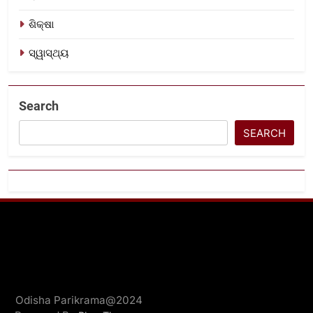
ଶିକ୍ଷା
ସ୍ୱାସ୍ଥ୍ୟ
Search
SEARCH
Odisha Parikrama@2024