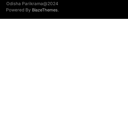
Odisha Parikrama@2024
Powered By
.
BlazeThemes