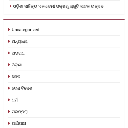
ଓଡ଼ିଶା ସାହିତ୍ୟ ଏକାଡେମୀ ପକ୍ଷରୁ ଶ୍ରୁତି ନାଟକ ଉତ୍ସବ
Uncategorized
ଅନ୍ୟାନ୍ୟ
ଅପରାଧ
ଓଡ଼ିଶା
ଖେଳ
ଦେଶ ବିଦେଶ
ଧର୍ମ
ପରମ୍ପରା
ପାଣିପାଗ