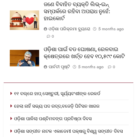
ଜଣେ ବିବାହିତ ବ୍ୟକ୍ତି ଲିଭ୍-ଇନ୍
ସମ୍ପର୍କରେ ରହିବା ଅପରାଧ ନୁହେଁ:
ହାଇକୋର୍ଟ
ଓଡ଼ିଶା ପରିକ୍ରମା ବ୍ୟୁରୋ
5 months ago
0
ଓଡ଼ିଶା ପାଇଁ ବଡ ଘୋଷଣା, ରେଳବାଇ
କ୍ଷେତ୍ରରେ ଖର୍ଚ୍ଚ ହେବ ୧୦,୫୯୯ କୋଟି
ପାର୍ବତୀ ପୃଷ୍ଟି
5 months ago
0
୧୧ ବଲ୍‌ରେ ହାପ୍ ସେଞ୍ଚୁରୀ, ସୂର୍ଯ୍ୟବଂଶୀଙ୍କ ରେକର୍ଡ
ହେଲା ନାହିଁ ସଭ୍ୟ ପଦ ରଦ୍ଦ,ବଜେଡ଼ି ପିଟିସନ ଖାରଜ
ଓଡ଼ିଶା ପାଳିଲା ପଶ୍ଚିମବଙ୍ଗ ପ୍ରତିଷ୍ଠା ଦିବସ
ଓଡ଼ିଶା ସଙ୍ଗୀତ ନାଟକ ଏକାଡେମୀ ପକ୍ଷରୁ ବିଶ୍ୱ ସଙ୍ଗୀତ ଦିବସ