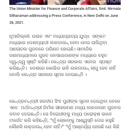
The Union Minister for Finance and Corporate Affairs, Smt. Nirmala
Sitharaman addressing a Press Conference, in New Delhi on June
28, 2021.
ନୂଆଦିଲ୍ଲୀ: ଇରାନ ଏବଂ ମଧ୍ୟପ୍ରାଚ୍ୟ ଯୁଦ୍ଧ ସଙ୍କଟ
ମଧ୍ୟରେ ଦେଶବ୍ୟାପୀ ଲକଡାଉନ୍ ହେବା ନେଇ ଚାଲିଥିବା
ଆଲୋଚନା ଗୁଜବରେ ପରିଣତ ହୋଇଛି। ସାମାଜିକ
ଗଣମାଧ୍ୟମରେ ଗୁଜବ ଜନସାଧାରଣଙ୍କ ମଧ୍ୟରେ ବହୁତ
ଦ୍ୱନ୍ଦ୍ୱ ସୃଷ୍ଟି କରିଛି। କେନ୍ଦ୍ର ସରକାର ଏନେଇ ସ୍ପଷ୍ଟ
କରିଛନ୍ତି। ଦେଶରେ କୋଭିଡ ଭଳି ଲକଡାଉନ୍ ଲାଗୁ ହେବ ନାହିଁ
ବୋଲି କେନ୍ଦ୍ର ସରକାର ସୂଚନା ଦେଇଛନ୍ତି ।
କେନ୍ଦ୍ରମନ୍ତ୍ରୀ ହରଦୀପ ସିଂହ ପୁରୀଙ୍କ ସୂଚନା ଦେଇଥିବା ବେଳେ
ଏବେ ଅର୍ଥମନ୍ତ୍ରୀ ନିର୍ମଳା ସୀତାରମଣ ମଧ୍ୟ ଲକଡାଉନ ଗୁଜବର
ଜବାବ ଦେଇଛନ୍ତି। ସେ ବିରୋଧୀଙ୍କୁ ମଧ୍ୟ ପରୋକ୍ଷ ଭାବେ
ଟାର୍ଗେଟ କରି କହିଛନ୍ତି, “ମୁଁ ଲୋକଙ୍କୁ ଆଶ୍ୱସ୍ତି ଦେଇ କହୁଛି
କୌଣସି ଲକ୍‌ଡାଉନ୍ ହେବ ନାହିଁ।” “ମୁଁ ଆଶ୍ଚର୍ଯ୍ୟ ହେଉଛି ଯେ କିଛି