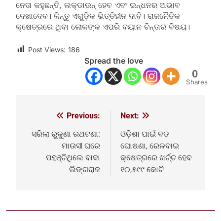
ନେତା କହୁଛନ୍ତି, ଲକ୍‌ଡାଉନ୍ ହେବ ଏବଂ ଇନ୍ଧନର ଅଭାବ
ଦେଖାଦେବ। କିନ୍ତୁ ଏଗୁଡ଼ିକ ଭିତ୍ତିହୀନ ଦାବି। ରାଜନୈତିକ
କ୍ଷେତ୍ରରେ ଥିବା ଲୋକଙ୍କ ଏପରି ବୟାନ ଚିନ୍ତାର ବିଷୟ।
Post Views:
186
Spread the love
0
Shares
Previous:
Next:
Post
navigation
ସରିଲା ରୁକୁଣା ରଥଟଣା:
ଓଡ଼ିଶା ପାଇଁ ବଡ
ମାଉସୀ ଘରେ
ଘୋଷଣା, ରେଳବାଇ
ପହଞ୍ଚିଥିଲେ ବାବା
କ୍ଷେତ୍ରରେ ଖର୍ଚ୍ଚ ହେବ
ଲିଙ୍ଗରାଜ
୧୦,୫୯୯ କୋଟି