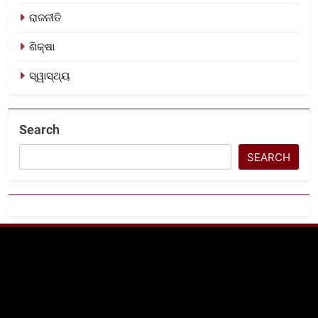
ରାଜନୀତି
ଶିକ୍ଷା
ସ୍ୱାସ୍ଥ୍ୟ
Search
SEARCH