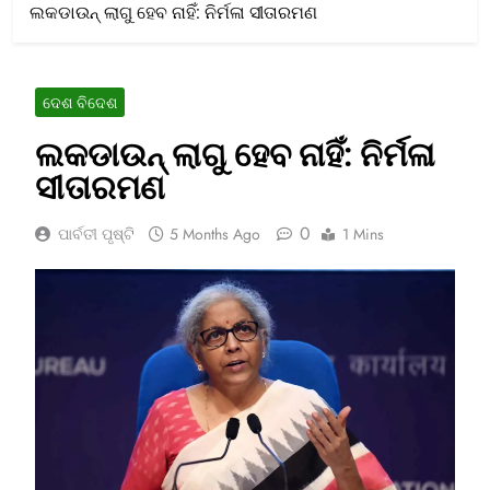
ଲକଡାଉନ୍ ଲାଗୁ ହେବ ନାହିଁ: ନିର୍ମଳା ସୀତାରମଣ
ଦେଶ ବିଦେଶ
ଲକଡାଉନ୍ ଲାଗୁ ହେବ ନାହିଁ: ନିର୍ମଳା
ସୀତାରମଣ
0
ପାର୍ବତୀ ପୃଷ୍ଟି
5 Months Ago
1 Mins