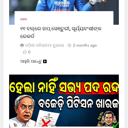
ଖେଳ
୧୧ ବଲ୍‌ରେ ହାପ୍ ସେଞ୍ଚୁରୀ, ସୂର୍ଯ୍ୟବଂଶୀଙ୍କ
ରେକର୍ଡ
ଓଡ଼ିଶା ପରିକ୍ରମା ବ୍ୟୁରୋ
2 months ago
0
ଆହୁରି ପଢନ୍ତୁ