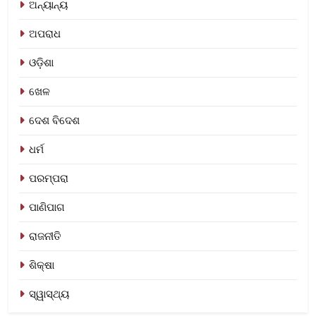
ଅନ୍ୟାନ୍ୟ
ଅପରାଧ
ଓଡ଼ିଶା
ଖେଳ
ଦେଶ ବିଦେଶ
ଧର୍ମ
ପରମ୍ପରା
ପାଣିପାଗ
ରାଜନୀତି
ଶିକ୍ଷା
ସ୍ୱାସ୍ଥ୍ୟ