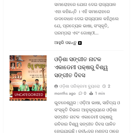
ସମାରୋହରେ ଯୋଗ ଦେଇ ରାଜ୍ୟପାଳ
ଏହା କହିଛନ୍ତି । ଏହି ସମାରୋହରେ
ଉଦବୋଧନ ଦେଇ ରାଜ୍ୟପାଳ କହିଥିଲେ
ଯେ, ପ୍ରତ୍ୟେକ ଭାଷା, ସଂସ୍କୃତି,
ପରମ୍ପରା ଏବଂ ଗୋଷ୍ଠୀ…
ଆହୁରି ପଢନ୍ତୁ
ଓଡ଼ିଶା ସଙ୍ଗୀତ ନାଟକ
ଏକାଡେମୀ ପକ୍ଷରୁ ବିଶ୍ୱ
ସଙ୍ଗୀତ ଦିବସ
ଓଡ଼ିଶା ପରିକ୍ରମା ବ୍ୟୁରୋ
2
months ago
0
1 min
UNCATEGORIZED
ଭୁବନେଶ୍ୱର : ଓଡ଼ିଆ ଭାଷା, ସାହିତ୍ୟ ଓ
ସଂସ୍କୃତି ବିଭାଗ ଆନୁକୂଲ୍ୟରେ ଓଡ଼ିଶା
ସଙ୍ଗୀତ ନାଟକ ଏକାଡେମୀ ପକ୍ଷରୁ
ରବିବାର ବିଶ୍ୱ ସଙ୍ଗୀତ ଦିବସ ପାଳିତ
ହୋଇଯାଇଛି। ରବୀନ୍ଦ୍ର ମଣ୍ଡପ ଠାରେ