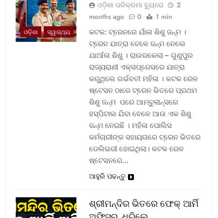
ଓଡ଼ିଶା ପରିକ୍ରମା ବ୍ୟୁରୋ
2
months ago
0
1 min
କଟକ: ଟ୍ରେନରେ ଯାଁଳା ଶିଶୁ ଜନ୍ମ ।
ଓଡ଼ିଶା
ସ୍ୱାସ୍ଥ୍ୟ
ଟ୍ରେନ ଯାତ୍ରା ବେଳେ ଜନ୍ମ ନେଲେ
ଯାଆଁଳା ଶିଶୁ । ରାଉରକେଲା – ଗୁଣୁପୁର
ରାଜ୍ୟରାଣୀ ଏକ୍ସପ୍ରେସରେ ଯାତ୍ରା
କରୁଥିଲେ ଗର୍ଭବତୀ ମହିଳା । କଟକ ରେଳ
ଷ୍ଟେସନ ଠାରେ ଟ୍ରେନ ଭିତରେ ପ୍ରଥମ
ଶିଶୁ ଜନ୍ମ ପରେ ଆମ୍ବୁଲାନ୍ସରେ
ହସ୍ପିଟାଲ ଯିବା ବେଳେ ଆଉ ଏକ ଶିଶୁ
ଜନ୍ମ ନେଇଛି । ମହିଳା ପୋଲିସ
କର୍ମଚାରୀଙ୍କ ସହାୟତାରେ ଟ୍ରେନ ଭିତରେ
ଡେଲିଭରୀ ହୋଇଥିଲା। କଟକ ରେଳ
ଷ୍ଟେସନରେ…
ଆହୁରି ପଢନ୍ତୁ
ଶ୍ରୀମନ୍ଦିର ଭିତରେ ଫେକ୍ ଆର୍ମି
ଅଫିସର, ଧରିଲେ