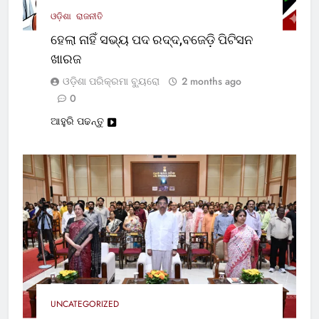
ଓଡ଼ିଶା
ରାଜନୀତି
ହେଲା ନାହିଁ ସଭ୍ୟ ପଦ ରଦ୍ଦ,ବଜେଡ଼ି ପିଟିସନ
ଖାରଜ
ଓଡ଼ିଶା ପରିକ୍ରମା ବ୍ୟୁରୋ
2 months ago
0
ଆହୁରି ପଢନ୍ତୁ
UNCATEGORIZED