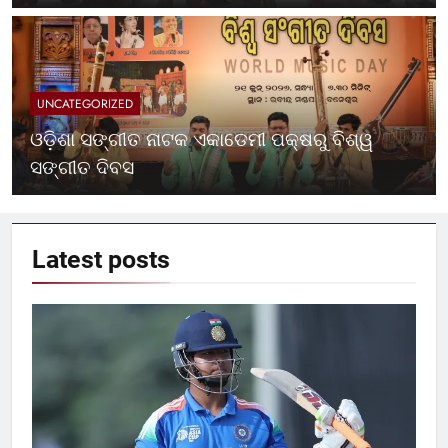
UNCATEGORIZED
ଓଡ଼ିଶା ସଙ୍ଗୀତ ନାଟକ ଏକାଡେମୀ ପକ୍ଷରୁ ବିଶ୍ୱ
ସଙ୍ଗୀତ ଦିବସ
Latest
posts