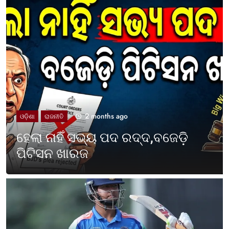
2 months ago
UNCATEGORIZED
ଓଡ଼ିଶା ପାଳିଲା ପଶ୍ଚିମବଙ୍ଗ
ପ୍ରତିଷ୍ଠା ଦିବସ