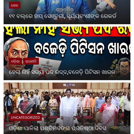
ଖେଳ
୧୧ ବଲ୍‌ରେ ହାପ୍ ସେଞ୍ଚୁରୀ, ସୂର୍ଯ୍ୟବଂଶୀଙ୍କ ରେକର୍ଡ
ଓଡ଼ିଶା
ରାଜନୀତି
ହେଲା ନାହିଁ ସଭ୍ୟ ପଦ ରଦ୍ଦ,ବଜେଡ଼ି ପିଟିସନ ଖାରଜ
UNCATEGORIZED
ଓଡ଼ିଶା ପାଳିଲା ପଶ୍ଚିମବଙ୍ଗ ପ୍ରତିଷ୍ଠା ଦିବସ