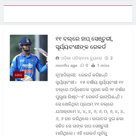
୧୧ ବଲ୍‌ରେ ହାପ୍ ସେଞ୍ଚୁରୀ,
ସୂର୍ଯ୍ୟବଂଶୀଙ୍କ ରେକର୍ଡ
ଓଡ଼ିଶା ପରିକ୍ରମା ବ୍ୟୁରୋ
2
months ago
0
1 mins
ନୂଆଦିଲ୍ଲୀ: ରେକର୍ଡ କରିଛନ୍ତି
ଖେଳ
ସୂର୍ଯ୍ୟବଂଶୀ। ୧୫ ବର୍ଷୀୟ ସୂର୍ଯ୍ୟବଂଶୀ ୧୧
ବଲ୍‌ରେ ଅର୍ଦ୍ଧଶତକ ପୂରଣ କରି ୨୧ ବର୍ଷର
ପୁରୁଣା ଲିଷ୍ଟ-ଏ’ ରେକର୍ଡ ଭାଙ୍ଗିଛନ୍ତି।
ସେ ଖେଳିଥିବା ପ୍ରଥମ ୧୧ ବଲ୍‌ରେ
ଯଥାକ୍ରମେ ୪, ୪, ୪, ୬, ୬, ୦, ୬, ୪, ୪,
୬, ୬ ରନ କରିଥିଲେ। ଲଗାତର ଦୁଇ ଛକା
ସହିତ ସେ ତାଙ୍କ ହାପ ସେଞ୍ଚୁରୀ
ମାରିଥିଲେ। ଏହି ରେକର୍ଡ ପୂର୍ବରୁ