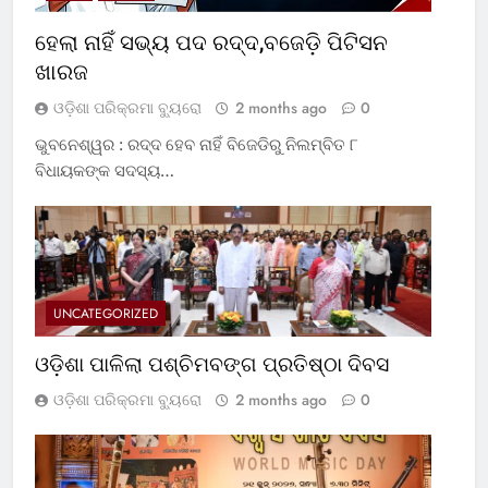
ହେଲା ନାହିଁ ସଭ୍ୟ ପଦ ରଦ୍ଦ,ବଜେଡ଼ି ପିଟିସନ
ଖାରଜ
ଓଡ଼ିଶା ପରିକ୍ରମା ବ୍ୟୁରୋ
2 months ago
0
ଭୁବନେଶ୍ୱର : ରଦ୍ଦ ହେବ ନାହିଁ ବିଜେଡିରୁ ନିଲମ୍ବିତ ୮
ବିଧାୟକଙ୍କ ସଦସ୍ୟ…
UNCATEGORIZED
ଓଡ଼ିଶା ପାଳିଲା ପଶ୍ଚିମବଙ୍ଗ ପ୍ରତିଷ୍ଠା ଦିବସ
ଓଡ଼ିଶା ପରିକ୍ରମା ବ୍ୟୁରୋ
2 months ago
0