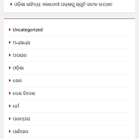
ଓଡ଼ିଶା ସାହିତ୍ୟ ଏକାଡେମୀ ପକ୍ଷରୁ ଶ୍ରୁତି ନାଟକ ଉତ୍ସବ
Uncategorized
ଅନ୍ୟାନ୍ୟ
ଅପରାଧ
ଓଡ଼ିଶା
ଖେଳ
ଦେଶ ବିଦେଶ
ଧର୍ମ
ପରମ୍ପରା
ପାଣିପାଗ