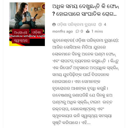
ଅଧିକ ସମୟ ଦେଖୁଛନ୍ତି କି ଫୋନ୍
? ହୋଇପାରେ ସାଂଘାତିକ ରୋଗ..
ଓଡ଼ିଶା ପରିକ୍ରମା ବ୍ୟୁରୋ
4
months ago
0
1 mins
ଅନ୍ୟାନ୍ୟ
ଓଡ଼ିଶା
ଭୁବନେଶ୍ବର( ଓଡ଼ିଶା ପରିକ୍ରମା ବ୍ୟୁରୋ):
ସ୍ୱାସ୍ଥ୍ୟ
ଆଜିର ସୋସିଆଲ ମିଡିଆ ଯୁଗରେ
ଲୋକମାନେ ଦିନକୁ ଅନେକ ଘଣ୍ଟା ଫୋନ୍
ଏବଂ ଲାପଟପ୍ ବ୍ୟବହାର କରୁଛନ୍ତି । କିନ୍ତୁ
ଏକ ରିପୋର୍ଟ ଅନୁସାରେ ଅତ୍ୟଧିକ ସ୍କ୍ରିନ୍
ସମୟ ଯୁବପିଢ଼ିଙ୍କ ପାଇଁ ବିପଦଜନକ
ହୋଇପାରେ। ଏହା ସେମାନଙ୍କ
ହୃଦରୋଗର ଆଶଙ୍କା ବୃଦ୍ଧି କରୁଛି।
ଗବେଷଣାରୁ ଜଣାପଡିଛି ଯେ ଦିନକୁ ଛଅ
ଘଣ୍ଟାରୁ ଅଧିକ ସ୍କ୍ରିନ୍ ଟାଇମ ଉଚ୍ଚ
ରକ୍ତଚାପ, କୋଲେଷ୍ଟ୍ରଲ୍ ଏବଂ
ସ୍ଥୂଳକାୟତା ଭଳି ସ୍ୱାସ୍ଥ୍ୟ ସମସ୍ୟା
ସୃଷ୍ଟି କରିପାରେ। ଏହି…