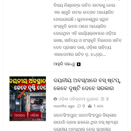
ବିଜୟ ମିଶ୍ରଙ୍କ ରଚିତ ନାଟକକୁ ନେଇ
ଏକ ଶ୍ରୁତି ନାଟକ ଉତ୍ସବ ଆୟୋଜିତ
ହୋଇଯାଇଛି। ଭୁବନେଶ୍ୱର ସ୍ଥିତ
ସଂସ୍କୃତି ଭବନ ଠାରେ ଆୟୋଜିତ
ହୋଇଥିବା ଏହି କାର୍ଯ୍ୟକ୍ରମରେ ଓଡ଼ିଆ
ଭାଷା, ସାହିତ୍ୟ ଓ ସଂସ୍କୃତି ବିଭାଗର ସଚିବ
ଦେବ ପ୍ରସାଦ ଦାଶ, ଓଡ଼ିଶା ସାହିତ୍ୟ
ଏକାଡେମୀର ସଚିବ ଡ଼. ଚନ୍ଦ୍ର…
ଆହୁରି ପଢନ୍ତୁ
ଦୟନୀୟ ଅବସ୍ଥାରେ ବସ୍‌ ଷ୍ଟପ୍‌,
କେବେ ଦୃଷ୍ଟି ଦେବେ ସରକାର
ଓଡ଼ିଶା ପରିକ୍ରମା ବ୍ୟୁରୋ
2
months ago
0
1 min
ଜଗତସିଂହପୁର: ଜଗତସିଂହପୁର ଜିଲ୍ଲାର
ଅପରାଧ
ଓଡ଼ିଶା
ନାଉଗାଁ ବ୍ଲକ ଛକରେ ଥିବା ବସ୍‌ ଷ୍ଟପ୍‌ର
ଦୟନୀୟ ଅବସ୍ଥାକୁ ନେଇ ସ୍ଥାନୀୟ