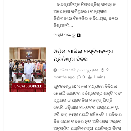
। ବାଚସ୍ପତିଙ୍କ ନିଷ୍ପତ୍ତିକୁ ସମସ୍ତେ
ଅପେକ୍ଷା କରିଥିଲେ। ରାଜ୍ୟସଭା
ନିର୍ବାଚନରେ ବିଜେଡିର ୬ ବିଧାୟକ, ଦଳର
ନିଷ୍ପତ୍ତି…
ଆହୁରି ପଢନ୍ତୁ
ଓଡ଼ିଶା ପାଳିଲା ପଶ୍ଚିମବଙ୍ଗ
ପ୍ରତିଷ୍ଠା ଦିବସ
ଓଡ଼ିଶା ପରିକ୍ରମା ବ୍ୟୁରୋ
2
months ago
0
1 mins
ଭୁବନେଶ୍ୱର: ଏକତା ମଧ୍ୟରେ ବିବିଧତା
UNCATEGORIZED
ହେଉଛି ଭାରତର ସର୍ବଶ୍ରେଷ୍ଠ ଶକ୍ତି ଏବଂ
ସ୍ଥିରତା ଓ ପ୍ରଗତିର ମଜବୁତ୍ ଭିତ୍ତି
ବୋଲି ଓଡ଼ିଶାର ମାନ୍ୟବର ରାଜ୍ୟପାଳ ଡ଼.
ହରି ବାବୁ କମ୍ଭମପାଟି କହିଛନ୍ତି । ରବିବାର
ଦିନ ଲୋକ ଭବନର ନ୍ୟୁ ଅଭିଷେକ ହଲ୍‌ରେ
ଅନୁଷ୍ଠିତ ପଶ୍ଚିମବଙ୍ଗ ପ୍ରତିଷ୍ଠା ଦିବସ