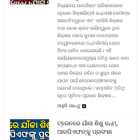
ବିଦ୍ୟାଳୟ ନାଉଗାଁହାଟ ପରିସରରେରେ
ପ୍ରଧାନ ଶିକ୍ଷୟିତ୍ରୀ ସନ୍ତୋଷୀ ସେଠୀଙ୍କ
ସଭାପତିତ୍ୱରେ ଏବଂ ଏନସିସି ଶିକ୍ଷକ
ତଥା ଇକୋ କ୍ଲବ ଦାୟିତ୍ୱରେ ଥିବା
ଶିକ୍ଷକ ମାନସ କୁମାର ବେହେରାଙ୍କ
ତତ୍ୱାବଧାନରେ ଅନ୍ତର୍ଜାତୀୟ ଯୋଗ
ଦିବସ ପାଳିତ ହୋଇଯାଇଛି। ଏହି
କାର୍ଯ୍ୟକ୍ରମରେମୁଖ୍ୟ ଅତିଥି ଭାବେ ବାବା
ସତ୍ୟାନନ୍ଦ ଦାସ ଯୋଗଦେଇ ଯୋଗ
ଦ୍ଵାରା ନିରୋଗ ରହିବା ଓ ସୁସ୍ଥ ଜୀବନ
ଯାପନ ପାଇଁ ଛାତ୍ରଛାତ୍ରୀମାନଙ୍କୁ
ପରାମର୍ଶ ଦେଇଥିଲେ। ସମ୍ମାନିତ ଅତିଥି
ରୂପେ ପୂର୍ବତନ ପ୍ରଧାନ ଶିକ୍ଷକ…
ଆହୁରି ପଢନ୍ତୁ
ଟ୍ରେନରେ ଯାଁଳା ଶିଶୁ ଜନ୍ମ,
ଆରପିଏଫଙ୍କୁ ପ୍ରସଂଶା