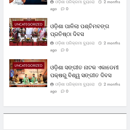
ଓଡ଼ିଶା ପରିକ୍ରମା ବ୍ୟୁରୋ
2 months
ago
0
UNCATEGORIZED
ଓଡ଼ିଶା ପାଳିଲା ପଶ୍ଚିମବଙ୍ଗ
ପ୍ରତିଷ୍ଠା ଦିବସ
ଓଡ଼ିଶା ପରିକ୍ରମା ବ୍ୟୁରୋ
2 months
ago
0
UNCATEGORIZED
ଓଡ଼ିଶା ସଙ୍ଗୀତ ନାଟକ ଏକାଡେମୀ
ପକ୍ଷରୁ ବିଶ୍ୱ ସଙ୍ଗୀତ ଦିବସ
ଓଡ଼ିଶା ପରିକ୍ରମା ବ୍ୟୁରୋ
2 months
ago
0