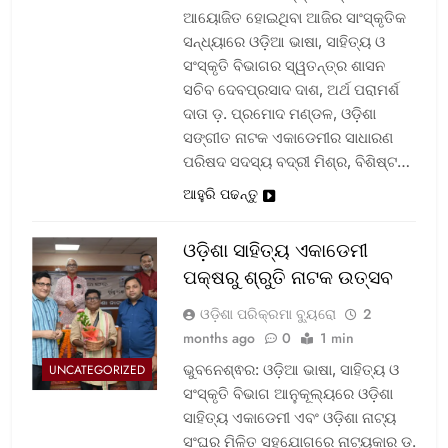
ଆୟୋଜିତ ହୋଇଥିବା ଆଜିର ସାଂସ୍କୃତିକ
ସନ୍ଧ୍ୟାରେ ଓଡ଼ିଆ ଭାଷା, ସାହିତ୍ୟ ଓ
ସଂସ୍କୃତି ବିଭାଗର ସ୍ୱତନ୍ତ୍ର ଶାସନ
ସଚିବ ଦେବପ୍ରସାଦ ଦାଶ, ଅର୍ଥ ପରାମର୍ଶ
ଦାତା ଡ଼. ପ୍ରମୋଦ ମଣ୍ଡଳ, ଓଡ଼ିଶା
ସଙ୍ଗୀତ ନାଟକ ଏକାଡେମୀର ସାଧାରଣ
ପରିଷଦ ସଦସ୍ୟ ବଦ୍ରୀ ମିଶ୍ର, ବିଶିଷ୍ଟ…
ଆହୁରି ପଢନ୍ତୁ
ଓଡ଼ିଶା ସାହିତ୍ୟ ଏକାଡେମୀ
ପକ୍ଷରୁ ଶ୍ରୁତି ନାଟକ ଉତ୍ସବ
ଓଡ଼ିଶା ପରିକ୍ରମା ବ୍ୟୁରୋ
2
months ago
0
1 min
ଭୁବନେଶ୍ଵର: ଓଡ଼ିଆ ଭାଷା, ସାହିତ୍ୟ ଓ
UNCATEGORIZED
ସଂସ୍କୃତି ବିଭାଗ ଆନୁକୂଲ୍ୟରେ ଓଡ଼ିଶା
ସାହିତ୍ୟ ଏକାଡେମୀ ଏବଂ ଓଡ଼ିଶା ନାଟ୍ୟ
ସଂଘର ମିଳିତ ସହଯୋଗରେ ନାଟ୍ୟକାର ଡ଼.