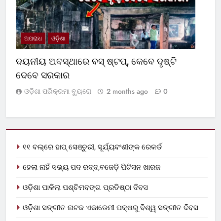
ଅପରାଧ
ଓଡ଼ିଶା
ଦୟନୀୟ ଅବସ୍ଥାରେ ବସ୍‌ ଷ୍ଟପ୍‌, କେବେ ଦୃଷ୍ଟି
ଦେବେ ସରକାର
ଓଡ଼ିଶା ପରିକ୍ରମା ବ୍ୟୁରୋ
2 months ago
0
୧୧ ବଲ୍‌ରେ ହାପ୍ ସେଞ୍ଚୁରୀ, ସୂର୍ଯ୍ୟବଂଶୀଙ୍କ ରେକର୍ଡ
ହେଲା ନାହିଁ ସଭ୍ୟ ପଦ ରଦ୍ଦ,ବଜେଡ଼ି ପିଟିସନ ଖାରଜ
ଓଡ଼ିଶା ପାଳିଲା ପଶ୍ଚିମବଙ୍ଗ ପ୍ରତିଷ୍ଠା ଦିବସ
ଓଡ଼ିଶା ସଙ୍ଗୀତ ନାଟକ ଏକାଡେମୀ ପକ୍ଷରୁ ବିଶ୍ୱ ସଙ୍ଗୀତ ଦିବସ