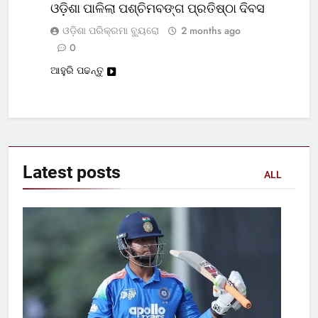
ଓଡ଼ିଶା ପାଳିଲା ପଶ୍ଚିମବଙ୍ଗ ପ୍ରତିଷ୍ଠା ଦିବସ
ଓଡ଼ିଶା ପରିକ୍ରମା ବ୍ୟୁରୋ
2 months ago
0
ଆହୁରି ପଢନ୍ତୁ
Latest
posts
ALL