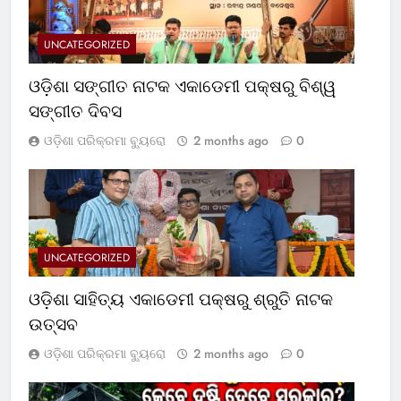
UNCATEGORIZED
ଓଡ଼ିଶା ସଙ୍ଗୀତ ନାଟକ ଏକାଡେମୀ ପକ୍ଷରୁ ବିଶ୍ୱ
ସଙ୍ଗୀତ ଦିବସ
ଓଡ଼ିଶା ପରିକ୍ରମା ବ୍ୟୁରୋ
2 months ago
0
UNCATEGORIZED
ଓଡ଼ିଶା ସାହିତ୍ୟ ଏକାଡେମୀ ପକ୍ଷରୁ ଶ୍ରୁତି ନାଟକ
ଉତ୍ସବ
ଓଡ଼ିଶା ପରିକ୍ରମା ବ୍ୟୁରୋ
2 months ago
0