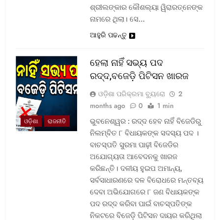
ଶ୍ରୀଲଙ୍କାର କୌଶଲ୍ୟା ୱିରାରତ୍ନେଙ୍କ
ନାମରେ ଥିଲା। ସେ…
ଆହୁରି ପଢନ୍ତୁ
ହେଲା ନାହିଁ ସଭ୍ୟ ପଦ
ରଦ୍ଦ,ବଜେଡ଼ି ପିଟିସନ ଖାରଜ
ଓଡ଼ିଶା ପରିକ୍ରମା ବ୍ୟୁରୋ
2
months ago
0
1 min
ଭୁବନେଶ୍ୱର : ରଦ୍ଦ ହେବ ନାହିଁ ବିଜେଡିରୁ
ଓଡ଼ିଶା
ରାଜନୀତି
ନିଲମ୍ବିତ ୮ ବିଧାୟକଙ୍କ ସଦସ୍ୟ ପଦ ।
ବାଚସ୍ପତି ସୁରମା ପାଢ଼ୀ ବିଜେଡିର
ଅଯୋଗ୍ୟତା ଆବେଦନକୁ ଖାରଜ
କରିଛନ୍ତି। ଦଳୀୟ ହୁଇପ ଅମାନ୍ୟ,
ସର୍ବସାଧାରଣରେ ଦଳ ବିରୋଧରେ ମନ୍ତବ୍ୟ
ଦେବା ଅଭିଯୋଗରେ ୮ ଜଣ ବିଧାୟକଙ୍କ
ପଦ ରଦ୍ଦ କରିବା ପାଇଁ ବାଚସ୍ପତିଙ୍କ
ନିକଟରେ ବିଜେଡ଼ି ପିଟିସନ ଦାୟର କରିଥିଲା