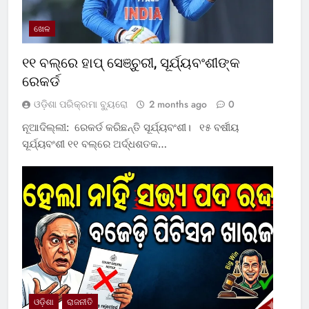
ଖେଳ
୧୧ ବଲ୍‌ରେ ହାପ୍ ସେଞ୍ଚୁରୀ, ସୂର୍ଯ୍ୟବଂଶୀଙ୍କ
ରେକର୍ଡ
ଓଡ଼ିଶା ପରିକ୍ରମା ବ୍ୟୁରୋ
2 months ago
0
ନୂଆଦିଲ୍ଲୀ: ରେକର୍ଡ କରିଛନ୍ତି ସୂର୍ଯ୍ୟବଂଶୀ। ୧୫ ବର୍ଷୀୟ
ସୂର୍ଯ୍ୟବଂଶୀ ୧୧ ବଲ୍‌ରେ ଅର୍ଦ୍ଧଶତକ…
ଓଡ଼ିଶା
ରାଜନୀତି