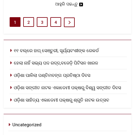
ଆହୁରି ପଢନ୍ତୁ
1
2
3
4
୧୧ ବଲ୍‌ରେ ହାପ୍ ସେଞ୍ଚୁରୀ, ସୂର୍ଯ୍ୟବଂଶୀଙ୍କ ରେକର୍ଡ
ହେଲା ନାହିଁ ସଭ୍ୟ ପଦ ରଦ୍ଦ,ବଜେଡ଼ି ପିଟିସନ ଖାରଜ
ଓଡ଼ିଶା ପାଳିଲା ପଶ୍ଚିମବଙ୍ଗ ପ୍ରତିଷ୍ଠା ଦିବସ
ଓଡ଼ିଶା ସଙ୍ଗୀତ ନାଟକ ଏକାଡେମୀ ପକ୍ଷରୁ ବିଶ୍ୱ ସଙ୍ଗୀତ ଦିବସ
ଓଡ଼ିଶା ସାହିତ୍ୟ ଏକାଡେମୀ ପକ୍ଷରୁ ଶ୍ରୁତି ନାଟକ ଉତ୍ସବ
Uncategorized