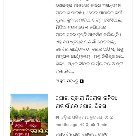
ଲୋକଙ୍କ ମଧ୍ୟରେ ତୀବ୍ର ଅସନ୍ତୋଷ
ପ୍ରକାଶ ପାଇଛି। ଏନେଇ ସାମାଜିକ କର୍ମୀ
ସୁନିଲ କୁମାର ମାଟିଆ ତାଙ୍କ ସୋସିଆଲ୍‌
ମିଡିଆ ହ୍ୟାଣ୍ଡେଲ ଜରିଆରେ
ପ୍ରଶାସନର ଦୃଷ୍ଟି ଆକର୍ଷଣ କରିଛନ୍ତି।
ଏହି ବସ ଷ୍ଟପଟି ନାଉଗାଁ ମେଡିକାଲ୍‌,
ତହସିଲ୍‌ କାର୍ଯ୍ୟାଳୟ, ବ୍ଲକ ଅଫିସ୍‌, ଶିଶୁ
ମଙ୍ଗଳ କାର୍ଯ୍ୟାଳୟ , ପଶୁ ଚିକିତ୍ସାଳୟ,
ଶିକ୍ଷା ଅଧିକାରୀଙ୍କ କାର୍ଯ୍ୟାଳୟ ଓ ଶ୍ରୀ
ଜଗନ୍ନାଥ…
ଆହୁରି ପଢନ୍ତୁ
ଯୋଗ ଦ୍ଵାରା ନିରୋଗ ରହିବା:
ନାଉଗାଁରେ ଯୋଗ ଦିବସ
ଓଡ଼ିଶା ପରିକ୍ରମା ବ୍ୟୁରୋ
2
months ago
0
1 min
ଓଡ଼ିଶା
ଶିକ୍ଷା
ଜଗତସିଂହପୁର: ସରକାରୀ ଉଚ୍ଚ
ସ୍ୱାସ୍ଥ୍ୟ