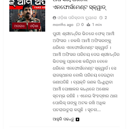
ଏନଫୋର୍ସମେଣ୍ଟ ସ୍କ୍ୱାଡ୍‌
ଓଡ଼ିଶା ପରିକ୍ରମା ବ୍ୟୁରୋ
2
months ago
0
1 min
ଅପରାଧ
ଓଡ଼ିଶା
ପୁରୀ: ଶ୍ରୀମନ୍ଦିର ଭିତରେ ଫେକ୍ ଆର୍ମୀ
ଅଫିସର । ନକଲି ଆର୍ମୀ ଅଫିସରଙ୍କୁ
ଧରିଲେ ଏନଫୋର୍ସମେଣ୍ଟ ସ୍କ୍ୱାର୍ଡ ।
ଆର୍ମୀ ଅଫିସର ପରିଚୟ ଦେଇ ଶ୍ରୀମନ୍ଦିର
ଭିତରକୁ ପ୍ରବେଶ କରିଥିବା ବେଳେ
ଧରିଲେ ଏନଫୋର୍ସମେଣ୍ଟ ସ୍କ୍ୱାର୍ଡ। ସେ
ରାଜସ୍ଥାନର ବୋଲି ପରିଚୟ ଦେଇଥିବା
ଜଣାପଡିଛି । ବ୍ୟକ୍ତି ଜଣକ ପିନ୍ଧିଥିବା
ଆର୍ମୀ ପୋଷାକର କାନ୍ଧରେ ଅଶୋକ
ସ୍ତମ୍ଭ ରହିଛି । ଏନେଇ ସିଂହଦ୍ଵାର ଥାନା
ପୋଲିସ୍ ତାଙ୍କୁ ଅଟକ ରଖି ଅଧିକ
ପଚରାଉଚୁରା କରୁଛି । ସୂଚନା…
ଆହୁରି ପଢନ୍ତୁ