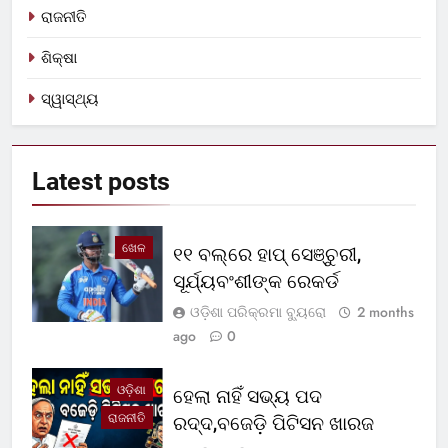
ରାଜନୀତି
ଶିକ୍ଷା
ସ୍ୱାସ୍ଥ୍ୟ
Latest
posts
ଖେଳ
୧୧ ବଲ୍‌ରେ ହାପ୍ ସେଞ୍ଚୁରୀ,
ସୂର୍ଯ୍ୟବଂଶୀଙ୍କ ରେକର୍ଡ
ଓଡ଼ିଶା ପରିକ୍ରମା ବ୍ୟୁରୋ
2 months
ago
0
ଓଡ଼ିଶା
ହେଲା ନାହିଁ ସଭ୍ୟ ପଦ
ରାଜନୀତି
ରଦ୍ଦ,ବଜେଡ଼ି ପିଟିସନ ଖାରଜ