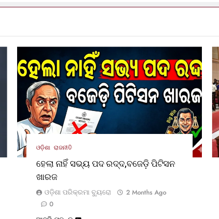
ଓଡ଼ିଶା
ରାଜନୀତି
ହେଲା ନାହିଁ ସଭ୍ୟ ପଦ ରଦ୍ଦ,ବଜେଡ଼ି ପିଟିସନ
ଖାରଜ
ଓଡ଼ିଶା ପରିକ୍ରମା ବ୍ୟୁରୋ
2 Months Ago
0