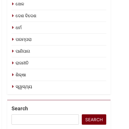
ଖେଳ
ଦେଶ ବିଦେଶ
ଧର୍ମ
ପରମ୍ପରା
ପାଣିପାଗ
ରାଜନୀତି
ଶିକ୍ଷା
ସ୍ୱାସ୍ଥ୍ୟ
Search
SEARCH