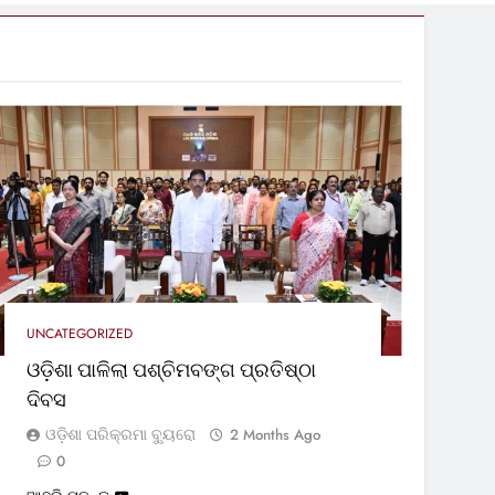
UNCATEGORIZED
ଓଡ଼ିଶା ପାଳିଲା ପଶ୍ଚିମବଙ୍ଗ ପ୍ରତିଷ୍ଠା
ଦିବସ
ଓଡ଼ିଶା ପରିକ୍ରମା ବ୍ୟୁରୋ
2 Months Ago
0