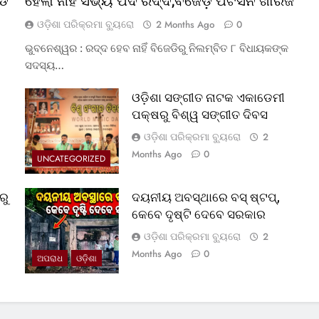
୍ଡ
ହେଲା ନାହିଁ ସଭ୍ୟ ପଦ ରଦ୍ଦ,ବଜେଡ଼ି ପିଟିସନ ଖାରଜ
ଓଡ଼ିଶା ପରିକ୍ରମା ବ୍ୟୁରୋ
2 Months Ago
0
ଭୁବନେଶ୍ୱର : ରଦ୍ଦ ହେବ ନାହିଁ ବିଜେଡିରୁ ନିଲମ୍ବିତ ୮ ବିଧାୟକଙ୍କ
ସଦସ୍ୟ…
ଓଡ଼ିଶା ସଙ୍ଗୀତ ନାଟକ ଏକାଡେମୀ
ପକ୍ଷରୁ ବିଶ୍ୱ ସଙ୍ଗୀତ ଦିବସ
ଓଡ଼ିଶା ପରିକ୍ରମା ବ୍ୟୁରୋ
2
Months Ago
0
UNCATEGORIZED
ରୁ
ଦୟନୀୟ ଅବସ୍ଥାରେ ବସ୍‌ ଷ୍ଟପ୍‌,
କେବେ ଦୃଷ୍ଟି ଦେବେ ସରକାର
ଓଡ଼ିଶା ପରିକ୍ରମା ବ୍ୟୁରୋ
2
Months Ago
0
ଅପରାଧ
ଓଡ଼ିଶା