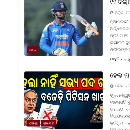
୧୧ ବଲ୍‌
ଓଡ଼ିଶା ପ
ନୂଆଦିଲ୍ଲୀ:
ଅର୍ଦ୍ଧଶତକ 
ପ୍ରଥମ ୧୧ ବ
ଲଗାତର ଦୁଇ 
ଶ୍ରୀଲଙ୍କା
ଖେଳ
ଆହୁରି ପଢନ୍
ହେଲା ନ
ଓଡ଼ିଶା ପ
ଭୁବନେଶ୍ୱର 
ବାଚସ୍ପତି 
ଅମାନ୍ୟ, ସ
ବିଧାୟକଙ୍କ
କରିଥିଲା । 
ଓଡ଼ିଶା
ରାଜନୀତି
ନିର୍ବାଚନରେ