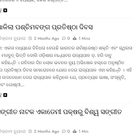
ତୁ
ପାଳିଲା ପଶ୍ଚିମବଙ୍ଗ ପ୍ରତିଷ୍ଠା ଦିବସ
ରିକ୍ରମା ବ୍ୟୁରୋ
2 Months Ago
0
1 Mins
: ଏକତା ମଧ୍ୟରେ ବିବିଧତା ହେଉଛି ଭାରତର ସର୍ବଶ୍ରେଷ୍ଠ ଶକ୍ତି ଏବଂ ସ୍ଥିରତା
ମଜବୁତ୍ ଭିତ୍ତି ବୋଲି ଓଡ଼ିଶାର ମାନ୍ୟବର ରାଜ୍ୟପାଳ ଡ଼. ହରି ବାବୁ
 କହିଛନ୍ତି । ରବିବାର ଦିନ ଲୋକ ଭବନର ନ୍ୟୁ ଅଭିଷେକ ହଲ୍‌ରେ ଅନୁଷ୍ଠିତ
ଗ ପ୍ରତିଷ୍ଠା ଦିବସ ସମାରୋହରେ ଯୋଗ ଦେଇ ରାଜ୍ୟପାଳ ଏହା କହିଛନ୍ତି । ଏହି
ଉଦବୋଧନ ଦେଇ ରାଜ୍ୟପାଳ କହିଥିଲେ ଯେ, ପ୍ରତ୍ୟେକ ଭାଷା, ସଂସ୍କୃତି,
ଏବଂ ଗୋଷ୍ଠୀ…
ତୁ
 ସଙ୍ଗୀତ ନାଟକ ଏକାଡେମୀ ପକ୍ଷରୁ ବିଶ୍ୱ ସଙ୍ଗୀତ
ରିକ୍ରମା ବ୍ୟୁରୋ
2 Months Ago
0
1 Min