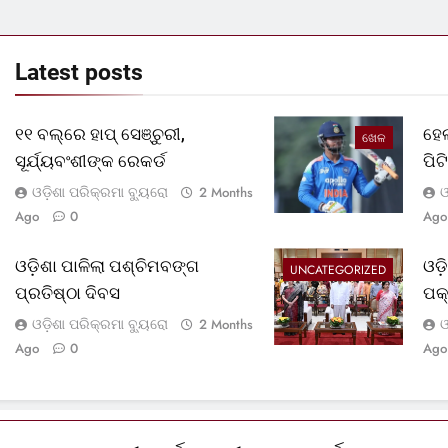
Latest
posts
୧୧ ବଲ୍‌ରେ ହାପ୍ ସେଞ୍ଚୁରୀ,
ହେଲ
ଖେଳ
ସୂର୍ଯ୍ୟବଂଶୀଙ୍କ ରେକର୍ଡ
ପି
ଓଡ଼ିଶା ପରିକ୍ରମା ବ୍ୟୁରୋ
ଓ
2 Months
Ago
0
Ago
ଓଡ଼ିଶା ପାଳିଲା ପଶ୍ଚିମବଙ୍ଗ
ଓଡ
UNCATEGORIZED
ପ୍ରତିଷ୍ଠା ଦିବସ
ପକ
ଓଡ଼ିଶା ପରିକ୍ରମା ବ୍ୟୁରୋ
ଓ
2 Months
Ago
0
Ago