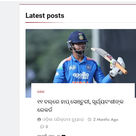
Latest
posts
ଖେଳ
୧୧ ବଲ୍‌ରେ ହାପ୍ ସେଞ୍ଚୁରୀ, ସୂର୍ଯ୍ୟବଂଶୀଙ୍କ
ରେକର୍ଡ
ଓଡ଼ିଶା ପରିକ୍ରମା ବ୍ୟୁରୋ
2 Months Ago
0