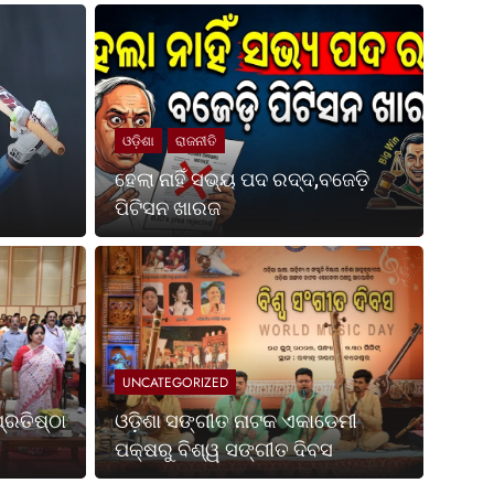
ଓଡ଼ିଶା
ରାଜନୀତି
ହେଲା ନାହିଁ ସଭ୍ୟ ପଦ ରଦ୍ଦ,ବଜେଡ଼ି
ପିଟିସନ ଖାରଜ
Ago
UNCATE
ପଶ୍ଚିମବଙ୍ଗ ପ୍ରତିଷ୍ଠା
ଓଡ଼
ପକ୍
UNCATEGORIZED
ା ହେଉଛି ଭାରତର ସର୍ବଶ୍ରେଷ୍ଠ ଶକ୍ତି ଏବଂ ସ୍ଥିରତା ଓ
ଭୁବନେଶ୍
୍ରତିଷ୍ଠା
ଓଡ଼ିଶା ସଙ୍ଗୀତ ନାଟକ ଏକାଡେମୀ
ଏକାଡେମ
ପକ୍ଷରୁ ବିଶ୍ୱ ସଙ୍ଗୀତ ଦିବସ