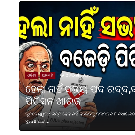
2 Months Ago
ଓଡ଼ିଶା
ରାଜନୀତି
ହେଲା ନାହିଁ ସଭ୍ୟ ପଦ ରଦ୍ଦ,
ପିଟିସନ ଖାରଜ
ତକ ପୂରଣ
ଭୁବନେଶ୍ୱର : ରଦ୍ଦ ହେବ ନାହିଁ ବିଜେଡିରୁ ନିଲମ୍ବିତ ୮ ବିଧାୟ
ସୁରମା ପାଢ଼ୀ…