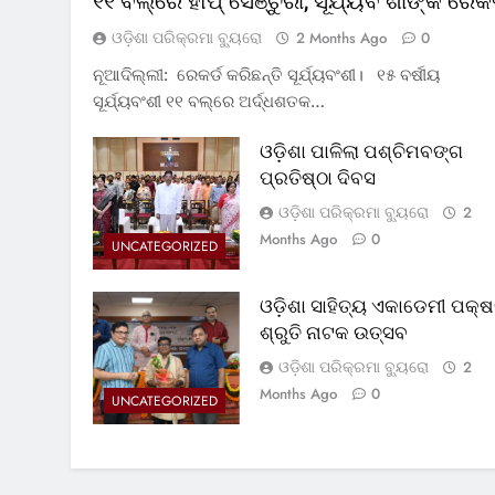
୧୧ ବଲ୍‌ରେ ହାପ୍ ସେଞ୍ଚୁରୀ, ସୂର୍ଯ୍ୟବଂଶୀଙ୍କ ରେକର
ଓଡ଼ିଶା ପରିକ୍ରମା ବ୍ୟୁରୋ
2 Months Ago
0
ନୂଆଦିଲ୍ଲୀ: ରେକର୍ଡ କରିଛନ୍ତି ସୂର୍ଯ୍ୟବଂଶୀ। ୧୫ ବର୍ଷୀୟ
ସୂର୍ଯ୍ୟବଂଶୀ ୧୧ ବଲ୍‌ରେ ଅର୍ଦ୍ଧଶତକ…
ଓଡ଼ିଶା ପାଳିଲା ପଶ୍ଚିମବଙ୍ଗ
ପ୍ରତିଷ୍ଠା ଦିବସ
ଓଡ଼ିଶା ପରିକ୍ରମା ବ୍ୟୁରୋ
2
Months Ago
0
UNCATEGORIZED
ଓଡ଼ିଶା ସାହିତ୍ୟ ଏକାଡେମୀ ପକ୍ଷ
ଶ୍ରୁତି ନାଟକ ଉତ୍ସବ
ଓଡ଼ିଶା ପରିକ୍ରମା ବ୍ୟୁରୋ
2
Months Ago
0
UNCATEGORIZED