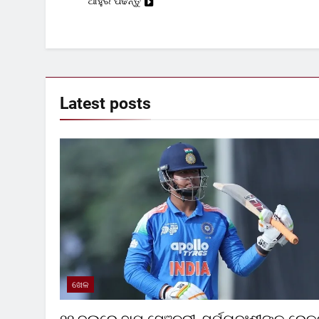
ଆହୁରି ପଢନ୍ତୁ
Latest
posts
ଖେଳ