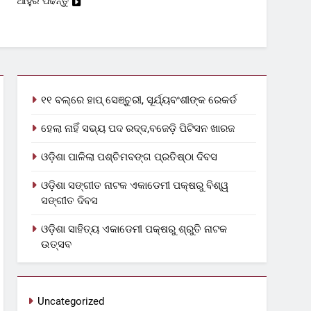
ଆହୁରି ପଢନ୍ତୁ
୧୧ ବଲ୍‌ରେ ହାପ୍ ସେଞ୍ଚୁରୀ, ସୂର୍ଯ୍ୟବଂଶୀଙ୍କ ରେକର୍ଡ
ହେଲା ନାହିଁ ସଭ୍ୟ ପଦ ରଦ୍ଦ,ବଜେଡ଼ି ପିଟିସନ ଖାରଜ
ଓଡ଼ିଶା ପାଳିଲା ପଶ୍ଚିମବଙ୍ଗ ପ୍ରତିଷ୍ଠା ଦିବସ
ଓଡ଼ିଶା ସଙ୍ଗୀତ ନାଟକ ଏକାଡେମୀ ପକ୍ଷରୁ ବିଶ୍ୱ
ସଙ୍ଗୀତ ଦିବସ
ଓଡ଼ିଶା ସାହିତ୍ୟ ଏକାଡେମୀ ପକ୍ଷରୁ ଶ୍ରୁତି ନାଟକ
ଉତ୍ସବ
Uncategorized