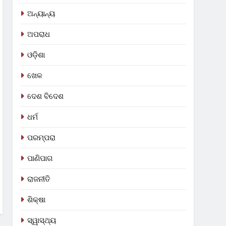
ଅନ୍ୟାନ୍ୟ
ଅପରାଧ
ଓଡ଼ିଶା
ଖେଳ
ଦେଶ ବିଦେଶ
ଧର୍ମ
ପରମ୍ପରା
ପାଣିପାଗ
ରାଜନୀତି
ଶିକ୍ଷା
ସ୍ୱାସ୍ଥ୍ୟ