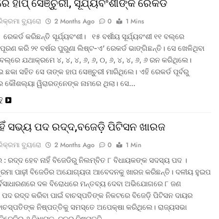
ରେ ହାପ୍ ସେଞ୍ଚୁରୀ, ସୂର୍ଯ୍ୟବଂଶୀଙ୍କ ରେକର୍ଡ
ରିକ୍ରମା ବ୍ୟୁରୋ
2 Months Ago
0
1 Mins
 ରେକର୍ଡ କରିଛନ୍ତି ସୂର୍ଯ୍ୟବଂଶୀ। ୧୫ ବର୍ଷୀୟ ସୂର୍ଯ୍ୟବଂଶୀ ୧୧ ବଲ୍‌ରେ
ପୂରଣ କରି ୨୧ ବର୍ଷର ପୁରୁଣା ଲିଷ୍ଟ-ଏ’ ରେକର୍ଡ ଭାଙ୍ଗିଛନ୍ତି। ସେ ଖେଳିଥିବା
ଲ୍‌ରେ ଯଥାକ୍ରମେ ୪, ୪, ୪, ୬, ୬, ୦, ୬, ୪, ୪, ୬, ୬ ରନ କରିଥିଲେ।
ଛକା ସହିତ ସେ ତାଙ୍କ ହାପ ସେଞ୍ଚୁରୀ ମାରିଥିଲେ। ଏହି ରେକର୍ଡ ପୂର୍ବରୁ
ର କୌଶଲ୍ୟା ୱିରାରତ୍ନେଙ୍କ ନାମରେ ଥିଲା। ସେ…
ତୁ
ାହିଁ ସଭ୍ୟ ପଦ ରଦ୍ଦ,ବଜେଡ଼ି ପିଟିସନ ଖାରଜ
ରିକ୍ରମା ବ୍ୟୁରୋ
2 Months Ago
0
1 Min
: ରଦ୍ଦ ହେବ ନାହିଁ ବିଜେଡିରୁ ନିଲମ୍ବିତ ୮ ବିଧାୟକଙ୍କ ସଦସ୍ୟ ପଦ ।
ସୁରମା ପାଢ଼ୀ ବିଜେଡିର ଅଯୋଗ୍ୟତା ଆବେଦନକୁ ଖାରଜ କରିଛନ୍ତି। ଦଳୀୟ ହୁଇପ
ର୍ବସାଧାରଣରେ ଦଳ ବିରୋଧରେ ମନ୍ତବ୍ୟ ଦେବା ଅଭିଯୋଗରେ ୮ ଜଣ
 ପଦ ରଦ୍ଦ କରିବା ପାଇଁ ବାଚସ୍ପତିଙ୍କ ନିକଟରେ ବିଜେଡ଼ି ପିଟିସନ ଦାୟର
ବାଚସ୍ପତିଙ୍କ ନିଷ୍ପତ୍ତିକୁ ସମସ୍ତେ ଅପେକ୍ଷା କରିଥିଲେ। ରାଜ୍ୟସଭା
 ବିଜେଡିର ୬ ବିଧାୟକ, ଦଳର ନିଷ୍ପତ୍ତି…