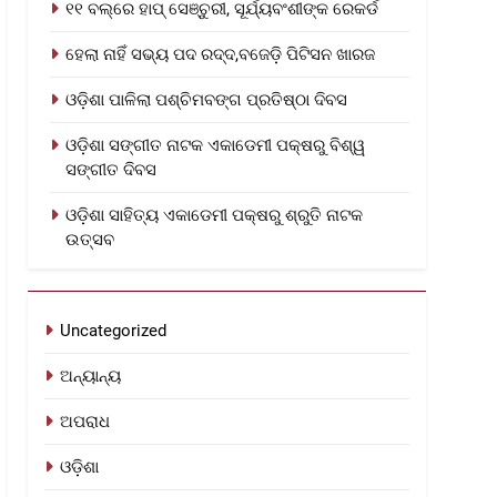
୧୧ ବଲ୍‌ରେ ହାପ୍ ସେଞ୍ଚୁରୀ, ସୂର୍ଯ୍ୟବଂଶୀଙ୍କ ରେକର୍ଡ
ହେଲା ନାହିଁ ସଭ୍ୟ ପଦ ରଦ୍ଦ,ବଜେଡ଼ି ପିଟିସନ ଖାରଜ
ଓଡ଼ିଶା ପାଳିଲା ପଶ୍ଚିମବଙ୍ଗ ପ୍ରତିଷ୍ଠା ଦିବସ
ଓଡ଼ିଶା ସଙ୍ଗୀତ ନାଟକ ଏକାଡେମୀ ପକ୍ଷରୁ ବିଶ୍ୱ
ସଙ୍ଗୀତ ଦିବସ
ଓଡ଼ିଶା ସାହିତ୍ୟ ଏକାଡେମୀ ପକ୍ଷରୁ ଶ୍ରୁତି ନାଟକ
ଉତ୍ସବ
Uncategorized
ଅନ୍ୟାନ୍ୟ
ଅପରାଧ
ଓଡ଼ିଶା