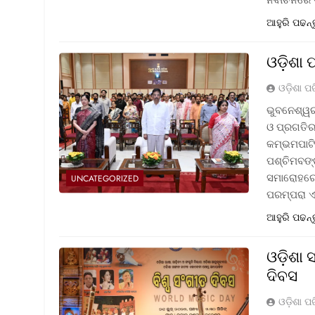
ଆହୁରି ପଢନ୍
ଓଡ଼ିଶା 
ଓଡ଼ିଶା ପ
ଭୁବନେଶ୍ୱର
ଓ ପ୍ରଗତିର 
କମ୍ଭମପାଟି
ପଶ୍ଚିମବଙ୍
ସମାରୋହରେ 
UNCATEGORIZED
ପରମ୍ପରା 
ଆହୁରି ପଢନ୍
ଓଡ଼ିଶା
ଦିବସ
ଓଡ଼ିଶା ପ