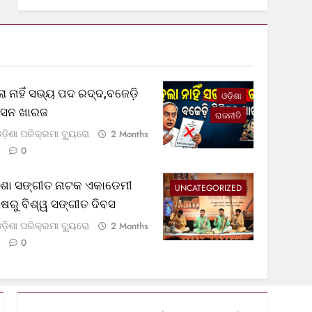
ା ନାହିଁ ସଭ୍ୟ ପଦ ରଦ୍ଦ,ବଜେଡ଼ି
ଓଡ଼ିଶା
ଟିସନ ଖାରଜ
ରାଜନୀତି
ଡ଼ିଶା ପରିକ୍ରମା ବ୍ୟୁରୋ
2 Months
0
଼ିଶା ସଙ୍ଗୀତ ନାଟକ ଏକାଡେମୀ
UNCATEGORIZED
୍ଷରୁ ବିଶ୍ୱ ସଙ୍ଗୀତ ଦିବସ
ଡ଼ିଶା ପରିକ୍ରମା ବ୍ୟୁରୋ
2 Months
0