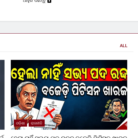
ଆହୁରି ପଢନ୍ତୁ
ALL
ଓଡ଼ିଶା
ରାଜନୀତି