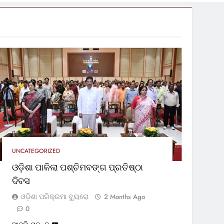
UNCATEGORIZED
ଓଡ଼ିଶା ପାଳିଲା ପଶ୍ଚିମବଙ୍ଗ ପ୍ରତିଷ୍ଠା
ଦିବସ
ଓଡ଼ିଶା ପରିକ୍ରମା ବ୍ୟୁରୋ
2 Months Ago
0