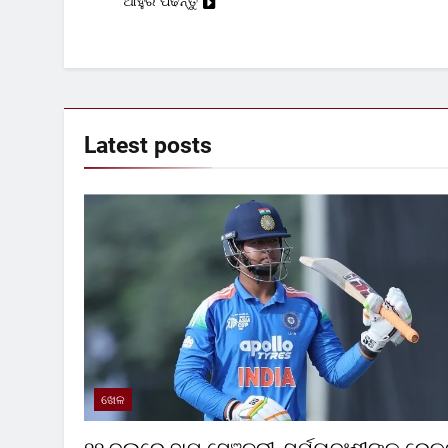
ଆହୁରି ପଢନ୍ତୁ
Latest
posts
ଖେଳ