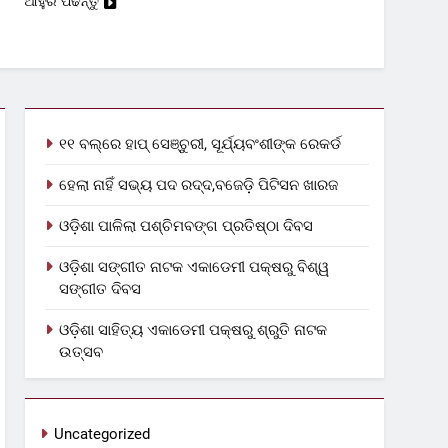
ଆହୁରି ପଢନ୍ତୁ
୧୧ ବଲ୍‌ରେ ହାପ୍ ସେଞ୍ଚୁରୀ, ସୂର୍ଯ୍ୟବଂଶୀଙ୍କ ରେକର୍ଡ
ହେଲା ନାହିଁ ସଭ୍ୟ ପଦ ରଦ୍ଦ,ବଜେଡ଼ି ପିଟିସନ ଖାରଜ
ଓଡ଼ିଶା ପାଳିଲା ପଶ୍ଚିମବଙ୍ଗ ପ୍ରତିଷ୍ଠା ଦିବସ
ଓଡ଼ିଶା ସଙ୍ଗୀତ ନାଟକ ଏକାଡେମୀ ପକ୍ଷରୁ ବିଶ୍ୱ
ସଙ୍ଗୀତ ଦିବସ
ଓଡ଼ିଶା ସାହିତ୍ୟ ଏକାଡେମୀ ପକ୍ଷରୁ ଶ୍ରୁତି ନାଟକ
ଉତ୍ସବ
Uncategorized