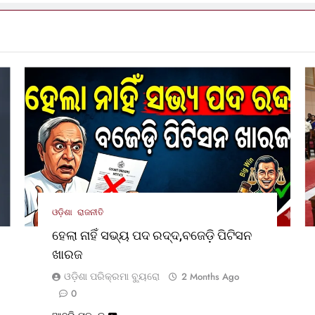
ଓଡ଼ିଶା
ରାଜନୀତି
ହେଲା ନାହିଁ ସଭ୍ୟ ପଦ ରଦ୍ଦ,ବଜେଡ଼ି ପିଟିସନ
ଖାରଜ
ଓଡ଼ିଶା ପରିକ୍ରମା ବ୍ୟୁରୋ
2 Months Ago
0