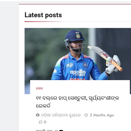
Latest
posts
ଖେଳ
୧୧ ବଲ୍‌ରେ ହାପ୍ ସେଞ୍ଚୁରୀ, ସୂର୍ଯ୍ୟବଂଶୀଙ୍କ
ରେକର୍ଡ
ଓଡ଼ିଶା ପରିକ୍ରମା ବ୍ୟୁରୋ
2 Months Ago
0