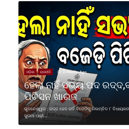
2 Months Ago
ଓଡ଼ିଶା
ରାଜନୀତି
ହେଲା ନାହିଁ ସଭ୍ୟ ପଦ ରଦ୍ଦ,
ପିଟିସନ ଖାରଜ
ତକ ପୂରଣ
ଭୁବନେଶ୍ୱର : ରଦ୍ଦ ହେବ ନାହିଁ ବିଜେଡିରୁ ନିଲମ୍ବିତ ୮ ବିଧାୟ
ସୁରମା ପାଢ଼ୀ…