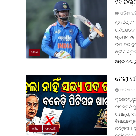
୧୧ ବଲ୍‌
ଓଡ଼ିଶା ପ
ନୂଆଦିଲ୍ଲୀ:
ଅର୍ଦ୍ଧଶତକ 
ପ୍ରଥମ ୧୧ ବ
ଲଗାତର ଦୁଇ 
ଶ୍ରୀଲଙ୍କା
ଖେଳ
ଆହୁରି ପଢନ୍
ହେଲା ନ
ଓଡ଼ିଶା ପ
ଭୁବନେଶ୍ୱର 
ବାଚସ୍ପତି 
ଅମାନ୍ୟ, ସ
ବିଧାୟକଙ୍କ
କରିଥିଲା । 
ଓଡ଼ିଶା
ରାଜନୀତି
ନିର୍ବାଚନରେ