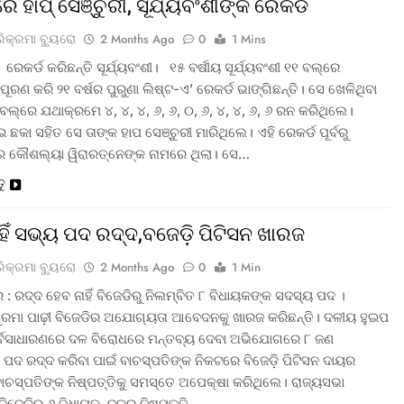
ରେ ହାପ୍ ସେଞ୍ଚୁରୀ, ସୂର୍ଯ୍ୟବଂଶୀଙ୍କ ରେକର୍ଡ
ରିକ୍ରମା ବ୍ୟୁରୋ
2 Months Ago
0
1 Mins
 ରେକର୍ଡ କରିଛନ୍ତି ସୂର୍ଯ୍ୟବଂଶୀ। ୧୫ ବର୍ଷୀୟ ସୂର୍ଯ୍ୟବଂଶୀ ୧୧ ବଲ୍‌ରେ
ପୂରଣ କରି ୨୧ ବର୍ଷର ପୁରୁଣା ଲିଷ୍ଟ-ଏ’ ରେକର୍ଡ ଭାଙ୍ଗିଛନ୍ତି। ସେ ଖେଳିଥିବା
ଲ୍‌ରେ ଯଥାକ୍ରମେ ୪, ୪, ୪, ୬, ୬, ୦, ୬, ୪, ୪, ୬, ୬ ରନ କରିଥିଲେ।
ଛକା ସହିତ ସେ ତାଙ୍କ ହାପ ସେଞ୍ଚୁରୀ ମାରିଥିଲେ। ଏହି ରେକର୍ଡ ପୂର୍ବରୁ
ର କୌଶଲ୍ୟା ୱିରାରତ୍ନେଙ୍କ ନାମରେ ଥିଲା। ସେ…
ତୁ
ାହିଁ ସଭ୍ୟ ପଦ ରଦ୍ଦ,ବଜେଡ଼ି ପିଟିସନ ଖାରଜ
ରିକ୍ରମା ବ୍ୟୁରୋ
2 Months Ago
0
1 Min
: ରଦ୍ଦ ହେବ ନାହିଁ ବିଜେଡିରୁ ନିଲମ୍ବିତ ୮ ବିଧାୟକଙ୍କ ସଦସ୍ୟ ପଦ ।
ସୁରମା ପାଢ଼ୀ ବିଜେଡିର ଅଯୋଗ୍ୟତା ଆବେଦନକୁ ଖାରଜ କରିଛନ୍ତି। ଦଳୀୟ ହୁଇପ
ର୍ବସାଧାରଣରେ ଦଳ ବିରୋଧରେ ମନ୍ତବ୍ୟ ଦେବା ଅଭିଯୋଗରେ ୮ ଜଣ
 ପଦ ରଦ୍ଦ କରିବା ପାଇଁ ବାଚସ୍ପତିଙ୍କ ନିକଟରେ ବିଜେଡ଼ି ପିଟିସନ ଦାୟର
ବାଚସ୍ପତିଙ୍କ ନିଷ୍ପତ୍ତିକୁ ସମସ୍ତେ ଅପେକ୍ଷା କରିଥିଲେ। ରାଜ୍ୟସଭା
 ବିଜେଡିର ୬ ବିଧାୟକ, ଦଳର ନିଷ୍ପତ୍ତି…