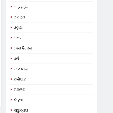
ଅନ୍ୟାନ୍ୟ
ଅପରାଧ
ଓଡ଼ିଶା
ଖେଳ
ଦେଶ ବିଦେଶ
ଧର୍ମ
ପରମ୍ପରା
ପାଣିପାଗ
ରାଜନୀତି
ଶିକ୍ଷା
ସ୍ୱାସ୍ଥ୍ୟ