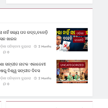
ା ନାହିଁ ସଭ୍ୟ ପଦ ରଦ୍ଦ,ବଜେଡ଼ି
ଓଡ଼ିଶା
ଟିସନ ଖାରଜ
ରାଜନୀତି
ଡ଼ିଶା ପରିକ୍ରମା ବ୍ୟୁରୋ
2 Months
0
଼ିଶା ସଙ୍ଗୀତ ନାଟକ ଏକାଡେମୀ
UNCATEGORIZED
୍ଷରୁ ବିଶ୍ୱ ସଙ୍ଗୀତ ଦିବସ
ଡ଼ିଶା ପରିକ୍ରମା ବ୍ୟୁରୋ
2 Months
0