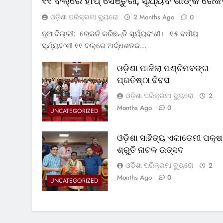
୧୧ ବଲ୍‌ରେ ହାପ୍ ସେଞ୍ଚୁରୀ, ସୂର୍ଯ୍ୟବଂଶୀଙ୍କ ରେକର
ଓଡ଼ିଶା ପରିକ୍ରମା ବ୍ୟୁରୋ
2 Months Ago
0
ନୂଆଦିଲ୍ଲୀ: ରେକର୍ଡ କରିଛନ୍ତି ସୂର୍ଯ୍ୟବଂଶୀ। ୧୫ ବର୍ଷୀୟ
ସୂର୍ଯ୍ୟବଂଶୀ ୧୧ ବଲ୍‌ରେ ଅର୍ଦ୍ଧଶତକ…
ଓଡ଼ିଶା ପାଳିଲା ପଶ୍ଚିମବଙ୍ଗ
ପ୍ରତିଷ୍ଠା ଦିବସ
ଓଡ଼ିଶା ପରିକ୍ରମା ବ୍ୟୁରୋ
2
Months Ago
0
UNCATEGORIZED
ଓଡ଼ିଶା ସାହିତ୍ୟ ଏକାଡେମୀ ପକ୍ଷ
ଶ୍ରୁତି ନାଟକ ଉତ୍ସବ
ଓଡ଼ିଶା ପରିକ୍ରମା ବ୍ୟୁରୋ
2
Months Ago
0
UNCATEGORIZED