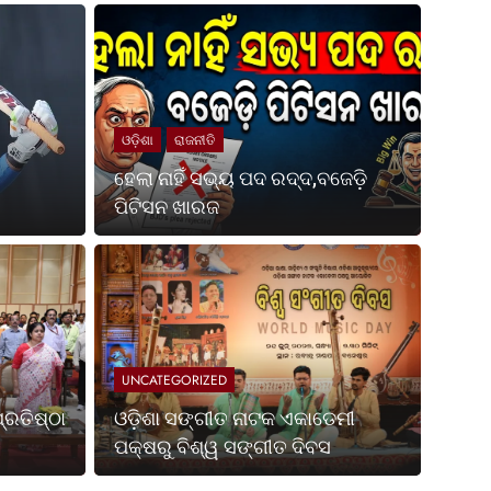
ଓଡ଼ିଶା
ରାଜନୀତି
ହେଲା ନାହିଁ ସଭ୍ୟ ପଦ ରଦ୍ଦ,ବଜେଡ଼ି
ପିଟିସନ ଖାରଜ
Ago
UNCATE
ପଶ୍ଚିମବଙ୍ଗ ପ୍ରତିଷ୍ଠା
ଓଡ଼
ପକ୍
UNCATEGORIZED
ା ହେଉଛି ଭାରତର ସର୍ବଶ୍ରେଷ୍ଠ ଶକ୍ତି ଏବଂ ସ୍ଥିରତା ଓ
ଭୁବନେଶ୍
୍ରତିଷ୍ଠା
ଓଡ଼ିଶା ସଙ୍ଗୀତ ନାଟକ ଏକାଡେମୀ
ଏକାଡେମ
ପକ୍ଷରୁ ବିଶ୍ୱ ସଙ୍ଗୀତ ଦିବସ