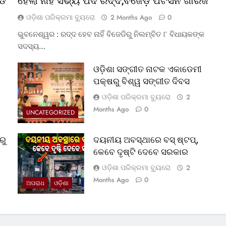
୍ଡ
ହେଲା ନାହିଁ ସଭ୍ୟ ପଦ ରଦ୍ଦ,ବଜେଡ଼ି ପିଟିସନ ଖାରଜ
ଓଡ଼ିଶା ପରିକ୍ରମା ବ୍ୟୁରୋ
2 Months Ago
0
ଭୁବନେଶ୍ୱର : ରଦ୍ଦ ହେବ ନାହିଁ ବିଜେଡିରୁ ନିଲମ୍ବିତ ୮ ବିଧାୟକଙ୍କ
ସଦସ୍ୟ…
ଓଡ଼ିଶା ସଙ୍ଗୀତ ନାଟକ ଏକାଡେମୀ
ପକ୍ଷରୁ ବିଶ୍ୱ ସଙ୍ଗୀତ ଦିବସ
ଓଡ଼ିଶା ପରିକ୍ରମା ବ୍ୟୁରୋ
2
Months Ago
0
UNCATEGORIZED
ରୁ
ଦୟନୀୟ ଅବସ୍ଥାରେ ବସ୍‌ ଷ୍ଟପ୍‌,
କେବେ ଦୃଷ୍ଟି ଦେବେ ସରକାର
ଓଡ଼ିଶା ପରିକ୍ରମା ବ୍ୟୁରୋ
2
Months Ago
0
ଅପରାଧ
ଓଡ଼ିଶା