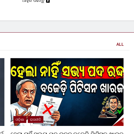
ଆହୁରି ପଢନ୍ତୁ
ALL
ଓଡ଼ିଶା
ରାଜନୀତି