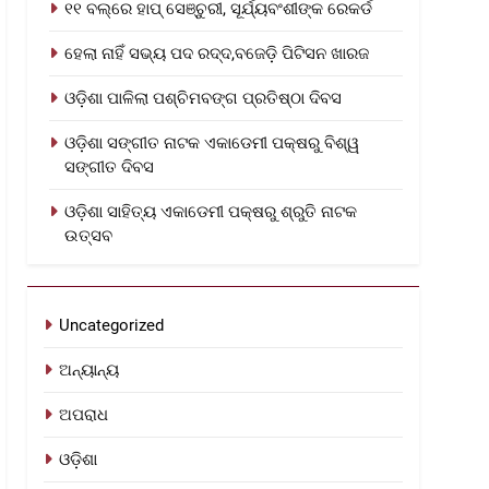
୧୧ ବଲ୍‌ରେ ହାପ୍ ସେଞ୍ଚୁରୀ, ସୂର୍ଯ୍ୟବଂଶୀଙ୍କ ରେକର୍ଡ
ହେଲା ନାହିଁ ସଭ୍ୟ ପଦ ରଦ୍ଦ,ବଜେଡ଼ି ପିଟିସନ ଖାରଜ
ଓଡ଼ିଶା ପାଳିଲା ପଶ୍ଚିମବଙ୍ଗ ପ୍ରତିଷ୍ଠା ଦିବସ
ଓଡ଼ିଶା ସଙ୍ଗୀତ ନାଟକ ଏକାଡେମୀ ପକ୍ଷରୁ ବିଶ୍ୱ
ସଙ୍ଗୀତ ଦିବସ
ଓଡ଼ିଶା ସାହିତ୍ୟ ଏକାଡେମୀ ପକ୍ଷରୁ ଶ୍ରୁତି ନାଟକ
ଉତ୍ସବ
Uncategorized
ଅନ୍ୟାନ୍ୟ
ଅପରାଧ
ଓଡ଼ିଶା