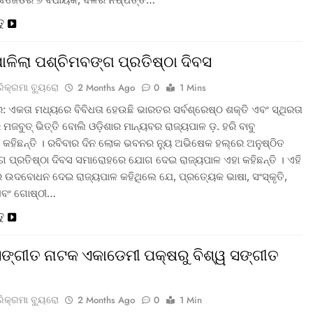
ତୁ
ପାଳିଲା ପଶ୍ଚିମବଙ୍ଗ ପ୍ରତିଷ୍ଠା ଦିବସ
ରିକ୍ରମା ବ୍ୟୁରୋ
2 Months Ago
0
1 Mins
: ଏକତା ମଧ୍ୟରେ ବିବିଧତା ହେଉଛି ଭାରତର ସର୍ବଶ୍ରେଷ୍ଠ ଶକ୍ତି ଏବଂ ସ୍ଥିରତା
ମଜବୁତ୍ ଭିତ୍ତି ବୋଲି ଓଡ଼ିଶାର ମାନ୍ୟବର ରାଜ୍ୟପାଳ ଡ଼. ହରି ବାବୁ
 କହିଛନ୍ତି । ରବିବାର ଦିନ ଲୋକ ଭବନର ନ୍ୟୁ ଅଭିଷେକ ହଲ୍‌ରେ ଅନୁଷ୍ଠିତ
ଗ ପ୍ରତିଷ୍ଠା ଦିବସ ସମାରୋହରେ ଯୋଗ ଦେଇ ରାଜ୍ୟପାଳ ଏହା କହିଛନ୍ତି । ଏହି
ଉଦବୋଧନ ଦେଇ ରାଜ୍ୟପାଳ କହିଥିଲେ ଯେ, ପ୍ରତ୍ୟେକ ଭାଷା, ସଂସ୍କୃତି,
ଏବଂ ଗୋଷ୍ଠୀ…
ତୁ
 ସଙ୍ଗୀତ ନାଟକ ଏକାଡେମୀ ପକ୍ଷରୁ ବିଶ୍ୱ ସଙ୍ଗୀତ
ରିକ୍ରମା ବ୍ୟୁରୋ
2 Months Ago
0
1 Min