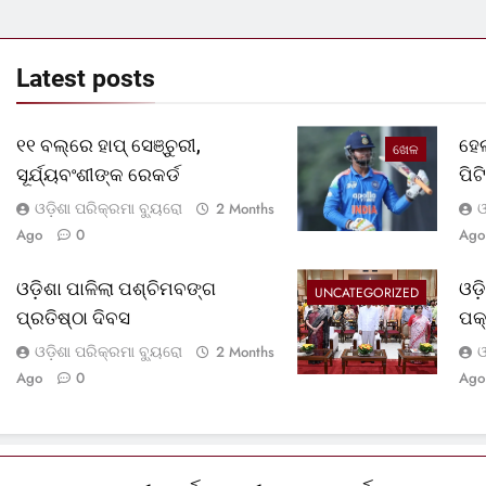
Latest
posts
୧୧ ବଲ୍‌ରେ ହାପ୍ ସେଞ୍ଚୁରୀ,
ହେଲ
ଖେଳ
ସୂର୍ଯ୍ୟବଂଶୀଙ୍କ ରେକର୍ଡ
ପି
ଓଡ଼ିଶା ପରିକ୍ରମା ବ୍ୟୁରୋ
ଓ
2 Months
Ago
0
Ago
ଓଡ଼ିଶା ପାଳିଲା ପଶ୍ଚିମବଙ୍ଗ
ଓଡ
UNCATEGORIZED
ପ୍ରତିଷ୍ଠା ଦିବସ
ପକ
ଓଡ଼ିଶା ପରିକ୍ରମା ବ୍ୟୁରୋ
ଓ
2 Months
Ago
0
Ago