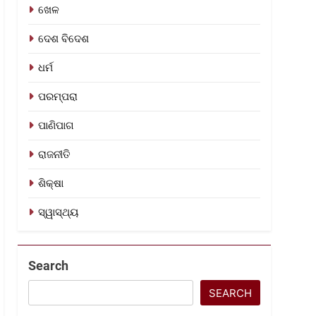
ଖେଳ
ଦେଶ ବିଦେଶ
ଧର୍ମ
ପରମ୍ପରା
ପାଣିପାଗ
ରାଜନୀତି
ଶିକ୍ଷା
ସ୍ୱାସ୍ଥ୍ୟ
Search
SEARCH