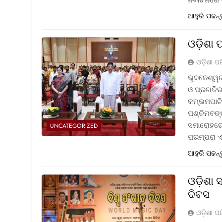
ଆହୁରି ପଢନ୍
ଓଡ଼ିଶା 
ଓଡ଼ିଶା ପ
ଭୁବନେଶ୍ୱର
ଓ ପ୍ରଗତିର 
କମ୍ଭମପାଟି
ପଶ୍ଚିମବଙ୍
ସମାରୋହରେ 
UNCATEGORIZED
ପରମ୍ପରା 
ଆହୁରି ପଢନ୍
ଓଡ଼ିଶା
ଦିବସ
ଓଡ଼ିଶା ପ