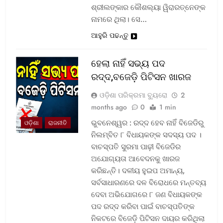
ଶ୍ରୀଲଙ୍କାର କୌଶଲ୍ୟା ୱିରାରତ୍ନେଙ୍କ
ନାମରେ ଥିଲା। ସେ…
ଆହୁରି ପଢନ୍ତୁ
ହେଲା ନାହିଁ ସଭ୍ୟ ପଦ
ରଦ୍ଦ,ବଜେଡ଼ି ପିଟିସନ ଖାରଜ
ଓଡ଼ିଶା ପରିକ୍ରମା ବ୍ୟୁରୋ
2
months ago
0
1 min
ଭୁବନେଶ୍ୱର : ରଦ୍ଦ ହେବ ନାହିଁ ବିଜେଡିରୁ
ଓଡ଼ିଶା
ରାଜନୀତି
ନିଲମ୍ବିତ ୮ ବିଧାୟକଙ୍କ ସଦସ୍ୟ ପଦ ।
ବାଚସ୍ପତି ସୁରମା ପାଢ଼ୀ ବିଜେଡିର
ଅଯୋଗ୍ୟତା ଆବେଦନକୁ ଖାରଜ
କରିଛନ୍ତି। ଦଳୀୟ ହୁଇପ ଅମାନ୍ୟ,
ସର୍ବସାଧାରଣରେ ଦଳ ବିରୋଧରେ ମନ୍ତବ୍ୟ
ଦେବା ଅଭିଯୋଗରେ ୮ ଜଣ ବିଧାୟକଙ୍କ
ପଦ ରଦ୍ଦ କରିବା ପାଇଁ ବାଚସ୍ପତିଙ୍କ
ନିକଟରେ ବିଜେଡ଼ି ପିଟିସନ ଦାୟର କରିଥିଲା