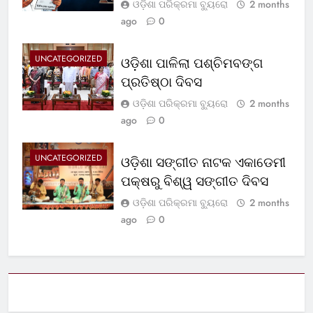
ଓଡ଼ିଶା ପରିକ୍ରମା ବ୍ୟୁରୋ
2 months
ago
0
UNCATEGORIZED
ଓଡ଼ିଶା ପାଳିଲା ପଶ୍ଚିମବଙ୍ଗ
ପ୍ରତିଷ୍ଠା ଦିବସ
ଓଡ଼ିଶା ପରିକ୍ରମା ବ୍ୟୁରୋ
2 months
ago
0
UNCATEGORIZED
ଓଡ଼ିଶା ସଙ୍ଗୀତ ନାଟକ ଏକାଡେମୀ
ପକ୍ଷରୁ ବିଶ୍ୱ ସଙ୍ଗୀତ ଦିବସ
ଓଡ଼ିଶା ପରିକ୍ରମା ବ୍ୟୁରୋ
2 months
ago
0