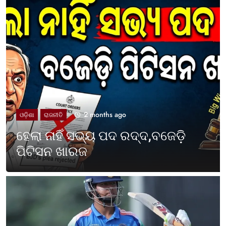
2 months ago
UNCATEGORIZED
ଓଡ଼ିଶା ପାଳିଲା ପଶ୍ଚିମବଙ୍ଗ
ପ୍ରତିଷ୍ଠା ଦିବସ