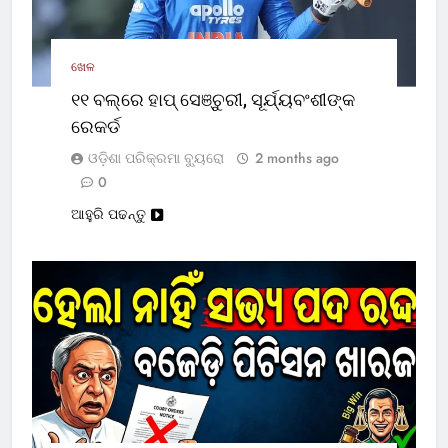
ଖେଳ
୧୧ ବଲ୍‌ରେ ହାପ୍ ସେଞ୍ଚୁରୀ, ସୂର୍ଯ୍ୟବଂଶୀଙ୍କ
ରେକର୍ଡ
ଓଡ଼ିଶା ପରିକ୍ରମା ବ୍ୟୁରୋ
2 months ago
0
ଆହୁରି ପଢନ୍ତୁ