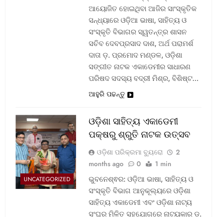
ଆୟୋଜିତ ହୋଇଥିବା ଆଜିର ସାଂସ୍କୃତିକ
ସନ୍ଧ୍ୟାରେ ଓଡ଼ିଆ ଭାଷା, ସାହିତ୍ୟ ଓ
ସଂସ୍କୃତି ବିଭାଗର ସ୍ୱତନ୍ତ୍ର ଶାସନ
ସଚିବ ଦେବପ୍ରସାଦ ଦାଶ, ଅର୍ଥ ପରାମର୍ଶ
ଦାତା ଡ଼. ପ୍ରମୋଦ ମଣ୍ଡଳ, ଓଡ଼ିଶା
ସଙ୍ଗୀତ ନାଟକ ଏକାଡେମୀର ସାଧାରଣ
ପରିଷଦ ସଦସ୍ୟ ବଦ୍ରୀ ମିଶ୍ର, ବିଶିଷ୍ଟ…
ଆହୁରି ପଢନ୍ତୁ
ଓଡ଼ିଶା ସାହିତ୍ୟ ଏକାଡେମୀ
ପକ୍ଷରୁ ଶ୍ରୁତି ନାଟକ ଉତ୍ସବ
ଓଡ଼ିଶା ପରିକ୍ରମା ବ୍ୟୁରୋ
2
months ago
0
1 min
ଭୁବନେଶ୍ଵର: ଓଡ଼ିଆ ଭାଷା, ସାହିତ୍ୟ ଓ
UNCATEGORIZED
ସଂସ୍କୃତି ବିଭାଗ ଆନୁକୂଲ୍ୟରେ ଓଡ଼ିଶା
ସାହିତ୍ୟ ଏକାଡେମୀ ଏବଂ ଓଡ଼ିଶା ନାଟ୍ୟ
ସଂଘର ମିଳିତ ସହଯୋଗରେ ନାଟ୍ୟକାର ଡ଼.