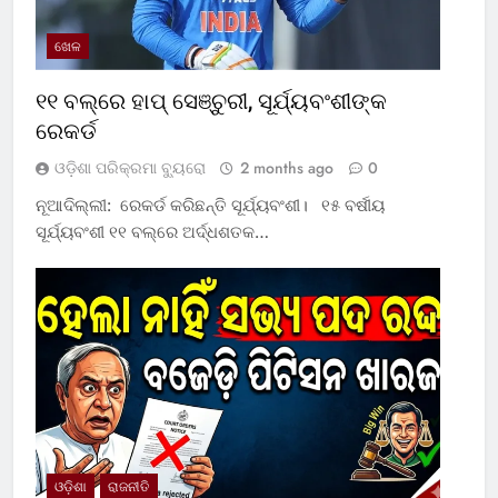
ଖେଳ
୧୧ ବଲ୍‌ରେ ହାପ୍ ସେଞ୍ଚୁରୀ, ସୂର୍ଯ୍ୟବଂଶୀଙ୍କ
ରେକର୍ଡ
ଓଡ଼ିଶା ପରିକ୍ରମା ବ୍ୟୁରୋ
2 months ago
0
ନୂଆଦିଲ୍ଲୀ: ରେକର୍ଡ କରିଛନ୍ତି ସୂର୍ଯ୍ୟବଂଶୀ। ୧୫ ବର୍ଷୀୟ
ସୂର୍ଯ୍ୟବଂଶୀ ୧୧ ବଲ୍‌ରେ ଅର୍ଦ୍ଧଶତକ…
ଓଡ଼ିଶା
ରାଜନୀତି