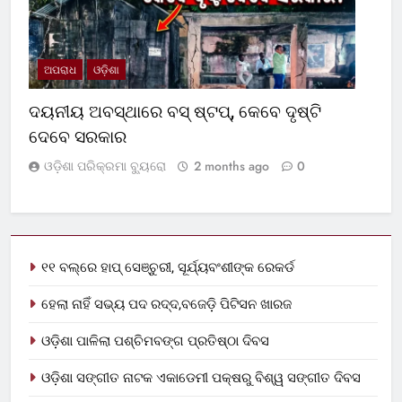
ଅପରାଧ
ଓଡ଼ିଶା
ଦୟନୀୟ ଅବସ୍ଥାରେ ବସ୍‌ ଷ୍ଟପ୍‌, କେବେ ଦୃଷ୍ଟି
ଦେବେ ସରକାର
ଓଡ଼ିଶା ପରିକ୍ରମା ବ୍ୟୁରୋ
2 months ago
0
୧୧ ବଲ୍‌ରେ ହାପ୍ ସେଞ୍ଚୁରୀ, ସୂର୍ଯ୍ୟବଂଶୀଙ୍କ ରେକର୍ଡ
ହେଲା ନାହିଁ ସଭ୍ୟ ପଦ ରଦ୍ଦ,ବଜେଡ଼ି ପିଟିସନ ଖାରଜ
ଓଡ଼ିଶା ପାଳିଲା ପଶ୍ଚିମବଙ୍ଗ ପ୍ରତିଷ୍ଠା ଦିବସ
ଓଡ଼ିଶା ସଙ୍ଗୀତ ନାଟକ ଏକାଡେମୀ ପକ୍ଷରୁ ବିଶ୍ୱ ସଙ୍ଗୀତ ଦିବସ