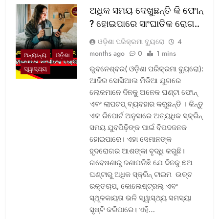
ଅଧିକ ସମୟ ଦେଖୁଛନ୍ତି କି ଫୋନ୍
? ହୋଇପାରେ ସାଂଘାତିକ ରୋଗ..
ଓଡ଼ିଶା ପରିକ୍ରମା ବ୍ୟୁରୋ
4
months ago
0
1 mins
ଅନ୍ୟାନ୍ୟ
ଓଡ଼ିଶା
ଭୁବନେଶ୍ବର( ଓଡ଼ିଶା ପରିକ୍ରମା ବ୍ୟୁରୋ):
ସ୍ୱାସ୍ଥ୍ୟ
ଆଜିର ସୋସିଆଲ ମିଡିଆ ଯୁଗରେ
ଲୋକମାନେ ଦିନକୁ ଅନେକ ଘଣ୍ଟା ଫୋନ୍
ଏବଂ ଲାପଟପ୍ ବ୍ୟବହାର କରୁଛନ୍ତି । କିନ୍ତୁ
ଏକ ରିପୋର୍ଟ ଅନୁସାରେ ଅତ୍ୟଧିକ ସ୍କ୍ରିନ୍
ସମୟ ଯୁବପିଢ଼ିଙ୍କ ପାଇଁ ବିପଦଜନକ
ହୋଇପାରେ। ଏହା ସେମାନଙ୍କ
ହୃଦରୋଗର ଆଶଙ୍କା ବୃଦ୍ଧି କରୁଛି।
ଗବେଷଣାରୁ ଜଣାପଡିଛି ଯେ ଦିନକୁ ଛଅ
ଘଣ୍ଟାରୁ ଅଧିକ ସ୍କ୍ରିନ୍ ଟାଇମ ଉଚ୍ଚ
ରକ୍ତଚାପ, କୋଲେଷ୍ଟ୍ରଲ୍ ଏବଂ
ସ୍ଥୂଳକାୟତା ଭଳି ସ୍ୱାସ୍ଥ୍ୟ ସମସ୍ୟା
ସୃଷ୍ଟି କରିପାରେ। ଏହି…