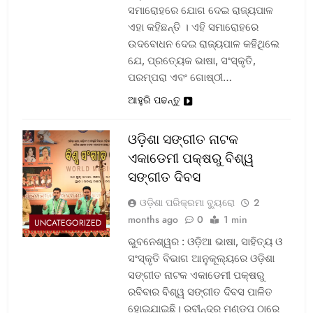
ସମାରୋହରେ ଯୋଗ ଦେଇ ରାଜ୍ୟପାଳ
ଏହା କହିଛନ୍ତି । ଏହି ସମାରୋହରେ
ଉଦବୋଧନ ଦେଇ ରାଜ୍ୟପାଳ କହିଥିଲେ
ଯେ, ପ୍ରତ୍ୟେକ ଭାଷା, ସଂସ୍କୃତି,
ପରମ୍ପରା ଏବଂ ଗୋଷ୍ଠୀ…
ଆହୁରି ପଢନ୍ତୁ
ଓଡ଼ିଶା ସଙ୍ଗୀତ ନାଟକ
ଏକାଡେମୀ ପକ୍ଷରୁ ବିଶ୍ୱ
ସଙ୍ଗୀତ ଦିବସ
ଓଡ଼ିଶା ପରିକ୍ରମା ବ୍ୟୁରୋ
2
months ago
0
1 min
UNCATEGORIZED
ଭୁବନେଶ୍ୱର : ଓଡ଼ିଆ ଭାଷା, ସାହିତ୍ୟ ଓ
ସଂସ୍କୃତି ବିଭାଗ ଆନୁକୂଲ୍ୟରେ ଓଡ଼ିଶା
ସଙ୍ଗୀତ ନାଟକ ଏକାଡେମୀ ପକ୍ଷରୁ
ରବିବାର ବିଶ୍ୱ ସଙ୍ଗୀତ ଦିବସ ପାଳିତ
ହୋଇଯାଇଛି। ରବୀନ୍ଦ୍ର ମଣ୍ଡପ ଠାରେ