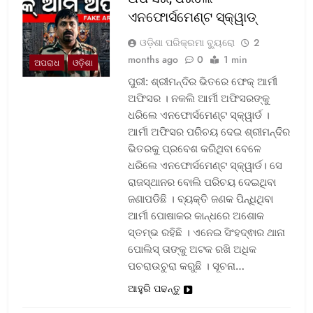
ଏନଫୋର୍ସମେଣ୍ଟ ସ୍କ୍ୱାଡ୍‌
ଓଡ଼ିଶା ପରିକ୍ରମା ବ୍ୟୁରୋ
2
months ago
0
1 min
ଅପରାଧ
ଓଡ଼ିଶା
ପୁରୀ: ଶ୍ରୀମନ୍ଦିର ଭିତରେ ଫେକ୍ ଆର୍ମୀ
ଅଫିସର । ନକଲି ଆର୍ମୀ ଅଫିସରଙ୍କୁ
ଧରିଲେ ଏନଫୋର୍ସମେଣ୍ଟ ସ୍କ୍ୱାର୍ଡ ।
ଆର୍ମୀ ଅଫିସର ପରିଚୟ ଦେଇ ଶ୍ରୀମନ୍ଦିର
ଭିତରକୁ ପ୍ରବେଶ କରିଥିବା ବେଳେ
ଧରିଲେ ଏନଫୋର୍ସମେଣ୍ଟ ସ୍କ୍ୱାର୍ଡ। ସେ
ରାଜସ୍ଥାନର ବୋଲି ପରିଚୟ ଦେଇଥିବା
ଜଣାପଡିଛି । ବ୍ୟକ୍ତି ଜଣକ ପିନ୍ଧିଥିବା
ଆର୍ମୀ ପୋଷାକର କାନ୍ଧରେ ଅଶୋକ
ସ୍ତମ୍ଭ ରହିଛି । ଏନେଇ ସିଂହଦ୍ଵାର ଥାନା
ପୋଲିସ୍ ତାଙ୍କୁ ଅଟକ ରଖି ଅଧିକ
ପଚରାଉଚୁରା କରୁଛି । ସୂଚନା…
ଆହୁରି ପଢନ୍ତୁ