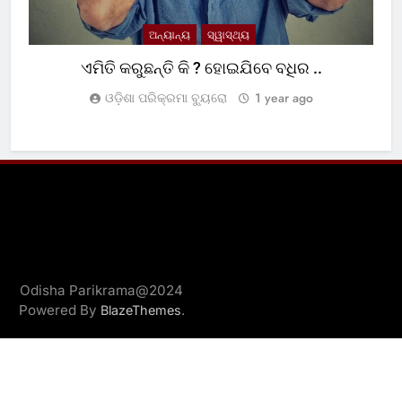
ଅନ୍ୟାନ୍ୟ
ସ୍ୱାସ୍ଥ୍ୟ
ଏମିତି କରୁଛନ୍ତି କି ? ହୋଇଯିବେ ବଧିର ..
ଓଡ଼ିଶା ପରିକ୍ରମା ବ୍ୟୁରୋ
1 year ago
Odisha Parikrama@2024
Powered By
.
BlazeThemes