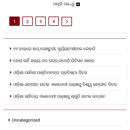
ଆହୁରି ପଢନ୍ତୁ
1
2
3
4
୧୧ ବଲ୍‌ରେ ହାପ୍ ସେଞ୍ଚୁରୀ, ସୂର୍ଯ୍ୟବଂଶୀଙ୍କ ରେକର୍ଡ
ହେଲା ନାହିଁ ସଭ୍ୟ ପଦ ରଦ୍ଦ,ବଜେଡ଼ି ପିଟିସନ ଖାରଜ
ଓଡ଼ିଶା ପାଳିଲା ପଶ୍ଚିମବଙ୍ଗ ପ୍ରତିଷ୍ଠା ଦିବସ
ଓଡ଼ିଶା ସଙ୍ଗୀତ ନାଟକ ଏକାଡେମୀ ପକ୍ଷରୁ ବିଶ୍ୱ ସଙ୍ଗୀତ ଦିବସ
ଓଡ଼ିଶା ସାହିତ୍ୟ ଏକାଡେମୀ ପକ୍ଷରୁ ଶ୍ରୁତି ନାଟକ ଉତ୍ସବ
Uncategorized