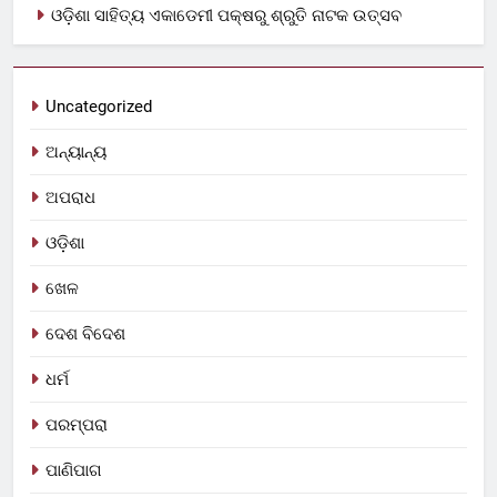
ଓଡ଼ିଶା ସାହିତ୍ୟ ଏକାଡେମୀ ପକ୍ଷରୁ ଶ୍ରୁତି ନାଟକ ଉତ୍ସବ
Uncategorized
ଅନ୍ୟାନ୍ୟ
ଅପରାଧ
ଓଡ଼ିଶା
ଖେଳ
ଦେଶ ବିଦେଶ
ଧର୍ମ
ପରମ୍ପରା
ପାଣିପାଗ