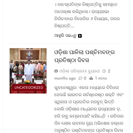
। ବାଚସ୍ପତିଙ୍କ ନିଷ୍ପତ୍ତିକୁ ସମସ୍ତେ
ଅପେକ୍ଷା କରିଥିଲେ। ରାଜ୍ୟସଭା
ନିର୍ବାଚନରେ ବିଜେଡିର ୬ ବିଧାୟକ, ଦଳର
ନିଷ୍ପତ୍ତି…
ଆହୁରି ପଢନ୍ତୁ
ଓଡ଼ିଶା ପାଳିଲା ପଶ୍ଚିମବଙ୍ଗ
ପ୍ରତିଷ୍ଠା ଦିବସ
ଓଡ଼ିଶା ପରିକ୍ରମା ବ୍ୟୁରୋ
2
months ago
0
1 mins
ଭୁବନେଶ୍ୱର: ଏକତା ମଧ୍ୟରେ ବିବିଧତା
UNCATEGORIZED
ହେଉଛି ଭାରତର ସର୍ବଶ୍ରେଷ୍ଠ ଶକ୍ତି ଏବଂ
ସ୍ଥିରତା ଓ ପ୍ରଗତିର ମଜବୁତ୍ ଭିତ୍ତି
ବୋଲି ଓଡ଼ିଶାର ମାନ୍ୟବର ରାଜ୍ୟପାଳ ଡ଼.
ହରି ବାବୁ କମ୍ଭମପାଟି କହିଛନ୍ତି । ରବିବାର
ଦିନ ଲୋକ ଭବନର ନ୍ୟୁ ଅଭିଷେକ ହଲ୍‌ରେ
ଅନୁଷ୍ଠିତ ପଶ୍ଚିମବଙ୍ଗ ପ୍ରତିଷ୍ଠା ଦିବସ