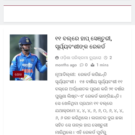
୧୧ ବଲ୍‌ରେ ହାପ୍ ସେଞ୍ଚୁରୀ,
ସୂର୍ଯ୍ୟବଂଶୀଙ୍କ ରେକର୍ଡ
ଓଡ଼ିଶା ପରିକ୍ରମା ବ୍ୟୁରୋ
2
months ago
0
1 mins
ନୂଆଦିଲ୍ଲୀ: ରେକର୍ଡ କରିଛନ୍ତି
ଖେଳ
ସୂର୍ଯ୍ୟବଂଶୀ। ୧୫ ବର୍ଷୀୟ ସୂର୍ଯ୍ୟବଂଶୀ ୧୧
ବଲ୍‌ରେ ଅର୍ଦ୍ଧଶତକ ପୂରଣ କରି ୨୧ ବର୍ଷର
ପୁରୁଣା ଲିଷ୍ଟ-ଏ’ ରେକର୍ଡ ଭାଙ୍ଗିଛନ୍ତି।
ସେ ଖେଳିଥିବା ପ୍ରଥମ ୧୧ ବଲ୍‌ରେ
ଯଥାକ୍ରମେ ୪, ୪, ୪, ୬, ୬, ୦, ୬, ୪, ୪,
୬, ୬ ରନ କରିଥିଲେ। ଲଗାତର ଦୁଇ ଛକା
ସହିତ ସେ ତାଙ୍କ ହାପ ସେଞ୍ଚୁରୀ
ମାରିଥିଲେ। ଏହି ରେକର୍ଡ ପୂର୍ବରୁ