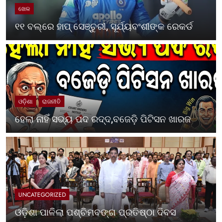
ଖେଳ
୧୧ ବଲ୍‌ରେ ହାପ୍ ସେଞ୍ଚୁରୀ, ସୂର୍ଯ୍ୟବଂଶୀଙ୍କ ରେକର୍ଡ
ଓଡ଼ିଶା
ରାଜନୀତି
ହେଲା ନାହିଁ ସଭ୍ୟ ପଦ ରଦ୍ଦ,ବଜେଡ଼ି ପିଟିସନ ଖାରଜ
UNCATEGORIZED
ଓଡ଼ିଶା ପାଳିଲା ପଶ୍ଚିମବଙ୍ଗ ପ୍ରତିଷ୍ଠା ଦିବସ