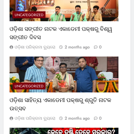
UNCATEGORIZED
ଓଡ଼ିଶା ସଙ୍ଗୀତ ନାଟକ ଏକାଡେମୀ ପକ୍ଷରୁ ବିଶ୍ୱ
ସଙ୍ଗୀତ ଦିବସ
ଓଡ଼ିଶା ପରିକ୍ରମା ବ୍ୟୁରୋ
2 months ago
0
UNCATEGORIZED
ଓଡ଼ିଶା ସାହିତ୍ୟ ଏକାଡେମୀ ପକ୍ଷରୁ ଶ୍ରୁତି ନାଟକ
ଉତ୍ସବ
ଓଡ଼ିଶା ପରିକ୍ରମା ବ୍ୟୁରୋ
2 months ago
0