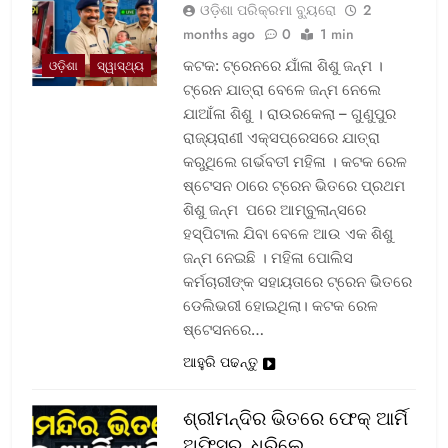
ଓଡ଼ିଶା ପରିକ୍ରମା ବ୍ୟୁରୋ
2
months ago
0
1 min
କଟକ: ଟ୍ରେନରେ ଯାଁଳା ଶିଶୁ ଜନ୍ମ ।
ଓଡ଼ିଶା
ସ୍ୱାସ୍ଥ୍ୟ
ଟ୍ରେନ ଯାତ୍ରା ବେଳେ ଜନ୍ମ ନେଲେ
ଯାଆଁଳା ଶିଶୁ । ରାଉରକେଲା – ଗୁଣୁପୁର
ରାଜ୍ୟରାଣୀ ଏକ୍ସପ୍ରେସରେ ଯାତ୍ରା
କରୁଥିଲେ ଗର୍ଭବତୀ ମହିଳା । କଟକ ରେଳ
ଷ୍ଟେସନ ଠାରେ ଟ୍ରେନ ଭିତରେ ପ୍ରଥମ
ଶିଶୁ ଜନ୍ମ ପରେ ଆମ୍ବୁଲାନ୍ସରେ
ହସ୍ପିଟାଲ ଯିବା ବେଳେ ଆଉ ଏକ ଶିଶୁ
ଜନ୍ମ ନେଇଛି । ମହିଳା ପୋଲିସ
କର୍ମଚାରୀଙ୍କ ସହାୟତାରେ ଟ୍ରେନ ଭିତରେ
ଡେଲିଭରୀ ହୋଇଥିଲା। କଟକ ରେଳ
ଷ୍ଟେସନରେ…
ଆହୁରି ପଢନ୍ତୁ
ଶ୍ରୀମନ୍ଦିର ଭିତରେ ଫେକ୍ ଆର୍ମି
ଅଫିସର, ଧରିଲେ