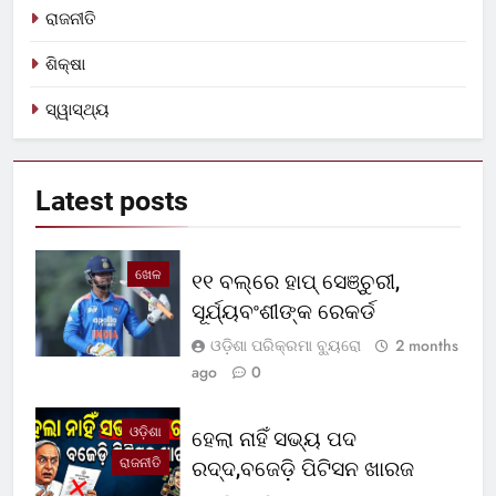
ରାଜନୀତି
ଶିକ୍ଷା
ସ୍ୱାସ୍ଥ୍ୟ
Latest
posts
ଖେଳ
୧୧ ବଲ୍‌ରେ ହାପ୍ ସେଞ୍ଚୁରୀ,
ସୂର୍ଯ୍ୟବଂଶୀଙ୍କ ରେକର୍ଡ
ଓଡ଼ିଶା ପରିକ୍ରମା ବ୍ୟୁରୋ
2 months
ago
0
ଓଡ଼ିଶା
ହେଲା ନାହିଁ ସଭ୍ୟ ପଦ
ରାଜନୀତି
ରଦ୍ଦ,ବଜେଡ଼ି ପିଟିସନ ଖାରଜ