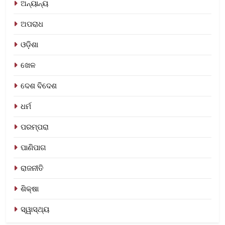
ଅନ୍ୟାନ୍ୟ
ଅପରାଧ
ଓଡ଼ିଶା
ଖେଳ
ଦେଶ ବିଦେଶ
ଧର୍ମ
ପରମ୍ପରା
ପାଣିପାଗ
ରାଜନୀତି
ଶିକ୍ଷା
ସ୍ୱାସ୍ଥ୍ୟ