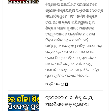
ବିଦ୍ୟାଳୟ ନାଉଗାଁହାଟ ପରିସରରେରେ
ପ୍ରଧାନ ଶିକ୍ଷୟିତ୍ରୀ ସନ୍ତୋଷୀ ସେଠୀଙ୍କ
ସଭାପତିତ୍ୱରେ ଏବଂ ଏନସିସି ଶିକ୍ଷକ
ତଥା ଇକୋ କ୍ଲବ ଦାୟିତ୍ୱରେ ଥିବା
ଶିକ୍ଷକ ମାନସ କୁମାର ବେହେରାଙ୍କ
ତତ୍ୱାବଧାନରେ ଅନ୍ତର୍ଜାତୀୟ ଯୋଗ
ଦିବସ ପାଳିତ ହୋଇଯାଇଛି। ଏହି
କାର୍ଯ୍ୟକ୍ରମରେମୁଖ୍ୟ ଅତିଥି ଭାବେ ବାବା
ସତ୍ୟାନନ୍ଦ ଦାସ ଯୋଗଦେଇ ଯୋଗ
ଦ୍ଵାରା ନିରୋଗ ରହିବା ଓ ସୁସ୍ଥ ଜୀବନ
ଯାପନ ପାଇଁ ଛାତ୍ରଛାତ୍ରୀମାନଙ୍କୁ
ପରାମର୍ଶ ଦେଇଥିଲେ। ସମ୍ମାନିତ ଅତିଥି
ରୂପେ ପୂର୍ବତନ ପ୍ରଧାନ ଶିକ୍ଷକ…
ଆହୁରି ପଢନ୍ତୁ
ଟ୍ରେନରେ ଯାଁଳା ଶିଶୁ ଜନ୍ମ,
ଆରପିଏଫଙ୍କୁ ପ୍ରସଂଶା