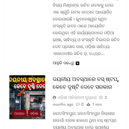
ବିଜୟ ମିଶ୍ରଙ୍କ ରଚିତ ନାଟକକୁ ନେଇ
ଏକ ଶ୍ରୁତି ନାଟକ ଉତ୍ସବ ଆୟୋଜିତ
ହୋଇଯାଇଛି। ଭୁବନେଶ୍ୱର ସ୍ଥିତ
ସଂସ୍କୃତି ଭବନ ଠାରେ ଆୟୋଜିତ
ହୋଇଥିବା ଏହି କାର୍ଯ୍ୟକ୍ରମରେ ଓଡ଼ିଆ
ଭାଷା, ସାହିତ୍ୟ ଓ ସଂସ୍କୃତି ବିଭାଗର ସଚିବ
ଦେବ ପ୍ରସାଦ ଦାଶ, ଓଡ଼ିଶା ସାହିତ୍ୟ
ଏକାଡେମୀର ସଚିବ ଡ଼. ଚନ୍ଦ୍ର…
ଆହୁରି ପଢନ୍ତୁ
ଦୟନୀୟ ଅବସ୍ଥାରେ ବସ୍‌ ଷ୍ଟପ୍‌,
କେବେ ଦୃଷ୍ଟି ଦେବେ ସରକାର
ଓଡ଼ିଶା ପରିକ୍ରମା ବ୍ୟୁରୋ
2
months ago
0
1 min
ଜଗତସିଂହପୁର: ଜଗତସିଂହପୁର ଜିଲ୍ଲାର
ଅପରାଧ
ଓଡ଼ିଶା
ନାଉଗାଁ ବ୍ଲକ ଛକରେ ଥିବା ବସ୍‌ ଷ୍ଟପ୍‌ର
ଦୟନୀୟ ଅବସ୍ଥାକୁ ନେଇ ସ୍ଥାନୀୟ