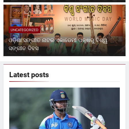
UNCATEGORIZED
ଓଡ଼ିଶା ସଙ୍ଗୀତ ନାଟକ ଏକାଡେମୀ ପକ୍ଷରୁ ବିଶ୍ୱ
ସଙ୍ଗୀତ ଦିବସ
Latest
posts