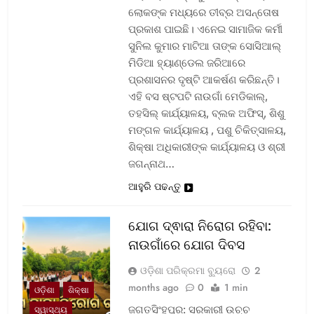
ଲୋକଙ୍କ ମଧ୍ୟରେ ତୀବ୍ର ଅସନ୍ତୋଷ
ପ୍ରକାଶ ପାଇଛି। ଏନେଇ ସାମାଜିକ କର୍ମୀ
ସୁନିଲ କୁମାର ମାଟିଆ ତାଙ୍କ ସୋସିଆଲ୍‌
ମିଡିଆ ହ୍ୟାଣ୍ଡେଲ ଜରିଆରେ
ପ୍ରଶାସନର ଦୃଷ୍ଟି ଆକର୍ଷଣ କରିଛନ୍ତି।
ଏହି ବସ ଷ୍ଟପଟି ନାଉଗାଁ ମେଡିକାଲ୍‌,
ତହସିଲ୍‌ କାର୍ଯ୍ୟାଳୟ, ବ୍ଲକ ଅଫିସ୍‌, ଶିଶୁ
ମଙ୍ଗଳ କାର୍ଯ୍ୟାଳୟ , ପଶୁ ଚିକିତ୍ସାଳୟ,
ଶିକ୍ଷା ଅଧିକାରୀଙ୍କ କାର୍ଯ୍ୟାଳୟ ଓ ଶ୍ରୀ
ଜଗନ୍ନାଥ…
ଆହୁରି ପଢନ୍ତୁ
ଯୋଗ ଦ୍ଵାରା ନିରୋଗ ରହିବା:
ନାଉଗାଁରେ ଯୋଗ ଦିବସ
ଓଡ଼ିଶା ପରିକ୍ରମା ବ୍ୟୁରୋ
2
months ago
0
1 min
ଓଡ଼ିଶା
ଶିକ୍ଷା
ଜଗତସିଂହପୁର: ସରକାରୀ ଉଚ୍ଚ
ସ୍ୱାସ୍ଥ୍ୟ