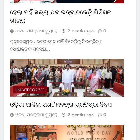
ହେଲା ନାହିଁ ସଭ୍ୟ ପଦ ରଦ୍ଦ,ବଜେଡ଼ି ପିଟିସନ
ଖାରଜ
ଓଡ଼ିଶା ପରିକ୍ରମା ବ୍ୟୁରୋ
2 months ago
0
ଭୁବନେଶ୍ୱର : ରଦ୍ଦ ହେବ ନାହିଁ ବିଜେଡିରୁ ନିଲମ୍ବିତ ୮
ବିଧାୟକଙ୍କ ସଦସ୍ୟ…
UNCATEGORIZED
ଓଡ଼ିଶା ପାଳିଲା ପଶ୍ଚିମବଙ୍ଗ ପ୍ରତିଷ୍ଠା ଦିବସ
ଓଡ଼ିଶା ପରିକ୍ରମା ବ୍ୟୁରୋ
2 months ago
0