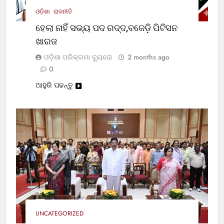
ଓଡ଼ିଶା
ରାଜନୀତି
ହେଲା ନାହିଁ ସଭ୍ୟ ପଦ ରଦ୍ଦ,ବଜେଡ଼ି ପିଟିସନ
ଖାରଜ
ଓଡ଼ିଶା ପରିକ୍ରମା ବ୍ୟୁରୋ
2 months ago
0
ଆହୁରି ପଢନ୍ତୁ
UNCATEGORIZED