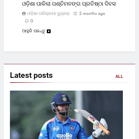
ଓଡ଼ିଶା ପାଳିଲା ପଶ୍ଚିମବଙ୍ଗ ପ୍ରତିଷ୍ଠା ଦିବସ
ଓଡ଼ିଶା ପରିକ୍ରମା ବ୍ୟୁରୋ
2 months ago
0
ଆହୁରି ପଢନ୍ତୁ
Latest
posts
ALL