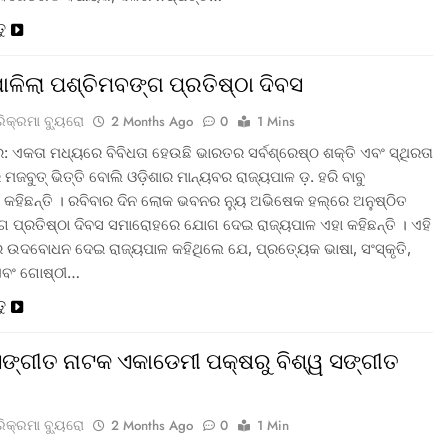
ତୁ
ପାଳିଲା ପଶ୍ଚିମବଙ୍ଗ ପ୍ରତିଷ୍ଠା ଦିବସ
ରିକ୍ରମା ବ୍ୟୁରୋ
2 Months Ago
0
1 Mins
: ଏକତା ମଧ୍ୟରେ ବିବିଧତା ହେଉଛି ଭାରତର ସର୍ବଶ୍ରେଷ୍ଠ ଶକ୍ତି ଏବଂ ସ୍ଥିରତା
ମଜବୁତ୍ ଭିତ୍ତି ବୋଲି ଓଡ଼ିଶାର ମାନ୍ୟବର ରାଜ୍ୟପାଳ ଡ଼. ହରି ବାବୁ
 କହିଛନ୍ତି । ରବିବାର ଦିନ ଲୋକ ଭବନର ନ୍ୟୁ ଅଭିଷେକ ହଲ୍‌ରେ ଅନୁଷ୍ଠିତ
ଗ ପ୍ରତିଷ୍ଠା ଦିବସ ସମାରୋହରେ ଯୋଗ ଦେଇ ରାଜ୍ୟପାଳ ଏହା କହିଛନ୍ତି । ଏହି
ଉଦବୋଧନ ଦେଇ ରାଜ୍ୟପାଳ କହିଥିଲେ ଯେ, ପ୍ରତ୍ୟେକ ଭାଷା, ସଂସ୍କୃତି,
ଏବଂ ଗୋଷ୍ଠୀ…
ତୁ
 ସଙ୍ଗୀତ ନାଟକ ଏକାଡେମୀ ପକ୍ଷରୁ ବିଶ୍ୱ ସଙ୍ଗୀତ
ରିକ୍ରମା ବ୍ୟୁରୋ
2 Months Ago
0
1 Min