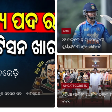
ଖେଳ
୧୧ ବଲ୍‌ରେ ହାପ୍ ସେଞ୍ଚୁରୀ,
ସୂର୍ଯ୍ୟବଂଶୀଙ୍କ ରେକର୍ଡ
2 Months Ago
UNCATEGORIZED
ଓଡ଼ିଶା ପାଳିଲା ପଶ୍ଚିମବଙ୍ଗ ପ
ଦିବସ
UNCATEGORIZED
ଭୁବନେଶ୍ୱର: ଏକତା ମଧ୍ୟରେ ବିବିଧତା ହେଉଛି ଭାରତର ସର୍ବଶ୍ରେଷ୍ଠ
ଓଡ଼ିଶା ପାଳିଲା ପଶ୍ଚିମବଙ୍ଗ ପ
ପ୍ରଗତିର ମଜବୁତ୍ ଭିତ୍ତି ବୋଲି…
ଦିବସ