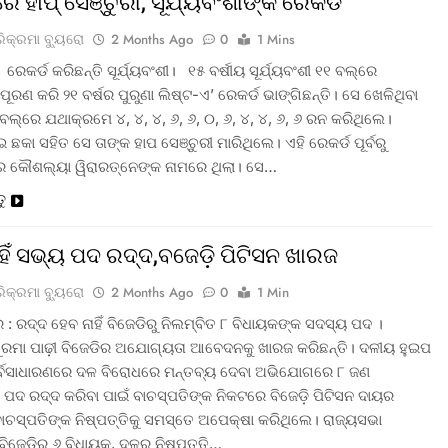
ରେ ହାପ୍ ସେଞ୍ଚୁରୀ, ସୂର୍ଯ୍ୟବଂଶୀଙ୍କ ରେକର୍ଡ
ରିକ୍ରମା ବ୍ୟୁରୋ
2 Months Ago
0
1 Mins
 ରେକର୍ଡ କରିଛନ୍ତି ସୂର୍ଯ୍ୟବଂଶୀ। ୧୫ ବର୍ଷୀୟ ସୂର୍ଯ୍ୟବଂଶୀ ୧୧ ବଲ୍‌ରେ
ପୂରଣ କରି ୨୧ ବର୍ଷର ପୁରୁଣା ଲିଷ୍ଟ-ଏ’ ରେକର୍ଡ ଭାଙ୍ଗିଛନ୍ତି। ସେ ଖେଳିଥିବା
ଲ୍‌ରେ ଯଥାକ୍ରମେ ୪, ୪, ୪, ୬, ୬, ୦, ୬, ୪, ୪, ୬, ୬ ରନ କରିଥିଲେ।
ଛକା ସହିତ ସେ ତାଙ୍କ ହାପ ସେଞ୍ଚୁରୀ ମାରିଥିଲେ। ଏହି ରେକର୍ଡ ପୂର୍ବରୁ
ର କୌଶଲ୍ୟା ୱିରାରତ୍ନେଙ୍କ ନାମରେ ଥିଲା। ସେ…
ତୁ
ାହିଁ ସଭ୍ୟ ପଦ ରଦ୍ଦ,ବଜେଡ଼ି ପିଟିସନ ଖାରଜ
ରିକ୍ରମା ବ୍ୟୁରୋ
2 Months Ago
0
1 Min
: ରଦ୍ଦ ହେବ ନାହିଁ ବିଜେଡିରୁ ନିଲମ୍ବିତ ୮ ବିଧାୟକଙ୍କ ସଦସ୍ୟ ପଦ ।
ସୁରମା ପାଢ଼ୀ ବିଜେଡିର ଅଯୋଗ୍ୟତା ଆବେଦନକୁ ଖାରଜ କରିଛନ୍ତି। ଦଳୀୟ ହୁଇପ
ର୍ବସାଧାରଣରେ ଦଳ ବିରୋଧରେ ମନ୍ତବ୍ୟ ଦେବା ଅଭିଯୋଗରେ ୮ ଜଣ
 ପଦ ରଦ୍ଦ କରିବା ପାଇଁ ବାଚସ୍ପତିଙ୍କ ନିକଟରେ ବିଜେଡ଼ି ପିଟିସନ ଦାୟର
ବାଚସ୍ପତିଙ୍କ ନିଷ୍ପତ୍ତିକୁ ସମସ୍ତେ ଅପେକ୍ଷା କରିଥିଲେ। ରାଜ୍ୟସଭା
 ବିଜେଡିର ୬ ବିଧାୟକ, ଦଳର ନିଷ୍ପତ୍ତି…