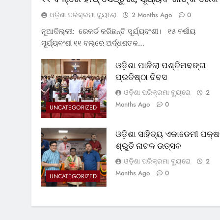
ଓଡ଼ିଶା ପରିକ୍ରମା ବ୍ୟୁରୋ
2 Months Ago
0
ନୂଆଦିଲ୍ଲୀ: ରେକର୍ଡ କରିଛନ୍ତି ସୂର୍ଯ୍ୟବଂଶୀ। ୧୫ ବର୍ଷୀୟ
ସୂର୍ଯ୍ୟବଂଶୀ ୧୧ ବଲ୍‌ରେ ଅର୍ଦ୍ଧଶତକ…
ଓଡ଼ିଶା ପାଳିଲା ପଶ୍ଚିମବଙ୍ଗ
ପ୍ରତିଷ୍ଠା ଦିବସ
ଓଡ଼ିଶା ପରିକ୍ରମା ବ୍ୟୁରୋ
2
Months Ago
0
UNCATEGORIZED
ଓଡ଼ିଶା ସାହିତ୍ୟ ଏକାଡେମୀ ପକ୍ଷ
ଶ୍ରୁତି ନାଟକ ଉତ୍ସବ
ଓଡ଼ିଶା ପରିକ୍ରମା ବ୍ୟୁରୋ
2
Months Ago
0
UNCATEGORIZED