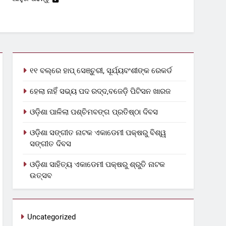
୧୧ ବଲ୍‌ରେ ହାପ୍ ସେଞ୍ଚୁରୀ, ସୂର୍ଯ୍ୟବଂଶୀଙ୍କ ରେକର୍ଡ
ହେଲା ନାହିଁ ସଭ୍ୟ ପଦ ରଦ୍ଦ,ବଜେଡ଼ି ପିଟିସନ ଖାରଜ
ଓଡ଼ିଶା ପାଳିଲା ପଶ୍ଚିମବଙ୍ଗ ପ୍ରତିଷ୍ଠା ଦିବସ
ଓଡ଼ିଶା ସଙ୍ଗୀତ ନାଟକ ଏକାଡେମୀ ପକ୍ଷରୁ ବିଶ୍ୱ
ସଙ୍ଗୀତ ଦିବସ
ଓଡ଼ିଶା ସାହିତ୍ୟ ଏକାଡେମୀ ପକ୍ଷରୁ ଶ୍ରୁତି ନାଟକ
ଉତ୍ସବ
Uncategorized