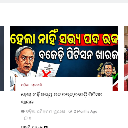
ଓଡ଼ିଶା
ରାଜନୀତି
ହେଲା ନାହିଁ ସଭ୍ୟ ପଦ ରଦ୍ଦ,ବଜେଡ଼ି ପିଟିସନ
ଖାରଜ
ଓଡ଼ିଶା ପରିକ୍ରମା ବ୍ୟୁରୋ
2 Months Ago
0
ଆହୁରି ପଢନ୍ତୁ