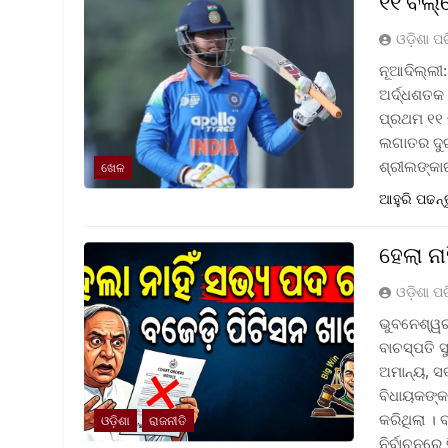
୧୧ ବଲ୍‌
ଓଡ଼ିଶା ପ
ନୂଆଦିଲ୍ଲୀ:
ଅର୍ଦ୍ଧଶତକ 
ପ୍ରଥମ ୧୧ ବ
ଲଗାତର ଦୁଇ 
ଶ୍ରୀଲଙ୍କା
ଖେଳ
ଆହୁରି ପଢନ୍
ହେଲା ନ
ଓଡ଼ିଶା ପ
ଭୁବନେଶ୍ୱର 
ବାଚସ୍ପତି 
ଅମାନ୍ୟ, ସ
ବିଧାୟକଙ୍କ
କରିଥିଲା । 
ଓଡ଼ିଶା
ରାଜନୀତି
ନିର୍ବାଚନରେ