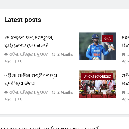
Latest
posts
୧୧ ବଲ୍‌ରେ ହାପ୍ ସେଞ୍ଚୁରୀ,
ହେଲ
ଖେଳ
ସୂର୍ଯ୍ୟବଂଶୀଙ୍କ ରେକର୍ଡ
ପି
ଓଡ଼ିଶା ପରିକ୍ରମା ବ୍ୟୁରୋ
ଓ
2 Months
Ago
0
Ago
ଓଡ଼ିଶା ପାଳିଲା ପଶ୍ଚିମବଙ୍ଗ
ଓଡ
UNCATEGORIZED
ପ୍ରତିଷ୍ଠା ଦିବସ
ପକ
ଓଡ଼ିଶା ପରିକ୍ରମା ବ୍ୟୁରୋ
ଓ
2 Months
Ago
0
Ago