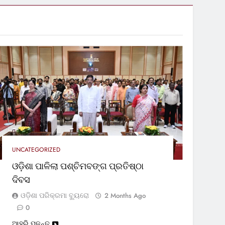
UNCATEGORIZED
ଓଡ଼ିଶା ପାଳିଲା ପଶ୍ଚିମବଙ୍ଗ ପ୍ରତିଷ୍ଠା
ଦିବସ
ଓଡ଼ିଶା ପରିକ୍ରମା ବ୍ୟୁରୋ
2 Months Ago
0
ଆହୁରି ପଢନ୍ତୁ