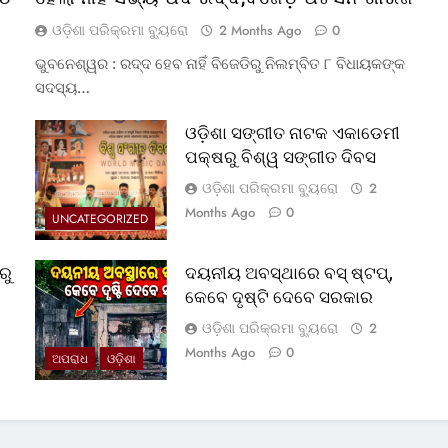
ଓଡ଼ିଶା ପରିକ୍ରମା ବ୍ୟୁରୋ
2 Months Ago
0
ଭୁବନେଶ୍ୱର : ରଦ୍ଦ ହେବ ନାହିଁ ବିଜେଡିରୁ ନିଲମ୍ବିତ ୮ ବିଧାୟକଙ୍କ
ସଦସ୍ୟ…
ଓଡ଼ିଶା ସଙ୍ଗୀତ ନାଟକ ଏକାଡେମୀ
ପକ୍ଷରୁ ବିଶ୍ୱ ସଙ୍ଗୀତ ଦିବସ
ଓଡ଼ିଶା ପରିକ୍ରମା ବ୍ୟୁରୋ
2
Months Ago
0
UNCATEGORIZED
ରୁ
ଦୟନୀୟ ଅବସ୍ଥାରେ ବସ୍‌ ଷ୍ଟପ୍‌,
କେବେ ଦୃଷ୍ଟି ଦେବେ ସରକାର
ଓଡ଼ିଶା ପରିକ୍ରମା ବ୍ୟୁରୋ
2
Months Ago
0
ଅପରାଧ
ଓଡ଼ିଶା