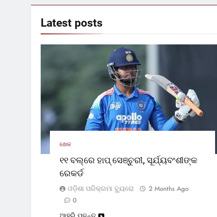
Latest
posts
ଖେଳ
୧୧ ବଲ୍‌ରେ ହାପ୍ ସେଞ୍ଚୁରୀ, ସୂର୍ଯ୍ୟବଂଶୀଙ୍କ
ରେକର୍ଡ
ଓଡ଼ିଶା ପରିକ୍ରମା ବ୍ୟୁରୋ
2 Months Ago
0
ଆହୁରି ପଢନ୍ତୁ