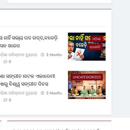
ା ନାହିଁ ସଭ୍ୟ ପଦ ରଦ୍ଦ,ବଜେଡ଼ି
ଓଡ଼ିଶା
ଟିସନ ଖାରଜ
ରାଜନୀତି
ଡ଼ିଶା ପରିକ୍ରମା ବ୍ୟୁରୋ
2 Months
0
଼ିଶା ସଙ୍ଗୀତ ନାଟକ ଏକାଡେମୀ
UNCATEGORIZED
୍ଷରୁ ବିଶ୍ୱ ସଙ୍ଗୀତ ଦିବସ
ଡ଼ିଶା ପରିକ୍ରମା ବ୍ୟୁରୋ
2 Months
0