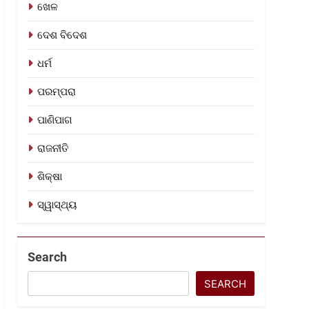
ଖେଳ
ଦେଶ ବିଦେଶ
ଧର୍ମ
ପରମ୍ପରା
ପାଣିପାଗ
ରାଜନୀତି
ଶିକ୍ଷା
ସ୍ୱାସ୍ଥ୍ୟ
Search
SEARCH