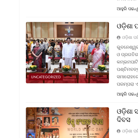
ଆହୁରି ପଢନ୍
ଓଡ଼ିଶା 
ଓଡ଼ିଶା ପ
ଭୁବନେଶ୍ୱର
ଓ ପ୍ରଗତିର 
କମ୍ଭମପାଟି
ପଶ୍ଚିମବଙ୍
ସମାରୋହରେ 
UNCATEGORIZED
ପରମ୍ପରା 
ଆହୁରି ପଢନ୍
ଓଡ଼ିଶା
ଦିବସ
ଓଡ଼ିଶା ପ