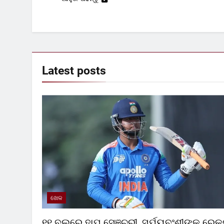
Latest
posts
ଖେଳ
୧୧ ବଲ୍‌ରେ ହାପ୍ ସେଞ୍ଚୁରୀ, ସୂର୍ଯ୍ୟବଂଶୀଙ୍କ ରେକର