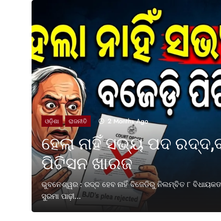
2 Months Ago
ାହିଁ ସଭ୍ୟ ପଦ ରଦ୍ଦ,ବଜେଡ଼ି
ନ ଖାରଜ
ଦ୍ଦ ହେବ ନାହିଁ ବିଜେଡିରୁ ନିଲମ୍ବିତ ୮ ବିଧାୟକଙ୍କ ସଦସ୍ୟ ପଦ । ବାଚସ୍ପତି