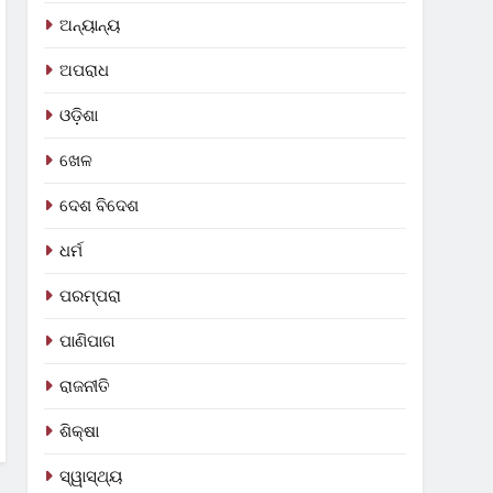
ଅନ୍ୟାନ୍ୟ
ଅପରାଧ
ଓଡ଼ିଶା
ଖେଳ
ଦେଶ ବିଦେଶ
ଧର୍ମ
ପରମ୍ପରା
ପାଣିପାଗ
ରାଜନୀତି
ଶିକ୍ଷା
ସ୍ୱାସ୍ଥ୍ୟ