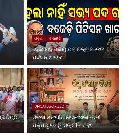
ଓଡ଼ିଶା
ରାଜନୀତି
ହେଲା ନାହିଁ ସଭ୍ୟ ପଦ ରଦ୍ଦ,ବଜେଡ଼ି
ପିଟିସନ ଖାରଜ
2 Months Ago
UNCATEGORIZED
୍ରତିଷ୍ଠା
ଓଡ଼ିଶା ସଙ୍ଗୀତ 
ପକ୍ଷରୁ ବିଶ୍ୱ ସ
UNCATEGORIZED
 ଶକ୍ତି ଏବଂ ସ୍ଥିରତା ଓ
ଭୁବନେଶ୍ୱର : ଓଡ଼ିଆ ଭାଷା, ସାହିତ୍ୟ ଓ
୍ରତିଷ୍ଠା
ଓଡ଼ିଶା ସଙ୍ଗୀତ ନାଟକ ଏକାଡେମୀ
ଏକାଡେମୀ ପକ୍ଷରୁ ରବିବାର…
ପକ୍ଷରୁ ବିଶ୍ୱ ସଙ୍ଗୀତ ଦିବସ