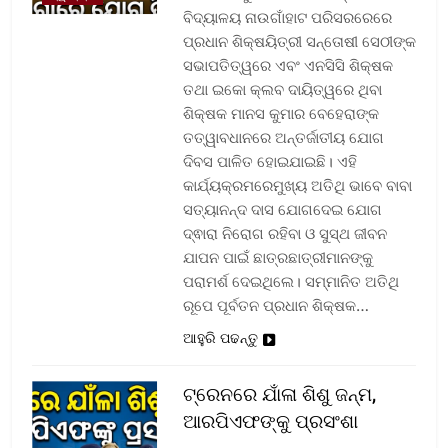
ବିଦ୍ୟାଳୟ ନାଉଗାଁହାଟ ପରିସରରେରେ
ପ୍ରଧାନ ଶିକ୍ଷୟିତ୍ରୀ ସନ୍ତୋଷୀ ସେଠୀଙ୍କ
ସଭାପତିତ୍ୱରେ ଏବଂ ଏନସିସି ଶିକ୍ଷକ
ତଥା ଇକୋ କ୍ଲବ ଦାୟିତ୍ୱରେ ଥିବା
ଶିକ୍ଷକ ମାନସ କୁମାର ବେହେରାଙ୍କ
ତତ୍ୱାବଧାନରେ ଅନ୍ତର୍ଜାତୀୟ ଯୋଗ
ଦିବସ ପାଳିତ ହୋଇଯାଇଛି। ଏହି
କାର୍ଯ୍ୟକ୍ରମରେମୁଖ୍ୟ ଅତିଥି ଭାବେ ବାବା
ସତ୍ୟାନନ୍ଦ ଦାସ ଯୋଗଦେଇ ଯୋଗ
ଦ୍ଵାରା ନିରୋଗ ରହିବା ଓ ସୁସ୍ଥ ଜୀବନ
ଯାପନ ପାଇଁ ଛାତ୍ରଛାତ୍ରୀମାନଙ୍କୁ
ପରାମର୍ଶ ଦେଇଥିଲେ। ସମ୍ମାନିତ ଅତିଥି
ରୂପେ ପୂର୍ବତନ ପ୍ରଧାନ ଶିକ୍ଷକ…
ଆହୁରି ପଢନ୍ତୁ
ଟ୍ରେନରେ ଯାଁଳା ଶିଶୁ ଜନ୍ମ,
ଆରପିଏଫଙ୍କୁ ପ୍ରସଂଶା