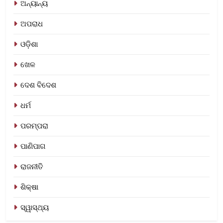
ଅନ୍ୟାନ୍ୟ
ଅପରାଧ
ଓଡ଼ିଶା
ଖେଳ
ଦେଶ ବିଦେଶ
ଧର୍ମ
ପରମ୍ପରା
ପାଣିପାଗ
ରାଜନୀତି
ଶିକ୍ଷା
ସ୍ୱାସ୍ଥ୍ୟ