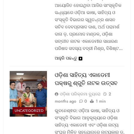
ଆୟୋଜିତ ହୋଇଥିବା ଆଜିର ସାଂସ୍କୃତିକ
ସନ୍ଧ୍ୟାରେ ଓଡ଼ିଆ ଭାଷା, ସାହିତ୍ୟ ଓ
ସଂସ୍କୃତି ବିଭାଗର ସ୍ୱତନ୍ତ୍ର ଶାସନ
ସଚିବ ଦେବପ୍ରସାଦ ଦାଶ, ଅର୍ଥ ପରାମର୍ଶ
ଦାତା ଡ଼. ପ୍ରମୋଦ ମଣ୍ଡଳ, ଓଡ଼ିଶା
ସଙ୍ଗୀତ ନାଟକ ଏକାଡେମୀର ସାଧାରଣ
ପରିଷଦ ସଦସ୍ୟ ବଦ୍ରୀ ମିଶ୍ର, ବିଶିଷ୍ଟ…
ଆହୁରି ପଢନ୍ତୁ
ଓଡ଼ିଶା ସାହିତ୍ୟ ଏକାଡେମୀ
ପକ୍ଷରୁ ଶ୍ରୁତି ନାଟକ ଉତ୍ସବ
ଓଡ଼ିଶା ପରିକ୍ରମା ବ୍ୟୁରୋ
2
months ago
0
1 min
ଭୁବନେଶ୍ଵର: ଓଡ଼ିଆ ଭାଷା, ସାହିତ୍ୟ ଓ
UNCATEGORIZED
ସଂସ୍କୃତି ବିଭାଗ ଆନୁକୂଲ୍ୟରେ ଓଡ଼ିଶା
ସାହିତ୍ୟ ଏକାଡେମୀ ଏବଂ ଓଡ଼ିଶା ନାଟ୍ୟ
ସଂଘର ମିଳିତ ସହଯୋଗରେ ନାଟ୍ୟକାର ଡ଼.