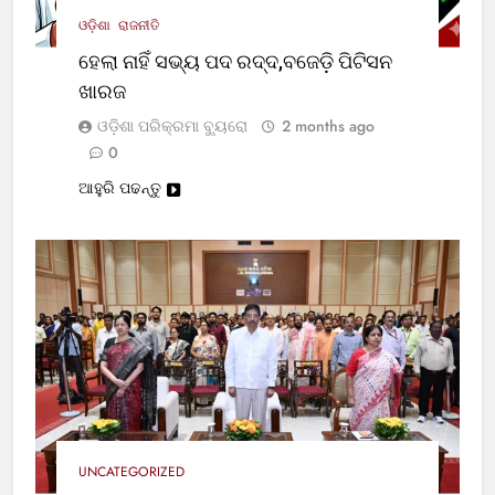
ଓଡ଼ିଶା
ରାଜନୀତି
ହେଲା ନାହିଁ ସଭ୍ୟ ପଦ ରଦ୍ଦ,ବଜେଡ଼ି ପିଟିସନ
ଖାରଜ
ଓଡ଼ିଶା ପରିକ୍ରମା ବ୍ୟୁରୋ
2 months ago
0
ଆହୁରି ପଢନ୍ତୁ
UNCATEGORIZED