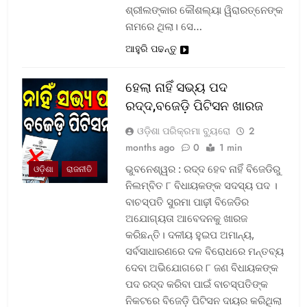
ଶ୍ରୀଲଙ୍କାର କୌଶଲ୍ୟା ୱିରାରତ୍ନେଙ୍କ
ନାମରେ ଥିଲା। ସେ…
ଆହୁରି ପଢନ୍ତୁ
ହେଲା ନାହିଁ ସଭ୍ୟ ପଦ
ରଦ୍ଦ,ବଜେଡ଼ି ପିଟିସନ ଖାରଜ
ଓଡ଼ିଶା ପରିକ୍ରମା ବ୍ୟୁରୋ
2
months ago
0
1 min
ଭୁବନେଶ୍ୱର : ରଦ୍ଦ ହେବ ନାହିଁ ବିଜେଡିରୁ
ଓଡ଼ିଶା
ରାଜନୀତି
ନିଲମ୍ବିତ ୮ ବିଧାୟକଙ୍କ ସଦସ୍ୟ ପଦ ।
ବାଚସ୍ପତି ସୁରମା ପାଢ଼ୀ ବିଜେଡିର
ଅଯୋଗ୍ୟତା ଆବେଦନକୁ ଖାରଜ
କରିଛନ୍ତି। ଦଳୀୟ ହୁଇପ ଅମାନ୍ୟ,
ସର୍ବସାଧାରଣରେ ଦଳ ବିରୋଧରେ ମନ୍ତବ୍ୟ
ଦେବା ଅଭିଯୋଗରେ ୮ ଜଣ ବିଧାୟକଙ୍କ
ପଦ ରଦ୍ଦ କରିବା ପାଇଁ ବାଚସ୍ପତିଙ୍କ
ନିକଟରେ ବିଜେଡ଼ି ପିଟିସନ ଦାୟର କରିଥିଲା