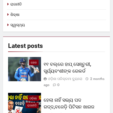
ରାଜନୀତି
ଶିକ୍ଷା
ସ୍ୱାସ୍ଥ୍ୟ
Latest
posts
ଖେଳ
୧୧ ବଲ୍‌ରେ ହାପ୍ ସେଞ୍ଚୁରୀ,
ସୂର୍ଯ୍ୟବଂଶୀଙ୍କ ରେକର୍ଡ
ଓଡ଼ିଶା ପରିକ୍ରମା ବ୍ୟୁରୋ
2 months
ago
0
ଓଡ଼ିଶା
ହେଲା ନାହିଁ ସଭ୍ୟ ପଦ
ରାଜନୀତି
ରଦ୍ଦ,ବଜେଡ଼ି ପିଟିସନ ଖାରଜ