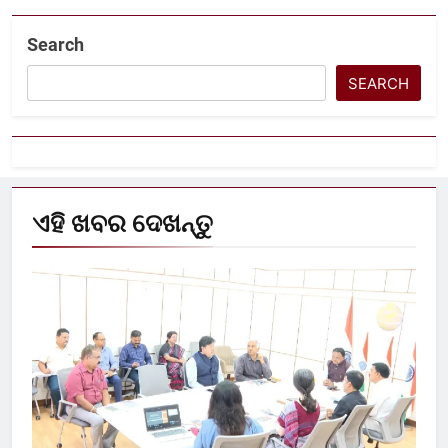
Search
SEARCH
ଏହି ଖବର ଦେଖନ୍ତୁ