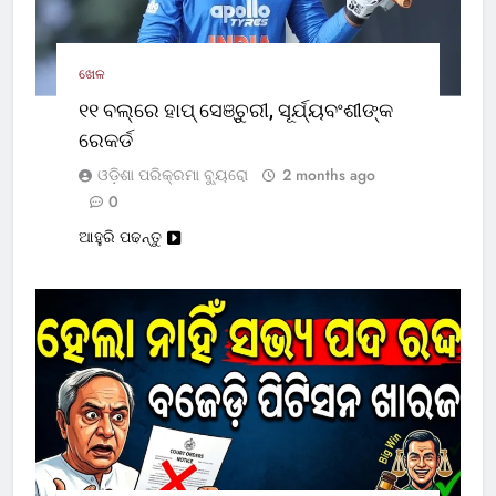
ଖେଳ
୧୧ ବଲ୍‌ରେ ହାପ୍ ସେଞ୍ଚୁରୀ, ସୂର୍ଯ୍ୟବଂଶୀଙ୍କ
ରେକର୍ଡ
ଓଡ଼ିଶା ପରିକ୍ରମା ବ୍ୟୁରୋ
2 months ago
0
ଆହୁରି ପଢନ୍ତୁ