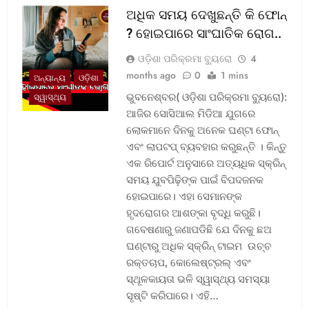
ଅଧିକ ସମୟ ଦେଖୁଛନ୍ତି କି ଫୋନ୍
? ହୋଇପାରେ ସାଂଘାତିକ ରୋଗ..
ଓଡ଼ିଶା ପରିକ୍ରମା ବ୍ୟୁରୋ
4
months ago
0
1 mins
ଅନ୍ୟାନ୍ୟ
ଓଡ଼ିଶା
ଭୁବନେଶ୍ବର( ଓଡ଼ିଶା ପରିକ୍ରମା ବ୍ୟୁରୋ):
ସ୍ୱାସ୍ଥ୍ୟ
ଆଜିର ସୋସିଆଲ ମିଡିଆ ଯୁଗରେ
ଲୋକମାନେ ଦିନକୁ ଅନେକ ଘଣ୍ଟା ଫୋନ୍
ଏବଂ ଲାପଟପ୍ ବ୍ୟବହାର କରୁଛନ୍ତି । କିନ୍ତୁ
ଏକ ରିପୋର୍ଟ ଅନୁସାରେ ଅତ୍ୟଧିକ ସ୍କ୍ରିନ୍
ସମୟ ଯୁବପିଢ଼ିଙ୍କ ପାଇଁ ବିପଦଜନକ
ହୋଇପାରେ। ଏହା ସେମାନଙ୍କ
ହୃଦରୋଗର ଆଶଙ୍କା ବୃଦ୍ଧି କରୁଛି।
ଗବେଷଣାରୁ ଜଣାପଡିଛି ଯେ ଦିନକୁ ଛଅ
ଘଣ୍ଟାରୁ ଅଧିକ ସ୍କ୍ରିନ୍ ଟାଇମ ଉଚ୍ଚ
ରକ୍ତଚାପ, କୋଲେଷ୍ଟ୍ରଲ୍ ଏବଂ
ସ୍ଥୂଳକାୟତା ଭଳି ସ୍ୱାସ୍ଥ୍ୟ ସମସ୍ୟା
ସୃଷ୍ଟି କରିପାରେ। ଏହି…