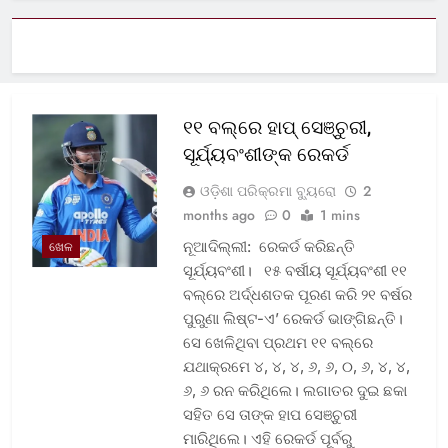
୧୧ ବଲ୍‌ରେ ହାପ୍ ସେଞ୍ଚୁରୀ,
ସୂର୍ଯ୍ୟବଂଶୀଙ୍କ ରେକର୍ଡ
ଓଡ଼ିଶା ପରିକ୍ରମା ବ୍ୟୁରୋ
2
months ago
0
1 mins
ନୂଆଦିଲ୍ଲୀ: ରେକର୍ଡ କରିଛନ୍ତି
ଖେଳ
ସୂର୍ଯ୍ୟବଂଶୀ। ୧୫ ବର୍ଷୀୟ ସୂର୍ଯ୍ୟବଂଶୀ ୧୧
ବଲ୍‌ରେ ଅର୍ଦ୍ଧଶତକ ପୂରଣ କରି ୨୧ ବର୍ଷର
ପୁରୁଣା ଲିଷ୍ଟ-ଏ’ ରେକର୍ଡ ଭାଙ୍ଗିଛନ୍ତି।
ସେ ଖେଳିଥିବା ପ୍ରଥମ ୧୧ ବଲ୍‌ରେ
ଯଥାକ୍ରମେ ୪, ୪, ୪, ୬, ୬, ୦, ୬, ୪, ୪,
୬, ୬ ରନ କରିଥିଲେ। ଲଗାତର ଦୁଇ ଛକା
ସହିତ ସେ ତାଙ୍କ ହାପ ସେଞ୍ଚୁରୀ
ମାରିଥିଲେ। ଏହି ରେକର୍ଡ ପୂର୍ବରୁ