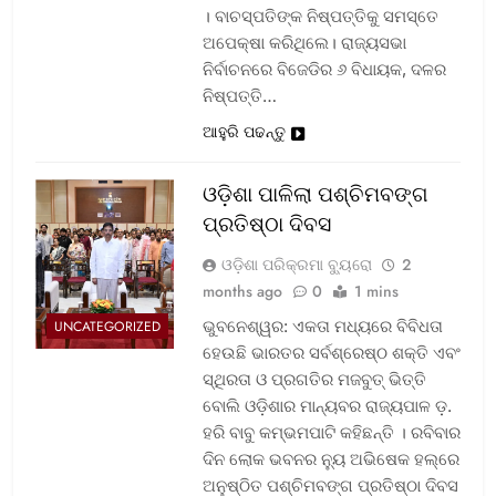
। ବାଚସ୍ପତିଙ୍କ ନିଷ୍ପତ୍ତିକୁ ସମସ୍ତେ
ଅପେକ୍ଷା କରିଥିଲେ। ରାଜ୍ୟସଭା
ନିର୍ବାଚନରେ ବିଜେଡିର ୬ ବିଧାୟକ, ଦଳର
ନିଷ୍ପତ୍ତି…
ଆହୁରି ପଢନ୍ତୁ
ଓଡ଼ିଶା ପାଳିଲା ପଶ୍ଚିମବଙ୍ଗ
ପ୍ରତିଷ୍ଠା ଦିବସ
ଓଡ଼ିଶା ପରିକ୍ରମା ବ୍ୟୁରୋ
2
months ago
0
1 mins
ଭୁବନେଶ୍ୱର: ଏକତା ମଧ୍ୟରେ ବିବିଧତା
UNCATEGORIZED
ହେଉଛି ଭାରତର ସର୍ବଶ୍ରେଷ୍ଠ ଶକ୍ତି ଏବଂ
ସ୍ଥିରତା ଓ ପ୍ରଗତିର ମଜବୁତ୍ ଭିତ୍ତି
ବୋଲି ଓଡ଼ିଶାର ମାନ୍ୟବର ରାଜ୍ୟପାଳ ଡ଼.
ହରି ବାବୁ କମ୍ଭମପାଟି କହିଛନ୍ତି । ରବିବାର
ଦିନ ଲୋକ ଭବନର ନ୍ୟୁ ଅଭିଷେକ ହଲ୍‌ରେ
ଅନୁଷ୍ଠିତ ପଶ୍ଚିମବଙ୍ଗ ପ୍ରତିଷ୍ଠା ଦିବସ