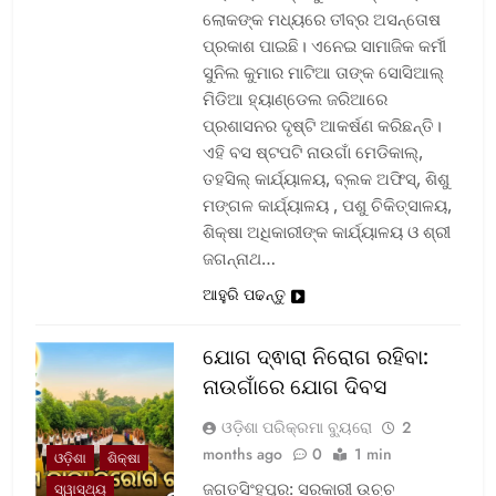
ଲୋକଙ୍କ ମଧ୍ୟରେ ତୀବ୍ର ଅସନ୍ତୋଷ
ପ୍ରକାଶ ପାଇଛି। ଏନେଇ ସାମାଜିକ କର୍ମୀ
ସୁନିଲ କୁମାର ମାଟିଆ ତାଙ୍କ ସୋସିଆଲ୍‌
ମିଡିଆ ହ୍ୟାଣ୍ଡେଲ ଜରିଆରେ
ପ୍ରଶାସନର ଦୃଷ୍ଟି ଆକର୍ଷଣ କରିଛନ୍ତି।
ଏହି ବସ ଷ୍ଟପଟି ନାଉଗାଁ ମେଡିକାଲ୍‌,
ତହସିଲ୍‌ କାର୍ଯ୍ୟାଳୟ, ବ୍ଲକ ଅଫିସ୍‌, ଶିଶୁ
ମଙ୍ଗଳ କାର୍ଯ୍ୟାଳୟ , ପଶୁ ଚିକିତ୍ସାଳୟ,
ଶିକ୍ଷା ଅଧିକାରୀଙ୍କ କାର୍ଯ୍ୟାଳୟ ଓ ଶ୍ରୀ
ଜଗନ୍ନାଥ…
ଆହୁରି ପଢନ୍ତୁ
ଯୋଗ ଦ୍ଵାରା ନିରୋଗ ରହିବା:
ନାଉଗାଁରେ ଯୋଗ ଦିବସ
ଓଡ଼ିଶା ପରିକ୍ରମା ବ୍ୟୁରୋ
2
months ago
0
1 min
ଓଡ଼ିଶା
ଶିକ୍ଷା
ଜଗତସିଂହପୁର: ସରକାରୀ ଉଚ୍ଚ
ସ୍ୱାସ୍ଥ୍ୟ