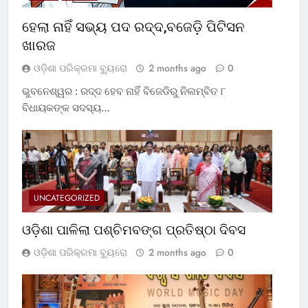
ହେଲା ନାହିଁ ସଭ୍ୟ ପଦ ରଦ୍ଦ,ବଜେଡ଼ି ପିଟିସନ
ଖାରଜ
ଓଡ଼ିଶା ପରିକ୍ରମା ବ୍ୟୁରୋ
2 months ago
0
ଭୁବନେଶ୍ୱର : ରଦ୍ଦ ହେବ ନାହିଁ ବିଜେଡିରୁ ନିଲମ୍ବିତ ୮
ବିଧାୟକଙ୍କ ସଦସ୍ୟ…
UNCATEGORIZED
ଓଡ଼ିଶା ପାଳିଲା ପଶ୍ଚିମବଙ୍ଗ ପ୍ରତିଷ୍ଠା ଦିବସ
ଓଡ଼ିଶା ପରିକ୍ରମା ବ୍ୟୁରୋ
2 months ago
0