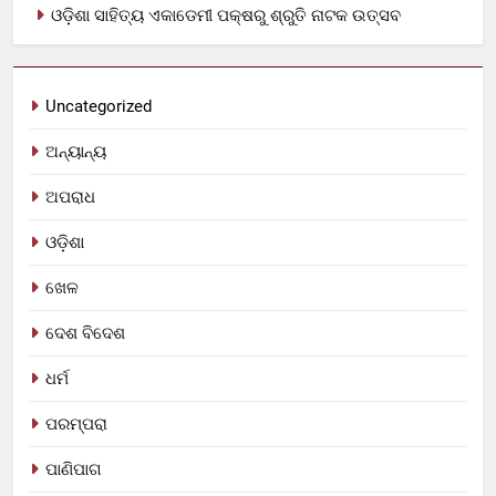
ଓଡ଼ିଶା ସାହିତ୍ୟ ଏକାଡେମୀ ପକ୍ଷରୁ ଶ୍ରୁତି ନାଟକ ଉତ୍ସବ
Uncategorized
ଅନ୍ୟାନ୍ୟ
ଅପରାଧ
ଓଡ଼ିଶା
ଖେଳ
ଦେଶ ବିଦେଶ
ଧର୍ମ
ପରମ୍ପରା
ପାଣିପାଗ