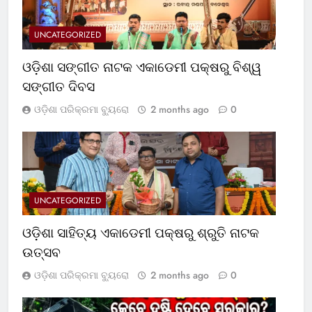
UNCATEGORIZED
ଓଡ଼ିଶା ସଙ୍ଗୀତ ନାଟକ ଏକାଡେମୀ ପକ୍ଷରୁ ବିଶ୍ୱ
ସଙ୍ଗୀତ ଦିବସ
ଓଡ଼ିଶା ପରିକ୍ରମା ବ୍ୟୁରୋ
2 months ago
0
UNCATEGORIZED
ଓଡ଼ିଶା ସାହିତ୍ୟ ଏକାଡେମୀ ପକ୍ଷରୁ ଶ୍ରୁତି ନାଟକ
ଉତ୍ସବ
ଓଡ଼ିଶା ପରିକ୍ରମା ବ୍ୟୁରୋ
2 months ago
0