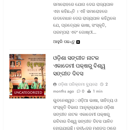
ସମାରୋହରେ ଯୋଗ ଦେଇ ରାଜ୍ୟପାଳ
ଏହା କହିଛନ୍ତି । ଏହି ସମାରୋହରେ
ଉଦବୋଧନ ଦେଇ ରାଜ୍ୟପାଳ କହିଥିଲେ
ଯେ, ପ୍ରତ୍ୟେକ ଭାଷା, ସଂସ୍କୃତି,
ପରମ୍ପରା ଏବଂ ଗୋଷ୍ଠୀ…
ଆହୁରି ପଢନ୍ତୁ
ଓଡ଼ିଶା ସଙ୍ଗୀତ ନାଟକ
ଏକାଡେମୀ ପକ୍ଷରୁ ବିଶ୍ୱ
ସଙ୍ଗୀତ ଦିବସ
ଓଡ଼ିଶା ପରିକ୍ରମା ବ୍ୟୁରୋ
2
months ago
0
1 min
UNCATEGORIZED
ଭୁବନେଶ୍ୱର : ଓଡ଼ିଆ ଭାଷା, ସାହିତ୍ୟ ଓ
ସଂସ୍କୃତି ବିଭାଗ ଆନୁକୂଲ୍ୟରେ ଓଡ଼ିଶା
ସଙ୍ଗୀତ ନାଟକ ଏକାଡେମୀ ପକ୍ଷରୁ
ରବିବାର ବିଶ୍ୱ ସଙ୍ଗୀତ ଦିବସ ପାଳିତ
ହୋଇଯାଇଛି। ରବୀନ୍ଦ୍ର ମଣ୍ଡପ ଠାରେ