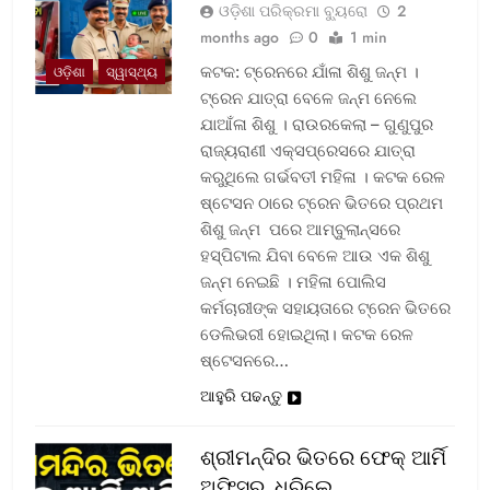
ଓଡ଼ିଶା ପରିକ୍ରମା ବ୍ୟୁରୋ
2
months ago
0
1 min
କଟକ: ଟ୍ରେନରେ ଯାଁଳା ଶିଶୁ ଜନ୍ମ ।
ଓଡ଼ିଶା
ସ୍ୱାସ୍ଥ୍ୟ
ଟ୍ରେନ ଯାତ୍ରା ବେଳେ ଜନ୍ମ ନେଲେ
ଯାଆଁଳା ଶିଶୁ । ରାଉରକେଲା – ଗୁଣୁପୁର
ରାଜ୍ୟରାଣୀ ଏକ୍ସପ୍ରେସରେ ଯାତ୍ରା
କରୁଥିଲେ ଗର୍ଭବତୀ ମହିଳା । କଟକ ରେଳ
ଷ୍ଟେସନ ଠାରେ ଟ୍ରେନ ଭିତରେ ପ୍ରଥମ
ଶିଶୁ ଜନ୍ମ ପରେ ଆମ୍ବୁଲାନ୍ସରେ
ହସ୍ପିଟାଲ ଯିବା ବେଳେ ଆଉ ଏକ ଶିଶୁ
ଜନ୍ମ ନେଇଛି । ମହିଳା ପୋଲିସ
କର୍ମଚାରୀଙ୍କ ସହାୟତାରେ ଟ୍ରେନ ଭିତରେ
ଡେଲିଭରୀ ହୋଇଥିଲା। କଟକ ରେଳ
ଷ୍ଟେସନରେ…
ଆହୁରି ପଢନ୍ତୁ
ଶ୍ରୀମନ୍ଦିର ଭିତରେ ଫେକ୍ ଆର୍ମି
ଅଫିସର, ଧରିଲେ