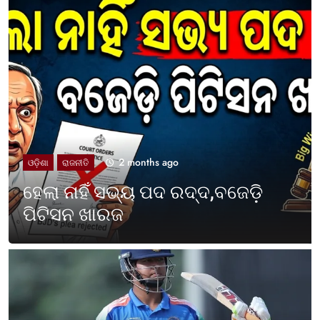
2 months ago
UNCATEGORIZED
ଓଡ଼ିଶା ପାଳିଲା ପଶ୍ଚିମବଙ୍ଗ
ପ୍ରତିଷ୍ଠା ଦିବସ