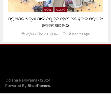
ଓଡ଼ିଶା
ରାଜନୀତି
ପ୍ରାଥମିକ ଶିକ୍ଷା ପାଇଁ ନିଯୁକ୍ତ ହେବେ ୪୫ ହଜାର ଶିକ୍ଷକ:
ମୋହନ ସରକାର
ଓଡ଼ିଶା ପରିକ୍ରମା ବ୍ୟୁରୋ
12 months ago
Odisha Parikrama@2024
Powered By
.
BlazeThemes