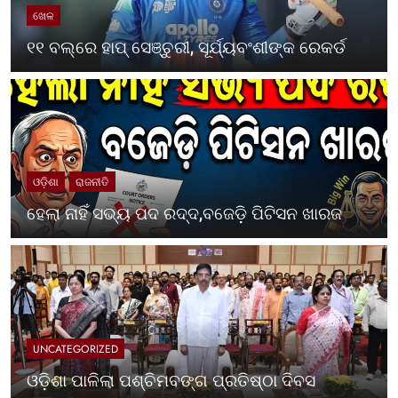
ଖେଳ
୧୧ ବଲ୍‌ରେ ହାପ୍ ସେଞ୍ଚୁରୀ, ସୂର୍ଯ୍ୟବଂଶୀଙ୍କ ରେକର୍ଡ
ଓଡ଼ିଶା
ରାଜନୀତି
ହେଲା ନାହିଁ ସଭ୍ୟ ପଦ ରଦ୍ଦ,ବଜେଡ଼ି ପିଟିସନ ଖାରଜ
UNCATEGORIZED
ଓଡ଼ିଶା ପାଳିଲା ପଶ୍ଚିମବଙ୍ଗ ପ୍ରତିଷ୍ଠା ଦିବସ