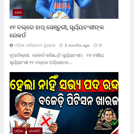
ଖେଳ
୧୧ ବଲ୍‌ରେ ହାପ୍ ସେଞ୍ଚୁରୀ, ସୂର୍ଯ୍ୟବଂଶୀଙ୍କ
ରେକର୍ଡ
ଓଡ଼ିଶା ପରିକ୍ରମା ବ୍ୟୁରୋ
2 months ago
0
ନୂଆଦିଲ୍ଲୀ: ରେକର୍ଡ କରିଛନ୍ତି ସୂର୍ଯ୍ୟବଂଶୀ। ୧୫ ବର୍ଷୀୟ
ସୂର୍ଯ୍ୟବଂଶୀ ୧୧ ବଲ୍‌ରେ ଅର୍ଦ୍ଧଶତକ…
ଓଡ଼ିଶା
ରାଜନୀତି