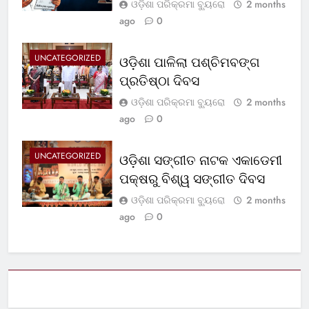
ଓଡ଼ିଶା ପରିକ୍ରମା ବ୍ୟୁରୋ
2 months
ago
0
UNCATEGORIZED
ଓଡ଼ିଶା ପାଳିଲା ପଶ୍ଚିମବଙ୍ଗ
ପ୍ରତିଷ୍ଠା ଦିବସ
ଓଡ଼ିଶା ପରିକ୍ରମା ବ୍ୟୁରୋ
2 months
ago
0
UNCATEGORIZED
ଓଡ଼ିଶା ସଙ୍ଗୀତ ନାଟକ ଏକାଡେମୀ
ପକ୍ଷରୁ ବିଶ୍ୱ ସଙ୍ଗୀତ ଦିବସ
ଓଡ଼ିଶା ପରିକ୍ରମା ବ୍ୟୁରୋ
2 months
ago
0