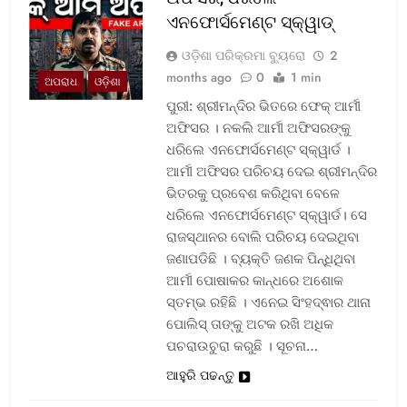
ଏନଫୋର୍ସମେଣ୍ଟ ସ୍କ୍ୱାଡ୍‌
ଓଡ଼ିଶା ପରିକ୍ରମା ବ୍ୟୁରୋ
2
months ago
0
1 min
ଅପରାଧ
ଓଡ଼ିଶା
ପୁରୀ: ଶ୍ରୀମନ୍ଦିର ଭିତରେ ଫେକ୍ ଆର୍ମୀ
ଅଫିସର । ନକଲି ଆର୍ମୀ ଅଫିସରଙ୍କୁ
ଧରିଲେ ଏନଫୋର୍ସମେଣ୍ଟ ସ୍କ୍ୱାର୍ଡ ।
ଆର୍ମୀ ଅଫିସର ପରିଚୟ ଦେଇ ଶ୍ରୀମନ୍ଦିର
ଭିତରକୁ ପ୍ରବେଶ କରିଥିବା ବେଳେ
ଧରିଲେ ଏନଫୋର୍ସମେଣ୍ଟ ସ୍କ୍ୱାର୍ଡ। ସେ
ରାଜସ୍ଥାନର ବୋଲି ପରିଚୟ ଦେଇଥିବା
ଜଣାପଡିଛି । ବ୍ୟକ୍ତି ଜଣକ ପିନ୍ଧିଥିବା
ଆର୍ମୀ ପୋଷାକର କାନ୍ଧରେ ଅଶୋକ
ସ୍ତମ୍ଭ ରହିଛି । ଏନେଇ ସିଂହଦ୍ଵାର ଥାନା
ପୋଲିସ୍ ତାଙ୍କୁ ଅଟକ ରଖି ଅଧିକ
ପଚରାଉଚୁରା କରୁଛି । ସୂଚନା…
ଆହୁରି ପଢନ୍ତୁ