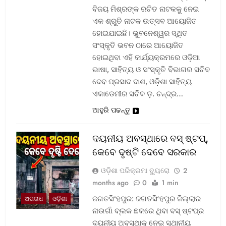
ବିଜୟ ମିଶ୍ରଙ୍କ ରଚିତ ନାଟକକୁ ନେଇ
ଏକ ଶ୍ରୁତି ନାଟକ ଉତ୍ସବ ଆୟୋଜିତ
ହୋଇଯାଇଛି। ଭୁବନେଶ୍ୱର ସ୍ଥିତ
ସଂସ୍କୃତି ଭବନ ଠାରେ ଆୟୋଜିତ
ହୋଇଥିବା ଏହି କାର୍ଯ୍ୟକ୍ରମରେ ଓଡ଼ିଆ
ଭାଷା, ସାହିତ୍ୟ ଓ ସଂସ୍କୃତି ବିଭାଗର ସଚିବ
ଦେବ ପ୍ରସାଦ ଦାଶ, ଓଡ଼ିଶା ସାହିତ୍ୟ
ଏକାଡେମୀର ସଚିବ ଡ଼. ଚନ୍ଦ୍ର…
ଆହୁରି ପଢନ୍ତୁ
ଦୟନୀୟ ଅବସ୍ଥାରେ ବସ୍‌ ଷ୍ଟପ୍‌,
କେବେ ଦୃଷ୍ଟି ଦେବେ ସରକାର
ଓଡ଼ିଶା ପରିକ୍ରମା ବ୍ୟୁରୋ
2
months ago
0
1 min
ଜଗତସିଂହପୁର: ଜଗତସିଂହପୁର ଜିଲ୍ଲାର
ଅପରାଧ
ଓଡ଼ିଶା
ନାଉଗାଁ ବ୍ଲକ ଛକରେ ଥିବା ବସ୍‌ ଷ୍ଟପ୍‌ର
ଦୟନୀୟ ଅବସ୍ଥାକୁ ନେଇ ସ୍ଥାନୀୟ