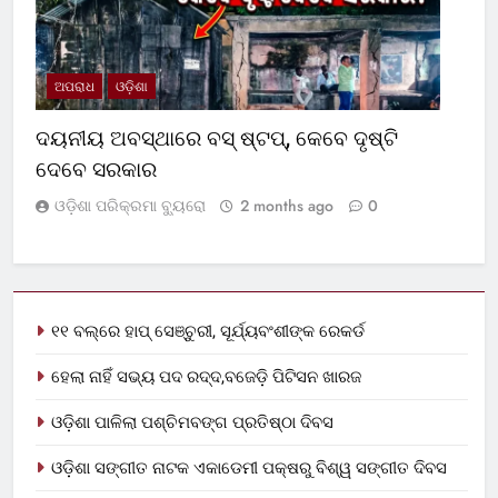
ଅପରାଧ
ଓଡ଼ିଶା
ଦୟନୀୟ ଅବସ୍ଥାରେ ବସ୍‌ ଷ୍ଟପ୍‌, କେବେ ଦୃଷ୍ଟି
ଦେବେ ସରକାର
ଓଡ଼ିଶା ପରିକ୍ରମା ବ୍ୟୁରୋ
2 months ago
0
୧୧ ବଲ୍‌ରେ ହାପ୍ ସେଞ୍ଚୁରୀ, ସୂର୍ଯ୍ୟବଂଶୀଙ୍କ ରେକର୍ଡ
ହେଲା ନାହିଁ ସଭ୍ୟ ପଦ ରଦ୍ଦ,ବଜେଡ଼ି ପିଟିସନ ଖାରଜ
ଓଡ଼ିଶା ପାଳିଲା ପଶ୍ଚିମବଙ୍ଗ ପ୍ରତିଷ୍ଠା ଦିବସ
ଓଡ଼ିଶା ସଙ୍ଗୀତ ନାଟକ ଏକାଡେମୀ ପକ୍ଷରୁ ବିଶ୍ୱ ସଙ୍ଗୀତ ଦିବସ