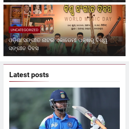
UNCATEGORIZED
ଓଡ଼ିଶା ସଙ୍ଗୀତ ନାଟକ ଏକାଡେମୀ ପକ୍ଷରୁ ବିଶ୍ୱ
ସଙ୍ଗୀତ ଦିବସ
Latest
posts