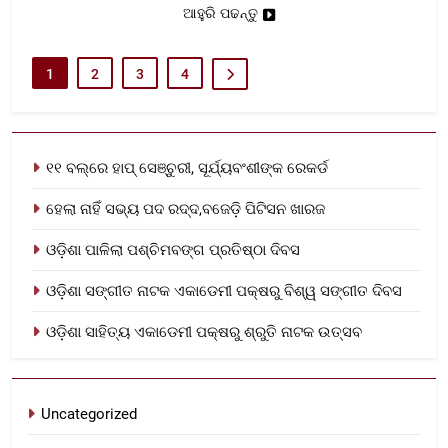
ଆହୁରି ପଢନ୍ତୁ
1
2
3
4
୧୧ ବଲ୍‌ରେ ହାପ୍ ସେଞ୍ଚୁରୀ, ସୂର୍ଯ୍ୟବଂଶୀଙ୍କ ରେକର୍ଡ
ହେଲା ନାହିଁ ସଭ୍ୟ ପଦ ରଦ୍ଦ,ବଜେଡ଼ି ପିଟିସନ ଖାରଜ
ଓଡ଼ିଶା ପାଳିଲା ପଶ୍ଚିମବଙ୍ଗ ପ୍ରତିଷ୍ଠା ଦିବସ
ଓଡ଼ିଶା ସଙ୍ଗୀତ ନାଟକ ଏକାଡେମୀ ପକ୍ଷରୁ ବିଶ୍ୱ ସଙ୍ଗୀତ ଦିବସ
ଓଡ଼ିଶା ସାହିତ୍ୟ ଏକାଡେମୀ ପକ୍ଷରୁ ଶ୍ରୁତି ନାଟକ ଉତ୍ସବ
Uncategorized