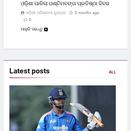
ଓଡ଼ିଶା ପାଳିଲା ପଶ୍ଚିମବଙ୍ଗ ପ୍ରତିଷ୍ଠା ଦିବସ
ଓଡ଼ିଶା ପରିକ୍ରମା ବ୍ୟୁରୋ
2 months ago
0
ଆହୁରି ପଢନ୍ତୁ
Latest
posts
ALL