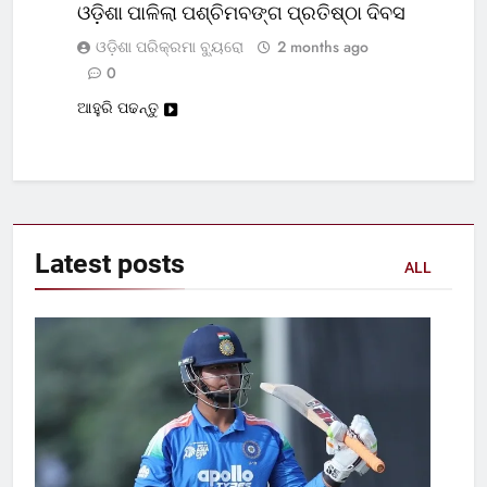
ଓଡ଼ିଶା ପାଳିଲା ପଶ୍ଚିମବଙ୍ଗ ପ୍ରତିଷ୍ଠା ଦିବସ
ଓଡ଼ିଶା ପରିକ୍ରମା ବ୍ୟୁରୋ
2 months ago
0
ଆହୁରି ପଢନ୍ତୁ
Latest
posts
ALL