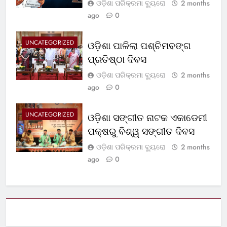
ଓଡ଼ିଶା ପରିକ୍ରମା ବ୍ୟୁରୋ
2 months
ago
0
UNCATEGORIZED
ଓଡ଼ିଶା ପାଳିଲା ପଶ୍ଚିମବଙ୍ଗ
ପ୍ରତିଷ୍ଠା ଦିବସ
ଓଡ଼ିଶା ପରିକ୍ରମା ବ୍ୟୁରୋ
2 months
ago
0
UNCATEGORIZED
ଓଡ଼ିଶା ସଙ୍ଗୀତ ନାଟକ ଏକାଡେମୀ
ପକ୍ଷରୁ ବିଶ୍ୱ ସଙ୍ଗୀତ ଦିବସ
ଓଡ଼ିଶା ପରିକ୍ରମା ବ୍ୟୁରୋ
2 months
ago
0