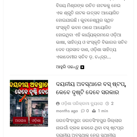
ବିଜୟ ମିଶ୍ରଙ୍କ ରଚିତ ନାଟକକୁ ନେଇ
ଏକ ଶ୍ରୁତି ନାଟକ ଉତ୍ସବ ଆୟୋଜିତ
ହୋଇଯାଇଛି। ଭୁବନେଶ୍ୱର ସ୍ଥିତ
ସଂସ୍କୃତି ଭବନ ଠାରେ ଆୟୋଜିତ
ହୋଇଥିବା ଏହି କାର୍ଯ୍ୟକ୍ରମରେ ଓଡ଼ିଆ
ଭାଷା, ସାହିତ୍ୟ ଓ ସଂସ୍କୃତି ବିଭାଗର ସଚିବ
ଦେବ ପ୍ରସାଦ ଦାଶ, ଓଡ଼ିଶା ସାହିତ୍ୟ
ଏକାଡେମୀର ସଚିବ ଡ଼. ଚନ୍ଦ୍ର…
ଆହୁରି ପଢନ୍ତୁ
ଦୟନୀୟ ଅବସ୍ଥାରେ ବସ୍‌ ଷ୍ଟପ୍‌,
କେବେ ଦୃଷ୍ଟି ଦେବେ ସରକାର
ଓଡ଼ିଶା ପରିକ୍ରମା ବ୍ୟୁରୋ
2
months ago
0
1 min
ଜଗତସିଂହପୁର: ଜଗତସିଂହପୁର ଜିଲ୍ଲାର
ଅପରାଧ
ଓଡ଼ିଶା
ନାଉଗାଁ ବ୍ଲକ ଛକରେ ଥିବା ବସ୍‌ ଷ୍ଟପ୍‌ର
ଦୟନୀୟ ଅବସ୍ଥାକୁ ନେଇ ସ୍ଥାନୀୟ