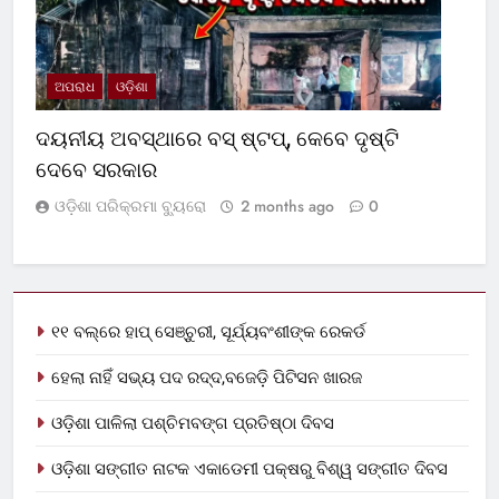
ଅପରାଧ
ଓଡ଼ିଶା
ଦୟନୀୟ ଅବସ୍ଥାରେ ବସ୍‌ ଷ୍ଟପ୍‌, କେବେ ଦୃଷ୍ଟି
ଦେବେ ସରକାର
ଓଡ଼ିଶା ପରିକ୍ରମା ବ୍ୟୁରୋ
2 months ago
0
୧୧ ବଲ୍‌ରେ ହାପ୍ ସେଞ୍ଚୁରୀ, ସୂର୍ଯ୍ୟବଂଶୀଙ୍କ ରେକର୍ଡ
ହେଲା ନାହିଁ ସଭ୍ୟ ପଦ ରଦ୍ଦ,ବଜେଡ଼ି ପିଟିସନ ଖାରଜ
ଓଡ଼ିଶା ପାଳିଲା ପଶ୍ଚିମବଙ୍ଗ ପ୍ରତିଷ୍ଠା ଦିବସ
ଓଡ଼ିଶା ସଙ୍ଗୀତ ନାଟକ ଏକାଡେମୀ ପକ୍ଷରୁ ବିଶ୍ୱ ସଙ୍ଗୀତ ଦିବସ