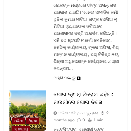
ଲୋକଙ୍କ ମଧ୍ୟରେ ତୀବ୍ର ଅସନ୍ତୋଷ
ପ୍ରକାଶ ପାଇଛି। ଏନେଇ ସାମାଜିକ କର୍ମୀ
ସୁନିଲ କୁମାର ମାଟିଆ ତାଙ୍କ ସୋସିଆଲ୍‌
ମିଡିଆ ହ୍ୟାଣ୍ଡେଲ ଜରିଆରେ
ପ୍ରଶାସନର ଦୃଷ୍ଟି ଆକର୍ଷଣ କରିଛନ୍ତି।
ଏହି ବସ ଷ୍ଟପଟି ନାଉଗାଁ ମେଡିକାଲ୍‌,
ତହସିଲ୍‌ କାର୍ଯ୍ୟାଳୟ, ବ୍ଲକ ଅଫିସ୍‌, ଶିଶୁ
ମଙ୍ଗଳ କାର୍ଯ୍ୟାଳୟ , ପଶୁ ଚିକିତ୍ସାଳୟ,
ଶିକ୍ଷା ଅଧିକାରୀଙ୍କ କାର୍ଯ୍ୟାଳୟ ଓ ଶ୍ରୀ
ଜଗନ୍ନାଥ…
ଆହୁରି ପଢନ୍ତୁ
ଯୋଗ ଦ୍ଵାରା ନିରୋଗ ରହିବା:
ନାଉଗାଁରେ ଯୋଗ ଦିବସ
ଓଡ଼ିଶା ପରିକ୍ରମା ବ୍ୟୁରୋ
2
months ago
0
1 min
ଓଡ଼ିଶା
ଶିକ୍ଷା
ଜଗତସିଂହପୁର: ସରକାରୀ ଉଚ୍ଚ
ସ୍ୱାସ୍ଥ୍ୟ