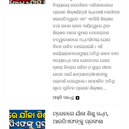
ବିଦ୍ୟାଳୟ ନାଉଗାଁହାଟ ପରିସରରେରେ
ପ୍ରଧାନ ଶିକ୍ଷୟିତ୍ରୀ ସନ୍ତୋଷୀ ସେଠୀଙ୍କ
ସଭାପତିତ୍ୱରେ ଏବଂ ଏନସିସି ଶିକ୍ଷକ
ତଥା ଇକୋ କ୍ଲବ ଦାୟିତ୍ୱରେ ଥିବା
ଶିକ୍ଷକ ମାନସ କୁମାର ବେହେରାଙ୍କ
ତତ୍ୱାବଧାନରେ ଅନ୍ତର୍ଜାତୀୟ ଯୋଗ
ଦିବସ ପାଳିତ ହୋଇଯାଇଛି। ଏହି
କାର୍ଯ୍ୟକ୍ରମରେମୁଖ୍ୟ ଅତିଥି ଭାବେ ବାବା
ସତ୍ୟାନନ୍ଦ ଦାସ ଯୋଗଦେଇ ଯୋଗ
ଦ୍ଵାରା ନିରୋଗ ରହିବା ଓ ସୁସ୍ଥ ଜୀବନ
ଯାପନ ପାଇଁ ଛାତ୍ରଛାତ୍ରୀମାନଙ୍କୁ
ପରାମର୍ଶ ଦେଇଥିଲେ। ସମ୍ମାନିତ ଅତିଥି
ରୂପେ ପୂର୍ବତନ ପ୍ରଧାନ ଶିକ୍ଷକ…
ଆହୁରି ପଢନ୍ତୁ
ଟ୍ରେନରେ ଯାଁଳା ଶିଶୁ ଜନ୍ମ,
ଆରପିଏଫଙ୍କୁ ପ୍ରସଂଶା