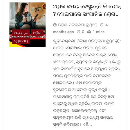
ଅଧିକ ସମୟ ଦେଖୁଛନ୍ତି କି ଫୋନ୍
? ହୋଇପାରେ ସାଂଘାତିକ ରୋଗ..
ଓଡ଼ିଶା ପରିକ୍ରମା ବ୍ୟୁରୋ
4
months ago
0
1 mins
ଅନ୍ୟାନ୍ୟ
ଓଡ଼ିଶା
ଭୁବନେଶ୍ବର( ଓଡ଼ିଶା ପରିକ୍ରମା ବ୍ୟୁରୋ):
ସ୍ୱାସ୍ଥ୍ୟ
ଆଜିର ସୋସିଆଲ ମିଡିଆ ଯୁଗରେ
ଲୋକମାନେ ଦିନକୁ ଅନେକ ଘଣ୍ଟା ଫୋନ୍
ଏବଂ ଲାପଟପ୍ ବ୍ୟବହାର କରୁଛନ୍ତି । କିନ୍ତୁ
ଏକ ରିପୋର୍ଟ ଅନୁସାରେ ଅତ୍ୟଧିକ ସ୍କ୍ରିନ୍
ସମୟ ଯୁବପିଢ଼ିଙ୍କ ପାଇଁ ବିପଦଜନକ
ହୋଇପାରେ। ଏହା ସେମାନଙ୍କ
ହୃଦରୋଗର ଆଶଙ୍କା ବୃଦ୍ଧି କରୁଛି।
ଗବେଷଣାରୁ ଜଣାପଡିଛି ଯେ ଦିନକୁ ଛଅ
ଘଣ୍ଟାରୁ ଅଧିକ ସ୍କ୍ରିନ୍ ଟାଇମ ଉଚ୍ଚ
ରକ୍ତଚାପ, କୋଲେଷ୍ଟ୍ରଲ୍ ଏବଂ
ସ୍ଥୂଳକାୟତା ଭଳି ସ୍ୱାସ୍ଥ୍ୟ ସମସ୍ୟା
ସୃଷ୍ଟି କରିପାରେ। ଏହି…