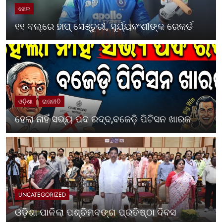
ଖେଳ
୧୧ ବଲ୍‌ରେ ହାପ୍ ସେଞ୍ଚୁରୀ, ସୂର୍ଯ୍ୟବଂଶୀଙ୍କ ରେକର୍ଡ
ଓଡ଼ିଶା
ରାଜନୀତି
ହେଲା ନାହିଁ ସଭ୍ୟ ପଦ ରଦ୍ଦ,ବଜେଡ଼ି ପିଟିସନ ଖାରଜ
UNCATEGORIZED
ଓଡ଼ିଶା ପାଳିଲା ପଶ୍ଚିମବଙ୍ଗ ପ୍ରତିଷ୍ଠା ଦିବସ