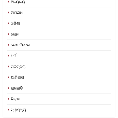
ଅନ୍ୟାନ୍ୟ
ଅପରାଧ
ଓଡ଼ିଶା
ଖେଳ
ଦେଶ ବିଦେଶ
ଧର୍ମ
ପରମ୍ପରା
ପାଣିପାଗ
ରାଜନୀତି
ଶିକ୍ଷା
ସ୍ୱାସ୍ଥ୍ୟ