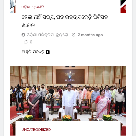
ଓଡ଼ିଶା
ରାଜନୀତି
ହେଲା ନାହିଁ ସଭ୍ୟ ପଦ ରଦ୍ଦ,ବଜେଡ଼ି ପିଟିସନ
ଖାରଜ
ଓଡ଼ିଶା ପରିକ୍ରମା ବ୍ୟୁରୋ
2 months ago
0
ଆହୁରି ପଢନ୍ତୁ
UNCATEGORIZED