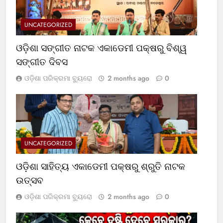
UNCATEGORIZED
ଓଡ଼ିଶା ସଙ୍ଗୀତ ନାଟକ ଏକାଡେମୀ ପକ୍ଷରୁ ବିଶ୍ୱ
ସଙ୍ଗୀତ ଦିବସ
ଓଡ଼ିଶା ପରିକ୍ରମା ବ୍ୟୁରୋ
2 months ago
0
UNCATEGORIZED
ଓଡ଼ିଶା ସାହିତ୍ୟ ଏକାଡେମୀ ପକ୍ଷରୁ ଶ୍ରୁତି ନାଟକ
ଉତ୍ସବ
ଓଡ଼ିଶା ପରିକ୍ରମା ବ୍ୟୁରୋ
2 months ago
0