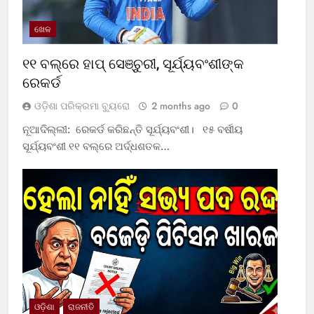
ଖେଳ
୧୧ ବଲ୍‌ରେ ହାପ୍ ସେଞ୍ଚୁରୀ, ସୂର୍ଯ୍ୟବଂଶୀଙ୍କ
ରେକର୍ଡ
ଓଡ଼ିଶା ପରିକ୍ରମା ବ୍ୟୁରୋ
2 months ago
0
ନୂଆଦିଲ୍ଲୀ: ରେକର୍ଡ କରିଛନ୍ତି ସୂର୍ଯ୍ୟବଂଶୀ। ୧୫ ବର୍ଷୀୟ
ସୂର୍ଯ୍ୟବଂଶୀ ୧୧ ବଲ୍‌ରେ ଅର୍ଦ୍ଧଶତକ…
ଓଡ଼ିଶା
ରାଜନୀତି