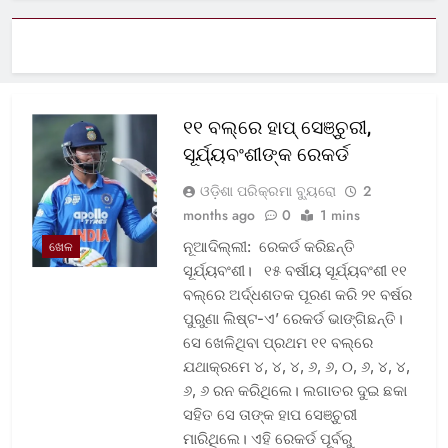
୧୧ ବଲ୍‌ରେ ହାପ୍ ସେଞ୍ଚୁରୀ,
ସୂର୍ଯ୍ୟବଂଶୀଙ୍କ ରେକର୍ଡ
ଓଡ଼ିଶା ପରିକ୍ରମା ବ୍ୟୁରୋ
2
months ago
0
1 mins
ନୂଆଦିଲ୍ଲୀ: ରେକର୍ଡ କରିଛନ୍ତି
ଖେଳ
ସୂର୍ଯ୍ୟବଂଶୀ। ୧୫ ବର୍ଷୀୟ ସୂର୍ଯ୍ୟବଂଶୀ ୧୧
ବଲ୍‌ରେ ଅର୍ଦ୍ଧଶତକ ପୂରଣ କରି ୨୧ ବର୍ଷର
ପୁରୁଣା ଲିଷ୍ଟ-ଏ’ ରେକର୍ଡ ଭାଙ୍ଗିଛନ୍ତି।
ସେ ଖେଳିଥିବା ପ୍ରଥମ ୧୧ ବଲ୍‌ରେ
ଯଥାକ୍ରମେ ୪, ୪, ୪, ୬, ୬, ୦, ୬, ୪, ୪,
୬, ୬ ରନ କରିଥିଲେ। ଲଗାତର ଦୁଇ ଛକା
ସହିତ ସେ ତାଙ୍କ ହାପ ସେଞ୍ଚୁରୀ
ମାରିଥିଲେ। ଏହି ରେକର୍ଡ ପୂର୍ବରୁ