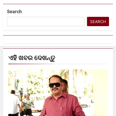
Search
SEARCH
ଏହି ଖବର ଦେଖନ୍ତୁ