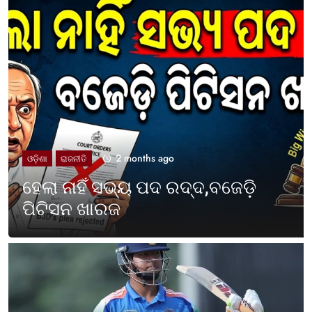
2 months ago
UNCATEGORIZED
ଓଡ଼ିଶା ପାଳିଲା ପଶ୍ଚିମବଙ୍ଗ
ପ୍ରତିଷ୍ଠା ଦିବସ