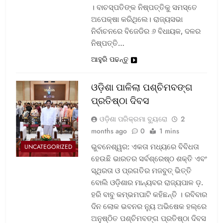
। ବାଚସ୍ପତିଙ୍କ ନିଷ୍ପତ୍ତିକୁ ସମସ୍ତେ
ଅପେକ୍ଷା କରିଥିଲେ। ରାଜ୍ୟସଭା
ନିର୍ବାଚନରେ ବିଜେଡିର ୬ ବିଧାୟକ, ଦଳର
ନିଷ୍ପତ୍ତି…
ଆହୁରି ପଢନ୍ତୁ
ଓଡ଼ିଶା ପାଳିଲା ପଶ୍ଚିମବଙ୍ଗ
ପ୍ରତିଷ୍ଠା ଦିବସ
ଓଡ଼ିଶା ପରିକ୍ରମା ବ୍ୟୁରୋ
2
months ago
0
1 mins
ଭୁବନେଶ୍ୱର: ଏକତା ମଧ୍ୟରେ ବିବିଧତା
UNCATEGORIZED
ହେଉଛି ଭାରତର ସର୍ବଶ୍ରେଷ୍ଠ ଶକ୍ତି ଏବଂ
ସ୍ଥିରତା ଓ ପ୍ରଗତିର ମଜବୁତ୍ ଭିତ୍ତି
ବୋଲି ଓଡ଼ିଶାର ମାନ୍ୟବର ରାଜ୍ୟପାଳ ଡ଼.
ହରି ବାବୁ କମ୍ଭମପାଟି କହିଛନ୍ତି । ରବିବାର
ଦିନ ଲୋକ ଭବନର ନ୍ୟୁ ଅଭିଷେକ ହଲ୍‌ରେ
ଅନୁଷ୍ଠିତ ପଶ୍ଚିମବଙ୍ଗ ପ୍ରତିଷ୍ଠା ଦିବସ