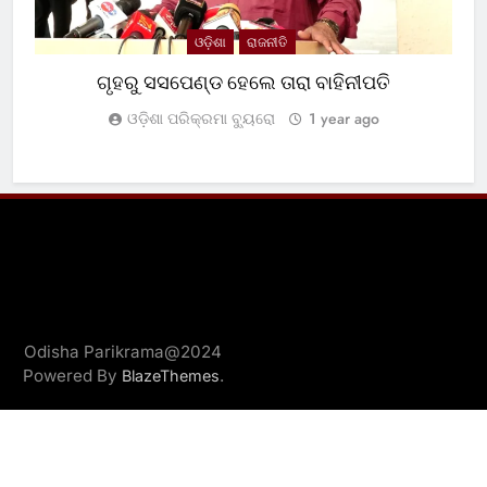
ଓଡ଼ିଶା
ରାଜନୀତି
ଗୃହରୁ ସସପେଣ୍ଡ ହେଲେ ତାରା ବାହିନୀପତି
ଓଡ଼ିଶା ପରିକ୍ରମା ବ୍ୟୁରୋ
1 year ago
Odisha Parikrama@2024
Powered By
.
BlazeThemes