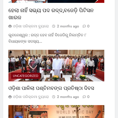
ହେଲା ନାହିଁ ସଭ୍ୟ ପଦ ରଦ୍ଦ,ବଜେଡ଼ି ପିଟିସନ
ଖାରଜ
ଓଡ଼ିଶା ପରିକ୍ରମା ବ୍ୟୁରୋ
2 months ago
0
ଭୁବନେଶ୍ୱର : ରଦ୍ଦ ହେବ ନାହିଁ ବିଜେଡିରୁ ନିଲମ୍ବିତ ୮
ବିଧାୟକଙ୍କ ସଦସ୍ୟ…
UNCATEGORIZED
ଓଡ଼ିଶା ପାଳିଲା ପଶ୍ଚିମବଙ୍ଗ ପ୍ରତିଷ୍ଠା ଦିବସ
ଓଡ଼ିଶା ପରିକ୍ରମା ବ୍ୟୁରୋ
2 months ago
0