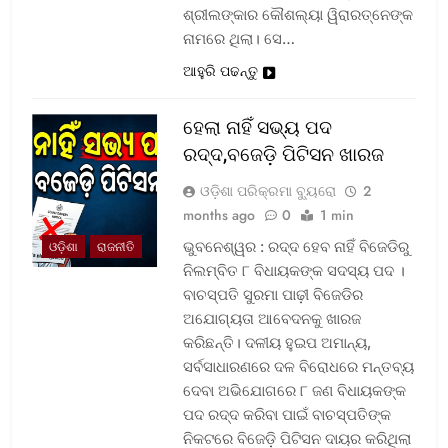
ଶ୍ରୀଲଙ୍କାର କୌଶଲ୍ୟା ୱିରାରତ୍ନେଙ୍କ
ନାମରେ ଥିଲା। ସେ…
ଆହୁରି ପଢନ୍ତୁ
ହେଲା ନାହିଁ ସଭ୍ୟ ପଦ
ରଦ୍ଦ,ବଜେଡ଼ି ପିଟିସନ ଖାରଜ
ଓଡ଼ିଶା ପରିକ୍ରମା ବ୍ୟୁରୋ
2
months ago
0
1 min
ଭୁବନେଶ୍ୱର : ରଦ୍ଦ ହେବ ନାହିଁ ବିଜେଡିରୁ
ଓଡ଼ିଶା
ରାଜନୀତି
ନିଲମ୍ବିତ ୮ ବିଧାୟକଙ୍କ ସଦସ୍ୟ ପଦ ।
ବାଚସ୍ପତି ସୁରମା ପାଢ଼ୀ ବିଜେଡିର
ଅଯୋଗ୍ୟତା ଆବେଦନକୁ ଖାରଜ
କରିଛନ୍ତି। ଦଳୀୟ ହୁଇପ ଅମାନ୍ୟ,
ସର୍ବସାଧାରଣରେ ଦଳ ବିରୋଧରେ ମନ୍ତବ୍ୟ
ଦେବା ଅଭିଯୋଗରେ ୮ ଜଣ ବିଧାୟକଙ୍କ
ପଦ ରଦ୍ଦ କରିବା ପାଇଁ ବାଚସ୍ପତିଙ୍କ
ନିକଟରେ ବିଜେଡ଼ି ପିଟିସନ ଦାୟର କରିଥିଲା