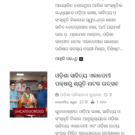
ଆୟୋଜିତ ହୋଇଥିବା ଆଜିର ସାଂସ୍କୃତିକ
ସନ୍ଧ୍ୟାରେ ଓଡ଼ିଆ ଭାଷା, ସାହିତ୍ୟ ଓ
ସଂସ୍କୃତି ବିଭାଗର ସ୍ୱତନ୍ତ୍ର ଶାସନ
ସଚିବ ଦେବପ୍ରସାଦ ଦାଶ, ଅର୍ଥ ପରାମର୍ଶ
ଦାତା ଡ଼. ପ୍ରମୋଦ ମଣ୍ଡଳ, ଓଡ଼ିଶା
ସଙ୍ଗୀତ ନାଟକ ଏକାଡେମୀର ସାଧାରଣ
ପରିଷଦ ସଦସ୍ୟ ବଦ୍ରୀ ମିଶ୍ର, ବିଶିଷ୍ଟ…
ଆହୁରି ପଢନ୍ତୁ
ଓଡ଼ିଶା ସାହିତ୍ୟ ଏକାଡେମୀ
ପକ୍ଷରୁ ଶ୍ରୁତି ନାଟକ ଉତ୍ସବ
ଓଡ଼ିଶା ପରିକ୍ରମା ବ୍ୟୁରୋ
2
months ago
0
1 min
ଭୁବନେଶ୍ଵର: ଓଡ଼ିଆ ଭାଷା, ସାହିତ୍ୟ ଓ
UNCATEGORIZED
ସଂସ୍କୃତି ବିଭାଗ ଆନୁକୂଲ୍ୟରେ ଓଡ଼ିଶା
ସାହିତ୍ୟ ଏକାଡେମୀ ଏବଂ ଓଡ଼ିଶା ନାଟ୍ୟ
ସଂଘର ମିଳିତ ସହଯୋଗରେ ନାଟ୍ୟକାର ଡ଼.