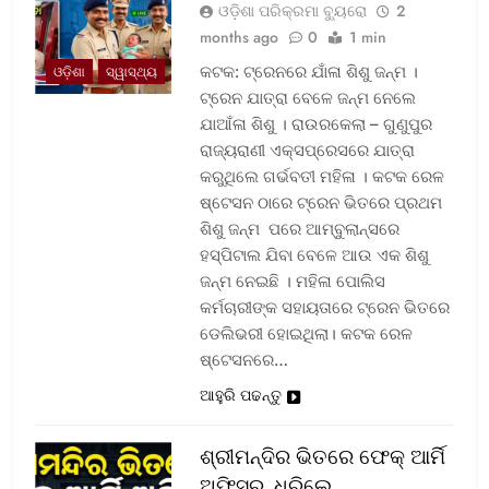
ଓଡ଼ିଶା ପରିକ୍ରମା ବ୍ୟୁରୋ
2
months ago
0
1 min
କଟକ: ଟ୍ରେନରେ ଯାଁଳା ଶିଶୁ ଜନ୍ମ ।
ଓଡ଼ିଶା
ସ୍ୱାସ୍ଥ୍ୟ
ଟ୍ରେନ ଯାତ୍ରା ବେଳେ ଜନ୍ମ ନେଲେ
ଯାଆଁଳା ଶିଶୁ । ରାଉରକେଲା – ଗୁଣୁପୁର
ରାଜ୍ୟରାଣୀ ଏକ୍ସପ୍ରେସରେ ଯାତ୍ରା
କରୁଥିଲେ ଗର୍ଭବତୀ ମହିଳା । କଟକ ରେଳ
ଷ୍ଟେସନ ଠାରେ ଟ୍ରେନ ଭିତରେ ପ୍ରଥମ
ଶିଶୁ ଜନ୍ମ ପରେ ଆମ୍ବୁଲାନ୍ସରେ
ହସ୍ପିଟାଲ ଯିବା ବେଳେ ଆଉ ଏକ ଶିଶୁ
ଜନ୍ମ ନେଇଛି । ମହିଳା ପୋଲିସ
କର୍ମଚାରୀଙ୍କ ସହାୟତାରେ ଟ୍ରେନ ଭିତରେ
ଡେଲିଭରୀ ହୋଇଥିଲା। କଟକ ରେଳ
ଷ୍ଟେସନରେ…
ଆହୁରି ପଢନ୍ତୁ
ଶ୍ରୀମନ୍ଦିର ଭିତରେ ଫେକ୍ ଆର୍ମି
ଅଫିସର, ଧରିଲେ