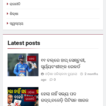
ରାଜନୀତି
ଶିକ୍ଷା
ସ୍ୱାସ୍ଥ୍ୟ
Latest
posts
ଖେଳ
୧୧ ବଲ୍‌ରେ ହାପ୍ ସେଞ୍ଚୁରୀ,
ସୂର୍ଯ୍ୟବଂଶୀଙ୍କ ରେକର୍ଡ
ଓଡ଼ିଶା ପରିକ୍ରମା ବ୍ୟୁରୋ
2 months
ago
0
ଓଡ଼ିଶା
ହେଲା ନାହିଁ ସଭ୍ୟ ପଦ
ରାଜନୀତି
ରଦ୍ଦ,ବଜେଡ଼ି ପିଟିସନ ଖାରଜ