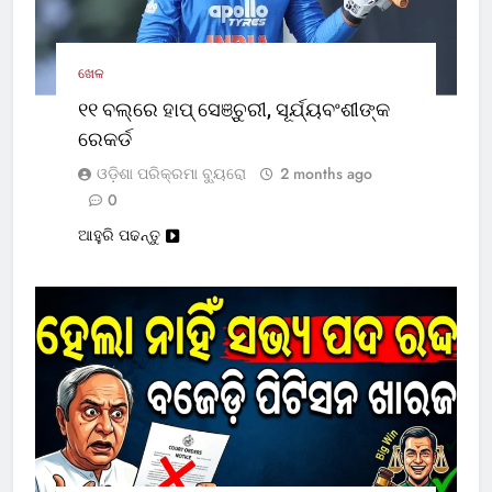
ଖେଳ
୧୧ ବଲ୍‌ରେ ହାପ୍ ସେଞ୍ଚୁରୀ, ସୂର୍ଯ୍ୟବଂଶୀଙ୍କ
ରେକର୍ଡ
ଓଡ଼ିଶା ପରିକ୍ରମା ବ୍ୟୁରୋ
2 months ago
0
ଆହୁରି ପଢନ୍ତୁ