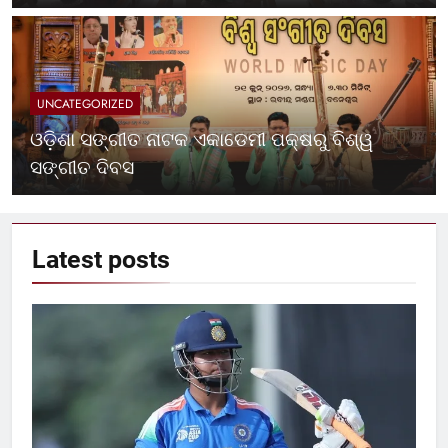
UNCATEGORIZED
ଓଡ଼ିଶା ସଙ୍ଗୀତ ନାଟକ ଏକାଡେମୀ ପକ୍ଷରୁ ବିଶ୍ୱ
ସଙ୍ଗୀତ ଦିବସ
Latest
posts