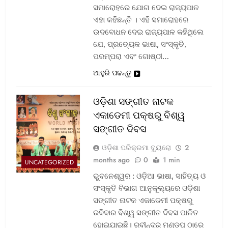
ସମାରୋହରେ ଯୋଗ ଦେଇ ରାଜ୍ୟପାଳ
ଏହା କହିଛନ୍ତି । ଏହି ସମାରୋହରେ
ଉଦବୋଧନ ଦେଇ ରାଜ୍ୟପାଳ କହିଥିଲେ
ଯେ, ପ୍ରତ୍ୟେକ ଭାଷା, ସଂସ୍କୃତି,
ପରମ୍ପରା ଏବଂ ଗୋଷ୍ଠୀ…
ଆହୁରି ପଢନ୍ତୁ
ଓଡ଼ିଶା ସଙ୍ଗୀତ ନାଟକ
ଏକାଡେମୀ ପକ୍ଷରୁ ବିଶ୍ୱ
ସଙ୍ଗୀତ ଦିବସ
ଓଡ଼ିଶା ପରିକ୍ରମା ବ୍ୟୁରୋ
2
months ago
0
1 min
UNCATEGORIZED
ଭୁବନେଶ୍ୱର : ଓଡ଼ିଆ ଭାଷା, ସାହିତ୍ୟ ଓ
ସଂସ୍କୃତି ବିଭାଗ ଆନୁକୂଲ୍ୟରେ ଓଡ଼ିଶା
ସଙ୍ଗୀତ ନାଟକ ଏକାଡେମୀ ପକ୍ଷରୁ
ରବିବାର ବିଶ୍ୱ ସଙ୍ଗୀତ ଦିବସ ପାଳିତ
ହୋଇଯାଇଛି। ରବୀନ୍ଦ୍ର ମଣ୍ଡପ ଠାରେ