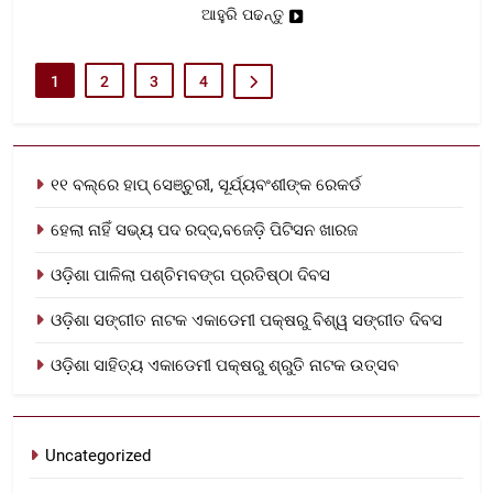
ଆହୁରି ପଢନ୍ତୁ
1
2
3
4
୧୧ ବଲ୍‌ରେ ହାପ୍ ସେଞ୍ଚୁରୀ, ସୂର୍ଯ୍ୟବଂଶୀଙ୍କ ରେକର୍ଡ
ହେଲା ନାହିଁ ସଭ୍ୟ ପଦ ରଦ୍ଦ,ବଜେଡ଼ି ପିଟିସନ ଖାରଜ
ଓଡ଼ିଶା ପାଳିଲା ପଶ୍ଚିମବଙ୍ଗ ପ୍ରତିଷ୍ଠା ଦିବସ
ଓଡ଼ିଶା ସଙ୍ଗୀତ ନାଟକ ଏକାଡେମୀ ପକ୍ଷରୁ ବିଶ୍ୱ ସଙ୍ଗୀତ ଦିବସ
ଓଡ଼ିଶା ସାହିତ୍ୟ ଏକାଡେମୀ ପକ୍ଷରୁ ଶ୍ରୁତି ନାଟକ ଉତ୍ସବ
Uncategorized