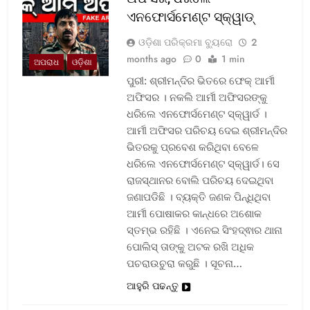
ଏନଫୋର୍ସମେଣ୍ଟ ସ୍କ୍ୱାଡ୍‌
ଓଡ଼ିଶା ପରିକ୍ରମା ବ୍ୟୁରୋ
2
months ago
0
1 min
ଅପରାଧ
ଓଡ଼ିଶା
ପୁରୀ: ଶ୍ରୀମନ୍ଦିର ଭିତରେ ଫେକ୍ ଆର୍ମୀ
ଅଫିସର । ନକଲି ଆର୍ମୀ ଅଫିସରଙ୍କୁ
ଧରିଲେ ଏନଫୋର୍ସମେଣ୍ଟ ସ୍କ୍ୱାର୍ଡ ।
ଆର୍ମୀ ଅଫିସର ପରିଚୟ ଦେଇ ଶ୍ରୀମନ୍ଦିର
ଭିତରକୁ ପ୍ରବେଶ କରିଥିବା ବେଳେ
ଧରିଲେ ଏନଫୋର୍ସମେଣ୍ଟ ସ୍କ୍ୱାର୍ଡ। ସେ
ରାଜସ୍ଥାନର ବୋଲି ପରିଚୟ ଦେଇଥିବା
ଜଣାପଡିଛି । ବ୍ୟକ୍ତି ଜଣକ ପିନ୍ଧିଥିବା
ଆର୍ମୀ ପୋଷାକର କାନ୍ଧରେ ଅଶୋକ
ସ୍ତମ୍ଭ ରହିଛି । ଏନେଇ ସିଂହଦ୍ଵାର ଥାନା
ପୋଲିସ୍ ତାଙ୍କୁ ଅଟକ ରଖି ଅଧିକ
ପଚରାଉଚୁରା କରୁଛି । ସୂଚନା…
ଆହୁରି ପଢନ୍ତୁ