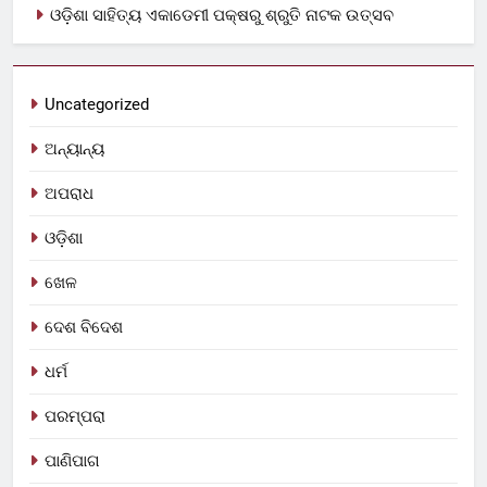
ଓଡ଼ିଶା ସାହିତ୍ୟ ଏକାଡେମୀ ପକ୍ଷରୁ ଶ୍ରୁତି ନାଟକ ଉତ୍ସବ
Uncategorized
ଅନ୍ୟାନ୍ୟ
ଅପରାଧ
ଓଡ଼ିଶା
ଖେଳ
ଦେଶ ବିଦେଶ
ଧର୍ମ
ପରମ୍ପରା
ପାଣିପାଗ