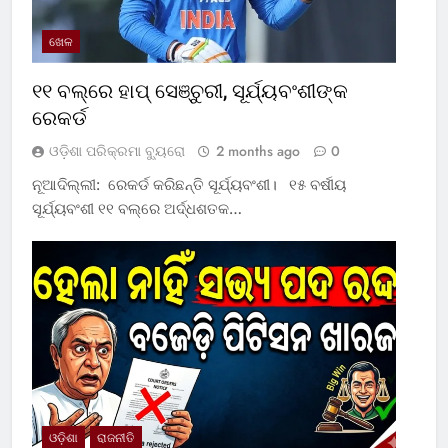
ଖେଳ
୧୧ ବଲ୍‌ରେ ହାପ୍ ସେଞ୍ଚୁରୀ, ସୂର୍ଯ୍ୟବଂଶୀଙ୍କ
ରେକର୍ଡ
ଓଡ଼ିଶା ପରିକ୍ରମା ବ୍ୟୁରୋ
2 months ago
0
ନୂଆଦିଲ୍ଲୀ: ରେକର୍ଡ କରିଛନ୍ତି ସୂର୍ଯ୍ୟବଂଶୀ। ୧୫ ବର୍ଷୀୟ
ସୂର୍ଯ୍ୟବଂଶୀ ୧୧ ବଲ୍‌ରେ ଅର୍ଦ୍ଧଶତକ…
ଓଡ଼ିଶା
ରାଜନୀତି