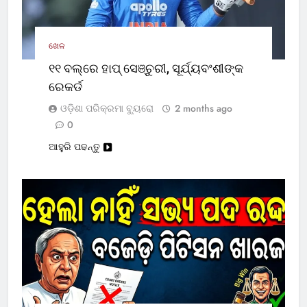
ଖେଳ
୧୧ ବଲ୍‌ରେ ହାପ୍ ସେଞ୍ଚୁରୀ, ସୂର୍ଯ୍ୟବଂଶୀଙ୍କ
ରେକର୍ଡ
ଓଡ଼ିଶା ପରିକ୍ରମା ବ୍ୟୁରୋ
2 months ago
0
ଆହୁରି ପଢନ୍ତୁ