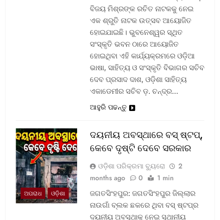
ବିଜୟ ମିଶ୍ରଙ୍କ ରଚିତ ନାଟକକୁ ନେଇ
ଏକ ଶ୍ରୁତି ନାଟକ ଉତ୍ସବ ଆୟୋଜିତ
ହୋଇଯାଇଛି। ଭୁବନେଶ୍ୱର ସ୍ଥିତ
ସଂସ୍କୃତି ଭବନ ଠାରେ ଆୟୋଜିତ
ହୋଇଥିବା ଏହି କାର୍ଯ୍ୟକ୍ରମରେ ଓଡ଼ିଆ
ଭାଷା, ସାହିତ୍ୟ ଓ ସଂସ୍କୃତି ବିଭାଗର ସଚିବ
ଦେବ ପ୍ରସାଦ ଦାଶ, ଓଡ଼ିଶା ସାହିତ୍ୟ
ଏକାଡେମୀର ସଚିବ ଡ଼. ଚନ୍ଦ୍ର…
ଆହୁରି ପଢନ୍ତୁ
ଦୟନୀୟ ଅବସ୍ଥାରେ ବସ୍‌ ଷ୍ଟପ୍‌,
କେବେ ଦୃଷ୍ଟି ଦେବେ ସରକାର
ଓଡ଼ିଶା ପରିକ୍ରମା ବ୍ୟୁରୋ
2
months ago
0
1 min
ଜଗତସିଂହପୁର: ଜଗତସିଂହପୁର ଜିଲ୍ଲାର
ଅପରାଧ
ଓଡ଼ିଶା
ନାଉଗାଁ ବ୍ଲକ ଛକରେ ଥିବା ବସ୍‌ ଷ୍ଟପ୍‌ର
ଦୟନୀୟ ଅବସ୍ଥାକୁ ନେଇ ସ୍ଥାନୀୟ