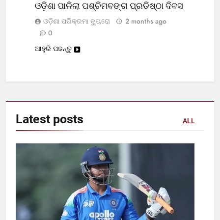
ଓଡ଼ିଶା ପାଳିଲା ପଶ୍ଚିମବଙ୍ଗ ପ୍ରତିଷ୍ଠା ଦିବସ
ଓଡ଼ିଶା ପରିକ୍ରମା ବ୍ୟୁରୋ
2 months ago
0
ଆହୁରି ପଢନ୍ତୁ
Latest
posts
ALL