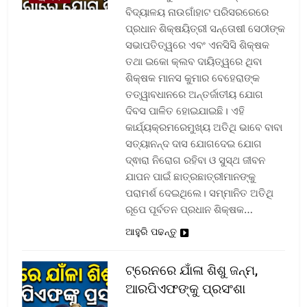
ବିଦ୍ୟାଳୟ ନାଉଗାଁହାଟ ପରିସରରେରେ
ପ୍ରଧାନ ଶିକ୍ଷୟିତ୍ରୀ ସନ୍ତୋଷୀ ସେଠୀଙ୍କ
ସଭାପତିତ୍ୱରେ ଏବଂ ଏନସିସି ଶିକ୍ଷକ
ତଥା ଇକୋ କ୍ଲବ ଦାୟିତ୍ୱରେ ଥିବା
ଶିକ୍ଷକ ମାନସ କୁମାର ବେହେରାଙ୍କ
ତତ୍ୱାବଧାନରେ ଅନ୍ତର୍ଜାତୀୟ ଯୋଗ
ଦିବସ ପାଳିତ ହୋଇଯାଇଛି। ଏହି
କାର୍ଯ୍ୟକ୍ରମରେମୁଖ୍ୟ ଅତିଥି ଭାବେ ବାବା
ସତ୍ୟାନନ୍ଦ ଦାସ ଯୋଗଦେଇ ଯୋଗ
ଦ୍ଵାରା ନିରୋଗ ରହିବା ଓ ସୁସ୍ଥ ଜୀବନ
ଯାପନ ପାଇଁ ଛାତ୍ରଛାତ୍ରୀମାନଙ୍କୁ
ପରାମର୍ଶ ଦେଇଥିଲେ। ସମ୍ମାନିତ ଅତିଥି
ରୂପେ ପୂର୍ବତନ ପ୍ରଧାନ ଶିକ୍ଷକ…
ଆହୁରି ପଢନ୍ତୁ
ଟ୍ରେନରେ ଯାଁଳା ଶିଶୁ ଜନ୍ମ,
ଆରପିଏଫଙ୍କୁ ପ୍ରସଂଶା