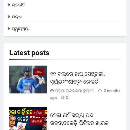
ରାଜନୀତି
ଶିକ୍ଷା
ସ୍ୱାସ୍ଥ୍ୟ
Latest
posts
ଖେଳ
୧୧ ବଲ୍‌ରେ ହାପ୍ ସେଞ୍ଚୁରୀ,
ସୂର୍ଯ୍ୟବଂଶୀଙ୍କ ରେକର୍ଡ
ଓଡ଼ିଶା ପରିକ୍ରମା ବ୍ୟୁରୋ
2 months
ago
0
ଓଡ଼ିଶା
ହେଲା ନାହିଁ ସଭ୍ୟ ପଦ
ରାଜନୀତି
ରଦ୍ଦ,ବଜେଡ଼ି ପିଟିସନ ଖାରଜ