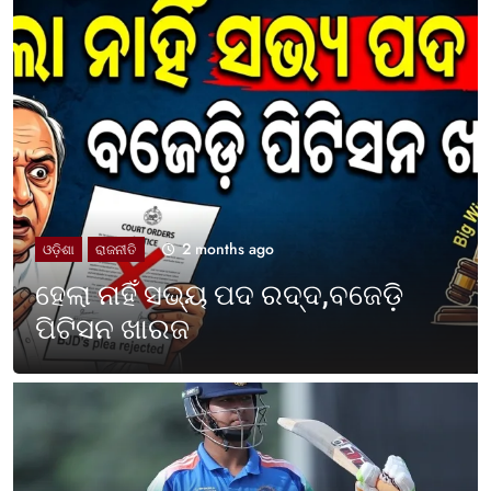
2 months ago
UNCATEGORIZED
ଓଡ଼ିଶା ପାଳିଲା ପଶ୍ଚିମବଙ୍ଗ
ପ୍ରତିଷ୍ଠା ଦିବସ