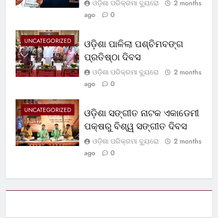
ଓଡ଼ିଶା ପରିକ୍ରମା ବ୍ୟୁରୋ
2 months
ago
0
UNCATEGORIZED
ଓଡ଼ିଶା ପାଳିଲା ପଶ୍ଚିମବଙ୍ଗ
ପ୍ରତିଷ୍ଠା ଦିବସ
ଓଡ଼ିଶା ପରିକ୍ରମା ବ୍ୟୁରୋ
2 months
ago
0
UNCATEGORIZED
ଓଡ଼ିଶା ସଙ୍ଗୀତ ନାଟକ ଏକାଡେମୀ
ପକ୍ଷରୁ ବିଶ୍ୱ ସଙ୍ଗୀତ ଦିବସ
ଓଡ଼ିଶା ପରିକ୍ରମା ବ୍ୟୁରୋ
2 months
ago
0