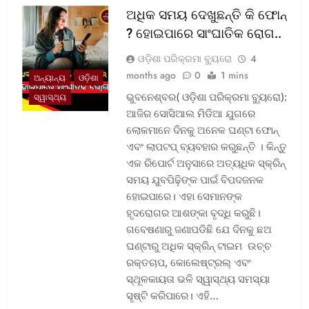
ଅଧିକ ସମୟ ଦେଖୁଛନ୍ତି କି ଫୋନ୍
? ହୋଇପାରେ ସାଂଘାତିକ ରୋଗ..
ଓଡ଼ିଶା ପରିକ୍ରମା ବ୍ୟୁରୋ
4
months ago
0
1 mins
ଅନ୍ୟାନ୍ୟ
ଓଡ଼ିଶା
ଭୁବନେଶ୍ବର( ଓଡ଼ିଶା ପରିକ୍ରମା ବ୍ୟୁରୋ):
ସ୍ୱାସ୍ଥ୍ୟ
ଆଜିର ସୋସିଆଲ ମିଡିଆ ଯୁଗରେ
ଲୋକମାନେ ଦିନକୁ ଅନେକ ଘଣ୍ଟା ଫୋନ୍
ଏବଂ ଲାପଟପ୍ ବ୍ୟବହାର କରୁଛନ୍ତି । କିନ୍ତୁ
ଏକ ରିପୋର୍ଟ ଅନୁସାରେ ଅତ୍ୟଧିକ ସ୍କ୍ରିନ୍
ସମୟ ଯୁବପିଢ଼ିଙ୍କ ପାଇଁ ବିପଦଜନକ
ହୋଇପାରେ। ଏହା ସେମାନଙ୍କ
ହୃଦରୋଗର ଆଶଙ୍କା ବୃଦ୍ଧି କରୁଛି।
ଗବେଷଣାରୁ ଜଣାପଡିଛି ଯେ ଦିନକୁ ଛଅ
ଘଣ୍ଟାରୁ ଅଧିକ ସ୍କ୍ରିନ୍ ଟାଇମ ଉଚ୍ଚ
ରକ୍ତଚାପ, କୋଲେଷ୍ଟ୍ରଲ୍ ଏବଂ
ସ୍ଥୂଳକାୟତା ଭଳି ସ୍ୱାସ୍ଥ୍ୟ ସମସ୍ୟା
ସୃଷ୍ଟି କରିପାରେ। ଏହି…