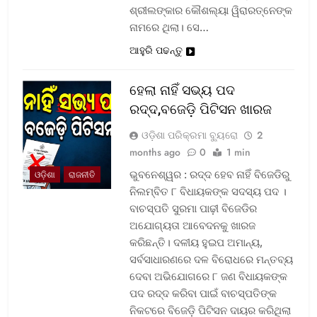
ଶ୍ରୀଲଙ୍କାର କୌଶଲ୍ୟା ୱିରାରତ୍ନେଙ୍କ
ନାମରେ ଥିଲା। ସେ…
ଆହୁରି ପଢନ୍ତୁ
ହେଲା ନାହିଁ ସଭ୍ୟ ପଦ
ରଦ୍ଦ,ବଜେଡ଼ି ପିଟିସନ ଖାରଜ
ଓଡ଼ିଶା ପରିକ୍ରମା ବ୍ୟୁରୋ
2
months ago
0
1 min
ଭୁବନେଶ୍ୱର : ରଦ୍ଦ ହେବ ନାହିଁ ବିଜେଡିରୁ
ଓଡ଼ିଶା
ରାଜନୀତି
ନିଲମ୍ବିତ ୮ ବିଧାୟକଙ୍କ ସଦସ୍ୟ ପଦ ।
ବାଚସ୍ପତି ସୁରମା ପାଢ଼ୀ ବିଜେଡିର
ଅଯୋଗ୍ୟତା ଆବେଦନକୁ ଖାରଜ
କରିଛନ୍ତି। ଦଳୀୟ ହୁଇପ ଅମାନ୍ୟ,
ସର୍ବସାଧାରଣରେ ଦଳ ବିରୋଧରେ ମନ୍ତବ୍ୟ
ଦେବା ଅଭିଯୋଗରେ ୮ ଜଣ ବିଧାୟକଙ୍କ
ପଦ ରଦ୍ଦ କରିବା ପାଇଁ ବାଚସ୍ପତିଙ୍କ
ନିକଟରେ ବିଜେଡ଼ି ପିଟିସନ ଦାୟର କରିଥିଲା