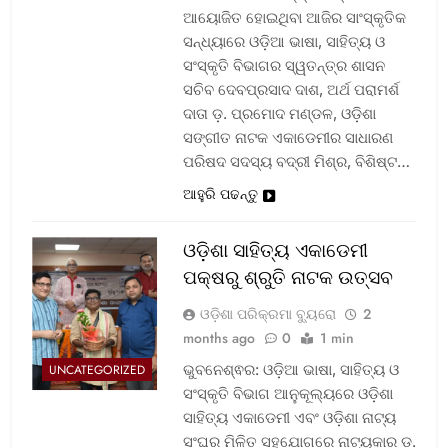
ଆୟୋଜିତ ହୋଇଥିବା ଆଜିର ସାଂସ୍କୃତିକ
ସନ୍ଧ୍ୟାରେ ଓଡ଼ିଆ ଭାଷା, ସାହିତ୍ୟ ଓ
ସଂସ୍କୃତି ବିଭାଗର ସ୍ୱତନ୍ତ୍ର ଶାସନ
ସଚିବ ଦେବପ୍ରସାଦ ଦାଶ, ଅର୍ଥ ପରାମର୍ଶ
ଦାତା ଡ଼. ପ୍ରମୋଦ ମଣ୍ଡଳ, ଓଡ଼ିଶା
ସଙ୍ଗୀତ ନାଟକ ଏକାଡେମୀର ସାଧାରଣ
ପରିଷଦ ସଦସ୍ୟ ବଦ୍ରୀ ମିଶ୍ର, ବିଶିଷ୍ଟ…
ଆହୁରି ପଢନ୍ତୁ
ଓଡ଼ିଶା ସାହିତ୍ୟ ଏକାଡେମୀ
ପକ୍ଷରୁ ଶ୍ରୁତି ନାଟକ ଉତ୍ସବ
ଓଡ଼ିଶା ପରିକ୍ରମା ବ୍ୟୁରୋ
2
months ago
0
1 min
ଭୁବନେଶ୍ଵର: ଓଡ଼ିଆ ଭାଷା, ସାହିତ୍ୟ ଓ
UNCATEGORIZED
ସଂସ୍କୃତି ବିଭାଗ ଆନୁକୂଲ୍ୟରେ ଓଡ଼ିଶା
ସାହିତ୍ୟ ଏକାଡେମୀ ଏବଂ ଓଡ଼ିଶା ନାଟ୍ୟ
ସଂଘର ମିଳିତ ସହଯୋଗରେ ନାଟ୍ୟକାର ଡ଼.