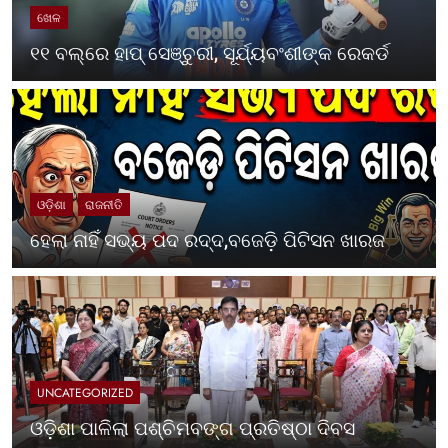
ଖେଳ
୧୧ ବଲ୍‌ରେ ହାପ୍ ସେଞ୍ଚୁରୀ, ସୂର୍ଯ୍ୟବଂଶୀଙ୍କ ରେକର୍ଡ
ଓଡ଼ିଶା
ରାଜନୀତି
ହେଲା ନାହିଁ ସଭ୍ୟ ପଦ ରଦ୍ଦ,ବଜେଡ଼ି ପିଟିସନ ଖାରଜ
UNCATEGORIZED
ଓଡ଼ିଶା ପାଳିଲା ପଶ୍ଚିମବଙ୍ଗ ପ୍ରତିଷ୍ଠା ଦିବସ