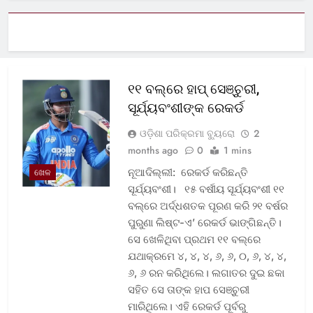
୧୧ ବଲ୍‌ରେ ହାପ୍ ସେଞ୍ଚୁରୀ,
ସୂର୍ଯ୍ୟବଂଶୀଙ୍କ ରେକର୍ଡ
ଓଡ଼ିଶା ପରିକ୍ରମା ବ୍ୟୁରୋ
2
months ago
0
1 mins
ନୂଆଦିଲ୍ଲୀ: ରେକର୍ଡ କରିଛନ୍ତି
ଖେଳ
ସୂର୍ଯ୍ୟବଂଶୀ। ୧୫ ବର୍ଷୀୟ ସୂର୍ଯ୍ୟବଂଶୀ ୧୧
ବଲ୍‌ରେ ଅର୍ଦ୍ଧଶତକ ପୂରଣ କରି ୨୧ ବର୍ଷର
ପୁରୁଣା ଲିଷ୍ଟ-ଏ’ ରେକର୍ଡ ଭାଙ୍ଗିଛନ୍ତି।
ସେ ଖେଳିଥିବା ପ୍ରଥମ ୧୧ ବଲ୍‌ରେ
ଯଥାକ୍ରମେ ୪, ୪, ୪, ୬, ୬, ୦, ୬, ୪, ୪,
୬, ୬ ରନ କରିଥିଲେ। ଲଗାତର ଦୁଇ ଛକା
ସହିତ ସେ ତାଙ୍କ ହାପ ସେଞ୍ଚୁରୀ
ମାରିଥିଲେ। ଏହି ରେକର୍ଡ ପୂର୍ବରୁ