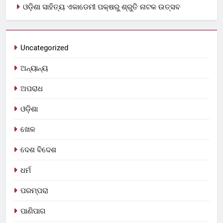
ଓଡ଼ିଶା ସାହିତ୍ୟ ଏକାଡେମୀ ପକ୍ଷରୁ ଶ୍ରୁତି ନାଟକ ଉତ୍ସବ
Uncategorized
ଅନ୍ୟାନ୍ୟ
ଅପରାଧ
ଓଡ଼ିଶା
ଖେଳ
ଦେଶ ବିଦେଶ
ଧର୍ମ
ପରମ୍ପରା
ପାଣିପାଗ