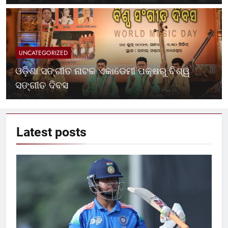
UNCATEGORIZED
ଓଡ଼ିଶା ସଙ୍ଗୀତ ନାଟକ ଏକାଡେମୀ ପକ୍ଷରୁ ବିଶ୍ୱ
ସଙ୍ଗୀତ ଦିବସ
Latest
posts