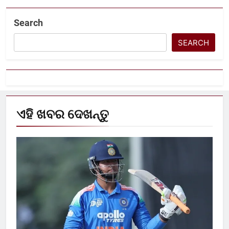
Search
SEARCH
ଏହି ଖବର ଦେଖନ୍ତୁ