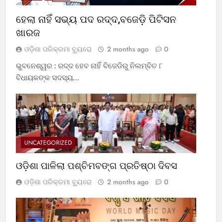
ହେଲା ନାହିଁ ସଭ୍ୟ ପଦ ରଦ୍ଦ,ବଜେଡ଼ି ପିଟିସନ
ଖାରଜ
ଓଡ଼ିଶା ପରିକ୍ରମା ବ୍ୟୁରୋ
2 months ago
0
ଭୁବନେଶ୍ୱର : ରଦ୍ଦ ହେବ ନାହିଁ ବିଜେଡିରୁ ନିଲମ୍ବିତ ୮
ବିଧାୟକଙ୍କ ସଦସ୍ୟ…
UNCATEGORIZED
ଓଡ଼ିଶା ପାଳିଲା ପଶ୍ଚିମବଙ୍ଗ ପ୍ରତିଷ୍ଠା ଦିବସ
ଓଡ଼ିଶା ପରିକ୍ରମା ବ୍ୟୁରୋ
2 months ago
0