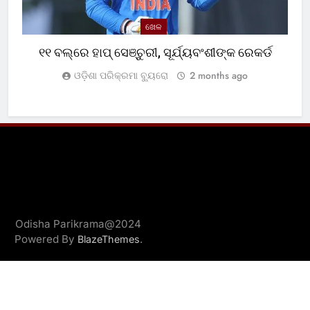
ଖେଳ
୧୧ ବଲ୍‌ରେ ହାପ୍ ସେଞ୍ଚୁରୀ, ସୂର୍ଯ୍ୟବଂଶୀଙ୍କ ରେକର୍ଡ
ଓଡ଼ିଶା ପରିକ୍ରମା ବ୍ୟୁରୋ
2 months ago
Odisha Parikrama@2024
Powered By
.
BlazeThemes