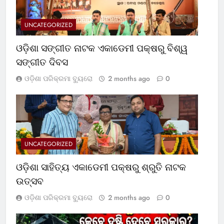
UNCATEGORIZED
ଓଡ଼ିଶା ସଙ୍ଗୀତ ନାଟକ ଏକାଡେମୀ ପକ୍ଷରୁ ବିଶ୍ୱ
ସଙ୍ଗୀତ ଦିବସ
ଓଡ଼ିଶା ପରିକ୍ରମା ବ୍ୟୁରୋ
2 months ago
0
UNCATEGORIZED
ଓଡ଼ିଶା ସାହିତ୍ୟ ଏକାଡେମୀ ପକ୍ଷରୁ ଶ୍ରୁତି ନାଟକ
ଉତ୍ସବ
ଓଡ଼ିଶା ପରିକ୍ରମା ବ୍ୟୁରୋ
2 months ago
0