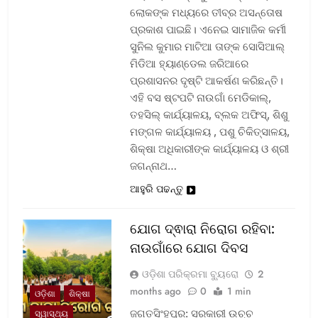
ଲୋକଙ୍କ ମଧ୍ୟରେ ତୀବ୍ର ଅସନ୍ତୋଷ
ପ୍ରକାଶ ପାଇଛି। ଏନେଇ ସାମାଜିକ କର୍ମୀ
ସୁନିଲ କୁମାର ମାଟିଆ ତାଙ୍କ ସୋସିଆଲ୍‌
ମିଡିଆ ହ୍ୟାଣ୍ଡେଲ ଜରିଆରେ
ପ୍ରଶାସନର ଦୃଷ୍ଟି ଆକର୍ଷଣ କରିଛନ୍ତି।
ଏହି ବସ ଷ୍ଟପଟି ନାଉଗାଁ ମେଡିକାଲ୍‌,
ତହସିଲ୍‌ କାର୍ଯ୍ୟାଳୟ, ବ୍ଲକ ଅଫିସ୍‌, ଶିଶୁ
ମଙ୍ଗଳ କାର୍ଯ୍ୟାଳୟ , ପଶୁ ଚିକିତ୍ସାଳୟ,
ଶିକ୍ଷା ଅଧିକାରୀଙ୍କ କାର୍ଯ୍ୟାଳୟ ଓ ଶ୍ରୀ
ଜଗନ୍ନାଥ…
ଆହୁରି ପଢନ୍ତୁ
ଯୋଗ ଦ୍ଵାରା ନିରୋଗ ରହିବା:
ନାଉଗାଁରେ ଯୋଗ ଦିବସ
ଓଡ଼ିଶା ପରିକ୍ରମା ବ୍ୟୁରୋ
2
months ago
0
1 min
ଓଡ଼ିଶା
ଶିକ୍ଷା
ଜଗତସିଂହପୁର: ସରକାରୀ ଉଚ୍ଚ
ସ୍ୱାସ୍ଥ୍ୟ