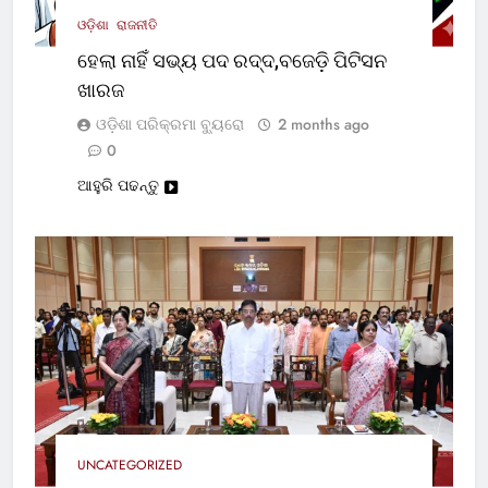
ଓଡ଼ିଶା
ରାଜନୀତି
ହେଲା ନାହିଁ ସଭ୍ୟ ପଦ ରଦ୍ଦ,ବଜେଡ଼ି ପିଟିସନ
ଖାରଜ
ଓଡ଼ିଶା ପରିକ୍ରମା ବ୍ୟୁରୋ
2 months ago
0
ଆହୁରି ପଢନ୍ତୁ
UNCATEGORIZED