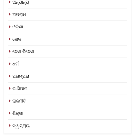
ଅନ୍ୟାନ୍ୟ
ଅପରାଧ
ଓଡ଼ିଶା
ଖେଳ
ଦେଶ ବିଦେଶ
ଧର୍ମ
ପରମ୍ପରା
ପାଣିପାଗ
ରାଜନୀତି
ଶିକ୍ଷା
ସ୍ୱାସ୍ଥ୍ୟ