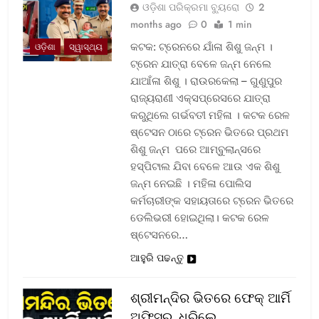
ଓଡ଼ିଶା ପରିକ୍ରମା ବ୍ୟୁରୋ
2
months ago
0
1 min
କଟକ: ଟ୍ରେନରେ ଯାଁଳା ଶିଶୁ ଜନ୍ମ ।
ଓଡ଼ିଶା
ସ୍ୱାସ୍ଥ୍ୟ
ଟ୍ରେନ ଯାତ୍ରା ବେଳେ ଜନ୍ମ ନେଲେ
ଯାଆଁଳା ଶିଶୁ । ରାଉରକେଲା – ଗୁଣୁପୁର
ରାଜ୍ୟରାଣୀ ଏକ୍ସପ୍ରେସରେ ଯାତ୍ରା
କରୁଥିଲେ ଗର୍ଭବତୀ ମହିଳା । କଟକ ରେଳ
ଷ୍ଟେସନ ଠାରେ ଟ୍ରେନ ଭିତରେ ପ୍ରଥମ
ଶିଶୁ ଜନ୍ମ ପରେ ଆମ୍ବୁଲାନ୍ସରେ
ହସ୍ପିଟାଲ ଯିବା ବେଳେ ଆଉ ଏକ ଶିଶୁ
ଜନ୍ମ ନେଇଛି । ମହିଳା ପୋଲିସ
କର୍ମଚାରୀଙ୍କ ସହାୟତାରେ ଟ୍ରେନ ଭିତରେ
ଡେଲିଭରୀ ହୋଇଥିଲା। କଟକ ରେଳ
ଷ୍ଟେସନରେ…
ଆହୁରି ପଢନ୍ତୁ
ଶ୍ରୀମନ୍ଦିର ଭିତରେ ଫେକ୍ ଆର୍ମି
ଅଫିସର, ଧରିଲେ