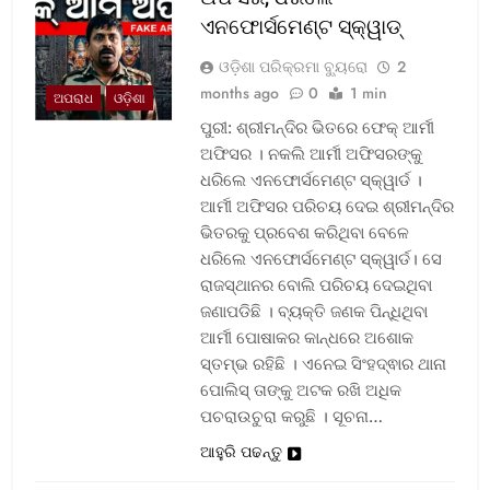
ଏନଫୋର୍ସମେଣ୍ଟ ସ୍କ୍ୱାଡ୍‌
ଓଡ଼ିଶା ପରିକ୍ରମା ବ୍ୟୁରୋ
2
months ago
0
1 min
ଅପରାଧ
ଓଡ଼ିଶା
ପୁରୀ: ଶ୍ରୀମନ୍ଦିର ଭିତରେ ଫେକ୍ ଆର୍ମୀ
ଅଫିସର । ନକଲି ଆର୍ମୀ ଅଫିସରଙ୍କୁ
ଧରିଲେ ଏନଫୋର୍ସମେଣ୍ଟ ସ୍କ୍ୱାର୍ଡ ।
ଆର୍ମୀ ଅଫିସର ପରିଚୟ ଦେଇ ଶ୍ରୀମନ୍ଦିର
ଭିତରକୁ ପ୍ରବେଶ କରିଥିବା ବେଳେ
ଧରିଲେ ଏନଫୋର୍ସମେଣ୍ଟ ସ୍କ୍ୱାର୍ଡ। ସେ
ରାଜସ୍ଥାନର ବୋଲି ପରିଚୟ ଦେଇଥିବା
ଜଣାପଡିଛି । ବ୍ୟକ୍ତି ଜଣକ ପିନ୍ଧିଥିବା
ଆର୍ମୀ ପୋଷାକର କାନ୍ଧରେ ଅଶୋକ
ସ୍ତମ୍ଭ ରହିଛି । ଏନେଇ ସିଂହଦ୍ଵାର ଥାନା
ପୋଲିସ୍ ତାଙ୍କୁ ଅଟକ ରଖି ଅଧିକ
ପଚରାଉଚୁରା କରୁଛି । ସୂଚନା…
ଆହୁରି ପଢନ୍ତୁ