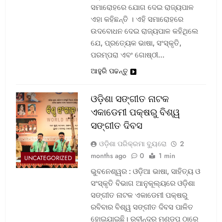
ସମାରୋହରେ ଯୋଗ ଦେଇ ରାଜ୍ୟପାଳ
ଏହା କହିଛନ୍ତି । ଏହି ସମାରୋହରେ
ଉଦବୋଧନ ଦେଇ ରାଜ୍ୟପାଳ କହିଥିଲେ
ଯେ, ପ୍ରତ୍ୟେକ ଭାଷା, ସଂସ୍କୃତି,
ପରମ୍ପରା ଏବଂ ଗୋଷ୍ଠୀ…
ଆହୁରି ପଢନ୍ତୁ
ଓଡ଼ିଶା ସଙ୍ଗୀତ ନାଟକ
ଏକାଡେମୀ ପକ୍ଷରୁ ବିଶ୍ୱ
ସଙ୍ଗୀତ ଦିବସ
ଓଡ଼ିଶା ପରିକ୍ରମା ବ୍ୟୁରୋ
2
months ago
0
1 min
UNCATEGORIZED
ଭୁବନେଶ୍ୱର : ଓଡ଼ିଆ ଭାଷା, ସାହିତ୍ୟ ଓ
ସଂସ୍କୃତି ବିଭାଗ ଆନୁକୂଲ୍ୟରେ ଓଡ଼ିଶା
ସଙ୍ଗୀତ ନାଟକ ଏକାଡେମୀ ପକ୍ଷରୁ
ରବିବାର ବିଶ୍ୱ ସଙ୍ଗୀତ ଦିବସ ପାଳିତ
ହୋଇଯାଇଛି। ରବୀନ୍ଦ୍ର ମଣ୍ଡପ ଠାରେ