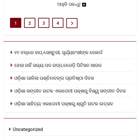
ଆହୁରି ପଢନ୍ତୁ
1
2
3
4
୧୧ ବଲ୍‌ରେ ହାପ୍ ସେଞ୍ଚୁରୀ, ସୂର୍ଯ୍ୟବଂଶୀଙ୍କ ରେକର୍ଡ
ହେଲା ନାହିଁ ସଭ୍ୟ ପଦ ରଦ୍ଦ,ବଜେଡ଼ି ପିଟିସନ ଖାରଜ
ଓଡ଼ିଶା ପାଳିଲା ପଶ୍ଚିମବଙ୍ଗ ପ୍ରତିଷ୍ଠା ଦିବସ
ଓଡ଼ିଶା ସଙ୍ଗୀତ ନାଟକ ଏକାଡେମୀ ପକ୍ଷରୁ ବିଶ୍ୱ ସଙ୍ଗୀତ ଦିବସ
ଓଡ଼ିଶା ସାହିତ୍ୟ ଏକାଡେମୀ ପକ୍ଷରୁ ଶ୍ରୁତି ନାଟକ ଉତ୍ସବ
Uncategorized