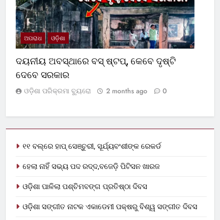
ଅପରାଧ
ଓଡ଼ିଶା
ଦୟନୀୟ ଅବସ୍ଥାରେ ବସ୍‌ ଷ୍ଟପ୍‌, କେବେ ଦୃଷ୍ଟି
ଦେବେ ସରକାର
ଓଡ଼ିଶା ପରିକ୍ରମା ବ୍ୟୁରୋ
2 months ago
0
୧୧ ବଲ୍‌ରେ ହାପ୍ ସେଞ୍ଚୁରୀ, ସୂର୍ଯ୍ୟବଂଶୀଙ୍କ ରେକର୍ଡ
ହେଲା ନାହିଁ ସଭ୍ୟ ପଦ ରଦ୍ଦ,ବଜେଡ଼ି ପିଟିସନ ଖାରଜ
ଓଡ଼ିଶା ପାଳିଲା ପଶ୍ଚିମବଙ୍ଗ ପ୍ରତିଷ୍ଠା ଦିବସ
ଓଡ଼ିଶା ସଙ୍ଗୀତ ନାଟକ ଏକାଡେମୀ ପକ୍ଷରୁ ବିଶ୍ୱ ସଙ୍ଗୀତ ଦିବସ