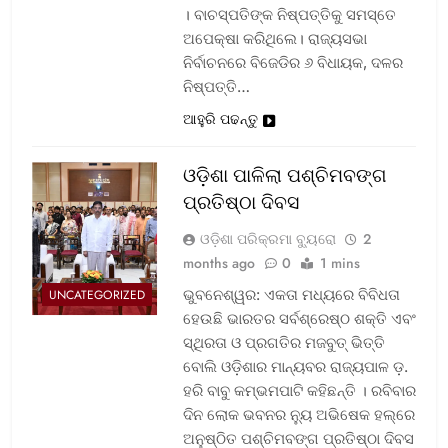
। ବାଚସ୍ପତିଙ୍କ ନିଷ୍ପତ୍ତିକୁ ସମସ୍ତେ
ଅପେକ୍ଷା କରିଥିଲେ। ରାଜ୍ୟସଭା
ନିର୍ବାଚନରେ ବିଜେଡିର ୬ ବିଧାୟକ, ଦଳର
ନିଷ୍ପତ୍ତି…
ଆହୁରି ପଢନ୍ତୁ
ଓଡ଼ିଶା ପାଳିଲା ପଶ୍ଚିମବଙ୍ଗ
ପ୍ରତିଷ୍ଠା ଦିବସ
ଓଡ଼ିଶା ପରିକ୍ରମା ବ୍ୟୁରୋ
2
months ago
0
1 mins
ଭୁବନେଶ୍ୱର: ଏକତା ମଧ୍ୟରେ ବିବିଧତା
UNCATEGORIZED
ହେଉଛି ଭାରତର ସର୍ବଶ୍ରେଷ୍ଠ ଶକ୍ତି ଏବଂ
ସ୍ଥିରତା ଓ ପ୍ରଗତିର ମଜବୁତ୍ ଭିତ୍ତି
ବୋଲି ଓଡ଼ିଶାର ମାନ୍ୟବର ରାଜ୍ୟପାଳ ଡ଼.
ହରି ବାବୁ କମ୍ଭମପାଟି କହିଛନ୍ତି । ରବିବାର
ଦିନ ଲୋକ ଭବନର ନ୍ୟୁ ଅଭିଷେକ ହଲ୍‌ରେ
ଅନୁଷ୍ଠିତ ପଶ୍ଚିମବଙ୍ଗ ପ୍ରତିଷ୍ଠା ଦିବସ