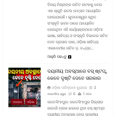
ବିଜୟ ମିଶ୍ରଙ୍କ ରଚିତ ନାଟକକୁ ନେଇ
ଏକ ଶ୍ରୁତି ନାଟକ ଉତ୍ସବ ଆୟୋଜିତ
ହୋଇଯାଇଛି। ଭୁବନେଶ୍ୱର ସ୍ଥିତ
ସଂସ୍କୃତି ଭବନ ଠାରେ ଆୟୋଜିତ
ହୋଇଥିବା ଏହି କାର୍ଯ୍ୟକ୍ରମରେ ଓଡ଼ିଆ
ଭାଷା, ସାହିତ୍ୟ ଓ ସଂସ୍କୃତି ବିଭାଗର ସଚିବ
ଦେବ ପ୍ରସାଦ ଦାଶ, ଓଡ଼ିଶା ସାହିତ୍ୟ
ଏକାଡେମୀର ସଚିବ ଡ଼. ଚନ୍ଦ୍ର…
ଆହୁରି ପଢନ୍ତୁ
ଦୟନୀୟ ଅବସ୍ଥାରେ ବସ୍‌ ଷ୍ଟପ୍‌,
କେବେ ଦୃଷ୍ଟି ଦେବେ ସରକାର
ଓଡ଼ିଶା ପରିକ୍ରମା ବ୍ୟୁରୋ
2
months ago
0
1 min
ଜଗତସିଂହପୁର: ଜଗତସିଂହପୁର ଜିଲ୍ଲାର
ଅପରାଧ
ଓଡ଼ିଶା
ନାଉଗାଁ ବ୍ଲକ ଛକରେ ଥିବା ବସ୍‌ ଷ୍ଟପ୍‌ର
ଦୟନୀୟ ଅବସ୍ଥାକୁ ନେଇ ସ୍ଥାନୀୟ