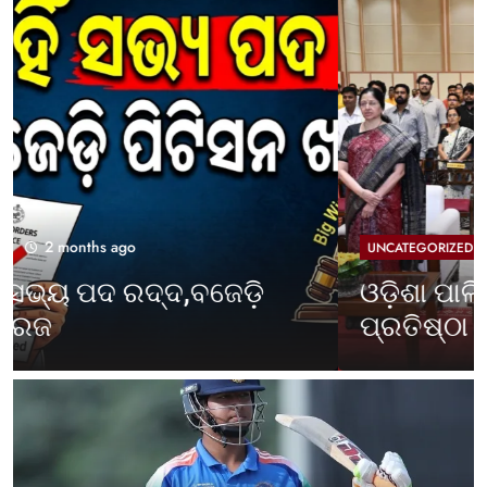
2 months ago
UNCATEGORIZED
ଓଡ଼ିଶା ପାଳିଲା ପଶ୍ଚିମବଙ୍ଗ
ପ୍ରତିଷ୍ଠା ଦିବସ