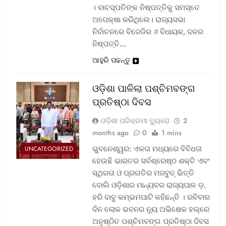
। ବାଚସ୍ପତିଙ୍କ ନିଷ୍ପତ୍ତିକୁ ସମସ୍ତେ
ଅପେକ୍ଷା କରିଥିଲେ। ରାଜ୍ୟସଭା
ନିର୍ବାଚନରେ ବିଜେଡିର ୬ ବିଧାୟକ, ଦଳର
ନିଷ୍ପତ୍ତି…
ଆହୁରି ପଢନ୍ତୁ
ଓଡ଼ିଶା ପାଳିଲା ପଶ୍ଚିମବଙ୍ଗ
ପ୍ରତିଷ୍ଠା ଦିବସ
ଓଡ଼ିଶା ପରିକ୍ରମା ବ୍ୟୁରୋ
2
months ago
0
1 mins
ଭୁବନେଶ୍ୱର: ଏକତା ମଧ୍ୟରେ ବିବିଧତା
UNCATEGORIZED
ହେଉଛି ଭାରତର ସର୍ବଶ୍ରେଷ୍ଠ ଶକ୍ତି ଏବଂ
ସ୍ଥିରତା ଓ ପ୍ରଗତିର ମଜବୁତ୍ ଭିତ୍ତି
ବୋଲି ଓଡ଼ିଶାର ମାନ୍ୟବର ରାଜ୍ୟପାଳ ଡ଼.
ହରି ବାବୁ କମ୍ଭମପାଟି କହିଛନ୍ତି । ରବିବାର
ଦିନ ଲୋକ ଭବନର ନ୍ୟୁ ଅଭିଷେକ ହଲ୍‌ରେ
ଅନୁଷ୍ଠିତ ପଶ୍ଚିମବଙ୍ଗ ପ୍ରତିଷ୍ଠା ଦିବସ