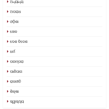
ଅନ୍ୟାନ୍ୟ
ଅପରାଧ
ଓଡ଼ିଶା
ଖେଳ
ଦେଶ ବିଦେଶ
ଧର୍ମ
ପରମ୍ପରା
ପାଣିପାଗ
ରାଜନୀତି
ଶିକ୍ଷା
ସ୍ୱାସ୍ଥ୍ୟ