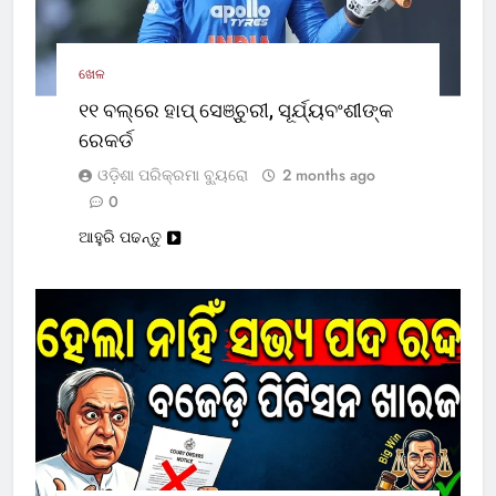
ଖେଳ
୧୧ ବଲ୍‌ରେ ହାପ୍ ସେଞ୍ଚୁରୀ, ସୂର୍ଯ୍ୟବଂଶୀଙ୍କ
ରେକର୍ଡ
ଓଡ଼ିଶା ପରିକ୍ରମା ବ୍ୟୁରୋ
2 months ago
0
ଆହୁରି ପଢନ୍ତୁ