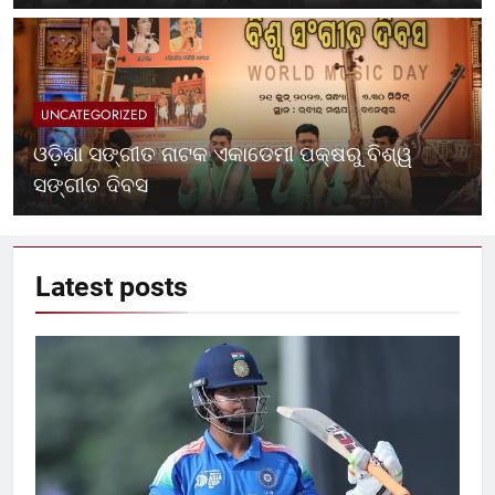
UNCATEGORIZED
ଓଡ଼ିଶା ସଙ୍ଗୀତ ନାଟକ ଏକାଡେମୀ ପକ୍ଷରୁ ବିଶ୍ୱ
ସଙ୍ଗୀତ ଦିବସ
Latest
posts