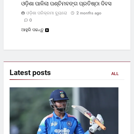
ଓଡ଼ିଶା ପାଳିଲା ପଶ୍ଚିମବଙ୍ଗ ପ୍ରତିଷ୍ଠା ଦିବସ
ଓଡ଼ିଶା ପରିକ୍ରମା ବ୍ୟୁରୋ
2 months ago
0
ଆହୁରି ପଢନ୍ତୁ
Latest
posts
ALL