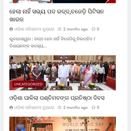
ହେଲା ନାହିଁ ସଭ୍ୟ ପଦ ରଦ୍ଦ,ବଜେଡ଼ି ପିଟିସନ
ଖାରଜ
ଓଡ଼ିଶା ପରିକ୍ରମା ବ୍ୟୁରୋ
2 months ago
0
ଭୁବନେଶ୍ୱର : ରଦ୍ଦ ହେବ ନାହିଁ ବିଜେଡିରୁ ନିଲମ୍ବିତ ୮
ବିଧାୟକଙ୍କ ସଦସ୍ୟ…
UNCATEGORIZED
ଓଡ଼ିଶା ପାଳିଲା ପଶ୍ଚିମବଙ୍ଗ ପ୍ରତିଷ୍ଠା ଦିବସ
ଓଡ଼ିଶା ପରିକ୍ରମା ବ୍ୟୁରୋ
2 months ago
0