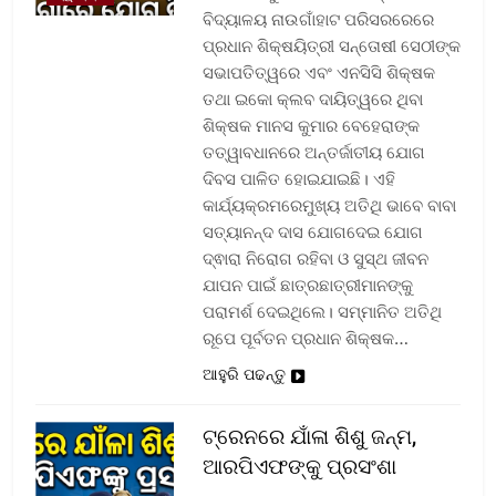
ବିଦ୍ୟାଳୟ ନାଉଗାଁହାଟ ପରିସରରେରେ
ପ୍ରଧାନ ଶିକ୍ଷୟିତ୍ରୀ ସନ୍ତୋଷୀ ସେଠୀଙ୍କ
ସଭାପତିତ୍ୱରେ ଏବଂ ଏନସିସି ଶିକ୍ଷକ
ତଥା ଇକୋ କ୍ଲବ ଦାୟିତ୍ୱରେ ଥିବା
ଶିକ୍ଷକ ମାନସ କୁମାର ବେହେରାଙ୍କ
ତତ୍ୱାବଧାନରେ ଅନ୍ତର୍ଜାତୀୟ ଯୋଗ
ଦିବସ ପାଳିତ ହୋଇଯାଇଛି। ଏହି
କାର୍ଯ୍ୟକ୍ରମରେମୁଖ୍ୟ ଅତିଥି ଭାବେ ବାବା
ସତ୍ୟାନନ୍ଦ ଦାସ ଯୋଗଦେଇ ଯୋଗ
ଦ୍ଵାରା ନିରୋଗ ରହିବା ଓ ସୁସ୍ଥ ଜୀବନ
ଯାପନ ପାଇଁ ଛାତ୍ରଛାତ୍ରୀମାନଙ୍କୁ
ପରାମର୍ଶ ଦେଇଥିଲେ। ସମ୍ମାନିତ ଅତିଥି
ରୂପେ ପୂର୍ବତନ ପ୍ରଧାନ ଶିକ୍ଷକ…
ଆହୁରି ପଢନ୍ତୁ
ଟ୍ରେନରେ ଯାଁଳା ଶିଶୁ ଜନ୍ମ,
ଆରପିଏଫଙ୍କୁ ପ୍ରସଂଶା