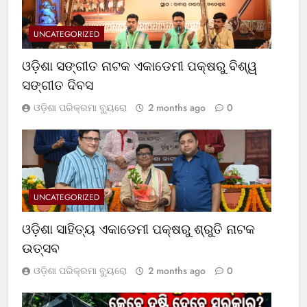
UNCATEGORIZED
ଓଡ଼ିଶା ସଙ୍ଗୀତ ନାଟକ ଏକାଡେମୀ ପକ୍ଷରୁ ବିଶ୍ୱ
ସଙ୍ଗୀତ ଦିବସ
ଓଡ଼ିଶା ପରିକ୍ରମା ବ୍ୟୁରୋ
2 months ago
0
UNCATEGORIZED
ଓଡ଼ିଶା ସାହିତ୍ୟ ଏକାଡେମୀ ପକ୍ଷରୁ ଶ୍ରୁତି ନାଟକ
ଉତ୍ସବ
ଓଡ଼ିଶା ପରିକ୍ରମା ବ୍ୟୁରୋ
2 months ago
0