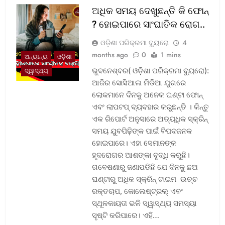
ଅଧିକ ସମୟ ଦେଖୁଛନ୍ତି କି ଫୋନ୍
? ହୋଇପାରେ ସାଂଘାତିକ ରୋଗ..
ଓଡ଼ିଶା ପରିକ୍ରମା ବ୍ୟୁରୋ
4
months ago
0
1 mins
ଅନ୍ୟାନ୍ୟ
ଓଡ଼ିଶା
ଭୁବନେଶ୍ବର( ଓଡ଼ିଶା ପରିକ୍ରମା ବ୍ୟୁରୋ):
ସ୍ୱାସ୍ଥ୍ୟ
ଆଜିର ସୋସିଆଲ ମିଡିଆ ଯୁଗରେ
ଲୋକମାନେ ଦିନକୁ ଅନେକ ଘଣ୍ଟା ଫୋନ୍
ଏବଂ ଲାପଟପ୍ ବ୍ୟବହାର କରୁଛନ୍ତି । କିନ୍ତୁ
ଏକ ରିପୋର୍ଟ ଅନୁସାରେ ଅତ୍ୟଧିକ ସ୍କ୍ରିନ୍
ସମୟ ଯୁବପିଢ଼ିଙ୍କ ପାଇଁ ବିପଦଜନକ
ହୋଇପାରେ। ଏହା ସେମାନଙ୍କ
ହୃଦରୋଗର ଆଶଙ୍କା ବୃଦ୍ଧି କରୁଛି।
ଗବେଷଣାରୁ ଜଣାପଡିଛି ଯେ ଦିନକୁ ଛଅ
ଘଣ୍ଟାରୁ ଅଧିକ ସ୍କ୍ରିନ୍ ଟାଇମ ଉଚ୍ଚ
ରକ୍ତଚାପ, କୋଲେଷ୍ଟ୍ରଲ୍ ଏବଂ
ସ୍ଥୂଳକାୟତା ଭଳି ସ୍ୱାସ୍ଥ୍ୟ ସମସ୍ୟା
ସୃଷ୍ଟି କରିପାରେ। ଏହି…