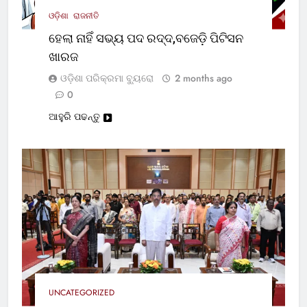
ଓଡ଼ିଶା
ରାଜନୀତି
ହେଲା ନାହିଁ ସଭ୍ୟ ପଦ ରଦ୍ଦ,ବଜେଡ଼ି ପିଟିସନ
ଖାରଜ
ଓଡ଼ିଶା ପରିକ୍ରମା ବ୍ୟୁରୋ
2 months ago
0
ଆହୁରି ପଢନ୍ତୁ
UNCATEGORIZED