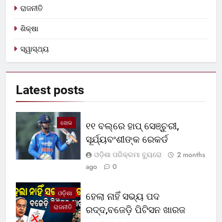
ରାଜନୀତି
ଶିକ୍ଷା
ସ୍ୱାସ୍ଥ୍ୟ
Latest
posts
ଖେଳ
୧୧ ବଲ୍‌ରେ ହାପ୍ ସେଞ୍ଚୁରୀ,
ସୂର୍ଯ୍ୟବଂଶୀଙ୍କ ରେକର୍ଡ
ଓଡ଼ିଶା ପରିକ୍ରମା ବ୍ୟୁରୋ
2 months
ago
0
ଓଡ଼ିଶା
ହେଲା ନାହିଁ ସଭ୍ୟ ପଦ
ରାଜନୀତି
ରଦ୍ଦ,ବଜେଡ଼ି ପିଟିସନ ଖାରଜ