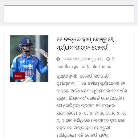
୧୧ ବଲ୍‌ରେ ହାପ୍ ସେଞ୍ଚୁରୀ,
ସୂର୍ଯ୍ୟବଂଶୀଙ୍କ ରେକର୍ଡ
ଓଡ଼ିଶା ପରିକ୍ରମା ବ୍ୟୁରୋ
2
months ago
0
1 mins
ନୂଆଦିଲ୍ଲୀ: ରେକର୍ଡ କରିଛନ୍ତି
ଖେଳ
ସୂର୍ଯ୍ୟବଂଶୀ। ୧୫ ବର୍ଷୀୟ ସୂର୍ଯ୍ୟବଂଶୀ ୧୧
ବଲ୍‌ରେ ଅର୍ଦ୍ଧଶତକ ପୂରଣ କରି ୨୧ ବର୍ଷର
ପୁରୁଣା ଲିଷ୍ଟ-ଏ’ ରେକର୍ଡ ଭାଙ୍ଗିଛନ୍ତି।
ସେ ଖେଳିଥିବା ପ୍ରଥମ ୧୧ ବଲ୍‌ରେ
ଯଥାକ୍ରମେ ୪, ୪, ୪, ୬, ୬, ୦, ୬, ୪, ୪,
୬, ୬ ରନ କରିଥିଲେ। ଲଗାତର ଦୁଇ ଛକା
ସହିତ ସେ ତାଙ୍କ ହାପ ସେଞ୍ଚୁରୀ
ମାରିଥିଲେ। ଏହି ରେକର୍ଡ ପୂର୍ବରୁ