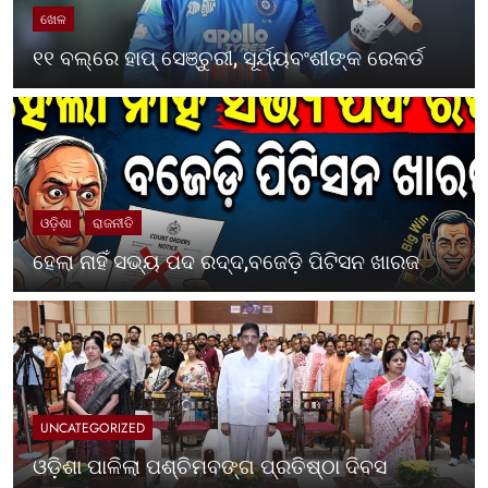
ଖେଳ
୧୧ ବଲ୍‌ରେ ହାପ୍ ସେଞ୍ଚୁରୀ, ସୂର୍ଯ୍ୟବଂଶୀଙ୍କ ରେକର୍ଡ
ଓଡ଼ିଶା
ରାଜନୀତି
ହେଲା ନାହିଁ ସଭ୍ୟ ପଦ ରଦ୍ଦ,ବଜେଡ଼ି ପିଟିସନ ଖାରଜ
UNCATEGORIZED
ଓଡ଼ିଶା ପାଳିଲା ପଶ୍ଚିମବଙ୍ଗ ପ୍ରତିଷ୍ଠା ଦିବସ