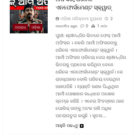
ଏନଫୋର୍ସମେଣ୍ଟ ସ୍କ୍ୱାଡ୍‌
ଓଡ଼ିଶା ପରିକ୍ରମା ବ୍ୟୁରୋ
2
months ago
0
1 min
ଅପରାଧ
ଓଡ଼ିଶା
ପୁରୀ: ଶ୍ରୀମନ୍ଦିର ଭିତରେ ଫେକ୍ ଆର୍ମୀ
ଅଫିସର । ନକଲି ଆର୍ମୀ ଅଫିସରଙ୍କୁ
ଧରିଲେ ଏନଫୋର୍ସମେଣ୍ଟ ସ୍କ୍ୱାର୍ଡ ।
ଆର୍ମୀ ଅଫିସର ପରିଚୟ ଦେଇ ଶ୍ରୀମନ୍ଦିର
ଭିତରକୁ ପ୍ରବେଶ କରିଥିବା ବେଳେ
ଧରିଲେ ଏନଫୋର୍ସମେଣ୍ଟ ସ୍କ୍ୱାର୍ଡ। ସେ
ରାଜସ୍ଥାନର ବୋଲି ପରିଚୟ ଦେଇଥିବା
ଜଣାପଡିଛି । ବ୍ୟକ୍ତି ଜଣକ ପିନ୍ଧିଥିବା
ଆର୍ମୀ ପୋଷାକର କାନ୍ଧରେ ଅଶୋକ
ସ୍ତମ୍ଭ ରହିଛି । ଏନେଇ ସିଂହଦ୍ଵାର ଥାନା
ପୋଲିସ୍ ତାଙ୍କୁ ଅଟକ ରଖି ଅଧିକ
ପଚରାଉଚୁରା କରୁଛି । ସୂଚନା…
ଆହୁରି ପଢନ୍ତୁ