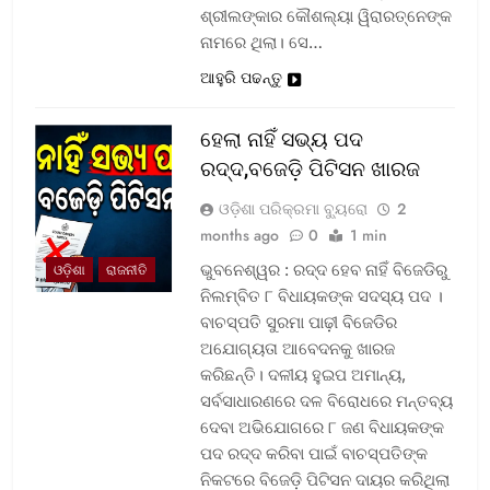
ଶ୍ରୀଲଙ୍କାର କୌଶଲ୍ୟା ୱିରାରତ୍ନେଙ୍କ
ନାମରେ ଥିଲା। ସେ…
ଆହୁରି ପଢନ୍ତୁ
ହେଲା ନାହିଁ ସଭ୍ୟ ପଦ
ରଦ୍ଦ,ବଜେଡ଼ି ପିଟିସନ ଖାରଜ
ଓଡ଼ିଶା ପରିକ୍ରମା ବ୍ୟୁରୋ
2
months ago
0
1 min
ଭୁବନେଶ୍ୱର : ରଦ୍ଦ ହେବ ନାହିଁ ବିଜେଡିରୁ
ଓଡ଼ିଶା
ରାଜନୀତି
ନିଲମ୍ବିତ ୮ ବିଧାୟକଙ୍କ ସଦସ୍ୟ ପଦ ।
ବାଚସ୍ପତି ସୁରମା ପାଢ଼ୀ ବିଜେଡିର
ଅଯୋଗ୍ୟତା ଆବେଦନକୁ ଖାରଜ
କରିଛନ୍ତି। ଦଳୀୟ ହୁଇପ ଅମାନ୍ୟ,
ସର୍ବସାଧାରଣରେ ଦଳ ବିରୋଧରେ ମନ୍ତବ୍ୟ
ଦେବା ଅଭିଯୋଗରେ ୮ ଜଣ ବିଧାୟକଙ୍କ
ପଦ ରଦ୍ଦ କରିବା ପାଇଁ ବାଚସ୍ପତିଙ୍କ
ନିକଟରେ ବିଜେଡ଼ି ପିଟିସନ ଦାୟର କରିଥିଲା