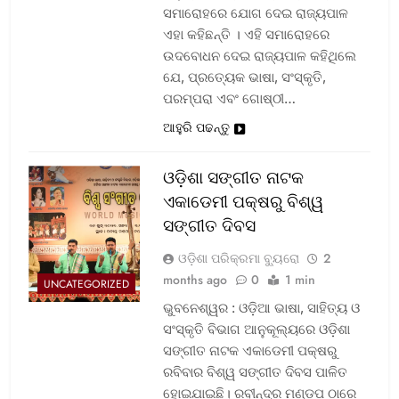
ସମାରୋହରେ ଯୋଗ ଦେଇ ରାଜ୍ୟପାଳ
ଏହା କହିଛନ୍ତି । ଏହି ସମାରୋହରେ
ଉଦବୋଧନ ଦେଇ ରାଜ୍ୟପାଳ କହିଥିଲେ
ଯେ, ପ୍ରତ୍ୟେକ ଭାଷା, ସଂସ୍କୃତି,
ପରମ୍ପରା ଏବଂ ଗୋଷ୍ଠୀ…
ଆହୁରି ପଢନ୍ତୁ
ଓଡ଼ିଶା ସଙ୍ଗୀତ ନାଟକ
ଏକାଡେମୀ ପକ୍ଷରୁ ବିଶ୍ୱ
ସଙ୍ଗୀତ ଦିବସ
ଓଡ଼ିଶା ପରିକ୍ରମା ବ୍ୟୁରୋ
2
months ago
0
1 min
UNCATEGORIZED
ଭୁବନେଶ୍ୱର : ଓଡ଼ିଆ ଭାଷା, ସାହିତ୍ୟ ଓ
ସଂସ୍କୃତି ବିଭାଗ ଆନୁକୂଲ୍ୟରେ ଓଡ଼ିଶା
ସଙ୍ଗୀତ ନାଟକ ଏକାଡେମୀ ପକ୍ଷରୁ
ରବିବାର ବିଶ୍ୱ ସଙ୍ଗୀତ ଦିବସ ପାଳିତ
ହୋଇଯାଇଛି। ରବୀନ୍ଦ୍ର ମଣ୍ଡପ ଠାରେ