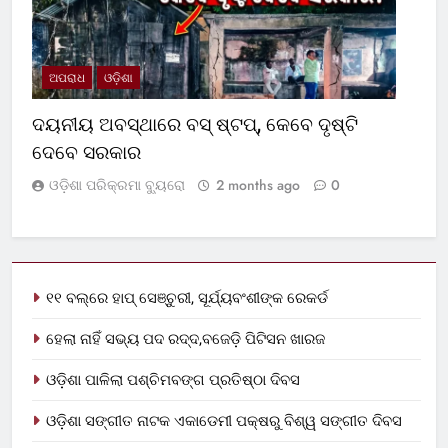
ଅପରାଧ
ଓଡ଼ିଶା
ଦୟନୀୟ ଅବସ୍ଥାରେ ବସ୍‌ ଷ୍ଟପ୍‌, କେବେ ଦୃଷ୍ଟି
ଦେବେ ସରକାର
ଓଡ଼ିଶା ପରିକ୍ରମା ବ୍ୟୁରୋ
2 months ago
0
୧୧ ବଲ୍‌ରେ ହାପ୍ ସେଞ୍ଚୁରୀ, ସୂର୍ଯ୍ୟବଂଶୀଙ୍କ ରେକର୍ଡ
ହେଲା ନାହିଁ ସଭ୍ୟ ପଦ ରଦ୍ଦ,ବଜେଡ଼ି ପିଟିସନ ଖାରଜ
ଓଡ଼ିଶା ପାଳିଲା ପଶ୍ଚିମବଙ୍ଗ ପ୍ରତିଷ୍ଠା ଦିବସ
ଓଡ଼ିଶା ସଙ୍ଗୀତ ନାଟକ ଏକାଡେମୀ ପକ୍ଷରୁ ବିଶ୍ୱ ସଙ୍ଗୀତ ଦିବସ