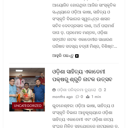
ଆୟୋଜିତ ହୋଇଥିବା ଆଜିର ସାଂସ୍କୃତିକ
ସନ୍ଧ୍ୟାରେ ଓଡ଼ିଆ ଭାଷା, ସାହିତ୍ୟ ଓ
ସଂସ୍କୃତି ବିଭାଗର ସ୍ୱତନ୍ତ୍ର ଶାସନ
ସଚିବ ଦେବପ୍ରସାଦ ଦାଶ, ଅର୍ଥ ପରାମର୍ଶ
ଦାତା ଡ଼. ପ୍ରମୋଦ ମଣ୍ଡଳ, ଓଡ଼ିଶା
ସଙ୍ଗୀତ ନାଟକ ଏକାଡେମୀର ସାଧାରଣ
ପରିଷଦ ସଦସ୍ୟ ବଦ୍ରୀ ମିଶ୍ର, ବିଶିଷ୍ଟ…
ଆହୁରି ପଢନ୍ତୁ
ଓଡ଼ିଶା ସାହିତ୍ୟ ଏକାଡେମୀ
ପକ୍ଷରୁ ଶ୍ରୁତି ନାଟକ ଉତ୍ସବ
ଓଡ଼ିଶା ପରିକ୍ରମା ବ୍ୟୁରୋ
2
months ago
0
1 min
ଭୁବନେଶ୍ଵର: ଓଡ଼ିଆ ଭାଷା, ସାହିତ୍ୟ ଓ
UNCATEGORIZED
ସଂସ୍କୃତି ବିଭାଗ ଆନୁକୂଲ୍ୟରେ ଓଡ଼ିଶା
ସାହିତ୍ୟ ଏକାଡେମୀ ଏବଂ ଓଡ଼ିଶା ନାଟ୍ୟ
ସଂଘର ମିଳିତ ସହଯୋଗରେ ନାଟ୍ୟକାର ଡ଼.