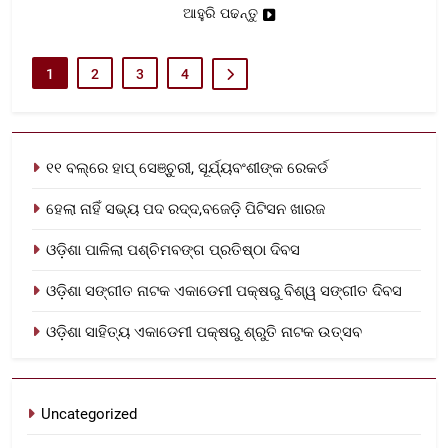
ଆହୁରି ପଢନ୍ତୁ
1
2
3
4
୧୧ ବଲ୍‌ରେ ହାପ୍ ସେଞ୍ଚୁରୀ, ସୂର୍ଯ୍ୟବଂଶୀଙ୍କ ରେକର୍ଡ
ହେଲା ନାହିଁ ସଭ୍ୟ ପଦ ରଦ୍ଦ,ବଜେଡ଼ି ପିଟିସନ ଖାରଜ
ଓଡ଼ିଶା ପାଳିଲା ପଶ୍ଚିମବଙ୍ଗ ପ୍ରତିଷ୍ଠା ଦିବସ
ଓଡ଼ିଶା ସଙ୍ଗୀତ ନାଟକ ଏକାଡେମୀ ପକ୍ଷରୁ ବିଶ୍ୱ ସଙ୍ଗୀତ ଦିବସ
ଓଡ଼ିଶା ସାହିତ୍ୟ ଏକାଡେମୀ ପକ୍ଷରୁ ଶ୍ରୁତି ନାଟକ ଉତ୍ସବ
Uncategorized