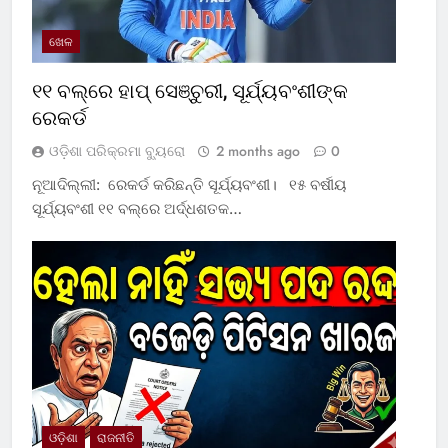
ଖେଳ
୧୧ ବଲ୍‌ରେ ହାପ୍ ସେଞ୍ଚୁରୀ, ସୂର୍ଯ୍ୟବଂଶୀଙ୍କ
ରେକର୍ଡ
ଓଡ଼ିଶା ପରିକ୍ରମା ବ୍ୟୁରୋ
2 months ago
0
ନୂଆଦିଲ୍ଲୀ: ରେକର୍ଡ କରିଛନ୍ତି ସୂର୍ଯ୍ୟବଂଶୀ। ୧୫ ବର୍ଷୀୟ
ସୂର୍ଯ୍ୟବଂଶୀ ୧୧ ବଲ୍‌ରେ ଅର୍ଦ୍ଧଶତକ…
ଓଡ଼ିଶା
ରାଜନୀତି