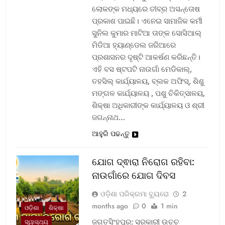
ଲୋକଙ୍କ ମଧ୍ୟରେ ତୀବ୍ର ଅସନ୍ତୋଷ
ପ୍ରକାଶ ପାଇଛି। ଏନେଇ ସାମାଜିକ କର୍ମୀ
ସୁନିଲ କୁମାର ମାଟିଆ ତାଙ୍କ ସୋସିଆଲ୍‌
ମିଡିଆ ହ୍ୟାଣ୍ଡେଲ ଜରିଆରେ
ପ୍ରଶାସନର ଦୃଷ୍ଟି ଆକର୍ଷଣ କରିଛନ୍ତି।
ଏହି ବସ ଷ୍ଟପଟି ନାଉଗାଁ ମେଡିକାଲ୍‌,
ତହସିଲ୍‌ କାର୍ଯ୍ୟାଳୟ, ବ୍ଲକ ଅଫିସ୍‌, ଶିଶୁ
ମଙ୍ଗଳ କାର୍ଯ୍ୟାଳୟ , ପଶୁ ଚିକିତ୍ସାଳୟ,
ଶିକ୍ଷା ଅଧିକାରୀଙ୍କ କାର୍ଯ୍ୟାଳୟ ଓ ଶ୍ରୀ
ଜଗନ୍ନାଥ…
ଆହୁରି ପଢନ୍ତୁ
ଯୋଗ ଦ୍ଵାରା ନିରୋଗ ରହିବା:
ନାଉଗାଁରେ ଯୋଗ ଦିବସ
ଓଡ଼ିଶା ପରିକ୍ରମା ବ୍ୟୁରୋ
2
months ago
0
1 min
ଓଡ଼ିଶା
ଶିକ୍ଷା
ଜଗତସିଂହପୁର: ସରକାରୀ ଉଚ୍ଚ
ସ୍ୱାସ୍ଥ୍ୟ