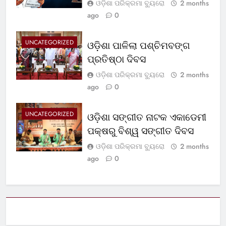
ଓଡ଼ିଶା ପରିକ୍ରମା ବ୍ୟୁରୋ
2 months
ago
0
UNCATEGORIZED
ଓଡ଼ିଶା ପାଳିଲା ପଶ୍ଚିମବଙ୍ଗ
ପ୍ରତିଷ୍ଠା ଦିବସ
ଓଡ଼ିଶା ପରିକ୍ରମା ବ୍ୟୁରୋ
2 months
ago
0
UNCATEGORIZED
ଓଡ଼ିଶା ସଙ୍ଗୀତ ନାଟକ ଏକାଡେମୀ
ପକ୍ଷରୁ ବିଶ୍ୱ ସଙ୍ଗୀତ ଦିବସ
ଓଡ଼ିଶା ପରିକ୍ରମା ବ୍ୟୁରୋ
2 months
ago
0