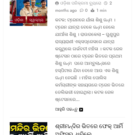
ଓଡ଼ିଶା ପରିକ୍ରମା ବ୍ୟୁରୋ
2
months ago
0
1 min
କଟକ: ଟ୍ରେନରେ ଯାଁଳା ଶିଶୁ ଜନ୍ମ ।
ଓଡ଼ିଶା
ସ୍ୱାସ୍ଥ୍ୟ
ଟ୍ରେନ ଯାତ୍ରା ବେଳେ ଜନ୍ମ ନେଲେ
ଯାଆଁଳା ଶିଶୁ । ରାଉରକେଲା – ଗୁଣୁପୁର
ରାଜ୍ୟରାଣୀ ଏକ୍ସପ୍ରେସରେ ଯାତ୍ରା
କରୁଥିଲେ ଗର୍ଭବତୀ ମହିଳା । କଟକ ରେଳ
ଷ୍ଟେସନ ଠାରେ ଟ୍ରେନ ଭିତରେ ପ୍ରଥମ
ଶିଶୁ ଜନ୍ମ ପରେ ଆମ୍ବୁଲାନ୍ସରେ
ହସ୍ପିଟାଲ ଯିବା ବେଳେ ଆଉ ଏକ ଶିଶୁ
ଜନ୍ମ ନେଇଛି । ମହିଳା ପୋଲିସ
କର୍ମଚାରୀଙ୍କ ସହାୟତାରେ ଟ୍ରେନ ଭିତରେ
ଡେଲିଭରୀ ହୋଇଥିଲା। କଟକ ରେଳ
ଷ୍ଟେସନରେ…
ଆହୁରି ପଢନ୍ତୁ
ଶ୍ରୀମନ୍ଦିର ଭିତରେ ଫେକ୍ ଆର୍ମି
ଅଫିସର, ଧରିଲେ