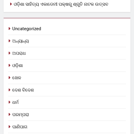
ଓଡ଼ିଶା ସାହିତ୍ୟ ଏକାଡେମୀ ପକ୍ଷରୁ ଶ୍ରୁତି ନାଟକ ଉତ୍ସବ
Uncategorized
ଅନ୍ୟାନ୍ୟ
ଅପରାଧ
ଓଡ଼ିଶା
ଖେଳ
ଦେଶ ବିଦେଶ
ଧର୍ମ
ପରମ୍ପରା
ପାଣିପାଗ