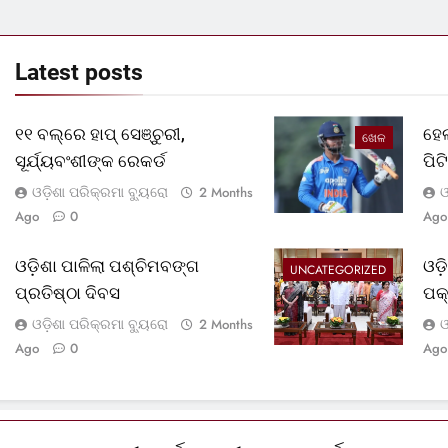
Latest
posts
୧୧ ବଲ୍‌ରେ ହାପ୍ ସେଞ୍ଚୁରୀ,
ହେଲ
ଖେଳ
ସୂର୍ଯ୍ୟବଂଶୀଙ୍କ ରେକର୍ଡ
ପି
ଓଡ଼ିଶା ପରିକ୍ରମା ବ୍ୟୁରୋ
ଓ
2 Months
Ago
0
Ago
ଓଡ଼ିଶା ପାଳିଲା ପଶ୍ଚିମବଙ୍ଗ
ଓଡ
UNCATEGORIZED
ପ୍ରତିଷ୍ଠା ଦିବସ
ପକ
ଓଡ଼ିଶା ପରିକ୍ରମା ବ୍ୟୁରୋ
ଓ
2 Months
Ago
0
Ago