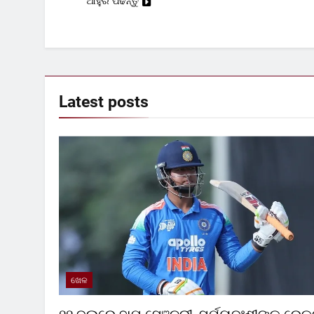
ଆହୁରି ପଢନ୍ତୁ
Latest
posts
ଖେଳ