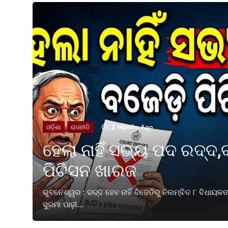
2 Months Ago
ଓଡ଼ିଶା
ରାଜନୀତି
ହେଲା ନାହିଁ ସଭ୍ୟ ପଦ ରଦ୍ଦ,
ପିଟିସନ ଖାରଜ
ତକ ପୂରଣ
ଭୁବନେଶ୍ୱର : ରଦ୍ଦ ହେବ ନାହିଁ ବିଜେଡିରୁ ନିଲମ୍ବିତ ୮ ବିଧାୟ
ସୁରମା ପାଢ଼ୀ…