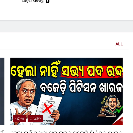
ଆହୁରି ପଢନ୍ତୁ
ALL
ଓଡ଼ିଶା
ରାଜନୀତି