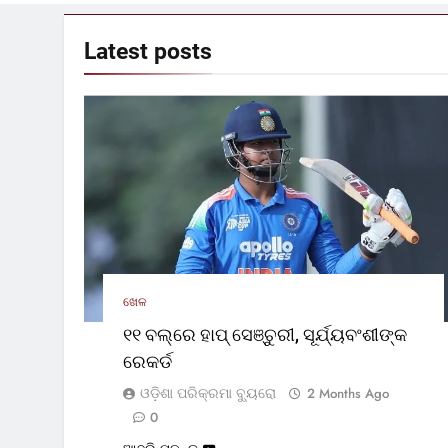
Latest
posts
ଖେଳ
୧୧ ବଲ୍‌ରେ ହାପ୍ ସେଞ୍ଚୁରୀ, ସୂର୍ଯ୍ୟବଂଶୀଙ୍କ
ରେକର୍ଡ
ଓଡ଼ିଶା ପରିକ୍ରମା ବ୍ୟୁରୋ
2 Months Ago
0