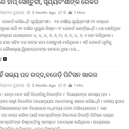
ରେ ହାପ୍ ସେଞ୍ଚୁରୀ, ସୂର୍ଯ୍ୟବଂଶୀଙ୍କ ରେକର୍ଡ
ରିକ୍ରମା ବ୍ୟୁରୋ
2 Months Ago
0
1 Mins
 ରେକର୍ଡ କରିଛନ୍ତି ସୂର୍ଯ୍ୟବଂଶୀ। ୧୫ ବର୍ଷୀୟ ସୂର୍ଯ୍ୟବଂଶୀ ୧୧ ବଲ୍‌ରେ
ପୂରଣ କରି ୨୧ ବର୍ଷର ପୁରୁଣା ଲିଷ୍ଟ-ଏ’ ରେକର୍ଡ ଭାଙ୍ଗିଛନ୍ତି। ସେ ଖେଳିଥିବା
ଲ୍‌ରେ ଯଥାକ୍ରମେ ୪, ୪, ୪, ୬, ୬, ୦, ୬, ୪, ୪, ୬, ୬ ରନ କରିଥିଲେ।
ଛକା ସହିତ ସେ ତାଙ୍କ ହାପ ସେଞ୍ଚୁରୀ ମାରିଥିଲେ। ଏହି ରେକର୍ଡ ପୂର୍ବରୁ
ର କୌଶଲ୍ୟା ୱିରାରତ୍ନେଙ୍କ ନାମରେ ଥିଲା। ସେ…
ତୁ
ାହିଁ ସଭ୍ୟ ପଦ ରଦ୍ଦ,ବଜେଡ଼ି ପିଟିସନ ଖାରଜ
ରିକ୍ରମା ବ୍ୟୁରୋ
2 Months Ago
0
1 Min
: ରଦ୍ଦ ହେବ ନାହିଁ ବିଜେଡିରୁ ନିଲମ୍ବିତ ୮ ବିଧାୟକଙ୍କ ସଦସ୍ୟ ପଦ ।
ସୁରମା ପାଢ଼ୀ ବିଜେଡିର ଅଯୋଗ୍ୟତା ଆବେଦନକୁ ଖାରଜ କରିଛନ୍ତି। ଦଳୀୟ ହୁଇପ
ର୍ବସାଧାରଣରେ ଦଳ ବିରୋଧରେ ମନ୍ତବ୍ୟ ଦେବା ଅଭିଯୋଗରେ ୮ ଜଣ
 ପଦ ରଦ୍ଦ କରିବା ପାଇଁ ବାଚସ୍ପତିଙ୍କ ନିକଟରେ ବିଜେଡ଼ି ପିଟିସନ ଦାୟର
ବାଚସ୍ପତିଙ୍କ ନିଷ୍ପତ୍ତିକୁ ସମସ୍ତେ ଅପେକ୍ଷା କରିଥିଲେ। ରାଜ୍ୟସଭା
 ବିଜେଡିର ୬ ବିଧାୟକ, ଦଳର ନିଷ୍ପତ୍ତି…