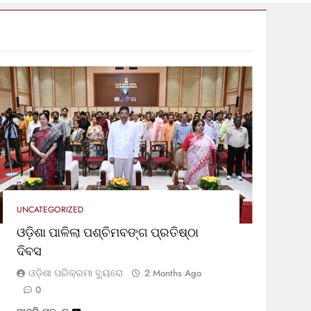
UNCATEGORIZED
ଓଡ଼ିଶା ପାଳିଲା ପଶ୍ଚିମବଙ୍ଗ ପ୍ରତିଷ୍ଠା
ଦିବସ
ଓଡ଼ିଶା ପରିକ୍ରମା ବ୍ୟୁରୋ
2 Months Ago
0