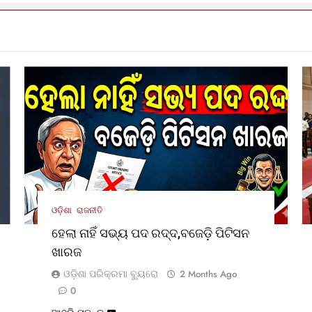
ଓଡ଼ିଶା
ରାଜନୀତି
ହେଲା ନାହିଁ ସଭ୍ୟ ପଦ ରଦ୍ଦ,ବଜେଡ଼ି ପିଟିସନ
ଖାରଜ
ଓଡ଼ିଶା ପରିକ୍ରମା ବ୍ୟୁରୋ
2 Months Ago
0