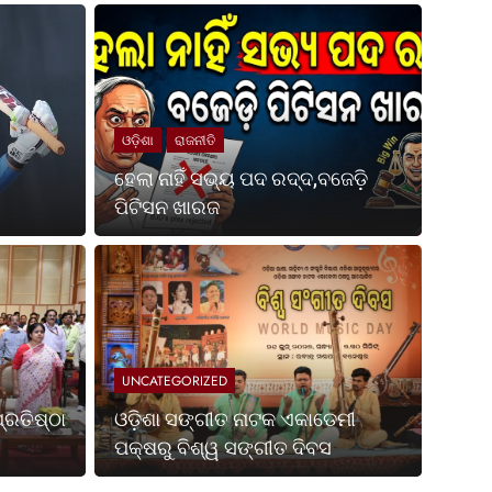
ଓଡ଼ିଶା
ରାଜନୀତି
ହେଲା ନାହିଁ ସଭ୍ୟ ପଦ ରଦ୍ଦ,ବଜେଡ଼ି
ପିଟିସନ ଖାରଜ
Ago
UNCATE
ପଶ୍ଚିମବଙ୍ଗ ପ୍ରତିଷ୍ଠା
ଓଡ଼
ପକ୍
UNCATEGORIZED
ା ହେଉଛି ଭାରତର ସର୍ବଶ୍ରେଷ୍ଠ ଶକ୍ତି ଏବଂ ସ୍ଥିରତା ଓ
ଭୁବନେଶ୍
୍ରତିଷ୍ଠା
ଓଡ଼ିଶା ସଙ୍ଗୀତ ନାଟକ ଏକାଡେମୀ
ଏକାଡେମ
ପକ୍ଷରୁ ବିଶ୍ୱ ସଙ୍ଗୀତ ଦିବସ