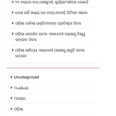
୧୧ ବଲ୍‌ରେ ହାପ୍ ସେଞ୍ଚୁରୀ, ସୂର୍ଯ୍ୟବଂଶୀଙ୍କ ରେକର୍ଡ
ହେଲା ନାହିଁ ସଭ୍ୟ ପଦ ରଦ୍ଦ,ବଜେଡ଼ି ପିଟିସନ ଖାରଜ
ଓଡ଼ିଶା ପାଳିଲା ପଶ୍ଚିମବଙ୍ଗ ପ୍ରତିଷ୍ଠା ଦିବସ
ଓଡ଼ିଶା ସଙ୍ଗୀତ ନାଟକ ଏକାଡେମୀ ପକ୍ଷରୁ ବିଶ୍ୱ
ସଙ୍ଗୀତ ଦିବସ
ଓଡ଼ିଶା ସାହିତ୍ୟ ଏକାଡେମୀ ପକ୍ଷରୁ ଶ୍ରୁତି ନାଟକ
ଉତ୍ସବ
Uncategorized
ଅନ୍ୟାନ୍ୟ
ଅପରାଧ
ଓଡ଼ିଶା