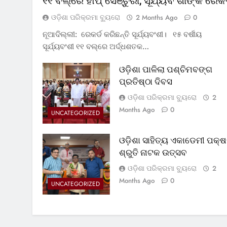
୧୧ ବଲ୍‌ରେ ହାପ୍ ସେଞ୍ଚୁରୀ, ସୂର୍ଯ୍ୟବଂଶୀଙ୍କ ରେକର
ଓଡ଼ିଶା ପରିକ୍ରମା ବ୍ୟୁରୋ
2 Months Ago
0
ନୂଆଦିଲ୍ଲୀ: ରେକର୍ଡ କରିଛନ୍ତି ସୂର୍ଯ୍ୟବଂଶୀ। ୧୫ ବର୍ଷୀୟ
ସୂର୍ଯ୍ୟବଂଶୀ ୧୧ ବଲ୍‌ରେ ଅର୍ଦ୍ଧଶତକ…
ଓଡ଼ିଶା ପାଳିଲା ପଶ୍ଚିମବଙ୍ଗ
ପ୍ରତିଷ୍ଠା ଦିବସ
ଓଡ଼ିଶା ପରିକ୍ରମା ବ୍ୟୁରୋ
2
Months Ago
0
UNCATEGORIZED
ଓଡ଼ିଶା ସାହିତ୍ୟ ଏକାଡେମୀ ପକ୍ଷ
ଶ୍ରୁତି ନାଟକ ଉତ୍ସବ
ଓଡ଼ିଶା ପରିକ୍ରମା ବ୍ୟୁରୋ
2
Months Ago
0
UNCATEGORIZED