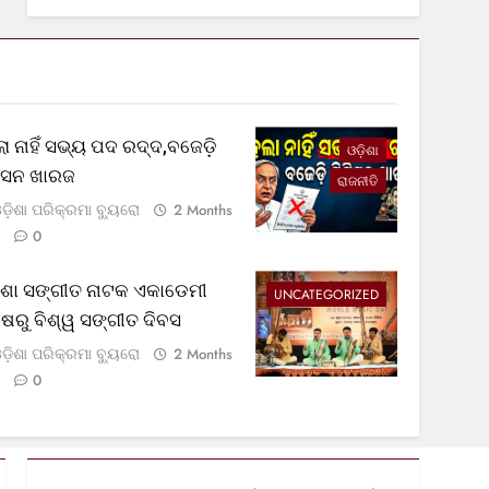
ା ନାହିଁ ସଭ୍ୟ ପଦ ରଦ୍ଦ,ବଜେଡ଼ି
ଓଡ଼ିଶା
ଟିସନ ଖାରଜ
ରାଜନୀତି
ଡ଼ିଶା ପରିକ୍ରମା ବ୍ୟୁରୋ
2 Months
0
଼ିଶା ସଙ୍ଗୀତ ନାଟକ ଏକାଡେମୀ
UNCATEGORIZED
୍ଷରୁ ବିଶ୍ୱ ସଙ୍ଗୀତ ଦିବସ
ଡ଼ିଶା ପରିକ୍ରମା ବ୍ୟୁରୋ
2 Months
0