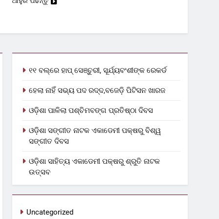
ଆହୁରି ପଢନ୍ତୁ
୧୧ ବଲ୍‌ରେ ହାପ୍ ସେଞ୍ଚୁରୀ, ସୂର୍ଯ୍ୟବଂଶୀଙ୍କ ରେକର୍ଡ
ହେଲା ନାହିଁ ସଭ୍ୟ ପଦ ରଦ୍ଦ,ବଜେଡ଼ି ପିଟିସନ ଖାରଜ
ଓଡ଼ିଶା ପାଳିଲା ପଶ୍ଚିମବଙ୍ଗ ପ୍ରତିଷ୍ଠା ଦିବସ
ଓଡ଼ିଶା ସଙ୍ଗୀତ ନାଟକ ଏକାଡେମୀ ପକ୍ଷରୁ ବିଶ୍ୱ
ସଙ୍ଗୀତ ଦିବସ
ଓଡ଼ିଶା ସାହିତ୍ୟ ଏକାଡେମୀ ପକ୍ଷରୁ ଶ୍ରୁତି ନାଟକ
ଉତ୍ସବ
Uncategorized