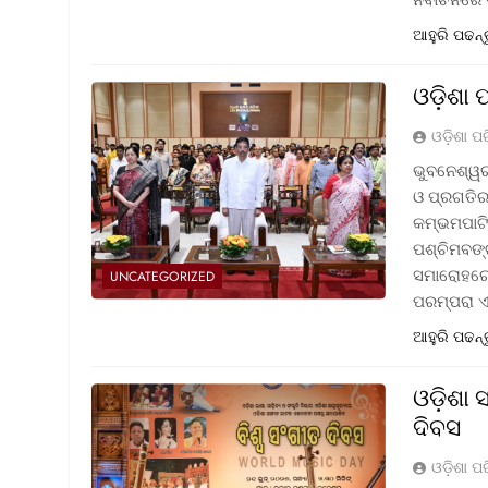
ଆହୁରି ପଢନ୍
ଓଡ଼ିଶା 
ଓଡ଼ିଶା ପ
ଭୁବନେଶ୍ୱର
ଓ ପ୍ରଗତିର 
କମ୍ଭମପାଟି
ପଶ୍ଚିମବଙ୍
ସମାରୋହରେ 
UNCATEGORIZED
ପରମ୍ପରା 
ଆହୁରି ପଢନ୍
ଓଡ଼ିଶା
ଦିବସ
ଓଡ଼ିଶା ପ