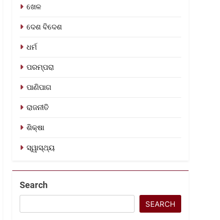
ଖେଳ
ଦେଶ ବିଦେଶ
ଧର୍ମ
ପରମ୍ପରା
ପାଣିପାଗ
ରାଜନୀତି
ଶିକ୍ଷା
ସ୍ୱାସ୍ଥ୍ୟ
Search
SEARCH