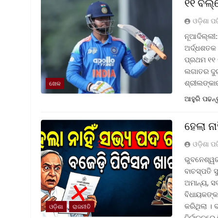
୧୧ ବଲ୍‌
ଓଡ଼ିଶା ପ
ନୂଆଦିଲ୍ଲୀ:
ଅର୍ଦ୍ଧଶତକ 
ପ୍ରଥମ ୧୧ ବ
ଲଗାତର ଦୁଇ 
ଶ୍ରୀଲଙ୍କା
ଖେଳ
ଆହୁରି ପଢନ୍
ହେଲା ନ
ଓଡ଼ିଶା ପ
ଭୁବନେଶ୍ୱର 
ବାଚସ୍ପତି 
ଅମାନ୍ୟ, ସ
ବିଧାୟକଙ୍କ
କରିଥିଲା । 
ଓଡ଼ିଶା
ରାଜନୀତି
ନିର୍ବାଚନରେ