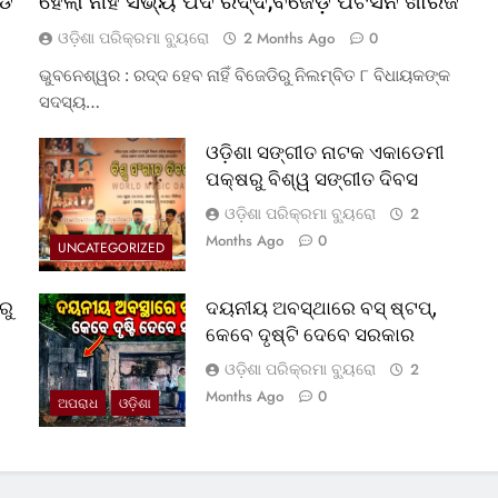
୍ଡ
ହେଲା ନାହିଁ ସଭ୍ୟ ପଦ ରଦ୍ଦ,ବଜେଡ଼ି ପିଟିସନ ଖାରଜ
ଓଡ଼ିଶା ପରିକ୍ରମା ବ୍ୟୁରୋ
2 Months Ago
0
ଭୁବନେଶ୍ୱର : ରଦ୍ଦ ହେବ ନାହିଁ ବିଜେଡିରୁ ନିଲମ୍ବିତ ୮ ବିଧାୟକଙ୍କ
ସଦସ୍ୟ…
ଓଡ଼ିଶା ସଙ୍ଗୀତ ନାଟକ ଏକାଡେମୀ
ପକ୍ଷରୁ ବିଶ୍ୱ ସଙ୍ଗୀତ ଦିବସ
ଓଡ଼ିଶା ପରିକ୍ରମା ବ୍ୟୁରୋ
2
Months Ago
0
UNCATEGORIZED
ରୁ
ଦୟନୀୟ ଅବସ୍ଥାରେ ବସ୍‌ ଷ୍ଟପ୍‌,
କେବେ ଦୃଷ୍ଟି ଦେବେ ସରକାର
ଓଡ଼ିଶା ପରିକ୍ରମା ବ୍ୟୁରୋ
2
Months Ago
0
ଅପରାଧ
ଓଡ଼ିଶା