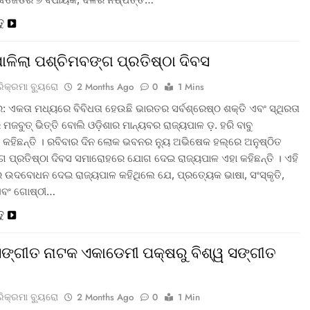
ତୁ
ପାଳିଲା ପଶ୍ଚିମବଙ୍ଗ ପ୍ରତିଷ୍ଠା ଦିବସ
ରିକ୍ରମା ବ୍ୟୁରୋ
2 Months Ago
0
1 Mins
: ଏକତା ମଧ୍ୟରେ ବିବିଧତା ହେଉଛି ଭାରତର ସର୍ବଶ୍ରେଷ୍ଠ ଶକ୍ତି ଏବଂ ସ୍ଥିରତା
ମଜବୁତ୍ ଭିତ୍ତି ବୋଲି ଓଡ଼ିଶାର ମାନ୍ୟବର ରାଜ୍ୟପାଳ ଡ଼. ହରି ବାବୁ
 କହିଛନ୍ତି । ରବିବାର ଦିନ ଲୋକ ଭବନର ନ୍ୟୁ ଅଭିଷେକ ହଲ୍‌ରେ ଅନୁଷ୍ଠିତ
ଗ ପ୍ରତିଷ୍ଠା ଦିବସ ସମାରୋହରେ ଯୋଗ ଦେଇ ରାଜ୍ୟପାଳ ଏହା କହିଛନ୍ତି । ଏହି
ଉଦବୋଧନ ଦେଇ ରାଜ୍ୟପାଳ କହିଥିଲେ ଯେ, ପ୍ରତ୍ୟେକ ଭାଷା, ସଂସ୍କୃତି,
ଏବଂ ଗୋଷ୍ଠୀ…
ତୁ
 ସଙ୍ଗୀତ ନାଟକ ଏକାଡେମୀ ପକ୍ଷରୁ ବିଶ୍ୱ ସଙ୍ଗୀତ
ରିକ୍ରମା ବ୍ୟୁରୋ
2 Months Ago
0
1 Min