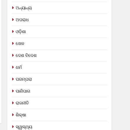
ଅନ୍ୟାନ୍ୟ
ଅପରାଧ
ଓଡ଼ିଶା
ଖେଳ
ଦେଶ ବିଦେଶ
ଧର୍ମ
ପରମ୍ପରା
ପାଣିପାଗ
ରାଜନୀତି
ଶିକ୍ଷା
ସ୍ୱାସ୍ଥ୍ୟ