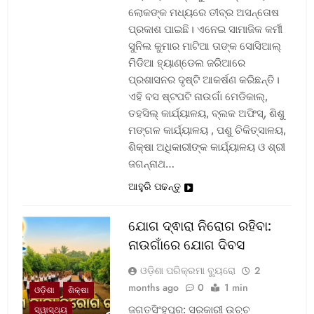
ଲୋକଙ୍କ ମଧ୍ୟରେ ତୀବ୍ର ଅସନ୍ତୋଷ
ପ୍ରକାଶ ପାଇଛି। ଏନେଇ ସାମାଜିକ କର୍ମୀ
ସୁନିଲ କୁମାର ମାଟିଆ ତାଙ୍କ ସୋସିଆଲ୍‌
ମିଡିଆ ହ୍ୟାଣ୍ଡେଲ ଜରିଆରେ
ପ୍ରଶାସନର ଦୃଷ୍ଟି ଆକର୍ଷଣ କରିଛନ୍ତି।
ଏହି ବସ ଷ୍ଟପଟି ନାଉଗାଁ ମେଡିକାଲ୍‌,
ତହସିଲ୍‌ କାର୍ଯ୍ୟାଳୟ, ବ୍ଲକ ଅଫିସ୍‌, ଶିଶୁ
ମଙ୍ଗଳ କାର୍ଯ୍ୟାଳୟ , ପଶୁ ଚିକିତ୍ସାଳୟ,
ଶିକ୍ଷା ଅଧିକାରୀଙ୍କ କାର୍ଯ୍ୟାଳୟ ଓ ଶ୍ରୀ
ଜଗନ୍ନାଥ…
ଆହୁରି ପଢନ୍ତୁ
ଯୋଗ ଦ୍ଵାରା ନିରୋଗ ରହିବା:
ନାଉଗାଁରେ ଯୋଗ ଦିବସ
ଓଡ଼ିଶା ପରିକ୍ରମା ବ୍ୟୁରୋ
2
months ago
0
1 min
ଓଡ଼ିଶା
ଶିକ୍ଷା
ଜଗତସିଂହପୁର: ସରକାରୀ ଉଚ୍ଚ
ସ୍ୱାସ୍ଥ୍ୟ