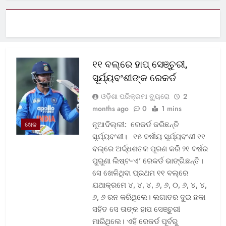
୧୧ ବଲ୍‌ରେ ହାପ୍ ସେଞ୍ଚୁରୀ,
ସୂର୍ଯ୍ୟବଂଶୀଙ୍କ ରେକର୍ଡ
ଓଡ଼ିଶା ପରିକ୍ରମା ବ୍ୟୁରୋ
2
months ago
0
1 mins
ନୂଆଦିଲ୍ଲୀ: ରେକର୍ଡ କରିଛନ୍ତି
ଖେଳ
ସୂର୍ଯ୍ୟବଂଶୀ। ୧୫ ବର୍ଷୀୟ ସୂର୍ଯ୍ୟବଂଶୀ ୧୧
ବଲ୍‌ରେ ଅର୍ଦ୍ଧଶତକ ପୂରଣ କରି ୨୧ ବର୍ଷର
ପୁରୁଣା ଲିଷ୍ଟ-ଏ’ ରେକର୍ଡ ଭାଙ୍ଗିଛନ୍ତି।
ସେ ଖେଳିଥିବା ପ୍ରଥମ ୧୧ ବଲ୍‌ରେ
ଯଥାକ୍ରମେ ୪, ୪, ୪, ୬, ୬, ୦, ୬, ୪, ୪,
୬, ୬ ରନ କରିଥିଲେ। ଲଗାତର ଦୁଇ ଛକା
ସହିତ ସେ ତାଙ୍କ ହାପ ସେଞ୍ଚୁରୀ
ମାରିଥିଲେ। ଏହି ରେକର୍ଡ ପୂର୍ବରୁ