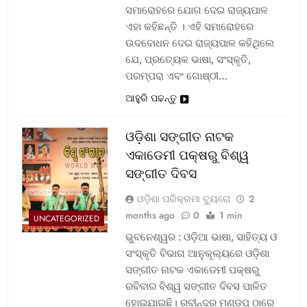
ସମାରୋହରେ ଯୋଗ ଦେଇ ରାଜ୍ୟପାଳ
ଏହା କହିଛନ୍ତି । ଏହି ସମାରୋହରେ
ଉଦବୋଧନ ଦେଇ ରାଜ୍ୟପାଳ କହିଥିଲେ
ଯେ, ପ୍ରତ୍ୟେକ ଭାଷା, ସଂସ୍କୃତି,
ପରମ୍ପରା ଏବଂ ଗୋଷ୍ଠୀ…
ଆହୁରି ପଢନ୍ତୁ
ଓଡ଼ିଶା ସଙ୍ଗୀତ ନାଟକ
ଏକାଡେମୀ ପକ୍ଷରୁ ବିଶ୍ୱ
ସଙ୍ଗୀତ ଦିବସ
ଓଡ଼ିଶା ପରିକ୍ରମା ବ୍ୟୁରୋ
2
months ago
0
1 min
UNCATEGORIZED
ଭୁବନେଶ୍ୱର : ଓଡ଼ିଆ ଭାଷା, ସାହିତ୍ୟ ଓ
ସଂସ୍କୃତି ବିଭାଗ ଆନୁକୂଲ୍ୟରେ ଓଡ଼ିଶା
ସଙ୍ଗୀତ ନାଟକ ଏକାଡେମୀ ପକ୍ଷରୁ
ରବିବାର ବିଶ୍ୱ ସଙ୍ଗୀତ ଦିବସ ପାଳିତ
ହୋଇଯାଇଛି। ରବୀନ୍ଦ୍ର ମଣ୍ଡପ ଠାରେ