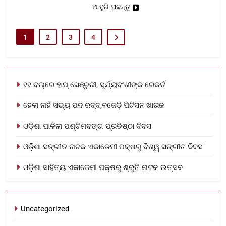
ଆହୁରି ପଢନ୍ତୁ
1
2
3
4
୧୧ ବଲ୍‌ରେ ହାପ୍ ସେଞ୍ଚୁରୀ, ସୂର୍ଯ୍ୟବଂଶୀଙ୍କ ରେକର୍ଡ
ହେଲା ନାହିଁ ସଭ୍ୟ ପଦ ରଦ୍ଦ,ବଜେଡ଼ି ପିଟିସନ ଖାରଜ
ଓଡ଼ିଶା ପାଳିଲା ପଶ୍ଚିମବଙ୍ଗ ପ୍ରତିଷ୍ଠା ଦିବସ
ଓଡ଼ିଶା ସଙ୍ଗୀତ ନାଟକ ଏକାଡେମୀ ପକ୍ଷରୁ ବିଶ୍ୱ ସଙ୍ଗୀତ ଦିବସ
ଓଡ଼ିଶା ସାହିତ୍ୟ ଏକାଡେମୀ ପକ୍ଷରୁ ଶ୍ରୁତି ନାଟକ ଉତ୍ସବ
Uncategorized