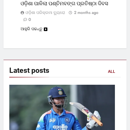
ଓଡ଼ିଶା ପାଳିଲା ପଶ୍ଚିମବଙ୍ଗ ପ୍ରତିଷ୍ଠା ଦିବସ
ଓଡ଼ିଶା ପରିକ୍ରମା ବ୍ୟୁରୋ
2 months ago
0
ଆହୁରି ପଢନ୍ତୁ
Latest
posts
ALL