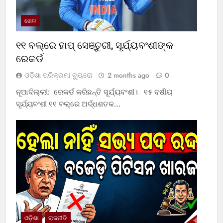
ଖେଳ
୧୧ ବଲ୍‌ରେ ହାପ୍ ସେଞ୍ଚୁରୀ, ସୂର୍ଯ୍ୟବଂଶୀଙ୍କ
ରେକର୍ଡ
ଓଡ଼ିଶା ପରିକ୍ରମା ବ୍ୟୁରୋ
2 months ago
0
ନୂଆଦିଲ୍ଲୀ: ରେକର୍ଡ କରିଛନ୍ତି ସୂର୍ଯ୍ୟବଂଶୀ। ୧୫ ବର୍ଷୀୟ
ସୂର୍ଯ୍ୟବଂଶୀ ୧୧ ବଲ୍‌ରେ ଅର୍ଦ୍ଧଶତକ…
ଓଡ଼ିଶା
ରାଜନୀତି