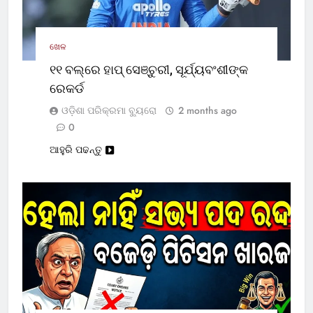
ଖେଳ
୧୧ ବଲ୍‌ରେ ହାପ୍ ସେଞ୍ଚୁରୀ, ସୂର୍ଯ୍ୟବଂଶୀଙ୍କ
ରେକର୍ଡ
ଓଡ଼ିଶା ପରିକ୍ରମା ବ୍ୟୁରୋ
2 months ago
0
ଆହୁରି ପଢନ୍ତୁ