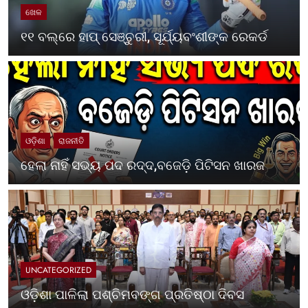
ଖେଳ
୧୧ ବଲ୍‌ରେ ହାପ୍ ସେଞ୍ଚୁରୀ, ସୂର୍ଯ୍ୟବଂଶୀଙ୍କ ରେକର୍ଡ
ଓଡ଼ିଶା
ରାଜନୀତି
ହେଲା ନାହିଁ ସଭ୍ୟ ପଦ ରଦ୍ଦ,ବଜେଡ଼ି ପିଟିସନ ଖାରଜ
UNCATEGORIZED
ଓଡ଼ିଶା ପାଳିଲା ପଶ୍ଚିମବଙ୍ଗ ପ୍ରତିଷ୍ଠା ଦିବସ