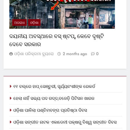
ଅପରାଧ
ଓଡ଼ିଶା
ଦୟନୀୟ ଅବସ୍ଥାରେ ବସ୍‌ ଷ୍ଟପ୍‌, କେବେ ଦୃଷ୍ଟି
ଦେବେ ସରକାର
ଓଡ଼ିଶା ପରିକ୍ରମା ବ୍ୟୁରୋ
2 months ago
0
୧୧ ବଲ୍‌ରେ ହାପ୍ ସେଞ୍ଚୁରୀ, ସୂର୍ଯ୍ୟବଂଶୀଙ୍କ ରେକର୍ଡ
ହେଲା ନାହିଁ ସଭ୍ୟ ପଦ ରଦ୍ଦ,ବଜେଡ଼ି ପିଟିସନ ଖାରଜ
ଓଡ଼ିଶା ପାଳିଲା ପଶ୍ଚିମବଙ୍ଗ ପ୍ରତିଷ୍ଠା ଦିବସ
ଓଡ଼ିଶା ସଙ୍ଗୀତ ନାଟକ ଏକାଡେମୀ ପକ୍ଷରୁ ବିଶ୍ୱ ସଙ୍ଗୀତ ଦିବସ