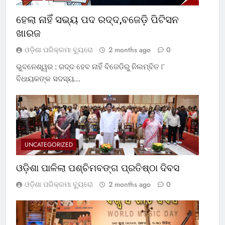
ହେଲା ନାହିଁ ସଭ୍ୟ ପଦ ରଦ୍ଦ,ବଜେଡ଼ି ପିଟିସନ
ଖାରଜ
ଓଡ଼ିଶା ପରିକ୍ରମା ବ୍ୟୁରୋ
2 months ago
0
ଭୁବନେଶ୍ୱର : ରଦ୍ଦ ହେବ ନାହିଁ ବିଜେଡିରୁ ନିଲମ୍ବିତ ୮
ବିଧାୟକଙ୍କ ସଦସ୍ୟ…
UNCATEGORIZED
ଓଡ଼ିଶା ପାଳିଲା ପଶ୍ଚିମବଙ୍ଗ ପ୍ରତିଷ୍ଠା ଦିବସ
ଓଡ଼ିଶା ପରିକ୍ରମା ବ୍ୟୁରୋ
2 months ago
0