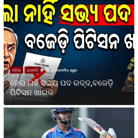
2 months ago
UNCATEGORIZED
ଓଡ଼ିଶା ପାଳିଲା ପଶ୍ଚିମବଙ୍ଗ
ପ୍ରତିଷ୍ଠା ଦିବସ