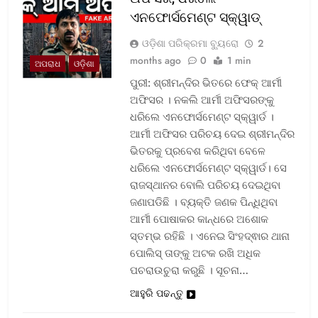
ଏନଫୋର୍ସମେଣ୍ଟ ସ୍କ୍ୱାଡ୍‌
ଓଡ଼ିଶା ପରିକ୍ରମା ବ୍ୟୁରୋ
2
months ago
0
1 min
ଅପରାଧ
ଓଡ଼ିଶା
ପୁରୀ: ଶ୍ରୀମନ୍ଦିର ଭିତରେ ଫେକ୍ ଆର୍ମୀ
ଅଫିସର । ନକଲି ଆର୍ମୀ ଅଫିସରଙ୍କୁ
ଧରିଲେ ଏନଫୋର୍ସମେଣ୍ଟ ସ୍କ୍ୱାର୍ଡ ।
ଆର୍ମୀ ଅଫିସର ପରିଚୟ ଦେଇ ଶ୍ରୀମନ୍ଦିର
ଭିତରକୁ ପ୍ରବେଶ କରିଥିବା ବେଳେ
ଧରିଲେ ଏନଫୋର୍ସମେଣ୍ଟ ସ୍କ୍ୱାର୍ଡ। ସେ
ରାଜସ୍ଥାନର ବୋଲି ପରିଚୟ ଦେଇଥିବା
ଜଣାପଡିଛି । ବ୍ୟକ୍ତି ଜଣକ ପିନ୍ଧିଥିବା
ଆର୍ମୀ ପୋଷାକର କାନ୍ଧରେ ଅଶୋକ
ସ୍ତମ୍ଭ ରହିଛି । ଏନେଇ ସିଂହଦ୍ଵାର ଥାନା
ପୋଲିସ୍ ତାଙ୍କୁ ଅଟକ ରଖି ଅଧିକ
ପଚରାଉଚୁରା କରୁଛି । ସୂଚନା…
ଆହୁରି ପଢନ୍ତୁ