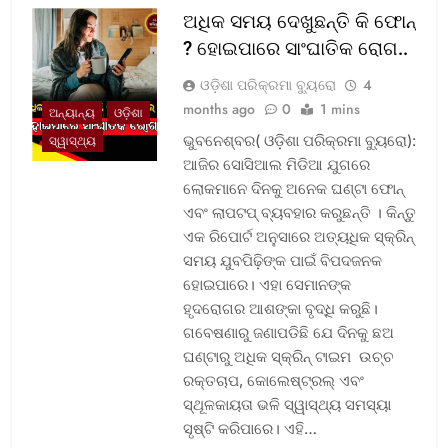
ଅଧିକ ସମୟ ଦେଖୁଛନ୍ତି କି ଫୋନ୍
? ହୋଇପାରେ ସାଂଘାତିକ ରୋଗ..
ଓଡ଼ିଶା ପରିକ୍ରମା ବ୍ୟୁରୋ
4
months ago
0
1 mins
ଅନ୍ୟାନ୍ୟ
ଓଡ଼ିଶା
ଭୁବନେଶ୍ବର( ଓଡ଼ିଶା ପରିକ୍ରମା ବ୍ୟୁରୋ):
ସ୍ୱାସ୍ଥ୍ୟ
ଆଜିର ସୋସିଆଲ ମିଡିଆ ଯୁଗରେ
ଲୋକମାନେ ଦିନକୁ ଅନେକ ଘଣ୍ଟା ଫୋନ୍
ଏବଂ ଲାପଟପ୍ ବ୍ୟବହାର କରୁଛନ୍ତି । କିନ୍ତୁ
ଏକ ରିପୋର୍ଟ ଅନୁସାରେ ଅତ୍ୟଧିକ ସ୍କ୍ରିନ୍
ସମୟ ଯୁବପିଢ଼ିଙ୍କ ପାଇଁ ବିପଦଜନକ
ହୋଇପାରେ। ଏହା ସେମାନଙ୍କ
ହୃଦରୋଗର ଆଶଙ୍କା ବୃଦ୍ଧି କରୁଛି।
ଗବେଷଣାରୁ ଜଣାପଡିଛି ଯେ ଦିନକୁ ଛଅ
ଘଣ୍ଟାରୁ ଅଧିକ ସ୍କ୍ରିନ୍ ଟାଇମ ଉଚ୍ଚ
ରକ୍ତଚାପ, କୋଲେଷ୍ଟ୍ରଲ୍ ଏବଂ
ସ୍ଥୂଳକାୟତା ଭଳି ସ୍ୱାସ୍ଥ୍ୟ ସମସ୍ୟା
ସୃଷ୍ଟି କରିପାରେ। ଏହି…