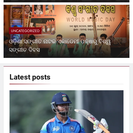
UNCATEGORIZED
ଓଡ଼ିଶା ସଙ୍ଗୀତ ନାଟକ ଏକାଡେମୀ ପକ୍ଷରୁ ବିଶ୍ୱ
ସଙ୍ଗୀତ ଦିବସ
Latest
posts