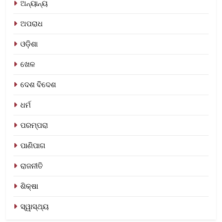
ଅନ୍ୟାନ୍ୟ
ଅପରାଧ
ଓଡ଼ିଶା
ଖେଳ
ଦେଶ ବିଦେଶ
ଧର୍ମ
ପରମ୍ପରା
ପାଣିପାଗ
ରାଜନୀତି
ଶିକ୍ଷା
ସ୍ୱାସ୍ଥ୍ୟ