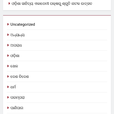
ଓଡ଼ିଶା ସାହିତ୍ୟ ଏକାଡେମୀ ପକ୍ଷରୁ ଶ୍ରୁତି ନାଟକ ଉତ୍ସବ
Uncategorized
ଅନ୍ୟାନ୍ୟ
ଅପରାଧ
ଓଡ଼ିଶା
ଖେଳ
ଦେଶ ବିଦେଶ
ଧର୍ମ
ପରମ୍ପରା
ପାଣିପାଗ