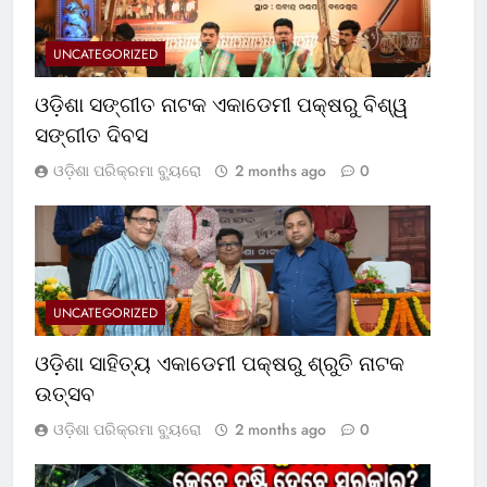
UNCATEGORIZED
ଓଡ଼ିଶା ସଙ୍ଗୀତ ନାଟକ ଏକାଡେମୀ ପକ୍ଷରୁ ବିଶ୍ୱ
ସଙ୍ଗୀତ ଦିବସ
ଓଡ଼ିଶା ପରିକ୍ରମା ବ୍ୟୁରୋ
2 months ago
0
UNCATEGORIZED
ଓଡ଼ିଶା ସାହିତ୍ୟ ଏକାଡେମୀ ପକ୍ଷରୁ ଶ୍ରୁତି ନାଟକ
ଉତ୍ସବ
ଓଡ଼ିଶା ପରିକ୍ରମା ବ୍ୟୁରୋ
2 months ago
0