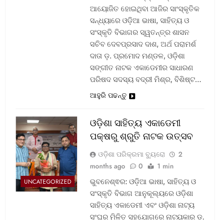
ଆୟୋଜିତ ହୋଇଥିବା ଆଜିର ସାଂସ୍କୃତିକ
ସନ୍ଧ୍ୟାରେ ଓଡ଼ିଆ ଭାଷା, ସାହିତ୍ୟ ଓ
ସଂସ୍କୃତି ବିଭାଗର ସ୍ୱତନ୍ତ୍ର ଶାସନ
ସଚିବ ଦେବପ୍ରସାଦ ଦାଶ, ଅର୍ଥ ପରାମର୍ଶ
ଦାତା ଡ଼. ପ୍ରମୋଦ ମଣ୍ଡଳ, ଓଡ଼ିଶା
ସଙ୍ଗୀତ ନାଟକ ଏକାଡେମୀର ସାଧାରଣ
ପରିଷଦ ସଦସ୍ୟ ବଦ୍ରୀ ମିଶ୍ର, ବିଶିଷ୍ଟ…
ଆହୁରି ପଢନ୍ତୁ
ଓଡ଼ିଶା ସାହିତ୍ୟ ଏକାଡେମୀ
ପକ୍ଷରୁ ଶ୍ରୁତି ନାଟକ ଉତ୍ସବ
ଓଡ଼ିଶା ପରିକ୍ରମା ବ୍ୟୁରୋ
2
months ago
0
1 min
ଭୁବନେଶ୍ଵର: ଓଡ଼ିଆ ଭାଷା, ସାହିତ୍ୟ ଓ
UNCATEGORIZED
ସଂସ୍କୃତି ବିଭାଗ ଆନୁକୂଲ୍ୟରେ ଓଡ଼ିଶା
ସାହିତ୍ୟ ଏକାଡେମୀ ଏବଂ ଓଡ଼ିଶା ନାଟ୍ୟ
ସଂଘର ମିଳିତ ସହଯୋଗରେ ନାଟ୍ୟକାର ଡ଼.