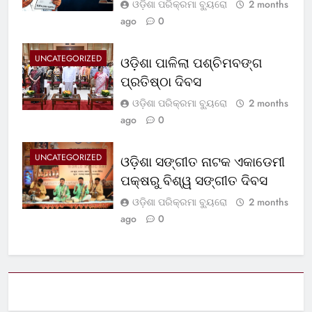
ଓଡ଼ିଶା ପରିକ୍ରମା ବ୍ୟୁରୋ
2 months
ago
0
UNCATEGORIZED
ଓଡ଼ିଶା ପାଳିଲା ପଶ୍ଚିମବଙ୍ଗ
ପ୍ରତିଷ୍ଠା ଦିବସ
ଓଡ଼ିଶା ପରିକ୍ରମା ବ୍ୟୁରୋ
2 months
ago
0
UNCATEGORIZED
ଓଡ଼ିଶା ସଙ୍ଗୀତ ନାଟକ ଏକାଡେମୀ
ପକ୍ଷରୁ ବିଶ୍ୱ ସଙ୍ଗୀତ ଦିବସ
ଓଡ଼ିଶା ପରିକ୍ରମା ବ୍ୟୁରୋ
2 months
ago
0