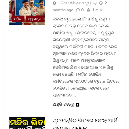
ଓଡ଼ିଶା ପରିକ୍ରମା ବ୍ୟୁରୋ
2
months ago
0
1 min
କଟକ: ଟ୍ରେନରେ ଯାଁଳା ଶିଶୁ ଜନ୍ମ ।
ଓଡ଼ିଶା
ସ୍ୱାସ୍ଥ୍ୟ
ଟ୍ରେନ ଯାତ୍ରା ବେଳେ ଜନ୍ମ ନେଲେ
ଯାଆଁଳା ଶିଶୁ । ରାଉରକେଲା – ଗୁଣୁପୁର
ରାଜ୍ୟରାଣୀ ଏକ୍ସପ୍ରେସରେ ଯାତ୍ରା
କରୁଥିଲେ ଗର୍ଭବତୀ ମହିଳା । କଟକ ରେଳ
ଷ୍ଟେସନ ଠାରେ ଟ୍ରେନ ଭିତରେ ପ୍ରଥମ
ଶିଶୁ ଜନ୍ମ ପରେ ଆମ୍ବୁଲାନ୍ସରେ
ହସ୍ପିଟାଲ ଯିବା ବେଳେ ଆଉ ଏକ ଶିଶୁ
ଜନ୍ମ ନେଇଛି । ମହିଳା ପୋଲିସ
କର୍ମଚାରୀଙ୍କ ସହାୟତାରେ ଟ୍ରେନ ଭିତରେ
ଡେଲିଭରୀ ହୋଇଥିଲା। କଟକ ରେଳ
ଷ୍ଟେସନରେ…
ଆହୁରି ପଢନ୍ତୁ
ଶ୍ରୀମନ୍ଦିର ଭିତରେ ଫେକ୍ ଆର୍ମି
ଅଫିସର, ଧରିଲେ