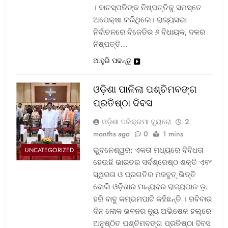
। ବାଚସ୍ପତିଙ୍କ ନିଷ୍ପତ୍ତିକୁ ସମସ୍ତେ
ଅପେକ୍ଷା କରିଥିଲେ। ରାଜ୍ୟସଭା
ନିର୍ବାଚନରେ ବିଜେଡିର ୬ ବିଧାୟକ, ଦଳର
ନିଷ୍ପତ୍ତି…
ଆହୁରି ପଢନ୍ତୁ
ଓଡ଼ିଶା ପାଳିଲା ପଶ୍ଚିମବଙ୍ଗ
ପ୍ରତିଷ୍ଠା ଦିବସ
ଓଡ଼ିଶା ପରିକ୍ରମା ବ୍ୟୁରୋ
2
months ago
0
1 mins
ଭୁବନେଶ୍ୱର: ଏକତା ମଧ୍ୟରେ ବିବିଧତା
UNCATEGORIZED
ହେଉଛି ଭାରତର ସର୍ବଶ୍ରେଷ୍ଠ ଶକ୍ତି ଏବଂ
ସ୍ଥିରତା ଓ ପ୍ରଗତିର ମଜବୁତ୍ ଭିତ୍ତି
ବୋଲି ଓଡ଼ିଶାର ମାନ୍ୟବର ରାଜ୍ୟପାଳ ଡ଼.
ହରି ବାବୁ କମ୍ଭମପାଟି କହିଛନ୍ତି । ରବିବାର
ଦିନ ଲୋକ ଭବନର ନ୍ୟୁ ଅଭିଷେକ ହଲ୍‌ରେ
ଅନୁଷ୍ଠିତ ପଶ୍ଚିମବଙ୍ଗ ପ୍ରତିଷ୍ଠା ଦିବସ