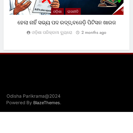
ଓଡ଼ିଶା
ରାଜନୀତି
ହେଲା ନାହିଁ ସଭ୍ୟ ପଦ ରଦ୍ଦ,ବଜେଡ଼ି ପିଟିସନ ଖାରଜ
ଓଡ଼ିଶା ପରିକ୍ରମା ବ୍ୟୁରୋ
2 months ago
Odisha Parikrama@2024
Powered By
.
BlazeThemes