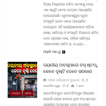
ବିଜୟ ମିଶ୍ରଙ୍କ ରଚିତ ନାଟକକୁ ନେଇ
ଏକ ଶ୍ରୁତି ନାଟକ ଉତ୍ସବ ଆୟୋଜିତ
ହୋଇଯାଇଛି। ଭୁବନେଶ୍ୱର ସ୍ଥିତ
ସଂସ୍କୃତି ଭବନ ଠାରେ ଆୟୋଜିତ
ହୋଇଥିବା ଏହି କାର୍ଯ୍ୟକ୍ରମରେ ଓଡ଼ିଆ
ଭାଷା, ସାହିତ୍ୟ ଓ ସଂସ୍କୃତି ବିଭାଗର ସଚିବ
ଦେବ ପ୍ରସାଦ ଦାଶ, ଓଡ଼ିଶା ସାହିତ୍ୟ
ଏକାଡେମୀର ସଚିବ ଡ଼. ଚନ୍ଦ୍ର…
ଆହୁରି ପଢନ୍ତୁ
ଦୟନୀୟ ଅବସ୍ଥାରେ ବସ୍‌ ଷ୍ଟପ୍‌,
କେବେ ଦୃଷ୍ଟି ଦେବେ ସରକାର
ଓଡ଼ିଶା ପରିକ୍ରମା ବ୍ୟୁରୋ
2
months ago
0
1 min
ଜଗତସିଂହପୁର: ଜଗତସିଂହପୁର ଜିଲ୍ଲାର
ଅପରାଧ
ଓଡ଼ିଶା
ନାଉଗାଁ ବ୍ଲକ ଛକରେ ଥିବା ବସ୍‌ ଷ୍ଟପ୍‌ର
ଦୟନୀୟ ଅବସ୍ଥାକୁ ନେଇ ସ୍ଥାନୀୟ