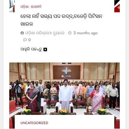
ଓଡ଼ିଶା
ରାଜନୀତି
ହେଲା ନାହିଁ ସଭ୍ୟ ପଦ ରଦ୍ଦ,ବଜେଡ଼ି ପିଟିସନ
ଖାରଜ
ଓଡ଼ିଶା ପରିକ୍ରମା ବ୍ୟୁରୋ
2 months ago
0
ଆହୁରି ପଢନ୍ତୁ
UNCATEGORIZED