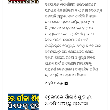
ବିଦ୍ୟାଳୟ ନାଉଗାଁହାଟ ପରିସରରେରେ
ପ୍ରଧାନ ଶିକ୍ଷୟିତ୍ରୀ ସନ୍ତୋଷୀ ସେଠୀଙ୍କ
ସଭାପତିତ୍ୱରେ ଏବଂ ଏନସିସି ଶିକ୍ଷକ
ତଥା ଇକୋ କ୍ଲବ ଦାୟିତ୍ୱରେ ଥିବା
ଶିକ୍ଷକ ମାନସ କୁମାର ବେହେରାଙ୍କ
ତତ୍ୱାବଧାନରେ ଅନ୍ତର୍ଜାତୀୟ ଯୋଗ
ଦିବସ ପାଳିତ ହୋଇଯାଇଛି। ଏହି
କାର୍ଯ୍ୟକ୍ରମରେମୁଖ୍ୟ ଅତିଥି ଭାବେ ବାବା
ସତ୍ୟାନନ୍ଦ ଦାସ ଯୋଗଦେଇ ଯୋଗ
ଦ୍ଵାରା ନିରୋଗ ରହିବା ଓ ସୁସ୍ଥ ଜୀବନ
ଯାପନ ପାଇଁ ଛାତ୍ରଛାତ୍ରୀମାନଙ୍କୁ
ପରାମର୍ଶ ଦେଇଥିଲେ। ସମ୍ମାନିତ ଅତିଥି
ରୂପେ ପୂର୍ବତନ ପ୍ରଧାନ ଶିକ୍ଷକ…
ଆହୁରି ପଢନ୍ତୁ
ଟ୍ରେନରେ ଯାଁଳା ଶିଶୁ ଜନ୍ମ,
ଆରପିଏଫଙ୍କୁ ପ୍ରସଂଶା