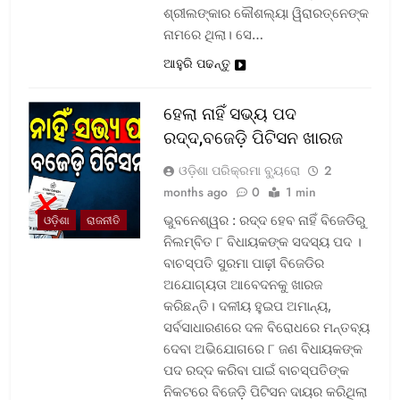
ଶ୍ରୀଲଙ୍କାର କୌଶଲ୍ୟା ୱିରାରତ୍ନେଙ୍କ
ନାମରେ ଥିଲା। ସେ…
ଆହୁରି ପଢନ୍ତୁ
ହେଲା ନାହିଁ ସଭ୍ୟ ପଦ
ରଦ୍ଦ,ବଜେଡ଼ି ପିଟିସନ ଖାରଜ
ଓଡ଼ିଶା ପରିକ୍ରମା ବ୍ୟୁରୋ
2
months ago
0
1 min
ଭୁବନେଶ୍ୱର : ରଦ୍ଦ ହେବ ନାହିଁ ବିଜେଡିରୁ
ଓଡ଼ିଶା
ରାଜନୀତି
ନିଲମ୍ବିତ ୮ ବିଧାୟକଙ୍କ ସଦସ୍ୟ ପଦ ।
ବାଚସ୍ପତି ସୁରମା ପାଢ଼ୀ ବିଜେଡିର
ଅଯୋଗ୍ୟତା ଆବେଦନକୁ ଖାରଜ
କରିଛନ୍ତି। ଦଳୀୟ ହୁଇପ ଅମାନ୍ୟ,
ସର୍ବସାଧାରଣରେ ଦଳ ବିରୋଧରେ ମନ୍ତବ୍ୟ
ଦେବା ଅଭିଯୋଗରେ ୮ ଜଣ ବିଧାୟକଙ୍କ
ପଦ ରଦ୍ଦ କରିବା ପାଇଁ ବାଚସ୍ପତିଙ୍କ
ନିକଟରେ ବିଜେଡ଼ି ପିଟିସନ ଦାୟର କରିଥିଲା