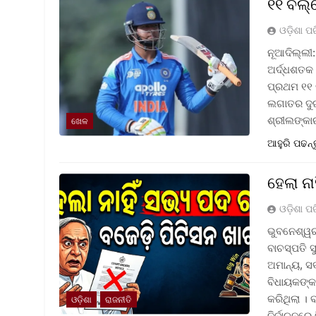
୧୧ ବଲ୍‌
ଓଡ଼ିଶା ପ
ନୂଆଦିଲ୍ଲୀ:
ଅର୍ଦ୍ଧଶତକ 
ପ୍ରଥମ ୧୧ ବ
ଲଗାତର ଦୁଇ 
ଶ୍ରୀଲଙ୍କା
ଖେଳ
ଆହୁରି ପଢନ୍
ହେଲା ନ
ଓଡ଼ିଶା ପ
ଭୁବନେଶ୍ୱର 
ବାଚସ୍ପତି 
ଅମାନ୍ୟ, ସ
ବିଧାୟକଙ୍କ
କରିଥିଲା । 
ଓଡ଼ିଶା
ରାଜନୀତି
ନିର୍ବାଚନରେ