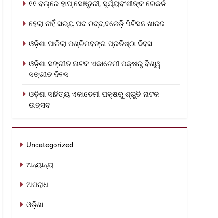
୧୧ ବଲ୍‌ରେ ହାପ୍ ସେଞ୍ଚୁରୀ, ସୂର୍ଯ୍ୟବଂଶୀଙ୍କ ରେକର୍ଡ
ହେଲା ନାହିଁ ସଭ୍ୟ ପଦ ରଦ୍ଦ,ବଜେଡ଼ି ପିଟିସନ ଖାରଜ
ଓଡ଼ିଶା ପାଳିଲା ପଶ୍ଚିମବଙ୍ଗ ପ୍ରତିଷ୍ଠା ଦିବସ
ଓଡ଼ିଶା ସଙ୍ଗୀତ ନାଟକ ଏକାଡେମୀ ପକ୍ଷରୁ ବିଶ୍ୱ
ସଙ୍ଗୀତ ଦିବସ
ଓଡ଼ିଶା ସାହିତ୍ୟ ଏକାଡେମୀ ପକ୍ଷରୁ ଶ୍ରୁତି ନାଟକ
ଉତ୍ସବ
Uncategorized
ଅନ୍ୟାନ୍ୟ
ଅପରାଧ
ଓଡ଼ିଶା