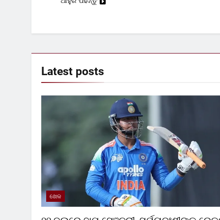
ଆହୁରି ପଢନ୍ତୁ
Latest
posts
ଖେଳ