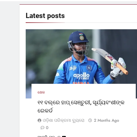
Latest
posts
ଖେଳ
୧୧ ବଲ୍‌ରେ ହାପ୍ ସେଞ୍ଚୁରୀ, ସୂର୍ଯ୍ୟବଂଶୀଙ୍କ
ରେକର୍ଡ
ଓଡ଼ିଶା ପରିକ୍ରମା ବ୍ୟୁରୋ
2 Months Ago
0