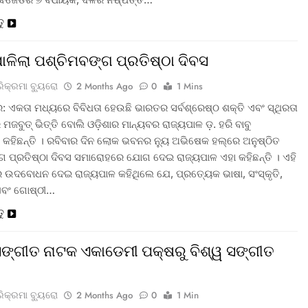
ତୁ
ପାଳିଲା ପଶ୍ଚିମବଙ୍ଗ ପ୍ରତିଷ୍ଠା ଦିବସ
ରିକ୍ରମା ବ୍ୟୁରୋ
2 Months Ago
0
1 Mins
: ଏକତା ମଧ୍ୟରେ ବିବିଧତା ହେଉଛି ଭାରତର ସର୍ବଶ୍ରେଷ୍ଠ ଶକ୍ତି ଏବଂ ସ୍ଥିରତା
ମଜବୁତ୍ ଭିତ୍ତି ବୋଲି ଓଡ଼ିଶାର ମାନ୍ୟବର ରାଜ୍ୟପାଳ ଡ଼. ହରି ବାବୁ
 କହିଛନ୍ତି । ରବିବାର ଦିନ ଲୋକ ଭବନର ନ୍ୟୁ ଅଭିଷେକ ହଲ୍‌ରେ ଅନୁଷ୍ଠିତ
ଗ ପ୍ରତିଷ୍ଠା ଦିବସ ସମାରୋହରେ ଯୋଗ ଦେଇ ରାଜ୍ୟପାଳ ଏହା କହିଛନ୍ତି । ଏହି
ଉଦବୋଧନ ଦେଇ ରାଜ୍ୟପାଳ କହିଥିଲେ ଯେ, ପ୍ରତ୍ୟେକ ଭାଷା, ସଂସ୍କୃତି,
ଏବଂ ଗୋଷ୍ଠୀ…
ତୁ
 ସଙ୍ଗୀତ ନାଟକ ଏକାଡେମୀ ପକ୍ଷରୁ ବିଶ୍ୱ ସଙ୍ଗୀତ
ରିକ୍ରମା ବ୍ୟୁରୋ
2 Months Ago
0
1 Min