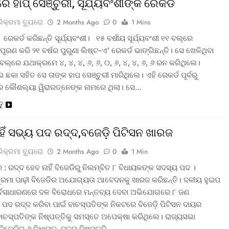
ରେ ହାପ୍ ସେଞ୍ଚୁରୀ, ସୂର୍ଯ୍ୟବଂଶୀଙ୍କ ରେକର୍ଡ
ରିକ୍ରମା ବ୍ୟୁରୋ
2 Months Ago
0
1 Mins
 ରେକର୍ଡ କରିଛନ୍ତି ସୂର୍ଯ୍ୟବଂଶୀ। ୧୫ ବର୍ଷୀୟ ସୂର୍ଯ୍ୟବଂଶୀ ୧୧ ବଲ୍‌ରେ
ପୂରଣ କରି ୨୧ ବର୍ଷର ପୁରୁଣା ଲିଷ୍ଟ-ଏ’ ରେକର୍ଡ ଭାଙ୍ଗିଛନ୍ତି। ସେ ଖେଳିଥିବା
ଲ୍‌ରେ ଯଥାକ୍ରମେ ୪, ୪, ୪, ୬, ୬, ୦, ୬, ୪, ୪, ୬, ୬ ରନ କରିଥିଲେ।
ଛକା ସହିତ ସେ ତାଙ୍କ ହାପ ସେଞ୍ଚୁରୀ ମାରିଥିଲେ। ଏହି ରେକର୍ଡ ପୂର୍ବରୁ
ର କୌଶଲ୍ୟା ୱିରାରତ୍ନେଙ୍କ ନାମରେ ଥିଲା। ସେ…
ତୁ
ାହିଁ ସଭ୍ୟ ପଦ ରଦ୍ଦ,ବଜେଡ଼ି ପିଟିସନ ଖାରଜ
ରିକ୍ରମା ବ୍ୟୁରୋ
2 Months Ago
0
1 Min
: ରଦ୍ଦ ହେବ ନାହିଁ ବିଜେଡିରୁ ନିଲମ୍ବିତ ୮ ବିଧାୟକଙ୍କ ସଦସ୍ୟ ପଦ ।
ସୁରମା ପାଢ଼ୀ ବିଜେଡିର ଅଯୋଗ୍ୟତା ଆବେଦନକୁ ଖାରଜ କରିଛନ୍ତି। ଦଳୀୟ ହୁଇପ
ର୍ବସାଧାରଣରେ ଦଳ ବିରୋଧରେ ମନ୍ତବ୍ୟ ଦେବା ଅଭିଯୋଗରେ ୮ ଜଣ
 ପଦ ରଦ୍ଦ କରିବା ପାଇଁ ବାଚସ୍ପତିଙ୍କ ନିକଟରେ ବିଜେଡ଼ି ପିଟିସନ ଦାୟର
ବାଚସ୍ପତିଙ୍କ ନିଷ୍ପତ୍ତିକୁ ସମସ୍ତେ ଅପେକ୍ଷା କରିଥିଲେ। ରାଜ୍ୟସଭା
 ବିଜେଡିର ୬ ବିଧାୟକ, ଦଳର ନିଷ୍ପତ୍ତି…