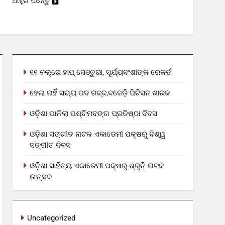
ଆହୁରି ପଢନ୍ତୁ
୧୧ ବଲ୍‌ରେ ହାପ୍ ସେଞ୍ଚୁରୀ, ସୂର୍ଯ୍ୟବଂଶୀଙ୍କ ରେକର୍ଡ
ହେଲା ନାହିଁ ସଭ୍ୟ ପଦ ରଦ୍ଦ,ବଜେଡ଼ି ପିଟିସନ ଖାରଜ
ଓଡ଼ିଶା ପାଳିଲା ପଶ୍ଚିମବଙ୍ଗ ପ୍ରତିଷ୍ଠା ଦିବସ
ଓଡ଼ିଶା ସଙ୍ଗୀତ ନାଟକ ଏକାଡେମୀ ପକ୍ଷରୁ ବିଶ୍ୱ
ସଙ୍ଗୀତ ଦିବସ
ଓଡ଼ିଶା ସାହିତ୍ୟ ଏକାଡେମୀ ପକ୍ଷରୁ ଶ୍ରୁତି ନାଟକ
ଉତ୍ସବ
Uncategorized