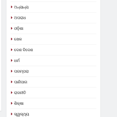
ଅନ୍ୟାନ୍ୟ
ଅପରାଧ
ଓଡ଼ିଶା
ଖେଳ
ଦେଶ ବିଦେଶ
ଧର୍ମ
ପରମ୍ପରା
ପାଣିପାଗ
ରାଜନୀତି
ଶିକ୍ଷା
ସ୍ୱାସ୍ଥ୍ୟ