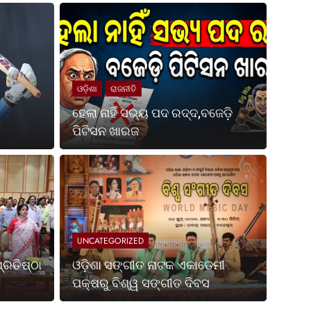
ଓଡ଼ିଶା
ରାଜନୀତି
ହେଲା ନାହିଁ ସଭ୍ୟ ପଦ ରଦ୍ଦ,ବଜେଡ଼ି
ପିଟିସନ ଖାରଜ
Ago
UNCATE
ପଶ୍ଚିମବଙ୍ଗ ପ୍ରତିଷ୍ଠା
ଓଡ଼
ପକ୍
UNCATEGORIZED
ା ହେଉଛି ଭାରତର ସର୍ବଶ୍ରେଷ୍ଠ ଶକ୍ତି ଏବଂ ସ୍ଥିରତା ଓ
ଭୁବନେଶ୍
୍ରତିଷ୍ଠା
ଓଡ଼ିଶା ସଙ୍ଗୀତ ନାଟକ ଏକାଡେମୀ
ଏକାଡେମ
ପକ୍ଷରୁ ବିଶ୍ୱ ସଙ୍ଗୀତ ଦିବସ