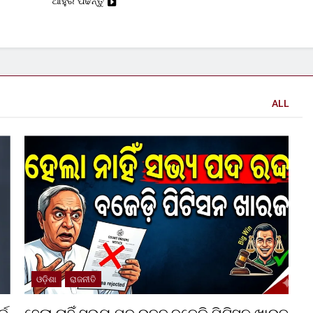
ଆହୁରି ପଢନ୍ତୁ
ALL
ଓଡ଼ିଶା
ରାଜନୀତି