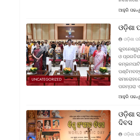
ଆହୁରି ପଢନ୍
ଓଡ଼ିଶା 
ଓଡ଼ିଶା ପ
ଭୁବନେଶ୍ୱର
ଓ ପ୍ରଗତିର 
କମ୍ଭମପାଟି
ପଶ୍ଚିମବଙ୍
ସମାରୋହରେ 
UNCATEGORIZED
ପରମ୍ପରା 
ଆହୁରି ପଢନ୍
ଓଡ଼ିଶା
ଦିବସ
ଓଡ଼ିଶା ପ