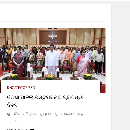
UNCATEGORIZED
ଓଡ଼ିଶା ପାଳିଲା ପଶ୍ଚିମବଙ୍ଗ ପ୍ରତିଷ୍ଠା
ଦିବସ
ଓଡ଼ିଶା ପରିକ୍ରମା ବ୍ୟୁରୋ
2 Months Ago
0