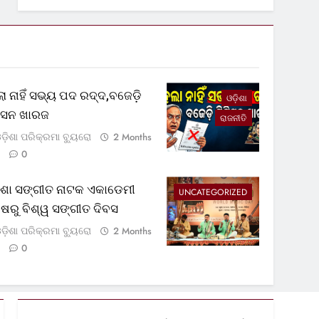
ା ନାହିଁ ସଭ୍ୟ ପଦ ରଦ୍ଦ,ବଜେଡ଼ି
ଓଡ଼ିଶା
ଟିସନ ଖାରଜ
ରାଜନୀତି
ଡ଼ିଶା ପରିକ୍ରମା ବ୍ୟୁରୋ
2 Months
0
଼ିଶା ସଙ୍ଗୀତ ନାଟକ ଏକାଡେମୀ
UNCATEGORIZED
୍ଷରୁ ବିଶ୍ୱ ସଙ୍ଗୀତ ଦିବସ
ଡ଼ିଶା ପରିକ୍ରମା ବ୍ୟୁରୋ
2 Months
0