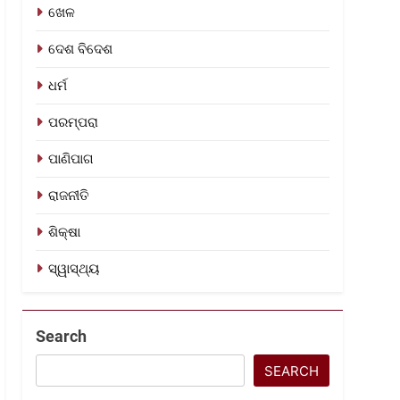
ଖେଳ
ଦେଶ ବିଦେଶ
ଧର୍ମ
ପରମ୍ପରା
ପାଣିପାଗ
ରାଜନୀତି
ଶିକ୍ଷା
ସ୍ୱାସ୍ଥ୍ୟ
Search
SEARCH