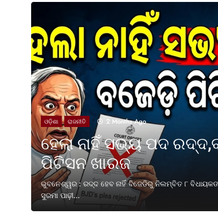
2 Months Ago
ଓଡ଼ିଶା
ରାଜନୀତି
ହେଲା ନାହିଁ ସଭ୍ୟ ପଦ ରଦ୍ଦ,
ପିଟିସନ ଖାରଜ
ତକ ପୂରଣ
ଭୁବନେଶ୍ୱର : ରଦ୍ଦ ହେବ ନାହିଁ ବିଜେଡିରୁ ନିଲମ୍ବିତ ୮ ବିଧାୟ
ସୁରମା ପାଢ଼ୀ…