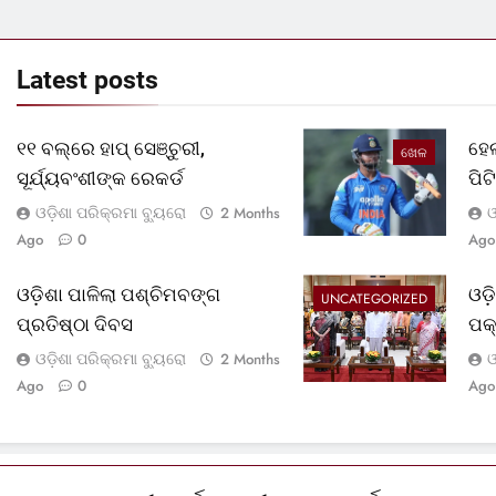
Latest
posts
୧୧ ବଲ୍‌ରେ ହାପ୍ ସେଞ୍ଚୁରୀ,
ହେଲ
ଖେଳ
ସୂର୍ଯ୍ୟବଂଶୀଙ୍କ ରେକର୍ଡ
ପି
ଓଡ଼ିଶା ପରିକ୍ରମା ବ୍ୟୁରୋ
ଓ
2 Months
Ago
0
Ago
ଓଡ଼ିଶା ପାଳିଲା ପଶ୍ଚିମବଙ୍ଗ
ଓଡ
UNCATEGORIZED
ପ୍ରତିଷ୍ଠା ଦିବସ
ପକ
ଓଡ଼ିଶା ପରିକ୍ରମା ବ୍ୟୁରୋ
ଓ
2 Months
Ago
0
Ago