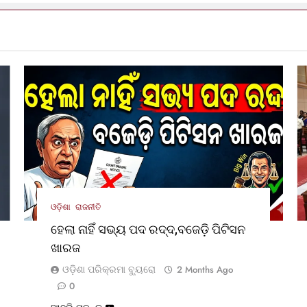
ଓଡ଼ିଶା
ରାଜନୀତି
ହେଲା ନାହିଁ ସଭ୍ୟ ପଦ ରଦ୍ଦ,ବଜେଡ଼ି ପିଟିସନ
ଖାରଜ
ଓଡ଼ିଶା ପରିକ୍ରମା ବ୍ୟୁରୋ
2 Months Ago
0