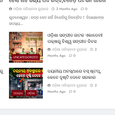
୍ଡ
ହେଲା ନାହିଁ ସଭ୍ୟ ପଦ ରଦ୍ଦ,ବଜେଡ଼ି ପିଟିସନ ଖାରଜ
ଓଡ଼ିଶା ପରିକ୍ରମା ବ୍ୟୁରୋ
2 Months Ago
0
ଭୁବନେଶ୍ୱର : ରଦ୍ଦ ହେବ ନାହିଁ ବିଜେଡିରୁ ନିଲମ୍ବିତ ୮ ବିଧାୟକଙ୍କ
ସଦସ୍ୟ…
ଓଡ଼ିଶା ସଙ୍ଗୀତ ନାଟକ ଏକାଡେମୀ
ପକ୍ଷରୁ ବିଶ୍ୱ ସଙ୍ଗୀତ ଦିବସ
ଓଡ଼ିଶା ପରିକ୍ରମା ବ୍ୟୁରୋ
2
Months Ago
0
UNCATEGORIZED
ରୁ
ଦୟନୀୟ ଅବସ୍ଥାରେ ବସ୍‌ ଷ୍ଟପ୍‌,
କେବେ ଦୃଷ୍ଟି ଦେବେ ସରକାର
ଓଡ଼ିଶା ପରିକ୍ରମା ବ୍ୟୁରୋ
2
Months Ago
0
ଅପରାଧ
ଓଡ଼ିଶା