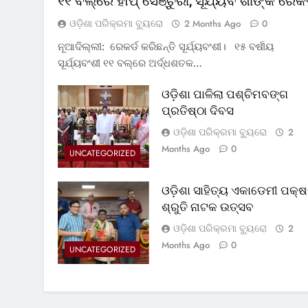
୧୧ ବଲ୍‌ରେ ହାପ୍ ସେଞ୍ଚୁରୀ, ସୂର୍ଯ୍ୟବଂଶୀଙ୍କ ରେକର
ଓଡ଼ିଶା ପରିକ୍ରମା ବ୍ୟୁରୋ
2 Months Ago
0
ନୂଆଦିଲ୍ଲୀ: ରେକର୍ଡ କରିଛନ୍ତି ସୂର୍ଯ୍ୟବଂଶୀ। ୧୫ ବର୍ଷୀୟ
ସୂର୍ଯ୍ୟବଂଶୀ ୧୧ ବଲ୍‌ରେ ଅର୍ଦ୍ଧଶତକ…
ଓଡ଼ିଶା ପାଳିଲା ପଶ୍ଚିମବଙ୍ଗ
ପ୍ରତିଷ୍ଠା ଦିବସ
ଓଡ଼ିଶା ପରିକ୍ରମା ବ୍ୟୁରୋ
2
Months Ago
0
UNCATEGORIZED
ଓଡ଼ିଶା ସାହିତ୍ୟ ଏକାଡେମୀ ପକ୍ଷ
ଶ୍ରୁତି ନାଟକ ଉତ୍ସବ
ଓଡ଼ିଶା ପରିକ୍ରମା ବ୍ୟୁରୋ
2
Months Ago
0
UNCATEGORIZED