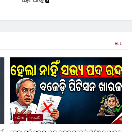
ଆହୁରି ପଢନ୍ତୁ
ALL
ଓଡ଼ିଶା
ରାଜନୀତି