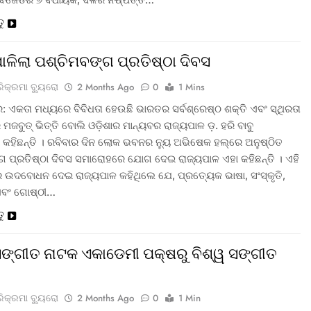
ତୁ
ପାଳିଲା ପଶ୍ଚିମବଙ୍ଗ ପ୍ରତିଷ୍ଠା ଦିବସ
ରିକ୍ରମା ବ୍ୟୁରୋ
2 Months Ago
0
1 Mins
: ଏକତା ମଧ୍ୟରେ ବିବିଧତା ହେଉଛି ଭାରତର ସର୍ବଶ୍ରେଷ୍ଠ ଶକ୍ତି ଏବଂ ସ୍ଥିରତା
ମଜବୁତ୍ ଭିତ୍ତି ବୋଲି ଓଡ଼ିଶାର ମାନ୍ୟବର ରାଜ୍ୟପାଳ ଡ଼. ହରି ବାବୁ
 କହିଛନ୍ତି । ରବିବାର ଦିନ ଲୋକ ଭବନର ନ୍ୟୁ ଅଭିଷେକ ହଲ୍‌ରେ ଅନୁଷ୍ଠିତ
ଗ ପ୍ରତିଷ୍ଠା ଦିବସ ସମାରୋହରେ ଯୋଗ ଦେଇ ରାଜ୍ୟପାଳ ଏହା କହିଛନ୍ତି । ଏହି
ଉଦବୋଧନ ଦେଇ ରାଜ୍ୟପାଳ କହିଥିଲେ ଯେ, ପ୍ରତ୍ୟେକ ଭାଷା, ସଂସ୍କୃତି,
ଏବଂ ଗୋଷ୍ଠୀ…
ତୁ
 ସଙ୍ଗୀତ ନାଟକ ଏକାଡେମୀ ପକ୍ଷରୁ ବିଶ୍ୱ ସଙ୍ଗୀତ
ରିକ୍ରମା ବ୍ୟୁରୋ
2 Months Ago
0
1 Min