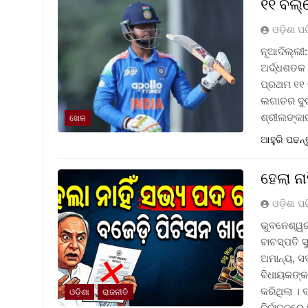
୧୧ ବଲ୍‌
ଓଡ଼ିଶା ପ
ନୂଆଦିଲ୍ଲୀ:
ଅର୍ଦ୍ଧଶତକ 
ପ୍ରଥମ ୧୧ ବ
ଲଗାତର ଦୁଇ 
ଶ୍ରୀଲଙ୍କା
ଖେଳ
ଆହୁରି ପଢନ୍
ହେଲା ନ
ଓଡ଼ିଶା ପ
ଭୁବନେଶ୍ୱର 
ବାଚସ୍ପତି 
ଅମାନ୍ୟ, ସ
ବିଧାୟକଙ୍କ
କରିଥିଲା । 
ଓଡ଼ିଶା
ରାଜନୀତି
ନିର୍ବାଚନରେ