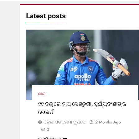
Latest
posts
ଖେଳ
୧୧ ବଲ୍‌ରେ ହାପ୍ ସେଞ୍ଚୁରୀ, ସୂର୍ଯ୍ୟବଂଶୀଙ୍କ
ରେକର୍ଡ
ଓଡ଼ିଶା ପରିକ୍ରମା ବ୍ୟୁରୋ
2 Months Ago
0