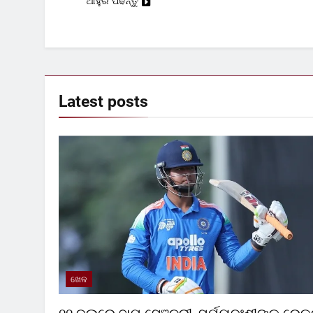
ଆହୁରି ପଢନ୍ତୁ
Latest
posts
ଖେଳ