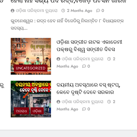
୍ଡ
ହେଲା ନାହିଁ ସଭ୍ୟ ପଦ ରଦ୍ଦ,ବଜେଡ଼ି ପିଟିସନ ଖାରଜ
ଓଡ଼ିଶା ପରିକ୍ରମା ବ୍ୟୁରୋ
2 Months Ago
0
ଭୁବନେଶ୍ୱର : ରଦ୍ଦ ହେବ ନାହିଁ ବିଜେଡିରୁ ନିଲମ୍ବିତ ୮ ବିଧାୟକଙ୍କ
ସଦସ୍ୟ…
ଓଡ଼ିଶା ସଙ୍ଗୀତ ନାଟକ ଏକାଡେମୀ
ପକ୍ଷରୁ ବିଶ୍ୱ ସଙ୍ଗୀତ ଦିବସ
ଓଡ଼ିଶା ପରିକ୍ରମା ବ୍ୟୁରୋ
2
Months Ago
0
UNCATEGORIZED
ରୁ
ଦୟନୀୟ ଅବସ୍ଥାରେ ବସ୍‌ ଷ୍ଟପ୍‌,
କେବେ ଦୃଷ୍ଟି ଦେବେ ସରକାର
ଓଡ଼ିଶା ପରିକ୍ରମା ବ୍ୟୁରୋ
2
Months Ago
0
ଅପରାଧ
ଓଡ଼ିଶା