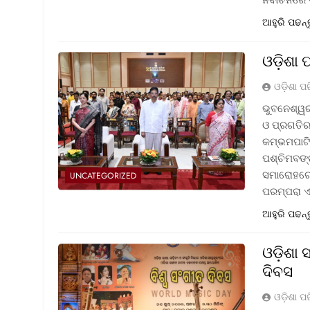
ଆହୁରି ପଢନ୍
ଓଡ଼ିଶା 
ଓଡ଼ିଶା ପ
ଭୁବନେଶ୍ୱର
ଓ ପ୍ରଗତିର 
କମ୍ଭମପାଟି
ପଶ୍ଚିମବଙ୍
ସମାରୋହରେ 
UNCATEGORIZED
ପରମ୍ପରା 
ଆହୁରି ପଢନ୍
ଓଡ଼ିଶା
ଦିବସ
ଓଡ଼ିଶା ପ