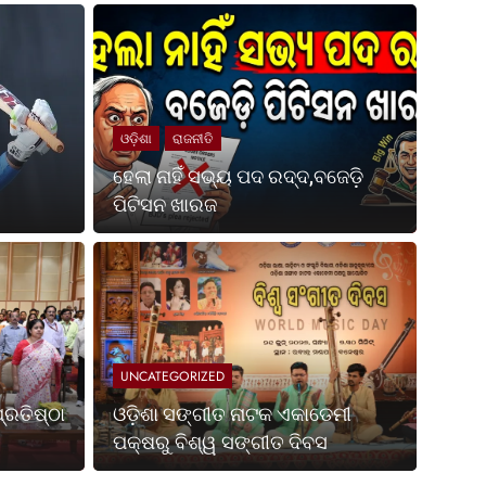
ଓଡ଼ିଶା
ରାଜନୀତି
ହେଲା ନାହିଁ ସଭ୍ୟ ପଦ ରଦ୍ଦ,ବଜେଡ଼ି
ପିଟିସନ ଖାରଜ
Ago
UNCATE
ପଶ୍ଚିମବଙ୍ଗ ପ୍ରତିଷ୍ଠା
ଓଡ଼
ପକ୍
UNCATEGORIZED
ା ହେଉଛି ଭାରତର ସର୍ବଶ୍ରେଷ୍ଠ ଶକ୍ତି ଏବଂ ସ୍ଥିରତା ଓ
ଭୁବନେଶ୍
୍ରତିଷ୍ଠା
ଓଡ଼ିଶା ସଙ୍ଗୀତ ନାଟକ ଏକାଡେମୀ
ଏକାଡେମ
ପକ୍ଷରୁ ବିଶ୍ୱ ସଙ୍ଗୀତ ଦିବସ