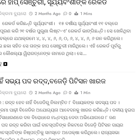
ରେ ହାପ୍ ସେଞ୍ଚୁରୀ, ସୂର୍ଯ୍ୟବଂଶୀଙ୍କ ରେକର୍ଡ
ରିକ୍ରମା ବ୍ୟୁରୋ
2 Months Ago
0
1 Mins
 ରେକର୍ଡ କରିଛନ୍ତି ସୂର୍ଯ୍ୟବଂଶୀ। ୧୫ ବର୍ଷୀୟ ସୂର୍ଯ୍ୟବଂଶୀ ୧୧ ବଲ୍‌ରେ
ପୂରଣ କରି ୨୧ ବର୍ଷର ପୁରୁଣା ଲିଷ୍ଟ-ଏ’ ରେକର୍ଡ ଭାଙ୍ଗିଛନ୍ତି। ସେ ଖେଳିଥିବା
ଲ୍‌ରେ ଯଥାକ୍ରମେ ୪, ୪, ୪, ୬, ୬, ୦, ୬, ୪, ୪, ୬, ୬ ରନ କରିଥିଲେ।
ଛକା ସହିତ ସେ ତାଙ୍କ ହାପ ସେଞ୍ଚୁରୀ ମାରିଥିଲେ। ଏହି ରେକର୍ଡ ପୂର୍ବରୁ
ର କୌଶଲ୍ୟା ୱିରାରତ୍ନେଙ୍କ ନାମରେ ଥିଲା। ସେ…
ତୁ
ାହିଁ ସଭ୍ୟ ପଦ ରଦ୍ଦ,ବଜେଡ଼ି ପିଟିସନ ଖାରଜ
ରିକ୍ରମା ବ୍ୟୁରୋ
2 Months Ago
0
1 Min
: ରଦ୍ଦ ହେବ ନାହିଁ ବିଜେଡିରୁ ନିଲମ୍ବିତ ୮ ବିଧାୟକଙ୍କ ସଦସ୍ୟ ପଦ ।
ସୁରମା ପାଢ଼ୀ ବିଜେଡିର ଅଯୋଗ୍ୟତା ଆବେଦନକୁ ଖାରଜ କରିଛନ୍ତି। ଦଳୀୟ ହୁଇପ
ର୍ବସାଧାରଣରେ ଦଳ ବିରୋଧରେ ମନ୍ତବ୍ୟ ଦେବା ଅଭିଯୋଗରେ ୮ ଜଣ
 ପଦ ରଦ୍ଦ କରିବା ପାଇଁ ବାଚସ୍ପତିଙ୍କ ନିକଟରେ ବିଜେଡ଼ି ପିଟିସନ ଦାୟର
ବାଚସ୍ପତିଙ୍କ ନିଷ୍ପତ୍ତିକୁ ସମସ୍ତେ ଅପେକ୍ଷା କରିଥିଲେ। ରାଜ୍ୟସଭା
 ବିଜେଡିର ୬ ବିଧାୟକ, ଦଳର ନିଷ୍ପତ୍ତି…