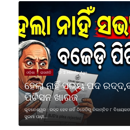
2 Months Ago
ଓଡ଼ିଶା
ରାଜନୀତି
ହେଲା ନାହିଁ ସଭ୍ୟ ପଦ ରଦ୍ଦ,
ପିଟିସନ ଖାରଜ
ତକ ପୂରଣ
ଭୁବନେଶ୍ୱର : ରଦ୍ଦ ହେବ ନାହିଁ ବିଜେଡିରୁ ନିଲମ୍ବିତ ୮ ବିଧାୟ
ସୁରମା ପାଢ଼ୀ…