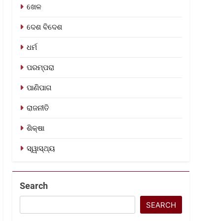
ଖେଳ
ଦେଶ ବିଦେଶ
ଧର୍ମ
ପରମ୍ପରା
ପାଣିପାଗ
ରାଜନୀତି
ଶିକ୍ଷା
ସ୍ୱାସ୍ଥ୍ୟ
Search
SEARCH