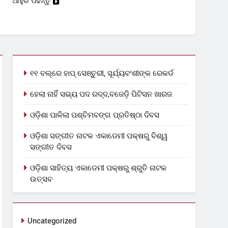
ଆହୁରି ପଢନ୍ତୁ
୧୧ ବଲ୍‌ରେ ହାପ୍ ସେଞ୍ଚୁରୀ, ସୂର୍ଯ୍ୟବଂଶୀଙ୍କ ରେକର୍ଡ
ହେଲା ନାହିଁ ସଭ୍ୟ ପଦ ରଦ୍ଦ,ବଜେଡ଼ି ପିଟିସନ ଖାରଜ
ଓଡ଼ିଶା ପାଳିଲା ପଶ୍ଚିମବଙ୍ଗ ପ୍ରତିଷ୍ଠା ଦିବସ
ଓଡ଼ିଶା ସଙ୍ଗୀତ ନାଟକ ଏକାଡେମୀ ପକ୍ଷରୁ ବିଶ୍ୱ
ସଙ୍ଗୀତ ଦିବସ
ଓଡ଼ିଶା ସାହିତ୍ୟ ଏକାଡେମୀ ପକ୍ଷରୁ ଶ୍ରୁତି ନାଟକ
ଉତ୍ସବ
Uncategorized