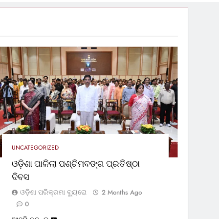
UNCATEGORIZED
ଓଡ଼ିଶା ପାଳିଲା ପଶ୍ଚିମବଙ୍ଗ ପ୍ରତିଷ୍ଠା
ଦିବସ
ଓଡ଼ିଶା ପରିକ୍ରମା ବ୍ୟୁରୋ
2 Months Ago
0