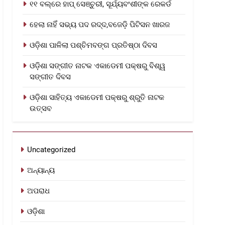
୧୧ ବଲ୍‌ରେ ହାପ୍ ସେଞ୍ଚୁରୀ, ସୂର୍ଯ୍ୟବଂଶୀଙ୍କ ରେକର୍ଡ
ହେଲା ନାହିଁ ସଭ୍ୟ ପଦ ରଦ୍ଦ,ବଜେଡ଼ି ପିଟିସନ ଖାରଜ
ଓଡ଼ିଶା ପାଳିଲା ପଶ୍ଚିମବଙ୍ଗ ପ୍ରତିଷ୍ଠା ଦିବସ
ଓଡ଼ିଶା ସଙ୍ଗୀତ ନାଟକ ଏକାଡେମୀ ପକ୍ଷରୁ ବିଶ୍ୱ
ସଙ୍ଗୀତ ଦିବସ
ଓଡ଼ିଶା ସାହିତ୍ୟ ଏକାଡେମୀ ପକ୍ଷରୁ ଶ୍ରୁତି ନାଟକ
ଉତ୍ସବ
Uncategorized
ଅନ୍ୟାନ୍ୟ
ଅପରାଧ
ଓଡ଼ିଶା