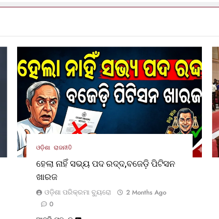
ଓଡ଼ିଶା
ରାଜନୀତି
ହେଲା ନାହିଁ ସଭ୍ୟ ପଦ ରଦ୍ଦ,ବଜେଡ଼ି ପିଟିସନ
ଖାରଜ
ଓଡ଼ିଶା ପରିକ୍ରମା ବ୍ୟୁରୋ
2 Months Ago
0