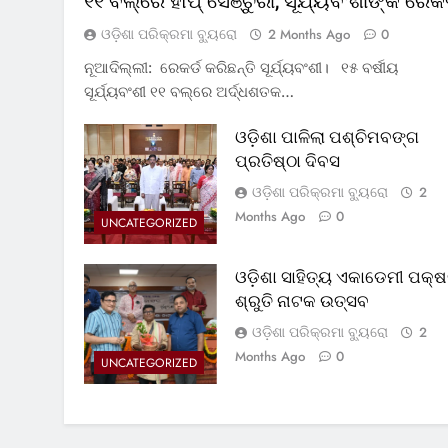
୧୧ ବଲ୍‌ରେ ହାପ୍ ସେଞ୍ଚୁରୀ, ସୂର୍ଯ୍ୟବଂଶୀଙ୍କ ରେକର
ଓଡ଼ିଶା ପରିକ୍ରମା ବ୍ୟୁରୋ
2 Months Ago
0
ନୂଆଦିଲ୍ଲୀ: ରେକର୍ଡ କରିଛନ୍ତି ସୂର୍ଯ୍ୟବଂଶୀ। ୧୫ ବର୍ଷୀୟ
ସୂର୍ଯ୍ୟବଂଶୀ ୧୧ ବଲ୍‌ରେ ଅର୍ଦ୍ଧଶତକ…
ଓଡ଼ିଶା ପାଳିଲା ପଶ୍ଚିମବଙ୍ଗ
ପ୍ରତିଷ୍ଠା ଦିବସ
ଓଡ଼ିଶା ପରିକ୍ରମା ବ୍ୟୁରୋ
2
Months Ago
0
UNCATEGORIZED
ଓଡ଼ିଶା ସାହିତ୍ୟ ଏକାଡେମୀ ପକ୍ଷ
ଶ୍ରୁତି ନାଟକ ଉତ୍ସବ
ଓଡ଼ିଶା ପରିକ୍ରମା ବ୍ୟୁରୋ
2
Months Ago
0
UNCATEGORIZED