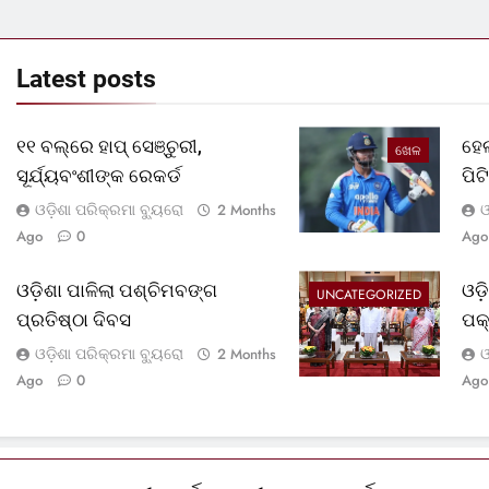
Latest
posts
୧୧ ବଲ୍‌ରେ ହାପ୍ ସେଞ୍ଚୁରୀ,
ହେଲ
ଖେଳ
ସୂର୍ଯ୍ୟବଂଶୀଙ୍କ ରେକର୍ଡ
ପି
ଓଡ଼ିଶା ପରିକ୍ରମା ବ୍ୟୁରୋ
ଓ
2 Months
Ago
0
Ago
ଓଡ଼ିଶା ପାଳିଲା ପଶ୍ଚିମବଙ୍ଗ
ଓଡ
UNCATEGORIZED
ପ୍ରତିଷ୍ଠା ଦିବସ
ପକ
ଓଡ଼ିଶା ପରିକ୍ରମା ବ୍ୟୁରୋ
ଓ
2 Months
Ago
0
Ago