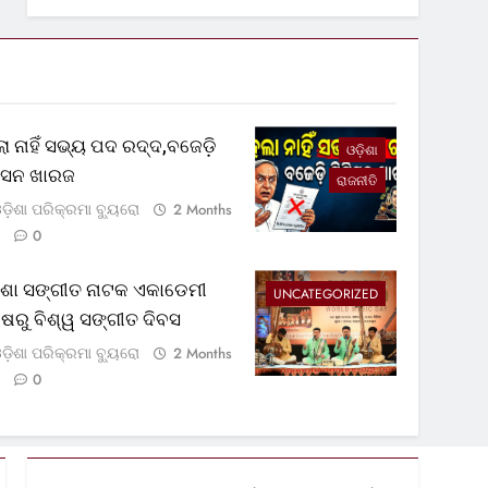
ା ନାହିଁ ସଭ୍ୟ ପଦ ରଦ୍ଦ,ବଜେଡ଼ି
ଓଡ଼ିଶା
ଟିସନ ଖାରଜ
ରାଜନୀତି
ଡ଼ିଶା ପରିକ୍ରମା ବ୍ୟୁରୋ
2 Months
0
଼ିଶା ସଙ୍ଗୀତ ନାଟକ ଏକାଡେମୀ
UNCATEGORIZED
୍ଷରୁ ବିଶ୍ୱ ସଙ୍ଗୀତ ଦିବସ
ଡ଼ିଶା ପରିକ୍ରମା ବ୍ୟୁରୋ
2 Months
0