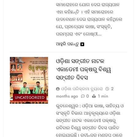
ସମାରୋହରେ ଯୋଗ ଦେଇ ରାଜ୍ୟପାଳ
ଏହା କହିଛନ୍ତି । ଏହି ସମାରୋହରେ
ଉଦବୋଧନ ଦେଇ ରାଜ୍ୟପାଳ କହିଥିଲେ
ଯେ, ପ୍ରତ୍ୟେକ ଭାଷା, ସଂସ୍କୃତି,
ପରମ୍ପରା ଏବଂ ଗୋଷ୍ଠୀ…
ଆହୁରି ପଢନ୍ତୁ
ଓଡ଼ିଶା ସଙ୍ଗୀତ ନାଟକ
ଏକାଡେମୀ ପକ୍ଷରୁ ବିଶ୍ୱ
ସଙ୍ଗୀତ ଦିବସ
ଓଡ଼ିଶା ପରିକ୍ରମା ବ୍ୟୁରୋ
2
months ago
0
1 min
UNCATEGORIZED
ଭୁବନେଶ୍ୱର : ଓଡ଼ିଆ ଭାଷା, ସାହିତ୍ୟ ଓ
ସଂସ୍କୃତି ବିଭାଗ ଆନୁକୂଲ୍ୟରେ ଓଡ଼ିଶା
ସଙ୍ଗୀତ ନାଟକ ଏକାଡେମୀ ପକ୍ଷରୁ
ରବିବାର ବିଶ୍ୱ ସଙ୍ଗୀତ ଦିବସ ପାଳିତ
ହୋଇଯାଇଛି। ରବୀନ୍ଦ୍ର ମଣ୍ଡପ ଠାରେ