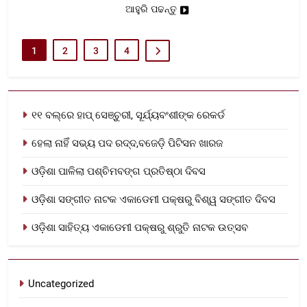
ଆହୁରି ପଢନ୍ତୁ
1
2
3
4
୧୧ ବଲ୍‌ରେ ହାପ୍ ସେଞ୍ଚୁରୀ, ସୂର୍ଯ୍ୟବଂଶୀଙ୍କ ରେକର୍ଡ
ହେଲା ନାହିଁ ସଭ୍ୟ ପଦ ରଦ୍ଦ,ବଜେଡ଼ି ପିଟିସନ ଖାରଜ
ଓଡ଼ିଶା ପାଳିଲା ପଶ୍ଚିମବଙ୍ଗ ପ୍ରତିଷ୍ଠା ଦିବସ
ଓଡ଼ିଶା ସଙ୍ଗୀତ ନାଟକ ଏକାଡେମୀ ପକ୍ଷରୁ ବିଶ୍ୱ ସଙ୍ଗୀତ ଦିବସ
ଓଡ଼ିଶା ସାହିତ୍ୟ ଏକାଡେମୀ ପକ୍ଷରୁ ଶ୍ରୁତି ନାଟକ ଉତ୍ସବ
Uncategorized