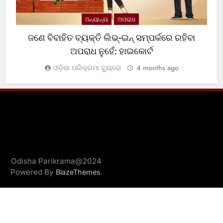
ଅନ୍ୟାନ୍ୟ
ଅପରାଧ
ଜଣେ ବିବାହିତ ବ୍ୟକ୍ତି ଲିଭ୍-ଇନ୍ ସମ୍ପର୍କରେ ରହିବା
ଅପରାଧ ନୁହେଁ: ହାଇକୋର୍ଟ
ଓଡ଼ିଶା ପରିକ୍ରମା ବ୍ୟୁରୋ
4 months ago
Odisha Parikrama@2024
Powered By
.
BlazeThemes