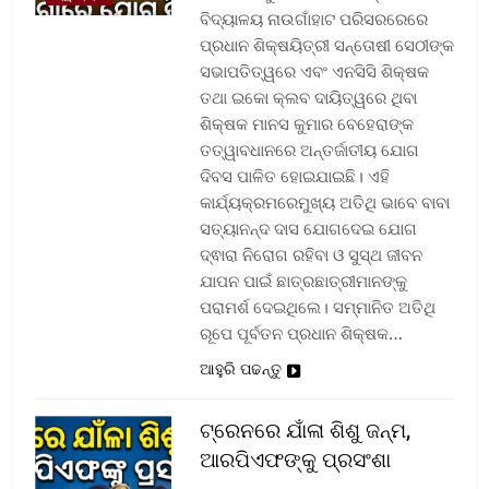
ବିଦ୍ୟାଳୟ ନାଉଗାଁହାଟ ପରିସରରେରେ
ପ୍ରଧାନ ଶିକ୍ଷୟିତ୍ରୀ ସନ୍ତୋଷୀ ସେଠୀଙ୍କ
ସଭାପତିତ୍ୱରେ ଏବଂ ଏନସିସି ଶିକ୍ଷକ
ତଥା ଇକୋ କ୍ଲବ ଦାୟିତ୍ୱରେ ଥିବା
ଶିକ୍ଷକ ମାନସ କୁମାର ବେହେରାଙ୍କ
ତତ୍ୱାବଧାନରେ ଅନ୍ତର୍ଜାତୀୟ ଯୋଗ
ଦିବସ ପାଳିତ ହୋଇଯାଇଛି। ଏହି
କାର୍ଯ୍ୟକ୍ରମରେମୁଖ୍ୟ ଅତିଥି ଭାବେ ବାବା
ସତ୍ୟାନନ୍ଦ ଦାସ ଯୋଗଦେଇ ଯୋଗ
ଦ୍ଵାରା ନିରୋଗ ରହିବା ଓ ସୁସ୍ଥ ଜୀବନ
ଯାପନ ପାଇଁ ଛାତ୍ରଛାତ୍ରୀମାନଙ୍କୁ
ପରାମର୍ଶ ଦେଇଥିଲେ। ସମ୍ମାନିତ ଅତିଥି
ରୂପେ ପୂର୍ବତନ ପ୍ରଧାନ ଶିକ୍ଷକ…
ଆହୁରି ପଢନ୍ତୁ
ଟ୍ରେନରେ ଯାଁଳା ଶିଶୁ ଜନ୍ମ,
ଆରପିଏଫଙ୍କୁ ପ୍ରସଂଶା