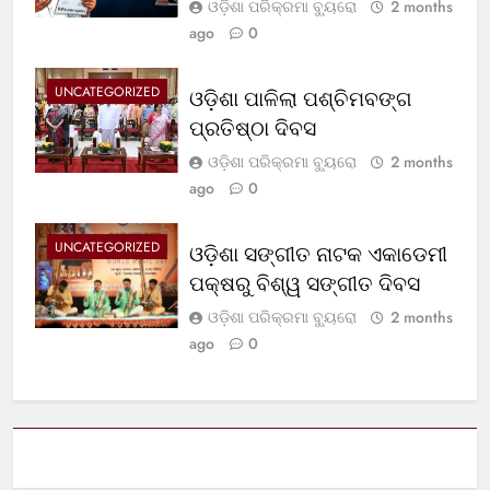
ଓଡ଼ିଶା ପରିକ୍ରମା ବ୍ୟୁରୋ
2 months
ago
0
UNCATEGORIZED
ଓଡ଼ିଶା ପାଳିଲା ପଶ୍ଚିମବଙ୍ଗ
ପ୍ରତିଷ୍ଠା ଦିବସ
ଓଡ଼ିଶା ପରିକ୍ରମା ବ୍ୟୁରୋ
2 months
ago
0
UNCATEGORIZED
ଓଡ଼ିଶା ସଙ୍ଗୀତ ନାଟକ ଏକାଡେମୀ
ପକ୍ଷରୁ ବିଶ୍ୱ ସଙ୍ଗୀତ ଦିବସ
ଓଡ଼ିଶା ପରିକ୍ରମା ବ୍ୟୁରୋ
2 months
ago
0