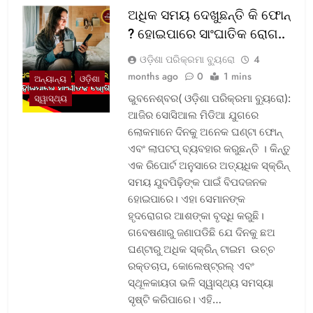
ଅଧିକ ସମୟ ଦେଖୁଛନ୍ତି କି ଫୋନ୍
? ହୋଇପାରେ ସାଂଘାତିକ ରୋଗ..
ଓଡ଼ିଶା ପରିକ୍ରମା ବ୍ୟୁରୋ
4
months ago
0
1 mins
ଅନ୍ୟାନ୍ୟ
ଓଡ଼ିଶା
ଭୁବନେଶ୍ବର( ଓଡ଼ିଶା ପରିକ୍ରମା ବ୍ୟୁରୋ):
ସ୍ୱାସ୍ଥ୍ୟ
ଆଜିର ସୋସିଆଲ ମିଡିଆ ଯୁଗରେ
ଲୋକମାନେ ଦିନକୁ ଅନେକ ଘଣ୍ଟା ଫୋନ୍
ଏବଂ ଲାପଟପ୍ ବ୍ୟବହାର କରୁଛନ୍ତି । କିନ୍ତୁ
ଏକ ରିପୋର୍ଟ ଅନୁସାରେ ଅତ୍ୟଧିକ ସ୍କ୍ରିନ୍
ସମୟ ଯୁବପିଢ଼ିଙ୍କ ପାଇଁ ବିପଦଜନକ
ହୋଇପାରେ। ଏହା ସେମାନଙ୍କ
ହୃଦରୋଗର ଆଶଙ୍କା ବୃଦ୍ଧି କରୁଛି।
ଗବେଷଣାରୁ ଜଣାପଡିଛି ଯେ ଦିନକୁ ଛଅ
ଘଣ୍ଟାରୁ ଅଧିକ ସ୍କ୍ରିନ୍ ଟାଇମ ଉଚ୍ଚ
ରକ୍ତଚାପ, କୋଲେଷ୍ଟ୍ରଲ୍ ଏବଂ
ସ୍ଥୂଳକାୟତା ଭଳି ସ୍ୱାସ୍ଥ୍ୟ ସମସ୍ୟା
ସୃଷ୍ଟି କରିପାରେ। ଏହି…