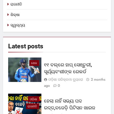
ରାଜନୀତି
ଶିକ୍ଷା
ସ୍ୱାସ୍ଥ୍ୟ
Latest
posts
ଖେଳ
୧୧ ବଲ୍‌ରେ ହାପ୍ ସେଞ୍ଚୁରୀ,
ସୂର୍ଯ୍ୟବଂଶୀଙ୍କ ରେକର୍ଡ
ଓଡ଼ିଶା ପରିକ୍ରମା ବ୍ୟୁରୋ
2 months
ago
0
ଓଡ଼ିଶା
ହେଲା ନାହିଁ ସଭ୍ୟ ପଦ
ରାଜନୀତି
ରଦ୍ଦ,ବଜେଡ଼ି ପିଟିସନ ଖାରଜ