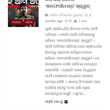
ଏନଫୋର୍ସମେଣ୍ଟ ସ୍କ୍ୱାଡ୍‌
ଓଡ଼ିଶା ପରିକ୍ରମା ବ୍ୟୁରୋ
2
months ago
0
1 min
ଅପରାଧ
ଓଡ଼ିଶା
ପୁରୀ: ଶ୍ରୀମନ୍ଦିର ଭିତରେ ଫେକ୍ ଆର୍ମୀ
ଅଫିସର । ନକଲି ଆର୍ମୀ ଅଫିସରଙ୍କୁ
ଧରିଲେ ଏନଫୋର୍ସମେଣ୍ଟ ସ୍କ୍ୱାର୍ଡ ।
ଆର୍ମୀ ଅଫିସର ପରିଚୟ ଦେଇ ଶ୍ରୀମନ୍ଦିର
ଭିତରକୁ ପ୍ରବେଶ କରିଥିବା ବେଳେ
ଧରିଲେ ଏନଫୋର୍ସମେଣ୍ଟ ସ୍କ୍ୱାର୍ଡ। ସେ
ରାଜସ୍ଥାନର ବୋଲି ପରିଚୟ ଦେଇଥିବା
ଜଣାପଡିଛି । ବ୍ୟକ୍ତି ଜଣକ ପିନ୍ଧିଥିବା
ଆର୍ମୀ ପୋଷାକର କାନ୍ଧରେ ଅଶୋକ
ସ୍ତମ୍ଭ ରହିଛି । ଏନେଇ ସିଂହଦ୍ଵାର ଥାନା
ପୋଲିସ୍ ତାଙ୍କୁ ଅଟକ ରଖି ଅଧିକ
ପଚରାଉଚୁରା କରୁଛି । ସୂଚନା…
ଆହୁରି ପଢନ୍ତୁ