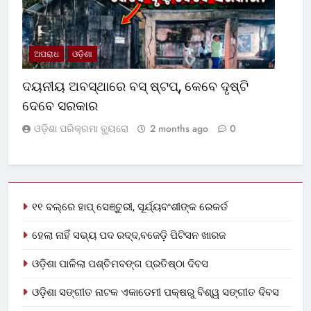
ଅପରାଧ
ଓଡ଼ିଶା
ଦୟନୀୟ ଅବସ୍ଥାରେ ବସ୍‌ ଷ୍ଟପ୍‌, କେବେ ଦୃଷ୍ଟି
ଦେବେ ସରକାର
ଓଡ଼ିଶା ପରିକ୍ରମା ବ୍ୟୁରୋ
2 months ago
0
୧୧ ବଲ୍‌ରେ ହାପ୍ ସେଞ୍ଚୁରୀ, ସୂର୍ଯ୍ୟବଂଶୀଙ୍କ ରେକର୍ଡ
ହେଲା ନାହିଁ ସଭ୍ୟ ପଦ ରଦ୍ଦ,ବଜେଡ଼ି ପିଟିସନ ଖାରଜ
ଓଡ଼ିଶା ପାଳିଲା ପଶ୍ଚିମବଙ୍ଗ ପ୍ରତିଷ୍ଠା ଦିବସ
ଓଡ଼ିଶା ସଙ୍ଗୀତ ନାଟକ ଏକାଡେମୀ ପକ୍ଷରୁ ବିଶ୍ୱ ସଙ୍ଗୀତ ଦିବସ