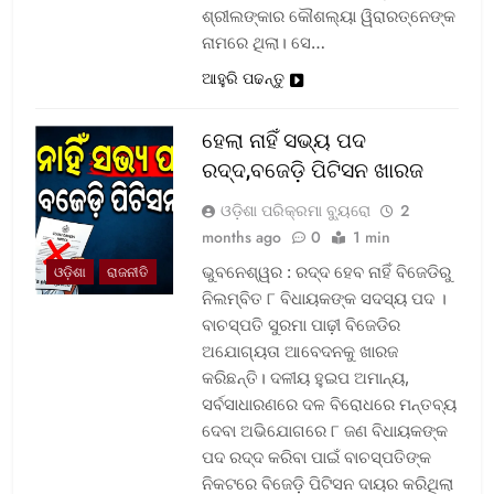
ଶ୍ରୀଲଙ୍କାର କୌଶଲ୍ୟା ୱିରାରତ୍ନେଙ୍କ
ନାମରେ ଥିଲା। ସେ…
ଆହୁରି ପଢନ୍ତୁ
ହେଲା ନାହିଁ ସଭ୍ୟ ପଦ
ରଦ୍ଦ,ବଜେଡ଼ି ପିଟିସନ ଖାରଜ
ଓଡ଼ିଶା ପରିକ୍ରମା ବ୍ୟୁରୋ
2
months ago
0
1 min
ଭୁବନେଶ୍ୱର : ରଦ୍ଦ ହେବ ନାହିଁ ବିଜେଡିରୁ
ଓଡ଼ିଶା
ରାଜନୀତି
ନିଲମ୍ବିତ ୮ ବିଧାୟକଙ୍କ ସଦସ୍ୟ ପଦ ।
ବାଚସ୍ପତି ସୁରମା ପାଢ଼ୀ ବିଜେଡିର
ଅଯୋଗ୍ୟତା ଆବେଦନକୁ ଖାରଜ
କରିଛନ୍ତି। ଦଳୀୟ ହୁଇପ ଅମାନ୍ୟ,
ସର୍ବସାଧାରଣରେ ଦଳ ବିରୋଧରେ ମନ୍ତବ୍ୟ
ଦେବା ଅଭିଯୋଗରେ ୮ ଜଣ ବିଧାୟକଙ୍କ
ପଦ ରଦ୍ଦ କରିବା ପାଇଁ ବାଚସ୍ପତିଙ୍କ
ନିକଟରେ ବିଜେଡ଼ି ପିଟିସନ ଦାୟର କରିଥିଲା