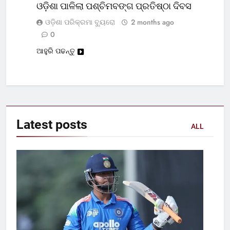
ଓଡ଼ିଶା ପାଳିଲା ପଶ୍ଚିମବଙ୍ଗ ପ୍ରତିଷ୍ଠା ଦିବସ
ଓଡ଼ିଶା ପରିକ୍ରମା ବ୍ୟୁରୋ
2 months ago
0
ଆହୁରି ପଢନ୍ତୁ
Latest
posts
ALL