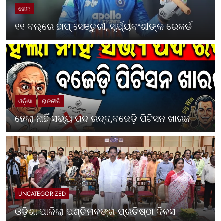
ଖେଳ
୧୧ ବଲ୍‌ରେ ହାପ୍ ସେଞ୍ଚୁରୀ, ସୂର୍ଯ୍ୟବଂଶୀଙ୍କ ରେକର୍ଡ
ଓଡ଼ିଶା
ରାଜନୀତି
ହେଲା ନାହିଁ ସଭ୍ୟ ପଦ ରଦ୍ଦ,ବଜେଡ଼ି ପିଟିସନ ଖାରଜ
UNCATEGORIZED
ଓଡ଼ିଶା ପାଳିଲା ପଶ୍ଚିମବଙ୍ଗ ପ୍ରତିଷ୍ଠା ଦିବସ