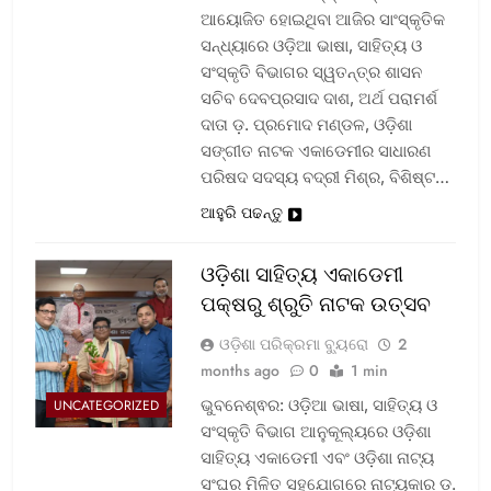
ଆୟୋଜିତ ହୋଇଥିବା ଆଜିର ସାଂସ୍କୃତିକ
ସନ୍ଧ୍ୟାରେ ଓଡ଼ିଆ ଭାଷା, ସାହିତ୍ୟ ଓ
ସଂସ୍କୃତି ବିଭାଗର ସ୍ୱତନ୍ତ୍ର ଶାସନ
ସଚିବ ଦେବପ୍ରସାଦ ଦାଶ, ଅର୍ଥ ପରାମର୍ଶ
ଦାତା ଡ଼. ପ୍ରମୋଦ ମଣ୍ଡଳ, ଓଡ଼ିଶା
ସଙ୍ଗୀତ ନାଟକ ଏକାଡେମୀର ସାଧାରଣ
ପରିଷଦ ସଦସ୍ୟ ବଦ୍ରୀ ମିଶ୍ର, ବିଶିଷ୍ଟ…
ଆହୁରି ପଢନ୍ତୁ
ଓଡ଼ିଶା ସାହିତ୍ୟ ଏକାଡେମୀ
ପକ୍ଷରୁ ଶ୍ରୁତି ନାଟକ ଉତ୍ସବ
ଓଡ଼ିଶା ପରିକ୍ରମା ବ୍ୟୁରୋ
2
months ago
0
1 min
ଭୁବନେଶ୍ଵର: ଓଡ଼ିଆ ଭାଷା, ସାହିତ୍ୟ ଓ
UNCATEGORIZED
ସଂସ୍କୃତି ବିଭାଗ ଆନୁକୂଲ୍ୟରେ ଓଡ଼ିଶା
ସାହିତ୍ୟ ଏକାଡେମୀ ଏବଂ ଓଡ଼ିଶା ନାଟ୍ୟ
ସଂଘର ମିଳିତ ସହଯୋଗରେ ନାଟ୍ୟକାର ଡ଼.