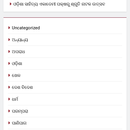
ଓଡ଼ିଶା ସାହିତ୍ୟ ଏକାଡେମୀ ପକ୍ଷରୁ ଶ୍ରୁତି ନାଟକ ଉତ୍ସବ
Uncategorized
ଅନ୍ୟାନ୍ୟ
ଅପରାଧ
ଓଡ଼ିଶା
ଖେଳ
ଦେଶ ବିଦେଶ
ଧର୍ମ
ପରମ୍ପରା
ପାଣିପାଗ