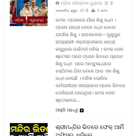
ଓଡ଼ିଶା ପରିକ୍ରମା ବ୍ୟୁରୋ
2
months ago
0
1 min
କଟକ: ଟ୍ରେନରେ ଯାଁଳା ଶିଶୁ ଜନ୍ମ ।
ଓଡ଼ିଶା
ସ୍ୱାସ୍ଥ୍ୟ
ଟ୍ରେନ ଯାତ୍ରା ବେଳେ ଜନ୍ମ ନେଲେ
ଯାଆଁଳା ଶିଶୁ । ରାଉରକେଲା – ଗୁଣୁପୁର
ରାଜ୍ୟରାଣୀ ଏକ୍ସପ୍ରେସରେ ଯାତ୍ରା
କରୁଥିଲେ ଗର୍ଭବତୀ ମହିଳା । କଟକ ରେଳ
ଷ୍ଟେସନ ଠାରେ ଟ୍ରେନ ଭିତରେ ପ୍ରଥମ
ଶିଶୁ ଜନ୍ମ ପରେ ଆମ୍ବୁଲାନ୍ସରେ
ହସ୍ପିଟାଲ ଯିବା ବେଳେ ଆଉ ଏକ ଶିଶୁ
ଜନ୍ମ ନେଇଛି । ମହିଳା ପୋଲିସ
କର୍ମଚାରୀଙ୍କ ସହାୟତାରେ ଟ୍ରେନ ଭିତରେ
ଡେଲିଭରୀ ହୋଇଥିଲା। କଟକ ରେଳ
ଷ୍ଟେସନରେ…
ଆହୁରି ପଢନ୍ତୁ
ଶ୍ରୀମନ୍ଦିର ଭିତରେ ଫେକ୍ ଆର୍ମି
ଅଫିସର, ଧରିଲେ