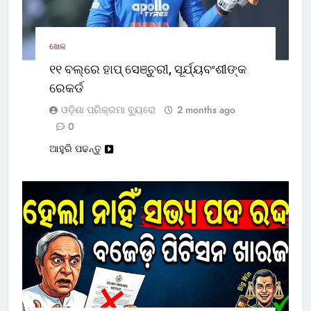
ଖେଳ
୧୧ ବଲ୍‌ରେ ହାପ୍ ସେଞ୍ଚୁରୀ, ସୂର୍ଯ୍ୟବଂଶୀଙ୍କ
ରେକର୍ଡ
ଓଡ଼ିଶା ପରିକ୍ରମା ବ୍ୟୁରୋ
2 months ago
0
ଆହୁରି ପଢନ୍ତୁ