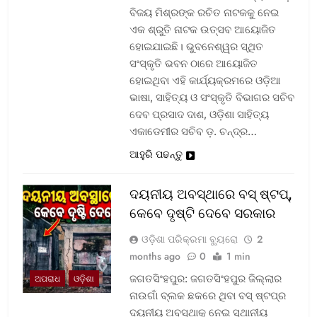
ବିଜୟ ମିଶ୍ରଙ୍କ ରଚିତ ନାଟକକୁ ନେଇ
ଏକ ଶ୍ରୁତି ନାଟକ ଉତ୍ସବ ଆୟୋଜିତ
ହୋଇଯାଇଛି। ଭୁବନେଶ୍ୱର ସ୍ଥିତ
ସଂସ୍କୃତି ଭବନ ଠାରେ ଆୟୋଜିତ
ହୋଇଥିବା ଏହି କାର୍ଯ୍ୟକ୍ରମରେ ଓଡ଼ିଆ
ଭାଷା, ସାହିତ୍ୟ ଓ ସଂସ୍କୃତି ବିଭାଗର ସଚିବ
ଦେବ ପ୍ରସାଦ ଦାଶ, ଓଡ଼ିଶା ସାହିତ୍ୟ
ଏକାଡେମୀର ସଚିବ ଡ଼. ଚନ୍ଦ୍ର…
ଆହୁରି ପଢନ୍ତୁ
ଦୟନୀୟ ଅବସ୍ଥାରେ ବସ୍‌ ଷ୍ଟପ୍‌,
କେବେ ଦୃଷ୍ଟି ଦେବେ ସରକାର
ଓଡ଼ିଶା ପରିକ୍ରମା ବ୍ୟୁରୋ
2
months ago
0
1 min
ଜଗତସିଂହପୁର: ଜଗତସିଂହପୁର ଜିଲ୍ଲାର
ଅପରାଧ
ଓଡ଼ିଶା
ନାଉଗାଁ ବ୍ଲକ ଛକରେ ଥିବା ବସ୍‌ ଷ୍ଟପ୍‌ର
ଦୟନୀୟ ଅବସ୍ଥାକୁ ନେଇ ସ୍ଥାନୀୟ