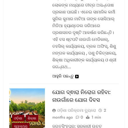
ଲୋକଙ୍କ ମଧ୍ୟରେ ତୀବ୍ର ଅସନ୍ତୋଷ
ପ୍ରକାଶ ପାଇଛି। ଏନେଇ ସାମାଜିକ କର୍ମୀ
ସୁନିଲ କୁମାର ମାଟିଆ ତାଙ୍କ ସୋସିଆଲ୍‌
ମିଡିଆ ହ୍ୟାଣ୍ଡେଲ ଜରିଆରେ
ପ୍ରଶାସନର ଦୃଷ୍ଟି ଆକର୍ଷଣ କରିଛନ୍ତି।
ଏହି ବସ ଷ୍ଟପଟି ନାଉଗାଁ ମେଡିକାଲ୍‌,
ତହସିଲ୍‌ କାର୍ଯ୍ୟାଳୟ, ବ୍ଲକ ଅଫିସ୍‌, ଶିଶୁ
ମଙ୍ଗଳ କାର୍ଯ୍ୟାଳୟ , ପଶୁ ଚିକିତ୍ସାଳୟ,
ଶିକ୍ଷା ଅଧିକାରୀଙ୍କ କାର୍ଯ୍ୟାଳୟ ଓ ଶ୍ରୀ
ଜଗନ୍ନାଥ…
ଆହୁରି ପଢନ୍ତୁ
ଯୋଗ ଦ୍ଵାରା ନିରୋଗ ରହିବା:
ନାଉଗାଁରେ ଯୋଗ ଦିବସ
ଓଡ଼ିଶା ପରିକ୍ରମା ବ୍ୟୁରୋ
2
months ago
0
1 min
ଓଡ଼ିଶା
ଶିକ୍ଷା
ଜଗତସିଂହପୁର: ସରକାରୀ ଉଚ୍ଚ
ସ୍ୱାସ୍ଥ୍ୟ