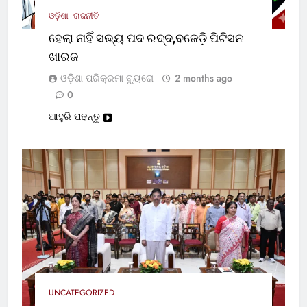
ଓଡ଼ିଶା
ରାଜନୀତି
ହେଲା ନାହିଁ ସଭ୍ୟ ପଦ ରଦ୍ଦ,ବଜେଡ଼ି ପିଟିସନ
ଖାରଜ
ଓଡ଼ିଶା ପରିକ୍ରମା ବ୍ୟୁରୋ
2 months ago
0
ଆହୁରି ପଢନ୍ତୁ
UNCATEGORIZED