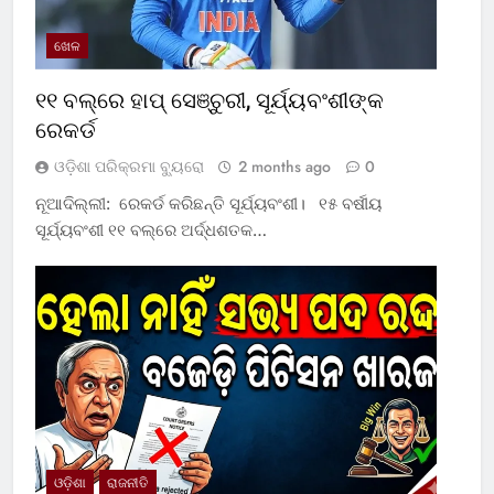
ଖେଳ
୧୧ ବଲ୍‌ରେ ହାପ୍ ସେଞ୍ଚୁରୀ, ସୂର୍ଯ୍ୟବଂଶୀଙ୍କ
ରେକର୍ଡ
ଓଡ଼ିଶା ପରିକ୍ରମା ବ୍ୟୁରୋ
2 months ago
0
ନୂଆଦିଲ୍ଲୀ: ରେକର୍ଡ କରିଛନ୍ତି ସୂର୍ଯ୍ୟବଂଶୀ। ୧୫ ବର୍ଷୀୟ
ସୂର୍ଯ୍ୟବଂଶୀ ୧୧ ବଲ୍‌ରେ ଅର୍ଦ୍ଧଶତକ…
ଓଡ଼ିଶା
ରାଜନୀତି