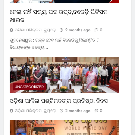
ହେଲା ନାହିଁ ସଭ୍ୟ ପଦ ରଦ୍ଦ,ବଜେଡ଼ି ପିଟିସନ
ଖାରଜ
ଓଡ଼ିଶା ପରିକ୍ରମା ବ୍ୟୁରୋ
2 months ago
0
ଭୁବନେଶ୍ୱର : ରଦ୍ଦ ହେବ ନାହିଁ ବିଜେଡିରୁ ନିଲମ୍ବିତ ୮
ବିଧାୟକଙ୍କ ସଦସ୍ୟ…
UNCATEGORIZED
ଓଡ଼ିଶା ପାଳିଲା ପଶ୍ଚିମବଙ୍ଗ ପ୍ରତିଷ୍ଠା ଦିବସ
ଓଡ଼ିଶା ପରିକ୍ରମା ବ୍ୟୁରୋ
2 months ago
0