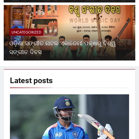
UNCATEGORIZED
ଓଡ଼ିଶା ସଙ୍ଗୀତ ନାଟକ ଏକାଡେମୀ ପକ୍ଷରୁ ବିଶ୍ୱ
ସଙ୍ଗୀତ ଦିବସ
Latest
posts