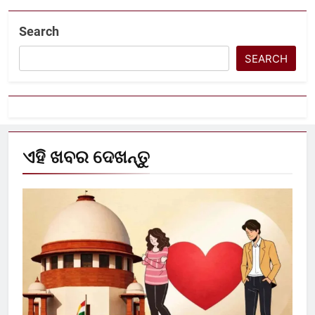
Search
SEARCH
ଏହି ଖବର ଦେଖନ୍ତୁ