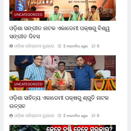
UNCATEGORIZED
ଓଡ଼ିଶା ସଙ୍ଗୀତ ନାଟକ ଏକାଡେମୀ ପକ୍ଷରୁ ବିଶ୍ୱ
ସଙ୍ଗୀତ ଦିବସ
ଓଡ଼ିଶା ପରିକ୍ରମା ବ୍ୟୁରୋ
2 months ago
0
UNCATEGORIZED
ଓଡ଼ିଶା ସାହିତ୍ୟ ଏକାଡେମୀ ପକ୍ଷରୁ ଶ୍ରୁତି ନାଟକ
ଉତ୍ସବ
ଓଡ଼ିଶା ପରିକ୍ରମା ବ୍ୟୁରୋ
2 months ago
0