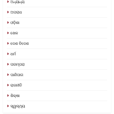
ଅନ୍ୟାନ୍ୟ
ଅପରାଧ
ଓଡ଼ିଶା
ଖେଳ
ଦେଶ ବିଦେଶ
ଧର୍ମ
ପରମ୍ପରା
ପାଣିପାଗ
ରାଜନୀତି
ଶିକ୍ଷା
ସ୍ୱାସ୍ଥ୍ୟ