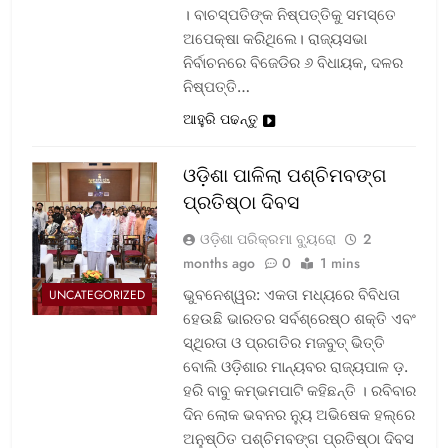
। ବାଚସ୍ପତିଙ୍କ ନିଷ୍ପତ୍ତିକୁ ସମସ୍ତେ
ଅପେକ୍ଷା କରିଥିଲେ। ରାଜ୍ୟସଭା
ନିର୍ବାଚନରେ ବିଜେଡିର ୬ ବିଧାୟକ, ଦଳର
ନିଷ୍ପତ୍ତି…
ଆହୁରି ପଢନ୍ତୁ
ଓଡ଼ିଶା ପାଳିଲା ପଶ୍ଚିମବଙ୍ଗ
ପ୍ରତିଷ୍ଠା ଦିବସ
ଓଡ଼ିଶା ପରିକ୍ରମା ବ୍ୟୁରୋ
2
months ago
0
1 mins
ଭୁବନେଶ୍ୱର: ଏକତା ମଧ୍ୟରେ ବିବିଧତା
UNCATEGORIZED
ହେଉଛି ଭାରତର ସର୍ବଶ୍ରେଷ୍ଠ ଶକ୍ତି ଏବଂ
ସ୍ଥିରତା ଓ ପ୍ରଗତିର ମଜବୁତ୍ ଭିତ୍ତି
ବୋଲି ଓଡ଼ିଶାର ମାନ୍ୟବର ରାଜ୍ୟପାଳ ଡ଼.
ହରି ବାବୁ କମ୍ଭମପାଟି କହିଛନ୍ତି । ରବିବାର
ଦିନ ଲୋକ ଭବନର ନ୍ୟୁ ଅଭିଷେକ ହଲ୍‌ରେ
ଅନୁଷ୍ଠିତ ପଶ୍ଚିମବଙ୍ଗ ପ୍ରତିଷ୍ଠା ଦିବସ