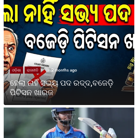
2 months ago
UNCATEGORIZED
ଓଡ଼ିଶା ପାଳିଲା ପଶ୍ଚିମବଙ୍ଗ
ପ୍ରତିଷ୍ଠା ଦିବସ