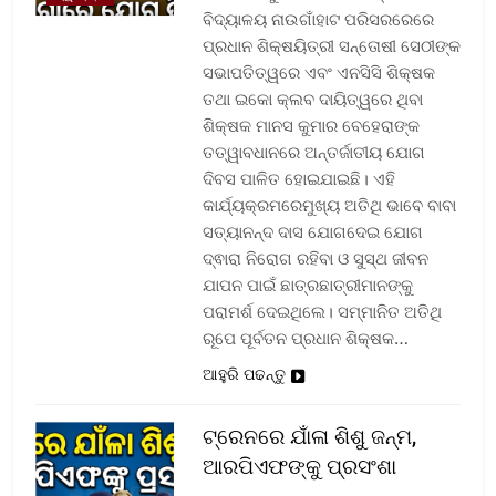
ବିଦ୍ୟାଳୟ ନାଉଗାଁହାଟ ପରିସରରେରେ
ପ୍ରଧାନ ଶିକ୍ଷୟିତ୍ରୀ ସନ୍ତୋଷୀ ସେଠୀଙ୍କ
ସଭାପତିତ୍ୱରେ ଏବଂ ଏନସିସି ଶିକ୍ଷକ
ତଥା ଇକୋ କ୍ଲବ ଦାୟିତ୍ୱରେ ଥିବା
ଶିକ୍ଷକ ମାନସ କୁମାର ବେହେରାଙ୍କ
ତତ୍ୱାବଧାନରେ ଅନ୍ତର୍ଜାତୀୟ ଯୋଗ
ଦିବସ ପାଳିତ ହୋଇଯାଇଛି। ଏହି
କାର୍ଯ୍ୟକ୍ରମରେମୁଖ୍ୟ ଅତିଥି ଭାବେ ବାବା
ସତ୍ୟାନନ୍ଦ ଦାସ ଯୋଗଦେଇ ଯୋଗ
ଦ୍ଵାରା ନିରୋଗ ରହିବା ଓ ସୁସ୍ଥ ଜୀବନ
ଯାପନ ପାଇଁ ଛାତ୍ରଛାତ୍ରୀମାନଙ୍କୁ
ପରାମର୍ଶ ଦେଇଥିଲେ। ସମ୍ମାନିତ ଅତିଥି
ରୂପେ ପୂର୍ବତନ ପ୍ରଧାନ ଶିକ୍ଷକ…
ଆହୁରି ପଢନ୍ତୁ
ଟ୍ରେନରେ ଯାଁଳା ଶିଶୁ ଜନ୍ମ,
ଆରପିଏଫଙ୍କୁ ପ୍ରସଂଶା