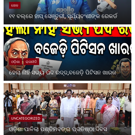
ଖେଳ
୧୧ ବଲ୍‌ରେ ହାପ୍ ସେଞ୍ଚୁରୀ, ସୂର୍ଯ୍ୟବଂଶୀଙ୍କ ରେକର୍ଡ
ଓଡ଼ିଶା
ରାଜନୀତି
ହେଲା ନାହିଁ ସଭ୍ୟ ପଦ ରଦ୍ଦ,ବଜେଡ଼ି ପିଟିସନ ଖାରଜ
UNCATEGORIZED
ଓଡ଼ିଶା ପାଳିଲା ପଶ୍ଚିମବଙ୍ଗ ପ୍ରତିଷ୍ଠା ଦିବସ