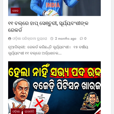
ଖେଳ
୧୧ ବଲ୍‌ରେ ହାପ୍ ସେଞ୍ଚୁରୀ, ସୂର୍ଯ୍ୟବଂଶୀଙ୍କ
ରେକର୍ଡ
ଓଡ଼ିଶା ପରିକ୍ରମା ବ୍ୟୁରୋ
2 months ago
0
ନୂଆଦିଲ୍ଲୀ: ରେକର୍ଡ କରିଛନ୍ତି ସୂର୍ଯ୍ୟବଂଶୀ। ୧୫ ବର୍ଷୀୟ
ସୂର୍ଯ୍ୟବଂଶୀ ୧୧ ବଲ୍‌ରେ ଅର୍ଦ୍ଧଶତକ…
ଓଡ଼ିଶା
ରାଜନୀତି