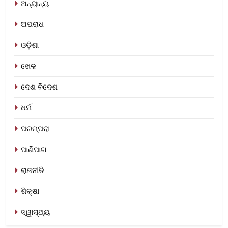
ଅନ୍ୟାନ୍ୟ
ଅପରାଧ
ଓଡ଼ିଶା
ଖେଳ
ଦେଶ ବିଦେଶ
ଧର୍ମ
ପରମ୍ପରା
ପାଣିପାଗ
ରାଜନୀତି
ଶିକ୍ଷା
ସ୍ୱାସ୍ଥ୍ୟ