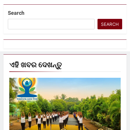
Search
SEARCH
ଏହି ଖବର ଦେଖନ୍ତୁ