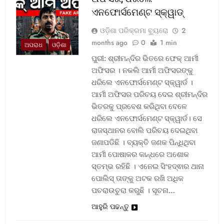
ଏନଫୋର୍ସମେଣ୍ଟ ସ୍କ୍ୱାଡ୍‌
ଓଡ଼ିଶା ପରିକ୍ରମା ବ୍ୟୁରୋ
2
months ago
0
1 min
ଅପରାଧ
ଓଡ଼ିଶା
ପୁରୀ: ଶ୍ରୀମନ୍ଦିର ଭିତରେ ଫେକ୍ ଆର୍ମୀ
ଅଫିସର । ନକଲି ଆର୍ମୀ ଅଫିସରଙ୍କୁ
ଧରିଲେ ଏନଫୋର୍ସମେଣ୍ଟ ସ୍କ୍ୱାର୍ଡ ।
ଆର୍ମୀ ଅଫିସର ପରିଚୟ ଦେଇ ଶ୍ରୀମନ୍ଦିର
ଭିତରକୁ ପ୍ରବେଶ କରିଥିବା ବେଳେ
ଧରିଲେ ଏନଫୋର୍ସମେଣ୍ଟ ସ୍କ୍ୱାର୍ଡ। ସେ
ରାଜସ୍ଥାନର ବୋଲି ପରିଚୟ ଦେଇଥିବା
ଜଣାପଡିଛି । ବ୍ୟକ୍ତି ଜଣକ ପିନ୍ଧିଥିବା
ଆର୍ମୀ ପୋଷାକର କାନ୍ଧରେ ଅଶୋକ
ସ୍ତମ୍ଭ ରହିଛି । ଏନେଇ ସିଂହଦ୍ଵାର ଥାନା
ପୋଲିସ୍ ତାଙ୍କୁ ଅଟକ ରଖି ଅଧିକ
ପଚରାଉଚୁରା କରୁଛି । ସୂଚନା…
ଆହୁରି ପଢନ୍ତୁ