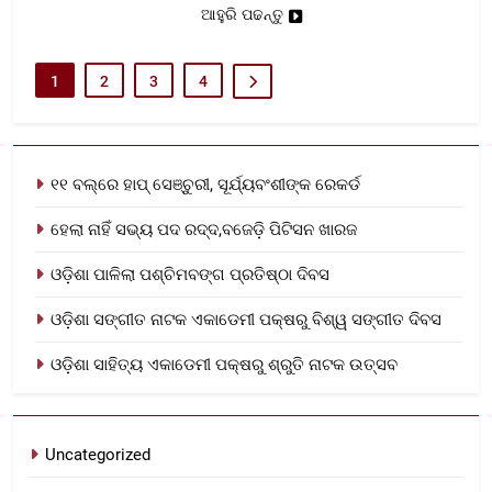
ଆହୁରି ପଢନ୍ତୁ
1
2
3
4
୧୧ ବଲ୍‌ରେ ହାପ୍ ସେଞ୍ଚୁରୀ, ସୂର୍ଯ୍ୟବଂଶୀଙ୍କ ରେକର୍ଡ
ହେଲା ନାହିଁ ସଭ୍ୟ ପଦ ରଦ୍ଦ,ବଜେଡ଼ି ପିଟିସନ ଖାରଜ
ଓଡ଼ିଶା ପାଳିଲା ପଶ୍ଚିମବଙ୍ଗ ପ୍ରତିଷ୍ଠା ଦିବସ
ଓଡ଼ିଶା ସଙ୍ଗୀତ ନାଟକ ଏକାଡେମୀ ପକ୍ଷରୁ ବିଶ୍ୱ ସଙ୍ଗୀତ ଦିବସ
ଓଡ଼ିଶା ସାହିତ୍ୟ ଏକାଡେମୀ ପକ୍ଷରୁ ଶ୍ରୁତି ନାଟକ ଉତ୍ସବ
Uncategorized