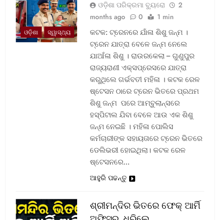
ଓଡ଼ିଶା ପରିକ୍ରମା ବ୍ୟୁରୋ
2
months ago
0
1 min
କଟକ: ଟ୍ରେନରେ ଯାଁଳା ଶିଶୁ ଜନ୍ମ ।
ଓଡ଼ିଶା
ସ୍ୱାସ୍ଥ୍ୟ
ଟ୍ରେନ ଯାତ୍ରା ବେଳେ ଜନ୍ମ ନେଲେ
ଯାଆଁଳା ଶିଶୁ । ରାଉରକେଲା – ଗୁଣୁପୁର
ରାଜ୍ୟରାଣୀ ଏକ୍ସପ୍ରେସରେ ଯାତ୍ରା
କରୁଥିଲେ ଗର୍ଭବତୀ ମହିଳା । କଟକ ରେଳ
ଷ୍ଟେସନ ଠାରେ ଟ୍ରେନ ଭିତରେ ପ୍ରଥମ
ଶିଶୁ ଜନ୍ମ ପରେ ଆମ୍ବୁଲାନ୍ସରେ
ହସ୍ପିଟାଲ ଯିବା ବେଳେ ଆଉ ଏକ ଶିଶୁ
ଜନ୍ମ ନେଇଛି । ମହିଳା ପୋଲିସ
କର୍ମଚାରୀଙ୍କ ସହାୟତାରେ ଟ୍ରେନ ଭିତରେ
ଡେଲିଭରୀ ହୋଇଥିଲା। କଟକ ରେଳ
ଷ୍ଟେସନରେ…
ଆହୁରି ପଢନ୍ତୁ
ଶ୍ରୀମନ୍ଦିର ଭିତରେ ଫେକ୍ ଆର୍ମି
ଅଫିସର, ଧରିଲେ