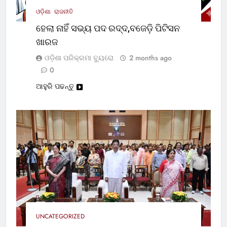
ଓଡ଼ିଶା
ରାଜନୀତି
ହେଲା ନାହିଁ ସଭ୍ୟ ପଦ ରଦ୍ଦ,ବଜେଡ଼ି ପିଟିସନ
ଖାରଜ
ଓଡ଼ିଶା ପରିକ୍ରମା ବ୍ୟୁରୋ
2 months ago
0
ଆହୁରି ପଢନ୍ତୁ
UNCATEGORIZED