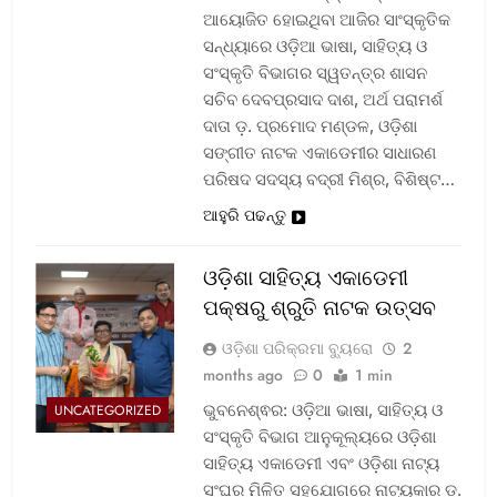
ଆୟୋଜିତ ହୋଇଥିବା ଆଜିର ସାଂସ୍କୃତିକ
ସନ୍ଧ୍ୟାରେ ଓଡ଼ିଆ ଭାଷା, ସାହିତ୍ୟ ଓ
ସଂସ୍କୃତି ବିଭାଗର ସ୍ୱତନ୍ତ୍ର ଶାସନ
ସଚିବ ଦେବପ୍ରସାଦ ଦାଶ, ଅର୍ଥ ପରାମର୍ଶ
ଦାତା ଡ଼. ପ୍ରମୋଦ ମଣ୍ଡଳ, ଓଡ଼ିଶା
ସଙ୍ଗୀତ ନାଟକ ଏକାଡେମୀର ସାଧାରଣ
ପରିଷଦ ସଦସ୍ୟ ବଦ୍ରୀ ମିଶ୍ର, ବିଶିଷ୍ଟ…
ଆହୁରି ପଢନ୍ତୁ
ଓଡ଼ିଶା ସାହିତ୍ୟ ଏକାଡେମୀ
ପକ୍ଷରୁ ଶ୍ରୁତି ନାଟକ ଉତ୍ସବ
ଓଡ଼ିଶା ପରିକ୍ରମା ବ୍ୟୁରୋ
2
months ago
0
1 min
ଭୁବନେଶ୍ଵର: ଓଡ଼ିଆ ଭାଷା, ସାହିତ୍ୟ ଓ
UNCATEGORIZED
ସଂସ୍କୃତି ବିଭାଗ ଆନୁକୂଲ୍ୟରେ ଓଡ଼ିଶା
ସାହିତ୍ୟ ଏକାଡେମୀ ଏବଂ ଓଡ଼ିଶା ନାଟ୍ୟ
ସଂଘର ମିଳିତ ସହଯୋଗରେ ନାଟ୍ୟକାର ଡ଼.