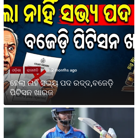
2 months ago
UNCATEGORIZED
ଓଡ଼ିଶା ପାଳିଲା ପଶ୍ଚିମବଙ୍ଗ
ପ୍ରତିଷ୍ଠା ଦିବସ