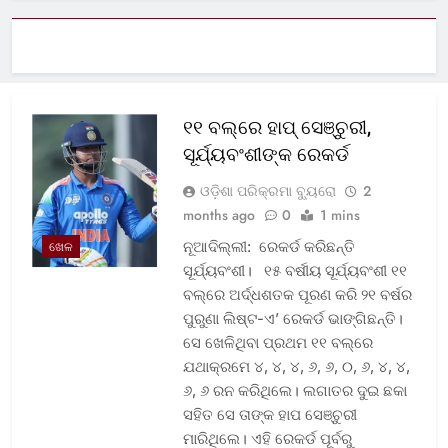
୧୧ ବଲ୍‌ରେ ହାପ୍ ସେଞ୍ଚୁରୀ,
ସୂର୍ଯ୍ୟବଂଶୀଙ୍କ ରେକର୍ଡ
ଓଡ଼ିଶା ପରିକ୍ରମା ବ୍ୟୁରୋ
2
months ago
0
1 mins
ନୂଆଦିଲ୍ଲୀ: ରେକର୍ଡ କରିଛନ୍ତି
ଖେଳ
ସୂର୍ଯ୍ୟବଂଶୀ। ୧୫ ବର୍ଷୀୟ ସୂର୍ଯ୍ୟବଂଶୀ ୧୧
ବଲ୍‌ରେ ଅର୍ଦ୍ଧଶତକ ପୂରଣ କରି ୨୧ ବର୍ଷର
ପୁରୁଣା ଲିଷ୍ଟ-ଏ’ ରେକର୍ଡ ଭାଙ୍ଗିଛନ୍ତି।
ସେ ଖେଳିଥିବା ପ୍ରଥମ ୧୧ ବଲ୍‌ରେ
ଯଥାକ୍ରମେ ୪, ୪, ୪, ୬, ୬, ୦, ୬, ୪, ୪,
୬, ୬ ରନ କରିଥିଲେ। ଲଗାତର ଦୁଇ ଛକା
ସହିତ ସେ ତାଙ୍କ ହାପ ସେଞ୍ଚୁରୀ
ମାରିଥିଲେ। ଏହି ରେକର୍ଡ ପୂର୍ବରୁ