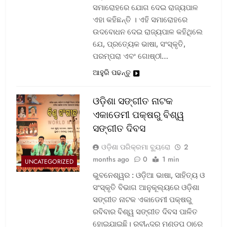
ସମାରୋହରେ ଯୋଗ ଦେଇ ରାଜ୍ୟପାଳ
ଏହା କହିଛନ୍ତି । ଏହି ସମାରୋହରେ
ଉଦବୋଧନ ଦେଇ ରାଜ୍ୟପାଳ କହିଥିଲେ
ଯେ, ପ୍ରତ୍ୟେକ ଭାଷା, ସଂସ୍କୃତି,
ପରମ୍ପରା ଏବଂ ଗୋଷ୍ଠୀ…
ଆହୁରି ପଢନ୍ତୁ
ଓଡ଼ିଶା ସଙ୍ଗୀତ ନାଟକ
ଏକାଡେମୀ ପକ୍ଷରୁ ବିଶ୍ୱ
ସଙ୍ଗୀତ ଦିବସ
ଓଡ଼ିଶା ପରିକ୍ରମା ବ୍ୟୁରୋ
2
months ago
0
1 min
UNCATEGORIZED
ଭୁବନେଶ୍ୱର : ଓଡ଼ିଆ ଭାଷା, ସାହିତ୍ୟ ଓ
ସଂସ୍କୃତି ବିଭାଗ ଆନୁକୂଲ୍ୟରେ ଓଡ଼ିଶା
ସଙ୍ଗୀତ ନାଟକ ଏକାଡେମୀ ପକ୍ଷରୁ
ରବିବାର ବିଶ୍ୱ ସଙ୍ଗୀତ ଦିବସ ପାଳିତ
ହୋଇଯାଇଛି। ରବୀନ୍ଦ୍ର ମଣ୍ଡପ ଠାରେ