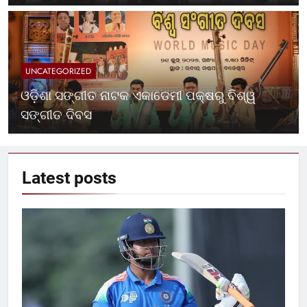
UNCATEGORIZED
ଓଡ଼ିଶା ସଙ୍ଗୀତ ନାଟକ ଏକାଡେମୀ ପକ୍ଷରୁ ବିଶ୍ୱ
ସଙ୍ଗୀତ ଦିବସ
Latest
posts