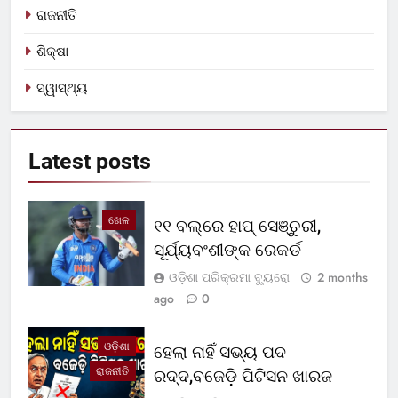
ରାଜନୀତି
ଶିକ୍ଷା
ସ୍ୱାସ୍ଥ୍ୟ
Latest
posts
ଖେଳ
୧୧ ବଲ୍‌ରେ ହାପ୍ ସେଞ୍ଚୁରୀ,
ସୂର୍ଯ୍ୟବଂଶୀଙ୍କ ରେକର୍ଡ
ଓଡ଼ିଶା ପରିକ୍ରମା ବ୍ୟୁରୋ
2 months
ago
0
ଓଡ଼ିଶା
ହେଲା ନାହିଁ ସଭ୍ୟ ପଦ
ରାଜନୀତି
ରଦ୍ଦ,ବଜେଡ଼ି ପିଟିସନ ଖାରଜ