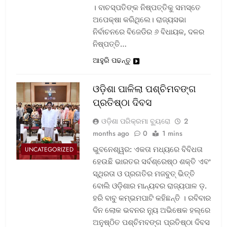
। ବାଚସ୍ପତିଙ୍କ ନିଷ୍ପତ୍ତିକୁ ସମସ୍ତେ
ଅପେକ୍ଷା କରିଥିଲେ। ରାଜ୍ୟସଭା
ନିର୍ବାଚନରେ ବିଜେଡିର ୬ ବିଧାୟକ, ଦଳର
ନିଷ୍ପତ୍ତି…
ଆହୁରି ପଢନ୍ତୁ
ଓଡ଼ିଶା ପାଳିଲା ପଶ୍ଚିମବଙ୍ଗ
ପ୍ରତିଷ୍ଠା ଦିବସ
ଓଡ଼ିଶା ପରିକ୍ରମା ବ୍ୟୁରୋ
2
months ago
0
1 mins
ଭୁବନେଶ୍ୱର: ଏକତା ମଧ୍ୟରେ ବିବିଧତା
UNCATEGORIZED
ହେଉଛି ଭାରତର ସର୍ବଶ୍ରେଷ୍ଠ ଶକ୍ତି ଏବଂ
ସ୍ଥିରତା ଓ ପ୍ରଗତିର ମଜବୁତ୍ ଭିତ୍ତି
ବୋଲି ଓଡ଼ିଶାର ମାନ୍ୟବର ରାଜ୍ୟପାଳ ଡ଼.
ହରି ବାବୁ କମ୍ଭମପାଟି କହିଛନ୍ତି । ରବିବାର
ଦିନ ଲୋକ ଭବନର ନ୍ୟୁ ଅଭିଷେକ ହଲ୍‌ରେ
ଅନୁଷ୍ଠିତ ପଶ୍ଚିମବଙ୍ଗ ପ୍ରତିଷ୍ଠା ଦିବସ