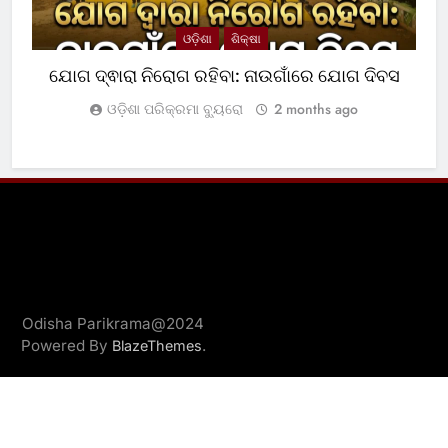
ଓଡ଼ିଶା
ଶିକ୍ଷା
ଯୋଗ ଦ୍ଵାରା ନିରୋଗ ରହିବା: ନାଉଗାଁରେ ଯୋଗ ଦିବସ
ଓଡ଼ିଶା ପରିକ୍ରମା ବ୍ୟୁରୋ
2 months ago
Odisha Parikrama@2024
Powered By
.
BlazeThemes