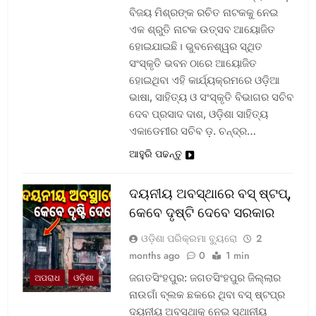
ବିଜୟ ମିଶ୍ରଙ୍କ ରଚିତ ନାଟକକୁ ନେଇ
ଏକ ଶ୍ରୁତି ନାଟକ ଉତ୍ସବ ଆୟୋଜିତ
ହୋଇଯାଇଛି। ଭୁବନେଶ୍ୱର ସ୍ଥିତ
ସଂସ୍କୃତି ଭବନ ଠାରେ ଆୟୋଜିତ
ହୋଇଥିବା ଏହି କାର୍ଯ୍ୟକ୍ରମରେ ଓଡ଼ିଆ
ଭାଷା, ସାହିତ୍ୟ ଓ ସଂସ୍କୃତି ବିଭାଗର ସଚିବ
ଦେବ ପ୍ରସାଦ ଦାଶ, ଓଡ଼ିଶା ସାହିତ୍ୟ
ଏକାଡେମୀର ସଚିବ ଡ଼. ଚନ୍ଦ୍ର…
ଆହୁରି ପଢନ୍ତୁ
ଦୟନୀୟ ଅବସ୍ଥାରେ ବସ୍‌ ଷ୍ଟପ୍‌,
କେବେ ଦୃଷ୍ଟି ଦେବେ ସରକାର
ଓଡ଼ିଶା ପରିକ୍ରମା ବ୍ୟୁରୋ
2
months ago
0
1 min
ଜଗତସିଂହପୁର: ଜଗତସିଂହପୁର ଜିଲ୍ଲାର
ଅପରାଧ
ଓଡ଼ିଶା
ନାଉଗାଁ ବ୍ଲକ ଛକରେ ଥିବା ବସ୍‌ ଷ୍ଟପ୍‌ର
ଦୟନୀୟ ଅବସ୍ଥାକୁ ନେଇ ସ୍ଥାନୀୟ