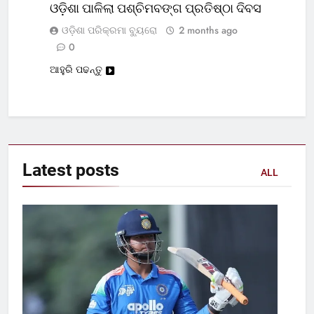
ଓଡ଼ିଶା ପାଳିଲା ପଶ୍ଚିମବଙ୍ଗ ପ୍ରତିଷ୍ଠା ଦିବସ
ଓଡ଼ିଶା ପରିକ୍ରମା ବ୍ୟୁରୋ
2 months ago
0
ଆହୁରି ପଢନ୍ତୁ
Latest
posts
ALL