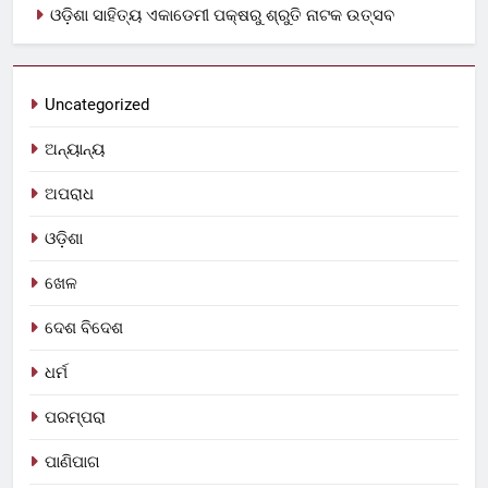
ଓଡ଼ିଶା ସାହିତ୍ୟ ଏକାଡେମୀ ପକ୍ଷରୁ ଶ୍ରୁତି ନାଟକ ଉତ୍ସବ
Uncategorized
ଅନ୍ୟାନ୍ୟ
ଅପରାଧ
ଓଡ଼ିଶା
ଖେଳ
ଦେଶ ବିଦେଶ
ଧର୍ମ
ପରମ୍ପରା
ପାଣିପାଗ