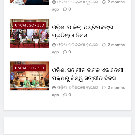
ଓଡ଼ିଶା ପରିକ୍ରମା ବ୍ୟୁରୋ
2 months
ago
0
UNCATEGORIZED
ଓଡ଼ିଶା ପାଳିଲା ପଶ୍ଚିମବଙ୍ଗ
ପ୍ରତିଷ୍ଠା ଦିବସ
ଓଡ଼ିଶା ପରିକ୍ରମା ବ୍ୟୁରୋ
2 months
ago
0
UNCATEGORIZED
ଓଡ଼ିଶା ସଙ୍ଗୀତ ନାଟକ ଏକାଡେମୀ
ପକ୍ଷରୁ ବିଶ୍ୱ ସଙ୍ଗୀତ ଦିବସ
ଓଡ଼ିଶା ପରିକ୍ରମା ବ୍ୟୁରୋ
2 months
ago
0