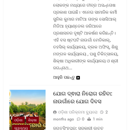
ଲୋକଙ୍କ ମଧ୍ୟରେ ତୀବ୍ର ଅସନ୍ତୋଷ
ପ୍ରକାଶ ପାଇଛି। ଏନେଇ ସାମାଜିକ କର୍ମୀ
ସୁନିଲ କୁମାର ମାଟିଆ ତାଙ୍କ ସୋସିଆଲ୍‌
ମିଡିଆ ହ୍ୟାଣ୍ଡେଲ ଜରିଆରେ
ପ୍ରଶାସନର ଦୃଷ୍ଟି ଆକର୍ଷଣ କରିଛନ୍ତି।
ଏହି ବସ ଷ୍ଟପଟି ନାଉଗାଁ ମେଡିକାଲ୍‌,
ତହସିଲ୍‌ କାର୍ଯ୍ୟାଳୟ, ବ୍ଲକ ଅଫିସ୍‌, ଶିଶୁ
ମଙ୍ଗଳ କାର୍ଯ୍ୟାଳୟ , ପଶୁ ଚିକିତ୍ସାଳୟ,
ଶିକ୍ଷା ଅଧିକାରୀଙ୍କ କାର୍ଯ୍ୟାଳୟ ଓ ଶ୍ରୀ
ଜଗନ୍ନାଥ…
ଆହୁରି ପଢନ୍ତୁ
ଯୋଗ ଦ୍ଵାରା ନିରୋଗ ରହିବା:
ନାଉଗାଁରେ ଯୋଗ ଦିବସ
ଓଡ଼ିଶା ପରିକ୍ରମା ବ୍ୟୁରୋ
2
months ago
0
1 min
ଓଡ଼ିଶା
ଶିକ୍ଷା
ଜଗତସିଂହପୁର: ସରକାରୀ ଉଚ୍ଚ
ସ୍ୱାସ୍ଥ୍ୟ