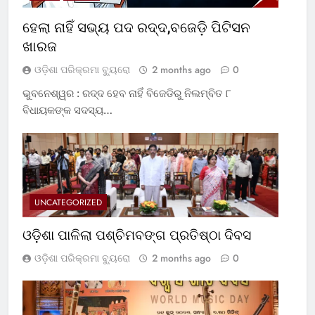
ହେଲା ନାହିଁ ସଭ୍ୟ ପଦ ରଦ୍ଦ,ବଜେଡ଼ି ପିଟିସନ
ଖାରଜ
ଓଡ଼ିଶା ପରିକ୍ରମା ବ୍ୟୁରୋ
2 months ago
0
ଭୁବନେଶ୍ୱର : ରଦ୍ଦ ହେବ ନାହିଁ ବିଜେଡିରୁ ନିଲମ୍ବିତ ୮
ବିଧାୟକଙ୍କ ସଦସ୍ୟ…
UNCATEGORIZED
ଓଡ଼ିଶା ପାଳିଲା ପଶ୍ଚିମବଙ୍ଗ ପ୍ରତିଷ୍ଠା ଦିବସ
ଓଡ଼ିଶା ପରିକ୍ରମା ବ୍ୟୁରୋ
2 months ago
0