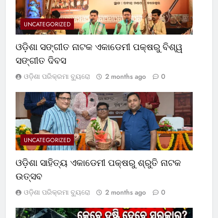
UNCATEGORIZED
ଓଡ଼ିଶା ସଙ୍ଗୀତ ନାଟକ ଏକାଡେମୀ ପକ୍ଷରୁ ବିଶ୍ୱ
ସଙ୍ଗୀତ ଦିବସ
ଓଡ଼ିଶା ପରିକ୍ରମା ବ୍ୟୁରୋ
2 months ago
0
UNCATEGORIZED
ଓଡ଼ିଶା ସାହିତ୍ୟ ଏକାଡେମୀ ପକ୍ଷରୁ ଶ୍ରୁତି ନାଟକ
ଉତ୍ସବ
ଓଡ଼ିଶା ପରିକ୍ରମା ବ୍ୟୁରୋ
2 months ago
0