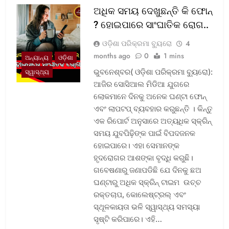
ଅଧିକ ସମୟ ଦେଖୁଛନ୍ତି କି ଫୋନ୍
? ହୋଇପାରେ ସାଂଘାତିକ ରୋଗ..
ଓଡ଼ିଶା ପରିକ୍ରମା ବ୍ୟୁରୋ
4
months ago
0
1 mins
ଅନ୍ୟାନ୍ୟ
ଓଡ଼ିଶା
ଭୁବନେଶ୍ବର( ଓଡ଼ିଶା ପରିକ୍ରମା ବ୍ୟୁରୋ):
ସ୍ୱାସ୍ଥ୍ୟ
ଆଜିର ସୋସିଆଲ ମିଡିଆ ଯୁଗରେ
ଲୋକମାନେ ଦିନକୁ ଅନେକ ଘଣ୍ଟା ଫୋନ୍
ଏବଂ ଲାପଟପ୍ ବ୍ୟବହାର କରୁଛନ୍ତି । କିନ୍ତୁ
ଏକ ରିପୋର୍ଟ ଅନୁସାରେ ଅତ୍ୟଧିକ ସ୍କ୍ରିନ୍
ସମୟ ଯୁବପିଢ଼ିଙ୍କ ପାଇଁ ବିପଦଜନକ
ହୋଇପାରେ। ଏହା ସେମାନଙ୍କ
ହୃଦରୋଗର ଆଶଙ୍କା ବୃଦ୍ଧି କରୁଛି।
ଗବେଷଣାରୁ ଜଣାପଡିଛି ଯେ ଦିନକୁ ଛଅ
ଘଣ୍ଟାରୁ ଅଧିକ ସ୍କ୍ରିନ୍ ଟାଇମ ଉଚ୍ଚ
ରକ୍ତଚାପ, କୋଲେଷ୍ଟ୍ରଲ୍ ଏବଂ
ସ୍ଥୂଳକାୟତା ଭଳି ସ୍ୱାସ୍ଥ୍ୟ ସମସ୍ୟା
ସୃଷ୍ଟି କରିପାରେ। ଏହି…