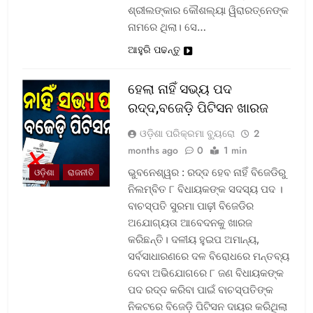
ଶ୍ରୀଲଙ୍କାର କୌଶଲ୍ୟା ୱିରାରତ୍ନେଙ୍କ
ନାମରେ ଥିଲା। ସେ…
ଆହୁରି ପଢନ୍ତୁ
ହେଲା ନାହିଁ ସଭ୍ୟ ପଦ
ରଦ୍ଦ,ବଜେଡ଼ି ପିଟିସନ ଖାରଜ
ଓଡ଼ିଶା ପରିକ୍ରମା ବ୍ୟୁରୋ
2
months ago
0
1 min
ଭୁବନେଶ୍ୱର : ରଦ୍ଦ ହେବ ନାହିଁ ବିଜେଡିରୁ
ଓଡ଼ିଶା
ରାଜନୀତି
ନିଲମ୍ବିତ ୮ ବିଧାୟକଙ୍କ ସଦସ୍ୟ ପଦ ।
ବାଚସ୍ପତି ସୁରମା ପାଢ଼ୀ ବିଜେଡିର
ଅଯୋଗ୍ୟତା ଆବେଦନକୁ ଖାରଜ
କରିଛନ୍ତି। ଦଳୀୟ ହୁଇପ ଅମାନ୍ୟ,
ସର୍ବସାଧାରଣରେ ଦଳ ବିରୋଧରେ ମନ୍ତବ୍ୟ
ଦେବା ଅଭିଯୋଗରେ ୮ ଜଣ ବିଧାୟକଙ୍କ
ପଦ ରଦ୍ଦ କରିବା ପାଇଁ ବାଚସ୍ପତିଙ୍କ
ନିକଟରେ ବିଜେଡ଼ି ପିଟିସନ ଦାୟର କରିଥିଲା