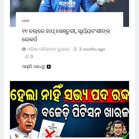
ଖେଳ
୧୧ ବଲ୍‌ରେ ହାପ୍ ସେଞ୍ଚୁରୀ, ସୂର୍ଯ୍ୟବଂଶୀଙ୍କ
ରେକର୍ଡ
ଓଡ଼ିଶା ପରିକ୍ରମା ବ୍ୟୁରୋ
2 months ago
0
ଆହୁରି ପଢନ୍ତୁ