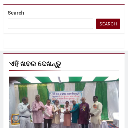
Search
SEARCH
ଏହି ଖବର ଦେଖନ୍ତୁ