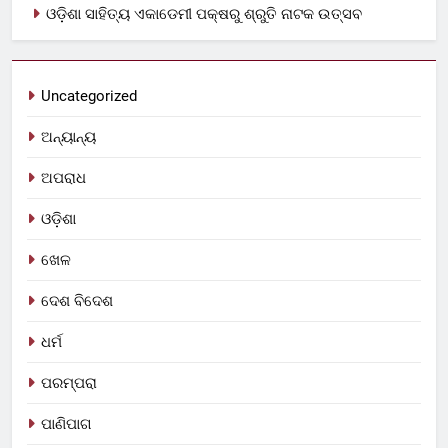
ଓଡ଼ିଶା ସାହିତ୍ୟ ଏକାଡେମୀ ପକ୍ଷରୁ ଶ୍ରୁତି ନାଟକ ଉତ୍ସବ
Uncategorized
ଅନ୍ୟାନ୍ୟ
ଅପରାଧ
ଓଡ଼ିଶା
ଖେଳ
ଦେଶ ବିଦେଶ
ଧର୍ମ
ପରମ୍ପରା
ପାଣିପାଗ