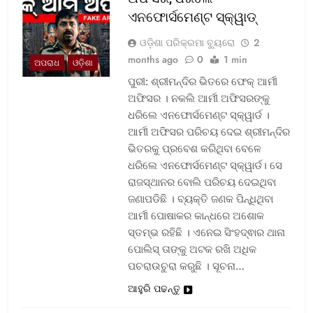
ଏନଫୋର୍ସମେଣ୍ଟ ସ୍କ୍ୱାଡ୍‌
ଓଡ଼ିଶା ପରିକ୍ରମା ବ୍ୟୁରୋ
2
months ago
0
1 min
ଅପରାଧ
ଓଡ଼ିଶା
ପୁରୀ: ଶ୍ରୀମନ୍ଦିର ଭିତରେ ଫେକ୍ ଆର୍ମୀ
ଅଫିସର । ନକଲି ଆର୍ମୀ ଅଫିସରଙ୍କୁ
ଧରିଲେ ଏନଫୋର୍ସମେଣ୍ଟ ସ୍କ୍ୱାର୍ଡ ।
ଆର୍ମୀ ଅଫିସର ପରିଚୟ ଦେଇ ଶ୍ରୀମନ୍ଦିର
ଭିତରକୁ ପ୍ରବେଶ କରିଥିବା ବେଳେ
ଧରିଲେ ଏନଫୋର୍ସମେଣ୍ଟ ସ୍କ୍ୱାର୍ଡ। ସେ
ରାଜସ୍ଥାନର ବୋଲି ପରିଚୟ ଦେଇଥିବା
ଜଣାପଡିଛି । ବ୍ୟକ୍ତି ଜଣକ ପିନ୍ଧିଥିବା
ଆର୍ମୀ ପୋଷାକର କାନ୍ଧରେ ଅଶୋକ
ସ୍ତମ୍ଭ ରହିଛି । ଏନେଇ ସିଂହଦ୍ଵାର ଥାନା
ପୋଲିସ୍ ତାଙ୍କୁ ଅଟକ ରଖି ଅଧିକ
ପଚରାଉଚୁରା କରୁଛି । ସୂଚନା…
ଆହୁରି ପଢନ୍ତୁ