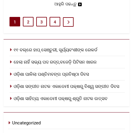
ଆହୁରି ପଢନ୍ତୁ
1
2
3
4
୧୧ ବଲ୍‌ରେ ହାପ୍ ସେଞ୍ଚୁରୀ, ସୂର୍ଯ୍ୟବଂଶୀଙ୍କ ରେକର୍ଡ
ହେଲା ନାହିଁ ସଭ୍ୟ ପଦ ରଦ୍ଦ,ବଜେଡ଼ି ପିଟିସନ ଖାରଜ
ଓଡ଼ିଶା ପାଳିଲା ପଶ୍ଚିମବଙ୍ଗ ପ୍ରତିଷ୍ଠା ଦିବସ
ଓଡ଼ିଶା ସଙ୍ଗୀତ ନାଟକ ଏକାଡେମୀ ପକ୍ଷରୁ ବିଶ୍ୱ ସଙ୍ଗୀତ ଦିବସ
ଓଡ଼ିଶା ସାହିତ୍ୟ ଏକାଡେମୀ ପକ୍ଷରୁ ଶ୍ରୁତି ନାଟକ ଉତ୍ସବ
Uncategorized