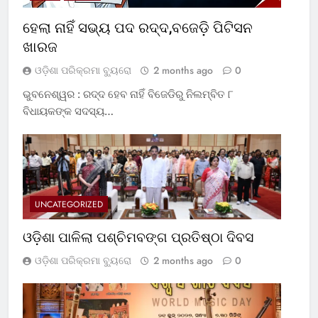
ହେଲା ନାହିଁ ସଭ୍ୟ ପଦ ରଦ୍ଦ,ବଜେଡ଼ି ପିଟିସନ
ଖାରଜ
ଓଡ଼ିଶା ପରିକ୍ରମା ବ୍ୟୁରୋ
2 months ago
0
ଭୁବନେଶ୍ୱର : ରଦ୍ଦ ହେବ ନାହିଁ ବିଜେଡିରୁ ନିଲମ୍ବିତ ୮
ବିଧାୟକଙ୍କ ସଦସ୍ୟ…
UNCATEGORIZED
ଓଡ଼ିଶା ପାଳିଲା ପଶ୍ଚିମବଙ୍ଗ ପ୍ରତିଷ୍ଠା ଦିବସ
ଓଡ଼ିଶା ପରିକ୍ରମା ବ୍ୟୁରୋ
2 months ago
0