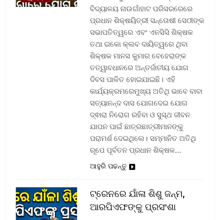
ବିଦ୍ୟାଳୟ ନାଉଗାଁହାଟ ପରିସରରେରେ
ପ୍ରଧାନ ଶିକ୍ଷୟିତ୍ରୀ ସନ୍ତୋଷୀ ସେଠୀଙ୍କ
ସଭାପତିତ୍ୱରେ ଏବଂ ଏନସିସି ଶିକ୍ଷକ
ତଥା ଇକୋ କ୍ଲବ ଦାୟିତ୍ୱରେ ଥିବା
ଶିକ୍ଷକ ମାନସ କୁମାର ବେହେରାଙ୍କ
ତତ୍ୱାବଧାନରେ ଅନ୍ତର୍ଜାତୀୟ ଯୋଗ
ଦିବସ ପାଳିତ ହୋଇଯାଇଛି। ଏହି
କାର୍ଯ୍ୟକ୍ରମରେମୁଖ୍ୟ ଅତିଥି ଭାବେ ବାବା
ସତ୍ୟାନନ୍ଦ ଦାସ ଯୋଗଦେଇ ଯୋଗ
ଦ୍ଵାରା ନିରୋଗ ରହିବା ଓ ସୁସ୍ଥ ଜୀବନ
ଯାପନ ପାଇଁ ଛାତ୍ରଛାତ୍ରୀମାନଙ୍କୁ
ପରାମର୍ଶ ଦେଇଥିଲେ। ସମ୍ମାନିତ ଅତିଥି
ରୂପେ ପୂର୍ବତନ ପ୍ରଧାନ ଶିକ୍ଷକ…
ଆହୁରି ପଢନ୍ତୁ
ଟ୍ରେନରେ ଯାଁଳା ଶିଶୁ ଜନ୍ମ,
ଆରପିଏଫଙ୍କୁ ପ୍ରସଂଶା