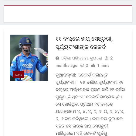
୧୧ ବଲ୍‌ରେ ହାପ୍ ସେଞ୍ଚୁରୀ,
ସୂର୍ଯ୍ୟବଂଶୀଙ୍କ ରେକର୍ଡ
ଓଡ଼ିଶା ପରିକ୍ରମା ବ୍ୟୁରୋ
2
months ago
0
1 mins
ନୂଆଦିଲ୍ଲୀ: ରେକର୍ଡ କରିଛନ୍ତି
ଖେଳ
ସୂର୍ଯ୍ୟବଂଶୀ। ୧୫ ବର୍ଷୀୟ ସୂର୍ଯ୍ୟବଂଶୀ ୧୧
ବଲ୍‌ରେ ଅର୍ଦ୍ଧଶତକ ପୂରଣ କରି ୨୧ ବର୍ଷର
ପୁରୁଣା ଲିଷ୍ଟ-ଏ’ ରେକର୍ଡ ଭାଙ୍ଗିଛନ୍ତି।
ସେ ଖେଳିଥିବା ପ୍ରଥମ ୧୧ ବଲ୍‌ରେ
ଯଥାକ୍ରମେ ୪, ୪, ୪, ୬, ୬, ୦, ୬, ୪, ୪,
୬, ୬ ରନ କରିଥିଲେ। ଲଗାତର ଦୁଇ ଛକା
ସହିତ ସେ ତାଙ୍କ ହାପ ସେଞ୍ଚୁରୀ
ମାରିଥିଲେ। ଏହି ରେକର୍ଡ ପୂର୍ବରୁ