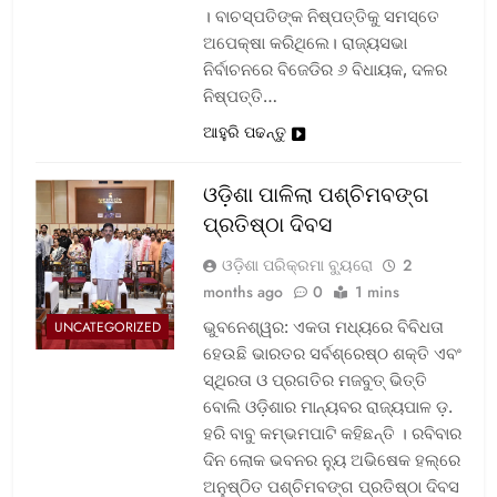
। ବାଚସ୍ପତିଙ୍କ ନିଷ୍ପତ୍ତିକୁ ସମସ୍ତେ
ଅପେକ୍ଷା କରିଥିଲେ। ରାଜ୍ୟସଭା
ନିର୍ବାଚନରେ ବିଜେଡିର ୬ ବିଧାୟକ, ଦଳର
ନିଷ୍ପତ୍ତି…
ଆହୁରି ପଢନ୍ତୁ
ଓଡ଼ିଶା ପାଳିଲା ପଶ୍ଚିମବଙ୍ଗ
ପ୍ରତିଷ୍ଠା ଦିବସ
ଓଡ଼ିଶା ପରିକ୍ରମା ବ୍ୟୁରୋ
2
months ago
0
1 mins
ଭୁବନେଶ୍ୱର: ଏକତା ମଧ୍ୟରେ ବିବିଧତା
UNCATEGORIZED
ହେଉଛି ଭାରତର ସର୍ବଶ୍ରେଷ୍ଠ ଶକ୍ତି ଏବଂ
ସ୍ଥିରତା ଓ ପ୍ରଗତିର ମଜବୁତ୍ ଭିତ୍ତି
ବୋଲି ଓଡ଼ିଶାର ମାନ୍ୟବର ରାଜ୍ୟପାଳ ଡ଼.
ହରି ବାବୁ କମ୍ଭମପାଟି କହିଛନ୍ତି । ରବିବାର
ଦିନ ଲୋକ ଭବନର ନ୍ୟୁ ଅଭିଷେକ ହଲ୍‌ରେ
ଅନୁଷ୍ଠିତ ପଶ୍ଚିମବଙ୍ଗ ପ୍ରତିଷ୍ଠା ଦିବସ