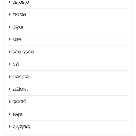
ଅନ୍ୟାନ୍ୟ
ଅପରାଧ
ଓଡ଼ିଶା
ଖେଳ
ଦେଶ ବିଦେଶ
ଧର୍ମ
ପରମ୍ପରା
ପାଣିପାଗ
ରାଜନୀତି
ଶିକ୍ଷା
ସ୍ୱାସ୍ଥ୍ୟ