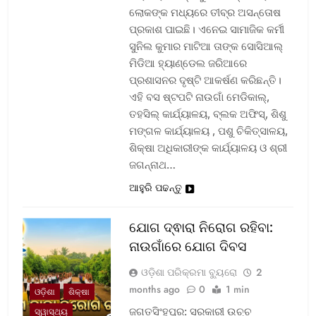
ଲୋକଙ୍କ ମଧ୍ୟରେ ତୀବ୍ର ଅସନ୍ତୋଷ
ପ୍ରକାଶ ପାଇଛି। ଏନେଇ ସାମାଜିକ କର୍ମୀ
ସୁନିଲ କୁମାର ମାଟିଆ ତାଙ୍କ ସୋସିଆଲ୍‌
ମିଡିଆ ହ୍ୟାଣ୍ଡେଲ ଜରିଆରେ
ପ୍ରଶାସନର ଦୃଷ୍ଟି ଆକର୍ଷଣ କରିଛନ୍ତି।
ଏହି ବସ ଷ୍ଟପଟି ନାଉଗାଁ ମେଡିକାଲ୍‌,
ତହସିଲ୍‌ କାର୍ଯ୍ୟାଳୟ, ବ୍ଲକ ଅଫିସ୍‌, ଶିଶୁ
ମଙ୍ଗଳ କାର୍ଯ୍ୟାଳୟ , ପଶୁ ଚିକିତ୍ସାଳୟ,
ଶିକ୍ଷା ଅଧିକାରୀଙ୍କ କାର୍ଯ୍ୟାଳୟ ଓ ଶ୍ରୀ
ଜଗନ୍ନାଥ…
ଆହୁରି ପଢନ୍ତୁ
ଯୋଗ ଦ୍ଵାରା ନିରୋଗ ରହିବା:
ନାଉଗାଁରେ ଯୋଗ ଦିବସ
ଓଡ଼ିଶା ପରିକ୍ରମା ବ୍ୟୁରୋ
2
months ago
0
1 min
ଓଡ଼ିଶା
ଶିକ୍ଷା
ଜଗତସିଂହପୁର: ସରକାରୀ ଉଚ୍ଚ
ସ୍ୱାସ୍ଥ୍ୟ