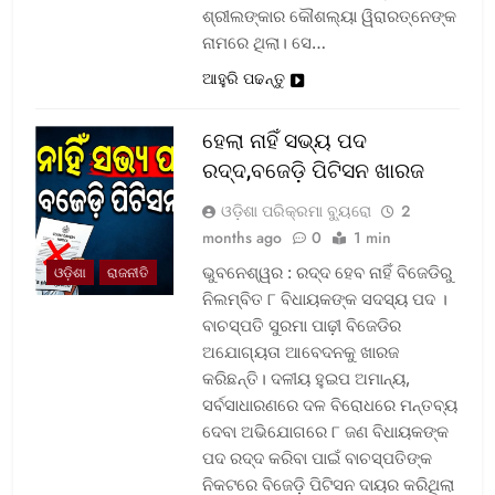
ଶ୍ରୀଲଙ୍କାର କୌଶଲ୍ୟା ୱିରାରତ୍ନେଙ୍କ
ନାମରେ ଥିଲା। ସେ…
ଆହୁରି ପଢନ୍ତୁ
ହେଲା ନାହିଁ ସଭ୍ୟ ପଦ
ରଦ୍ଦ,ବଜେଡ଼ି ପିଟିସନ ଖାରଜ
ଓଡ଼ିଶା ପରିକ୍ରମା ବ୍ୟୁରୋ
2
months ago
0
1 min
ଭୁବନେଶ୍ୱର : ରଦ୍ଦ ହେବ ନାହିଁ ବିଜେଡିରୁ
ଓଡ଼ିଶା
ରାଜନୀତି
ନିଲମ୍ବିତ ୮ ବିଧାୟକଙ୍କ ସଦସ୍ୟ ପଦ ।
ବାଚସ୍ପତି ସୁରମା ପାଢ଼ୀ ବିଜେଡିର
ଅଯୋଗ୍ୟତା ଆବେଦନକୁ ଖାରଜ
କରିଛନ୍ତି। ଦଳୀୟ ହୁଇପ ଅମାନ୍ୟ,
ସର୍ବସାଧାରଣରେ ଦଳ ବିରୋଧରେ ମନ୍ତବ୍ୟ
ଦେବା ଅଭିଯୋଗରେ ୮ ଜଣ ବିଧାୟକଙ୍କ
ପଦ ରଦ୍ଦ କରିବା ପାଇଁ ବାଚସ୍ପତିଙ୍କ
ନିକଟରେ ବିଜେଡ଼ି ପିଟିସନ ଦାୟର କରିଥିଲା