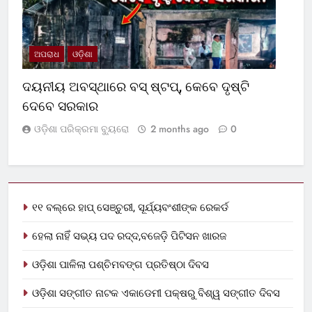
ଅପରାଧ
ଓଡ଼ିଶା
ଦୟନୀୟ ଅବସ୍ଥାରେ ବସ୍‌ ଷ୍ଟପ୍‌, କେବେ ଦୃଷ୍ଟି
ଦେବେ ସରକାର
ଓଡ଼ିଶା ପରିକ୍ରମା ବ୍ୟୁରୋ
2 months ago
0
୧୧ ବଲ୍‌ରେ ହାପ୍ ସେଞ୍ଚୁରୀ, ସୂର୍ଯ୍ୟବଂଶୀଙ୍କ ରେକର୍ଡ
ହେଲା ନାହିଁ ସଭ୍ୟ ପଦ ରଦ୍ଦ,ବଜେଡ଼ି ପିଟିସନ ଖାରଜ
ଓଡ଼ିଶା ପାଳିଲା ପଶ୍ଚିମବଙ୍ଗ ପ୍ରତିଷ୍ଠା ଦିବସ
ଓଡ଼ିଶା ସଙ୍ଗୀତ ନାଟକ ଏକାଡେମୀ ପକ୍ଷରୁ ବିଶ୍ୱ ସଙ୍ଗୀତ ଦିବସ