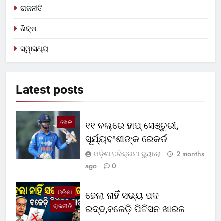
ରାଜନୀତି
ଶିକ୍ଷା
ସ୍ୱାସ୍ଥ୍ୟ
Latest
posts
ଖେଳ
୧୧ ବଲ୍‌ରେ ହାପ୍ ସେଞ୍ଚୁରୀ,
ସୂର୍ଯ୍ୟବଂଶୀଙ୍କ ରେକର୍ଡ
ଓଡ଼ିଶା ପରିକ୍ରମା ବ୍ୟୁରୋ
2 months
ago
0
ଓଡ଼ିଶା
ହେଲା ନାହିଁ ସଭ୍ୟ ପଦ
ରାଜନୀତି
ରଦ୍ଦ,ବଜେଡ଼ି ପିଟିସନ ଖାରଜ