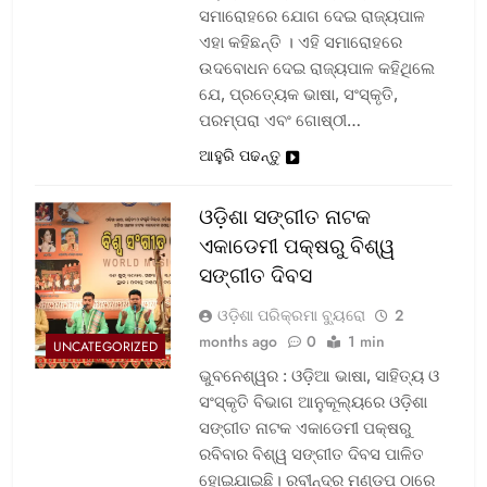
ସମାରୋହରେ ଯୋଗ ଦେଇ ରାଜ୍ୟପାଳ
ଏହା କହିଛନ୍ତି । ଏହି ସମାରୋହରେ
ଉଦବୋଧନ ଦେଇ ରାଜ୍ୟପାଳ କହିଥିଲେ
ଯେ, ପ୍ରତ୍ୟେକ ଭାଷା, ସଂସ୍କୃତି,
ପରମ୍ପରା ଏବଂ ଗୋଷ୍ଠୀ…
ଆହୁରି ପଢନ୍ତୁ
ଓଡ଼ିଶା ସଙ୍ଗୀତ ନାଟକ
ଏକାଡେମୀ ପକ୍ଷରୁ ବିଶ୍ୱ
ସଙ୍ଗୀତ ଦିବସ
ଓଡ଼ିଶା ପରିକ୍ରମା ବ୍ୟୁରୋ
2
months ago
0
1 min
UNCATEGORIZED
ଭୁବନେଶ୍ୱର : ଓଡ଼ିଆ ଭାଷା, ସାହିତ୍ୟ ଓ
ସଂସ୍କୃତି ବିଭାଗ ଆନୁକୂଲ୍ୟରେ ଓଡ଼ିଶା
ସଙ୍ଗୀତ ନାଟକ ଏକାଡେମୀ ପକ୍ଷରୁ
ରବିବାର ବିଶ୍ୱ ସଙ୍ଗୀତ ଦିବସ ପାଳିତ
ହୋଇଯାଇଛି। ରବୀନ୍ଦ୍ର ମଣ୍ଡପ ଠାରେ