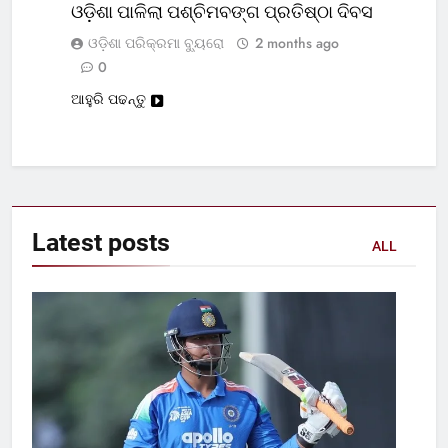
ଓଡ଼ିଶା ପାଳିଲା ପଶ୍ଚିମବଙ୍ଗ ପ୍ରତିଷ୍ଠା ଦିବସ
ଓଡ଼ିଶା ପରିକ୍ରମା ବ୍ୟୁରୋ
2 months ago
0
ଆହୁରି ପଢନ୍ତୁ
Latest
posts
ALL