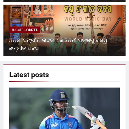
UNCATEGORIZED
ଓଡ଼ିଶା ସଙ୍ଗୀତ ନାଟକ ଏକାଡେମୀ ପକ୍ଷରୁ ବିଶ୍ୱ
ସଙ୍ଗୀତ ଦିବସ
Latest
posts