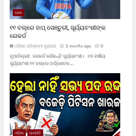
ଖେଳ
୧୧ ବଲ୍‌ରେ ହାପ୍ ସେଞ୍ଚୁରୀ, ସୂର୍ଯ୍ୟବଂଶୀଙ୍କ
ରେକର୍ଡ
ଓଡ଼ିଶା ପରିକ୍ରମା ବ୍ୟୁରୋ
2 months ago
0
ନୂଆଦିଲ୍ଲୀ: ରେକର୍ଡ କରିଛନ୍ତି ସୂର୍ଯ୍ୟବଂଶୀ। ୧୫ ବର୍ଷୀୟ
ସୂର୍ଯ୍ୟବଂଶୀ ୧୧ ବଲ୍‌ରେ ଅର୍ଦ୍ଧଶତକ…
ଓଡ଼ିଶା
ରାଜନୀତି