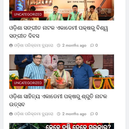
UNCATEGORIZED
ଓଡ଼ିଶା ସଙ୍ଗୀତ ନାଟକ ଏକାଡେମୀ ପକ୍ଷରୁ ବିଶ୍ୱ
ସଙ୍ଗୀତ ଦିବସ
ଓଡ଼ିଶା ପରିକ୍ରମା ବ୍ୟୁରୋ
2 months ago
0
UNCATEGORIZED
ଓଡ଼ିଶା ସାହିତ୍ୟ ଏକାଡେମୀ ପକ୍ଷରୁ ଶ୍ରୁତି ନାଟକ
ଉତ୍ସବ
ଓଡ଼ିଶା ପରିକ୍ରମା ବ୍ୟୁରୋ
2 months ago
0