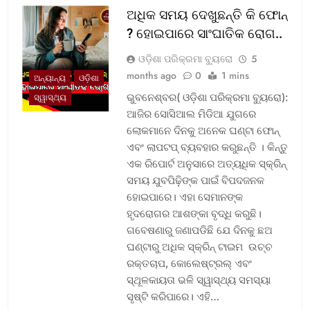
ଅଧିକ ସମୟ ଦେଖୁଛନ୍ତି କି ଫୋନ୍
? ହୋଇପାରେ ସାଂଘାତିକ ରୋଗ..
ଓଡ଼ିଶା ପରିକ୍ରମା ବ୍ୟୁରୋ
5
months ago
0
1 mins
ଅନ୍ୟାନ୍ୟ
ଓଡ଼ିଶା
ଭୁବନେଶ୍ବର( ଓଡ଼ିଶା ପରିକ୍ରମା ବ୍ୟୁରୋ):
ସ୍ୱାସ୍ଥ୍ୟ
ଆଜିର ସୋସିଆଲ ମିଡିଆ ଯୁଗରେ
ଲୋକମାନେ ଦିନକୁ ଅନେକ ଘଣ୍ଟା ଫୋନ୍
ଏବଂ ଲାପଟପ୍ ବ୍ୟବହାର କରୁଛନ୍ତି । କିନ୍ତୁ
ଏକ ରିପୋର୍ଟ ଅନୁସାରେ ଅତ୍ୟଧିକ ସ୍କ୍ରିନ୍
ସମୟ ଯୁବପିଢ଼ିଙ୍କ ପାଇଁ ବିପଦଜନକ
ହୋଇପାରେ। ଏହା ସେମାନଙ୍କ
ହୃଦରୋଗର ଆଶଙ୍କା ବୃଦ୍ଧି କରୁଛି।
ଗବେଷଣାରୁ ଜଣାପଡିଛି ଯେ ଦିନକୁ ଛଅ
ଘଣ୍ଟାରୁ ଅଧିକ ସ୍କ୍ରିନ୍ ଟାଇମ ଉଚ୍ଚ
ରକ୍ତଚାପ, କୋଲେଷ୍ଟ୍ରଲ୍ ଏବଂ
ସ୍ଥୂଳକାୟତା ଭଳି ସ୍ୱାସ୍ଥ୍ୟ ସମସ୍ୟା
ସୃଷ୍ଟି କରିପାରେ। ଏହି…