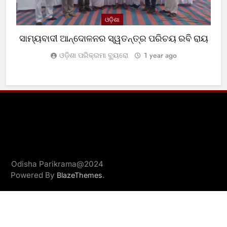
ଓଡ଼ିଶା
ସାମ୍ୟବାଦୀ ଆନ୍ଦୋଳନର ସ୍ୱତନ୍ତ୍ର ପରିଚୟ ରବି ରାୟ
ଓଡ଼ିଶା ପରିକ୍ରମା ବ୍ୟୁରୋ
1 year ago
Odisha Parikrama@2024
Powered By
.
BlazeThemes