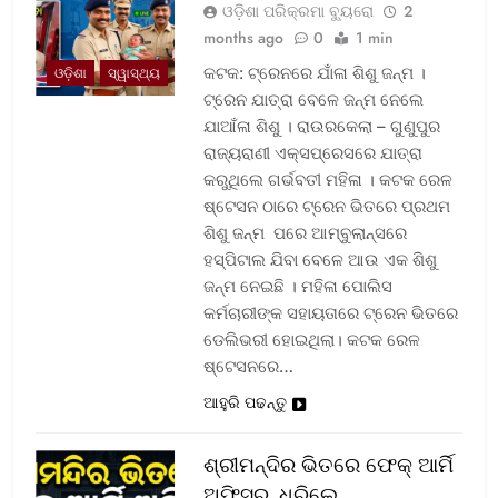
ଓଡ଼ିଶା ପରିକ୍ରମା ବ୍ୟୁରୋ
2
months ago
0
1 min
କଟକ: ଟ୍ରେନରେ ଯାଁଳା ଶିଶୁ ଜନ୍ମ ।
ଓଡ଼ିଶା
ସ୍ୱାସ୍ଥ୍ୟ
ଟ୍ରେନ ଯାତ୍ରା ବେଳେ ଜନ୍ମ ନେଲେ
ଯାଆଁଳା ଶିଶୁ । ରାଉରକେଲା – ଗୁଣୁପୁର
ରାଜ୍ୟରାଣୀ ଏକ୍ସପ୍ରେସରେ ଯାତ୍ରା
କରୁଥିଲେ ଗର୍ଭବତୀ ମହିଳା । କଟକ ରେଳ
ଷ୍ଟେସନ ଠାରେ ଟ୍ରେନ ଭିତରେ ପ୍ରଥମ
ଶିଶୁ ଜନ୍ମ ପରେ ଆମ୍ବୁଲାନ୍ସରେ
ହସ୍ପିଟାଲ ଯିବା ବେଳେ ଆଉ ଏକ ଶିଶୁ
ଜନ୍ମ ନେଇଛି । ମହିଳା ପୋଲିସ
କର୍ମଚାରୀଙ୍କ ସହାୟତାରେ ଟ୍ରେନ ଭିତରେ
ଡେଲିଭରୀ ହୋଇଥିଲା। କଟକ ରେଳ
ଷ୍ଟେସନରେ…
ଆହୁରି ପଢନ୍ତୁ
ଶ୍ରୀମନ୍ଦିର ଭିତରେ ଫେକ୍ ଆର୍ମି
ଅଫିସର, ଧରିଲେ