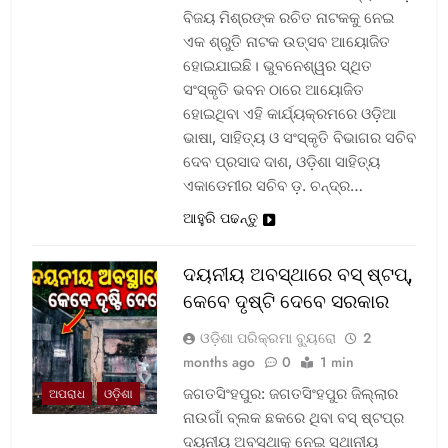
ବିଜୟ ମିଶ୍ରଙ୍କ ରଚିତ ନାଟକକୁ ନେଇ
ଏକ ଶ୍ରୁତି ନାଟକ ଉତ୍ସବ ଆୟୋଜିତ
ହୋଇଯାଇଛି। ଭୁବନେଶ୍ୱର ସ୍ଥିତ
ସଂସ୍କୃତି ଭବନ ଠାରେ ଆୟୋଜିତ
ହୋଇଥିବା ଏହି କାର୍ଯ୍ୟକ୍ରମରେ ଓଡ଼ିଆ
ଭାଷା, ସାହିତ୍ୟ ଓ ସଂସ୍କୃତି ବିଭାଗର ସଚିବ
ଦେବ ପ୍ରସାଦ ଦାଶ, ଓଡ଼ିଶା ସାହିତ୍ୟ
ଏକାଡେମୀର ସଚିବ ଡ଼. ଚନ୍ଦ୍ର…
ଆହୁରି ପଢନ୍ତୁ
ଦୟନୀୟ ଅବସ୍ଥାରେ ବସ୍‌ ଷ୍ଟପ୍‌,
କେବେ ଦୃଷ୍ଟି ଦେବେ ସରକାର
ଓଡ଼ିଶା ପରିକ୍ରମା ବ୍ୟୁରୋ
2
months ago
0
1 min
ଜଗତସିଂହପୁର: ଜଗତସିଂହପୁର ଜିଲ୍ଲାର
ଅପରାଧ
ଓଡ଼ିଶା
ନାଉଗାଁ ବ୍ଲକ ଛକରେ ଥିବା ବସ୍‌ ଷ୍ଟପ୍‌ର
ଦୟନୀୟ ଅବସ୍ଥାକୁ ନେଇ ସ୍ଥାନୀୟ