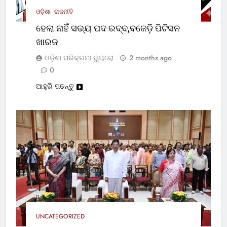
ଓଡ଼ିଶା
ରାଜନୀତି
ହେଲା ନାହିଁ ସଭ୍ୟ ପଦ ରଦ୍ଦ,ବଜେଡ଼ି ପିଟିସନ
ଖାରଜ
ଓଡ଼ିଶା ପରିକ୍ରମା ବ୍ୟୁରୋ
2 months ago
0
ଆହୁରି ପଢନ୍ତୁ
UNCATEGORIZED