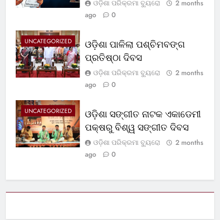
ଓଡ଼ିଶା ପରିକ୍ରମା ବ୍ୟୁରୋ
2 months
ago
0
UNCATEGORIZED
ଓଡ଼ିଶା ପାଳିଲା ପଶ୍ଚିମବଙ୍ଗ
ପ୍ରତିଷ୍ଠା ଦିବସ
ଓଡ଼ିଶା ପରିକ୍ରମା ବ୍ୟୁରୋ
2 months
ago
0
UNCATEGORIZED
ଓଡ଼ିଶା ସଙ୍ଗୀତ ନାଟକ ଏକାଡେମୀ
ପକ୍ଷରୁ ବିଶ୍ୱ ସଙ୍ଗୀତ ଦିବସ
ଓଡ଼ିଶା ପରିକ୍ରମା ବ୍ୟୁରୋ
2 months
ago
0