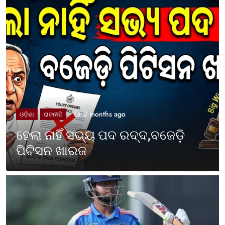
2 months ago
UNCATEGORIZED
ଓଡ଼ିଶା ପାଳିଲା ପଶ୍ଚିମବଙ୍ଗ
ପ୍ରତିଷ୍ଠା ଦିବସ