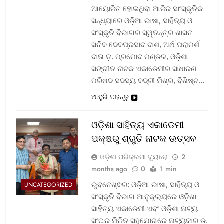
ଆୟୋଜିତ ହୋଇଥିବା ଆଜିର ସାଂସ୍କୃତିକ
ସନ୍ଧ୍ୟାରେ ଓଡ଼ିଆ ଭାଷା, ସାହିତ୍ୟ ଓ
ସଂସ୍କୃତି ବିଭାଗର ସ୍ୱତନ୍ତ୍ର ଶାସନ
ସଚିବ ଦେବପ୍ରସାଦ ଦାଶ, ଅର୍ଥ ପରାମର୍ଶ
ଦାତା ଡ଼. ପ୍ରମୋଦ ମଣ୍ଡଳ, ଓଡ଼ିଶା
ସଙ୍ଗୀତ ନାଟକ ଏକାଡେମୀର ସାଧାରଣ
ପରିଷଦ ସଦସ୍ୟ ବଦ୍ରୀ ମିଶ୍ର, ବିଶିଷ୍ଟ…
ଆହୁରି ପଢନ୍ତୁ
ଓଡ଼ିଶା ସାହିତ୍ୟ ଏକାଡେମୀ
ପକ୍ଷରୁ ଶ୍ରୁତି ନାଟକ ଉତ୍ସବ
ଓଡ଼ିଶା ପରିକ୍ରମା ବ୍ୟୁରୋ
2
months ago
0
1 min
ଭୁବନେଶ୍ଵର: ଓଡ଼ିଆ ଭାଷା, ସାହିତ୍ୟ ଓ
UNCATEGORIZED
ସଂସ୍କୃତି ବିଭାଗ ଆନୁକୂଲ୍ୟରେ ଓଡ଼ିଶା
ସାହିତ୍ୟ ଏକାଡେମୀ ଏବଂ ଓଡ଼ିଶା ନାଟ୍ୟ
ସଂଘର ମିଳିତ ସହଯୋଗରେ ନାଟ୍ୟକାର ଡ଼.