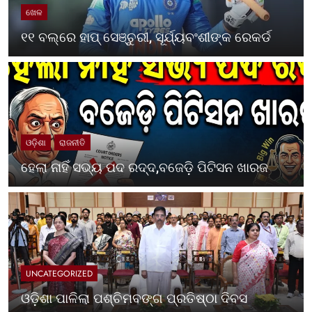
ଖେଳ
୧୧ ବଲ୍‌ରେ ହାପ୍ ସେଞ୍ଚୁରୀ, ସୂର୍ଯ୍ୟବଂଶୀଙ୍କ ରେକର୍ଡ
ଓଡ଼ିଶା
ରାଜନୀତି
ହେଲା ନାହିଁ ସଭ୍ୟ ପଦ ରଦ୍ଦ,ବଜେଡ଼ି ପିଟିସନ ଖାରଜ
UNCATEGORIZED
ଓଡ଼ିଶା ପାଳିଲା ପଶ୍ଚିମବଙ୍ଗ ପ୍ରତିଷ୍ଠା ଦିବସ