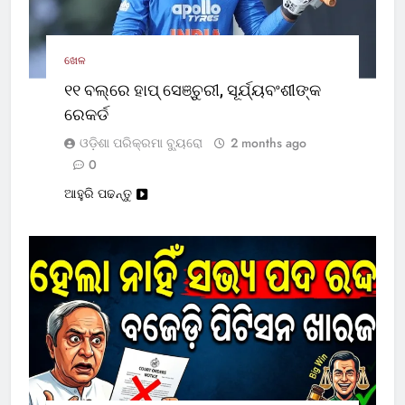
ଖେଳ
୧୧ ବଲ୍‌ରେ ହାପ୍ ସେଞ୍ଚୁରୀ, ସୂର୍ଯ୍ୟବଂଶୀଙ୍କ
ରେକର୍ଡ
ଓଡ଼ିଶା ପରିକ୍ରମା ବ୍ୟୁରୋ
2 months ago
0
ଆହୁରି ପଢନ୍ତୁ