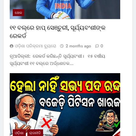
ଖେଳ
୧୧ ବଲ୍‌ରେ ହାପ୍ ସେଞ୍ଚୁରୀ, ସୂର୍ଯ୍ୟବଂଶୀଙ୍କ
ରେକର୍ଡ
ଓଡ଼ିଶା ପରିକ୍ରମା ବ୍ୟୁରୋ
2 months ago
0
ନୂଆଦିଲ୍ଲୀ: ରେକର୍ଡ କରିଛନ୍ତି ସୂର୍ଯ୍ୟବଂଶୀ। ୧୫ ବର୍ଷୀୟ
ସୂର୍ଯ୍ୟବଂଶୀ ୧୧ ବଲ୍‌ରେ ଅର୍ଦ୍ଧଶତକ…
ଓଡ଼ିଶା
ରାଜନୀତି