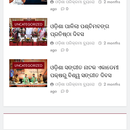
ଓଡ଼ିଶା ପରିକ୍ରମା ବ୍ୟୁରୋ
2 months
ago
0
UNCATEGORIZED
ଓଡ଼ିଶା ପାଳିଲା ପଶ୍ଚିମବଙ୍ଗ
ପ୍ରତିଷ୍ଠା ଦିବସ
ଓଡ଼ିଶା ପରିକ୍ରମା ବ୍ୟୁରୋ
2 months
ago
0
UNCATEGORIZED
ଓଡ଼ିଶା ସଙ୍ଗୀତ ନାଟକ ଏକାଡେମୀ
ପକ୍ଷରୁ ବିଶ୍ୱ ସଙ୍ଗୀତ ଦିବସ
ଓଡ଼ିଶା ପରିକ୍ରମା ବ୍ୟୁରୋ
2 months
ago
0