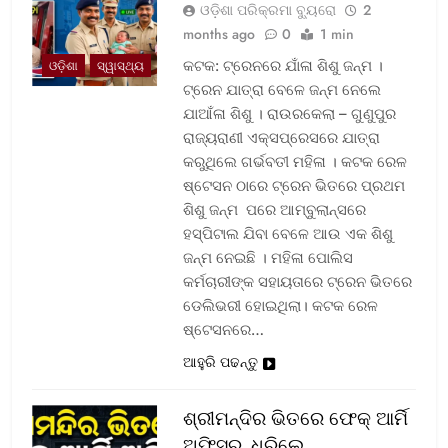
ଓଡ଼ିଶା ପରିକ୍ରମା ବ୍ୟୁରୋ
2
months ago
0
1 min
କଟକ: ଟ୍ରେନରେ ଯାଁଳା ଶିଶୁ ଜନ୍ମ ।
ଓଡ଼ିଶା
ସ୍ୱାସ୍ଥ୍ୟ
ଟ୍ରେନ ଯାତ୍ରା ବେଳେ ଜନ୍ମ ନେଲେ
ଯାଆଁଳା ଶିଶୁ । ରାଉରକେଲା – ଗୁଣୁପୁର
ରାଜ୍ୟରାଣୀ ଏକ୍ସପ୍ରେସରେ ଯାତ୍ରା
କରୁଥିଲେ ଗର୍ଭବତୀ ମହିଳା । କଟକ ରେଳ
ଷ୍ଟେସନ ଠାରେ ଟ୍ରେନ ଭିତରେ ପ୍ରଥମ
ଶିଶୁ ଜନ୍ମ ପରେ ଆମ୍ବୁଲାନ୍ସରେ
ହସ୍ପିଟାଲ ଯିବା ବେଳେ ଆଉ ଏକ ଶିଶୁ
ଜନ୍ମ ନେଇଛି । ମହିଳା ପୋଲିସ
କର୍ମଚାରୀଙ୍କ ସହାୟତାରେ ଟ୍ରେନ ଭିତରେ
ଡେଲିଭରୀ ହୋଇଥିଲା। କଟକ ରେଳ
ଷ୍ଟେସନରେ…
ଆହୁରି ପଢନ୍ତୁ
ଶ୍ରୀମନ୍ଦିର ଭିତରେ ଫେକ୍ ଆର୍ମି
ଅଫିସର, ଧରିଲେ