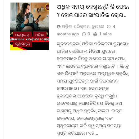
ଅଧିକ ସମୟ ଦେଖୁଛନ୍ତି କି ଫୋନ୍
? ହୋଇପାରେ ସାଂଘାତିକ ରୋଗ..
ଓଡ଼ିଶା ପରିକ୍ରମା ବ୍ୟୁରୋ
4
months ago
0
1 mins
ଅନ୍ୟାନ୍ୟ
ଓଡ଼ିଶା
ଭୁବନେଶ୍ବର( ଓଡ଼ିଶା ପରିକ୍ରମା ବ୍ୟୁରୋ):
ସ୍ୱାସ୍ଥ୍ୟ
ଆଜିର ସୋସିଆଲ ମିଡିଆ ଯୁଗରେ
ଲୋକମାନେ ଦିନକୁ ଅନେକ ଘଣ୍ଟା ଫୋନ୍
ଏବଂ ଲାପଟପ୍ ବ୍ୟବହାର କରୁଛନ୍ତି । କିନ୍ତୁ
ଏକ ରିପୋର୍ଟ ଅନୁସାରେ ଅତ୍ୟଧିକ ସ୍କ୍ରିନ୍
ସମୟ ଯୁବପିଢ଼ିଙ୍କ ପାଇଁ ବିପଦଜନକ
ହୋଇପାରେ। ଏହା ସେମାନଙ୍କ
ହୃଦରୋଗର ଆଶଙ୍କା ବୃଦ୍ଧି କରୁଛି।
ଗବେଷଣାରୁ ଜଣାପଡିଛି ଯେ ଦିନକୁ ଛଅ
ଘଣ୍ଟାରୁ ଅଧିକ ସ୍କ୍ରିନ୍ ଟାଇମ ଉଚ୍ଚ
ରକ୍ତଚାପ, କୋଲେଷ୍ଟ୍ରଲ୍ ଏବଂ
ସ୍ଥୂଳକାୟତା ଭଳି ସ୍ୱାସ୍ଥ୍ୟ ସମସ୍ୟା
ସୃଷ୍ଟି କରିପାରେ। ଏହି…