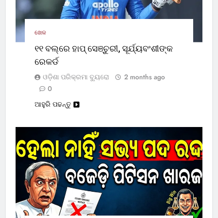
ଖେଳ
୧୧ ବଲ୍‌ରେ ହାପ୍ ସେଞ୍ଚୁରୀ, ସୂର୍ଯ୍ୟବଂଶୀଙ୍କ
ରେକର୍ଡ
ଓଡ଼ିଶା ପରିକ୍ରମା ବ୍ୟୁରୋ
2 months ago
0
ଆହୁରି ପଢନ୍ତୁ