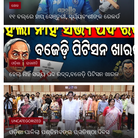
ଖେଳ
୧୧ ବଲ୍‌ରେ ହାପ୍ ସେଞ୍ଚୁରୀ, ସୂର୍ଯ୍ୟବଂଶୀଙ୍କ ରେକର୍ଡ
ଓଡ଼ିଶା
ରାଜନୀତି
ହେଲା ନାହିଁ ସଭ୍ୟ ପଦ ରଦ୍ଦ,ବଜେଡ଼ି ପିଟିସନ ଖାରଜ
UNCATEGORIZED
ଓଡ଼ିଶା ପାଳିଲା ପଶ୍ଚିମବଙ୍ଗ ପ୍ରତିଷ୍ଠା ଦିବସ