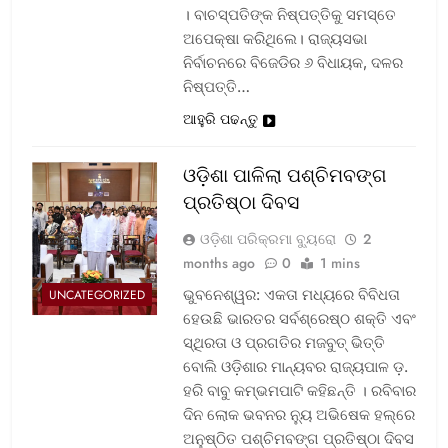
। ବାଚସ୍ପତିଙ୍କ ନିଷ୍ପତ୍ତିକୁ ସମସ୍ତେ
ଅପେକ୍ଷା କରିଥିଲେ। ରାଜ୍ୟସଭା
ନିର୍ବାଚନରେ ବିଜେଡିର ୬ ବିଧାୟକ, ଦଳର
ନିଷ୍ପତ୍ତି…
ଆହୁରି ପଢନ୍ତୁ
ଓଡ଼ିଶା ପାଳିଲା ପଶ୍ଚିମବଙ୍ଗ
ପ୍ରତିଷ୍ଠା ଦିବସ
ଓଡ଼ିଶା ପରିକ୍ରମା ବ୍ୟୁରୋ
2
months ago
0
1 mins
ଭୁବନେଶ୍ୱର: ଏକତା ମଧ୍ୟରେ ବିବିଧତା
UNCATEGORIZED
ହେଉଛି ଭାରତର ସର୍ବଶ୍ରେଷ୍ଠ ଶକ୍ତି ଏବଂ
ସ୍ଥିରତା ଓ ପ୍ରଗତିର ମଜବୁତ୍ ଭିତ୍ତି
ବୋଲି ଓଡ଼ିଶାର ମାନ୍ୟବର ରାଜ୍ୟପାଳ ଡ଼.
ହରି ବାବୁ କମ୍ଭମପାଟି କହିଛନ୍ତି । ରବିବାର
ଦିନ ଲୋକ ଭବନର ନ୍ୟୁ ଅଭିଷେକ ହଲ୍‌ରେ
ଅନୁଷ୍ଠିତ ପଶ୍ଚିମବଙ୍ଗ ପ୍ରତିଷ୍ଠା ଦିବସ