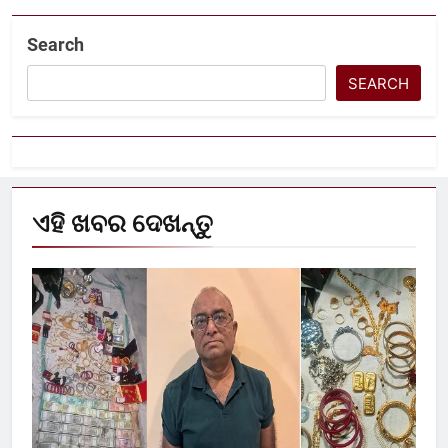
Search
SEARCH
ଏହି ଖବର ଦେଖନ୍ତୁ