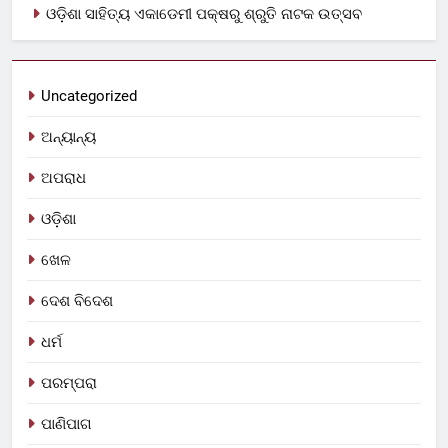
ଓଡ଼ିଶା ସାହିତ୍ୟ ଏକାଡେମୀ ପକ୍ଷରୁ ଶ୍ରୁତି ନାଟକ ଉତ୍ସବ
Uncategorized
ଅନ୍ୟାନ୍ୟ
ଅପରାଧ
ଓଡ଼ିଶା
ଖେଳ
ଦେଶ ବିଦେଶ
ଧର୍ମ
ପରମ୍ପରା
ପାଣିପାଗ