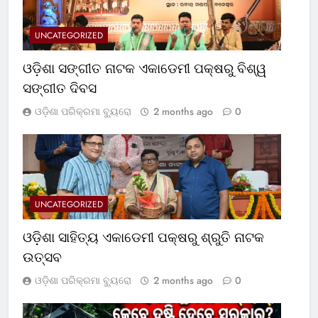
UNCATEGORIZED
ଓଡ଼ିଶା ସଙ୍ଗୀତ ନାଟକ ଏକାଡେମୀ ପକ୍ଷରୁ ବିଶ୍ୱ
ସଙ୍ଗୀତ ଦିବସ
ଓଡ଼ିଶା ପରିକ୍ରମା ବ୍ୟୁରୋ
2 months ago
0
UNCATEGORIZED
ଓଡ଼ିଶା ସାହିତ୍ୟ ଏକାଡେମୀ ପକ୍ଷରୁ ଶ୍ରୁତି ନାଟକ
ଉତ୍ସବ
ଓଡ଼ିଶା ପରିକ୍ରମା ବ୍ୟୁରୋ
2 months ago
0