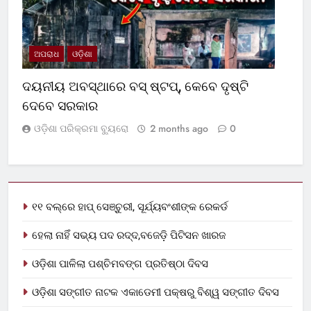
ଅପରାଧ
ଓଡ଼ିଶା
ଦୟନୀୟ ଅବସ୍ଥାରେ ବସ୍‌ ଷ୍ଟପ୍‌, କେବେ ଦୃଷ୍ଟି
ଦେବେ ସରକାର
ଓଡ଼ିଶା ପରିକ୍ରମା ବ୍ୟୁରୋ
2 months ago
0
୧୧ ବଲ୍‌ରେ ହାପ୍ ସେଞ୍ଚୁରୀ, ସୂର୍ଯ୍ୟବଂଶୀଙ୍କ ରେକର୍ଡ
ହେଲା ନାହିଁ ସଭ୍ୟ ପଦ ରଦ୍ଦ,ବଜେଡ଼ି ପିଟିସନ ଖାରଜ
ଓଡ଼ିଶା ପାଳିଲା ପଶ୍ଚିମବଙ୍ଗ ପ୍ରତିଷ୍ଠା ଦିବସ
ଓଡ଼ିଶା ସଙ୍ଗୀତ ନାଟକ ଏକାଡେମୀ ପକ୍ଷରୁ ବିଶ୍ୱ ସଙ୍ଗୀତ ଦିବସ