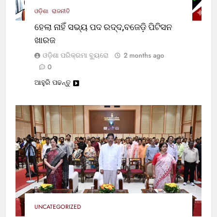
ଓଡ଼ିଶା
ରାଜନୀତି
ହେଲା ନାହିଁ ସଭ୍ୟ ପଦ ରଦ୍ଦ,ବଜେଡ଼ି ପିଟିସନ
ଖାରଜ
ଓଡ଼ିଶା ପରିକ୍ରମା ବ୍ୟୁରୋ
2 months ago
0
ଆହୁରି ପଢନ୍ତୁ
UNCATEGORIZED