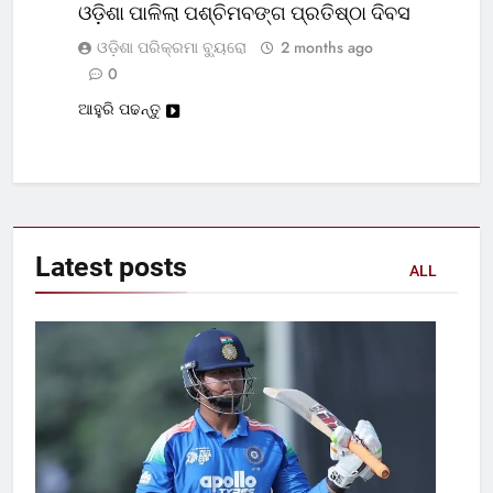
ଓଡ଼ିଶା ପାଳିଲା ପଶ୍ଚିମବଙ୍ଗ ପ୍ରତିଷ୍ଠା ଦିବସ
ଓଡ଼ିଶା ପରିକ୍ରମା ବ୍ୟୁରୋ
2 months ago
0
ଆହୁରି ପଢନ୍ତୁ
Latest
posts
ALL