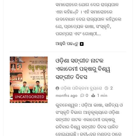
ସମାରୋହରେ ଯୋଗ ଦେଇ ରାଜ୍ୟପାଳ
ଏହା କହିଛନ୍ତି । ଏହି ସମାରୋହରେ
ଉଦବୋଧନ ଦେଇ ରାଜ୍ୟପାଳ କହିଥିଲେ
ଯେ, ପ୍ରତ୍ୟେକ ଭାଷା, ସଂସ୍କୃତି,
ପରମ୍ପରା ଏବଂ ଗୋଷ୍ଠୀ…
ଆହୁରି ପଢନ୍ତୁ
ଓଡ଼ିଶା ସଙ୍ଗୀତ ନାଟକ
ଏକାଡେମୀ ପକ୍ଷରୁ ବିଶ୍ୱ
ସଙ୍ଗୀତ ଦିବସ
ଓଡ଼ିଶା ପରିକ୍ରମା ବ୍ୟୁରୋ
2
months ago
0
1 min
UNCATEGORIZED
ଭୁବନେଶ୍ୱର : ଓଡ଼ିଆ ଭାଷା, ସାହିତ୍ୟ ଓ
ସଂସ୍କୃତି ବିଭାଗ ଆନୁକୂଲ୍ୟରେ ଓଡ଼ିଶା
ସଙ୍ଗୀତ ନାଟକ ଏକାଡେମୀ ପକ୍ଷରୁ
ରବିବାର ବିଶ୍ୱ ସଙ୍ଗୀତ ଦିବସ ପାଳିତ
ହୋଇଯାଇଛି। ରବୀନ୍ଦ୍ର ମଣ୍ଡପ ଠାରେ