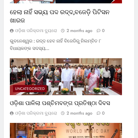
ହେଲା ନାହିଁ ସଭ୍ୟ ପଦ ରଦ୍ଦ,ବଜେଡ଼ି ପିଟିସନ
ଖାରଜ
ଓଡ଼ିଶା ପରିକ୍ରମା ବ୍ୟୁରୋ
2 months ago
0
ଭୁବନେଶ୍ୱର : ରଦ୍ଦ ହେବ ନାହିଁ ବିଜେଡିରୁ ନିଲମ୍ବିତ ୮
ବିଧାୟକଙ୍କ ସଦସ୍ୟ…
UNCATEGORIZED
ଓଡ଼ିଶା ପାଳିଲା ପଶ୍ଚିମବଙ୍ଗ ପ୍ରତିଷ୍ଠା ଦିବସ
ଓଡ଼ିଶା ପରିକ୍ରମା ବ୍ୟୁରୋ
2 months ago
0