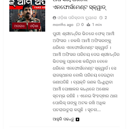
ଏନଫୋର୍ସମେଣ୍ଟ ସ୍କ୍ୱାଡ୍‌
ଓଡ଼ିଶା ପରିକ୍ରମା ବ୍ୟୁରୋ
2
months ago
0
1 min
ଅପରାଧ
ଓଡ଼ିଶା
ପୁରୀ: ଶ୍ରୀମନ୍ଦିର ଭିତରେ ଫେକ୍ ଆର୍ମୀ
ଅଫିସର । ନକଲି ଆର୍ମୀ ଅଫିସରଙ୍କୁ
ଧରିଲେ ଏନଫୋର୍ସମେଣ୍ଟ ସ୍କ୍ୱାର୍ଡ ।
ଆର୍ମୀ ଅଫିସର ପରିଚୟ ଦେଇ ଶ୍ରୀମନ୍ଦିର
ଭିତରକୁ ପ୍ରବେଶ କରିଥିବା ବେଳେ
ଧରିଲେ ଏନଫୋର୍ସମେଣ୍ଟ ସ୍କ୍ୱାର୍ଡ। ସେ
ରାଜସ୍ଥାନର ବୋଲି ପରିଚୟ ଦେଇଥିବା
ଜଣାପଡିଛି । ବ୍ୟକ୍ତି ଜଣକ ପିନ୍ଧିଥିବା
ଆର୍ମୀ ପୋଷାକର କାନ୍ଧରେ ଅଶୋକ
ସ୍ତମ୍ଭ ରହିଛି । ଏନେଇ ସିଂହଦ୍ଵାର ଥାନା
ପୋଲିସ୍ ତାଙ୍କୁ ଅଟକ ରଖି ଅଧିକ
ପଚରାଉଚୁରା କରୁଛି । ସୂଚନା…
ଆହୁରି ପଢନ୍ତୁ