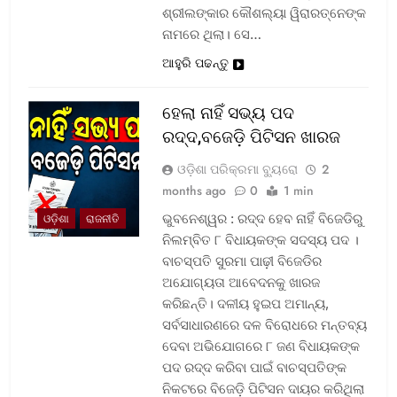
ଶ୍ରୀଲଙ୍କାର କୌଶଲ୍ୟା ୱିରାରତ୍ନେଙ୍କ
ନାମରେ ଥିଲା। ସେ…
ଆହୁରି ପଢନ୍ତୁ
ହେଲା ନାହିଁ ସଭ୍ୟ ପଦ
ରଦ୍ଦ,ବଜେଡ଼ି ପିଟିସନ ଖାରଜ
ଓଡ଼ିଶା ପରିକ୍ରମା ବ୍ୟୁରୋ
2
months ago
0
1 min
ଭୁବନେଶ୍ୱର : ରଦ୍ଦ ହେବ ନାହିଁ ବିଜେଡିରୁ
ଓଡ଼ିଶା
ରାଜନୀତି
ନିଲମ୍ବିତ ୮ ବିଧାୟକଙ୍କ ସଦସ୍ୟ ପଦ ।
ବାଚସ୍ପତି ସୁରମା ପାଢ଼ୀ ବିଜେଡିର
ଅଯୋଗ୍ୟତା ଆବେଦନକୁ ଖାରଜ
କରିଛନ୍ତି। ଦଳୀୟ ହୁଇପ ଅମାନ୍ୟ,
ସର୍ବସାଧାରଣରେ ଦଳ ବିରୋଧରେ ମନ୍ତବ୍ୟ
ଦେବା ଅଭିଯୋଗରେ ୮ ଜଣ ବିଧାୟକଙ୍କ
ପଦ ରଦ୍ଦ କରିବା ପାଇଁ ବାଚସ୍ପତିଙ୍କ
ନିକଟରେ ବିଜେଡ଼ି ପିଟିସନ ଦାୟର କରିଥିଲା