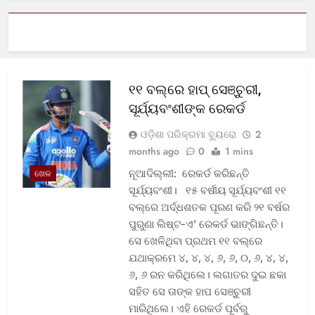
୧୧ ବଲ୍‌ରେ ହାପ୍ ସେଞ୍ଚୁରୀ,
ସୂର୍ଯ୍ୟବଂଶୀଙ୍କ ରେକର୍ଡ
ଓଡ଼ିଶା ପରିକ୍ରମା ବ୍ୟୁରୋ
2
months ago
0
1 mins
ନୂଆଦିଲ୍ଲୀ: ରେକର୍ଡ କରିଛନ୍ତି
ଖେଳ
ସୂର୍ଯ୍ୟବଂଶୀ। ୧୫ ବର୍ଷୀୟ ସୂର୍ଯ୍ୟବଂଶୀ ୧୧
ବଲ୍‌ରେ ଅର୍ଦ୍ଧଶତକ ପୂରଣ କରି ୨୧ ବର୍ଷର
ପୁରୁଣା ଲିଷ୍ଟ-ଏ’ ରେକର୍ଡ ଭାଙ୍ଗିଛନ୍ତି।
ସେ ଖେଳିଥିବା ପ୍ରଥମ ୧୧ ବଲ୍‌ରେ
ଯଥାକ୍ରମେ ୪, ୪, ୪, ୬, ୬, ୦, ୬, ୪, ୪,
୬, ୬ ରନ କରିଥିଲେ। ଲଗାତର ଦୁଇ ଛକା
ସହିତ ସେ ତାଙ୍କ ହାପ ସେଞ୍ଚୁରୀ
ମାରିଥିଲେ। ଏହି ରେକର୍ଡ ପୂର୍ବରୁ