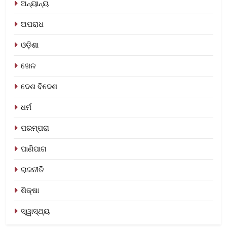
ଅନ୍ୟାନ୍ୟ
ଅପରାଧ
ଓଡ଼ିଶା
ଖେଳ
ଦେଶ ବିଦେଶ
ଧର୍ମ
ପରମ୍ପରା
ପାଣିପାଗ
ରାଜନୀତି
ଶିକ୍ଷା
ସ୍ୱାସ୍ଥ୍ୟ