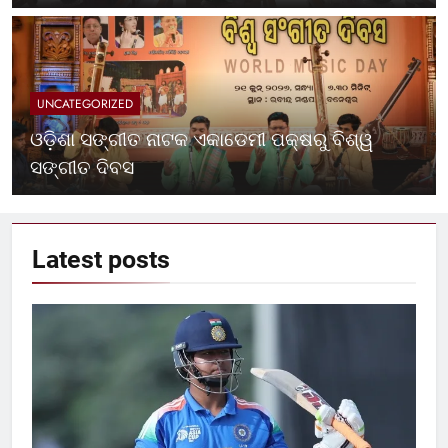
UNCATEGORIZED
ଓଡ଼ିଶା ସଙ୍ଗୀତ ନାଟକ ଏକାଡେମୀ ପକ୍ଷରୁ ବିଶ୍ୱ
ସଙ୍ଗୀତ ଦିବସ
Latest
posts