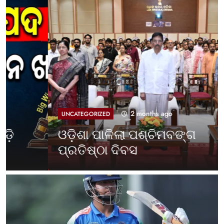
2 months ago
UNCATEGORIZED
ଓଡ଼ିଶା ପାଳିଲା ପଶ୍ଚିମବଙ୍ଗ
ପ୍ରତିଷ୍ଠା ଦିବସ