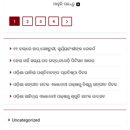
ଆହୁରି ପଢନ୍ତୁ
1
2
3
4
୧୧ ବଲ୍‌ରେ ହାପ୍ ସେଞ୍ଚୁରୀ, ସୂର୍ଯ୍ୟବଂଶୀଙ୍କ ରେକର୍ଡ
ହେଲା ନାହିଁ ସଭ୍ୟ ପଦ ରଦ୍ଦ,ବଜେଡ଼ି ପିଟିସନ ଖାରଜ
ଓଡ଼ିଶା ପାଳିଲା ପଶ୍ଚିମବଙ୍ଗ ପ୍ରତିଷ୍ଠା ଦିବସ
ଓଡ଼ିଶା ସଙ୍ଗୀତ ନାଟକ ଏକାଡେମୀ ପକ୍ଷରୁ ବିଶ୍ୱ ସଙ୍ଗୀତ ଦିବସ
ଓଡ଼ିଶା ସାହିତ୍ୟ ଏକାଡେମୀ ପକ୍ଷରୁ ଶ୍ରୁତି ନାଟକ ଉତ୍ସବ
Uncategorized