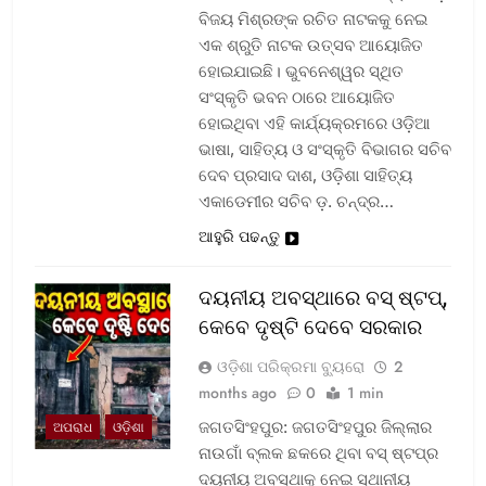
ବିଜୟ ମିଶ୍ରଙ୍କ ରଚିତ ନାଟକକୁ ନେଇ
ଏକ ଶ୍ରୁତି ନାଟକ ଉତ୍ସବ ଆୟୋଜିତ
ହୋଇଯାଇଛି। ଭୁବନେଶ୍ୱର ସ୍ଥିତ
ସଂସ୍କୃତି ଭବନ ଠାରେ ଆୟୋଜିତ
ହୋଇଥିବା ଏହି କାର୍ଯ୍ୟକ୍ରମରେ ଓଡ଼ିଆ
ଭାଷା, ସାହିତ୍ୟ ଓ ସଂସ୍କୃତି ବିଭାଗର ସଚିବ
ଦେବ ପ୍ରସାଦ ଦାଶ, ଓଡ଼ିଶା ସାହିତ୍ୟ
ଏକାଡେମୀର ସଚିବ ଡ଼. ଚନ୍ଦ୍ର…
ଆହୁରି ପଢନ୍ତୁ
ଦୟନୀୟ ଅବସ୍ଥାରେ ବସ୍‌ ଷ୍ଟପ୍‌,
କେବେ ଦୃଷ୍ଟି ଦେବେ ସରକାର
ଓଡ଼ିଶା ପରିକ୍ରମା ବ୍ୟୁରୋ
2
months ago
0
1 min
ଜଗତସିଂହପୁର: ଜଗତସିଂହପୁର ଜିଲ୍ଲାର
ଅପରାଧ
ଓଡ଼ିଶା
ନାଉଗାଁ ବ୍ଲକ ଛକରେ ଥିବା ବସ୍‌ ଷ୍ଟପ୍‌ର
ଦୟନୀୟ ଅବସ୍ଥାକୁ ନେଇ ସ୍ଥାନୀୟ