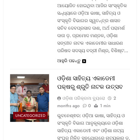
ଆୟୋଜିତ ହୋଇଥିବା ଆଜିର ସାଂସ୍କୃତିକ
ସନ୍ଧ୍ୟାରେ ଓଡ଼ିଆ ଭାଷା, ସାହିତ୍ୟ ଓ
ସଂସ୍କୃତି ବିଭାଗର ସ୍ୱତନ୍ତ୍ର ଶାସନ
ସଚିବ ଦେବପ୍ରସାଦ ଦାଶ, ଅର୍ଥ ପରାମର୍ଶ
ଦାତା ଡ଼. ପ୍ରମୋଦ ମଣ୍ଡଳ, ଓଡ଼ିଶା
ସଙ୍ଗୀତ ନାଟକ ଏକାଡେମୀର ସାଧାରଣ
ପରିଷଦ ସଦସ୍ୟ ବଦ୍ରୀ ମିଶ୍ର, ବିଶିଷ୍ଟ…
ଆହୁରି ପଢନ୍ତୁ
ଓଡ଼ିଶା ସାହିତ୍ୟ ଏକାଡେମୀ
ପକ୍ଷରୁ ଶ୍ରୁତି ନାଟକ ଉତ୍ସବ
ଓଡ଼ିଶା ପରିକ୍ରମା ବ୍ୟୁରୋ
2
months ago
0
1 min
ଭୁବନେଶ୍ଵର: ଓଡ଼ିଆ ଭାଷା, ସାହିତ୍ୟ ଓ
UNCATEGORIZED
ସଂସ୍କୃତି ବିଭାଗ ଆନୁକୂଲ୍ୟରେ ଓଡ଼ିଶା
ସାହିତ୍ୟ ଏକାଡେମୀ ଏବଂ ଓଡ଼ିଶା ନାଟ୍ୟ
ସଂଘର ମିଳିତ ସହଯୋଗରେ ନାଟ୍ୟକାର ଡ଼.