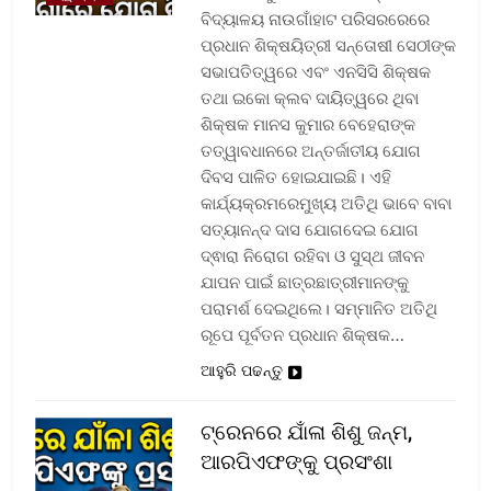
ବିଦ୍ୟାଳୟ ନାଉଗାଁହାଟ ପରିସରରେରେ
ପ୍ରଧାନ ଶିକ୍ଷୟିତ୍ରୀ ସନ୍ତୋଷୀ ସେଠୀଙ୍କ
ସଭାପତିତ୍ୱରେ ଏବଂ ଏନସିସି ଶିକ୍ଷକ
ତଥା ଇକୋ କ୍ଲବ ଦାୟିତ୍ୱରେ ଥିବା
ଶିକ୍ଷକ ମାନସ କୁମାର ବେହେରାଙ୍କ
ତତ୍ୱାବଧାନରେ ଅନ୍ତର୍ଜାତୀୟ ଯୋଗ
ଦିବସ ପାଳିତ ହୋଇଯାଇଛି। ଏହି
କାର୍ଯ୍ୟକ୍ରମରେମୁଖ୍ୟ ଅତିଥି ଭାବେ ବାବା
ସତ୍ୟାନନ୍ଦ ଦାସ ଯୋଗଦେଇ ଯୋଗ
ଦ୍ଵାରା ନିରୋଗ ରହିବା ଓ ସୁସ୍ଥ ଜୀବନ
ଯାପନ ପାଇଁ ଛାତ୍ରଛାତ୍ରୀମାନଙ୍କୁ
ପରାମର୍ଶ ଦେଇଥିଲେ। ସମ୍ମାନିତ ଅତିଥି
ରୂପେ ପୂର୍ବତନ ପ୍ରଧାନ ଶିକ୍ଷକ…
ଆହୁରି ପଢନ୍ତୁ
ଟ୍ରେନରେ ଯାଁଳା ଶିଶୁ ଜନ୍ମ,
ଆରପିଏଫଙ୍କୁ ପ୍ରସଂଶା