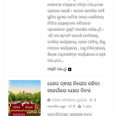
ଲୋକଙ୍କ ମଧ୍ୟରେ ତୀବ୍ର ଅସନ୍ତୋଷ
ପ୍ରକାଶ ପାଇଛି। ଏନେଇ ସାମାଜିକ କର୍ମୀ
ସୁନିଲ କୁମାର ମାଟିଆ ତାଙ୍କ ସୋସିଆଲ୍‌
ମିଡିଆ ହ୍ୟାଣ୍ଡେଲ ଜରିଆରେ
ପ୍ରଶାସନର ଦୃଷ୍ଟି ଆକର୍ଷଣ କରିଛନ୍ତି।
ଏହି ବସ ଷ୍ଟପଟି ନାଉଗାଁ ମେଡିକାଲ୍‌,
ତହସିଲ୍‌ କାର୍ଯ୍ୟାଳୟ, ବ୍ଲକ ଅଫିସ୍‌, ଶିଶୁ
ମଙ୍ଗଳ କାର୍ଯ୍ୟାଳୟ , ପଶୁ ଚିକିତ୍ସାଳୟ,
ଶିକ୍ଷା ଅଧିକାରୀଙ୍କ କାର୍ଯ୍ୟାଳୟ ଓ ଶ୍ରୀ
ଜଗନ୍ନାଥ…
ଆହୁରି ପଢନ୍ତୁ
ଯୋଗ ଦ୍ଵାରା ନିରୋଗ ରହିବା:
ନାଉଗାଁରେ ଯୋଗ ଦିବସ
ଓଡ଼ିଶା ପରିକ୍ରମା ବ୍ୟୁରୋ
2
months ago
0
1 min
ଓଡ଼ିଶା
ଶିକ୍ଷା
ଜଗତସିଂହପୁର: ସରକାରୀ ଉଚ୍ଚ
ସ୍ୱାସ୍ଥ୍ୟ