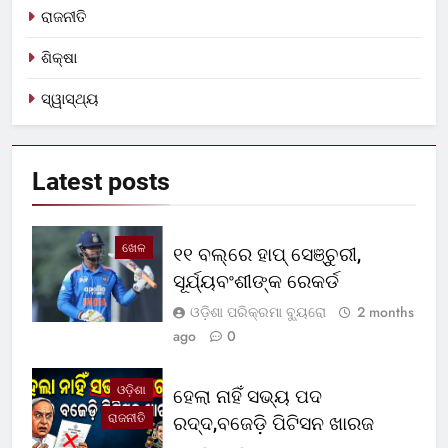
ରାଜନୀତି
ଶିକ୍ଷା
ସ୍ୱାସ୍ଥ୍ୟ
Latest
posts
ଖେଳ
୧୧ ବଲ୍‌ରେ ହାପ୍ ସେଞ୍ଚୁରୀ,
ସୂର୍ଯ୍ୟବଂଶୀଙ୍କ ରେକର୍ଡ
ଓଡ଼ିଶା ପରିକ୍ରମା ବ୍ୟୁରୋ
2 months
ago
0
ଓଡ଼ିଶା
ହେଲା ନାହିଁ ସଭ୍ୟ ପଦ
ରାଜନୀତି
ରଦ୍ଦ,ବଜେଡ଼ି ପିଟିସନ ଖାରଜ