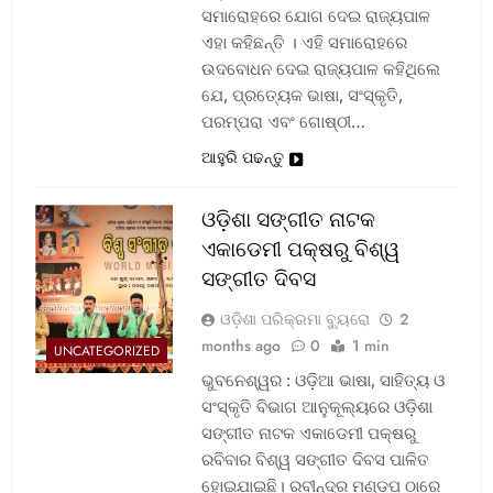
ସମାରୋହରେ ଯୋଗ ଦେଇ ରାଜ୍ୟପାଳ
ଏହା କହିଛନ୍ତି । ଏହି ସମାରୋହରେ
ଉଦବୋଧନ ଦେଇ ରାଜ୍ୟପାଳ କହିଥିଲେ
ଯେ, ପ୍ରତ୍ୟେକ ଭାଷା, ସଂସ୍କୃତି,
ପରମ୍ପରା ଏବଂ ଗୋଷ୍ଠୀ…
ଆହୁରି ପଢନ୍ତୁ
ଓଡ଼ିଶା ସଙ୍ଗୀତ ନାଟକ
ଏକାଡେମୀ ପକ୍ଷରୁ ବିଶ୍ୱ
ସଙ୍ଗୀତ ଦିବସ
ଓଡ଼ିଶା ପରିକ୍ରମା ବ୍ୟୁରୋ
2
months ago
0
1 min
UNCATEGORIZED
ଭୁବନେଶ୍ୱର : ଓଡ଼ିଆ ଭାଷା, ସାହିତ୍ୟ ଓ
ସଂସ୍କୃତି ବିଭାଗ ଆନୁକୂଲ୍ୟରେ ଓଡ଼ିଶା
ସଙ୍ଗୀତ ନାଟକ ଏକାଡେମୀ ପକ୍ଷରୁ
ରବିବାର ବିଶ୍ୱ ସଙ୍ଗୀତ ଦିବସ ପାଳିତ
ହୋଇଯାଇଛି। ରବୀନ୍ଦ୍ର ମଣ୍ଡପ ଠାରେ