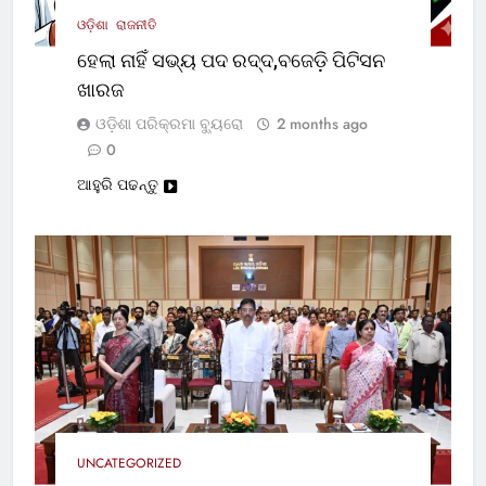
ଓଡ଼ିଶା
ରାଜନୀତି
ହେଲା ନାହିଁ ସଭ୍ୟ ପଦ ରଦ୍ଦ,ବଜେଡ଼ି ପିଟିସନ
ଖାରଜ
ଓଡ଼ିଶା ପରିକ୍ରମା ବ୍ୟୁରୋ
2 months ago
0
ଆହୁରି ପଢନ୍ତୁ
UNCATEGORIZED