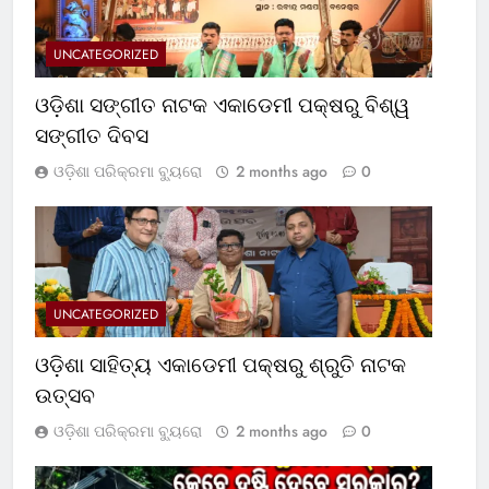
UNCATEGORIZED
ଓଡ଼ିଶା ସଙ୍ଗୀତ ନାଟକ ଏକାଡେମୀ ପକ୍ଷରୁ ବିଶ୍ୱ
ସଙ୍ଗୀତ ଦିବସ
ଓଡ଼ିଶା ପରିକ୍ରମା ବ୍ୟୁରୋ
2 months ago
0
UNCATEGORIZED
ଓଡ଼ିଶା ସାହିତ୍ୟ ଏକାଡେମୀ ପକ୍ଷରୁ ଶ୍ରୁତି ନାଟକ
ଉତ୍ସବ
ଓଡ଼ିଶା ପରିକ୍ରମା ବ୍ୟୁରୋ
2 months ago
0