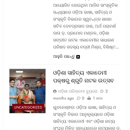
ଆୟୋଜିତ ହୋଇଥିବା ଆଜିର ସାଂସ୍କୃତିକ
ସନ୍ଧ୍ୟାରେ ଓଡ଼ିଆ ଭାଷା, ସାହିତ୍ୟ ଓ
ସଂସ୍କୃତି ବିଭାଗର ସ୍ୱତନ୍ତ୍ର ଶାସନ
ସଚିବ ଦେବପ୍ରସାଦ ଦାଶ, ଅର୍ଥ ପରାମର୍ଶ
ଦାତା ଡ଼. ପ୍ରମୋଦ ମଣ୍ଡଳ, ଓଡ଼ିଶା
ସଙ୍ଗୀତ ନାଟକ ଏକାଡେମୀର ସାଧାରଣ
ପରିଷଦ ସଦସ୍ୟ ବଦ୍ରୀ ମିଶ୍ର, ବିଶିଷ୍ଟ…
ଆହୁରି ପଢନ୍ତୁ
ଓଡ଼ିଶା ସାହିତ୍ୟ ଏକାଡେମୀ
ପକ୍ଷରୁ ଶ୍ରୁତି ନାଟକ ଉତ୍ସବ
ଓଡ଼ିଶା ପରିକ୍ରମା ବ୍ୟୁରୋ
2
months ago
0
1 min
ଭୁବନେଶ୍ଵର: ଓଡ଼ିଆ ଭାଷା, ସାହିତ୍ୟ ଓ
UNCATEGORIZED
ସଂସ୍କୃତି ବିଭାଗ ଆନୁକୂଲ୍ୟରେ ଓଡ଼ିଶା
ସାହିତ୍ୟ ଏକାଡେମୀ ଏବଂ ଓଡ଼ିଶା ନାଟ୍ୟ
ସଂଘର ମିଳିତ ସହଯୋଗରେ ନାଟ୍ୟକାର ଡ଼.