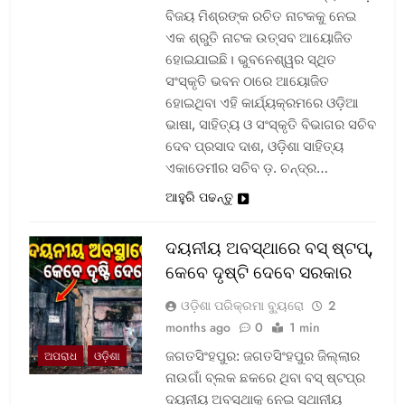
ବିଜୟ ମିଶ୍ରଙ୍କ ରଚିତ ନାଟକକୁ ନେଇ
ଏକ ଶ୍ରୁତି ନାଟକ ଉତ୍ସବ ଆୟୋଜିତ
ହୋଇଯାଇଛି। ଭୁବନେଶ୍ୱର ସ୍ଥିତ
ସଂସ୍କୃତି ଭବନ ଠାରେ ଆୟୋଜିତ
ହୋଇଥିବା ଏହି କାର୍ଯ୍ୟକ୍ରମରେ ଓଡ଼ିଆ
ଭାଷା, ସାହିତ୍ୟ ଓ ସଂସ୍କୃତି ବିଭାଗର ସଚିବ
ଦେବ ପ୍ରସାଦ ଦାଶ, ଓଡ଼ିଶା ସାହିତ୍ୟ
ଏକାଡେମୀର ସଚିବ ଡ଼. ଚନ୍ଦ୍ର…
ଆହୁରି ପଢନ୍ତୁ
ଦୟନୀୟ ଅବସ୍ଥାରେ ବସ୍‌ ଷ୍ଟପ୍‌,
କେବେ ଦୃଷ୍ଟି ଦେବେ ସରକାର
ଓଡ଼ିଶା ପରିକ୍ରମା ବ୍ୟୁରୋ
2
months ago
0
1 min
ଜଗତସିଂହପୁର: ଜଗତସିଂହପୁର ଜିଲ୍ଲାର
ଅପରାଧ
ଓଡ଼ିଶା
ନାଉଗାଁ ବ୍ଲକ ଛକରେ ଥିବା ବସ୍‌ ଷ୍ଟପ୍‌ର
ଦୟନୀୟ ଅବସ୍ଥାକୁ ନେଇ ସ୍ଥାନୀୟ