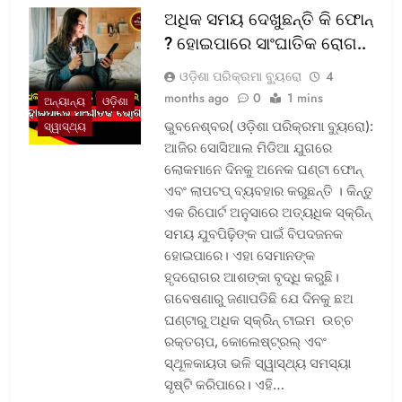
ଅଧିକ ସମୟ ଦେଖୁଛନ୍ତି କି ଫୋନ୍
? ହୋଇପାରେ ସାଂଘାତିକ ରୋଗ..
ଓଡ଼ିଶା ପରିକ୍ରମା ବ୍ୟୁରୋ
4
months ago
0
1 mins
ଅନ୍ୟାନ୍ୟ
ଓଡ଼ିଶା
ଭୁବନେଶ୍ବର( ଓଡ଼ିଶା ପରିକ୍ରମା ବ୍ୟୁରୋ):
ସ୍ୱାସ୍ଥ୍ୟ
ଆଜିର ସୋସିଆଲ ମିଡିଆ ଯୁଗରେ
ଲୋକମାନେ ଦିନକୁ ଅନେକ ଘଣ୍ଟା ଫୋନ୍
ଏବଂ ଲାପଟପ୍ ବ୍ୟବହାର କରୁଛନ୍ତି । କିନ୍ତୁ
ଏକ ରିପୋର୍ଟ ଅନୁସାରେ ଅତ୍ୟଧିକ ସ୍କ୍ରିନ୍
ସମୟ ଯୁବପିଢ଼ିଙ୍କ ପାଇଁ ବିପଦଜନକ
ହୋଇପାରେ। ଏହା ସେମାନଙ୍କ
ହୃଦରୋଗର ଆଶଙ୍କା ବୃଦ୍ଧି କରୁଛି।
ଗବେଷଣାରୁ ଜଣାପଡିଛି ଯେ ଦିନକୁ ଛଅ
ଘଣ୍ଟାରୁ ଅଧିକ ସ୍କ୍ରିନ୍ ଟାଇମ ଉଚ୍ଚ
ରକ୍ତଚାପ, କୋଲେଷ୍ଟ୍ରଲ୍ ଏବଂ
ସ୍ଥୂଳକାୟତା ଭଳି ସ୍ୱାସ୍ଥ୍ୟ ସମସ୍ୟା
ସୃଷ୍ଟି କରିପାରେ। ଏହି…