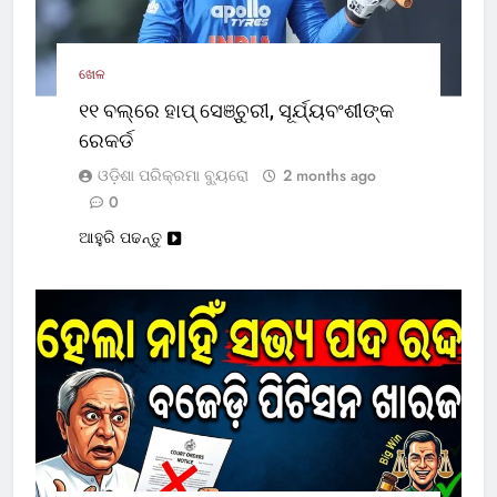
ଖେଳ
୧୧ ବଲ୍‌ରେ ହାପ୍ ସେଞ୍ଚୁରୀ, ସୂର୍ଯ୍ୟବଂଶୀଙ୍କ
ରେକର୍ଡ
ଓଡ଼ିଶା ପରିକ୍ରମା ବ୍ୟୁରୋ
2 months ago
0
ଆହୁରି ପଢନ୍ତୁ