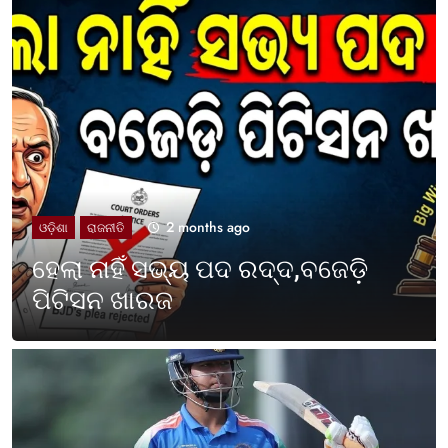
2 months ago
UNCATEGORIZED
ଓଡ଼ିଶା ପାଳିଲା ପଶ୍ଚିମବଙ୍ଗ
ପ୍ରତିଷ୍ଠା ଦିବସ