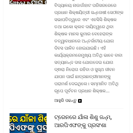
ବିଦ୍ୟାଳୟ ନାଉଗାଁହାଟ ପରିସରରେରେ
ପ୍ରଧାନ ଶିକ୍ଷୟିତ୍ରୀ ସନ୍ତୋଷୀ ସେଠୀଙ୍କ
ସଭାପତିତ୍ୱରେ ଏବଂ ଏନସିସି ଶିକ୍ଷକ
ତଥା ଇକୋ କ୍ଲବ ଦାୟିତ୍ୱରେ ଥିବା
ଶିକ୍ଷକ ମାନସ କୁମାର ବେହେରାଙ୍କ
ତତ୍ୱାବଧାନରେ ଅନ୍ତର୍ଜାତୀୟ ଯୋଗ
ଦିବସ ପାଳିତ ହୋଇଯାଇଛି। ଏହି
କାର୍ଯ୍ୟକ୍ରମରେମୁଖ୍ୟ ଅତିଥି ଭାବେ ବାବା
ସତ୍ୟାନନ୍ଦ ଦାସ ଯୋଗଦେଇ ଯୋଗ
ଦ୍ଵାରା ନିରୋଗ ରହିବା ଓ ସୁସ୍ଥ ଜୀବନ
ଯାପନ ପାଇଁ ଛାତ୍ରଛାତ୍ରୀମାନଙ୍କୁ
ପରାମର୍ଶ ଦେଇଥିଲେ। ସମ୍ମାନିତ ଅତିଥି
ରୂପେ ପୂର୍ବତନ ପ୍ରଧାନ ଶିକ୍ଷକ…
ଆହୁରି ପଢନ୍ତୁ
ଟ୍ରେନରେ ଯାଁଳା ଶିଶୁ ଜନ୍ମ,
ଆରପିଏଫଙ୍କୁ ପ୍ରସଂଶା