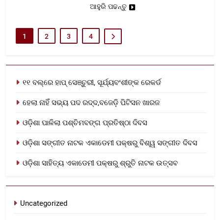
ଆହୁରି ପଢନ୍ତୁ
1
2
3
4
୧୧ ବଲ୍‌ରେ ହାପ୍ ସେଞ୍ଚୁରୀ, ସୂର୍ଯ୍ୟବଂଶୀଙ୍କ ରେକର୍ଡ
ହେଲା ନାହିଁ ସଭ୍ୟ ପଦ ରଦ୍ଦ,ବଜେଡ଼ି ପିଟିସନ ଖାରଜ
ଓଡ଼ିଶା ପାଳିଲା ପଶ୍ଚିମବଙ୍ଗ ପ୍ରତିଷ୍ଠା ଦିବସ
ଓଡ଼ିଶା ସଙ୍ଗୀତ ନାଟକ ଏକାଡେମୀ ପକ୍ଷରୁ ବିଶ୍ୱ ସଙ୍ଗୀତ ଦିବସ
ଓଡ଼ିଶା ସାହିତ୍ୟ ଏକାଡେମୀ ପକ୍ଷରୁ ଶ୍ରୁତି ନାଟକ ଉତ୍ସବ
Uncategorized