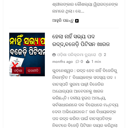
ଶ୍ରୀଲଙ୍କାର କୌଶଲ୍ୟା ୱିରାରତ୍ନେଙ୍କ
ନାମରେ ଥିଲା। ସେ…
ଆହୁରି ପଢନ୍ତୁ
ହେଲା ନାହିଁ ସଭ୍ୟ ପଦ
ରଦ୍ଦ,ବଜେଡ଼ି ପିଟିସନ ଖାରଜ
ଓଡ଼ିଶା ପରିକ୍ରମା ବ୍ୟୁରୋ
2
months ago
0
1 min
ଭୁବନେଶ୍ୱର : ରଦ୍ଦ ହେବ ନାହିଁ ବିଜେଡିରୁ
ଓଡ଼ିଶା
ରାଜନୀତି
ନିଲମ୍ବିତ ୮ ବିଧାୟକଙ୍କ ସଦସ୍ୟ ପଦ ।
ବାଚସ୍ପତି ସୁରମା ପାଢ଼ୀ ବିଜେଡିର
ଅଯୋଗ୍ୟତା ଆବେଦନକୁ ଖାରଜ
କରିଛନ୍ତି। ଦଳୀୟ ହୁଇପ ଅମାନ୍ୟ,
ସର୍ବସାଧାରଣରେ ଦଳ ବିରୋଧରେ ମନ୍ତବ୍ୟ
ଦେବା ଅଭିଯୋଗରେ ୮ ଜଣ ବିଧାୟକଙ୍କ
ପଦ ରଦ୍ଦ କରିବା ପାଇଁ ବାଚସ୍ପତିଙ୍କ
ନିକଟରେ ବିଜେଡ଼ି ପିଟିସନ ଦାୟର କରିଥିଲା