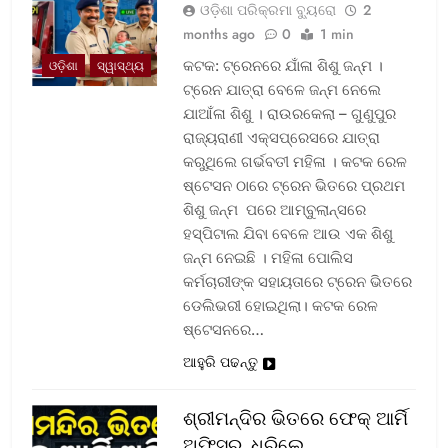
ଓଡ଼ିଶା ପରିକ୍ରମା ବ୍ୟୁରୋ
2
months ago
0
1 min
କଟକ: ଟ୍ରେନରେ ଯାଁଳା ଶିଶୁ ଜନ୍ମ ।
ଓଡ଼ିଶା
ସ୍ୱାସ୍ଥ୍ୟ
ଟ୍ରେନ ଯାତ୍ରା ବେଳେ ଜନ୍ମ ନେଲେ
ଯାଆଁଳା ଶିଶୁ । ରାଉରକେଲା – ଗୁଣୁପୁର
ରାଜ୍ୟରାଣୀ ଏକ୍ସପ୍ରେସରେ ଯାତ୍ରା
କରୁଥିଲେ ଗର୍ଭବତୀ ମହିଳା । କଟକ ରେଳ
ଷ୍ଟେସନ ଠାରେ ଟ୍ରେନ ଭିତରେ ପ୍ରଥମ
ଶିଶୁ ଜନ୍ମ ପରେ ଆମ୍ବୁଲାନ୍ସରେ
ହସ୍ପିଟାଲ ଯିବା ବେଳେ ଆଉ ଏକ ଶିଶୁ
ଜନ୍ମ ନେଇଛି । ମହିଳା ପୋଲିସ
କର୍ମଚାରୀଙ୍କ ସହାୟତାରେ ଟ୍ରେନ ଭିତରେ
ଡେଲିଭରୀ ହୋଇଥିଲା। କଟକ ରେଳ
ଷ୍ଟେସନରେ…
ଆହୁରି ପଢନ୍ତୁ
ଶ୍ରୀମନ୍ଦିର ଭିତରେ ଫେକ୍ ଆର୍ମି
ଅଫିସର, ଧରିଲେ