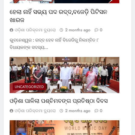
ହେଲା ନାହିଁ ସଭ୍ୟ ପଦ ରଦ୍ଦ,ବଜେଡ଼ି ପିଟିସନ
ଖାରଜ
ଓଡ଼ିଶା ପରିକ୍ରମା ବ୍ୟୁରୋ
2 months ago
0
ଭୁବନେଶ୍ୱର : ରଦ୍ଦ ହେବ ନାହିଁ ବିଜେଡିରୁ ନିଲମ୍ବିତ ୮
ବିଧାୟକଙ୍କ ସଦସ୍ୟ…
UNCATEGORIZED
ଓଡ଼ିଶା ପାଳିଲା ପଶ୍ଚିମବଙ୍ଗ ପ୍ରତିଷ୍ଠା ଦିବସ
ଓଡ଼ିଶା ପରିକ୍ରମା ବ୍ୟୁରୋ
2 months ago
0