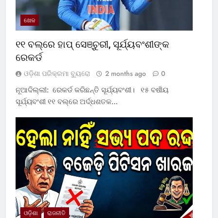
ଖେଳ
୧୧ ବଲ୍‌ରେ ହାପ୍ ସେଞ୍ଚୁରୀ, ସୂର୍ଯ୍ୟବଂଶୀଙ୍କ
ରେକର୍ଡ
ଓଡ଼ିଶା ପରିକ୍ରମା ବ୍ୟୁରୋ
2 months ago
0
ନୂଆଦିଲ୍ଲୀ: ରେକର୍ଡ କରିଛନ୍ତି ସୂର୍ଯ୍ୟବଂଶୀ। ୧୫ ବର୍ଷୀୟ
ସୂର୍ଯ୍ୟବଂଶୀ ୧୧ ବଲ୍‌ରେ ଅର୍ଦ୍ଧଶତକ…
ଓଡ଼ିଶା
ରାଜନୀତି