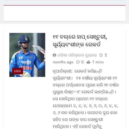
୧୧ ବଲ୍‌ରେ ହାପ୍ ସେଞ୍ଚୁରୀ,
ସୂର୍ଯ୍ୟବଂଶୀଙ୍କ ରେକର୍ଡ
ଓଡ଼ିଶା ପରିକ୍ରମା ବ୍ୟୁରୋ
2
months ago
0
1 mins
ନୂଆଦିଲ୍ଲୀ: ରେକର୍ଡ କରିଛନ୍ତି
ଖେଳ
ସୂର୍ଯ୍ୟବଂଶୀ। ୧୫ ବର୍ଷୀୟ ସୂର୍ଯ୍ୟବଂଶୀ ୧୧
ବଲ୍‌ରେ ଅର୍ଦ୍ଧଶତକ ପୂରଣ କରି ୨୧ ବର୍ଷର
ପୁରୁଣା ଲିଷ୍ଟ-ଏ’ ରେକର୍ଡ ଭାଙ୍ଗିଛନ୍ତି।
ସେ ଖେଳିଥିବା ପ୍ରଥମ ୧୧ ବଲ୍‌ରେ
ଯଥାକ୍ରମେ ୪, ୪, ୪, ୬, ୬, ୦, ୬, ୪, ୪,
୬, ୬ ରନ କରିଥିଲେ। ଲଗାତର ଦୁଇ ଛକା
ସହିତ ସେ ତାଙ୍କ ହାପ ସେଞ୍ଚୁରୀ
ମାରିଥିଲେ। ଏହି ରେକର୍ଡ ପୂର୍ବରୁ