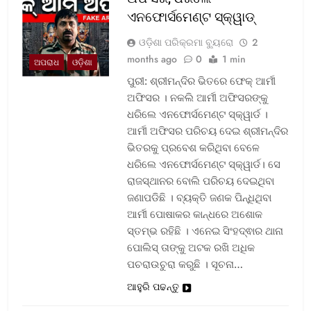
ଏନଫୋର୍ସମେଣ୍ଟ ସ୍କ୍ୱାଡ୍‌
ଓଡ଼ିଶା ପରିକ୍ରମା ବ୍ୟୁରୋ
2
months ago
0
1 min
ଅପରାଧ
ଓଡ଼ିଶା
ପୁରୀ: ଶ୍ରୀମନ୍ଦିର ଭିତରେ ଫେକ୍ ଆର୍ମୀ
ଅଫିସର । ନକଲି ଆର୍ମୀ ଅଫିସରଙ୍କୁ
ଧରିଲେ ଏନଫୋର୍ସମେଣ୍ଟ ସ୍କ୍ୱାର୍ଡ ।
ଆର୍ମୀ ଅଫିସର ପରିଚୟ ଦେଇ ଶ୍ରୀମନ୍ଦିର
ଭିତରକୁ ପ୍ରବେଶ କରିଥିବା ବେଳେ
ଧରିଲେ ଏନଫୋର୍ସମେଣ୍ଟ ସ୍କ୍ୱାର୍ଡ। ସେ
ରାଜସ୍ଥାନର ବୋଲି ପରିଚୟ ଦେଇଥିବା
ଜଣାପଡିଛି । ବ୍ୟକ୍ତି ଜଣକ ପିନ୍ଧିଥିବା
ଆର୍ମୀ ପୋଷାକର କାନ୍ଧରେ ଅଶୋକ
ସ୍ତମ୍ଭ ରହିଛି । ଏନେଇ ସିଂହଦ୍ଵାର ଥାନା
ପୋଲିସ୍ ତାଙ୍କୁ ଅଟକ ରଖି ଅଧିକ
ପଚରାଉଚୁରା କରୁଛି । ସୂଚନା…
ଆହୁରି ପଢନ୍ତୁ