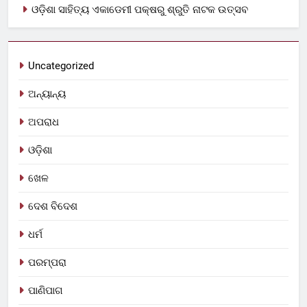
ଓଡ଼ିଶା ସାହିତ୍ୟ ଏକାଡେମୀ ପକ୍ଷରୁ ଶ୍ରୁତି ନାଟକ ଉତ୍ସବ
Uncategorized
ଅନ୍ୟାନ୍ୟ
ଅପରାଧ
ଓଡ଼ିଶା
ଖେଳ
ଦେଶ ବିଦେଶ
ଧର୍ମ
ପରମ୍ପରା
ପାଣିପାଗ