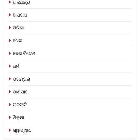
ଅନ୍ୟାନ୍ୟ
ଅପରାଧ
ଓଡ଼ିଶା
ଖେଳ
ଦେଶ ବିଦେଶ
ଧର୍ମ
ପରମ୍ପରା
ପାଣିପାଗ
ରାଜନୀତି
ଶିକ୍ଷା
ସ୍ୱାସ୍ଥ୍ୟ