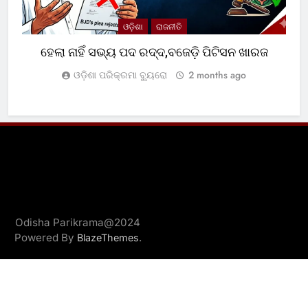
ଓଡ଼ିଶା
ରାଜନୀତି
ହେଲା ନାହିଁ ସଭ୍ୟ ପଦ ରଦ୍ଦ,ବଜେଡ଼ି ପିଟିସନ ଖାରଜ
ଓଡ଼ିଶା ପରିକ୍ରମା ବ୍ୟୁରୋ
2 months ago
Odisha Parikrama@2024
Powered By
.
BlazeThemes