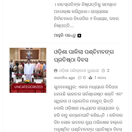
। ବାଚସ୍ପତିଙ୍କ ନିଷ୍ପତ୍ତିକୁ ସମସ୍ତେ
ଅପେକ୍ଷା କରିଥିଲେ। ରାଜ୍ୟସଭା
ନିର୍ବାଚନରେ ବିଜେଡିର ୬ ବିଧାୟକ, ଦଳର
ନିଷ୍ପତ୍ତି…
ଆହୁରି ପଢନ୍ତୁ
ଓଡ଼ିଶା ପାଳିଲା ପଶ୍ଚିମବଙ୍ଗ
ପ୍ରତିଷ୍ଠା ଦିବସ
ଓଡ଼ିଶା ପରିକ୍ରମା ବ୍ୟୁରୋ
2
months ago
0
1 mins
ଭୁବନେଶ୍ୱର: ଏକତା ମଧ୍ୟରେ ବିବିଧତା
UNCATEGORIZED
ହେଉଛି ଭାରତର ସର୍ବଶ୍ରେଷ୍ଠ ଶକ୍ତି ଏବଂ
ସ୍ଥିରତା ଓ ପ୍ରଗତିର ମଜବୁତ୍ ଭିତ୍ତି
ବୋଲି ଓଡ଼ିଶାର ମାନ୍ୟବର ରାଜ୍ୟପାଳ ଡ଼.
ହରି ବାବୁ କମ୍ଭମପାଟି କହିଛନ୍ତି । ରବିବାର
ଦିନ ଲୋକ ଭବନର ନ୍ୟୁ ଅଭିଷେକ ହଲ୍‌ରେ
ଅନୁଷ୍ଠିତ ପଶ୍ଚିମବଙ୍ଗ ପ୍ରତିଷ୍ଠା ଦିବସ