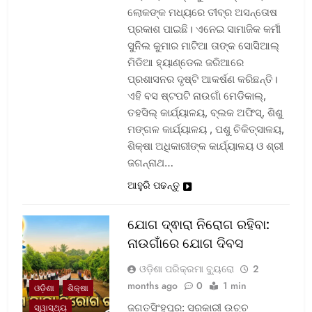
ଲୋକଙ୍କ ମଧ୍ୟରେ ତୀବ୍ର ଅସନ୍ତୋଷ
ପ୍ରକାଶ ପାଇଛି। ଏନେଇ ସାମାଜିକ କର୍ମୀ
ସୁନିଲ କୁମାର ମାଟିଆ ତାଙ୍କ ସୋସିଆଲ୍‌
ମିଡିଆ ହ୍ୟାଣ୍ଡେଲ ଜରିଆରେ
ପ୍ରଶାସନର ଦୃଷ୍ଟି ଆକର୍ଷଣ କରିଛନ୍ତି।
ଏହି ବସ ଷ୍ଟପଟି ନାଉଗାଁ ମେଡିକାଲ୍‌,
ତହସିଲ୍‌ କାର୍ଯ୍ୟାଳୟ, ବ୍ଲକ ଅଫିସ୍‌, ଶିଶୁ
ମଙ୍ଗଳ କାର୍ଯ୍ୟାଳୟ , ପଶୁ ଚିକିତ୍ସାଳୟ,
ଶିକ୍ଷା ଅଧିକାରୀଙ୍କ କାର୍ଯ୍ୟାଳୟ ଓ ଶ୍ରୀ
ଜଗନ୍ନାଥ…
ଆହୁରି ପଢନ୍ତୁ
ଯୋଗ ଦ୍ଵାରା ନିରୋଗ ରହିବା:
ନାଉଗାଁରେ ଯୋଗ ଦିବସ
ଓଡ଼ିଶା ପରିକ୍ରମା ବ୍ୟୁରୋ
2
months ago
0
1 min
ଓଡ଼ିଶା
ଶିକ୍ଷା
ଜଗତସିଂହପୁର: ସରକାରୀ ଉଚ୍ଚ
ସ୍ୱାସ୍ଥ୍ୟ