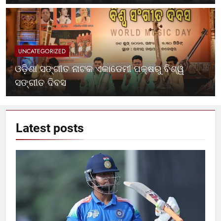
UNCATEGORIZED
ଓଡ଼ିଶା ସଙ୍ଗୀତ ନାଟକ ଏକାଡେମୀ ପକ୍ଷରୁ ବିଶ୍ୱ
ସଙ୍ଗୀତ ଦିବସ
Latest
posts