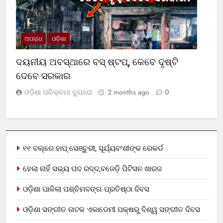
ଅପରାଧ
ଓଡ଼ିଶା
ଦୟନୀୟ ଅବସ୍ଥାରେ ବସ୍‌ ଷ୍ଟପ୍‌, କେବେ ଦୃଷ୍ଟି
ଦେବେ ସରକାର
ଓଡ଼ିଶା ପରିକ୍ରମା ବ୍ୟୁରୋ
2 months ago
0
୧୧ ବଲ୍‌ରେ ହାପ୍ ସେଞ୍ଚୁରୀ, ସୂର୍ଯ୍ୟବଂଶୀଙ୍କ ରେକର୍ଡ
ହେଲା ନାହିଁ ସଭ୍ୟ ପଦ ରଦ୍ଦ,ବଜେଡ଼ି ପିଟିସନ ଖାରଜ
ଓଡ଼ିଶା ପାଳିଲା ପଶ୍ଚିମବଙ୍ଗ ପ୍ରତିଷ୍ଠା ଦିବସ
ଓଡ଼ିଶା ସଙ୍ଗୀତ ନାଟକ ଏକାଡେମୀ ପକ୍ଷରୁ ବିଶ୍ୱ ସଙ୍ଗୀତ ଦିବସ