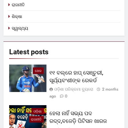
ରାଜନୀତି
ଶିକ୍ଷା
ସ୍ୱାସ୍ଥ୍ୟ
Latest
posts
ଖେଳ
୧୧ ବଲ୍‌ରେ ହାପ୍ ସେଞ୍ଚୁରୀ,
ସୂର୍ଯ୍ୟବଂଶୀଙ୍କ ରେକର୍ଡ
ଓଡ଼ିଶା ପରିକ୍ରମା ବ୍ୟୁରୋ
2 months
ago
0
ଓଡ଼ିଶା
ହେଲା ନାହିଁ ସଭ୍ୟ ପଦ
ରାଜନୀତି
ରଦ୍ଦ,ବଜେଡ଼ି ପିଟିସନ ଖାରଜ