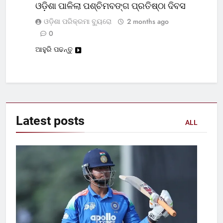
ଓଡ଼ିଶା ପାଳିଲା ପଶ୍ଚିମବଙ୍ଗ ପ୍ରତିଷ୍ଠା ଦିବସ
ଓଡ଼ିଶା ପରିକ୍ରମା ବ୍ୟୁରୋ
2 months ago
0
ଆହୁରି ପଢନ୍ତୁ
Latest
posts
ALL