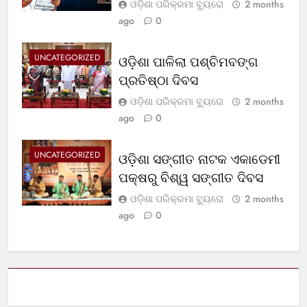
ଓଡ଼ିଶା ପରିକ୍ରମା ବ୍ୟୁରୋ
2 months
ago
0
UNCATEGORIZED
ଓଡ଼ିଶା ପାଳିଲା ପଶ୍ଚିମବଙ୍ଗ
ପ୍ରତିଷ୍ଠା ଦିବସ
ଓଡ଼ିଶା ପରିକ୍ରମା ବ୍ୟୁରୋ
2 months
ago
0
UNCATEGORIZED
ଓଡ଼ିଶା ସଙ୍ଗୀତ ନାଟକ ଏକାଡେମୀ
ପକ୍ଷରୁ ବିଶ୍ୱ ସଙ୍ଗୀତ ଦିବସ
ଓଡ଼ିଶା ପରିକ୍ରମା ବ୍ୟୁରୋ
2 months
ago
0