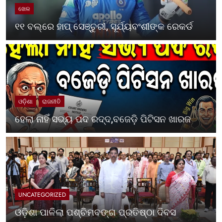
ଖେଳ
୧୧ ବଲ୍‌ରେ ହାପ୍ ସେଞ୍ଚୁରୀ, ସୂର୍ଯ୍ୟବଂଶୀଙ୍କ ରେକର୍ଡ
ଓଡ଼ିଶା
ରାଜନୀତି
ହେଲା ନାହିଁ ସଭ୍ୟ ପଦ ରଦ୍ଦ,ବଜେଡ଼ି ପିଟିସନ ଖାରଜ
UNCATEGORIZED
ଓଡ଼ିଶା ପାଳିଲା ପଶ୍ଚିମବଙ୍ଗ ପ୍ରତିଷ୍ଠା ଦିବସ