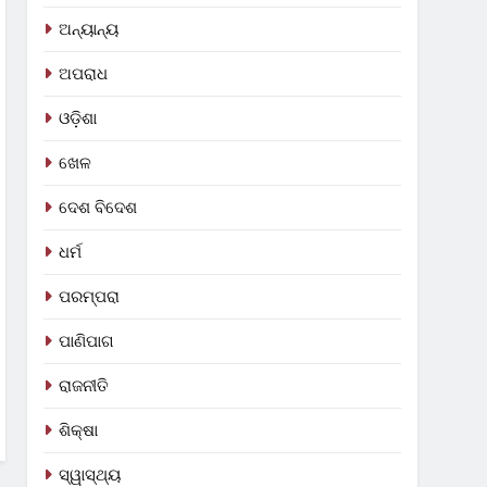
ଅନ୍ୟାନ୍ୟ
ଅପରାଧ
ଓଡ଼ିଶା
ଖେଳ
ଦେଶ ବିଦେଶ
ଧର୍ମ
ପରମ୍ପରା
ପାଣିପାଗ
ରାଜନୀତି
ଶିକ୍ଷା
ସ୍ୱାସ୍ଥ୍ୟ