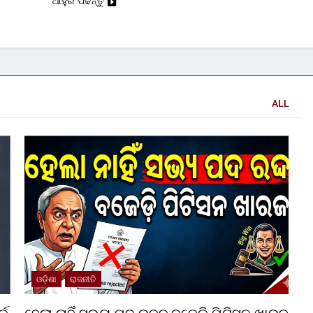
ଆହୁରି ପଢନ୍ତୁ
ALL
ଓଡ଼ିଶା
ରାଜନୀତି