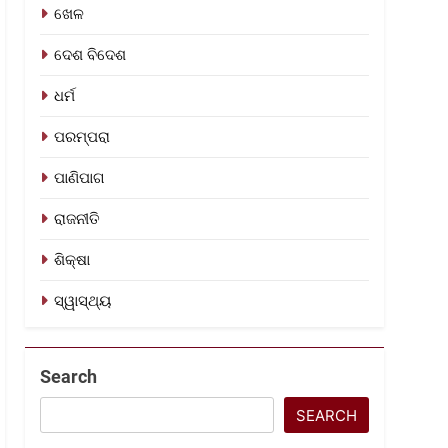
ଖେଳ
ଦେଶ ବିଦେଶ
ଧର୍ମ
ପରମ୍ପରା
ପାଣିପାଗ
ରାଜନୀତି
ଶିକ୍ଷା
ସ୍ୱାସ୍ଥ୍ୟ
Search
SEARCH