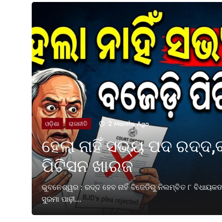
2 Months Ago
ଓଡ଼ିଶା
ରାଜନୀତି
ହେଲା ନାହିଁ ସଭ୍ୟ ପଦ ରଦ୍ଦ,
ପିଟିସନ ଖାରଜ
ତକ ପୂରଣ
ଭୁବନେଶ୍ୱର : ରଦ୍ଦ ହେବ ନାହିଁ ବିଜେଡିରୁ ନିଲମ୍ବିତ ୮ ବିଧାୟ
ସୁରମା ପାଢ଼ୀ…