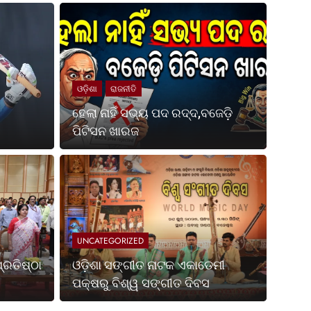
ଓଡ଼ିଶା
ରାଜନୀତି
ହେଲା ନାହିଁ ସଭ୍ୟ ପଦ ରଦ୍ଦ,ବଜେଡ଼ି
ପିଟିସନ ଖାରଜ
Ago
UNCATE
ପଶ୍ଚିମବଙ୍ଗ ପ୍ରତିଷ୍ଠା
ଓଡ଼
ପକ୍
UNCATEGORIZED
ା ହେଉଛି ଭାରତର ସର୍ବଶ୍ରେଷ୍ଠ ଶକ୍ତି ଏବଂ ସ୍ଥିରତା ଓ
ଭୁବନେଶ୍
୍ରତିଷ୍ଠା
ଓଡ଼ିଶା ସଙ୍ଗୀତ ନାଟକ ଏକାଡେମୀ
ଏକାଡେମ
ପକ୍ଷରୁ ବିଶ୍ୱ ସଙ୍ଗୀତ ଦିବସ