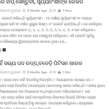
ରେ ହାପ୍ ସେଞ୍ଚୁରୀ, ସୂର୍ଯ୍ୟବଂଶୀଙ୍କ ରେକର୍ଡ
ରିକ୍ରମା ବ୍ୟୁରୋ
2 Months Ago
0
1 Mins
 ରେକର୍ଡ କରିଛନ୍ତି ସୂର୍ଯ୍ୟବଂଶୀ। ୧୫ ବର୍ଷୀୟ ସୂର୍ଯ୍ୟବଂଶୀ ୧୧ ବଲ୍‌ରେ
ପୂରଣ କରି ୨୧ ବର୍ଷର ପୁରୁଣା ଲିଷ୍ଟ-ଏ’ ରେକର୍ଡ ଭାଙ୍ଗିଛନ୍ତି। ସେ ଖେଳିଥିବା
ଲ୍‌ରେ ଯଥାକ୍ରମେ ୪, ୪, ୪, ୬, ୬, ୦, ୬, ୪, ୪, ୬, ୬ ରନ କରିଥିଲେ।
ଛକା ସହିତ ସେ ତାଙ୍କ ହାପ ସେଞ୍ଚୁରୀ ମାରିଥିଲେ। ଏହି ରେକର୍ଡ ପୂର୍ବରୁ
ର କୌଶଲ୍ୟା ୱିରାରତ୍ନେଙ୍କ ନାମରେ ଥିଲା। ସେ…
ତୁ
ାହିଁ ସଭ୍ୟ ପଦ ରଦ୍ଦ,ବଜେଡ଼ି ପିଟିସନ ଖାରଜ
ରିକ୍ରମା ବ୍ୟୁରୋ
2 Months Ago
0
1 Min
: ରଦ୍ଦ ହେବ ନାହିଁ ବିଜେଡିରୁ ନିଲମ୍ବିତ ୮ ବିଧାୟକଙ୍କ ସଦସ୍ୟ ପଦ ।
ସୁରମା ପାଢ଼ୀ ବିଜେଡିର ଅଯୋଗ୍ୟତା ଆବେଦନକୁ ଖାରଜ କରିଛନ୍ତି। ଦଳୀୟ ହୁଇପ
ର୍ବସାଧାରଣରେ ଦଳ ବିରୋଧରେ ମନ୍ତବ୍ୟ ଦେବା ଅଭିଯୋଗରେ ୮ ଜଣ
 ପଦ ରଦ୍ଦ କରିବା ପାଇଁ ବାଚସ୍ପତିଙ୍କ ନିକଟରେ ବିଜେଡ଼ି ପିଟିସନ ଦାୟର
ବାଚସ୍ପତିଙ୍କ ନିଷ୍ପତ୍ତିକୁ ସମସ୍ତେ ଅପେକ୍ଷା କରିଥିଲେ। ରାଜ୍ୟସଭା
 ବିଜେଡିର ୬ ବିଧାୟକ, ଦଳର ନିଷ୍ପତ୍ତି…