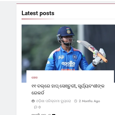
Latest
posts
ଖେଳ
୧୧ ବଲ୍‌ରେ ହାପ୍ ସେଞ୍ଚୁରୀ, ସୂର୍ଯ୍ୟବଂଶୀଙ୍କ
ରେକର୍ଡ
ଓଡ଼ିଶା ପରିକ୍ରମା ବ୍ୟୁରୋ
2 Months Ago
0