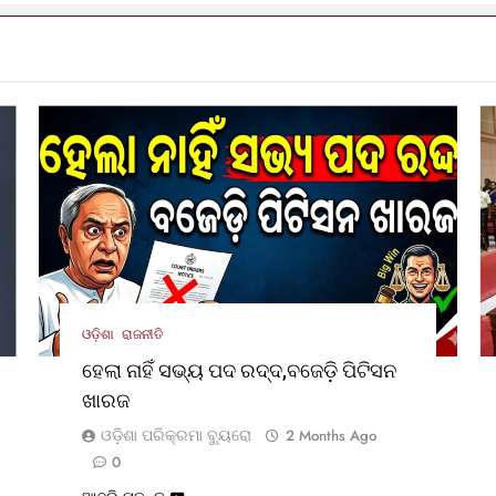
ଓଡ଼ିଶା
ରାଜନୀତି
ହେଲା ନାହିଁ ସଭ୍ୟ ପଦ ରଦ୍ଦ,ବଜେଡ଼ି ପିଟିସନ
ଖାରଜ
ଓଡ଼ିଶା ପରିକ୍ରମା ବ୍ୟୁରୋ
2 Months Ago
0