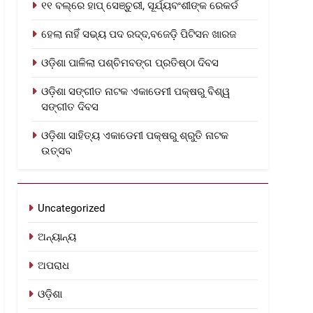
୧୧ ବଲ୍‌ରେ ହାପ୍ ସେଞ୍ଚୁରୀ, ସୂର୍ଯ୍ୟବଂଶୀଙ୍କ ରେକର୍ଡ
ହେଲା ନାହିଁ ସଭ୍ୟ ପଦ ରଦ୍ଦ,ବଜେଡ଼ି ପିଟିସନ ଖାରଜ
ଓଡ଼ିଶା ପାଳିଲା ପଶ୍ଚିମବଙ୍ଗ ପ୍ରତିଷ୍ଠା ଦିବସ
ଓଡ଼ିଶା ସଙ୍ଗୀତ ନାଟକ ଏକାଡେମୀ ପକ୍ଷରୁ ବିଶ୍ୱ
ସଙ୍ଗୀତ ଦିବସ
ଓଡ଼ିଶା ସାହିତ୍ୟ ଏକାଡେମୀ ପକ୍ଷରୁ ଶ୍ରୁତି ନାଟକ
ଉତ୍ସବ
Uncategorized
ଅନ୍ୟାନ୍ୟ
ଅପରାଧ
ଓଡ଼ିଶା