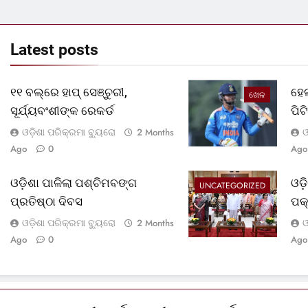
Latest
posts
୧୧ ବଲ୍‌ରେ ହାପ୍ ସେଞ୍ଚୁରୀ,
ହେଲ
ଖେଳ
ସୂର୍ଯ୍ୟବଂଶୀଙ୍କ ରେକର୍ଡ
ପି
ଓଡ଼ିଶା ପରିକ୍ରମା ବ୍ୟୁରୋ
ଓ
2 Months
Ago
0
Ago
ଓଡ଼ିଶା ପାଳିଲା ପଶ୍ଚିମବଙ୍ଗ
ଓଡ
UNCATEGORIZED
ପ୍ରତିଷ୍ଠା ଦିବସ
ପକ
ଓଡ଼ିଶା ପରିକ୍ରମା ବ୍ୟୁରୋ
ଓ
2 Months
Ago
0
Ago