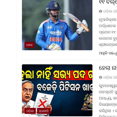
୧୧ ବଲ୍‌
ଓଡ଼ିଶା ପ
ନୂଆଦିଲ୍ଲୀ:
ଅର୍ଦ୍ଧଶତକ 
ପ୍ରଥମ ୧୧ ବ
ଲଗାତର ଦୁଇ 
ଶ୍ରୀଲଙ୍କା
ଖେଳ
ଆହୁରି ପଢନ୍
ହେଲା ନ
ଓଡ଼ିଶା ପ
ଭୁବନେଶ୍ୱର 
ବାଚସ୍ପତି 
ଅମାନ୍ୟ, ସ
ବିଧାୟକଙ୍କ
କରିଥିଲା । 
ଓଡ଼ିଶା
ରାଜନୀତି
ନିର୍ବାଚନରେ