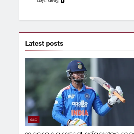
ଆହୁରି ପଢନ୍ତୁ
Latest
posts
ଖେଳ