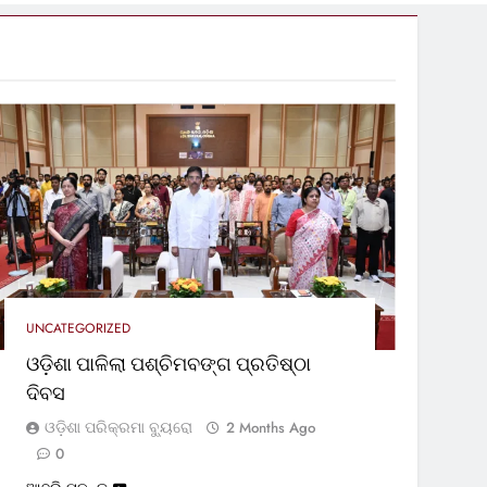
UNCATEGORIZED
ଓଡ଼ିଶା ପାଳିଲା ପଶ୍ଚିମବଙ୍ଗ ପ୍ରତିଷ୍ଠା
ଦିବସ
ଓଡ଼ିଶା ପରିକ୍ରମା ବ୍ୟୁରୋ
2 Months Ago
0