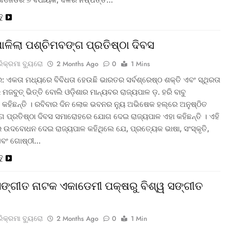
ତୁ
ପାଳିଲା ପଶ୍ଚିମବଙ୍ଗ ପ୍ରତିଷ୍ଠା ଦିବସ
ରିକ୍ରମା ବ୍ୟୁରୋ
2 Months Ago
0
1 Mins
: ଏକତା ମଧ୍ୟରେ ବିବିଧତା ହେଉଛି ଭାରତର ସର୍ବଶ୍ରେଷ୍ଠ ଶକ୍ତି ଏବଂ ସ୍ଥିରତା
ମଜବୁତ୍ ଭିତ୍ତି ବୋଲି ଓଡ଼ିଶାର ମାନ୍ୟବର ରାଜ୍ୟପାଳ ଡ଼. ହରି ବାବୁ
 କହିଛନ୍ତି । ରବିବାର ଦିନ ଲୋକ ଭବନର ନ୍ୟୁ ଅଭିଷେକ ହଲ୍‌ରେ ଅନୁଷ୍ଠିତ
ଗ ପ୍ରତିଷ୍ଠା ଦିବସ ସମାରୋହରେ ଯୋଗ ଦେଇ ରାଜ୍ୟପାଳ ଏହା କହିଛନ୍ତି । ଏହି
ଉଦବୋଧନ ଦେଇ ରାଜ୍ୟପାଳ କହିଥିଲେ ଯେ, ପ୍ରତ୍ୟେକ ଭାଷା, ସଂସ୍କୃତି,
ଏବଂ ଗୋଷ୍ଠୀ…
ତୁ
 ସଙ୍ଗୀତ ନାଟକ ଏକାଡେମୀ ପକ୍ଷରୁ ବିଶ୍ୱ ସଙ୍ଗୀତ
ରିକ୍ରମା ବ୍ୟୁରୋ
2 Months Ago
0
1 Min