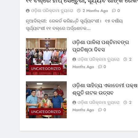
୧୧ ବଲ୍‌ରେ ହାପ୍ ସେଞ୍ଚୁରୀ, ସୂର୍ଯ୍ୟବଂଶୀଙ୍କ ରେକର
ଓଡ଼ିଶା ପରିକ୍ରମା ବ୍ୟୁରୋ
2 Months Ago
0
ନୂଆଦିଲ୍ଲୀ: ରେକର୍ଡ କରିଛନ୍ତି ସୂର୍ଯ୍ୟବଂଶୀ। ୧୫ ବର୍ଷୀୟ
ସୂର୍ଯ୍ୟବଂଶୀ ୧୧ ବଲ୍‌ରେ ଅର୍ଦ୍ଧଶତକ…
ଓଡ଼ିଶା ପାଳିଲା ପଶ୍ଚିମବଙ୍ଗ
ପ୍ରତିଷ୍ଠା ଦିବସ
ଓଡ଼ିଶା ପରିକ୍ରମା ବ୍ୟୁରୋ
2
Months Ago
0
UNCATEGORIZED
ଓଡ଼ିଶା ସାହିତ୍ୟ ଏକାଡେମୀ ପକ୍ଷ
ଶ୍ରୁତି ନାଟକ ଉତ୍ସବ
ଓଡ଼ିଶା ପରିକ୍ରମା ବ୍ୟୁରୋ
2
Months Ago
0
UNCATEGORIZED