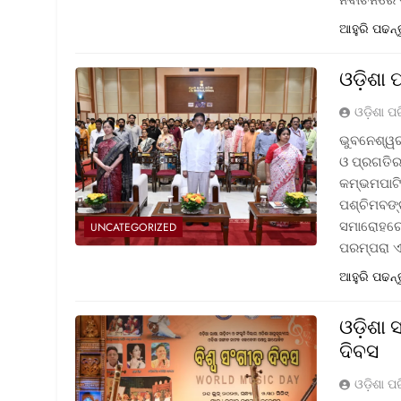
ଆହୁରି ପଢନ୍
ଓଡ଼ିଶା 
ଓଡ଼ିଶା ପ
ଭୁବନେଶ୍ୱର
ଓ ପ୍ରଗତିର 
କମ୍ଭମପାଟି
ପଶ୍ଚିମବଙ୍
ସମାରୋହରେ 
UNCATEGORIZED
ପରମ୍ପରା 
ଆହୁରି ପଢନ୍
ଓଡ଼ିଶା
ଦିବସ
ଓଡ଼ିଶା ପ