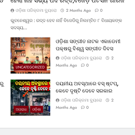
୍ଡ
ହେଲା ନାହିଁ ସଭ୍ୟ ପଦ ରଦ୍ଦ,ବଜେଡ଼ି ପିଟିସନ ଖାରଜ
ଓଡ଼ିଶା ପରିକ୍ରମା ବ୍ୟୁରୋ
2 Months Ago
0
ଭୁବନେଶ୍ୱର : ରଦ୍ଦ ହେବ ନାହିଁ ବିଜେଡିରୁ ନିଲମ୍ବିତ ୮ ବିଧାୟକଙ୍କ
ସଦସ୍ୟ…
ଓଡ଼ିଶା ସଙ୍ଗୀତ ନାଟକ ଏକାଡେମୀ
ପକ୍ଷରୁ ବିଶ୍ୱ ସଙ୍ଗୀତ ଦିବସ
ଓଡ଼ିଶା ପରିକ୍ରମା ବ୍ୟୁରୋ
2
Months Ago
0
UNCATEGORIZED
ରୁ
ଦୟନୀୟ ଅବସ୍ଥାରେ ବସ୍‌ ଷ୍ଟପ୍‌,
କେବେ ଦୃଷ୍ଟି ଦେବେ ସରକାର
ଓଡ଼ିଶା ପରିକ୍ରମା ବ୍ୟୁରୋ
2
Months Ago
0
ଅପରାଧ
ଓଡ଼ିଶା