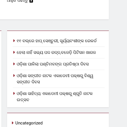
ଆହୁରି ପଢନ୍ତୁ
୧୧ ବଲ୍‌ରେ ହାପ୍ ସେଞ୍ଚୁରୀ, ସୂର୍ଯ୍ୟବଂଶୀଙ୍କ ରେକର୍ଡ
ହେଲା ନାହିଁ ସଭ୍ୟ ପଦ ରଦ୍ଦ,ବଜେଡ଼ି ପିଟିସନ ଖାରଜ
ଓଡ଼ିଶା ପାଳିଲା ପଶ୍ଚିମବଙ୍ଗ ପ୍ରତିଷ୍ଠା ଦିବସ
ଓଡ଼ିଶା ସଙ୍ଗୀତ ନାଟକ ଏକାଡେମୀ ପକ୍ଷରୁ ବିଶ୍ୱ
ସଙ୍ଗୀତ ଦିବସ
ଓଡ଼ିଶା ସାହିତ୍ୟ ଏକାଡେମୀ ପକ୍ଷରୁ ଶ୍ରୁତି ନାଟକ
ଉତ୍ସବ
Uncategorized