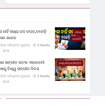
ା ନାହିଁ ସଭ୍ୟ ପଦ ରଦ୍ଦ,ବଜେଡ଼ି
ଓଡ଼ିଶା
ଟିସନ ଖାରଜ
ରାଜନୀତି
ଡ଼ିଶା ପରିକ୍ରମା ବ୍ୟୁରୋ
2 Months
0
଼ିଶା ସଙ୍ଗୀତ ନାଟକ ଏକାଡେମୀ
UNCATEGORIZED
୍ଷରୁ ବିଶ୍ୱ ସଙ୍ଗୀତ ଦିବସ
ଡ଼ିଶା ପରିକ୍ରମା ବ୍ୟୁରୋ
2 Months
0