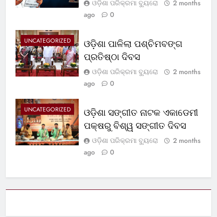
ଓଡ଼ିଶା ପରିକ୍ରମା ବ୍ୟୁରୋ
2 months
ago
0
UNCATEGORIZED
ଓଡ଼ିଶା ପାଳିଲା ପଶ୍ଚିମବଙ୍ଗ
ପ୍ରତିଷ୍ଠା ଦିବସ
ଓଡ଼ିଶା ପରିକ୍ରମା ବ୍ୟୁରୋ
2 months
ago
0
UNCATEGORIZED
ଓଡ଼ିଶା ସଙ୍ଗୀତ ନାଟକ ଏକାଡେମୀ
ପକ୍ଷରୁ ବିଶ୍ୱ ସଙ୍ଗୀତ ଦିବସ
ଓଡ଼ିଶା ପରିକ୍ରମା ବ୍ୟୁରୋ
2 months
ago
0