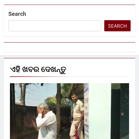
Search
SEARCH
ଏହି ଖବର ଦେଖନ୍ତୁ