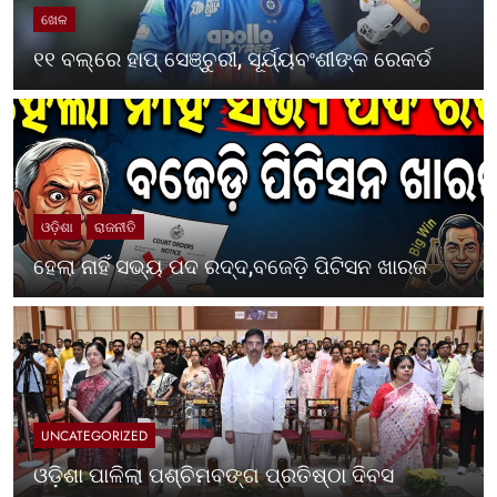
ଖେଳ
୧୧ ବଲ୍‌ରେ ହାପ୍ ସେଞ୍ଚୁରୀ, ସୂର୍ଯ୍ୟବଂଶୀଙ୍କ ରେକର୍ଡ
ଓଡ଼ିଶା
ରାଜନୀତି
ହେଲା ନାହିଁ ସଭ୍ୟ ପଦ ରଦ୍ଦ,ବଜେଡ଼ି ପିଟିସନ ଖାରଜ
UNCATEGORIZED
ଓଡ଼ିଶା ପାଳିଲା ପଶ୍ଚିମବଙ୍ଗ ପ୍ରତିଷ୍ଠା ଦିବସ