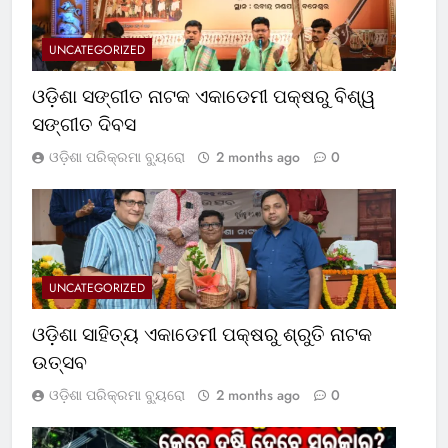
UNCATEGORIZED
ଓଡ଼ିଶା ସଙ୍ଗୀତ ନାଟକ ଏକାଡେମୀ ପକ୍ଷରୁ ବିଶ୍ୱ
ସଙ୍ଗୀତ ଦିବସ
ଓଡ଼ିଶା ପରିକ୍ରମା ବ୍ୟୁରୋ
2 months ago
0
UNCATEGORIZED
ଓଡ଼ିଶା ସାହିତ୍ୟ ଏକାଡେମୀ ପକ୍ଷରୁ ଶ୍ରୁତି ନାଟକ
ଉତ୍ସବ
ଓଡ଼ିଶା ପରିକ୍ରମା ବ୍ୟୁରୋ
2 months ago
0