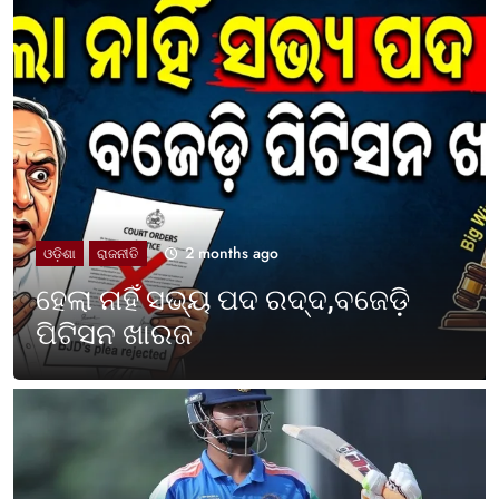
2 months ago
UNCATEGORIZED
ଓଡ଼ିଶା ପାଳିଲା ପଶ୍ଚିମବଙ୍ଗ
ପ୍ରତିଷ୍ଠା ଦିବସ