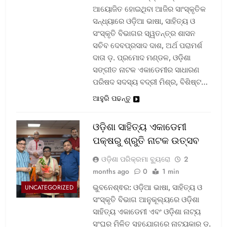
ଆୟୋଜିତ ହୋଇଥିବା ଆଜିର ସାଂସ୍କୃତିକ
ସନ୍ଧ୍ୟାରେ ଓଡ଼ିଆ ଭାଷା, ସାହିତ୍ୟ ଓ
ସଂସ୍କୃତି ବିଭାଗର ସ୍ୱତନ୍ତ୍ର ଶାସନ
ସଚିବ ଦେବପ୍ରସାଦ ଦାଶ, ଅର୍ଥ ପରାମର୍ଶ
ଦାତା ଡ଼. ପ୍ରମୋଦ ମଣ୍ଡଳ, ଓଡ଼ିଶା
ସଙ୍ଗୀତ ନାଟକ ଏକାଡେମୀର ସାଧାରଣ
ପରିଷଦ ସଦସ୍ୟ ବଦ୍ରୀ ମିଶ୍ର, ବିଶିଷ୍ଟ…
ଆହୁରି ପଢନ୍ତୁ
ଓଡ଼ିଶା ସାହିତ୍ୟ ଏକାଡେମୀ
ପକ୍ଷରୁ ଶ୍ରୁତି ନାଟକ ଉତ୍ସବ
ଓଡ଼ିଶା ପରିକ୍ରମା ବ୍ୟୁରୋ
2
months ago
0
1 min
ଭୁବନେଶ୍ଵର: ଓଡ଼ିଆ ଭାଷା, ସାହିତ୍ୟ ଓ
UNCATEGORIZED
ସଂସ୍କୃତି ବିଭାଗ ଆନୁକୂଲ୍ୟରେ ଓଡ଼ିଶା
ସାହିତ୍ୟ ଏକାଡେମୀ ଏବଂ ଓଡ଼ିଶା ନାଟ୍ୟ
ସଂଘର ମିଳିତ ସହଯୋଗରେ ନାଟ୍ୟକାର ଡ଼.