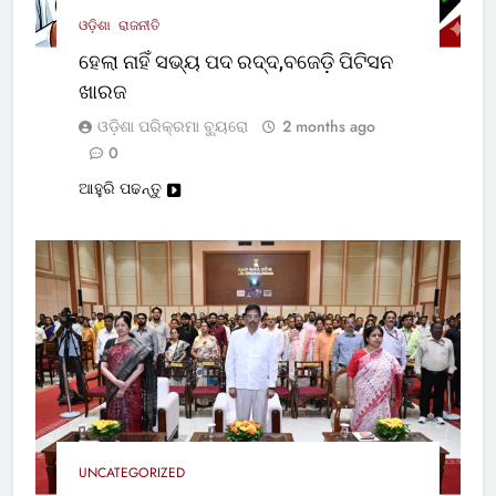
ଓଡ଼ିଶା
ରାଜନୀତି
ହେଲା ନାହିଁ ସଭ୍ୟ ପଦ ରଦ୍ଦ,ବଜେଡ଼ି ପିଟିସନ
ଖାରଜ
ଓଡ଼ିଶା ପରିକ୍ରମା ବ୍ୟୁରୋ
2 months ago
0
ଆହୁରି ପଢନ୍ତୁ
UNCATEGORIZED