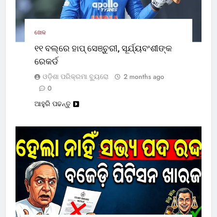
ଖେଳ
୧୧ ବଲ୍‌ରେ ହାପ୍ ସେଞ୍ଚୁରୀ, ସୂର୍ଯ୍ୟବଂଶୀଙ୍କ
ରେକର୍ଡ
ଓଡ଼ିଶା ପରିକ୍ରମା ବ୍ୟୁରୋ
2 months ago
0
ଆହୁରି ପଢନ୍ତୁ