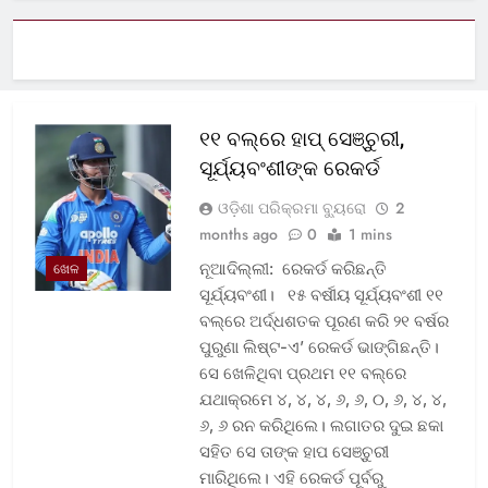
୧୧ ବଲ୍‌ରେ ହାପ୍ ସେଞ୍ଚୁରୀ,
ସୂର୍ଯ୍ୟବଂଶୀଙ୍କ ରେକର୍ଡ
ଓଡ଼ିଶା ପରିକ୍ରମା ବ୍ୟୁରୋ
2
months ago
0
1 mins
ନୂଆଦିଲ୍ଲୀ: ରେକର୍ଡ କରିଛନ୍ତି
ଖେଳ
ସୂର୍ଯ୍ୟବଂଶୀ। ୧୫ ବର୍ଷୀୟ ସୂର୍ଯ୍ୟବଂଶୀ ୧୧
ବଲ୍‌ରେ ଅର୍ଦ୍ଧଶତକ ପୂରଣ କରି ୨୧ ବର୍ଷର
ପୁରୁଣା ଲିଷ୍ଟ-ଏ’ ରେକର୍ଡ ଭାଙ୍ଗିଛନ୍ତି।
ସେ ଖେଳିଥିବା ପ୍ରଥମ ୧୧ ବଲ୍‌ରେ
ଯଥାକ୍ରମେ ୪, ୪, ୪, ୬, ୬, ୦, ୬, ୪, ୪,
୬, ୬ ରନ କରିଥିଲେ। ଲଗାତର ଦୁଇ ଛକା
ସହିତ ସେ ତାଙ୍କ ହାପ ସେଞ୍ଚୁରୀ
ମାରିଥିଲେ। ଏହି ରେକର୍ଡ ପୂର୍ବରୁ