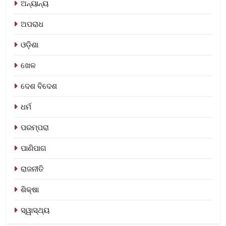
ଅନ୍ୟାନ୍ୟ
ଅପରାଧ
ଓଡ଼ିଶା
ଖେଳ
ଦେଶ ବିଦେଶ
ଧର୍ମ
ପରମ୍ପରା
ପାଣିପାଗ
ରାଜନୀତି
ଶିକ୍ଷା
ସ୍ୱାସ୍ଥ୍ୟ