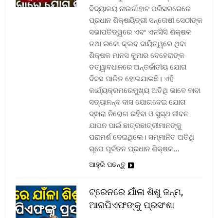
ବିଦ୍ୟାଳୟ ନାଉଗାଁହାଟ ପରିସରରେରେ
ପ୍ରଧାନ ଶିକ୍ଷୟିତ୍ରୀ ସନ୍ତୋଷୀ ସେଠୀଙ୍କ
ସଭାପତିତ୍ୱରେ ଏବଂ ଏନସିସି ଶିକ୍ଷକ
ତଥା ଇକୋ କ୍ଲବ ଦାୟିତ୍ୱରେ ଥିବା
ଶିକ୍ଷକ ମାନସ କୁମାର ବେହେରାଙ୍କ
ତତ୍ୱାବଧାନରେ ଅନ୍ତର୍ଜାତୀୟ ଯୋଗ
ଦିବସ ପାଳିତ ହୋଇଯାଇଛି। ଏହି
କାର୍ଯ୍ୟକ୍ରମରେମୁଖ୍ୟ ଅତିଥି ଭାବେ ବାବା
ସତ୍ୟାନନ୍ଦ ଦାସ ଯୋଗଦେଇ ଯୋଗ
ଦ୍ଵାରା ନିରୋଗ ରହିବା ଓ ସୁସ୍ଥ ଜୀବନ
ଯାପନ ପାଇଁ ଛାତ୍ରଛାତ୍ରୀମାନଙ୍କୁ
ପରାମର୍ଶ ଦେଇଥିଲେ। ସମ୍ମାନିତ ଅତିଥି
ରୂପେ ପୂର୍ବତନ ପ୍ରଧାନ ଶିକ୍ଷକ…
ଆହୁରି ପଢନ୍ତୁ
ଟ୍ରେନରେ ଯାଁଳା ଶିଶୁ ଜନ୍ମ,
ଆରପିଏଫଙ୍କୁ ପ୍ରସଂଶା