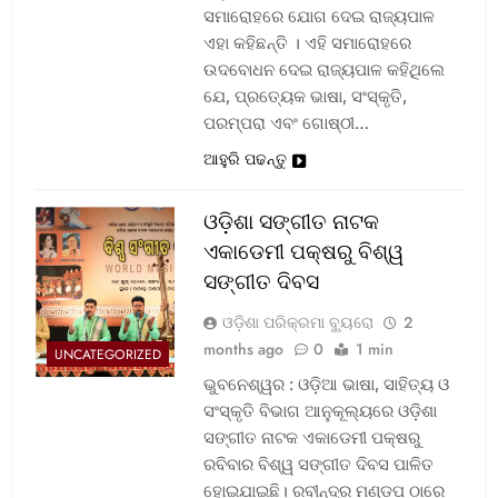
ସମାରୋହରେ ଯୋଗ ଦେଇ ରାଜ୍ୟପାଳ
ଏହା କହିଛନ୍ତି । ଏହି ସମାରୋହରେ
ଉଦବୋଧନ ଦେଇ ରାଜ୍ୟପାଳ କହିଥିଲେ
ଯେ, ପ୍ରତ୍ୟେକ ଭାଷା, ସଂସ୍କୃତି,
ପରମ୍ପରା ଏବଂ ଗୋଷ୍ଠୀ…
ଆହୁରି ପଢନ୍ତୁ
ଓଡ଼ିଶା ସଙ୍ଗୀତ ନାଟକ
ଏକାଡେମୀ ପକ୍ଷରୁ ବିଶ୍ୱ
ସଙ୍ଗୀତ ଦିବସ
ଓଡ଼ିଶା ପରିକ୍ରମା ବ୍ୟୁରୋ
2
months ago
0
1 min
UNCATEGORIZED
ଭୁବନେଶ୍ୱର : ଓଡ଼ିଆ ଭାଷା, ସାହିତ୍ୟ ଓ
ସଂସ୍କୃତି ବିଭାଗ ଆନୁକୂଲ୍ୟରେ ଓଡ଼ିଶା
ସଙ୍ଗୀତ ନାଟକ ଏକାଡେମୀ ପକ୍ଷରୁ
ରବିବାର ବିଶ୍ୱ ସଙ୍ଗୀତ ଦିବସ ପାଳିତ
ହୋଇଯାଇଛି। ରବୀନ୍ଦ୍ର ମଣ୍ଡପ ଠାରେ