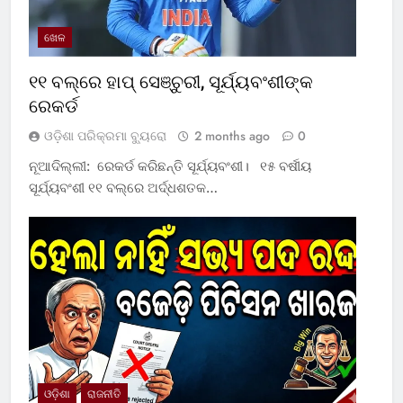
ଖେଳ
୧୧ ବଲ୍‌ରେ ହାପ୍ ସେଞ୍ଚୁରୀ, ସୂର୍ଯ୍ୟବଂଶୀଙ୍କ
ରେକର୍ଡ
ଓଡ଼ିଶା ପରିକ୍ରମା ବ୍ୟୁରୋ
2 months ago
0
ନୂଆଦିଲ୍ଲୀ: ରେକର୍ଡ କରିଛନ୍ତି ସୂର୍ଯ୍ୟବଂଶୀ। ୧୫ ବର୍ଷୀୟ
ସୂର୍ଯ୍ୟବଂଶୀ ୧୧ ବଲ୍‌ରେ ଅର୍ଦ୍ଧଶତକ…
ଓଡ଼ିଶା
ରାଜନୀତି