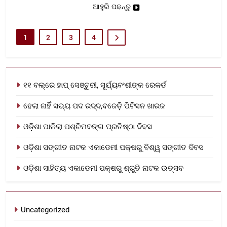
ଆହୁରି ପଢନ୍ତୁ
1
2
3
4
୧୧ ବଲ୍‌ରେ ହାପ୍ ସେଞ୍ଚୁରୀ, ସୂର୍ଯ୍ୟବଂଶୀଙ୍କ ରେକର୍ଡ
ହେଲା ନାହିଁ ସଭ୍ୟ ପଦ ରଦ୍ଦ,ବଜେଡ଼ି ପିଟିସନ ଖାରଜ
ଓଡ଼ିଶା ପାଳିଲା ପଶ୍ଚିମବଙ୍ଗ ପ୍ରତିଷ୍ଠା ଦିବସ
ଓଡ଼ିଶା ସଙ୍ଗୀତ ନାଟକ ଏକାଡେମୀ ପକ୍ଷରୁ ବିଶ୍ୱ ସଙ୍ଗୀତ ଦିବସ
ଓଡ଼ିଶା ସାହିତ୍ୟ ଏକାଡେମୀ ପକ୍ଷରୁ ଶ୍ରୁତି ନାଟକ ଉତ୍ସବ
Uncategorized