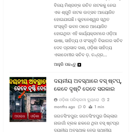
ବିଜୟ ମିଶ୍ରଙ୍କ ରଚିତ ନାଟକକୁ ନେଇ
ଏକ ଶ୍ରୁତି ନାଟକ ଉତ୍ସବ ଆୟୋଜିତ
ହୋଇଯାଇଛି। ଭୁବନେଶ୍ୱର ସ୍ଥିତ
ସଂସ୍କୃତି ଭବନ ଠାରେ ଆୟୋଜିତ
ହୋଇଥିବା ଏହି କାର୍ଯ୍ୟକ୍ରମରେ ଓଡ଼ିଆ
ଭାଷା, ସାହିତ୍ୟ ଓ ସଂସ୍କୃତି ବିଭାଗର ସଚିବ
ଦେବ ପ୍ରସାଦ ଦାଶ, ଓଡ଼ିଶା ସାହିତ୍ୟ
ଏକାଡେମୀର ସଚିବ ଡ଼. ଚନ୍ଦ୍ର…
ଆହୁରି ପଢନ୍ତୁ
ଦୟନୀୟ ଅବସ୍ଥାରେ ବସ୍‌ ଷ୍ଟପ୍‌,
କେବେ ଦୃଷ୍ଟି ଦେବେ ସରକାର
ଓଡ଼ିଶା ପରିକ୍ରମା ବ୍ୟୁରୋ
2
months ago
0
1 min
ଜଗତସିଂହପୁର: ଜଗତସିଂହପୁର ଜିଲ୍ଲାର
ଅପରାଧ
ଓଡ଼ିଶା
ନାଉଗାଁ ବ୍ଲକ ଛକରେ ଥିବା ବସ୍‌ ଷ୍ଟପ୍‌ର
ଦୟନୀୟ ଅବସ୍ଥାକୁ ନେଇ ସ୍ଥାନୀୟ