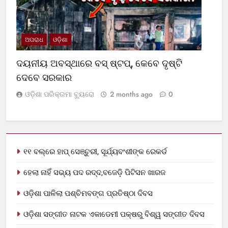
ଅପରାଧ
ଓଡ଼ିଶା
ଦୟନୀୟ ଅବସ୍ଥାରେ ବସ୍‌ ଷ୍ଟପ୍‌, କେବେ ଦୃଷ୍ଟି
ଦେବେ ସରକାର
ଓଡ଼ିଶା ପରିକ୍ରମା ବ୍ୟୁରୋ
2 months ago
0
୧୧ ବଲ୍‌ରେ ହାପ୍ ସେଞ୍ଚୁରୀ, ସୂର୍ଯ୍ୟବଂଶୀଙ୍କ ରେକର୍ଡ
ହେଲା ନାହିଁ ସଭ୍ୟ ପଦ ରଦ୍ଦ,ବଜେଡ଼ି ପିଟିସନ ଖାରଜ
ଓଡ଼ିଶା ପାଳିଲା ପଶ୍ଚିମବଙ୍ଗ ପ୍ରତିଷ୍ଠା ଦିବସ
ଓଡ଼ିଶା ସଙ୍ଗୀତ ନାଟକ ଏକାଡେମୀ ପକ୍ଷରୁ ବିଶ୍ୱ ସଙ୍ଗୀତ ଦିବସ