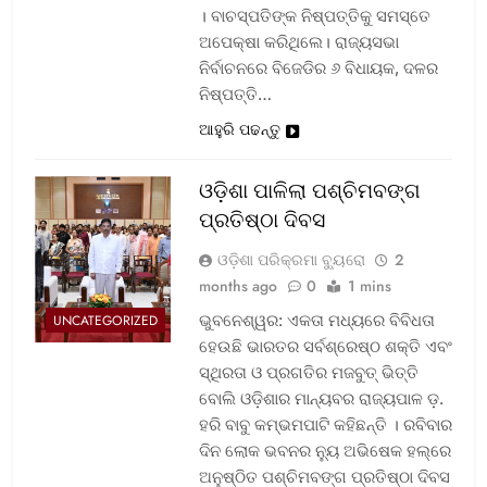
। ବାଚସ୍ପତିଙ୍କ ନିଷ୍ପତ୍ତିକୁ ସମସ୍ତେ
ଅପେକ୍ଷା କରିଥିଲେ। ରାଜ୍ୟସଭା
ନିର୍ବାଚନରେ ବିଜେଡିର ୬ ବିଧାୟକ, ଦଳର
ନିଷ୍ପତ୍ତି…
ଆହୁରି ପଢନ୍ତୁ
ଓଡ଼ିଶା ପାଳିଲା ପଶ୍ଚିମବଙ୍ଗ
ପ୍ରତିଷ୍ଠା ଦିବସ
ଓଡ଼ିଶା ପରିକ୍ରମା ବ୍ୟୁରୋ
2
months ago
0
1 mins
ଭୁବନେଶ୍ୱର: ଏକତା ମଧ୍ୟରେ ବିବିଧତା
UNCATEGORIZED
ହେଉଛି ଭାରତର ସର୍ବଶ୍ରେଷ୍ଠ ଶକ୍ତି ଏବଂ
ସ୍ଥିରତା ଓ ପ୍ରଗତିର ମଜବୁତ୍ ଭିତ୍ତି
ବୋଲି ଓଡ଼ିଶାର ମାନ୍ୟବର ରାଜ୍ୟପାଳ ଡ଼.
ହରି ବାବୁ କମ୍ଭମପାଟି କହିଛନ୍ତି । ରବିବାର
ଦିନ ଲୋକ ଭବନର ନ୍ୟୁ ଅଭିଷେକ ହଲ୍‌ରେ
ଅନୁଷ୍ଠିତ ପଶ୍ଚିମବଙ୍ଗ ପ୍ରତିଷ୍ଠା ଦିବସ