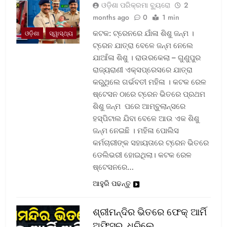
ଓଡ଼ିଶା ପରିକ୍ରମା ବ୍ୟୁରୋ
2
months ago
0
1 min
କଟକ: ଟ୍ରେନରେ ଯାଁଳା ଶିଶୁ ଜନ୍ମ ।
ଓଡ଼ିଶା
ସ୍ୱାସ୍ଥ୍ୟ
ଟ୍ରେନ ଯାତ୍ରା ବେଳେ ଜନ୍ମ ନେଲେ
ଯାଆଁଳା ଶିଶୁ । ରାଉରକେଲା – ଗୁଣୁପୁର
ରାଜ୍ୟରାଣୀ ଏକ୍ସପ୍ରେସରେ ଯାତ୍ରା
କରୁଥିଲେ ଗର୍ଭବତୀ ମହିଳା । କଟକ ରେଳ
ଷ୍ଟେସନ ଠାରେ ଟ୍ରେନ ଭିତରେ ପ୍ରଥମ
ଶିଶୁ ଜନ୍ମ ପରେ ଆମ୍ବୁଲାନ୍ସରେ
ହସ୍ପିଟାଲ ଯିବା ବେଳେ ଆଉ ଏକ ଶିଶୁ
ଜନ୍ମ ନେଇଛି । ମହିଳା ପୋଲିସ
କର୍ମଚାରୀଙ୍କ ସହାୟତାରେ ଟ୍ରେନ ଭିତରେ
ଡେଲିଭରୀ ହୋଇଥିଲା। କଟକ ରେଳ
ଷ୍ଟେସନରେ…
ଆହୁରି ପଢନ୍ତୁ
ଶ୍ରୀମନ୍ଦିର ଭିତରେ ଫେକ୍ ଆର୍ମି
ଅଫିସର, ଧରିଲେ