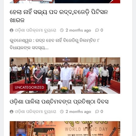
ହେଲା ନାହିଁ ସଭ୍ୟ ପଦ ରଦ୍ଦ,ବଜେଡ଼ି ପିଟିସନ
ଖାରଜ
ଓଡ଼ିଶା ପରିକ୍ରମା ବ୍ୟୁରୋ
2 months ago
0
ଭୁବନେଶ୍ୱର : ରଦ୍ଦ ହେବ ନାହିଁ ବିଜେଡିରୁ ନିଲମ୍ବିତ ୮
ବିଧାୟକଙ୍କ ସଦସ୍ୟ…
UNCATEGORIZED
ଓଡ଼ିଶା ପାଳିଲା ପଶ୍ଚିମବଙ୍ଗ ପ୍ରତିଷ୍ଠା ଦିବସ
ଓଡ଼ିଶା ପରିକ୍ରମା ବ୍ୟୁରୋ
2 months ago
0