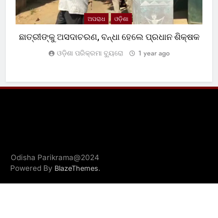
ଅପରାଧ
ଓଡ଼ିଶା
ଛାତ୍ରୀଙ୍କୁ ଅସଦାଚରଣ, ବନ୍ଧା ହେଲେ ପ୍ରଧାନ ଶିକ୍ଷକ
ଓଡ଼ିଶା ପରିକ୍ରମା ବ୍ୟୁରୋ
1 year ago
Odisha Parikrama@2024
Powered By
.
BlazeThemes