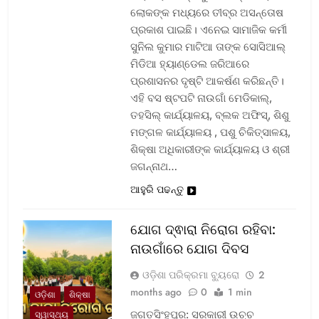
ଲୋକଙ୍କ ମଧ୍ୟରେ ତୀବ୍ର ଅସନ୍ତୋଷ
ପ୍ରକାଶ ପାଇଛି। ଏନେଇ ସାମାଜିକ କର୍ମୀ
ସୁନିଲ କୁମାର ମାଟିଆ ତାଙ୍କ ସୋସିଆଲ୍‌
ମିଡିଆ ହ୍ୟାଣ୍ଡେଲ ଜରିଆରେ
ପ୍ରଶାସନର ଦୃଷ୍ଟି ଆକର୍ଷଣ କରିଛନ୍ତି।
ଏହି ବସ ଷ୍ଟପଟି ନାଉଗାଁ ମେଡିକାଲ୍‌,
ତହସିଲ୍‌ କାର୍ଯ୍ୟାଳୟ, ବ୍ଲକ ଅଫିସ୍‌, ଶିଶୁ
ମଙ୍ଗଳ କାର୍ଯ୍ୟାଳୟ , ପଶୁ ଚିକିତ୍ସାଳୟ,
ଶିକ୍ଷା ଅଧିକାରୀଙ୍କ କାର୍ଯ୍ୟାଳୟ ଓ ଶ୍ରୀ
ଜଗନ୍ନାଥ…
ଆହୁରି ପଢନ୍ତୁ
ଯୋଗ ଦ୍ଵାରା ନିରୋଗ ରହିବା:
ନାଉଗାଁରେ ଯୋଗ ଦିବସ
ଓଡ଼ିଶା ପରିକ୍ରମା ବ୍ୟୁରୋ
2
months ago
0
1 min
ଓଡ଼ିଶା
ଶିକ୍ଷା
ଜଗତସିଂହପୁର: ସରକାରୀ ଉଚ୍ଚ
ସ୍ୱାସ୍ଥ୍ୟ