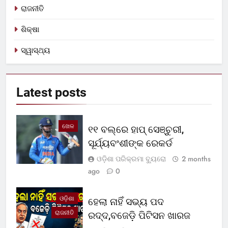
ରାଜନୀତି
ଶିକ୍ଷା
ସ୍ୱାସ୍ଥ୍ୟ
Latest
posts
ଖେଳ
୧୧ ବଲ୍‌ରେ ହାପ୍ ସେଞ୍ଚୁରୀ,
ସୂର୍ଯ୍ୟବଂଶୀଙ୍କ ରେକର୍ଡ
ଓଡ଼ିଶା ପରିକ୍ରମା ବ୍ୟୁରୋ
2 months
ago
0
ଓଡ଼ିଶା
ହେଲା ନାହିଁ ସଭ୍ୟ ପଦ
ରାଜନୀତି
ରଦ୍ଦ,ବଜେଡ଼ି ପିଟିସନ ଖାରଜ