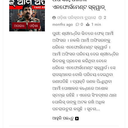
ଏନଫୋର୍ସମେଣ୍ଟ ସ୍କ୍ୱାଡ୍‌
ଓଡ଼ିଶା ପରିକ୍ରମା ବ୍ୟୁରୋ
2
months ago
0
1 min
ଅପରାଧ
ଓଡ଼ିଶା
ପୁରୀ: ଶ୍ରୀମନ୍ଦିର ଭିତରେ ଫେକ୍ ଆର୍ମୀ
ଅଫିସର । ନକଲି ଆର୍ମୀ ଅଫିସରଙ୍କୁ
ଧରିଲେ ଏନଫୋର୍ସମେଣ୍ଟ ସ୍କ୍ୱାର୍ଡ ।
ଆର୍ମୀ ଅଫିସର ପରିଚୟ ଦେଇ ଶ୍ରୀମନ୍ଦିର
ଭିତରକୁ ପ୍ରବେଶ କରିଥିବା ବେଳେ
ଧରିଲେ ଏନଫୋର୍ସମେଣ୍ଟ ସ୍କ୍ୱାର୍ଡ। ସେ
ରାଜସ୍ଥାନର ବୋଲି ପରିଚୟ ଦେଇଥିବା
ଜଣାପଡିଛି । ବ୍ୟକ୍ତି ଜଣକ ପିନ୍ଧିଥିବା
ଆର୍ମୀ ପୋଷାକର କାନ୍ଧରେ ଅଶୋକ
ସ୍ତମ୍ଭ ରହିଛି । ଏନେଇ ସିଂହଦ୍ଵାର ଥାନା
ପୋଲିସ୍ ତାଙ୍କୁ ଅଟକ ରଖି ଅଧିକ
ପଚରାଉଚୁରା କରୁଛି । ସୂଚନା…
ଆହୁରି ପଢନ୍ତୁ