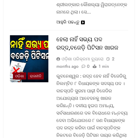
ଶ୍ରୀଲଙ୍କାର କୌଶଲ୍ୟା ୱିରାରତ୍ନେଙ୍କ
ନାମରେ ଥିଲା। ସେ…
ଆହୁରି ପଢନ୍ତୁ
ହେଲା ନାହିଁ ସଭ୍ୟ ପଦ
ରଦ୍ଦ,ବଜେଡ଼ି ପିଟିସନ ଖାରଜ
ଓଡ଼ିଶା ପରିକ୍ରମା ବ୍ୟୁରୋ
2
months ago
0
1 min
ଭୁବନେଶ୍ୱର : ରଦ୍ଦ ହେବ ନାହିଁ ବିଜେଡିରୁ
ଓଡ଼ିଶା
ରାଜନୀତି
ନିଲମ୍ବିତ ୮ ବିଧାୟକଙ୍କ ସଦସ୍ୟ ପଦ ।
ବାଚସ୍ପତି ସୁରମା ପାଢ଼ୀ ବିଜେଡିର
ଅଯୋଗ୍ୟତା ଆବେଦନକୁ ଖାରଜ
କରିଛନ୍ତି। ଦଳୀୟ ହୁଇପ ଅମାନ୍ୟ,
ସର୍ବସାଧାରଣରେ ଦଳ ବିରୋଧରେ ମନ୍ତବ୍ୟ
ଦେବା ଅଭିଯୋଗରେ ୮ ଜଣ ବିଧାୟକଙ୍କ
ପଦ ରଦ୍ଦ କରିବା ପାଇଁ ବାଚସ୍ପତିଙ୍କ
ନିକଟରେ ବିଜେଡ଼ି ପିଟିସନ ଦାୟର କରିଥିଲା