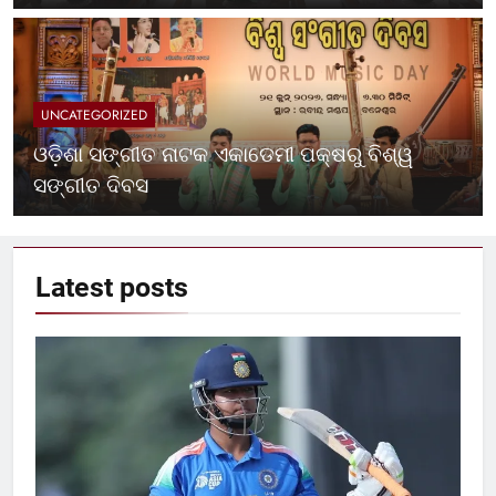
UNCATEGORIZED
ଓଡ଼ିଶା ସଙ୍ଗୀତ ନାଟକ ଏକାଡେମୀ ପକ୍ଷରୁ ବିଶ୍ୱ
ସଙ୍ଗୀତ ଦିବସ
Latest
posts