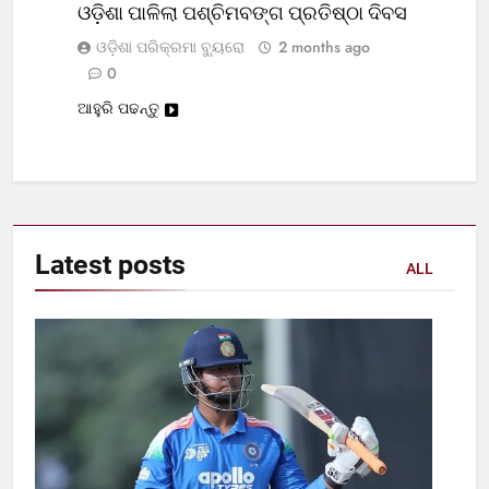
ଓଡ଼ିଶା ପାଳିଲା ପଶ୍ଚିମବଙ୍ଗ ପ୍ରତିଷ୍ଠା ଦିବସ
ଓଡ଼ିଶା ପରିକ୍ରମା ବ୍ୟୁରୋ
2 months ago
0
ଆହୁରି ପଢନ୍ତୁ
Latest
posts
ALL