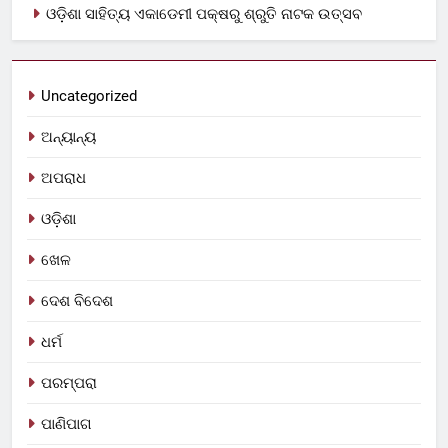
ଓଡ଼ିଶା ସାହିତ୍ୟ ଏକାଡେମୀ ପକ୍ଷରୁ ଶ୍ରୁତି ନାଟକ ଉତ୍ସବ
Uncategorized
ଅନ୍ୟାନ୍ୟ
ଅପରାଧ
ଓଡ଼ିଶା
ଖେଳ
ଦେଶ ବିଦେଶ
ଧର୍ମ
ପରମ୍ପରା
ପାଣିପାଗ