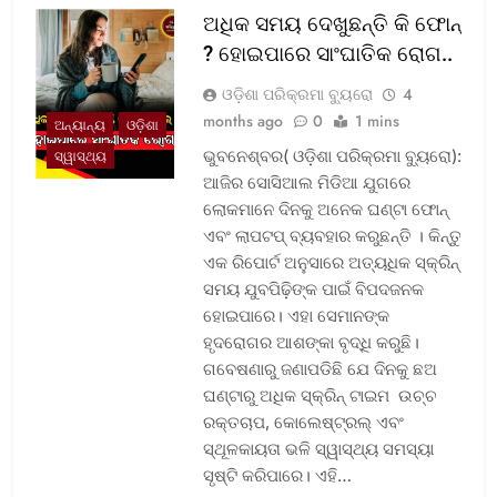
ଅଧିକ ସମୟ ଦେଖୁଛନ୍ତି କି ଫୋନ୍
? ହୋଇପାରେ ସାଂଘାତିକ ରୋଗ..
ଓଡ଼ିଶା ପରିକ୍ରମା ବ୍ୟୁରୋ
4
months ago
0
1 mins
ଅନ୍ୟାନ୍ୟ
ଓଡ଼ିଶା
ଭୁବନେଶ୍ବର( ଓଡ଼ିଶା ପରିକ୍ରମା ବ୍ୟୁରୋ):
ସ୍ୱାସ୍ଥ୍ୟ
ଆଜିର ସୋସିଆଲ ମିଡିଆ ଯୁଗରେ
ଲୋକମାନେ ଦିନକୁ ଅନେକ ଘଣ୍ଟା ଫୋନ୍
ଏବଂ ଲାପଟପ୍ ବ୍ୟବହାର କରୁଛନ୍ତି । କିନ୍ତୁ
ଏକ ରିପୋର୍ଟ ଅନୁସାରେ ଅତ୍ୟଧିକ ସ୍କ୍ରିନ୍
ସମୟ ଯୁବପିଢ଼ିଙ୍କ ପାଇଁ ବିପଦଜନକ
ହୋଇପାରେ। ଏହା ସେମାନଙ୍କ
ହୃଦରୋଗର ଆଶଙ୍କା ବୃଦ୍ଧି କରୁଛି।
ଗବେଷଣାରୁ ଜଣାପଡିଛି ଯେ ଦିନକୁ ଛଅ
ଘଣ୍ଟାରୁ ଅଧିକ ସ୍କ୍ରିନ୍ ଟାଇମ ଉଚ୍ଚ
ରକ୍ତଚାପ, କୋଲେଷ୍ଟ୍ରଲ୍ ଏବଂ
ସ୍ଥୂଳକାୟତା ଭଳି ସ୍ୱାସ୍ଥ୍ୟ ସମସ୍ୟା
ସୃଷ୍ଟି କରିପାରେ। ଏହି…