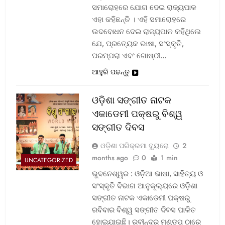
ସମାରୋହରେ ଯୋଗ ଦେଇ ରାଜ୍ୟପାଳ
ଏହା କହିଛନ୍ତି । ଏହି ସମାରୋହରେ
ଉଦବୋଧନ ଦେଇ ରାଜ୍ୟପାଳ କହିଥିଲେ
ଯେ, ପ୍ରତ୍ୟେକ ଭାଷା, ସଂସ୍କୃତି,
ପରମ୍ପରା ଏବଂ ଗୋଷ୍ଠୀ…
ଆହୁରି ପଢନ୍ତୁ
ଓଡ଼ିଶା ସଙ୍ଗୀତ ନାଟକ
ଏକାଡେମୀ ପକ୍ଷରୁ ବିଶ୍ୱ
ସଙ୍ଗୀତ ଦିବସ
ଓଡ଼ିଶା ପରିକ୍ରମା ବ୍ୟୁରୋ
2
months ago
0
1 min
UNCATEGORIZED
ଭୁବନେଶ୍ୱର : ଓଡ଼ିଆ ଭାଷା, ସାହିତ୍ୟ ଓ
ସଂସ୍କୃତି ବିଭାଗ ଆନୁକୂଲ୍ୟରେ ଓଡ଼ିଶା
ସଙ୍ଗୀତ ନାଟକ ଏକାଡେମୀ ପକ୍ଷରୁ
ରବିବାର ବିଶ୍ୱ ସଙ୍ଗୀତ ଦିବସ ପାଳିତ
ହୋଇଯାଇଛି। ରବୀନ୍ଦ୍ର ମଣ୍ଡପ ଠାରେ