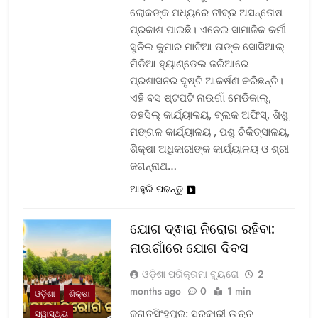
ଲୋକଙ୍କ ମଧ୍ୟରେ ତୀବ୍ର ଅସନ୍ତୋଷ
ପ୍ରକାଶ ପାଇଛି। ଏନେଇ ସାମାଜିକ କର୍ମୀ
ସୁନିଲ କୁମାର ମାଟିଆ ତାଙ୍କ ସୋସିଆଲ୍‌
ମିଡିଆ ହ୍ୟାଣ୍ଡେଲ ଜରିଆରେ
ପ୍ରଶାସନର ଦୃଷ୍ଟି ଆକର୍ଷଣ କରିଛନ୍ତି।
ଏହି ବସ ଷ୍ଟପଟି ନାଉଗାଁ ମେଡିକାଲ୍‌,
ତହସିଲ୍‌ କାର୍ଯ୍ୟାଳୟ, ବ୍ଲକ ଅଫିସ୍‌, ଶିଶୁ
ମଙ୍ଗଳ କାର୍ଯ୍ୟାଳୟ , ପଶୁ ଚିକିତ୍ସାଳୟ,
ଶିକ୍ଷା ଅଧିକାରୀଙ୍କ କାର୍ଯ୍ୟାଳୟ ଓ ଶ୍ରୀ
ଜଗନ୍ନାଥ…
ଆହୁରି ପଢନ୍ତୁ
ଯୋଗ ଦ୍ଵାରା ନିରୋଗ ରହିବା:
ନାଉଗାଁରେ ଯୋଗ ଦିବସ
ଓଡ଼ିଶା ପରିକ୍ରମା ବ୍ୟୁରୋ
2
months ago
0
1 min
ଓଡ଼ିଶା
ଶିକ୍ଷା
ଜଗତସିଂହପୁର: ସରକାରୀ ଉଚ୍ଚ
ସ୍ୱାସ୍ଥ୍ୟ