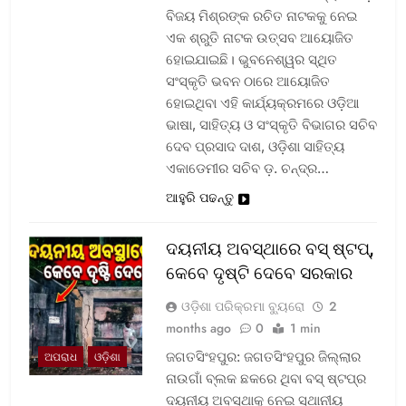
ବିଜୟ ମିଶ୍ରଙ୍କ ରଚିତ ନାଟକକୁ ନେଇ
ଏକ ଶ୍ରୁତି ନାଟକ ଉତ୍ସବ ଆୟୋଜିତ
ହୋଇଯାଇଛି। ଭୁବନେଶ୍ୱର ସ୍ଥିତ
ସଂସ୍କୃତି ଭବନ ଠାରେ ଆୟୋଜିତ
ହୋଇଥିବା ଏହି କାର୍ଯ୍ୟକ୍ରମରେ ଓଡ଼ିଆ
ଭାଷା, ସାହିତ୍ୟ ଓ ସଂସ୍କୃତି ବିଭାଗର ସଚିବ
ଦେବ ପ୍ରସାଦ ଦାଶ, ଓଡ଼ିଶା ସାହିତ୍ୟ
ଏକାଡେମୀର ସଚିବ ଡ଼. ଚନ୍ଦ୍ର…
ଆହୁରି ପଢନ୍ତୁ
ଦୟନୀୟ ଅବସ୍ଥାରେ ବସ୍‌ ଷ୍ଟପ୍‌,
କେବେ ଦୃଷ୍ଟି ଦେବେ ସରକାର
ଓଡ଼ିଶା ପରିକ୍ରମା ବ୍ୟୁରୋ
2
months ago
0
1 min
ଜଗତସିଂହପୁର: ଜଗତସିଂହପୁର ଜିଲ୍ଲାର
ଅପରାଧ
ଓଡ଼ିଶା
ନାଉଗାଁ ବ୍ଲକ ଛକରେ ଥିବା ବସ୍‌ ଷ୍ଟପ୍‌ର
ଦୟନୀୟ ଅବସ୍ଥାକୁ ନେଇ ସ୍ଥାନୀୟ