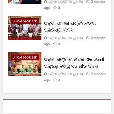
ଓଡ଼ିଶା ପରିକ୍ରମା ବ୍ୟୁରୋ
2 months
ago
0
UNCATEGORIZED
ଓଡ଼ିଶା ପାଳିଲା ପଶ୍ଚିମବଙ୍ଗ
ପ୍ରତିଷ୍ଠା ଦିବସ
ଓଡ଼ିଶା ପରିକ୍ରମା ବ୍ୟୁରୋ
2 months
ago
0
UNCATEGORIZED
ଓଡ଼ିଶା ସଙ୍ଗୀତ ନାଟକ ଏକାଡେମୀ
ପକ୍ଷରୁ ବିଶ୍ୱ ସଙ୍ଗୀତ ଦିବସ
ଓଡ଼ିଶା ପରିକ୍ରମା ବ୍ୟୁରୋ
2 months
ago
0