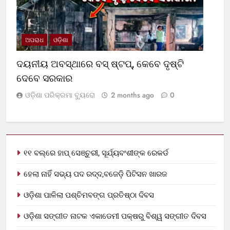
ଅପରାଧ
ଓଡ଼ିଶା
ଦୟନୀୟ ଅବସ୍ଥାରେ ବସ୍‌ ଷ୍ଟପ୍‌, କେବେ ଦୃଷ୍ଟି
ଦେବେ ସରକାର
ଓଡ଼ିଶା ପରିକ୍ରମା ବ୍ୟୁରୋ
2 months ago
0
୧୧ ବଲ୍‌ରେ ହାପ୍ ସେଞ୍ଚୁରୀ, ସୂର୍ଯ୍ୟବଂଶୀଙ୍କ ରେକର୍ଡ
ହେଲା ନାହିଁ ସଭ୍ୟ ପଦ ରଦ୍ଦ,ବଜେଡ଼ି ପିଟିସନ ଖାରଜ
ଓଡ଼ିଶା ପାଳିଲା ପଶ୍ଚିମବଙ୍ଗ ପ୍ରତିଷ୍ଠା ଦିବସ
ଓଡ଼ିଶା ସଙ୍ଗୀତ ନାଟକ ଏକାଡେମୀ ପକ୍ଷରୁ ବିଶ୍ୱ ସଙ୍ଗୀତ ଦିବସ