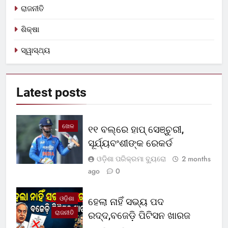
ରାଜନୀତି
ଶିକ୍ଷା
ସ୍ୱାସ୍ଥ୍ୟ
Latest
posts
ଖେଳ
୧୧ ବଲ୍‌ରେ ହାପ୍ ସେଞ୍ଚୁରୀ,
ସୂର୍ଯ୍ୟବଂଶୀଙ୍କ ରେକର୍ଡ
ଓଡ଼ିଶା ପରିକ୍ରମା ବ୍ୟୁରୋ
2 months
ago
0
ଓଡ଼ିଶା
ହେଲା ନାହିଁ ସଭ୍ୟ ପଦ
ରାଜନୀତି
ରଦ୍ଦ,ବଜେଡ଼ି ପିଟିସନ ଖାରଜ