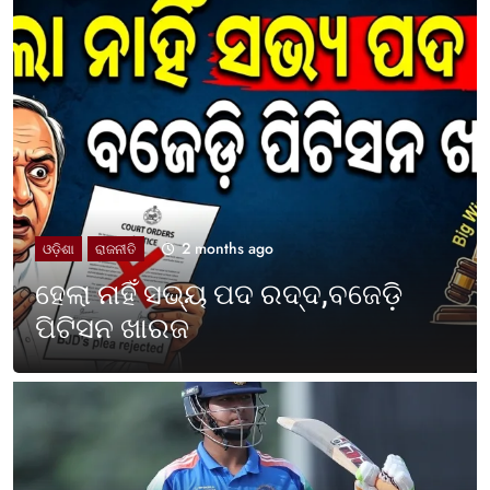
2 months ago
UNCATEGORIZED
ଓଡ଼ିଶା ପାଳିଲା ପଶ୍ଚିମବଙ୍ଗ
ପ୍ରତିଷ୍ଠା ଦିବସ