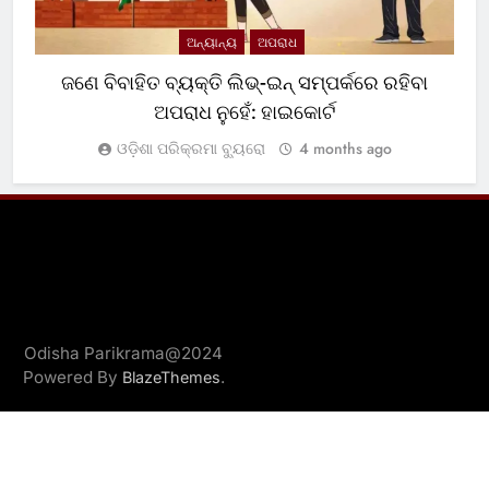
ଅନ୍ୟାନ୍ୟ
ଅପରାଧ
ଜଣେ ବିବାହିତ ବ୍ୟକ୍ତି ଲିଭ୍-ଇନ୍ ସମ୍ପର୍କରେ ରହିବା
ଅପରାଧ ନୁହେଁ: ହାଇକୋର୍ଟ
ଓଡ଼ିଶା ପରିକ୍ରମା ବ୍ୟୁରୋ
4 months ago
Odisha Parikrama@2024
Powered By
.
BlazeThemes