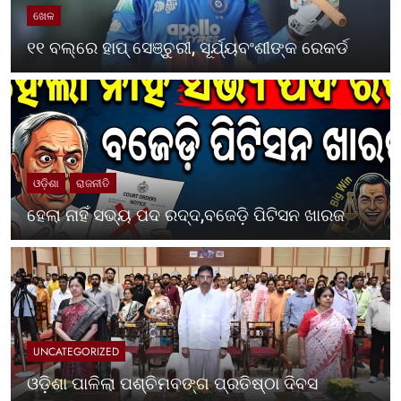
ଖେଳ
୧୧ ବଲ୍‌ରେ ହାପ୍ ସେଞ୍ଚୁରୀ, ସୂର୍ଯ୍ୟବଂଶୀଙ୍କ ରେକର୍ଡ
ଓଡ଼ିଶା
ରାଜନୀତି
ହେଲା ନାହିଁ ସଭ୍ୟ ପଦ ରଦ୍ଦ,ବଜେଡ଼ି ପିଟିସନ ଖାରଜ
UNCATEGORIZED
ଓଡ଼ିଶା ପାଳିଲା ପଶ୍ଚିମବଙ୍ଗ ପ୍ରତିଷ୍ଠା ଦିବସ