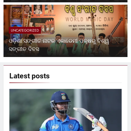
UNCATEGORIZED
ଓଡ଼ିଶା ସଙ୍ଗୀତ ନାଟକ ଏକାଡେମୀ ପକ୍ଷରୁ ବିଶ୍ୱ
ସଙ୍ଗୀତ ଦିବସ
Latest
posts