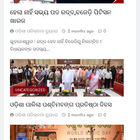
ହେଲା ନାହିଁ ସଭ୍ୟ ପଦ ରଦ୍ଦ,ବଜେଡ଼ି ପିଟିସନ
ଖାରଜ
ଓଡ଼ିଶା ପରିକ୍ରମା ବ୍ୟୁରୋ
2 months ago
0
ଭୁବନେଶ୍ୱର : ରଦ୍ଦ ହେବ ନାହିଁ ବିଜେଡିରୁ ନିଲମ୍ବିତ ୮
ବିଧାୟକଙ୍କ ସଦସ୍ୟ…
UNCATEGORIZED
ଓଡ଼ିଶା ପାଳିଲା ପଶ୍ଚିମବଙ୍ଗ ପ୍ରତିଷ୍ଠା ଦିବସ
ଓଡ଼ିଶା ପରିକ୍ରମା ବ୍ୟୁରୋ
2 months ago
0