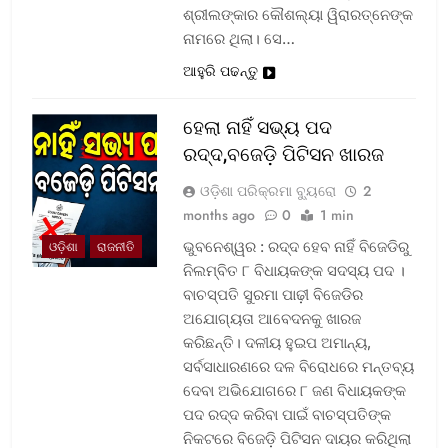
ଶ୍ରୀଲଙ୍କାର କୌଶଲ୍ୟା ୱିରାରତ୍ନେଙ୍କ
ନାମରେ ଥିଲା। ସେ…
ଆହୁରି ପଢନ୍ତୁ
ହେଲା ନାହିଁ ସଭ୍ୟ ପଦ
ରଦ୍ଦ,ବଜେଡ଼ି ପିଟିସନ ଖାରଜ
ଓଡ଼ିଶା ପରିକ୍ରମା ବ୍ୟୁରୋ
2
months ago
0
1 min
ଭୁବନେଶ୍ୱର : ରଦ୍ଦ ହେବ ନାହିଁ ବିଜେଡିରୁ
ଓଡ଼ିଶା
ରାଜନୀତି
ନିଲମ୍ବିତ ୮ ବିଧାୟକଙ୍କ ସଦସ୍ୟ ପଦ ।
ବାଚସ୍ପତି ସୁରମା ପାଢ଼ୀ ବିଜେଡିର
ଅଯୋଗ୍ୟତା ଆବେଦନକୁ ଖାରଜ
କରିଛନ୍ତି। ଦଳୀୟ ହୁଇପ ଅମାନ୍ୟ,
ସର୍ବସାଧାରଣରେ ଦଳ ବିରୋଧରେ ମନ୍ତବ୍ୟ
ଦେବା ଅଭିଯୋଗରେ ୮ ଜଣ ବିଧାୟକଙ୍କ
ପଦ ରଦ୍ଦ କରିବା ପାଇଁ ବାଚସ୍ପତିଙ୍କ
ନିକଟରେ ବିଜେଡ଼ି ପିଟିସନ ଦାୟର କରିଥିଲା