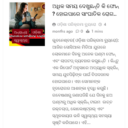
ଅଧିକ ସମୟ ଦେଖୁଛନ୍ତି କି ଫୋନ୍
? ହୋଇପାରେ ସାଂଘାତିକ ରୋଗ..
ଓଡ଼ିଶା ପରିକ୍ରମା ବ୍ୟୁରୋ
4
months ago
0
1 mins
ଅନ୍ୟାନ୍ୟ
ଓଡ଼ିଶା
ଭୁବନେଶ୍ବର( ଓଡ଼ିଶା ପରିକ୍ରମା ବ୍ୟୁରୋ):
ସ୍ୱାସ୍ଥ୍ୟ
ଆଜିର ସୋସିଆଲ ମିଡିଆ ଯୁଗରେ
ଲୋକମାନେ ଦିନକୁ ଅନେକ ଘଣ୍ଟା ଫୋନ୍
ଏବଂ ଲାପଟପ୍ ବ୍ୟବହାର କରୁଛନ୍ତି । କିନ୍ତୁ
ଏକ ରିପୋର୍ଟ ଅନୁସାରେ ଅତ୍ୟଧିକ ସ୍କ୍ରିନ୍
ସମୟ ଯୁବପିଢ଼ିଙ୍କ ପାଇଁ ବିପଦଜନକ
ହୋଇପାରେ। ଏହା ସେମାନଙ୍କ
ହୃଦରୋଗର ଆଶଙ୍କା ବୃଦ୍ଧି କରୁଛି।
ଗବେଷଣାରୁ ଜଣାପଡିଛି ଯେ ଦିନକୁ ଛଅ
ଘଣ୍ଟାରୁ ଅଧିକ ସ୍କ୍ରିନ୍ ଟାଇମ ଉଚ୍ଚ
ରକ୍ତଚାପ, କୋଲେଷ୍ଟ୍ରଲ୍ ଏବଂ
ସ୍ଥୂଳକାୟତା ଭଳି ସ୍ୱାସ୍ଥ୍ୟ ସମସ୍ୟା
ସୃଷ୍ଟି କରିପାରେ। ଏହି…