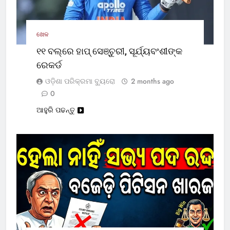
ଖେଳ
୧୧ ବଲ୍‌ରେ ହାପ୍ ସେଞ୍ଚୁରୀ, ସୂର୍ଯ୍ୟବଂଶୀଙ୍କ
ରେକର୍ଡ
ଓଡ଼ିଶା ପରିକ୍ରମା ବ୍ୟୁରୋ
2 months ago
0
ଆହୁରି ପଢନ୍ତୁ