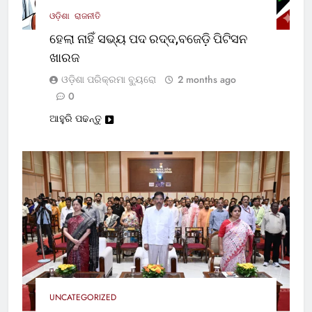
ଓଡ଼ିଶା
ରାଜନୀତି
ହେଲା ନାହିଁ ସଭ୍ୟ ପଦ ରଦ୍ଦ,ବଜେଡ଼ି ପିଟିସନ
ଖାରଜ
ଓଡ଼ିଶା ପରିକ୍ରମା ବ୍ୟୁରୋ
2 months ago
0
ଆହୁରି ପଢନ୍ତୁ
UNCATEGORIZED