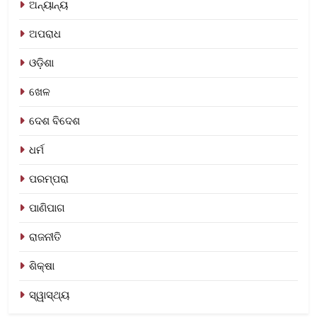
ଅନ୍ୟାନ୍ୟ
ଅପରାଧ
ଓଡ଼ିଶା
ଖେଳ
ଦେଶ ବିଦେଶ
ଧର୍ମ
ପରମ୍ପରା
ପାଣିପାଗ
ରାଜନୀତି
ଶିକ୍ଷା
ସ୍ୱାସ୍ଥ୍ୟ