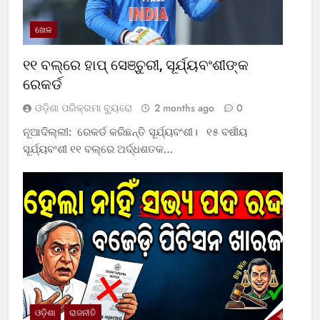
ଖେଳ
୧୧ ବଲ୍‌ରେ ହାପ୍ ସେଞ୍ଚୁରୀ, ସୂର୍ଯ୍ୟବଂଶୀଙ୍କ
ରେକର୍ଡ
ଓଡ଼ିଶା ପରିକ୍ରମା ବ୍ୟୁରୋ
2 months ago
0
ନୂଆଦିଲ୍ଲୀ: ରେକର୍ଡ କରିଛନ୍ତି ସୂର୍ଯ୍ୟବଂଶୀ। ୧୫ ବର୍ଷୀୟ
ସୂର୍ଯ୍ୟବଂଶୀ ୧୧ ବଲ୍‌ରେ ଅର୍ଦ୍ଧଶତକ…
ଓଡ଼ିଶା
ରାଜନୀତି