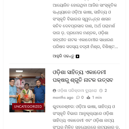
ଆୟୋଜିତ ହୋଇଥିବା ଆଜିର ସାଂସ୍କୃତିକ
ସନ୍ଧ୍ୟାରେ ଓଡ଼ିଆ ଭାଷା, ସାହିତ୍ୟ ଓ
ସଂସ୍କୃତି ବିଭାଗର ସ୍ୱତନ୍ତ୍ର ଶାସନ
ସଚିବ ଦେବପ୍ରସାଦ ଦାଶ, ଅର୍ଥ ପରାମର୍ଶ
ଦାତା ଡ଼. ପ୍ରମୋଦ ମଣ୍ଡଳ, ଓଡ଼ିଶା
ସଙ୍ଗୀତ ନାଟକ ଏକାଡେମୀର ସାଧାରଣ
ପରିଷଦ ସଦସ୍ୟ ବଦ୍ରୀ ମିଶ୍ର, ବିଶିଷ୍ଟ…
ଆହୁରି ପଢନ୍ତୁ
ଓଡ଼ିଶା ସାହିତ୍ୟ ଏକାଡେମୀ
ପକ୍ଷରୁ ଶ୍ରୁତି ନାଟକ ଉତ୍ସବ
ଓଡ଼ିଶା ପରିକ୍ରମା ବ୍ୟୁରୋ
2
months ago
0
1 min
ଭୁବନେଶ୍ଵର: ଓଡ଼ିଆ ଭାଷା, ସାହିତ୍ୟ ଓ
UNCATEGORIZED
ସଂସ୍କୃତି ବିଭାଗ ଆନୁକୂଲ୍ୟରେ ଓଡ଼ିଶା
ସାହିତ୍ୟ ଏକାଡେମୀ ଏବଂ ଓଡ଼ିଶା ନାଟ୍ୟ
ସଂଘର ମିଳିତ ସହଯୋଗରେ ନାଟ୍ୟକାର ଡ଼.