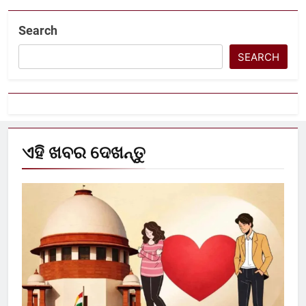
Search
SEARCH
ଏହି ଖବର ଦେଖନ୍ତୁ