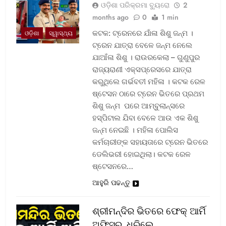
ଓଡ଼ିଶା ପରିକ୍ରମା ବ୍ୟୁରୋ
2
months ago
0
1 min
କଟକ: ଟ୍ରେନରେ ଯାଁଳା ଶିଶୁ ଜନ୍ମ ।
ଓଡ଼ିଶା
ସ୍ୱାସ୍ଥ୍ୟ
ଟ୍ରେନ ଯାତ୍ରା ବେଳେ ଜନ୍ମ ନେଲେ
ଯାଆଁଳା ଶିଶୁ । ରାଉରକେଲା – ଗୁଣୁପୁର
ରାଜ୍ୟରାଣୀ ଏକ୍ସପ୍ରେସରେ ଯାତ୍ରା
କରୁଥିଲେ ଗର୍ଭବତୀ ମହିଳା । କଟକ ରେଳ
ଷ୍ଟେସନ ଠାରେ ଟ୍ରେନ ଭିତରେ ପ୍ରଥମ
ଶିଶୁ ଜନ୍ମ ପରେ ଆମ୍ବୁଲାନ୍ସରେ
ହସ୍ପିଟାଲ ଯିବା ବେଳେ ଆଉ ଏକ ଶିଶୁ
ଜନ୍ମ ନେଇଛି । ମହିଳା ପୋଲିସ
କର୍ମଚାରୀଙ୍କ ସହାୟତାରେ ଟ୍ରେନ ଭିତରେ
ଡେଲିଭରୀ ହୋଇଥିଲା। କଟକ ରେଳ
ଷ୍ଟେସନରେ…
ଆହୁରି ପଢନ୍ତୁ
ଶ୍ରୀମନ୍ଦିର ଭିତରେ ଫେକ୍ ଆର୍ମି
ଅଫିସର, ଧରିଲେ