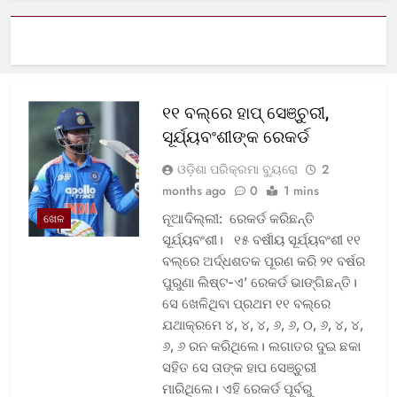
୧୧ ବଲ୍‌ରେ ହାପ୍ ସେଞ୍ଚୁରୀ,
ସୂର୍ଯ୍ୟବଂଶୀଙ୍କ ରେକର୍ଡ
ଓଡ଼ିଶା ପରିକ୍ରମା ବ୍ୟୁରୋ
2
months ago
0
1 mins
ନୂଆଦିଲ୍ଲୀ: ରେକର୍ଡ କରିଛନ୍ତି
ଖେଳ
ସୂର୍ଯ୍ୟବଂଶୀ। ୧୫ ବର୍ଷୀୟ ସୂର୍ଯ୍ୟବଂଶୀ ୧୧
ବଲ୍‌ରେ ଅର୍ଦ୍ଧଶତକ ପୂରଣ କରି ୨୧ ବର୍ଷର
ପୁରୁଣା ଲିଷ୍ଟ-ଏ’ ରେକର୍ଡ ଭାଙ୍ଗିଛନ୍ତି।
ସେ ଖେଳିଥିବା ପ୍ରଥମ ୧୧ ବଲ୍‌ରେ
ଯଥାକ୍ରମେ ୪, ୪, ୪, ୬, ୬, ୦, ୬, ୪, ୪,
୬, ୬ ରନ କରିଥିଲେ। ଲଗାତର ଦୁଇ ଛକା
ସହିତ ସେ ତାଙ୍କ ହାପ ସେଞ୍ଚୁରୀ
ମାରିଥିଲେ। ଏହି ରେକର୍ଡ ପୂର୍ବରୁ