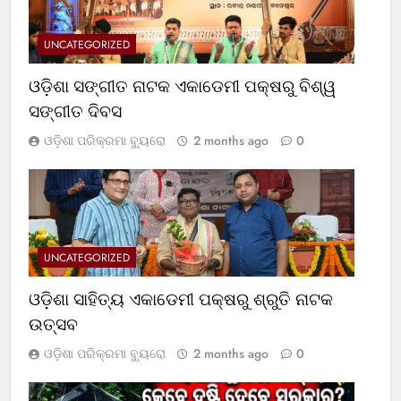
UNCATEGORIZED
ଓଡ଼ିଶା ସଙ୍ଗୀତ ନାଟକ ଏକାଡେମୀ ପକ୍ଷରୁ ବିଶ୍ୱ
ସଙ୍ଗୀତ ଦିବସ
ଓଡ଼ିଶା ପରିକ୍ରମା ବ୍ୟୁରୋ
2 months ago
0
UNCATEGORIZED
ଓଡ଼ିଶା ସାହିତ୍ୟ ଏକାଡେମୀ ପକ୍ଷରୁ ଶ୍ରୁତି ନାଟକ
ଉତ୍ସବ
ଓଡ଼ିଶା ପରିକ୍ରମା ବ୍ୟୁରୋ
2 months ago
0