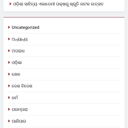
ଓଡ଼ିଶା ସାହିତ୍ୟ ଏକାଡେମୀ ପକ୍ଷରୁ ଶ୍ରୁତି ନାଟକ ଉତ୍ସବ
Uncategorized
ଅନ୍ୟାନ୍ୟ
ଅପରାଧ
ଓଡ଼ିଶା
ଖେଳ
ଦେଶ ବିଦେଶ
ଧର୍ମ
ପରମ୍ପରା
ପାଣିପାଗ