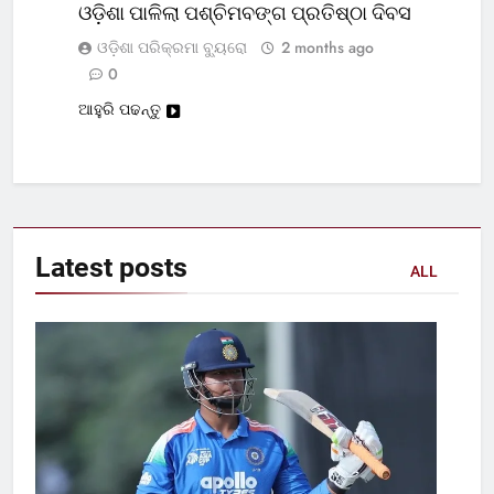
ଓଡ଼ିଶା ପାଳିଲା ପଶ୍ଚିମବଙ୍ଗ ପ୍ରତିଷ୍ଠା ଦିବସ
ଓଡ଼ିଶା ପରିକ୍ରମା ବ୍ୟୁରୋ
2 months ago
0
ଆହୁରି ପଢନ୍ତୁ
Latest
posts
ALL