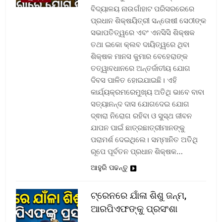
ବିଦ୍ୟାଳୟ ନାଉଗାଁହାଟ ପରିସରରେରେ
ପ୍ରଧାନ ଶିକ୍ଷୟିତ୍ରୀ ସନ୍ତୋଷୀ ସେଠୀଙ୍କ
ସଭାପତିତ୍ୱରେ ଏବଂ ଏନସିସି ଶିକ୍ଷକ
ତଥା ଇକୋ କ୍ଲବ ଦାୟିତ୍ୱରେ ଥିବା
ଶିକ୍ଷକ ମାନସ କୁମାର ବେହେରାଙ୍କ
ତତ୍ୱାବଧାନରେ ଅନ୍ତର୍ଜାତୀୟ ଯୋଗ
ଦିବସ ପାଳିତ ହୋଇଯାଇଛି। ଏହି
କାର୍ଯ୍ୟକ୍ରମରେମୁଖ୍ୟ ଅତିଥି ଭାବେ ବାବା
ସତ୍ୟାନନ୍ଦ ଦାସ ଯୋଗଦେଇ ଯୋଗ
ଦ୍ଵାରା ନିରୋଗ ରହିବା ଓ ସୁସ୍ଥ ଜୀବନ
ଯାପନ ପାଇଁ ଛାତ୍ରଛାତ୍ରୀମାନଙ୍କୁ
ପରାମର୍ଶ ଦେଇଥିଲେ। ସମ୍ମାନିତ ଅତିଥି
ରୂପେ ପୂର୍ବତନ ପ୍ରଧାନ ଶିକ୍ଷକ…
ଆହୁରି ପଢନ୍ତୁ
ଟ୍ରେନରେ ଯାଁଳା ଶିଶୁ ଜନ୍ମ,
ଆରପିଏଫଙ୍କୁ ପ୍ରସଂଶା