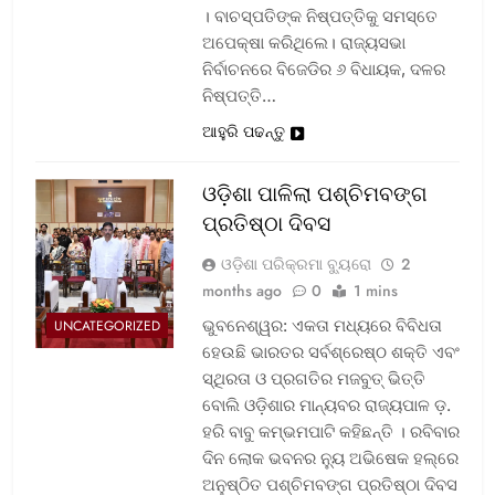
। ବାଚସ୍ପତିଙ୍କ ନିଷ୍ପତ୍ତିକୁ ସମସ୍ତେ
ଅପେକ୍ଷା କରିଥିଲେ। ରାଜ୍ୟସଭା
ନିର୍ବାଚନରେ ବିଜେଡିର ୬ ବିଧାୟକ, ଦଳର
ନିଷ୍ପତ୍ତି…
ଆହୁରି ପଢନ୍ତୁ
ଓଡ଼ିଶା ପାଳିଲା ପଶ୍ଚିମବଙ୍ଗ
ପ୍ରତିଷ୍ଠା ଦିବସ
ଓଡ଼ିଶା ପରିକ୍ରମା ବ୍ୟୁରୋ
2
months ago
0
1 mins
ଭୁବନେଶ୍ୱର: ଏକତା ମଧ୍ୟରେ ବିବିଧତା
UNCATEGORIZED
ହେଉଛି ଭାରତର ସର୍ବଶ୍ରେଷ୍ଠ ଶକ୍ତି ଏବଂ
ସ୍ଥିରତା ଓ ପ୍ରଗତିର ମଜବୁତ୍ ଭିତ୍ତି
ବୋଲି ଓଡ଼ିଶାର ମାନ୍ୟବର ରାଜ୍ୟପାଳ ଡ଼.
ହରି ବାବୁ କମ୍ଭମପାଟି କହିଛନ୍ତି । ରବିବାର
ଦିନ ଲୋକ ଭବନର ନ୍ୟୁ ଅଭିଷେକ ହଲ୍‌ରେ
ଅନୁଷ୍ଠିତ ପଶ୍ଚିମବଙ୍ଗ ପ୍ରତିଷ୍ଠା ଦିବସ