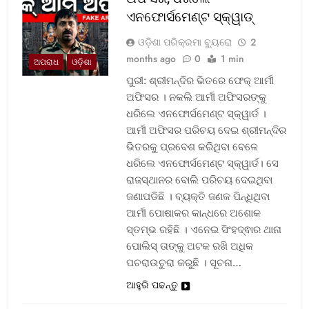
ଏନଫୋର୍ସମେଣ୍ଟ ସ୍କ୍ୱାଡ୍‌
ଓଡ଼ିଶା ପରିକ୍ରମା ବ୍ୟୁରୋ
2
months ago
0
1 min
ଅପରାଧ
ଓଡ଼ିଶା
ପୁରୀ: ଶ୍ରୀମନ୍ଦିର ଭିତରେ ଫେକ୍ ଆର୍ମୀ
ଅଫିସର । ନକଲି ଆର୍ମୀ ଅଫିସରଙ୍କୁ
ଧରିଲେ ଏନଫୋର୍ସମେଣ୍ଟ ସ୍କ୍ୱାର୍ଡ ।
ଆର୍ମୀ ଅଫିସର ପରିଚୟ ଦେଇ ଶ୍ରୀମନ୍ଦିର
ଭିତରକୁ ପ୍ରବେଶ କରିଥିବା ବେଳେ
ଧରିଲେ ଏନଫୋର୍ସମେଣ୍ଟ ସ୍କ୍ୱାର୍ଡ। ସେ
ରାଜସ୍ଥାନର ବୋଲି ପରିଚୟ ଦେଇଥିବା
ଜଣାପଡିଛି । ବ୍ୟକ୍ତି ଜଣକ ପିନ୍ଧିଥିବା
ଆର୍ମୀ ପୋଷାକର କାନ୍ଧରେ ଅଶୋକ
ସ୍ତମ୍ଭ ରହିଛି । ଏନେଇ ସିଂହଦ୍ଵାର ଥାନା
ପୋଲିସ୍ ତାଙ୍କୁ ଅଟକ ରଖି ଅଧିକ
ପଚରାଉଚୁରା କରୁଛି । ସୂଚନା…
ଆହୁରି ପଢନ୍ତୁ