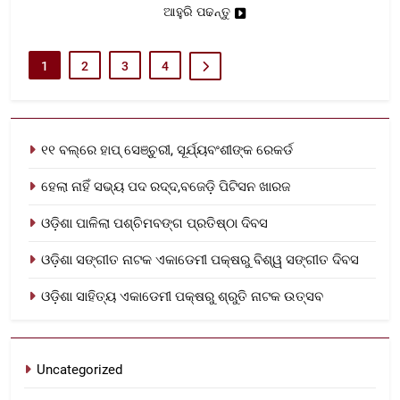
ଆହୁରି ପଢନ୍ତୁ
1
2
3
4
୧୧ ବଲ୍‌ରେ ହାପ୍ ସେଞ୍ଚୁରୀ, ସୂର୍ଯ୍ୟବଂଶୀଙ୍କ ରେକର୍ଡ
ହେଲା ନାହିଁ ସଭ୍ୟ ପଦ ରଦ୍ଦ,ବଜେଡ଼ି ପିଟିସନ ଖାରଜ
ଓଡ଼ିଶା ପାଳିଲା ପଶ୍ଚିମବଙ୍ଗ ପ୍ରତିଷ୍ଠା ଦିବସ
ଓଡ଼ିଶା ସଙ୍ଗୀତ ନାଟକ ଏକାଡେମୀ ପକ୍ଷରୁ ବିଶ୍ୱ ସଙ୍ଗୀତ ଦିବସ
ଓଡ଼ିଶା ସାହିତ୍ୟ ଏକାଡେମୀ ପକ୍ଷରୁ ଶ୍ରୁତି ନାଟକ ଉତ୍ସବ
Uncategorized