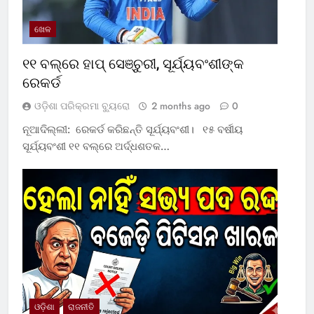
ଖେଳ
୧୧ ବଲ୍‌ରେ ହାପ୍ ସେଞ୍ଚୁରୀ, ସୂର୍ଯ୍ୟବଂଶୀଙ୍କ
ରେକର୍ଡ
ଓଡ଼ିଶା ପରିକ୍ରମା ବ୍ୟୁରୋ
2 months ago
0
ନୂଆଦିଲ୍ଲୀ: ରେକର୍ଡ କରିଛନ୍ତି ସୂର୍ଯ୍ୟବଂଶୀ। ୧୫ ବର୍ଷୀୟ
ସୂର୍ଯ୍ୟବଂଶୀ ୧୧ ବଲ୍‌ରେ ଅର୍ଦ୍ଧଶତକ…
ଓଡ଼ିଶା
ରାଜନୀତି