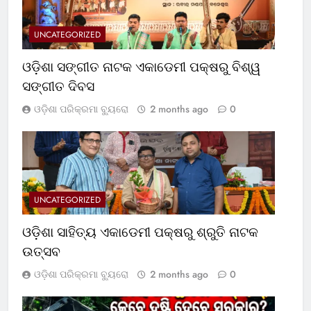
UNCATEGORIZED
ଓଡ଼ିଶା ସଙ୍ଗୀତ ନାଟକ ଏକାଡେମୀ ପକ୍ଷରୁ ବିଶ୍ୱ
ସଙ୍ଗୀତ ଦିବସ
ଓଡ଼ିଶା ପରିକ୍ରମା ବ୍ୟୁରୋ
2 months ago
0
UNCATEGORIZED
ଓଡ଼ିଶା ସାହିତ୍ୟ ଏକାଡେମୀ ପକ୍ଷରୁ ଶ୍ରୁତି ନାଟକ
ଉତ୍ସବ
ଓଡ଼ିଶା ପରିକ୍ରମା ବ୍ୟୁରୋ
2 months ago
0