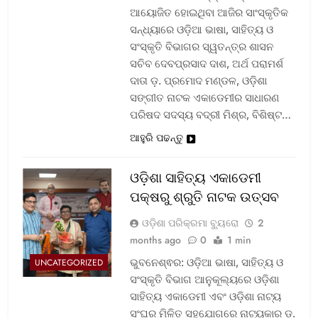
ଆୟୋଜିତ ହୋଇଥିବା ଆଜିର ସାଂସ୍କୃତିକ
ସନ୍ଧ୍ୟାରେ ଓଡ଼ିଆ ଭାଷା, ସାହିତ୍ୟ ଓ
ସଂସ୍କୃତି ବିଭାଗର ସ୍ୱତନ୍ତ୍ର ଶାସନ
ସଚିବ ଦେବପ୍ରସାଦ ଦାଶ, ଅର୍ଥ ପରାମର୍ଶ
ଦାତା ଡ଼. ପ୍ରମୋଦ ମଣ୍ଡଳ, ଓଡ଼ିଶା
ସଙ୍ଗୀତ ନାଟକ ଏକାଡେମୀର ସାଧାରଣ
ପରିଷଦ ସଦସ୍ୟ ବଦ୍ରୀ ମିଶ୍ର, ବିଶିଷ୍ଟ…
ଆହୁରି ପଢନ୍ତୁ
ଓଡ଼ିଶା ସାହିତ୍ୟ ଏକାଡେମୀ
ପକ୍ଷରୁ ଶ୍ରୁତି ନାଟକ ଉତ୍ସବ
ଓଡ଼ିଶା ପରିକ୍ରମା ବ୍ୟୁରୋ
2
months ago
0
1 min
ଭୁବନେଶ୍ଵର: ଓଡ଼ିଆ ଭାଷା, ସାହିତ୍ୟ ଓ
UNCATEGORIZED
ସଂସ୍କୃତି ବିଭାଗ ଆନୁକୂଲ୍ୟରେ ଓଡ଼ିଶା
ସାହିତ୍ୟ ଏକାଡେମୀ ଏବଂ ଓଡ଼ିଶା ନାଟ୍ୟ
ସଂଘର ମିଳିତ ସହଯୋଗରେ ନାଟ୍ୟକାର ଡ଼.