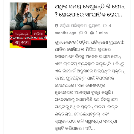
ଅଧିକ ସମୟ ଦେଖୁଛନ୍ତି କି ଫୋନ୍
? ହୋଇପାରେ ସାଂଘାତିକ ରୋଗ..
ଓଡ଼ିଶା ପରିକ୍ରମା ବ୍ୟୁରୋ
4
months ago
0
1 mins
ଅନ୍ୟାନ୍ୟ
ଓଡ଼ିଶା
ଭୁବନେଶ୍ବର( ଓଡ଼ିଶା ପରିକ୍ରମା ବ୍ୟୁରୋ):
ସ୍ୱାସ୍ଥ୍ୟ
ଆଜିର ସୋସିଆଲ ମିଡିଆ ଯୁଗରେ
ଲୋକମାନେ ଦିନକୁ ଅନେକ ଘଣ୍ଟା ଫୋନ୍
ଏବଂ ଲାପଟପ୍ ବ୍ୟବହାର କରୁଛନ୍ତି । କିନ୍ତୁ
ଏକ ରିପୋର୍ଟ ଅନୁସାରେ ଅତ୍ୟଧିକ ସ୍କ୍ରିନ୍
ସମୟ ଯୁବପିଢ଼ିଙ୍କ ପାଇଁ ବିପଦଜନକ
ହୋଇପାରେ। ଏହା ସେମାନଙ୍କ
ହୃଦରୋଗର ଆଶଙ୍କା ବୃଦ୍ଧି କରୁଛି।
ଗବେଷଣାରୁ ଜଣାପଡିଛି ଯେ ଦିନକୁ ଛଅ
ଘଣ୍ଟାରୁ ଅଧିକ ସ୍କ୍ରିନ୍ ଟାଇମ ଉଚ୍ଚ
ରକ୍ତଚାପ, କୋଲେଷ୍ଟ୍ରଲ୍ ଏବଂ
ସ୍ଥୂଳକାୟତା ଭଳି ସ୍ୱାସ୍ଥ୍ୟ ସମସ୍ୟା
ସୃଷ୍ଟି କରିପାରେ। ଏହି…