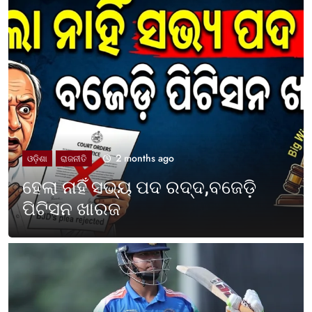
2 months ago
UNCATEGORIZED
ଓଡ଼ିଶା ପାଳିଲା ପଶ୍ଚିମବଙ୍ଗ
ପ୍ରତିଷ୍ଠା ଦିବସ