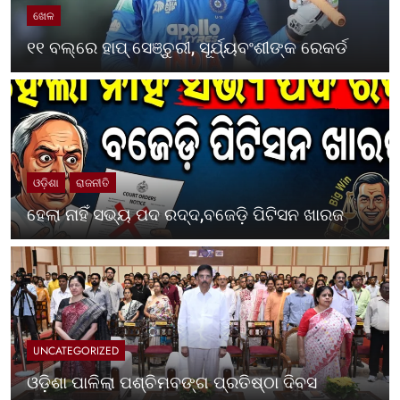
ଖେଳ
୧୧ ବଲ୍‌ରେ ହାପ୍ ସେଞ୍ଚୁରୀ, ସୂର୍ଯ୍ୟବଂଶୀଙ୍କ ରେକର୍ଡ
ଓଡ଼ିଶା
ରାଜନୀତି
ହେଲା ନାହିଁ ସଭ୍ୟ ପଦ ରଦ୍ଦ,ବଜେଡ଼ି ପିଟିସନ ଖାରଜ
UNCATEGORIZED
ଓଡ଼ିଶା ପାଳିଲା ପଶ୍ଚିମବଙ୍ଗ ପ୍ରତିଷ୍ଠା ଦିବସ