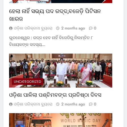
ହେଲା ନାହିଁ ସଭ୍ୟ ପଦ ରଦ୍ଦ,ବଜେଡ଼ି ପିଟିସନ
ଖାରଜ
ଓଡ଼ିଶା ପରିକ୍ରମା ବ୍ୟୁରୋ
2 months ago
0
ଭୁବନେଶ୍ୱର : ରଦ୍ଦ ହେବ ନାହିଁ ବିଜେଡିରୁ ନିଲମ୍ବିତ ୮
ବିଧାୟକଙ୍କ ସଦସ୍ୟ…
UNCATEGORIZED
ଓଡ଼ିଶା ପାଳିଲା ପଶ୍ଚିମବଙ୍ଗ ପ୍ରତିଷ୍ଠା ଦିବସ
ଓଡ଼ିଶା ପରିକ୍ରମା ବ୍ୟୁରୋ
2 months ago
0