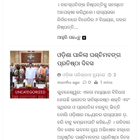
। ବାଚସ୍ପତିଙ୍କ ନିଷ୍ପତ୍ତିକୁ ସମସ୍ତେ
ଅପେକ୍ଷା କରିଥିଲେ। ରାଜ୍ୟସଭା
ନିର୍ବାଚନରେ ବିଜେଡିର ୬ ବିଧାୟକ, ଦଳର
ନିଷ୍ପତ୍ତି…
ଆହୁରି ପଢନ୍ତୁ
ଓଡ଼ିଶା ପାଳିଲା ପଶ୍ଚିମବଙ୍ଗ
ପ୍ରତିଷ୍ଠା ଦିବସ
ଓଡ଼ିଶା ପରିକ୍ରମା ବ୍ୟୁରୋ
2
months ago
0
1 mins
ଭୁବନେଶ୍ୱର: ଏକତା ମଧ୍ୟରେ ବିବିଧତା
UNCATEGORIZED
ହେଉଛି ଭାରତର ସର୍ବଶ୍ରେଷ୍ଠ ଶକ୍ତି ଏବଂ
ସ୍ଥିରତା ଓ ପ୍ରଗତିର ମଜବୁତ୍ ଭିତ୍ତି
ବୋଲି ଓଡ଼ିଶାର ମାନ୍ୟବର ରାଜ୍ୟପାଳ ଡ଼.
ହରି ବାବୁ କମ୍ଭମପାଟି କହିଛନ୍ତି । ରବିବାର
ଦିନ ଲୋକ ଭବନର ନ୍ୟୁ ଅଭିଷେକ ହଲ୍‌ରେ
ଅନୁଷ୍ଠିତ ପଶ୍ଚିମବଙ୍ଗ ପ୍ରତିଷ୍ଠା ଦିବସ