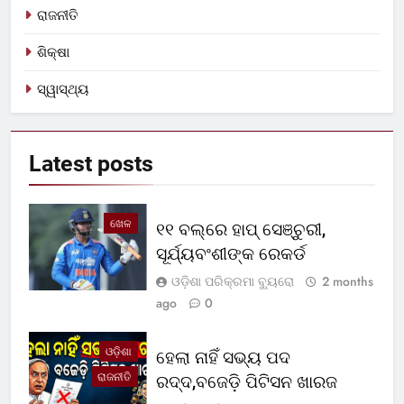
ରାଜନୀତି
ଶିକ୍ଷା
ସ୍ୱାସ୍ଥ୍ୟ
Latest
posts
ଖେଳ
୧୧ ବଲ୍‌ରେ ହାପ୍ ସେଞ୍ଚୁରୀ,
ସୂର୍ଯ୍ୟବଂଶୀଙ୍କ ରେକର୍ଡ
ଓଡ଼ିଶା ପରିକ୍ରମା ବ୍ୟୁରୋ
2 months
ago
0
ଓଡ଼ିଶା
ହେଲା ନାହିଁ ସଭ୍ୟ ପଦ
ରାଜନୀତି
ରଦ୍ଦ,ବଜେଡ଼ି ପିଟିସନ ଖାରଜ