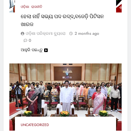
ଓଡ଼ିଶା
ରାଜନୀତି
ହେଲା ନାହିଁ ସଭ୍ୟ ପଦ ରଦ୍ଦ,ବଜେଡ଼ି ପିଟିସନ
ଖାରଜ
ଓଡ଼ିଶା ପରିକ୍ରମା ବ୍ୟୁରୋ
2 months ago
0
ଆହୁରି ପଢନ୍ତୁ
UNCATEGORIZED