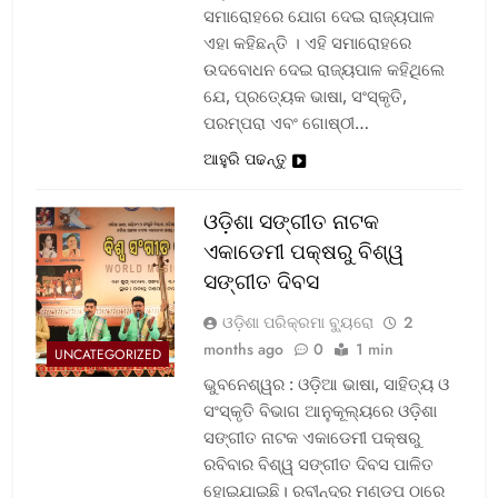
ସମାରୋହରେ ଯୋଗ ଦେଇ ରାଜ୍ୟପାଳ
ଏହା କହିଛନ୍ତି । ଏହି ସମାରୋହରେ
ଉଦବୋଧନ ଦେଇ ରାଜ୍ୟପାଳ କହିଥିଲେ
ଯେ, ପ୍ରତ୍ୟେକ ଭାଷା, ସଂସ୍କୃତି,
ପରମ୍ପରା ଏବଂ ଗୋଷ୍ଠୀ…
ଆହୁରି ପଢନ୍ତୁ
ଓଡ଼ିଶା ସଙ୍ଗୀତ ନାଟକ
ଏକାଡେମୀ ପକ୍ଷରୁ ବିଶ୍ୱ
ସଙ୍ଗୀତ ଦିବସ
ଓଡ଼ିଶା ପରିକ୍ରମା ବ୍ୟୁରୋ
2
months ago
0
1 min
UNCATEGORIZED
ଭୁବନେଶ୍ୱର : ଓଡ଼ିଆ ଭାଷା, ସାହିତ୍ୟ ଓ
ସଂସ୍କୃତି ବିଭାଗ ଆନୁକୂଲ୍ୟରେ ଓଡ଼ିଶା
ସଙ୍ଗୀତ ନାଟକ ଏକାଡେମୀ ପକ୍ଷରୁ
ରବିବାର ବିଶ୍ୱ ସଙ୍ଗୀତ ଦିବସ ପାଳିତ
ହୋଇଯାଇଛି। ରବୀନ୍ଦ୍ର ମଣ୍ଡପ ଠାରେ