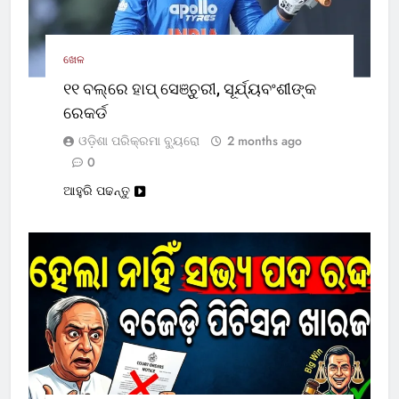
ଖେଳ
୧୧ ବଲ୍‌ରେ ହାପ୍ ସେଞ୍ଚୁରୀ, ସୂର୍ଯ୍ୟବଂଶୀଙ୍କ
ରେକର୍ଡ
ଓଡ଼ିଶା ପରିକ୍ରମା ବ୍ୟୁରୋ
2 months ago
0
ଆହୁରି ପଢନ୍ତୁ