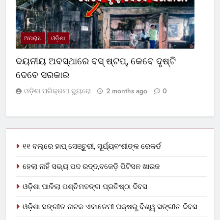
ଅପରାଧ
ଓଡ଼ିଶା
ଦୟନୀୟ ଅବସ୍ଥାରେ ବସ୍‌ ଷ୍ଟପ୍‌, କେବେ ଦୃଷ୍ଟି
ଦେବେ ସରକାର
ଓଡ଼ିଶା ପରିକ୍ରମା ବ୍ୟୁରୋ
2 months ago
0
୧୧ ବଲ୍‌ରେ ହାପ୍ ସେଞ୍ଚୁରୀ, ସୂର୍ଯ୍ୟବଂଶୀଙ୍କ ରେକର୍ଡ
ହେଲା ନାହିଁ ସଭ୍ୟ ପଦ ରଦ୍ଦ,ବଜେଡ଼ି ପିଟିସନ ଖାରଜ
ଓଡ଼ିଶା ପାଳିଲା ପଶ୍ଚିମବଙ୍ଗ ପ୍ରତିଷ୍ଠା ଦିବସ
ଓଡ଼ିଶା ସଙ୍ଗୀତ ନାଟକ ଏକାଡେମୀ ପକ୍ଷରୁ ବିଶ୍ୱ ସଙ୍ଗୀତ ଦିବସ