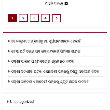
ଆହୁରି ପଢନ୍ତୁ
1
2
3
4
୧୧ ବଲ୍‌ରେ ହାପ୍ ସେଞ୍ଚୁରୀ, ସୂର୍ଯ୍ୟବଂଶୀଙ୍କ ରେକର୍ଡ
ହେଲା ନାହିଁ ସଭ୍ୟ ପଦ ରଦ୍ଦ,ବଜେଡ଼ି ପିଟିସନ ଖାରଜ
ଓଡ଼ିଶା ପାଳିଲା ପଶ୍ଚିମବଙ୍ଗ ପ୍ରତିଷ୍ଠା ଦିବସ
ଓଡ଼ିଶା ସଙ୍ଗୀତ ନାଟକ ଏକାଡେମୀ ପକ୍ଷରୁ ବିଶ୍ୱ ସଙ୍ଗୀତ ଦିବସ
ଓଡ଼ିଶା ସାହିତ୍ୟ ଏକାଡେମୀ ପକ୍ଷରୁ ଶ୍ରୁତି ନାଟକ ଉତ୍ସବ
Uncategorized