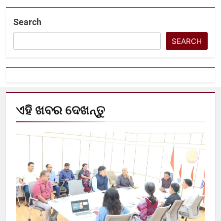
Search
SEARCH
ଏହି ଖବର ଦେଖନ୍ତୁ