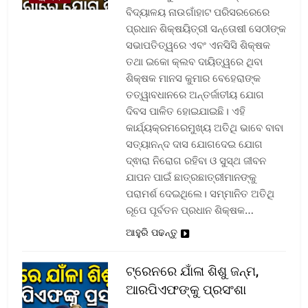
ବିଦ୍ୟାଳୟ ନାଉଗାଁହାଟ ପରିସରରେରେ
ପ୍ରଧାନ ଶିକ୍ଷୟିତ୍ରୀ ସନ୍ତୋଷୀ ସେଠୀଙ୍କ
ସଭାପତିତ୍ୱରେ ଏବଂ ଏନସିସି ଶିକ୍ଷକ
ତଥା ଇକୋ କ୍ଲବ ଦାୟିତ୍ୱରେ ଥିବା
ଶିକ୍ଷକ ମାନସ କୁମାର ବେହେରାଙ୍କ
ତତ୍ୱାବଧାନରେ ଅନ୍ତର୍ଜାତୀୟ ଯୋଗ
ଦିବସ ପାଳିତ ହୋଇଯାଇଛି। ଏହି
କାର୍ଯ୍ୟକ୍ରମରେମୁଖ୍ୟ ଅତିଥି ଭାବେ ବାବା
ସତ୍ୟାନନ୍ଦ ଦାସ ଯୋଗଦେଇ ଯୋଗ
ଦ୍ଵାରା ନିରୋଗ ରହିବା ଓ ସୁସ୍ଥ ଜୀବନ
ଯାପନ ପାଇଁ ଛାତ୍ରଛାତ୍ରୀମାନଙ୍କୁ
ପରାମର୍ଶ ଦେଇଥିଲେ। ସମ୍ମାନିତ ଅତିଥି
ରୂପେ ପୂର୍ବତନ ପ୍ରଧାନ ଶିକ୍ଷକ…
ଆହୁରି ପଢନ୍ତୁ
ଟ୍ରେନରେ ଯାଁଳା ଶିଶୁ ଜନ୍ମ,
ଆରପିଏଫଙ୍କୁ ପ୍ରସଂଶା