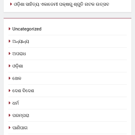
ଓଡ଼ିଶା ସାହିତ୍ୟ ଏକାଡେମୀ ପକ୍ଷରୁ ଶ୍ରୁତି ନାଟକ ଉତ୍ସବ
Uncategorized
ଅନ୍ୟାନ୍ୟ
ଅପରାଧ
ଓଡ଼ିଶା
ଖେଳ
ଦେଶ ବିଦେଶ
ଧର୍ମ
ପରମ୍ପରା
ପାଣିପାଗ