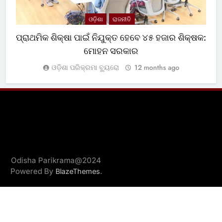
ଓଡ଼ିଶା
ରାଜନୀତି
ପ୍ରାଥମିକ ଶିକ୍ଷା ପାଇଁ ନିଯୁକ୍ତ ହେବେ ୪୫ ହଜାର ଶିକ୍ଷକ:
ଅ
ମୋହନ ସରକାର
ଓଡ଼ିଶା ପରିକ୍ରମା ବ୍ୟୁରୋ
12 months ago
Odisha Parikrama@2024
Powered By
.
BlazeThemes