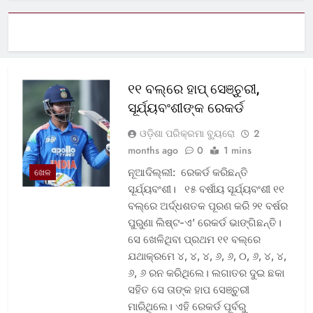
୧୧ ବଲ୍‌ରେ ହାପ୍ ସେଞ୍ଚୁରୀ,
ସୂର୍ଯ୍ୟବଂଶୀଙ୍କ ରେକର୍ଡ
ଓଡ଼ିଶା ପରିକ୍ରମା ବ୍ୟୁରୋ
2
months ago
0
1 mins
ନୂଆଦିଲ୍ଲୀ: ରେକର୍ଡ କରିଛନ୍ତି
ଖେଳ
ସୂର୍ଯ୍ୟବଂଶୀ। ୧୫ ବର୍ଷୀୟ ସୂର୍ଯ୍ୟବଂଶୀ ୧୧
ବଲ୍‌ରେ ଅର୍ଦ୍ଧଶତକ ପୂରଣ କରି ୨୧ ବର୍ଷର
ପୁରୁଣା ଲିଷ୍ଟ-ଏ’ ରେକର୍ଡ ଭାଙ୍ଗିଛନ୍ତି।
ସେ ଖେଳିଥିବା ପ୍ରଥମ ୧୧ ବଲ୍‌ରେ
ଯଥାକ୍ରମେ ୪, ୪, ୪, ୬, ୬, ୦, ୬, ୪, ୪,
୬, ୬ ରନ କରିଥିଲେ। ଲଗାତର ଦୁଇ ଛକା
ସହିତ ସେ ତାଙ୍କ ହାପ ସେଞ୍ଚୁରୀ
ମାରିଥିଲେ। ଏହି ରେକର୍ଡ ପୂର୍ବରୁ