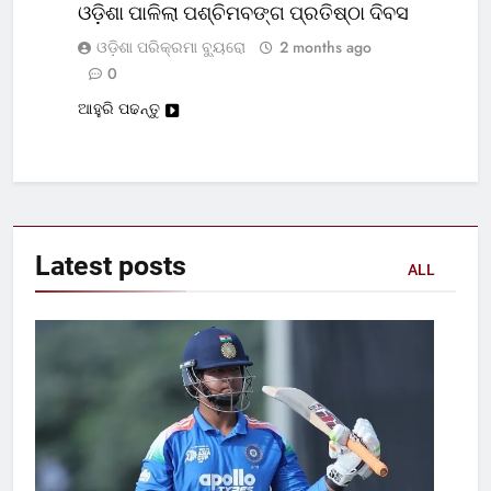
ଓଡ଼ିଶା ପାଳିଲା ପଶ୍ଚିମବଙ୍ଗ ପ୍ରତିଷ୍ଠା ଦିବସ
ଓଡ଼ିଶା ପରିକ୍ରମା ବ୍ୟୁରୋ
2 months ago
0
ଆହୁରି ପଢନ୍ତୁ
Latest
posts
ALL