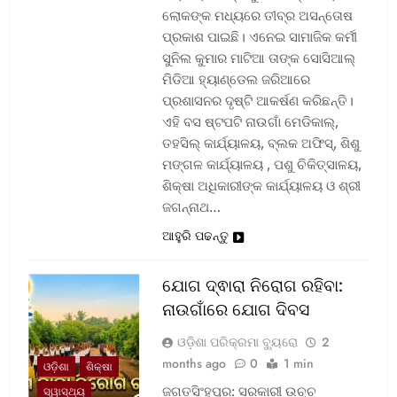
ଲୋକଙ୍କ ମଧ୍ୟରେ ତୀବ୍ର ଅସନ୍ତୋଷ
ପ୍ରକାଶ ପାଇଛି। ଏନେଇ ସାମାଜିକ କର୍ମୀ
ସୁନିଲ କୁମାର ମାଟିଆ ତାଙ୍କ ସୋସିଆଲ୍‌
ମିଡିଆ ହ୍ୟାଣ୍ଡେଲ ଜରିଆରେ
ପ୍ରଶାସନର ଦୃଷ୍ଟି ଆକର୍ଷଣ କରିଛନ୍ତି।
ଏହି ବସ ଷ୍ଟପଟି ନାଉଗାଁ ମେଡିକାଲ୍‌,
ତହସିଲ୍‌ କାର୍ଯ୍ୟାଳୟ, ବ୍ଲକ ଅଫିସ୍‌, ଶିଶୁ
ମଙ୍ଗଳ କାର୍ଯ୍ୟାଳୟ , ପଶୁ ଚିକିତ୍ସାଳୟ,
ଶିକ୍ଷା ଅଧିକାରୀଙ୍କ କାର୍ଯ୍ୟାଳୟ ଓ ଶ୍ରୀ
ଜଗନ୍ନାଥ…
ଆହୁରି ପଢନ୍ତୁ
ଯୋଗ ଦ୍ଵାରା ନିରୋଗ ରହିବା:
ନାଉଗାଁରେ ଯୋଗ ଦିବସ
ଓଡ଼ିଶା ପରିକ୍ରମା ବ୍ୟୁରୋ
2
months ago
0
1 min
ଓଡ଼ିଶା
ଶିକ୍ଷା
ଜଗତସିଂହପୁର: ସରକାରୀ ଉଚ୍ଚ
ସ୍ୱାସ୍ଥ୍ୟ