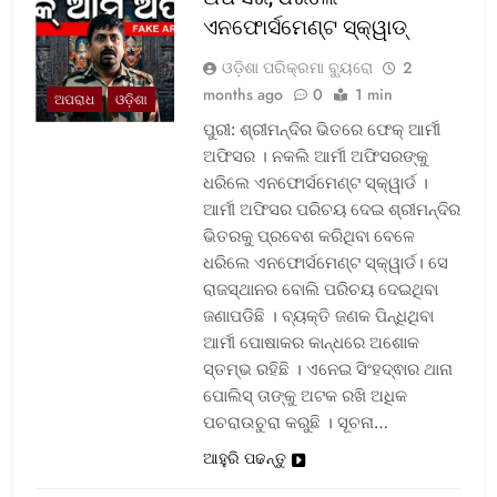
ଏନଫୋର୍ସମେଣ୍ଟ ସ୍କ୍ୱାଡ୍‌
ଓଡ଼ିଶା ପରିକ୍ରମା ବ୍ୟୁରୋ
2
months ago
0
1 min
ଅପରାଧ
ଓଡ଼ିଶା
ପୁରୀ: ଶ୍ରୀମନ୍ଦିର ଭିତରେ ଫେକ୍ ଆର୍ମୀ
ଅଫିସର । ନକଲି ଆର୍ମୀ ଅଫିସରଙ୍କୁ
ଧରିଲେ ଏନଫୋର୍ସମେଣ୍ଟ ସ୍କ୍ୱାର୍ଡ ।
ଆର୍ମୀ ଅଫିସର ପରିଚୟ ଦେଇ ଶ୍ରୀମନ୍ଦିର
ଭିତରକୁ ପ୍ରବେଶ କରିଥିବା ବେଳେ
ଧରିଲେ ଏନଫୋର୍ସମେଣ୍ଟ ସ୍କ୍ୱାର୍ଡ। ସେ
ରାଜସ୍ଥାନର ବୋଲି ପରିଚୟ ଦେଇଥିବା
ଜଣାପଡିଛି । ବ୍ୟକ୍ତି ଜଣକ ପିନ୍ଧିଥିବା
ଆର୍ମୀ ପୋଷାକର କାନ୍ଧରେ ଅଶୋକ
ସ୍ତମ୍ଭ ରହିଛି । ଏନେଇ ସିଂହଦ୍ଵାର ଥାନା
ପୋଲିସ୍ ତାଙ୍କୁ ଅଟକ ରଖି ଅଧିକ
ପଚରାଉଚୁରା କରୁଛି । ସୂଚନା…
ଆହୁରି ପଢନ୍ତୁ