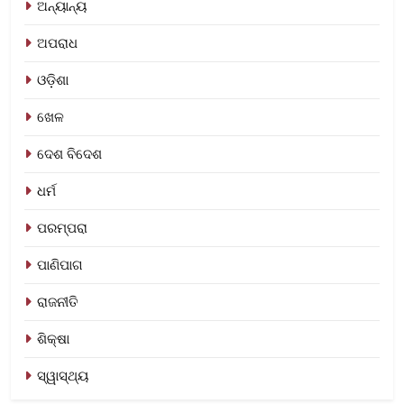
ଅନ୍ୟାନ୍ୟ
ଅପରାଧ
ଓଡ଼ିଶା
ଖେଳ
ଦେଶ ବିଦେଶ
ଧର୍ମ
ପରମ୍ପରା
ପାଣିପାଗ
ରାଜନୀତି
ଶିକ୍ଷା
ସ୍ୱାସ୍ଥ୍ୟ