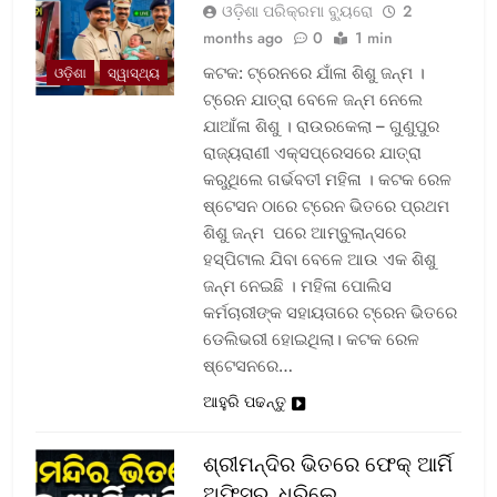
ଓଡ଼ିଶା ପରିକ୍ରମା ବ୍ୟୁରୋ
2
months ago
0
1 min
କଟକ: ଟ୍ରେନରେ ଯାଁଳା ଶିଶୁ ଜନ୍ମ ।
ଓଡ଼ିଶା
ସ୍ୱାସ୍ଥ୍ୟ
ଟ୍ରେନ ଯାତ୍ରା ବେଳେ ଜନ୍ମ ନେଲେ
ଯାଆଁଳା ଶିଶୁ । ରାଉରକେଲା – ଗୁଣୁପୁର
ରାଜ୍ୟରାଣୀ ଏକ୍ସପ୍ରେସରେ ଯାତ୍ରା
କରୁଥିଲେ ଗର୍ଭବତୀ ମହିଳା । କଟକ ରେଳ
ଷ୍ଟେସନ ଠାରେ ଟ୍ରେନ ଭିତରେ ପ୍ରଥମ
ଶିଶୁ ଜନ୍ମ ପରେ ଆମ୍ବୁଲାନ୍ସରେ
ହସ୍ପିଟାଲ ଯିବା ବେଳେ ଆଉ ଏକ ଶିଶୁ
ଜନ୍ମ ନେଇଛି । ମହିଳା ପୋଲିସ
କର୍ମଚାରୀଙ୍କ ସହାୟତାରେ ଟ୍ରେନ ଭିତରେ
ଡେଲିଭରୀ ହୋଇଥିଲା। କଟକ ରେଳ
ଷ୍ଟେସନରେ…
ଆହୁରି ପଢନ୍ତୁ
ଶ୍ରୀମନ୍ଦିର ଭିତରେ ଫେକ୍ ଆର୍ମି
ଅଫିସର, ଧରିଲେ