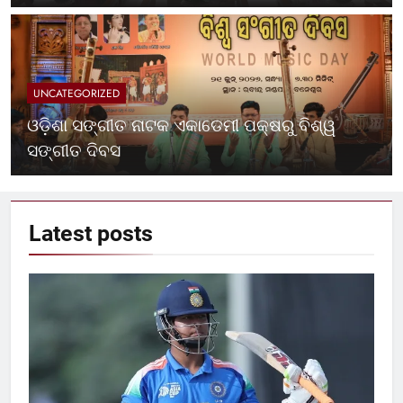
UNCATEGORIZED
ଓଡ଼ିଶା ସଙ୍ଗୀତ ନାଟକ ଏକାଡେମୀ ପକ୍ଷରୁ ବିଶ୍ୱ
ସଙ୍ଗୀତ ଦିବସ
Latest
posts