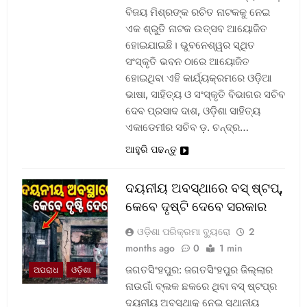
ବିଜୟ ମିଶ୍ରଙ୍କ ରଚିତ ନାଟକକୁ ନେଇ
ଏକ ଶ୍ରୁତି ନାଟକ ଉତ୍ସବ ଆୟୋଜିତ
ହୋଇଯାଇଛି। ଭୁବନେଶ୍ୱର ସ୍ଥିତ
ସଂସ୍କୃତି ଭବନ ଠାରେ ଆୟୋଜିତ
ହୋଇଥିବା ଏହି କାର୍ଯ୍ୟକ୍ରମରେ ଓଡ଼ିଆ
ଭାଷା, ସାହିତ୍ୟ ଓ ସଂସ୍କୃତି ବିଭାଗର ସଚିବ
ଦେବ ପ୍ରସାଦ ଦାଶ, ଓଡ଼ିଶା ସାହିତ୍ୟ
ଏକାଡେମୀର ସଚିବ ଡ଼. ଚନ୍ଦ୍ର…
ଆହୁରି ପଢନ୍ତୁ
ଦୟନୀୟ ଅବସ୍ଥାରେ ବସ୍‌ ଷ୍ଟପ୍‌,
କେବେ ଦୃଷ୍ଟି ଦେବେ ସରକାର
ଓଡ଼ିଶା ପରିକ୍ରମା ବ୍ୟୁରୋ
2
months ago
0
1 min
ଜଗତସିଂହପୁର: ଜଗତସିଂହପୁର ଜିଲ୍ଲାର
ଅପରାଧ
ଓଡ଼ିଶା
ନାଉଗାଁ ବ୍ଲକ ଛକରେ ଥିବା ବସ୍‌ ଷ୍ଟପ୍‌ର
ଦୟନୀୟ ଅବସ୍ଥାକୁ ନେଇ ସ୍ଥାନୀୟ