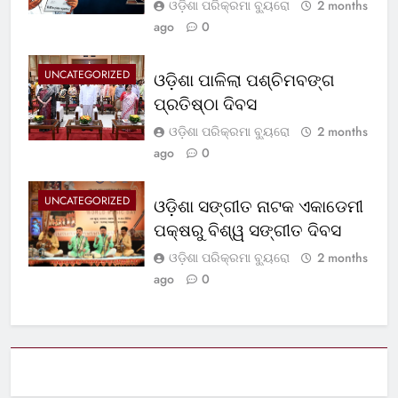
ଓଡ଼ିଶା ପରିକ୍ରମା ବ୍ୟୁରୋ
2 months
ago
0
UNCATEGORIZED
ଓଡ଼ିଶା ପାଳିଲା ପଶ୍ଚିମବଙ୍ଗ
ପ୍ରତିଷ୍ଠା ଦିବସ
ଓଡ଼ିଶା ପରିକ୍ରମା ବ୍ୟୁରୋ
2 months
ago
0
UNCATEGORIZED
ଓଡ଼ିଶା ସଙ୍ଗୀତ ନାଟକ ଏକାଡେମୀ
ପକ୍ଷରୁ ବିଶ୍ୱ ସଙ୍ଗୀତ ଦିବସ
ଓଡ଼ିଶା ପରିକ୍ରମା ବ୍ୟୁରୋ
2 months
ago
0