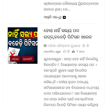
ଶ୍ରୀଲଙ୍କାର କୌଶଲ୍ୟା ୱିରାରତ୍ନେଙ୍କ
ନାମରେ ଥିଲା। ସେ…
ଆହୁରି ପଢନ୍ତୁ
ହେଲା ନାହିଁ ସଭ୍ୟ ପଦ
ରଦ୍ଦ,ବଜେଡ଼ି ପିଟିସନ ଖାରଜ
ଓଡ଼ିଶା ପରିକ୍ରମା ବ୍ୟୁରୋ
2
months ago
0
1 min
ଭୁବନେଶ୍ୱର : ରଦ୍ଦ ହେବ ନାହିଁ ବିଜେଡିରୁ
ଓଡ଼ିଶା
ରାଜନୀତି
ନିଲମ୍ବିତ ୮ ବିଧାୟକଙ୍କ ସଦସ୍ୟ ପଦ ।
ବାଚସ୍ପତି ସୁରମା ପାଢ଼ୀ ବିଜେଡିର
ଅଯୋଗ୍ୟତା ଆବେଦନକୁ ଖାରଜ
କରିଛନ୍ତି। ଦଳୀୟ ହୁଇପ ଅମାନ୍ୟ,
ସର୍ବସାଧାରଣରେ ଦଳ ବିରୋଧରେ ମନ୍ତବ୍ୟ
ଦେବା ଅଭିଯୋଗରେ ୮ ଜଣ ବିଧାୟକଙ୍କ
ପଦ ରଦ୍ଦ କରିବା ପାଇଁ ବାଚସ୍ପତିଙ୍କ
ନିକଟରେ ବିଜେଡ଼ି ପିଟିସନ ଦାୟର କରିଥିଲା