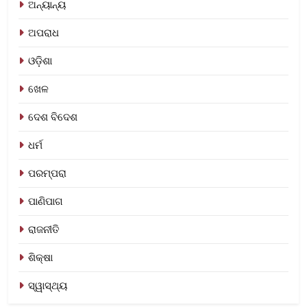
ଅନ୍ୟାନ୍ୟ
ଅପରାଧ
ଓଡ଼ିଶା
ଖେଳ
ଦେଶ ବିଦେଶ
ଧର୍ମ
ପରମ୍ପରା
ପାଣିପାଗ
ରାଜନୀତି
ଶିକ୍ଷା
ସ୍ୱାସ୍ଥ୍ୟ