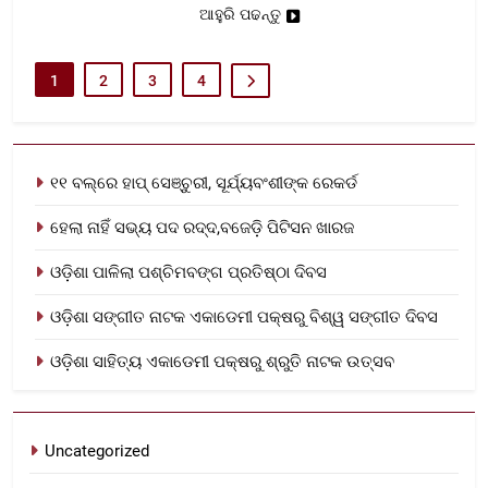
ଆହୁରି ପଢନ୍ତୁ
1
2
3
4
୧୧ ବଲ୍‌ରେ ହାପ୍ ସେଞ୍ଚୁରୀ, ସୂର୍ଯ୍ୟବଂଶୀଙ୍କ ରେକର୍ଡ
ହେଲା ନାହିଁ ସଭ୍ୟ ପଦ ରଦ୍ଦ,ବଜେଡ଼ି ପିଟିସନ ଖାରଜ
ଓଡ଼ିଶା ପାଳିଲା ପଶ୍ଚିମବଙ୍ଗ ପ୍ରତିଷ୍ଠା ଦିବସ
ଓଡ଼ିଶା ସଙ୍ଗୀତ ନାଟକ ଏକାଡେମୀ ପକ୍ଷରୁ ବିଶ୍ୱ ସଙ୍ଗୀତ ଦିବସ
ଓଡ଼ିଶା ସାହିତ୍ୟ ଏକାଡେମୀ ପକ୍ଷରୁ ଶ୍ରୁତି ନାଟକ ଉତ୍ସବ
Uncategorized