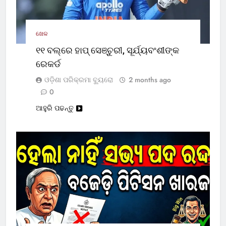
ଖେଳ
୧୧ ବଲ୍‌ରେ ହାପ୍ ସେଞ୍ଚୁରୀ, ସୂର୍ଯ୍ୟବଂଶୀଙ୍କ
ରେକର୍ଡ
ଓଡ଼ିଶା ପରିକ୍ରମା ବ୍ୟୁରୋ
2 months ago
0
ଆହୁରି ପଢନ୍ତୁ