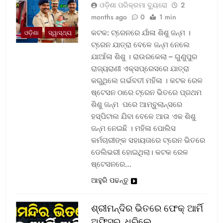
ଓଡ଼ିଶା ପରିକ୍ରମା ବ୍ୟୁରୋ
2
months ago
0
1 min
କଟକ: ଟ୍ରେନରେ ଯାଁଳା ଶିଶୁ ଜନ୍ମ ।
ଓଡ଼ିଶା
ସ୍ୱାସ୍ଥ୍ୟ
ଟ୍ରେନ ଯାତ୍ରା ବେଳେ ଜନ୍ମ ନେଲେ
ଯାଆଁଳା ଶିଶୁ । ରାଉରକେଲା – ଗୁଣୁପୁର
ରାଜ୍ୟରାଣୀ ଏକ୍ସପ୍ରେସରେ ଯାତ୍ରା
କରୁଥିଲେ ଗର୍ଭବତୀ ମହିଳା । କଟକ ରେଳ
ଷ୍ଟେସନ ଠାରେ ଟ୍ରେନ ଭିତରେ ପ୍ରଥମ
ଶିଶୁ ଜନ୍ମ ପରେ ଆମ୍ବୁଲାନ୍ସରେ
ହସ୍ପିଟାଲ ଯିବା ବେଳେ ଆଉ ଏକ ଶିଶୁ
ଜନ୍ମ ନେଇଛି । ମହିଳା ପୋଲିସ
କର୍ମଚାରୀଙ୍କ ସହାୟତାରେ ଟ୍ରେନ ଭିତରେ
ଡେଲିଭରୀ ହୋଇଥିଲା। କଟକ ରେଳ
ଷ୍ଟେସନରେ…
ଆହୁରି ପଢନ୍ତୁ
ଶ୍ରୀମନ୍ଦିର ଭିତରେ ଫେକ୍ ଆର୍ମି
ଅଫିସର, ଧରିଲେ