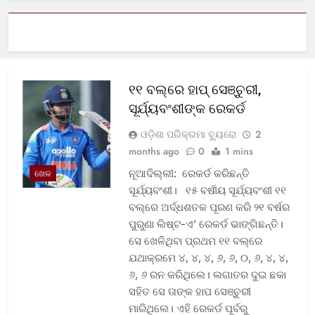
୧୧ ବଲ୍‌ରେ ହାପ୍ ସେଞ୍ଚୁରୀ,
ସୂର୍ଯ୍ୟବଂଶୀଙ୍କ ରେକର୍ଡ
ଓଡ଼ିଶା ପରିକ୍ରମା ବ୍ୟୁରୋ
2
months ago
0
1 mins
ନୂଆଦିଲ୍ଲୀ: ରେକର୍ଡ କରିଛନ୍ତି
ଖେଳ
ସୂର୍ଯ୍ୟବଂଶୀ। ୧୫ ବର୍ଷୀୟ ସୂର୍ଯ୍ୟବଂଶୀ ୧୧
ବଲ୍‌ରେ ଅର୍ଦ୍ଧଶତକ ପୂରଣ କରି ୨୧ ବର୍ଷର
ପୁରୁଣା ଲିଷ୍ଟ-ଏ’ ରେକର୍ଡ ଭାଙ୍ଗିଛନ୍ତି।
ସେ ଖେଳିଥିବା ପ୍ରଥମ ୧୧ ବଲ୍‌ରେ
ଯଥାକ୍ରମେ ୪, ୪, ୪, ୬, ୬, ୦, ୬, ୪, ୪,
୬, ୬ ରନ କରିଥିଲେ। ଲଗାତର ଦୁଇ ଛକା
ସହିତ ସେ ତାଙ୍କ ହାପ ସେଞ୍ଚୁରୀ
ମାରିଥିଲେ। ଏହି ରେକର୍ଡ ପୂର୍ବରୁ