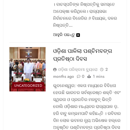
। ବାଚସ୍ପତିଙ୍କ ନିଷ୍ପତ୍ତିକୁ ସମସ୍ତେ
ଅପେକ୍ଷା କରିଥିଲେ। ରାଜ୍ୟସଭା
ନିର୍ବାଚନରେ ବିଜେଡିର ୬ ବିଧାୟକ, ଦଳର
ନିଷ୍ପତ୍ତି…
ଆହୁରି ପଢନ୍ତୁ
ଓଡ଼ିଶା ପାଳିଲା ପଶ୍ଚିମବଙ୍ଗ
ପ୍ରତିଷ୍ଠା ଦିବସ
ଓଡ଼ିଶା ପରିକ୍ରମା ବ୍ୟୁରୋ
2
months ago
0
1 mins
ଭୁବନେଶ୍ୱର: ଏକତା ମଧ୍ୟରେ ବିବିଧତା
UNCATEGORIZED
ହେଉଛି ଭାରତର ସର୍ବଶ୍ରେଷ୍ଠ ଶକ୍ତି ଏବଂ
ସ୍ଥିରତା ଓ ପ୍ରଗତିର ମଜବୁତ୍ ଭିତ୍ତି
ବୋଲି ଓଡ଼ିଶାର ମାନ୍ୟବର ରାଜ୍ୟପାଳ ଡ଼.
ହରି ବାବୁ କମ୍ଭମପାଟି କହିଛନ୍ତି । ରବିବାର
ଦିନ ଲୋକ ଭବନର ନ୍ୟୁ ଅଭିଷେକ ହଲ୍‌ରେ
ଅନୁଷ୍ଠିତ ପଶ୍ଚିମବଙ୍ଗ ପ୍ରତିଷ୍ଠା ଦିବସ