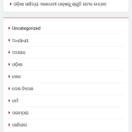
ଓଡ଼ିଶା ସାହିତ୍ୟ ଏକାଡେମୀ ପକ୍ଷରୁ ଶ୍ରୁତି ନାଟକ ଉତ୍ସବ
Uncategorized
ଅନ୍ୟାନ୍ୟ
ଅପରାଧ
ଓଡ଼ିଶା
ଖେଳ
ଦେଶ ବିଦେଶ
ଧର୍ମ
ପରମ୍ପରା
ପାଣିପାଗ