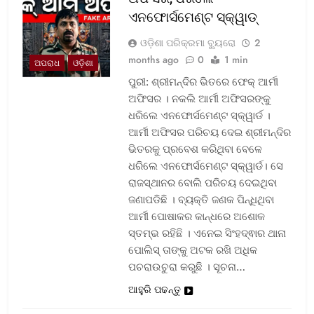
ଏନଫୋର୍ସମେଣ୍ଟ ସ୍କ୍ୱାଡ୍‌
ଓଡ଼ିଶା ପରିକ୍ରମା ବ୍ୟୁରୋ
2
months ago
0
1 min
ଅପରାଧ
ଓଡ଼ିଶା
ପୁରୀ: ଶ୍ରୀମନ୍ଦିର ଭିତରେ ଫେକ୍ ଆର୍ମୀ
ଅଫିସର । ନକଲି ଆର୍ମୀ ଅଫିସରଙ୍କୁ
ଧରିଲେ ଏନଫୋର୍ସମେଣ୍ଟ ସ୍କ୍ୱାର୍ଡ ।
ଆର୍ମୀ ଅଫିସର ପରିଚୟ ଦେଇ ଶ୍ରୀମନ୍ଦିର
ଭିତରକୁ ପ୍ରବେଶ କରିଥିବା ବେଳେ
ଧରିଲେ ଏନଫୋର୍ସମେଣ୍ଟ ସ୍କ୍ୱାର୍ଡ। ସେ
ରାଜସ୍ଥାନର ବୋଲି ପରିଚୟ ଦେଇଥିବା
ଜଣାପଡିଛି । ବ୍ୟକ୍ତି ଜଣକ ପିନ୍ଧିଥିବା
ଆର୍ମୀ ପୋଷାକର କାନ୍ଧରେ ଅଶୋକ
ସ୍ତମ୍ଭ ରହିଛି । ଏନେଇ ସିଂହଦ୍ଵାର ଥାନା
ପୋଲିସ୍ ତାଙ୍କୁ ଅଟକ ରଖି ଅଧିକ
ପଚରାଉଚୁରା କରୁଛି । ସୂଚନା…
ଆହୁରି ପଢନ୍ତୁ