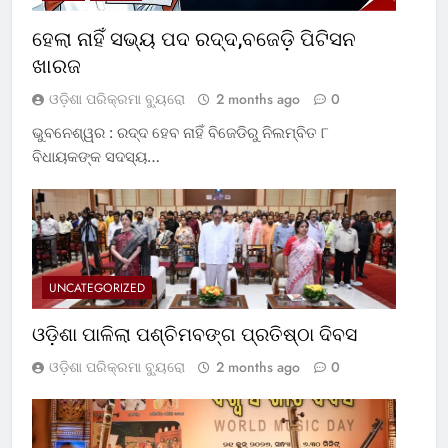
ହେଲା ନାହିଁ ସଭ୍ୟ ପଦ ରଦ୍ଦ,ବଜେଡ଼ି ପିଟିସନ
ଖାରଜ
ଓଡ଼ିଶା ପରିକ୍ରମା ବ୍ୟୁରୋ
2 months ago
0
ଭୁବନେଶ୍ୱର : ରଦ୍ଦ ହେବ ନାହିଁ ବିଜେଡିରୁ ନିଲମ୍ବିତ ୮
ବିଧାୟକଙ୍କ ସଦସ୍ୟ…
UNCATEGORIZED
ଓଡ଼ିଶା ପାଳିଲା ପଶ୍ଚିମବଙ୍ଗ ପ୍ରତିଷ୍ଠା ଦିବସ
ଓଡ଼ିଶା ପରିକ୍ରମା ବ୍ୟୁରୋ
2 months ago
0