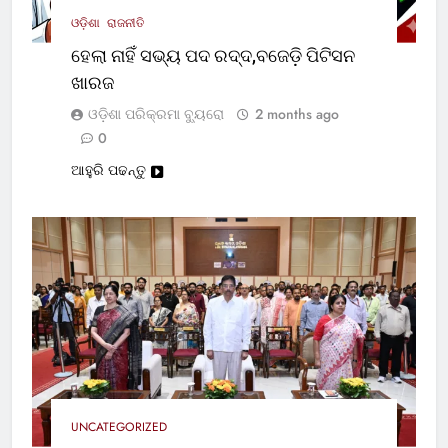
ଓଡ଼ିଶା
ରାଜନୀତି
ହେଲା ନାହିଁ ସଭ୍ୟ ପଦ ରଦ୍ଦ,ବଜେଡ଼ି ପିଟିସନ
ଖାରଜ
ଓଡ଼ିଶା ପରିକ୍ରମା ବ୍ୟୁରୋ
2 months ago
0
ଆହୁରି ପଢନ୍ତୁ
UNCATEGORIZED