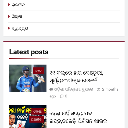
ରାଜନୀତି
ଶିକ୍ଷା
ସ୍ୱାସ୍ଥ୍ୟ
Latest
posts
ଖେଳ
୧୧ ବଲ୍‌ରେ ହାପ୍ ସେଞ୍ଚୁରୀ,
ସୂର୍ଯ୍ୟବଂଶୀଙ୍କ ରେକର୍ଡ
ଓଡ଼ିଶା ପରିକ୍ରମା ବ୍ୟୁରୋ
2 months
ago
0
ଓଡ଼ିଶା
ହେଲା ନାହିଁ ସଭ୍ୟ ପଦ
ରାଜନୀତି
ରଦ୍ଦ,ବଜେଡ଼ି ପିଟିସନ ଖାରଜ