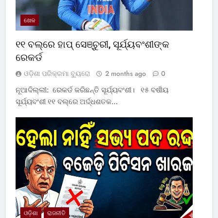
ଖେଳ
୧୧ ବଲ୍‌ରେ ହାପ୍ ସେଞ୍ଚୁରୀ, ସୂର୍ଯ୍ୟବଂଶୀଙ୍କ
ରେକର୍ଡ
ଓଡ଼ିଶା ପରିକ୍ରମା ବ୍ୟୁରୋ
2 months ago
0
ନୂଆଦିଲ୍ଲୀ: ରେକର୍ଡ କରିଛନ୍ତି ସୂର୍ଯ୍ୟବଂଶୀ। ୧୫ ବର୍ଷୀୟ
ସୂର୍ଯ୍ୟବଂଶୀ ୧୧ ବଲ୍‌ରେ ଅର୍ଦ୍ଧଶତକ…
ଓଡ଼ିଶା
ରାଜନୀତି