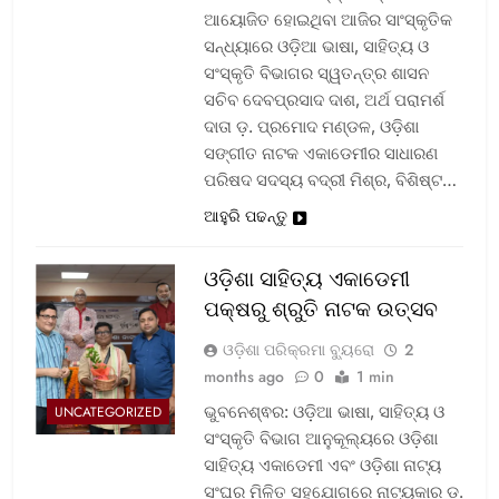
ଆୟୋଜିତ ହୋଇଥିବା ଆଜିର ସାଂସ୍କୃତିକ
ସନ୍ଧ୍ୟାରେ ଓଡ଼ିଆ ଭାଷା, ସାହିତ୍ୟ ଓ
ସଂସ୍କୃତି ବିଭାଗର ସ୍ୱତନ୍ତ୍ର ଶାସନ
ସଚିବ ଦେବପ୍ରସାଦ ଦାଶ, ଅର୍ଥ ପରାମର୍ଶ
ଦାତା ଡ଼. ପ୍ରମୋଦ ମଣ୍ଡଳ, ଓଡ଼ିଶା
ସଙ୍ଗୀତ ନାଟକ ଏକାଡେମୀର ସାଧାରଣ
ପରିଷଦ ସଦସ୍ୟ ବଦ୍ରୀ ମିଶ୍ର, ବିଶିଷ୍ଟ…
ଆହୁରି ପଢନ୍ତୁ
ଓଡ଼ିଶା ସାହିତ୍ୟ ଏକାଡେମୀ
ପକ୍ଷରୁ ଶ୍ରୁତି ନାଟକ ଉତ୍ସବ
ଓଡ଼ିଶା ପରିକ୍ରମା ବ୍ୟୁରୋ
2
months ago
0
1 min
ଭୁବନେଶ୍ଵର: ଓଡ଼ିଆ ଭାଷା, ସାହିତ୍ୟ ଓ
UNCATEGORIZED
ସଂସ୍କୃତି ବିଭାଗ ଆନୁକୂଲ୍ୟରେ ଓଡ଼ିଶା
ସାହିତ୍ୟ ଏକାଡେମୀ ଏବଂ ଓଡ଼ିଶା ନାଟ୍ୟ
ସଂଘର ମିଳିତ ସହଯୋଗରେ ନାଟ୍ୟକାର ଡ଼.