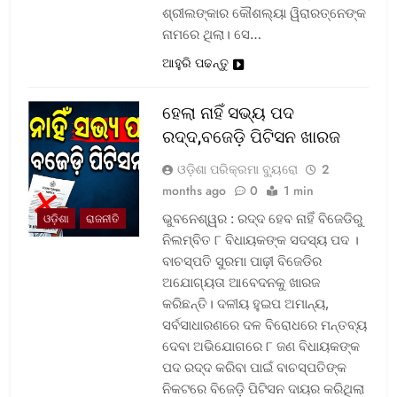
ଶ୍ରୀଲଙ୍କାର କୌଶଲ୍ୟା ୱିରାରତ୍ନେଙ୍କ
ନାମରେ ଥିଲା। ସେ…
ଆହୁରି ପଢନ୍ତୁ
ହେଲା ନାହିଁ ସଭ୍ୟ ପଦ
ରଦ୍ଦ,ବଜେଡ଼ି ପିଟିସନ ଖାରଜ
ଓଡ଼ିଶା ପରିକ୍ରମା ବ୍ୟୁରୋ
2
months ago
0
1 min
ଭୁବନେଶ୍ୱର : ରଦ୍ଦ ହେବ ନାହିଁ ବିଜେଡିରୁ
ଓଡ଼ିଶା
ରାଜନୀତି
ନିଲମ୍ବିତ ୮ ବିଧାୟକଙ୍କ ସଦସ୍ୟ ପଦ ।
ବାଚସ୍ପତି ସୁରମା ପାଢ଼ୀ ବିଜେଡିର
ଅଯୋଗ୍ୟତା ଆବେଦନକୁ ଖାରଜ
କରିଛନ୍ତି। ଦଳୀୟ ହୁଇପ ଅମାନ୍ୟ,
ସର୍ବସାଧାରଣରେ ଦଳ ବିରୋଧରେ ମନ୍ତବ୍ୟ
ଦେବା ଅଭିଯୋଗରେ ୮ ଜଣ ବିଧାୟକଙ୍କ
ପଦ ରଦ୍ଦ କରିବା ପାଇଁ ବାଚସ୍ପତିଙ୍କ
ନିକଟରେ ବିଜେଡ଼ି ପିଟିସନ ଦାୟର କରିଥିଲା