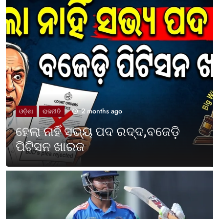
2 months ago
UNCATEGORIZED
ଓଡ଼ିଶା ପାଳିଲା ପଶ୍ଚିମବଙ୍ଗ
ପ୍ରତିଷ୍ଠା ଦିବସ