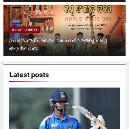
UNCATEGORIZED
ଓଡ଼ିଶା ସଙ୍ଗୀତ ନାଟକ ଏକାଡେମୀ ପକ୍ଷରୁ ବିଶ୍ୱ
ସଙ୍ଗୀତ ଦିବସ
Latest
posts