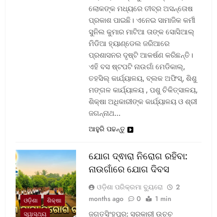
ଲୋକଙ୍କ ମଧ୍ୟରେ ତୀବ୍ର ଅସନ୍ତୋଷ
ପ୍ରକାଶ ପାଇଛି। ଏନେଇ ସାମାଜିକ କର୍ମୀ
ସୁନିଲ କୁମାର ମାଟିଆ ତାଙ୍କ ସୋସିଆଲ୍‌
ମିଡିଆ ହ୍ୟାଣ୍ଡେଲ ଜରିଆରେ
ପ୍ରଶାସନର ଦୃଷ୍ଟି ଆକର୍ଷଣ କରିଛନ୍ତି।
ଏହି ବସ ଷ୍ଟପଟି ନାଉଗାଁ ମେଡିକାଲ୍‌,
ତହସିଲ୍‌ କାର୍ଯ୍ୟାଳୟ, ବ୍ଲକ ଅଫିସ୍‌, ଶିଶୁ
ମଙ୍ଗଳ କାର୍ଯ୍ୟାଳୟ , ପଶୁ ଚିକିତ୍ସାଳୟ,
ଶିକ୍ଷା ଅଧିକାରୀଙ୍କ କାର୍ଯ୍ୟାଳୟ ଓ ଶ୍ରୀ
ଜଗନ୍ନାଥ…
ଆହୁରି ପଢନ୍ତୁ
ଯୋଗ ଦ୍ଵାରା ନିରୋଗ ରହିବା:
ନାଉଗାଁରେ ଯୋଗ ଦିବସ
ଓଡ଼ିଶା ପରିକ୍ରମା ବ୍ୟୁରୋ
2
months ago
0
1 min
ଓଡ଼ିଶା
ଶିକ୍ଷା
ଜଗତସିଂହପୁର: ସରକାରୀ ଉଚ୍ଚ
ସ୍ୱାସ୍ଥ୍ୟ