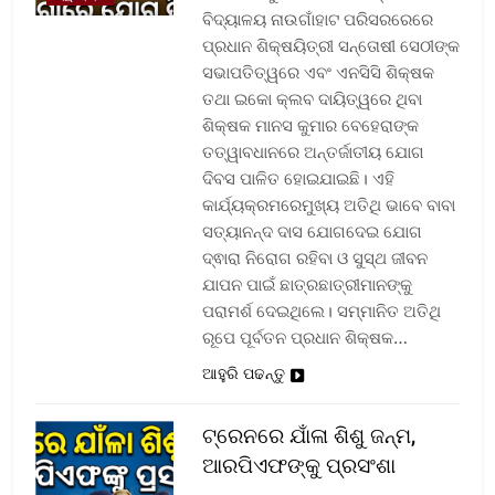
ବିଦ୍ୟାଳୟ ନାଉଗାଁହାଟ ପରିସରରେରେ
ପ୍ରଧାନ ଶିକ୍ଷୟିତ୍ରୀ ସନ୍ତୋଷୀ ସେଠୀଙ୍କ
ସଭାପତିତ୍ୱରେ ଏବଂ ଏନସିସି ଶିକ୍ଷକ
ତଥା ଇକୋ କ୍ଲବ ଦାୟିତ୍ୱରେ ଥିବା
ଶିକ୍ଷକ ମାନସ କୁମାର ବେହେରାଙ୍କ
ତତ୍ୱାବଧାନରେ ଅନ୍ତର୍ଜାତୀୟ ଯୋଗ
ଦିବସ ପାଳିତ ହୋଇଯାଇଛି। ଏହି
କାର୍ଯ୍ୟକ୍ରମରେମୁଖ୍ୟ ଅତିଥି ଭାବେ ବାବା
ସତ୍ୟାନନ୍ଦ ଦାସ ଯୋଗଦେଇ ଯୋଗ
ଦ୍ଵାରା ନିରୋଗ ରହିବା ଓ ସୁସ୍ଥ ଜୀବନ
ଯାପନ ପାଇଁ ଛାତ୍ରଛାତ୍ରୀମାନଙ୍କୁ
ପରାମର୍ଶ ଦେଇଥିଲେ। ସମ୍ମାନିତ ଅତିଥି
ରୂପେ ପୂର୍ବତନ ପ୍ରଧାନ ଶିକ୍ଷକ…
ଆହୁରି ପଢନ୍ତୁ
ଟ୍ରେନରେ ଯାଁଳା ଶିଶୁ ଜନ୍ମ,
ଆରପିଏଫଙ୍କୁ ପ୍ରସଂଶା