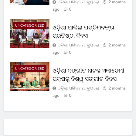
ଓଡ଼ିଶା ପରିକ୍ରମା ବ୍ୟୁରୋ
2 months
ago
0
UNCATEGORIZED
ଓଡ଼ିଶା ପାଳିଲା ପଶ୍ଚିମବଙ୍ଗ
ପ୍ରତିଷ୍ଠା ଦିବସ
ଓଡ଼ିଶା ପରିକ୍ରମା ବ୍ୟୁରୋ
2 months
ago
0
UNCATEGORIZED
ଓଡ଼ିଶା ସଙ୍ଗୀତ ନାଟକ ଏକାଡେମୀ
ପକ୍ଷରୁ ବିଶ୍ୱ ସଙ୍ଗୀତ ଦିବସ
ଓଡ଼ିଶା ପରିକ୍ରମା ବ୍ୟୁରୋ
2 months
ago
0