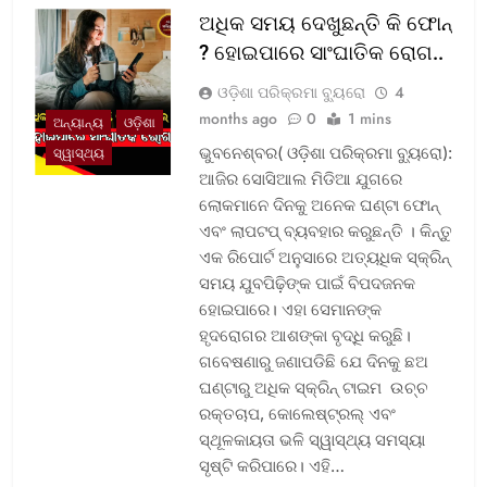
ଅଧିକ ସମୟ ଦେଖୁଛନ୍ତି କି ଫୋନ୍
? ହୋଇପାରେ ସାଂଘାତିକ ରୋଗ..
ଓଡ଼ିଶା ପରିକ୍ରମା ବ୍ୟୁରୋ
4
months ago
0
1 mins
ଅନ୍ୟାନ୍ୟ
ଓଡ଼ିଶା
ଭୁବନେଶ୍ବର( ଓଡ଼ିଶା ପରିକ୍ରମା ବ୍ୟୁରୋ):
ସ୍ୱାସ୍ଥ୍ୟ
ଆଜିର ସୋସିଆଲ ମିଡିଆ ଯୁଗରେ
ଲୋକମାନେ ଦିନକୁ ଅନେକ ଘଣ୍ଟା ଫୋନ୍
ଏବଂ ଲାପଟପ୍ ବ୍ୟବହାର କରୁଛନ୍ତି । କିନ୍ତୁ
ଏକ ରିପୋର୍ଟ ଅନୁସାରେ ଅତ୍ୟଧିକ ସ୍କ୍ରିନ୍
ସମୟ ଯୁବପିଢ଼ିଙ୍କ ପାଇଁ ବିପଦଜନକ
ହୋଇପାରେ। ଏହା ସେମାନଙ୍କ
ହୃଦରୋଗର ଆଶଙ୍କା ବୃଦ୍ଧି କରୁଛି।
ଗବେଷଣାରୁ ଜଣାପଡିଛି ଯେ ଦିନକୁ ଛଅ
ଘଣ୍ଟାରୁ ଅଧିକ ସ୍କ୍ରିନ୍ ଟାଇମ ଉଚ୍ଚ
ରକ୍ତଚାପ, କୋଲେଷ୍ଟ୍ରଲ୍ ଏବଂ
ସ୍ଥୂଳକାୟତା ଭଳି ସ୍ୱାସ୍ଥ୍ୟ ସମସ୍ୟା
ସୃଷ୍ଟି କରିପାରେ। ଏହି…