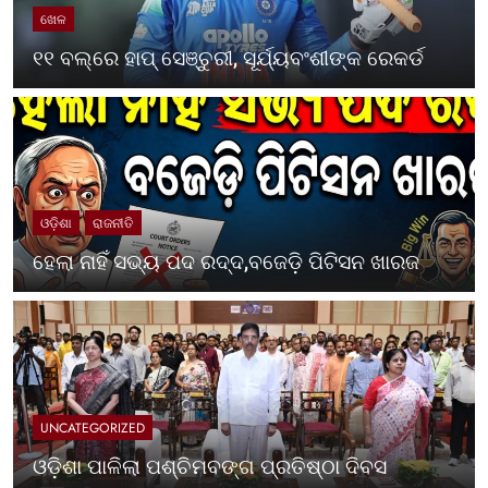
ଖେଳ
୧୧ ବଲ୍‌ରେ ହାପ୍ ସେଞ୍ଚୁରୀ, ସୂର୍ଯ୍ୟବଂଶୀଙ୍କ ରେକର୍ଡ
ଓଡ଼ିଶା
ରାଜନୀତି
ହେଲା ନାହିଁ ସଭ୍ୟ ପଦ ରଦ୍ଦ,ବଜେଡ଼ି ପିଟିସନ ଖାରଜ
UNCATEGORIZED
ଓଡ଼ିଶା ପାଳିଲା ପଶ୍ଚିମବଙ୍ଗ ପ୍ରତିଷ୍ଠା ଦିବସ