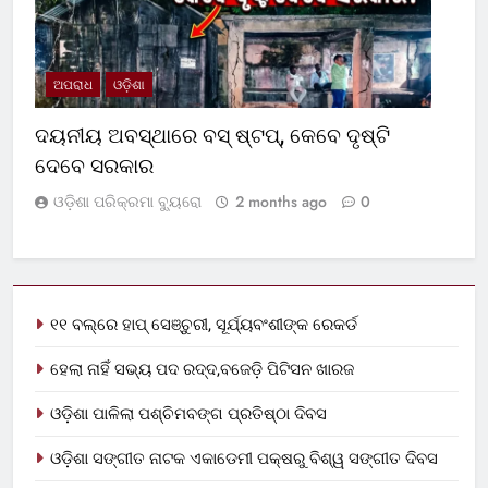
ଅପରାଧ
ଓଡ଼ିଶା
ଦୟନୀୟ ଅବସ୍ଥାରେ ବସ୍‌ ଷ୍ଟପ୍‌, କେବେ ଦୃଷ୍ଟି
ଦେବେ ସରକାର
ଓଡ଼ିଶା ପରିକ୍ରମା ବ୍ୟୁରୋ
2 months ago
0
୧୧ ବଲ୍‌ରେ ହାପ୍ ସେଞ୍ଚୁରୀ, ସୂର୍ଯ୍ୟବଂଶୀଙ୍କ ରେକର୍ଡ
ହେଲା ନାହିଁ ସଭ୍ୟ ପଦ ରଦ୍ଦ,ବଜେଡ଼ି ପିଟିସନ ଖାରଜ
ଓଡ଼ିଶା ପାଳିଲା ପଶ୍ଚିମବଙ୍ଗ ପ୍ରତିଷ୍ଠା ଦିବସ
ଓଡ଼ିଶା ସଙ୍ଗୀତ ନାଟକ ଏକାଡେମୀ ପକ୍ଷରୁ ବିଶ୍ୱ ସଙ୍ଗୀତ ଦିବସ