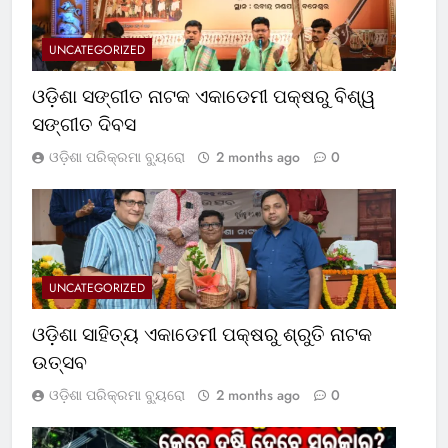
UNCATEGORIZED
ଓଡ଼ିଶା ସଙ୍ଗୀତ ନାଟକ ଏକାଡେମୀ ପକ୍ଷରୁ ବିଶ୍ୱ
ସଙ୍ଗୀତ ଦିବସ
ଓଡ଼ିଶା ପରିକ୍ରମା ବ୍ୟୁରୋ
2 months ago
0
UNCATEGORIZED
ଓଡ଼ିଶା ସାହିତ୍ୟ ଏକାଡେମୀ ପକ୍ଷରୁ ଶ୍ରୁତି ନାଟକ
ଉତ୍ସବ
ଓଡ଼ିଶା ପରିକ୍ରମା ବ୍ୟୁରୋ
2 months ago
0