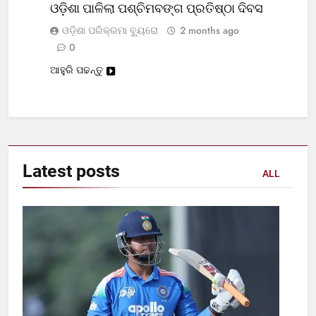
ଓଡ଼ିଶା ପାଳିଲା ପଶ୍ଚିମବଙ୍ଗ ପ୍ରତିଷ୍ଠା ଦିବସ
ଓଡ଼ିଶା ପରିକ୍ରମା ବ୍ୟୁରୋ
2 months ago
0
ଆହୁରି ପଢନ୍ତୁ
Latest
posts
ALL