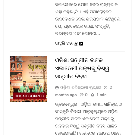
ସମାରୋହରେ ଯୋଗ ଦେଇ ରାଜ୍ୟପାଳ
ଏହା କହିଛନ୍ତି । ଏହି ସମାରୋହରେ
ଉଦବୋଧନ ଦେଇ ରାଜ୍ୟପାଳ କହିଥିଲେ
ଯେ, ପ୍ରତ୍ୟେକ ଭାଷା, ସଂସ୍କୃତି,
ପରମ୍ପରା ଏବଂ ଗୋଷ୍ଠୀ…
ଆହୁରି ପଢନ୍ତୁ
ଓଡ଼ିଶା ସଙ୍ଗୀତ ନାଟକ
ଏକାଡେମୀ ପକ୍ଷରୁ ବିଶ୍ୱ
ସଙ୍ଗୀତ ଦିବସ
ଓଡ଼ିଶା ପରିକ୍ରମା ବ୍ୟୁରୋ
2
months ago
0
1 min
UNCATEGORIZED
ଭୁବନେଶ୍ୱର : ଓଡ଼ିଆ ଭାଷା, ସାହିତ୍ୟ ଓ
ସଂସ୍କୃତି ବିଭାଗ ଆନୁକୂଲ୍ୟରେ ଓଡ଼ିଶା
ସଙ୍ଗୀତ ନାଟକ ଏକାଡେମୀ ପକ୍ଷରୁ
ରବିବାର ବିଶ୍ୱ ସଙ୍ଗୀତ ଦିବସ ପାଳିତ
ହୋଇଯାଇଛି। ରବୀନ୍ଦ୍ର ମଣ୍ଡପ ଠାରେ