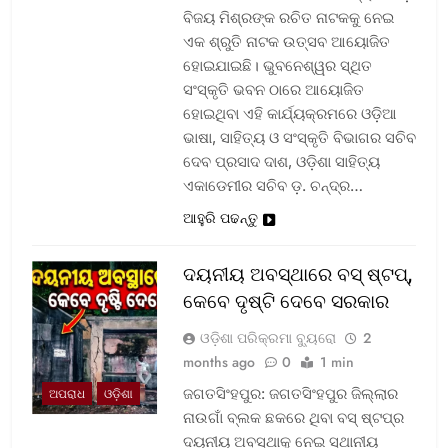
ବିଜୟ ମିଶ୍ରଙ୍କ ରଚିତ ନାଟକକୁ ନେଇ
ଏକ ଶ୍ରୁତି ନାଟକ ଉତ୍ସବ ଆୟୋଜିତ
ହୋଇଯାଇଛି। ଭୁବନେଶ୍ୱର ସ୍ଥିତ
ସଂସ୍କୃତି ଭବନ ଠାରେ ଆୟୋଜିତ
ହୋଇଥିବା ଏହି କାର୍ଯ୍ୟକ୍ରମରେ ଓଡ଼ିଆ
ଭାଷା, ସାହିତ୍ୟ ଓ ସଂସ୍କୃତି ବିଭାଗର ସଚିବ
ଦେବ ପ୍ରସାଦ ଦାଶ, ଓଡ଼ିଶା ସାହିତ୍ୟ
ଏକାଡେମୀର ସଚିବ ଡ଼. ଚନ୍ଦ୍ର…
ଆହୁରି ପଢନ୍ତୁ
ଦୟନୀୟ ଅବସ୍ଥାରେ ବସ୍‌ ଷ୍ଟପ୍‌,
କେବେ ଦୃଷ୍ଟି ଦେବେ ସରକାର
ଓଡ଼ିଶା ପରିକ୍ରମା ବ୍ୟୁରୋ
2
months ago
0
1 min
ଜଗତସିଂହପୁର: ଜଗତସିଂହପୁର ଜିଲ୍ଲାର
ଅପରାଧ
ଓଡ଼ିଶା
ନାଉଗାଁ ବ୍ଲକ ଛକରେ ଥିବା ବସ୍‌ ଷ୍ଟପ୍‌ର
ଦୟନୀୟ ଅବସ୍ଥାକୁ ନେଇ ସ୍ଥାନୀୟ