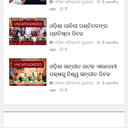
ଓଡ଼ିଶା ପରିକ୍ରମା ବ୍ୟୁରୋ
2 months
ago
0
UNCATEGORIZED
ଓଡ଼ିଶା ପାଳିଲା ପଶ୍ଚିମବଙ୍ଗ
ପ୍ରତିଷ୍ଠା ଦିବସ
ଓଡ଼ିଶା ପରିକ୍ରମା ବ୍ୟୁରୋ
2 months
ago
0
UNCATEGORIZED
ଓଡ଼ିଶା ସଙ୍ଗୀତ ନାଟକ ଏକାଡେମୀ
ପକ୍ଷରୁ ବିଶ୍ୱ ସଙ୍ଗୀତ ଦିବସ
ଓଡ଼ିଶା ପରିକ୍ରମା ବ୍ୟୁରୋ
2 months
ago
0