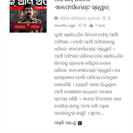
ଏନଫୋର୍ସମେଣ୍ଟ ସ୍କ୍ୱାଡ୍‌
ଓଡ଼ିଶା ପରିକ୍ରମା ବ୍ୟୁରୋ
2
months ago
0
1 min
ଅପରାଧ
ଓଡ଼ିଶା
ପୁରୀ: ଶ୍ରୀମନ୍ଦିର ଭିତରେ ଫେକ୍ ଆର୍ମୀ
ଅଫିସର । ନକଲି ଆର୍ମୀ ଅଫିସରଙ୍କୁ
ଧରିଲେ ଏନଫୋର୍ସମେଣ୍ଟ ସ୍କ୍ୱାର୍ଡ ।
ଆର୍ମୀ ଅଫିସର ପରିଚୟ ଦେଇ ଶ୍ରୀମନ୍ଦିର
ଭିତରକୁ ପ୍ରବେଶ କରିଥିବା ବେଳେ
ଧରିଲେ ଏନଫୋର୍ସମେଣ୍ଟ ସ୍କ୍ୱାର୍ଡ। ସେ
ରାଜସ୍ଥାନର ବୋଲି ପରିଚୟ ଦେଇଥିବା
ଜଣାପଡିଛି । ବ୍ୟକ୍ତି ଜଣକ ପିନ୍ଧିଥିବା
ଆର୍ମୀ ପୋଷାକର କାନ୍ଧରେ ଅଶୋକ
ସ୍ତମ୍ଭ ରହିଛି । ଏନେଇ ସିଂହଦ୍ଵାର ଥାନା
ପୋଲିସ୍ ତାଙ୍କୁ ଅଟକ ରଖି ଅଧିକ
ପଚରାଉଚୁରା କରୁଛି । ସୂଚନା…
ଆହୁରି ପଢନ୍ତୁ