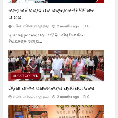
ହେଲା ନାହିଁ ସଭ୍ୟ ପଦ ରଦ୍ଦ,ବଜେଡ଼ି ପିଟିସନ
ଖାରଜ
ଓଡ଼ିଶା ପରିକ୍ରମା ବ୍ୟୁରୋ
2 months ago
0
ଭୁବନେଶ୍ୱର : ରଦ୍ଦ ହେବ ନାହିଁ ବିଜେଡିରୁ ନିଲମ୍ବିତ ୮
ବିଧାୟକଙ୍କ ସଦସ୍ୟ…
UNCATEGORIZED
ଓଡ଼ିଶା ପାଳିଲା ପଶ୍ଚିମବଙ୍ଗ ପ୍ରତିଷ୍ଠା ଦିବସ
ଓଡ଼ିଶା ପରିକ୍ରମା ବ୍ୟୁରୋ
2 months ago
0