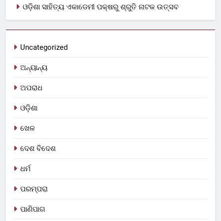
ଓଡ଼ିଶା ସାହିତ୍ୟ ଏକାଡେମୀ ପକ୍ଷରୁ ଶ୍ରୁତି ନାଟକ ଉତ୍ସବ
Uncategorized
ଅନ୍ୟାନ୍ୟ
ଅପରାଧ
ଓଡ଼ିଶା
ଖେଳ
ଦେଶ ବିଦେଶ
ଧର୍ମ
ପରମ୍ପରା
ପାଣିପାଗ