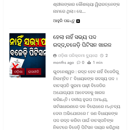
ଶ୍ରୀଲଙ୍କାର କୌଶଲ୍ୟା ୱିରାରତ୍ନେଙ୍କ
ନାମରେ ଥିଲା। ସେ…
ଆହୁରି ପଢନ୍ତୁ
ହେଲା ନାହିଁ ସଭ୍ୟ ପଦ
ରଦ୍ଦ,ବଜେଡ଼ି ପିଟିସନ ଖାରଜ
ଓଡ଼ିଶା ପରିକ୍ରମା ବ୍ୟୁରୋ
2
months ago
0
1 min
ଭୁବନେଶ୍ୱର : ରଦ୍ଦ ହେବ ନାହିଁ ବିଜେଡିରୁ
ଓଡ଼ିଶା
ରାଜନୀତି
ନିଲମ୍ବିତ ୮ ବିଧାୟକଙ୍କ ସଦସ୍ୟ ପଦ ।
ବାଚସ୍ପତି ସୁରମା ପାଢ଼ୀ ବିଜେଡିର
ଅଯୋଗ୍ୟତା ଆବେଦନକୁ ଖାରଜ
କରିଛନ୍ତି। ଦଳୀୟ ହୁଇପ ଅମାନ୍ୟ,
ସର୍ବସାଧାରଣରେ ଦଳ ବିରୋଧରେ ମନ୍ତବ୍ୟ
ଦେବା ଅଭିଯୋଗରେ ୮ ଜଣ ବିଧାୟକଙ୍କ
ପଦ ରଦ୍ଦ କରିବା ପାଇଁ ବାଚସ୍ପତିଙ୍କ
ନିକଟରେ ବିଜେଡ଼ି ପିଟିସନ ଦାୟର କରିଥିଲା