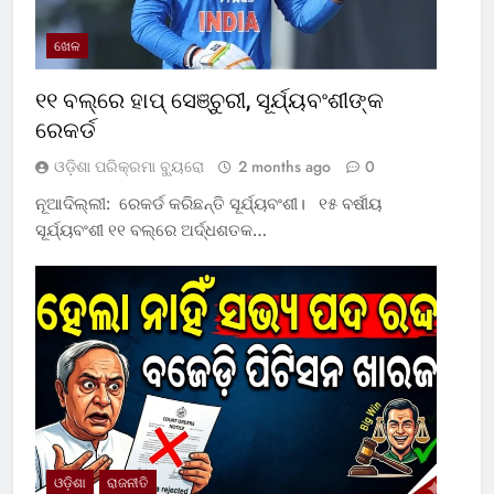
ଖେଳ
୧୧ ବଲ୍‌ରେ ହାପ୍ ସେଞ୍ଚୁରୀ, ସୂର୍ଯ୍ୟବଂଶୀଙ୍କ
ରେକର୍ଡ
ଓଡ଼ିଶା ପରିକ୍ରମା ବ୍ୟୁରୋ
2 months ago
0
ନୂଆଦିଲ୍ଲୀ: ରେକର୍ଡ କରିଛନ୍ତି ସୂର୍ଯ୍ୟବଂଶୀ। ୧୫ ବର୍ଷୀୟ
ସୂର୍ଯ୍ୟବଂଶୀ ୧୧ ବଲ୍‌ରେ ଅର୍ଦ୍ଧଶତକ…
ଓଡ଼ିଶା
ରାଜନୀତି