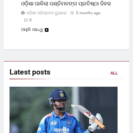
ଓଡ଼ିଶା ପାଳିଲା ପଶ୍ଚିମବଙ୍ଗ ପ୍ରତିଷ୍ଠା ଦିବସ
ଓଡ଼ିଶା ପରିକ୍ରମା ବ୍ୟୁରୋ
2 months ago
0
ଆହୁରି ପଢନ୍ତୁ
Latest
posts
ALL