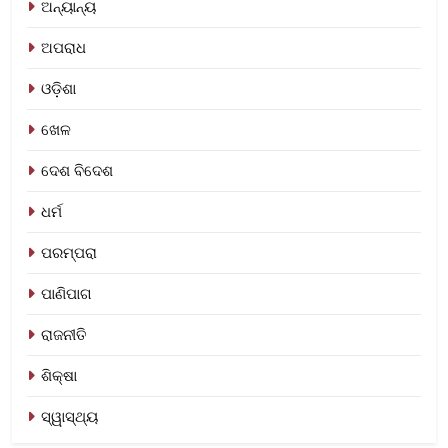
ଅନ୍ୟାନ୍ୟ
ଅପରାଧ
ଓଡ଼ିଶା
ଖେଳ
ଦେଶ ବିଦେଶ
ଧର୍ମ
ପରମ୍ପରା
ପାଣିପାଗ
ରାଜନୀତି
ଶିକ୍ଷା
ସ୍ୱାସ୍ଥ୍ୟ