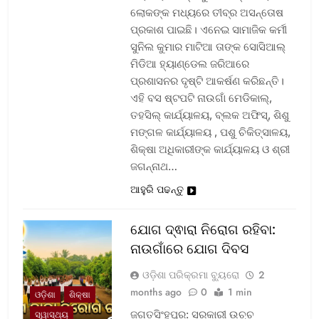
ଲୋକଙ୍କ ମଧ୍ୟରେ ତୀବ୍ର ଅସନ୍ତୋଷ
ପ୍ରକାଶ ପାଇଛି। ଏନେଇ ସାମାଜିକ କର୍ମୀ
ସୁନିଲ କୁମାର ମାଟିଆ ତାଙ୍କ ସୋସିଆଲ୍‌
ମିଡିଆ ହ୍ୟାଣ୍ଡେଲ ଜରିଆରେ
ପ୍ରଶାସନର ଦୃଷ୍ଟି ଆକର୍ଷଣ କରିଛନ୍ତି।
ଏହି ବସ ଷ୍ଟପଟି ନାଉଗାଁ ମେଡିକାଲ୍‌,
ତହସିଲ୍‌ କାର୍ଯ୍ୟାଳୟ, ବ୍ଲକ ଅଫିସ୍‌, ଶିଶୁ
ମଙ୍ଗଳ କାର୍ଯ୍ୟାଳୟ , ପଶୁ ଚିକିତ୍ସାଳୟ,
ଶିକ୍ଷା ଅଧିକାରୀଙ୍କ କାର୍ଯ୍ୟାଳୟ ଓ ଶ୍ରୀ
ଜଗନ୍ନାଥ…
ଆହୁରି ପଢନ୍ତୁ
ଯୋଗ ଦ୍ଵାରା ନିରୋଗ ରହିବା:
ନାଉଗାଁରେ ଯୋଗ ଦିବସ
ଓଡ଼ିଶା ପରିକ୍ରମା ବ୍ୟୁରୋ
2
months ago
0
1 min
ଓଡ଼ିଶା
ଶିକ୍ଷା
ଜଗତସିଂହପୁର: ସରକାରୀ ଉଚ୍ଚ
ସ୍ୱାସ୍ଥ୍ୟ