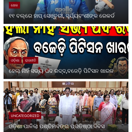
ଖେଳ
୧୧ ବଲ୍‌ରେ ହାପ୍ ସେଞ୍ଚୁରୀ, ସୂର୍ଯ୍ୟବଂଶୀଙ୍କ ରେକର୍ଡ
ଓଡ଼ିଶା
ରାଜନୀତି
ହେଲା ନାହିଁ ସଭ୍ୟ ପଦ ରଦ୍ଦ,ବଜେଡ଼ି ପିଟିସନ ଖାରଜ
UNCATEGORIZED
ଓଡ଼ିଶା ପାଳିଲା ପଶ୍ଚିମବଙ୍ଗ ପ୍ରତିଷ୍ଠା ଦିବସ