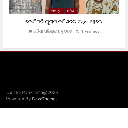
ଅପରାଧ
ଓଡ଼ିଶା
କୋଟିପତି ଯୁଗ୍ମ କମିଶନର ବନ୍ଧା ହେଲେ
ଓଡ଼ିଶା ପରିକ୍ରମା ବ୍ୟୁରୋ
1 year ago
Odisha Parikrama@2024
Powered By
.
BlazeThemes