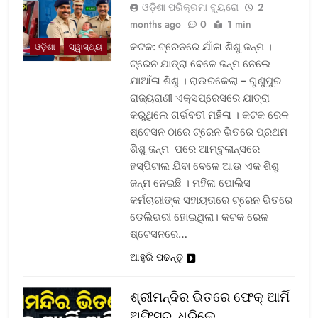
ଓଡ଼ିଶା ପରିକ୍ରମା ବ୍ୟୁରୋ
2
months ago
0
1 min
କଟକ: ଟ୍ରେନରେ ଯାଁଳା ଶିଶୁ ଜନ୍ମ ।
ଓଡ଼ିଶା
ସ୍ୱାସ୍ଥ୍ୟ
ଟ୍ରେନ ଯାତ୍ରା ବେଳେ ଜନ୍ମ ନେଲେ
ଯାଆଁଳା ଶିଶୁ । ରାଉରକେଲା – ଗୁଣୁପୁର
ରାଜ୍ୟରାଣୀ ଏକ୍ସପ୍ରେସରେ ଯାତ୍ରା
କରୁଥିଲେ ଗର୍ଭବତୀ ମହିଳା । କଟକ ରେଳ
ଷ୍ଟେସନ ଠାରେ ଟ୍ରେନ ଭିତରେ ପ୍ରଥମ
ଶିଶୁ ଜନ୍ମ ପରେ ଆମ୍ବୁଲାନ୍ସରେ
ହସ୍ପିଟାଲ ଯିବା ବେଳେ ଆଉ ଏକ ଶିଶୁ
ଜନ୍ମ ନେଇଛି । ମହିଳା ପୋଲିସ
କର୍ମଚାରୀଙ୍କ ସହାୟତାରେ ଟ୍ରେନ ଭିତରେ
ଡେଲିଭରୀ ହୋଇଥିଲା। କଟକ ରେଳ
ଷ୍ଟେସନରେ…
ଆହୁରି ପଢନ୍ତୁ
ଶ୍ରୀମନ୍ଦିର ଭିତରେ ଫେକ୍ ଆର୍ମି
ଅଫିସର, ଧରିଲେ