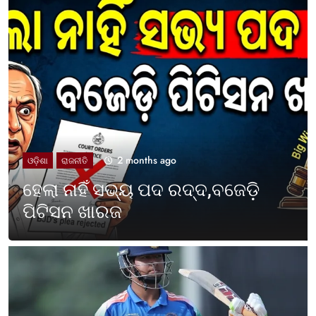
2 months ago
UNCATEGORIZED
ଓଡ଼ିଶା ପାଳିଲା ପଶ୍ଚିମବଙ୍ଗ
ପ୍ରତିଷ୍ଠା ଦିବସ