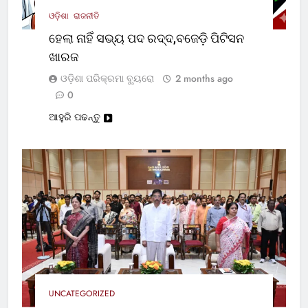
ଓଡ଼ିଶା
ରାଜନୀତି
ହେଲା ନାହିଁ ସଭ୍ୟ ପଦ ରଦ୍ଦ,ବଜେଡ଼ି ପିଟିସନ
ଖାରଜ
ଓଡ଼ିଶା ପରିକ୍ରମା ବ୍ୟୁରୋ
2 months ago
0
ଆହୁରି ପଢନ୍ତୁ
UNCATEGORIZED