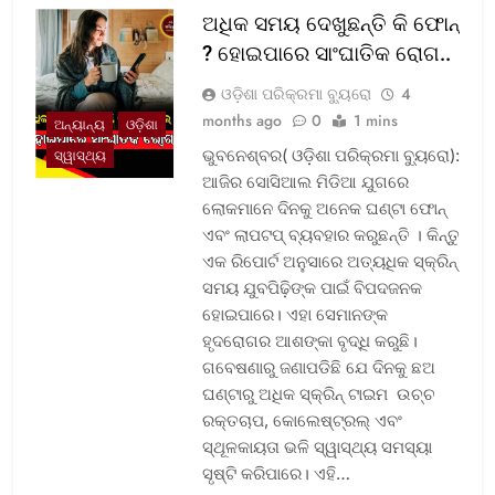
ଅଧିକ ସମୟ ଦେଖୁଛନ୍ତି କି ଫୋନ୍
? ହୋଇପାରେ ସାଂଘାତିକ ରୋଗ..
ଓଡ଼ିଶା ପରିକ୍ରମା ବ୍ୟୁରୋ
4
months ago
0
1 mins
ଅନ୍ୟାନ୍ୟ
ଓଡ଼ିଶା
ଭୁବନେଶ୍ବର( ଓଡ଼ିଶା ପରିକ୍ରମା ବ୍ୟୁରୋ):
ସ୍ୱାସ୍ଥ୍ୟ
ଆଜିର ସୋସିଆଲ ମିଡିଆ ଯୁଗରେ
ଲୋକମାନେ ଦିନକୁ ଅନେକ ଘଣ୍ଟା ଫୋନ୍
ଏବଂ ଲାପଟପ୍ ବ୍ୟବହାର କରୁଛନ୍ତି । କିନ୍ତୁ
ଏକ ରିପୋର୍ଟ ଅନୁସାରେ ଅତ୍ୟଧିକ ସ୍କ୍ରିନ୍
ସମୟ ଯୁବପିଢ଼ିଙ୍କ ପାଇଁ ବିପଦଜନକ
ହୋଇପାରେ। ଏହା ସେମାନଙ୍କ
ହୃଦରୋଗର ଆଶଙ୍କା ବୃଦ୍ଧି କରୁଛି।
ଗବେଷଣାରୁ ଜଣାପଡିଛି ଯେ ଦିନକୁ ଛଅ
ଘଣ୍ଟାରୁ ଅଧିକ ସ୍କ୍ରିନ୍ ଟାଇମ ଉଚ୍ଚ
ରକ୍ତଚାପ, କୋଲେଷ୍ଟ୍ରଲ୍ ଏବଂ
ସ୍ଥୂଳକାୟତା ଭଳି ସ୍ୱାସ୍ଥ୍ୟ ସମସ୍ୟା
ସୃଷ୍ଟି କରିପାରେ। ଏହି…