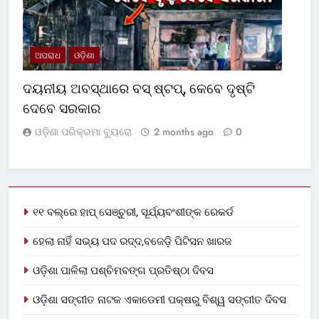
ଅପରାଧ
ଓଡ଼ିଶା
ଦୟନୀୟ ଅବସ୍ଥାରେ ବସ୍‌ ଷ୍ଟପ୍‌, କେବେ ଦୃଷ୍ଟି
ଦେବେ ସରକାର
ଓଡ଼ିଶା ପରିକ୍ରମା ବ୍ୟୁରୋ
2 months ago
0
୧୧ ବଲ୍‌ରେ ହାପ୍ ସେଞ୍ଚୁରୀ, ସୂର୍ଯ୍ୟବଂଶୀଙ୍କ ରେକର୍ଡ
ହେଲା ନାହିଁ ସଭ୍ୟ ପଦ ରଦ୍ଦ,ବଜେଡ଼ି ପିଟିସନ ଖାରଜ
ଓଡ଼ିଶା ପାଳିଲା ପଶ୍ଚିମବଙ୍ଗ ପ୍ରତିଷ୍ଠା ଦିବସ
ଓଡ଼ିଶା ସଙ୍ଗୀତ ନାଟକ ଏକାଡେମୀ ପକ୍ଷରୁ ବିଶ୍ୱ ସଙ୍ଗୀତ ଦିବସ