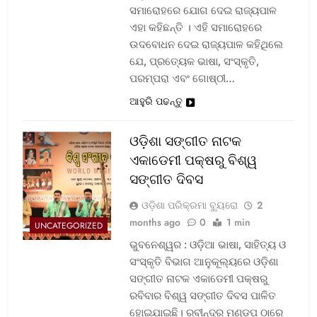
ସମାରୋହରେ ଯୋଗ ଦେଇ ରାଜ୍ୟପାଳ
ଏହା କହିଛନ୍ତି । ଏହି ସମାରୋହରେ
ଉଦବୋଧନ ଦେଇ ରାଜ୍ୟପାଳ କହିଥିଲେ
ଯେ, ପ୍ରତ୍ୟେକ ଭାଷା, ସଂସ୍କୃତି,
ପରମ୍ପରା ଏବଂ ଗୋଷ୍ଠୀ…
ଆହୁରି ପଢନ୍ତୁ
ଓଡ଼ିଶା ସଙ୍ଗୀତ ନାଟକ
ଏକାଡେମୀ ପକ୍ଷରୁ ବିଶ୍ୱ
ସଙ୍ଗୀତ ଦିବସ
ଓଡ଼ିଶା ପରିକ୍ରମା ବ୍ୟୁରୋ
2
months ago
0
1 min
UNCATEGORIZED
ଭୁବନେଶ୍ୱର : ଓଡ଼ିଆ ଭାଷା, ସାହିତ୍ୟ ଓ
ସଂସ୍କୃତି ବିଭାଗ ଆନୁକୂଲ୍ୟରେ ଓଡ଼ିଶା
ସଙ୍ଗୀତ ନାଟକ ଏକାଡେମୀ ପକ୍ଷରୁ
ରବିବାର ବିଶ୍ୱ ସଙ୍ଗୀତ ଦିବସ ପାଳିତ
ହୋଇଯାଇଛି। ରବୀନ୍ଦ୍ର ମଣ୍ଡପ ଠାରେ