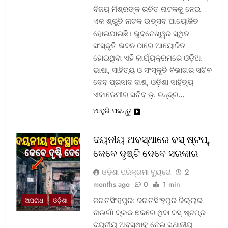
ବିଜୟ ମିଶ୍ରଙ୍କ ରଚିତ ନାଟକକୁ ନେଇ
ଏକ ଶ୍ରୁତି ନାଟକ ଉତ୍ସବ ଆୟୋଜିତ
ହୋଇଯାଇଛି। ଭୁବନେଶ୍ୱର ସ୍ଥିତ
ସଂସ୍କୃତି ଭବନ ଠାରେ ଆୟୋଜିତ
ହୋଇଥିବା ଏହି କାର୍ଯ୍ୟକ୍ରମରେ ଓଡ଼ିଆ
ଭାଷା, ସାହିତ୍ୟ ଓ ସଂସ୍କୃତି ବିଭାଗର ସଚିବ
ଦେବ ପ୍ରସାଦ ଦାଶ, ଓଡ଼ିଶା ସାହିତ୍ୟ
ଏକାଡେମୀର ସଚିବ ଡ଼. ଚନ୍ଦ୍ର…
ଆହୁରି ପଢନ୍ତୁ
ଦୟନୀୟ ଅବସ୍ଥାରେ ବସ୍‌ ଷ୍ଟପ୍‌,
କେବେ ଦୃଷ୍ଟି ଦେବେ ସରକାର
ଓଡ଼ିଶା ପରିକ୍ରମା ବ୍ୟୁରୋ
2
months ago
0
1 min
ଜଗତସିଂହପୁର: ଜଗତସିଂହପୁର ଜିଲ୍ଲାର
ଅପରାଧ
ଓଡ଼ିଶା
ନାଉଗାଁ ବ୍ଲକ ଛକରେ ଥିବା ବସ୍‌ ଷ୍ଟପ୍‌ର
ଦୟନୀୟ ଅବସ୍ଥାକୁ ନେଇ ସ୍ଥାନୀୟ