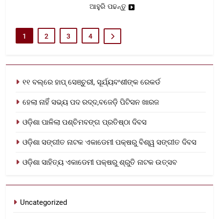
ଆହୁରି ପଢନ୍ତୁ
1
2
3
4
୧୧ ବଲ୍‌ରେ ହାପ୍ ସେଞ୍ଚୁରୀ, ସୂର୍ଯ୍ୟବଂଶୀଙ୍କ ରେକର୍ଡ
ହେଲା ନାହିଁ ସଭ୍ୟ ପଦ ରଦ୍ଦ,ବଜେଡ଼ି ପିଟିସନ ଖାରଜ
ଓଡ଼ିଶା ପାଳିଲା ପଶ୍ଚିମବଙ୍ଗ ପ୍ରତିଷ୍ଠା ଦିବସ
ଓଡ଼ିଶା ସଙ୍ଗୀତ ନାଟକ ଏକାଡେମୀ ପକ୍ଷରୁ ବିଶ୍ୱ ସଙ୍ଗୀତ ଦିବସ
ଓଡ଼ିଶା ସାହିତ୍ୟ ଏକାଡେମୀ ପକ୍ଷରୁ ଶ୍ରୁତି ନାଟକ ଉତ୍ସବ
Uncategorized