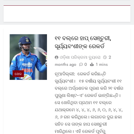
୧୧ ବଲ୍‌ରେ ହାପ୍ ସେଞ୍ଚୁରୀ,
ସୂର୍ଯ୍ୟବଂଶୀଙ୍କ ରେକର୍ଡ
ଓଡ଼ିଶା ପରିକ୍ରମା ବ୍ୟୁରୋ
2
months ago
0
1 mins
ନୂଆଦିଲ୍ଲୀ: ରେକର୍ଡ କରିଛନ୍ତି
ଖେଳ
ସୂର୍ଯ୍ୟବଂଶୀ। ୧୫ ବର୍ଷୀୟ ସୂର୍ଯ୍ୟବଂଶୀ ୧୧
ବଲ୍‌ରେ ଅର୍ଦ୍ଧଶତକ ପୂରଣ କରି ୨୧ ବର୍ଷର
ପୁରୁଣା ଲିଷ୍ଟ-ଏ’ ରେକର୍ଡ ଭାଙ୍ଗିଛନ୍ତି।
ସେ ଖେଳିଥିବା ପ୍ରଥମ ୧୧ ବଲ୍‌ରେ
ଯଥାକ୍ରମେ ୪, ୪, ୪, ୬, ୬, ୦, ୬, ୪, ୪,
୬, ୬ ରନ କରିଥିଲେ। ଲଗାତର ଦୁଇ ଛକା
ସହିତ ସେ ତାଙ୍କ ହାପ ସେଞ୍ଚୁରୀ
ମାରିଥିଲେ। ଏହି ରେକର୍ଡ ପୂର୍ବରୁ