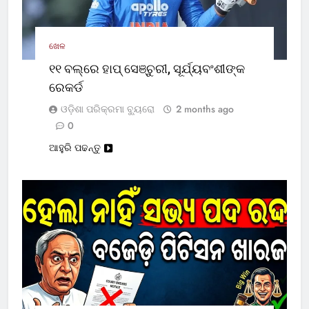
ଖେଳ
୧୧ ବଲ୍‌ରେ ହାପ୍ ସେଞ୍ଚୁରୀ, ସୂର୍ଯ୍ୟବଂଶୀଙ୍କ
ରେକର୍ଡ
ଓଡ଼ିଶା ପରିକ୍ରମା ବ୍ୟୁରୋ
2 months ago
0
ଆହୁରି ପଢନ୍ତୁ