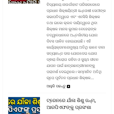
ବିଦ୍ୟାଳୟ ନାଉଗାଁହାଟ ପରିସରରେରେ
ପ୍ରଧାନ ଶିକ୍ଷୟିତ୍ରୀ ସନ୍ତୋଷୀ ସେଠୀଙ୍କ
ସଭାପତିତ୍ୱରେ ଏବଂ ଏନସିସି ଶିକ୍ଷକ
ତଥା ଇକୋ କ୍ଲବ ଦାୟିତ୍ୱରେ ଥିବା
ଶିକ୍ଷକ ମାନସ କୁମାର ବେହେରାଙ୍କ
ତତ୍ୱାବଧାନରେ ଅନ୍ତର୍ଜାତୀୟ ଯୋଗ
ଦିବସ ପାଳିତ ହୋଇଯାଇଛି। ଏହି
କାର୍ଯ୍ୟକ୍ରମରେମୁଖ୍ୟ ଅତିଥି ଭାବେ ବାବା
ସତ୍ୟାନନ୍ଦ ଦାସ ଯୋଗଦେଇ ଯୋଗ
ଦ୍ଵାରା ନିରୋଗ ରହିବା ଓ ସୁସ୍ଥ ଜୀବନ
ଯାପନ ପାଇଁ ଛାତ୍ରଛାତ୍ରୀମାନଙ୍କୁ
ପରାମର୍ଶ ଦେଇଥିଲେ। ସମ୍ମାନିତ ଅତିଥି
ରୂପେ ପୂର୍ବତନ ପ୍ରଧାନ ଶିକ୍ଷକ…
ଆହୁରି ପଢନ୍ତୁ
ଟ୍ରେନରେ ଯାଁଳା ଶିଶୁ ଜନ୍ମ,
ଆରପିଏଫଙ୍କୁ ପ୍ରସଂଶା