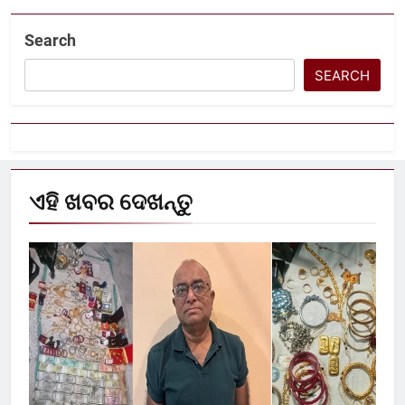
Search
SEARCH
ଏହି ଖବର ଦେଖନ୍ତୁ