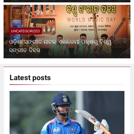
UNCATEGORIZED
ଓଡ଼ିଶା ସଙ୍ଗୀତ ନାଟକ ଏକାଡେମୀ ପକ୍ଷରୁ ବିଶ୍ୱ
ସଙ୍ଗୀତ ଦିବସ
Latest
posts