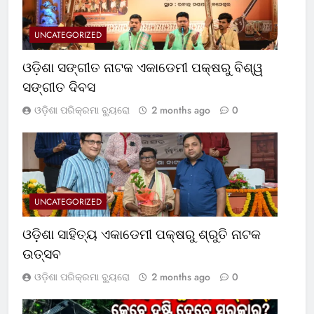
UNCATEGORIZED
ଓଡ଼ିଶା ସଙ୍ଗୀତ ନାଟକ ଏକାଡେମୀ ପକ୍ଷରୁ ବିଶ୍ୱ
ସଙ୍ଗୀତ ଦିବସ
ଓଡ଼ିଶା ପରିକ୍ରମା ବ୍ୟୁରୋ
2 months ago
0
UNCATEGORIZED
ଓଡ଼ିଶା ସାହିତ୍ୟ ଏକାଡେମୀ ପକ୍ଷରୁ ଶ୍ରୁତି ନାଟକ
ଉତ୍ସବ
ଓଡ଼ିଶା ପରିକ୍ରମା ବ୍ୟୁରୋ
2 months ago
0