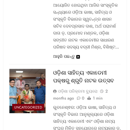
ଆୟୋଜିତ ହୋଇଥିବା ଆଜିର ସାଂସ୍କୃତିକ
ସନ୍ଧ୍ୟାରେ ଓଡ଼ିଆ ଭାଷା, ସାହିତ୍ୟ ଓ
ସଂସ୍କୃତି ବିଭାଗର ସ୍ୱତନ୍ତ୍ର ଶାସନ
ସଚିବ ଦେବପ୍ରସାଦ ଦାଶ, ଅର୍ଥ ପରାମର୍ଶ
ଦାତା ଡ଼. ପ୍ରମୋଦ ମଣ୍ଡଳ, ଓଡ଼ିଶା
ସଙ୍ଗୀତ ନାଟକ ଏକାଡେମୀର ସାଧାରଣ
ପରିଷଦ ସଦସ୍ୟ ବଦ୍ରୀ ମିଶ୍ର, ବିଶିଷ୍ଟ…
ଆହୁରି ପଢନ୍ତୁ
ଓଡ଼ିଶା ସାହିତ୍ୟ ଏକାଡେମୀ
ପକ୍ଷରୁ ଶ୍ରୁତି ନାଟକ ଉତ୍ସବ
ଓଡ଼ିଶା ପରିକ୍ରମା ବ୍ୟୁରୋ
2
months ago
0
1 min
ଭୁବନେଶ୍ଵର: ଓଡ଼ିଆ ଭାଷା, ସାହିତ୍ୟ ଓ
UNCATEGORIZED
ସଂସ୍କୃତି ବିଭାଗ ଆନୁକୂଲ୍ୟରେ ଓଡ଼ିଶା
ସାହିତ୍ୟ ଏକାଡେମୀ ଏବଂ ଓଡ଼ିଶା ନାଟ୍ୟ
ସଂଘର ମିଳିତ ସହଯୋଗରେ ନାଟ୍ୟକାର ଡ଼.