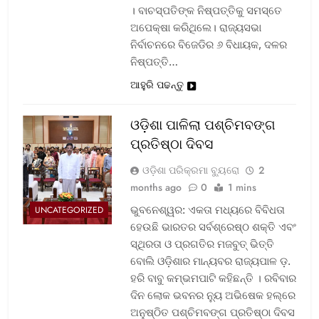
। ବାଚସ୍ପତିଙ୍କ ନିଷ୍ପତ୍ତିକୁ ସମସ୍ତେ
ଅପେକ୍ଷା କରିଥିଲେ। ରାଜ୍ୟସଭା
ନିର୍ବାଚନରେ ବିଜେଡିର ୬ ବିଧାୟକ, ଦଳର
ନିଷ୍ପତ୍ତି…
ଆହୁରି ପଢନ୍ତୁ
ଓଡ଼ିଶା ପାଳିଲା ପଶ୍ଚିମବଙ୍ଗ
ପ୍ରତିଷ୍ଠା ଦିବସ
ଓଡ଼ିଶା ପରିକ୍ରମା ବ୍ୟୁରୋ
2
months ago
0
1 mins
ଭୁବନେଶ୍ୱର: ଏକତା ମଧ୍ୟରେ ବିବିଧତା
UNCATEGORIZED
ହେଉଛି ଭାରତର ସର୍ବଶ୍ରେଷ୍ଠ ଶକ୍ତି ଏବଂ
ସ୍ଥିରତା ଓ ପ୍ରଗତିର ମଜବୁତ୍ ଭିତ୍ତି
ବୋଲି ଓଡ଼ିଶାର ମାନ୍ୟବର ରାଜ୍ୟପାଳ ଡ଼.
ହରି ବାବୁ କମ୍ଭମପାଟି କହିଛନ୍ତି । ରବିବାର
ଦିନ ଲୋକ ଭବନର ନ୍ୟୁ ଅଭିଷେକ ହଲ୍‌ରେ
ଅନୁଷ୍ଠିତ ପଶ୍ଚିମବଙ୍ଗ ପ୍ରତିଷ୍ଠା ଦିବସ