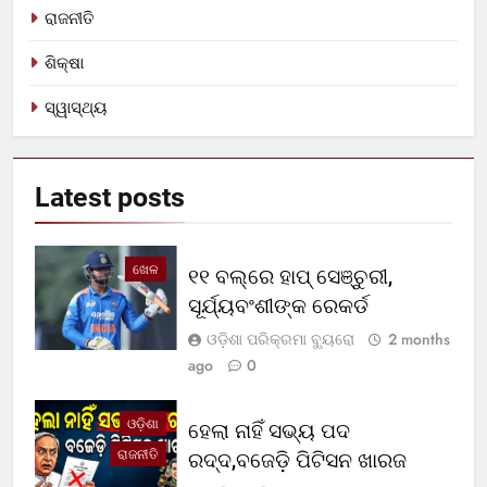
ରାଜନୀତି
ଶିକ୍ଷା
ସ୍ୱାସ୍ଥ୍ୟ
Latest
posts
ଖେଳ
୧୧ ବଲ୍‌ରେ ହାପ୍ ସେଞ୍ଚୁରୀ,
ସୂର୍ଯ୍ୟବଂଶୀଙ୍କ ରେକର୍ଡ
ଓଡ଼ିଶା ପରିକ୍ରମା ବ୍ୟୁରୋ
2 months
ago
0
ଓଡ଼ିଶା
ହେଲା ନାହିଁ ସଭ୍ୟ ପଦ
ରାଜନୀତି
ରଦ୍ଦ,ବଜେଡ଼ି ପିଟିସନ ଖାରଜ