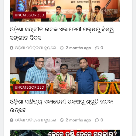
UNCATEGORIZED
ଓଡ଼ିଶା ସଙ୍ଗୀତ ନାଟକ ଏକାଡେମୀ ପକ୍ଷରୁ ବିଶ୍ୱ
ସଙ୍ଗୀତ ଦିବସ
ଓଡ଼ିଶା ପରିକ୍ରମା ବ୍ୟୁରୋ
2 months ago
0
UNCATEGORIZED
ଓଡ଼ିଶା ସାହିତ୍ୟ ଏକାଡେମୀ ପକ୍ଷରୁ ଶ୍ରୁତି ନାଟକ
ଉତ୍ସବ
ଓଡ଼ିଶା ପରିକ୍ରମା ବ୍ୟୁରୋ
2 months ago
0