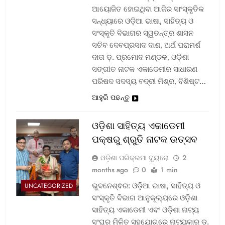
ଆୟୋଜିତ ହୋଇଥିବା ଆଜିର ସାଂସ୍କୃତିକ
ସନ୍ଧ୍ୟାରେ ଓଡ଼ିଆ ଭାଷା, ସାହିତ୍ୟ ଓ
ସଂସ୍କୃତି ବିଭାଗର ସ୍ୱତନ୍ତ୍ର ଶାସନ
ସଚିବ ଦେବପ୍ରସାଦ ଦାଶ, ଅର୍ଥ ପରାମର୍ଶ
ଦାତା ଡ଼. ପ୍ରମୋଦ ମଣ୍ଡଳ, ଓଡ଼ିଶା
ସଙ୍ଗୀତ ନାଟକ ଏକାଡେମୀର ସାଧାରଣ
ପରିଷଦ ସଦସ୍ୟ ବଦ୍ରୀ ମିଶ୍ର, ବିଶିଷ୍ଟ…
ଆହୁରି ପଢନ୍ତୁ
ଓଡ଼ିଶା ସାହିତ୍ୟ ଏକାଡେମୀ
ପକ୍ଷରୁ ଶ୍ରୁତି ନାଟକ ଉତ୍ସବ
ଓଡ଼ିଶା ପରିକ୍ରମା ବ୍ୟୁରୋ
2
months ago
0
1 min
ଭୁବନେଶ୍ଵର: ଓଡ଼ିଆ ଭାଷା, ସାହିତ୍ୟ ଓ
UNCATEGORIZED
ସଂସ୍କୃତି ବିଭାଗ ଆନୁକୂଲ୍ୟରେ ଓଡ଼ିଶା
ସାହିତ୍ୟ ଏକାଡେମୀ ଏବଂ ଓଡ଼ିଶା ନାଟ୍ୟ
ସଂଘର ମିଳିତ ସହଯୋଗରେ ନାଟ୍ୟକାର ଡ଼.