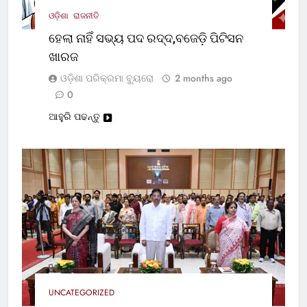
ଓଡ଼ିଶା
ରାଜନୀତି
ହେଲା ନାହିଁ ସଭ୍ୟ ପଦ ରଦ୍ଦ,ବଜେଡ଼ି ପିଟିସନ
ଖାରଜ
ଓଡ଼ିଶା ପରିକ୍ରମା ବ୍ୟୁରୋ
2 months ago
0
ଆହୁରି ପଢନ୍ତୁ
UNCATEGORIZED