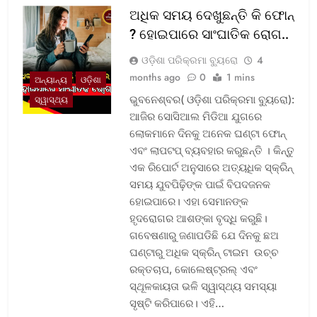
ଅଧିକ ସମୟ ଦେଖୁଛନ୍ତି କି ଫୋନ୍
? ହୋଇପାରେ ସାଂଘାତିକ ରୋଗ..
ଓଡ଼ିଶା ପରିକ୍ରମା ବ୍ୟୁରୋ
4
months ago
0
1 mins
ଅନ୍ୟାନ୍ୟ
ଓଡ଼ିଶା
ଭୁବନେଶ୍ବର( ଓଡ଼ିଶା ପରିକ୍ରମା ବ୍ୟୁରୋ):
ସ୍ୱାସ୍ଥ୍ୟ
ଆଜିର ସୋସିଆଲ ମିଡିଆ ଯୁଗରେ
ଲୋକମାନେ ଦିନକୁ ଅନେକ ଘଣ୍ଟା ଫୋନ୍
ଏବଂ ଲାପଟପ୍ ବ୍ୟବହାର କରୁଛନ୍ତି । କିନ୍ତୁ
ଏକ ରିପୋର୍ଟ ଅନୁସାରେ ଅତ୍ୟଧିକ ସ୍କ୍ରିନ୍
ସମୟ ଯୁବପିଢ଼ିଙ୍କ ପାଇଁ ବିପଦଜନକ
ହୋଇପାରେ। ଏହା ସେମାନଙ୍କ
ହୃଦରୋଗର ଆଶଙ୍କା ବୃଦ୍ଧି କରୁଛି।
ଗବେଷଣାରୁ ଜଣାପଡିଛି ଯେ ଦିନକୁ ଛଅ
ଘଣ୍ଟାରୁ ଅଧିକ ସ୍କ୍ରିନ୍ ଟାଇମ ଉଚ୍ଚ
ରକ୍ତଚାପ, କୋଲେଷ୍ଟ୍ରଲ୍ ଏବଂ
ସ୍ଥୂଳକାୟତା ଭଳି ସ୍ୱାସ୍ଥ୍ୟ ସମସ୍ୟା
ସୃଷ୍ଟି କରିପାରେ। ଏହି…