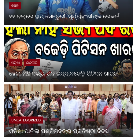
ଖେଳ
୧୧ ବଲ୍‌ରେ ହାପ୍ ସେଞ୍ଚୁରୀ, ସୂର୍ଯ୍ୟବଂଶୀଙ୍କ ରେକର୍ଡ
ଓଡ଼ିଶା
ରାଜନୀତି
ହେଲା ନାହିଁ ସଭ୍ୟ ପଦ ରଦ୍ଦ,ବଜେଡ଼ି ପିଟିସନ ଖାରଜ
UNCATEGORIZED
ଓଡ଼ିଶା ପାଳିଲା ପଶ୍ଚିମବଙ୍ଗ ପ୍ରତିଷ୍ଠା ଦିବସ