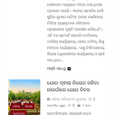
ଲୋକଙ୍କ ମଧ୍ୟରେ ତୀବ୍ର ଅସନ୍ତୋଷ
ପ୍ରକାଶ ପାଇଛି। ଏନେଇ ସାମାଜିକ କର୍ମୀ
ସୁନିଲ କୁମାର ମାଟିଆ ତାଙ୍କ ସୋସିଆଲ୍‌
ମିଡିଆ ହ୍ୟାଣ୍ଡେଲ ଜରିଆରେ
ପ୍ରଶାସନର ଦୃଷ୍ଟି ଆକର୍ଷଣ କରିଛନ୍ତି।
ଏହି ବସ ଷ୍ଟପଟି ନାଉଗାଁ ମେଡିକାଲ୍‌,
ତହସିଲ୍‌ କାର୍ଯ୍ୟାଳୟ, ବ୍ଲକ ଅଫିସ୍‌, ଶିଶୁ
ମଙ୍ଗଳ କାର୍ଯ୍ୟାଳୟ , ପଶୁ ଚିକିତ୍ସାଳୟ,
ଶିକ୍ଷା ଅଧିକାରୀଙ୍କ କାର୍ଯ୍ୟାଳୟ ଓ ଶ୍ରୀ
ଜଗନ୍ନାଥ…
ଆହୁରି ପଢନ୍ତୁ
ଯୋଗ ଦ୍ଵାରା ନିରୋଗ ରହିବା:
ନାଉଗାଁରେ ଯୋଗ ଦିବସ
ଓଡ଼ିଶା ପରିକ୍ରମା ବ୍ୟୁରୋ
2
months ago
0
1 min
ଓଡ଼ିଶା
ଶିକ୍ଷା
ଜଗତସିଂହପୁର: ସରକାରୀ ଉଚ୍ଚ
ସ୍ୱାସ୍ଥ୍ୟ