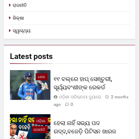
ରାଜନୀତି
ଶିକ୍ଷା
ସ୍ୱାସ୍ଥ୍ୟ
Latest
posts
ଖେଳ
୧୧ ବଲ୍‌ରେ ହାପ୍ ସେଞ୍ଚୁରୀ,
ସୂର୍ଯ୍ୟବଂଶୀଙ୍କ ରେକର୍ଡ
ଓଡ଼ିଶା ପରିକ୍ରମା ବ୍ୟୁରୋ
2 months
ago
0
ଓଡ଼ିଶା
ହେଲା ନାହିଁ ସଭ୍ୟ ପଦ
ରାଜନୀତି
ରଦ୍ଦ,ବଜେଡ଼ି ପିଟିସନ ଖାରଜ