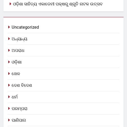
ଓଡ଼ିଶା ସାହିତ୍ୟ ଏକାଡେମୀ ପକ୍ଷରୁ ଶ୍ରୁତି ନାଟକ ଉତ୍ସବ
Uncategorized
ଅନ୍ୟାନ୍ୟ
ଅପରାଧ
ଓଡ଼ିଶା
ଖେଳ
ଦେଶ ବିଦେଶ
ଧର୍ମ
ପରମ୍ପରା
ପାଣିପାଗ