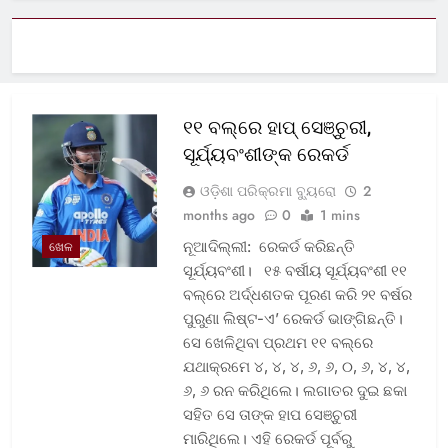
୧୧ ବଲ୍‌ରେ ହାପ୍ ସେଞ୍ଚୁରୀ,
ସୂର୍ଯ୍ୟବଂଶୀଙ୍କ ରେକର୍ଡ
ଓଡ଼ିଶା ପରିକ୍ରମା ବ୍ୟୁରୋ
2
months ago
0
1 mins
ନୂଆଦିଲ୍ଲୀ: ରେକର୍ଡ କରିଛନ୍ତି
ଖେଳ
ସୂର୍ଯ୍ୟବଂଶୀ। ୧୫ ବର୍ଷୀୟ ସୂର୍ଯ୍ୟବଂଶୀ ୧୧
ବଲ୍‌ରେ ଅର୍ଦ୍ଧଶତକ ପୂରଣ କରି ୨୧ ବର୍ଷର
ପୁରୁଣା ଲିଷ୍ଟ-ଏ’ ରେକର୍ଡ ଭାଙ୍ଗିଛନ୍ତି।
ସେ ଖେଳିଥିବା ପ୍ରଥମ ୧୧ ବଲ୍‌ରେ
ଯଥାକ୍ରମେ ୪, ୪, ୪, ୬, ୬, ୦, ୬, ୪, ୪,
୬, ୬ ରନ କରିଥିଲେ। ଲଗାତର ଦୁଇ ଛକା
ସହିତ ସେ ତାଙ୍କ ହାପ ସେଞ୍ଚୁରୀ
ମାରିଥିଲେ। ଏହି ରେକର୍ଡ ପୂର୍ବରୁ