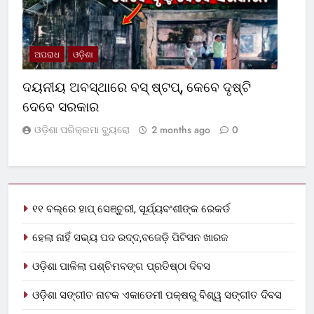
ଅପରାଧ
ଓଡ଼ିଶା
ଦୟନୀୟ ଅବସ୍ଥାରେ ବସ୍‌ ଷ୍ଟପ୍‌, କେବେ ଦୃଷ୍ଟି
ଦେବେ ସରକାର
ଓଡ଼ିଶା ପରିକ୍ରମା ବ୍ୟୁରୋ
2 months ago
0
୧୧ ବଲ୍‌ରେ ହାପ୍ ସେଞ୍ଚୁରୀ, ସୂର୍ଯ୍ୟବଂଶୀଙ୍କ ରେକର୍ଡ
ହେଲା ନାହିଁ ସଭ୍ୟ ପଦ ରଦ୍ଦ,ବଜେଡ଼ି ପିଟିସନ ଖାରଜ
ଓଡ଼ିଶା ପାଳିଲା ପଶ୍ଚିମବଙ୍ଗ ପ୍ରତିଷ୍ଠା ଦିବସ
ଓଡ଼ିଶା ସଙ୍ଗୀତ ନାଟକ ଏକାଡେମୀ ପକ୍ଷରୁ ବିଶ୍ୱ ସଙ୍ଗୀତ ଦିବସ