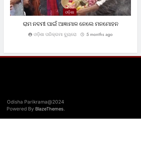
ଓଡ଼ିଶା
ରାମ ନବମୀ ପାଇଁ ଆଜ୍ଞାମାଳ ନେଲେ ମନମୋହନ
ଓଡ଼ିଶା ପରିକ୍ରମା ବ୍ୟୁରୋ
5 months ago
Odisha Parikrama@2024
Powered By
.
BlazeThemes