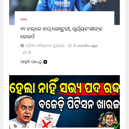
ଖେଳ
୧୧ ବଲ୍‌ରେ ହାପ୍ ସେଞ୍ଚୁରୀ, ସୂର୍ଯ୍ୟବଂଶୀଙ୍କ
ରେକର୍ଡ
ଓଡ଼ିଶା ପରିକ୍ରମା ବ୍ୟୁରୋ
2 months ago
0
ଆହୁରି ପଢନ୍ତୁ