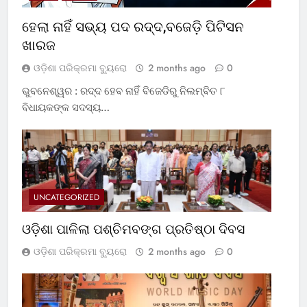
ହେଲା ନାହିଁ ସଭ୍ୟ ପଦ ରଦ୍ଦ,ବଜେଡ଼ି ପିଟିସନ
ଖାରଜ
ଓଡ଼ିଶା ପରିକ୍ରମା ବ୍ୟୁରୋ
2 months ago
0
ଭୁବନେଶ୍ୱର : ରଦ୍ଦ ହେବ ନାହିଁ ବିଜେଡିରୁ ନିଲମ୍ବିତ ୮
ବିଧାୟକଙ୍କ ସଦସ୍ୟ…
UNCATEGORIZED
ଓଡ଼ିଶା ପାଳିଲା ପଶ୍ଚିମବଙ୍ଗ ପ୍ରତିଷ୍ଠା ଦିବସ
ଓଡ଼ିଶା ପରିକ୍ରମା ବ୍ୟୁରୋ
2 months ago
0