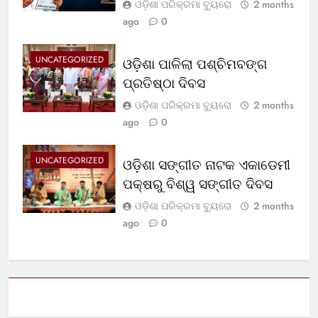
ଓଡ଼ିଶା ପରିକ୍ରମା ବ୍ୟୁରୋ
2 months
ago
0
UNCATEGORIZED
ଓଡ଼ିଶା ପାଳିଲା ପଶ୍ଚିମବଙ୍ଗ
ପ୍ରତିଷ୍ଠା ଦିବସ
ଓଡ଼ିଶା ପରିକ୍ରମା ବ୍ୟୁରୋ
2 months
ago
0
UNCATEGORIZED
ଓଡ଼ିଶା ସଙ୍ଗୀତ ନାଟକ ଏକାଡେମୀ
ପକ୍ଷରୁ ବିଶ୍ୱ ସଙ୍ଗୀତ ଦିବସ
ଓଡ଼ିଶା ପରିକ୍ରମା ବ୍ୟୁରୋ
2 months
ago
0