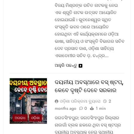
ବିଜୟ ମିଶ୍ରଙ୍କ ରଚିତ ନାଟକକୁ ନେଇ
ଏକ ଶ୍ରୁତି ନାଟକ ଉତ୍ସବ ଆୟୋଜିତ
ହୋଇଯାଇଛି। ଭୁବନେଶ୍ୱର ସ୍ଥିତ
ସଂସ୍କୃତି ଭବନ ଠାରେ ଆୟୋଜିତ
ହୋଇଥିବା ଏହି କାର୍ଯ୍ୟକ୍ରମରେ ଓଡ଼ିଆ
ଭାଷା, ସାହିତ୍ୟ ଓ ସଂସ୍କୃତି ବିଭାଗର ସଚିବ
ଦେବ ପ୍ରସାଦ ଦାଶ, ଓଡ଼ିଶା ସାହିତ୍ୟ
ଏକାଡେମୀର ସଚିବ ଡ଼. ଚନ୍ଦ୍ର…
ଆହୁରି ପଢନ୍ତୁ
ଦୟନୀୟ ଅବସ୍ଥାରେ ବସ୍‌ ଷ୍ଟପ୍‌,
କେବେ ଦୃଷ୍ଟି ଦେବେ ସରକାର
ଓଡ଼ିଶା ପରିକ୍ରମା ବ୍ୟୁରୋ
2
months ago
0
1 min
ଜଗତସିଂହପୁର: ଜଗତସିଂହପୁର ଜିଲ୍ଲାର
ଅପରାଧ
ଓଡ଼ିଶା
ନାଉଗାଁ ବ୍ଲକ ଛକରେ ଥିବା ବସ୍‌ ଷ୍ଟପ୍‌ର
ଦୟନୀୟ ଅବସ୍ଥାକୁ ନେଇ ସ୍ଥାନୀୟ