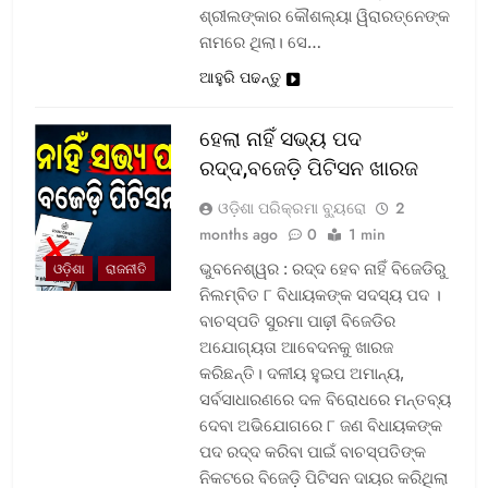
ଶ୍ରୀଲଙ୍କାର କୌଶଲ୍ୟା ୱିରାରତ୍ନେଙ୍କ
ନାମରେ ଥିଲା। ସେ…
ଆହୁରି ପଢନ୍ତୁ
ହେଲା ନାହିଁ ସଭ୍ୟ ପଦ
ରଦ୍ଦ,ବଜେଡ଼ି ପିଟିସନ ଖାରଜ
ଓଡ଼ିଶା ପରିକ୍ରମା ବ୍ୟୁରୋ
2
months ago
0
1 min
ଭୁବନେଶ୍ୱର : ରଦ୍ଦ ହେବ ନାହିଁ ବିଜେଡିରୁ
ଓଡ଼ିଶା
ରାଜନୀତି
ନିଲମ୍ବିତ ୮ ବିଧାୟକଙ୍କ ସଦସ୍ୟ ପଦ ।
ବାଚସ୍ପତି ସୁରମା ପାଢ଼ୀ ବିଜେଡିର
ଅଯୋଗ୍ୟତା ଆବେଦନକୁ ଖାରଜ
କରିଛନ୍ତି। ଦଳୀୟ ହୁଇପ ଅମାନ୍ୟ,
ସର୍ବସାଧାରଣରେ ଦଳ ବିରୋଧରେ ମନ୍ତବ୍ୟ
ଦେବା ଅଭିଯୋଗରେ ୮ ଜଣ ବିଧାୟକଙ୍କ
ପଦ ରଦ୍ଦ କରିବା ପାଇଁ ବାଚସ୍ପତିଙ୍କ
ନିକଟରେ ବିଜେଡ଼ି ପିଟିସନ ଦାୟର କରିଥିଲା