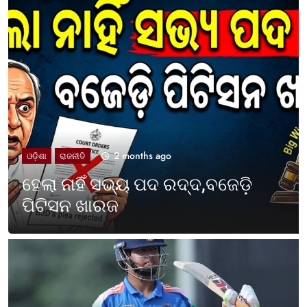
2 months ago
UNCATEGORIZED
ଓଡ଼ିଶା ପାଳିଲା ପଶ୍ଚିମବଙ୍ଗ
ପ୍ରତିଷ୍ଠା ଦିବସ