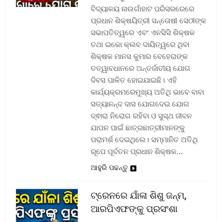
ବିଦ୍ୟାଳୟ ନାଉଗାଁହାଟ ପରିସରରେରେ
ପ୍ରଧାନ ଶିକ୍ଷୟିତ୍ରୀ ସନ୍ତୋଷୀ ସେଠୀଙ୍କ
ସଭାପତିତ୍ୱରେ ଏବଂ ଏନସିସି ଶିକ୍ଷକ
ତଥା ଇକୋ କ୍ଲବ ଦାୟିତ୍ୱରେ ଥିବା
ଶିକ୍ଷକ ମାନସ କୁମାର ବେହେରାଙ୍କ
ତତ୍ୱାବଧାନରେ ଅନ୍ତର୍ଜାତୀୟ ଯୋଗ
ଦିବସ ପାଳିତ ହୋଇଯାଇଛି। ଏହି
କାର୍ଯ୍ୟକ୍ରମରେମୁଖ୍ୟ ଅତିଥି ଭାବେ ବାବା
ସତ୍ୟାନନ୍ଦ ଦାସ ଯୋଗଦେଇ ଯୋଗ
ଦ୍ଵାରା ନିରୋଗ ରହିବା ଓ ସୁସ୍ଥ ଜୀବନ
ଯାପନ ପାଇଁ ଛାତ୍ରଛାତ୍ରୀମାନଙ୍କୁ
ପରାମର୍ଶ ଦେଇଥିଲେ। ସମ୍ମାନିତ ଅତିଥି
ରୂପେ ପୂର୍ବତନ ପ୍ରଧାନ ଶିକ୍ଷକ…
ଆହୁରି ପଢନ୍ତୁ
ଟ୍ରେନରେ ଯାଁଳା ଶିଶୁ ଜନ୍ମ,
ଆରପିଏଫଙ୍କୁ ପ୍ରସଂଶା