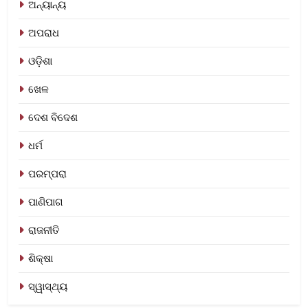
ଅନ୍ୟାନ୍ୟ
ଅପରାଧ
ଓଡ଼ିଶା
ଖେଳ
ଦେଶ ବିଦେଶ
ଧର୍ମ
ପରମ୍ପରା
ପାଣିପାଗ
ରାଜନୀତି
ଶିକ୍ଷା
ସ୍ୱାସ୍ଥ୍ୟ