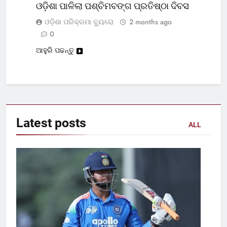
ଓଡ଼ିଶା ପାଳିଲା ପଶ୍ଚିମବଙ୍ଗ ପ୍ରତିଷ୍ଠା ଦିବସ
ଓଡ଼ିଶା ପରିକ୍ରମା ବ୍ୟୁରୋ
2 months ago
0
ଆହୁରି ପଢନ୍ତୁ
Latest
posts
ALL