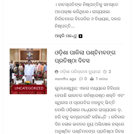
। ବାଚସ୍ପତିଙ୍କ ନିଷ୍ପତ୍ତିକୁ ସମସ୍ତେ
ଅପେକ୍ଷା କରିଥିଲେ। ରାଜ୍ୟସଭା
ନିର୍ବାଚନରେ ବିଜେଡିର ୬ ବିଧାୟକ, ଦଳର
ନିଷ୍ପତ୍ତି…
ଆହୁରି ପଢନ୍ତୁ
ଓଡ଼ିଶା ପାଳିଲା ପଶ୍ଚିମବଙ୍ଗ
ପ୍ରତିଷ୍ଠା ଦିବସ
ଓଡ଼ିଶା ପରିକ୍ରମା ବ୍ୟୁରୋ
2
months ago
0
1 mins
ଭୁବନେଶ୍ୱର: ଏକତା ମଧ୍ୟରେ ବିବିଧତା
UNCATEGORIZED
ହେଉଛି ଭାରତର ସର୍ବଶ୍ରେଷ୍ଠ ଶକ୍ତି ଏବଂ
ସ୍ଥିରତା ଓ ପ୍ରଗତିର ମଜବୁତ୍ ଭିତ୍ତି
ବୋଲି ଓଡ଼ିଶାର ମାନ୍ୟବର ରାଜ୍ୟପାଳ ଡ଼.
ହରି ବାବୁ କମ୍ଭମପାଟି କହିଛନ୍ତି । ରବିବାର
ଦିନ ଲୋକ ଭବନର ନ୍ୟୁ ଅଭିଷେକ ହଲ୍‌ରେ
ଅନୁଷ୍ଠିତ ପଶ୍ଚିମବଙ୍ଗ ପ୍ରତିଷ୍ଠା ଦିବସ