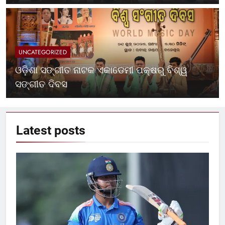
UNCATEGORIZED
ଓଡ଼ିଶା ସଙ୍ଗୀତ ନାଟକ ଏକାଡେମୀ ପକ୍ଷରୁ ବିଶ୍ୱ
ସଙ୍ଗୀତ ଦିବସ
Latest
posts