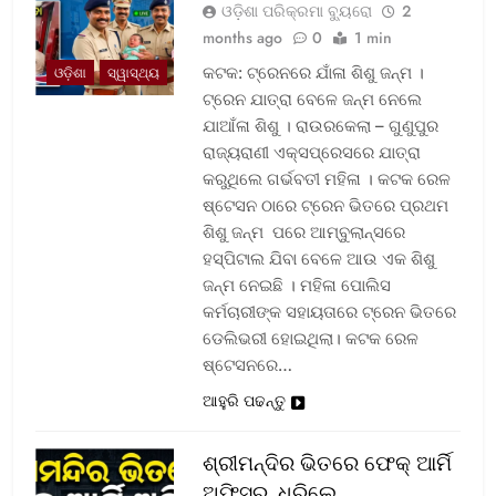
ଓଡ଼ିଶା ପରିକ୍ରମା ବ୍ୟୁରୋ
2
months ago
0
1 min
କଟକ: ଟ୍ରେନରେ ଯାଁଳା ଶିଶୁ ଜନ୍ମ ।
ଓଡ଼ିଶା
ସ୍ୱାସ୍ଥ୍ୟ
ଟ୍ରେନ ଯାତ୍ରା ବେଳେ ଜନ୍ମ ନେଲେ
ଯାଆଁଳା ଶିଶୁ । ରାଉରକେଲା – ଗୁଣୁପୁର
ରାଜ୍ୟରାଣୀ ଏକ୍ସପ୍ରେସରେ ଯାତ୍ରା
କରୁଥିଲେ ଗର୍ଭବତୀ ମହିଳା । କଟକ ରେଳ
ଷ୍ଟେସନ ଠାରେ ଟ୍ରେନ ଭିତରେ ପ୍ରଥମ
ଶିଶୁ ଜନ୍ମ ପରେ ଆମ୍ବୁଲାନ୍ସରେ
ହସ୍ପିଟାଲ ଯିବା ବେଳେ ଆଉ ଏକ ଶିଶୁ
ଜନ୍ମ ନେଇଛି । ମହିଳା ପୋଲିସ
କର୍ମଚାରୀଙ୍କ ସହାୟତାରେ ଟ୍ରେନ ଭିତରେ
ଡେଲିଭରୀ ହୋଇଥିଲା। କଟକ ରେଳ
ଷ୍ଟେସନରେ…
ଆହୁରି ପଢନ୍ତୁ
ଶ୍ରୀମନ୍ଦିର ଭିତରେ ଫେକ୍ ଆର୍ମି
ଅଫିସର, ଧରିଲେ