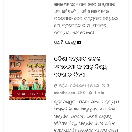
ସମାରୋହରେ ଯୋଗ ଦେଇ ରାଜ୍ୟପାଳ
ଏହା କହିଛନ୍ତି । ଏହି ସମାରୋହରେ
ଉଦବୋଧନ ଦେଇ ରାଜ୍ୟପାଳ କହିଥିଲେ
ଯେ, ପ୍ରତ୍ୟେକ ଭାଷା, ସଂସ୍କୃତି,
ପରମ୍ପରା ଏବଂ ଗୋଷ୍ଠୀ…
ଆହୁରି ପଢନ୍ତୁ
ଓଡ଼ିଶା ସଙ୍ଗୀତ ନାଟକ
ଏକାଡେମୀ ପକ୍ଷରୁ ବିଶ୍ୱ
ସଙ୍ଗୀତ ଦିବସ
ଓଡ଼ିଶା ପରିକ୍ରମା ବ୍ୟୁରୋ
2
months ago
0
1 min
UNCATEGORIZED
ଭୁବନେଶ୍ୱର : ଓଡ଼ିଆ ଭାଷା, ସାହିତ୍ୟ ଓ
ସଂସ୍କୃତି ବିଭାଗ ଆନୁକୂଲ୍ୟରେ ଓଡ଼ିଶା
ସଙ୍ଗୀତ ନାଟକ ଏକାଡେମୀ ପକ୍ଷରୁ
ରବିବାର ବିଶ୍ୱ ସଙ୍ଗୀତ ଦିବସ ପାଳିତ
ହୋଇଯାଇଛି। ରବୀନ୍ଦ୍ର ମଣ୍ଡପ ଠାରେ