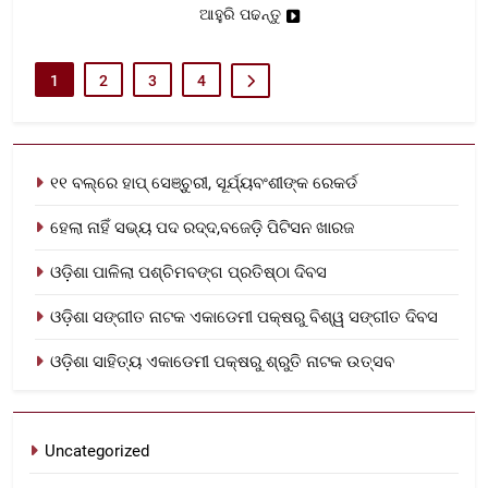
ଆହୁରି ପଢନ୍ତୁ
1
2
3
4
୧୧ ବଲ୍‌ରେ ହାପ୍ ସେଞ୍ଚୁରୀ, ସୂର୍ଯ୍ୟବଂଶୀଙ୍କ ରେକର୍ଡ
ହେଲା ନାହିଁ ସଭ୍ୟ ପଦ ରଦ୍ଦ,ବଜେଡ଼ି ପିଟିସନ ଖାରଜ
ଓଡ଼ିଶା ପାଳିଲା ପଶ୍ଚିମବଙ୍ଗ ପ୍ରତିଷ୍ଠା ଦିବସ
ଓଡ଼ିଶା ସଙ୍ଗୀତ ନାଟକ ଏକାଡେମୀ ପକ୍ଷରୁ ବିଶ୍ୱ ସଙ୍ଗୀତ ଦିବସ
ଓଡ଼ିଶା ସାହିତ୍ୟ ଏକାଡେମୀ ପକ୍ଷରୁ ଶ୍ରୁତି ନାଟକ ଉତ୍ସବ
Uncategorized