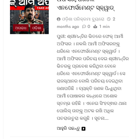
ଏନଫୋର୍ସମେଣ୍ଟ ସ୍କ୍ୱାଡ୍‌
ଓଡ଼ିଶା ପରିକ୍ରମା ବ୍ୟୁରୋ
2
months ago
0
1 min
ଅପରାଧ
ଓଡ଼ିଶା
ପୁରୀ: ଶ୍ରୀମନ୍ଦିର ଭିତରେ ଫେକ୍ ଆର୍ମୀ
ଅଫିସର । ନକଲି ଆର୍ମୀ ଅଫିସରଙ୍କୁ
ଧରିଲେ ଏନଫୋର୍ସମେଣ୍ଟ ସ୍କ୍ୱାର୍ଡ ।
ଆର୍ମୀ ଅଫିସର ପରିଚୟ ଦେଇ ଶ୍ରୀମନ୍ଦିର
ଭିତରକୁ ପ୍ରବେଶ କରିଥିବା ବେଳେ
ଧରିଲେ ଏନଫୋର୍ସମେଣ୍ଟ ସ୍କ୍ୱାର୍ଡ। ସେ
ରାଜସ୍ଥାନର ବୋଲି ପରିଚୟ ଦେଇଥିବା
ଜଣାପଡିଛି । ବ୍ୟକ୍ତି ଜଣକ ପିନ୍ଧିଥିବା
ଆର୍ମୀ ପୋଷାକର କାନ୍ଧରେ ଅଶୋକ
ସ୍ତମ୍ଭ ରହିଛି । ଏନେଇ ସିଂହଦ୍ଵାର ଥାନା
ପୋଲିସ୍ ତାଙ୍କୁ ଅଟକ ରଖି ଅଧିକ
ପଚରାଉଚୁରା କରୁଛି । ସୂଚନା…
ଆହୁରି ପଢନ୍ତୁ