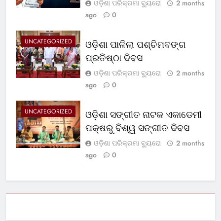
ଓଡ଼ିଶା ପରିକ୍ରମା ବ୍ୟୁରୋ
2 months
ago
0
UNCATEGORIZED
ଓଡ଼ିଶା ପାଳିଲା ପଶ୍ଚିମବଙ୍ଗ
ପ୍ରତିଷ୍ଠା ଦିବସ
ଓଡ଼ିଶା ପରିକ୍ରମା ବ୍ୟୁରୋ
2 months
ago
0
UNCATEGORIZED
ଓଡ଼ିଶା ସଙ୍ଗୀତ ନାଟକ ଏକାଡେମୀ
ପକ୍ଷରୁ ବିଶ୍ୱ ସଙ୍ଗୀତ ଦିବସ
ଓଡ଼ିଶା ପରିକ୍ରମା ବ୍ୟୁରୋ
2 months
ago
0