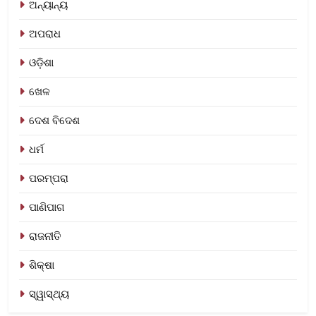
ଅନ୍ୟାନ୍ୟ
ଅପରାଧ
ଓଡ଼ିଶା
ଖେଳ
ଦେଶ ବିଦେଶ
ଧର୍ମ
ପରମ୍ପରା
ପାଣିପାଗ
ରାଜନୀତି
ଶିକ୍ଷା
ସ୍ୱାସ୍ଥ୍ୟ