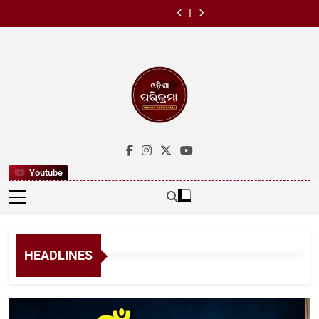
ଓଡ଼ିଶା ସଙ୍ଗୀତ
୧୧ ବଲ୍‌ରେ ହାପ୍
Skip
ସଙ୍ଗୀତ ଦିବସ
ରେକର୍ଡ
ଖାରଜ
ପ୍ରତିଷ୍ଠା ଦିବସ
ନାଟକ ଏକାଡେମୀ
ସେଞ୍ଚୁରୀ,
ହେଲା ନାହିଁ ସଭ୍ୟ ପଦ
ଓଡ଼ିଶା ପାଳିଲା
ପକ୍ଷରୁ ବିଶ୍ୱ
ସୂର୍ଯ୍ୟବଂଶୀଙ୍କ
to
ରଦ୍ଦ,ବଜେଡ଼ି ପିଟିସନ
ପଶ୍ଚିମବଙ୍ଗ
ଓଡ଼ିଶା ସଙ୍ଗୀତ
ସଙ୍ଗୀତ ଦିବସ
ରେକର୍ଡ
ଖାରଜ
ପ୍ରତିଷ୍ଠା ଦିବସ
ନାଟକ ଏକାଡେମୀ
content
ପକ୍ଷରୁ ବିଶ୍ୱ
ସଙ୍ଗୀତ ଦିବସ
Odishaparikr
Latest News
Youtube
HEADLINES