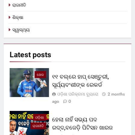
ରାଜନୀତି
ଶିକ୍ଷା
ସ୍ୱାସ୍ଥ୍ୟ
Latest
posts
ଖେଳ
୧୧ ବଲ୍‌ରେ ହାପ୍ ସେଞ୍ଚୁରୀ,
ସୂର୍ଯ୍ୟବଂଶୀଙ୍କ ରେକର୍ଡ
ଓଡ଼ିଶା ପରିକ୍ରମା ବ୍ୟୁରୋ
2 months
ago
0
ଓଡ଼ିଶା
ହେଲା ନାହିଁ ସଭ୍ୟ ପଦ
ରାଜନୀତି
ରଦ୍ଦ,ବଜେଡ଼ି ପିଟିସନ ଖାରଜ