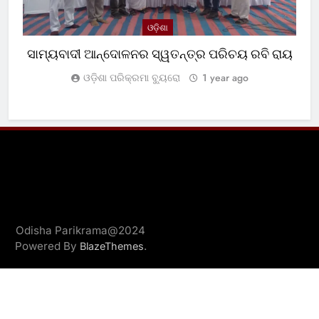
ଓଡ଼ିଶା
ସାମ୍ୟବାଦୀ ଆନ୍ଦୋଳନର ସ୍ୱତନ୍ତ୍ର ପରିଚୟ ରବି ରାୟ
ପ
ଓଡ଼ିଶା ପରିକ୍ରମା ବ୍ୟୁରୋ
1 year ago
Odisha Parikrama@2024
Powered By
.
BlazeThemes