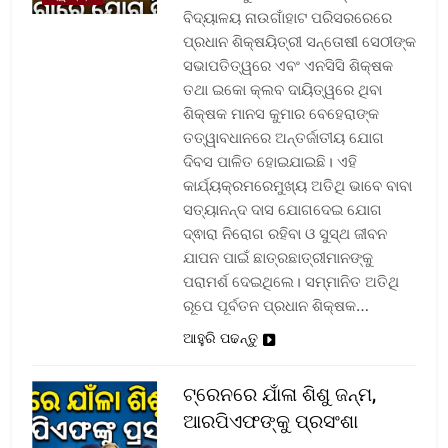
ବିଦ୍ୟାଳୟ ନାଉଗାଁହାଟ ପରିସରରେରେ
ପ୍ରଧାନ ଶିକ୍ଷୟିତ୍ରୀ ସନ୍ତୋଷୀ ସେଠୀଙ୍କ
ସଭାପତିତ୍ୱରେ ଏବଂ ଏନସିସି ଶିକ୍ଷକ
ତଥା ଇକୋ କ୍ଲବ ଦାୟିତ୍ୱରେ ଥିବା
ଶିକ୍ଷକ ମାନସ କୁମାର ବେହେରାଙ୍କ
ତତ୍ୱାବଧାନରେ ଅନ୍ତର୍ଜାତୀୟ ଯୋଗ
ଦିବସ ପାଳିତ ହୋଇଯାଇଛି। ଏହି
କାର୍ଯ୍ୟକ୍ରମରେମୁଖ୍ୟ ଅତିଥି ଭାବେ ବାବା
ସତ୍ୟାନନ୍ଦ ଦାସ ଯୋଗଦେଇ ଯୋଗ
ଦ୍ଵାରା ନିରୋଗ ରହିବା ଓ ସୁସ୍ଥ ଜୀବନ
ଯାପନ ପାଇଁ ଛାତ୍ରଛାତ୍ରୀମାନଙ୍କୁ
ପରାମର୍ଶ ଦେଇଥିଲେ। ସମ୍ମାନିତ ଅତିଥି
ରୂପେ ପୂର୍ବତନ ପ୍ରଧାନ ଶିକ୍ଷକ…
ଆହୁରି ପଢନ୍ତୁ
ଟ୍ରେନରେ ଯାଁଳା ଶିଶୁ ଜନ୍ମ,
ଆରପିଏଫଙ୍କୁ ପ୍ରସଂଶା