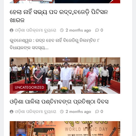
ହେଲା ନାହିଁ ସଭ୍ୟ ପଦ ରଦ୍ଦ,ବଜେଡ଼ି ପିଟିସନ
ଖାରଜ
ଓଡ଼ିଶା ପରିକ୍ରମା ବ୍ୟୁରୋ
2 months ago
0
ଭୁବନେଶ୍ୱର : ରଦ୍ଦ ହେବ ନାହିଁ ବିଜେଡିରୁ ନିଲମ୍ବିତ ୮
ବିଧାୟକଙ୍କ ସଦସ୍ୟ…
UNCATEGORIZED
ଓଡ଼ିଶା ପାଳିଲା ପଶ୍ଚିମବଙ୍ଗ ପ୍ରତିଷ୍ଠା ଦିବସ
ଓଡ଼ିଶା ପରିକ୍ରମା ବ୍ୟୁରୋ
2 months ago
0