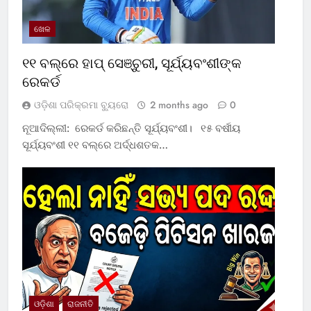
ଖେଳ
୧୧ ବଲ୍‌ରେ ହାପ୍ ସେଞ୍ଚୁରୀ, ସୂର୍ଯ୍ୟବଂଶୀଙ୍କ
ରେକର୍ଡ
ଓଡ଼ିଶା ପରିକ୍ରମା ବ୍ୟୁରୋ
2 months ago
0
ନୂଆଦିଲ୍ଲୀ: ରେକର୍ଡ କରିଛନ୍ତି ସୂର୍ଯ୍ୟବଂଶୀ। ୧୫ ବର୍ଷୀୟ
ସୂର୍ଯ୍ୟବଂଶୀ ୧୧ ବଲ୍‌ରେ ଅର୍ଦ୍ଧଶତକ…
ଓଡ଼ିଶା
ରାଜନୀତି