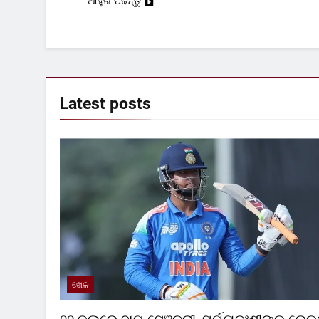
ଆହୁରି ପଢନ୍ତୁ
Latest
posts
ଖେଳ