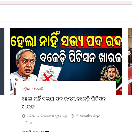
ଓଡ଼ିଶା
ରାଜନୀତି
ହେଲା ନାହିଁ ସଭ୍ୟ ପଦ ରଦ୍ଦ,ବଜେଡ଼ି ପିଟିସନ
ଖାରଜ
ଓଡ଼ିଶା ପରିକ୍ରମା ବ୍ୟୁରୋ
2 Months Ago
0