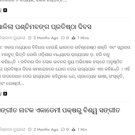
ତୁ
ପାଳିଲା ପଶ୍ଚିମବଙ୍ଗ ପ୍ରତିଷ୍ଠା ଦିବସ
ରିକ୍ରମା ବ୍ୟୁରୋ
2 Months Ago
0
1 Mins
: ଏକତା ମଧ୍ୟରେ ବିବିଧତା ହେଉଛି ଭାରତର ସର୍ବଶ୍ରେଷ୍ଠ ଶକ୍ତି ଏବଂ ସ୍ଥିରତା
ମଜବୁତ୍ ଭିତ୍ତି ବୋଲି ଓଡ଼ିଶାର ମାନ୍ୟବର ରାଜ୍ୟପାଳ ଡ଼. ହରି ବାବୁ
 କହିଛନ୍ତି । ରବିବାର ଦିନ ଲୋକ ଭବନର ନ୍ୟୁ ଅଭିଷେକ ହଲ୍‌ରେ ଅନୁଷ୍ଠିତ
ଗ ପ୍ରତିଷ୍ଠା ଦିବସ ସମାରୋହରେ ଯୋଗ ଦେଇ ରାଜ୍ୟପାଳ ଏହା କହିଛନ୍ତି । ଏହି
ଉଦବୋଧନ ଦେଇ ରାଜ୍ୟପାଳ କହିଥିଲେ ଯେ, ପ୍ରତ୍ୟେକ ଭାଷା, ସଂସ୍କୃତି,
ଏବଂ ଗୋଷ୍ଠୀ…
ତୁ
 ସଙ୍ଗୀତ ନାଟକ ଏକାଡେମୀ ପକ୍ଷରୁ ବିଶ୍ୱ ସଙ୍ଗୀତ
ରିକ୍ରମା ବ୍ୟୁରୋ
2 Months Ago
0
1 Min