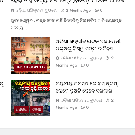
୍ଡ
ହେଲା ନାହିଁ ସଭ୍ୟ ପଦ ରଦ୍ଦ,ବଜେଡ଼ି ପିଟିସନ ଖାରଜ
ଓଡ଼ିଶା ପରିକ୍ରମା ବ୍ୟୁରୋ
2 Months Ago
0
ଭୁବନେଶ୍ୱର : ରଦ୍ଦ ହେବ ନାହିଁ ବିଜେଡିରୁ ନିଲମ୍ବିତ ୮ ବିଧାୟକଙ୍କ
ସଦସ୍ୟ…
ଓଡ଼ିଶା ସଙ୍ଗୀତ ନାଟକ ଏକାଡେମୀ
ପକ୍ଷରୁ ବିଶ୍ୱ ସଙ୍ଗୀତ ଦିବସ
ଓଡ଼ିଶା ପରିକ୍ରମା ବ୍ୟୁରୋ
2
Months Ago
0
UNCATEGORIZED
ରୁ
ଦୟନୀୟ ଅବସ୍ଥାରେ ବସ୍‌ ଷ୍ଟପ୍‌,
କେବେ ଦୃଷ୍ଟି ଦେବେ ସରକାର
ଓଡ଼ିଶା ପରିକ୍ରମା ବ୍ୟୁରୋ
2
Months Ago
0
ଅପରାଧ
ଓଡ଼ିଶା