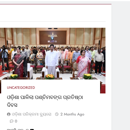
UNCATEGORIZED
ଓଡ଼ିଶା ପାଳିଲା ପଶ୍ଚିମବଙ୍ଗ ପ୍ରତିଷ୍ଠା
ଦିବସ
ଓଡ଼ିଶା ପରିକ୍ରମା ବ୍ୟୁରୋ
2 Months Ago
0