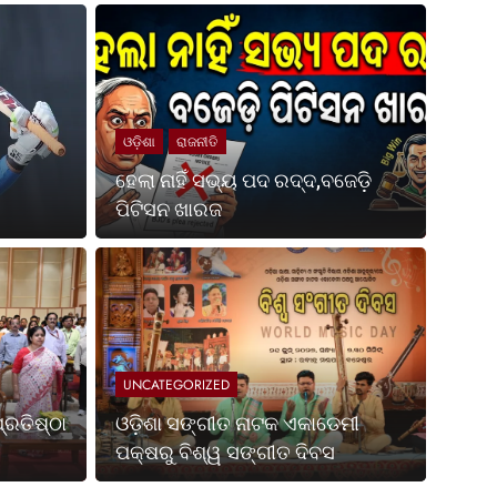
ଓଡ଼ିଶା
ରାଜନୀତି
ହେଲା ନାହିଁ ସଭ୍ୟ ପଦ ରଦ୍ଦ,ବଜେଡ଼ି
ପିଟିସନ ଖାରଜ
Ago
UNCATE
ପଶ୍ଚିମବଙ୍ଗ ପ୍ରତିଷ୍ଠା
ଓଡ଼
ପକ୍
UNCATEGORIZED
ା ହେଉଛି ଭାରତର ସର୍ବଶ୍ରେଷ୍ଠ ଶକ୍ତି ଏବଂ ସ୍ଥିରତା ଓ
ଭୁବନେଶ୍
୍ରତିଷ୍ଠା
ଓଡ଼ିଶା ସଙ୍ଗୀତ ନାଟକ ଏକାଡେମୀ
ଏକାଡେମ
ପକ୍ଷରୁ ବିଶ୍ୱ ସଙ୍ଗୀତ ଦିବସ