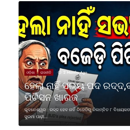
2 Months Ago
ଓଡ଼ିଶା
ରାଜନୀତି
ହେଲା ନାହିଁ ସଭ୍ୟ ପଦ ରଦ୍ଦ,
ପିଟିସନ ଖାରଜ
ତକ ପୂରଣ
ଭୁବନେଶ୍ୱର : ରଦ୍ଦ ହେବ ନାହିଁ ବିଜେଡିରୁ ନିଲମ୍ବିତ ୮ ବିଧାୟ
ସୁରମା ପାଢ଼ୀ…