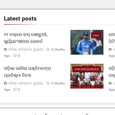
Latest
posts
୧୧ ବଲ୍‌ରେ ହାପ୍ ସେଞ୍ଚୁରୀ,
ହେଲ
ଖେଳ
ସୂର୍ଯ୍ୟବଂଶୀଙ୍କ ରେକର୍ଡ
ପି
ଓଡ଼ିଶା ପରିକ୍ରମା ବ୍ୟୁରୋ
ଓ
2 Months
Ago
0
Ago
ଓଡ଼ିଶା ପାଳିଲା ପଶ୍ଚିମବଙ୍ଗ
ଓଡ
UNCATEGORIZED
ପ୍ରତିଷ୍ଠା ଦିବସ
ପକ
ଓଡ଼ିଶା ପରିକ୍ରମା ବ୍ୟୁରୋ
ଓ
2 Months
Ago
0
Ago