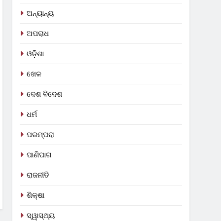
ଅନ୍ୟାନ୍ୟ
ଅପରାଧ
ଓଡ଼ିଶା
ଖେଳ
ଦେଶ ବିଦେଶ
ଧର୍ମ
ପରମ୍ପରା
ପାଣିପାଗ
ରାଜନୀତି
ଶିକ୍ଷା
ସ୍ୱାସ୍ଥ୍ୟ