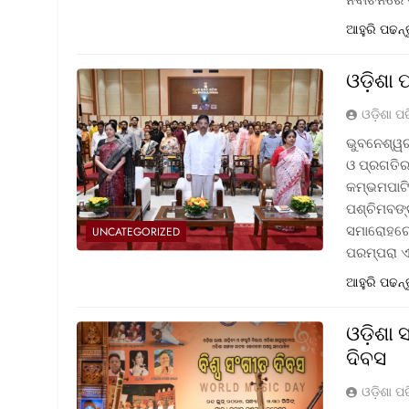
ଆହୁରି ପଢନ୍
ଓଡ଼ିଶା 
ଓଡ଼ିଶା ପ
ଭୁବନେଶ୍ୱର
ଓ ପ୍ରଗତିର 
କମ୍ଭମପାଟି
ପଶ୍ଚିମବଙ୍
ସମାରୋହରେ 
UNCATEGORIZED
ପରମ୍ପରା 
ଆହୁରି ପଢନ୍
ଓଡ଼ିଶା
ଦିବସ
ଓଡ଼ିଶା ପ