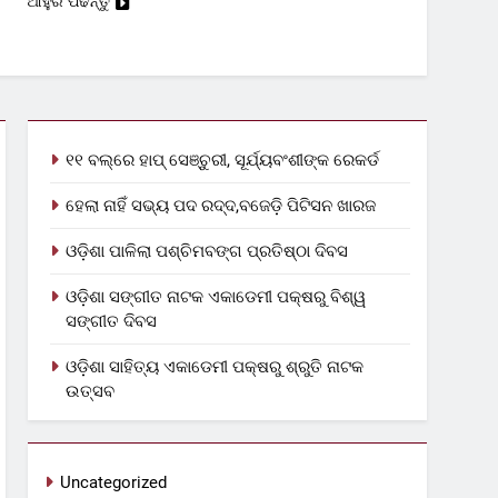
ଆହୁରି ପଢନ୍ତୁ
୧୧ ବଲ୍‌ରେ ହାପ୍ ସେଞ୍ଚୁରୀ, ସୂର୍ଯ୍ୟବଂଶୀଙ୍କ ରେକର୍ଡ
ହେଲା ନାହିଁ ସଭ୍ୟ ପଦ ରଦ୍ଦ,ବଜେଡ଼ି ପିଟିସନ ଖାରଜ
ଓଡ଼ିଶା ପାଳିଲା ପଶ୍ଚିମବଙ୍ଗ ପ୍ରତିଷ୍ଠା ଦିବସ
ଓଡ଼ିଶା ସଙ୍ଗୀତ ନାଟକ ଏକାଡେମୀ ପକ୍ଷରୁ ବିଶ୍ୱ
ସଙ୍ଗୀତ ଦିବସ
ଓଡ଼ିଶା ସାହିତ୍ୟ ଏକାଡେମୀ ପକ୍ଷରୁ ଶ୍ରୁତି ନାଟକ
ଉତ୍ସବ
Uncategorized