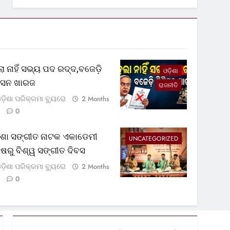
ା ନାହିଁ ସଭ୍ୟ ପଦ ରଦ୍ଦ,ବଜେଡ଼ି
ଓଡ଼ିଶା
ଟିସନ ଖାରଜ
ରାଜନୀତି
ଡ଼ିଶା ପରିକ୍ରମା ବ୍ୟୁରୋ
2 Months
0
଼ିଶା ସଙ୍ଗୀତ ନାଟକ ଏକାଡେମୀ
UNCATEGORIZED
୍ଷରୁ ବିଶ୍ୱ ସଙ୍ଗୀତ ଦିବସ
ଡ଼ିଶା ପରିକ୍ରମା ବ୍ୟୁରୋ
2 Months
0