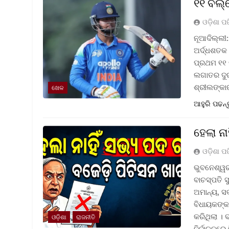
୧୧ ବଲ୍‌
ଓଡ଼ିଶା ପ
ନୂଆଦିଲ୍ଲୀ:
ଅର୍ଦ୍ଧଶତକ 
ପ୍ରଥମ ୧୧ ବ
ଲଗାତର ଦୁଇ 
ଶ୍ରୀଲଙ୍କା
ଖେଳ
ଆହୁରି ପଢନ୍
ହେଲା ନ
ଓଡ଼ିଶା ପ
ଭୁବନେଶ୍ୱର 
ବାଚସ୍ପତି 
ଅମାନ୍ୟ, ସ
ବିଧାୟକଙ୍କ
କରିଥିଲା । 
ଓଡ଼ିଶା
ରାଜନୀତି
ନିର୍ବାଚନରେ