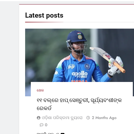
Latest
posts
ଖେଳ
୧୧ ବଲ୍‌ରେ ହାପ୍ ସେଞ୍ଚୁରୀ, ସୂର୍ଯ୍ୟବଂଶୀଙ୍କ
ରେକର୍ଡ
ଓଡ଼ିଶା ପରିକ୍ରମା ବ୍ୟୁରୋ
2 Months Ago
0