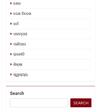
ଖେଳ
ଦେଶ ବିଦେଶ
ଧର୍ମ
ପରମ୍ପରା
ପାଣିପାଗ
ରାଜନୀତି
ଶିକ୍ଷା
ସ୍ୱାସ୍ଥ୍ୟ
Search
SEARCH