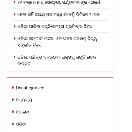
୧୧ ବଲ୍‌ରେ ହାପ୍ ସେଞ୍ଚୁରୀ, ସୂର୍ଯ୍ୟବଂଶୀଙ୍କ ରେକର୍ଡ
ହେଲା ନାହିଁ ସଭ୍ୟ ପଦ ରଦ୍ଦ,ବଜେଡ଼ି ପିଟିସନ ଖାରଜ
ଓଡ଼ିଶା ପାଳିଲା ପଶ୍ଚିମବଙ୍ଗ ପ୍ରତିଷ୍ଠା ଦିବସ
ଓଡ଼ିଶା ସଙ୍ଗୀତ ନାଟକ ଏକାଡେମୀ ପକ୍ଷରୁ ବିଶ୍ୱ
ସଙ୍ଗୀତ ଦିବସ
ଓଡ଼ିଶା ସାହିତ୍ୟ ଏକାଡେମୀ ପକ୍ଷରୁ ଶ୍ରୁତି ନାଟକ
ଉତ୍ସବ
Uncategorized
ଅନ୍ୟାନ୍ୟ
ଅପରାଧ
ଓଡ଼ିଶା