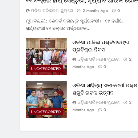
୧୧ ବଲ୍‌ରେ ହାପ୍ ସେଞ୍ଚୁରୀ, ସୂର୍ଯ୍ୟବଂଶୀଙ୍କ ରେକର
ଓଡ଼ିଶା ପରିକ୍ରମା ବ୍ୟୁରୋ
2 Months Ago
0
ନୂଆଦିଲ୍ଲୀ: ରେକର୍ଡ କରିଛନ୍ତି ସୂର୍ଯ୍ୟବଂଶୀ। ୧୫ ବର୍ଷୀୟ
ସୂର୍ଯ୍ୟବଂଶୀ ୧୧ ବଲ୍‌ରେ ଅର୍ଦ୍ଧଶତକ…
ଓଡ଼ିଶା ପାଳିଲା ପଶ୍ଚିମବଙ୍ଗ
ପ୍ରତିଷ୍ଠା ଦିବସ
ଓଡ଼ିଶା ପରିକ୍ରମା ବ୍ୟୁରୋ
2
Months Ago
0
UNCATEGORIZED
ଓଡ଼ିଶା ସାହିତ୍ୟ ଏକାଡେମୀ ପକ୍ଷ
ଶ୍ରୁତି ନାଟକ ଉତ୍ସବ
ଓଡ଼ିଶା ପରିକ୍ରମା ବ୍ୟୁରୋ
2
Months Ago
0
UNCATEGORIZED