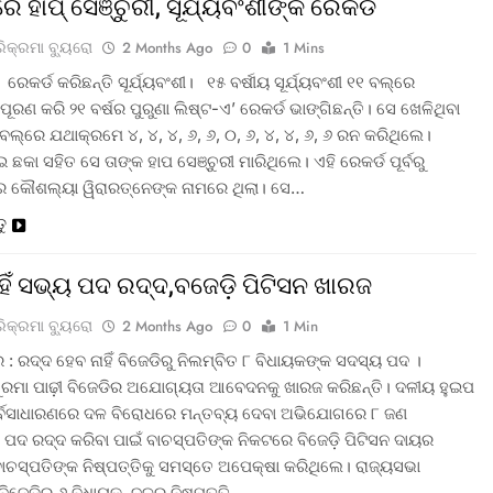
ରେ ହାପ୍ ସେଞ୍ଚୁରୀ, ସୂର୍ଯ୍ୟବଂଶୀଙ୍କ ରେକର୍ଡ
ରିକ୍ରମା ବ୍ୟୁରୋ
2 Months Ago
0
1 Mins
 ରେକର୍ଡ କରିଛନ୍ତି ସୂର୍ଯ୍ୟବଂଶୀ। ୧୫ ବର୍ଷୀୟ ସୂର୍ଯ୍ୟବଂଶୀ ୧୧ ବଲ୍‌ରେ
ପୂରଣ କରି ୨୧ ବର୍ଷର ପୁରୁଣା ଲିଷ୍ଟ-ଏ’ ରେକର୍ଡ ଭାଙ୍ଗିଛନ୍ତି। ସେ ଖେଳିଥିବା
ଲ୍‌ରେ ଯଥାକ୍ରମେ ୪, ୪, ୪, ୬, ୬, ୦, ୬, ୪, ୪, ୬, ୬ ରନ କରିଥିଲେ।
ଛକା ସହିତ ସେ ତାଙ୍କ ହାପ ସେଞ୍ଚୁରୀ ମାରିଥିଲେ। ଏହି ରେକର୍ଡ ପୂର୍ବରୁ
ର କୌଶଲ୍ୟା ୱିରାରତ୍ନେଙ୍କ ନାମରେ ଥିଲା। ସେ…
ତୁ
ାହିଁ ସଭ୍ୟ ପଦ ରଦ୍ଦ,ବଜେଡ଼ି ପିଟିସନ ଖାରଜ
ରିକ୍ରମା ବ୍ୟୁରୋ
2 Months Ago
0
1 Min
: ରଦ୍ଦ ହେବ ନାହିଁ ବିଜେଡିରୁ ନିଲମ୍ବିତ ୮ ବିଧାୟକଙ୍କ ସଦସ୍ୟ ପଦ ।
ସୁରମା ପାଢ଼ୀ ବିଜେଡିର ଅଯୋଗ୍ୟତା ଆବେଦନକୁ ଖାରଜ କରିଛନ୍ତି। ଦଳୀୟ ହୁଇପ
ର୍ବସାଧାରଣରେ ଦଳ ବିରୋଧରେ ମନ୍ତବ୍ୟ ଦେବା ଅଭିଯୋଗରେ ୮ ଜଣ
 ପଦ ରଦ୍ଦ କରିବା ପାଇଁ ବାଚସ୍ପତିଙ୍କ ନିକଟରେ ବିଜେଡ଼ି ପିଟିସନ ଦାୟର
ବାଚସ୍ପତିଙ୍କ ନିଷ୍ପତ୍ତିକୁ ସମସ୍ତେ ଅପେକ୍ଷା କରିଥିଲେ। ରାଜ୍ୟସଭା
 ବିଜେଡିର ୬ ବିଧାୟକ, ଦଳର ନିଷ୍ପତ୍ତି…