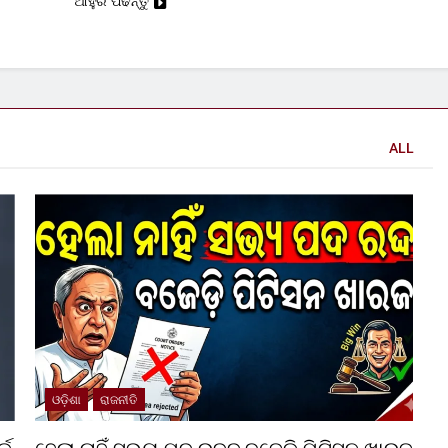
ଆହୁରି ପଢନ୍ତୁ
ALL
ଓଡ଼ିଶା
ରାଜନୀତି