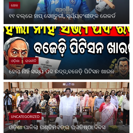
ଖେଳ
୧୧ ବଲ୍‌ରେ ହାପ୍ ସେଞ୍ଚୁରୀ, ସୂର୍ଯ୍ୟବଂଶୀଙ୍କ ରେକର୍ଡ
ଓଡ଼ିଶା
ରାଜନୀତି
ହେଲା ନାହିଁ ସଭ୍ୟ ପଦ ରଦ୍ଦ,ବଜେଡ଼ି ପିଟିସନ ଖାରଜ
UNCATEGORIZED
ଓଡ଼ିଶା ପାଳିଲା ପଶ୍ଚିମବଙ୍ଗ ପ୍ରତିଷ୍ଠା ଦିବସ