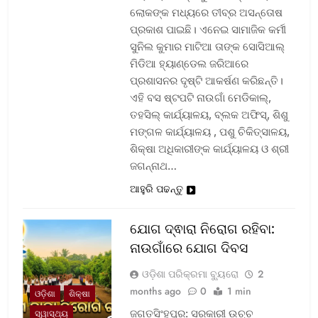
ଲୋକଙ୍କ ମଧ୍ୟରେ ତୀବ୍ର ଅସନ୍ତୋଷ
ପ୍ରକାଶ ପାଇଛି। ଏନେଇ ସାମାଜିକ କର୍ମୀ
ସୁନିଲ କୁମାର ମାଟିଆ ତାଙ୍କ ସୋସିଆଲ୍‌
ମିଡିଆ ହ୍ୟାଣ୍ଡେଲ ଜରିଆରେ
ପ୍ରଶାସନର ଦୃଷ୍ଟି ଆକର୍ଷଣ କରିଛନ୍ତି।
ଏହି ବସ ଷ୍ଟପଟି ନାଉଗାଁ ମେଡିକାଲ୍‌,
ତହସିଲ୍‌ କାର୍ଯ୍ୟାଳୟ, ବ୍ଲକ ଅଫିସ୍‌, ଶିଶୁ
ମଙ୍ଗଳ କାର୍ଯ୍ୟାଳୟ , ପଶୁ ଚିକିତ୍ସାଳୟ,
ଶିକ୍ଷା ଅଧିକାରୀଙ୍କ କାର୍ଯ୍ୟାଳୟ ଓ ଶ୍ରୀ
ଜଗନ୍ନାଥ…
ଆହୁରି ପଢନ୍ତୁ
ଯୋଗ ଦ୍ଵାରା ନିରୋଗ ରହିବା:
ନାଉଗାଁରେ ଯୋଗ ଦିବସ
ଓଡ଼ିଶା ପରିକ୍ରମା ବ୍ୟୁରୋ
2
months ago
0
1 min
ଓଡ଼ିଶା
ଶିକ୍ଷା
ଜଗତସିଂହପୁର: ସରକାରୀ ଉଚ୍ଚ
ସ୍ୱାସ୍ଥ୍ୟ