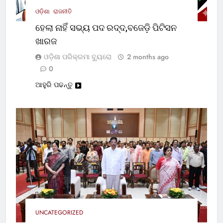
ଓଡ଼ିଶା
ରାଜନୀତି
ହେଲା ନାହିଁ ସଭ୍ୟ ପଦ ରଦ୍ଦ,ବଜେଡ଼ି ପିଟିସନ
ଖାରଜ
ଓଡ଼ିଶା ପରିକ୍ରମା ବ୍ୟୁରୋ
2 months ago
0
ଆହୁରି ପଢନ୍ତୁ
UNCATEGORIZED