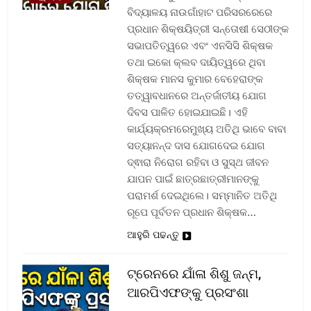
ବିଦ୍ୟାଳୟ ନାଉଗାଁହାଟ ପରିସରରେରେ
ପ୍ରଧାନ ଶିକ୍ଷୟିତ୍ରୀ ସନ୍ତୋଷୀ ସେଠୀଙ୍କ
ସଭାପତିତ୍ୱରେ ଏବଂ ଏନସିସି ଶିକ୍ଷକ
ତଥା ଇକୋ କ୍ଲବ ଦାୟିତ୍ୱରେ ଥିବା
ଶିକ୍ଷକ ମାନସ କୁମାର ବେହେରାଙ୍କ
ତତ୍ୱାବଧାନରେ ଅନ୍ତର୍ଜାତୀୟ ଯୋଗ
ଦିବସ ପାଳିତ ହୋଇଯାଇଛି। ଏହି
କାର୍ଯ୍ୟକ୍ରମରେମୁଖ୍ୟ ଅତିଥି ଭାବେ ବାବା
ସତ୍ୟାନନ୍ଦ ଦାସ ଯୋଗଦେଇ ଯୋଗ
ଦ୍ଵାରା ନିରୋଗ ରହିବା ଓ ସୁସ୍ଥ ଜୀବନ
ଯାପନ ପାଇଁ ଛାତ୍ରଛାତ୍ରୀମାନଙ୍କୁ
ପରାମର୍ଶ ଦେଇଥିଲେ। ସମ୍ମାନିତ ଅତିଥି
ରୂପେ ପୂର୍ବତନ ପ୍ରଧାନ ଶିକ୍ଷକ…
ଆହୁରି ପଢନ୍ତୁ
ଟ୍ରେନରେ ଯାଁଳା ଶିଶୁ ଜନ୍ମ,
ଆରପିଏଫଙ୍କୁ ପ୍ରସଂଶା