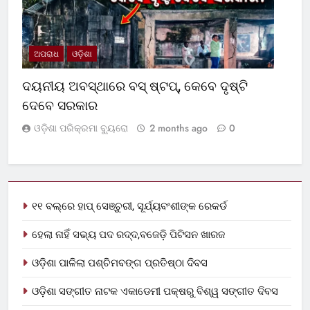
ଅପରାଧ
ଓଡ଼ିଶା
ଦୟନୀୟ ଅବସ୍ଥାରେ ବସ୍‌ ଷ୍ଟପ୍‌, କେବେ ଦୃଷ୍ଟି
ଦେବେ ସରକାର
ଓଡ଼ିଶା ପରିକ୍ରମା ବ୍ୟୁରୋ
2 months ago
0
୧୧ ବଲ୍‌ରେ ହାପ୍ ସେଞ୍ଚୁରୀ, ସୂର୍ଯ୍ୟବଂଶୀଙ୍କ ରେକର୍ଡ
ହେଲା ନାହିଁ ସଭ୍ୟ ପଦ ରଦ୍ଦ,ବଜେଡ଼ି ପିଟିସନ ଖାରଜ
ଓଡ଼ିଶା ପାଳିଲା ପଶ୍ଚିମବଙ୍ଗ ପ୍ରତିଷ୍ଠା ଦିବସ
ଓଡ଼ିଶା ସଙ୍ଗୀତ ନାଟକ ଏକାଡେମୀ ପକ୍ଷରୁ ବିଶ୍ୱ ସଙ୍ଗୀତ ଦିବସ