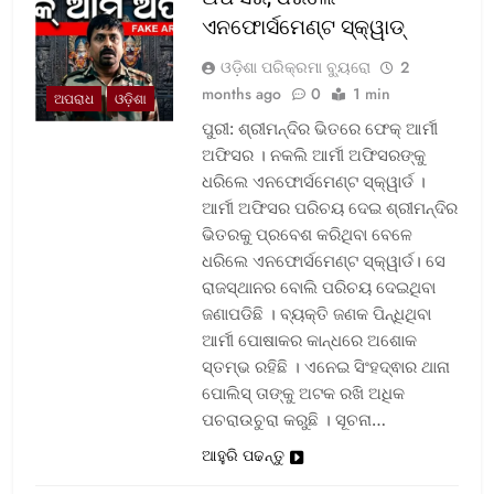
ଏନଫୋର୍ସମେଣ୍ଟ ସ୍କ୍ୱାଡ୍‌
ଓଡ଼ିଶା ପରିକ୍ରମା ବ୍ୟୁରୋ
2
months ago
0
1 min
ଅପରାଧ
ଓଡ଼ିଶା
ପୁରୀ: ଶ୍ରୀମନ୍ଦିର ଭିତରେ ଫେକ୍ ଆର୍ମୀ
ଅଫିସର । ନକଲି ଆର୍ମୀ ଅଫିସରଙ୍କୁ
ଧରିଲେ ଏନଫୋର୍ସମେଣ୍ଟ ସ୍କ୍ୱାର୍ଡ ।
ଆର୍ମୀ ଅଫିସର ପରିଚୟ ଦେଇ ଶ୍ରୀମନ୍ଦିର
ଭିତରକୁ ପ୍ରବେଶ କରିଥିବା ବେଳେ
ଧରିଲେ ଏନଫୋର୍ସମେଣ୍ଟ ସ୍କ୍ୱାର୍ଡ। ସେ
ରାଜସ୍ଥାନର ବୋଲି ପରିଚୟ ଦେଇଥିବା
ଜଣାପଡିଛି । ବ୍ୟକ୍ତି ଜଣକ ପିନ୍ଧିଥିବା
ଆର୍ମୀ ପୋଷାକର କାନ୍ଧରେ ଅଶୋକ
ସ୍ତମ୍ଭ ରହିଛି । ଏନେଇ ସିଂହଦ୍ଵାର ଥାନା
ପୋଲିସ୍ ତାଙ୍କୁ ଅଟକ ରଖି ଅଧିକ
ପଚରାଉଚୁରା କରୁଛି । ସୂଚନା…
ଆହୁରି ପଢନ୍ତୁ