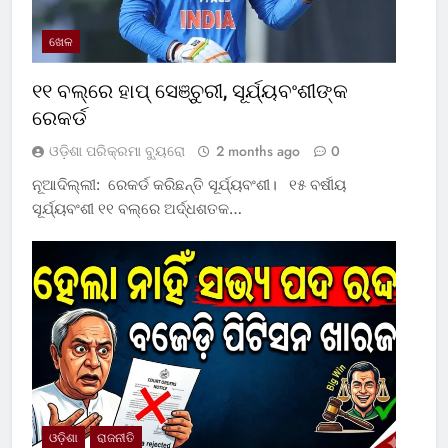
ଖେଳ
୧୧ ବଲ୍‌ରେ ହାପ୍ ସେଞ୍ଚୁରୀ, ସୂର୍ଯ୍ୟବଂଶୀଙ୍କ
ରେକର୍ଡ
ଓଡ଼ିଶା ପରିକ୍ରମା ବ୍ୟୁରୋ
2 months ago
0
ନୂଆଦିଲ୍ଲୀ: ରେକର୍ଡ କରିଛନ୍ତି ସୂର୍ଯ୍ୟବଂଶୀ। ୧୫ ବର୍ଷୀୟ
ସୂର୍ଯ୍ୟବଂଶୀ ୧୧ ବଲ୍‌ରେ ଅର୍ଦ୍ଧଶତକ…
ଓଡ଼ିଶା
ରାଜନୀତି