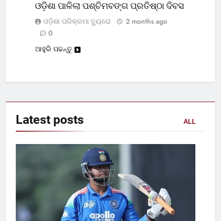
ଓଡ଼ିଶା ପାଳିଲା ପଶ୍ଚିମବଙ୍ଗ ପ୍ରତିଷ୍ଠା ଦିବସ
ଓଡ଼ିଶା ପରିକ୍ରମା ବ୍ୟୁରୋ
2 months ago
0
ଆହୁରି ପଢନ୍ତୁ
Latest
posts
ALL