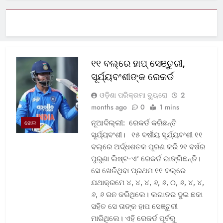
୧୧ ବଲ୍‌ରେ ହାପ୍ ସେଞ୍ଚୁରୀ,
ସୂର୍ଯ୍ୟବଂଶୀଙ୍କ ରେକର୍ଡ
ଓଡ଼ିଶା ପରିକ୍ରମା ବ୍ୟୁରୋ
2
months ago
0
1 mins
ନୂଆଦିଲ୍ଲୀ: ରେକର୍ଡ କରିଛନ୍ତି
ଖେଳ
ସୂର୍ଯ୍ୟବଂଶୀ। ୧୫ ବର୍ଷୀୟ ସୂର୍ଯ୍ୟବଂଶୀ ୧୧
ବଲ୍‌ରେ ଅର୍ଦ୍ଧଶତକ ପୂରଣ କରି ୨୧ ବର୍ଷର
ପୁରୁଣା ଲିଷ୍ଟ-ଏ’ ରେକର୍ଡ ଭାଙ୍ଗିଛନ୍ତି।
ସେ ଖେଳିଥିବା ପ୍ରଥମ ୧୧ ବଲ୍‌ରେ
ଯଥାକ୍ରମେ ୪, ୪, ୪, ୬, ୬, ୦, ୬, ୪, ୪,
୬, ୬ ରନ କରିଥିଲେ। ଲଗାତର ଦୁଇ ଛକା
ସହିତ ସେ ତାଙ୍କ ହାପ ସେଞ୍ଚୁରୀ
ମାରିଥିଲେ। ଏହି ରେକର୍ଡ ପୂର୍ବରୁ