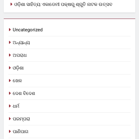
ଓଡ଼ିଶା ସାହିତ୍ୟ ଏକାଡେମୀ ପକ୍ଷରୁ ଶ୍ରୁତି ନାଟକ ଉତ୍ସବ
Uncategorized
ଅନ୍ୟାନ୍ୟ
ଅପରାଧ
ଓଡ଼ିଶା
ଖେଳ
ଦେଶ ବିଦେଶ
ଧର୍ମ
ପରମ୍ପରା
ପାଣିପାଗ