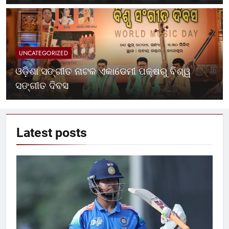
UNCATEGORIZED
ଓଡ଼ିଶା ସଙ୍ଗୀତ ନାଟକ ଏକାଡେମୀ ପକ୍ଷରୁ ବିଶ୍ୱ
ସଙ୍ଗୀତ ଦିବସ
Latest
posts