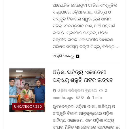
ଆୟୋଜିତ ହୋଇଥିବା ଆଜିର ସାଂସ୍କୃତିକ
ସନ୍ଧ୍ୟାରେ ଓଡ଼ିଆ ଭାଷା, ସାହିତ୍ୟ ଓ
ସଂସ୍କୃତି ବିଭାଗର ସ୍ୱତନ୍ତ୍ର ଶାସନ
ସଚିବ ଦେବପ୍ରସାଦ ଦାଶ, ଅର୍ଥ ପରାମର୍ଶ
ଦାତା ଡ଼. ପ୍ରମୋଦ ମଣ୍ଡଳ, ଓଡ଼ିଶା
ସଙ୍ଗୀତ ନାଟକ ଏକାଡେମୀର ସାଧାରଣ
ପରିଷଦ ସଦସ୍ୟ ବଦ୍ରୀ ମିଶ୍ର, ବିଶିଷ୍ଟ…
ଆହୁରି ପଢନ୍ତୁ
ଓଡ଼ିଶା ସାହିତ୍ୟ ଏକାଡେମୀ
ପକ୍ଷରୁ ଶ୍ରୁତି ନାଟକ ଉତ୍ସବ
ଓଡ଼ିଶା ପରିକ୍ରମା ବ୍ୟୁରୋ
2
months ago
0
1 min
ଭୁବନେଶ୍ଵର: ଓଡ଼ିଆ ଭାଷା, ସାହିତ୍ୟ ଓ
UNCATEGORIZED
ସଂସ୍କୃତି ବିଭାଗ ଆନୁକୂଲ୍ୟରେ ଓଡ଼ିଶା
ସାହିତ୍ୟ ଏକାଡେମୀ ଏବଂ ଓଡ଼ିଶା ନାଟ୍ୟ
ସଂଘର ମିଳିତ ସହଯୋଗରେ ନାଟ୍ୟକାର ଡ଼.