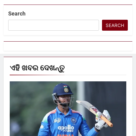
Search
SEARCH
ଏହି ଖବର ଦେଖନ୍ତୁ