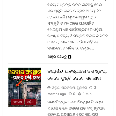
ବିଜୟ ମିଶ୍ରଙ୍କ ରଚିତ ନାଟକକୁ ନେଇ
ଏକ ଶ୍ରୁତି ନାଟକ ଉତ୍ସବ ଆୟୋଜିତ
ହୋଇଯାଇଛି। ଭୁବନେଶ୍ୱର ସ୍ଥିତ
ସଂସ୍କୃତି ଭବନ ଠାରେ ଆୟୋଜିତ
ହୋଇଥିବା ଏହି କାର୍ଯ୍ୟକ୍ରମରେ ଓଡ଼ିଆ
ଭାଷା, ସାହିତ୍ୟ ଓ ସଂସ୍କୃତି ବିଭାଗର ସଚିବ
ଦେବ ପ୍ରସାଦ ଦାଶ, ଓଡ଼ିଶା ସାହିତ୍ୟ
ଏକାଡେମୀର ସଚିବ ଡ଼. ଚନ୍ଦ୍ର…
ଆହୁରି ପଢନ୍ତୁ
ଦୟନୀୟ ଅବସ୍ଥାରେ ବସ୍‌ ଷ୍ଟପ୍‌,
କେବେ ଦୃଷ୍ଟି ଦେବେ ସରକାର
ଓଡ଼ିଶା ପରିକ୍ରମା ବ୍ୟୁରୋ
2
months ago
0
1 min
ଜଗତସିଂହପୁର: ଜଗତସିଂହପୁର ଜିଲ୍ଲାର
ଅପରାଧ
ଓଡ଼ିଶା
ନାଉଗାଁ ବ୍ଲକ ଛକରେ ଥିବା ବସ୍‌ ଷ୍ଟପ୍‌ର
ଦୟନୀୟ ଅବସ୍ଥାକୁ ନେଇ ସ୍ଥାନୀୟ