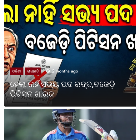
2 months ago
UNCATEGORIZED
ଓଡ଼ିଶା ପାଳିଲା ପଶ୍ଚିମବଙ୍ଗ
ପ୍ରତିଷ୍ଠା ଦିବସ