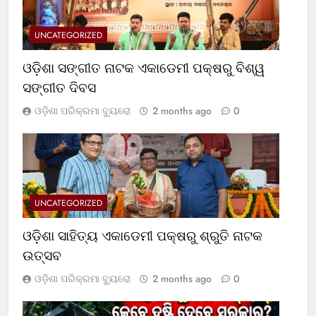
UNCATEGORIZED
ଓଡ଼ିଶା ସଙ୍ଗୀତ ନାଟକ ଏକାଡେମୀ ପକ୍ଷରୁ ବିଶ୍ୱ
ସଙ୍ଗୀତ ଦିବସ
ଓଡ଼ିଶା ପରିକ୍ରମା ବ୍ୟୁରୋ
2 months ago
0
UNCATEGORIZED
ଓଡ଼ିଶା ସାହିତ୍ୟ ଏକାଡେମୀ ପକ୍ଷରୁ ଶ୍ରୁତି ନାଟକ
ଉତ୍ସବ
ଓଡ଼ିଶା ପରିକ୍ରମା ବ୍ୟୁରୋ
2 months ago
0