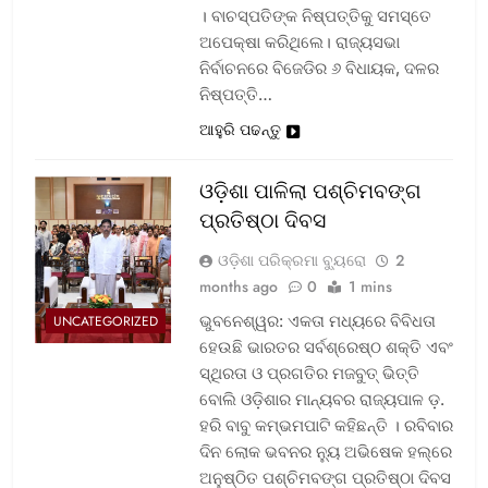
। ବାଚସ୍ପତିଙ୍କ ନିଷ୍ପତ୍ତିକୁ ସମସ୍ତେ
ଅପେକ୍ଷା କରିଥିଲେ। ରାଜ୍ୟସଭା
ନିର୍ବାଚନରେ ବିଜେଡିର ୬ ବିଧାୟକ, ଦଳର
ନିଷ୍ପତ୍ତି…
ଆହୁରି ପଢନ୍ତୁ
ଓଡ଼ିଶା ପାଳିଲା ପଶ୍ଚିମବଙ୍ଗ
ପ୍ରତିଷ୍ଠା ଦିବସ
ଓଡ଼ିଶା ପରିକ୍ରମା ବ୍ୟୁରୋ
2
months ago
0
1 mins
ଭୁବନେଶ୍ୱର: ଏକତା ମଧ୍ୟରେ ବିବିଧତା
UNCATEGORIZED
ହେଉଛି ଭାରତର ସର୍ବଶ୍ରେଷ୍ଠ ଶକ୍ତି ଏବଂ
ସ୍ଥିରତା ଓ ପ୍ରଗତିର ମଜବୁତ୍ ଭିତ୍ତି
ବୋଲି ଓଡ଼ିଶାର ମାନ୍ୟବର ରାଜ୍ୟପାଳ ଡ଼.
ହରି ବାବୁ କମ୍ଭମପାଟି କହିଛନ୍ତି । ରବିବାର
ଦିନ ଲୋକ ଭବନର ନ୍ୟୁ ଅଭିଷେକ ହଲ୍‌ରେ
ଅନୁଷ୍ଠିତ ପଶ୍ଚିମବଙ୍ଗ ପ୍ରତିଷ୍ଠା ଦିବସ