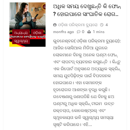
ଅଧିକ ସମୟ ଦେଖୁଛନ୍ତି କି ଫୋନ୍
? ହୋଇପାରେ ସାଂଘାତିକ ରୋଗ..
ଓଡ଼ିଶା ପରିକ୍ରମା ବ୍ୟୁରୋ
4
months ago
0
1 mins
ଅନ୍ୟାନ୍ୟ
ଓଡ଼ିଶା
ଭୁବନେଶ୍ବର( ଓଡ଼ିଶା ପରିକ୍ରମା ବ୍ୟୁରୋ):
ସ୍ୱାସ୍ଥ୍ୟ
ଆଜିର ସୋସିଆଲ ମିଡିଆ ଯୁଗରେ
ଲୋକମାନେ ଦିନକୁ ଅନେକ ଘଣ୍ଟା ଫୋନ୍
ଏବଂ ଲାପଟପ୍ ବ୍ୟବହାର କରୁଛନ୍ତି । କିନ୍ତୁ
ଏକ ରିପୋର୍ଟ ଅନୁସାରେ ଅତ୍ୟଧିକ ସ୍କ୍ରିନ୍
ସମୟ ଯୁବପିଢ଼ିଙ୍କ ପାଇଁ ବିପଦଜନକ
ହୋଇପାରେ। ଏହା ସେମାନଙ୍କ
ହୃଦରୋଗର ଆଶଙ୍କା ବୃଦ୍ଧି କରୁଛି।
ଗବେଷଣାରୁ ଜଣାପଡିଛି ଯେ ଦିନକୁ ଛଅ
ଘଣ୍ଟାରୁ ଅଧିକ ସ୍କ୍ରିନ୍ ଟାଇମ ଉଚ୍ଚ
ରକ୍ତଚାପ, କୋଲେଷ୍ଟ୍ରଲ୍ ଏବଂ
ସ୍ଥୂଳକାୟତା ଭଳି ସ୍ୱାସ୍ଥ୍ୟ ସମସ୍ୟା
ସୃଷ୍ଟି କରିପାରେ। ଏହି…