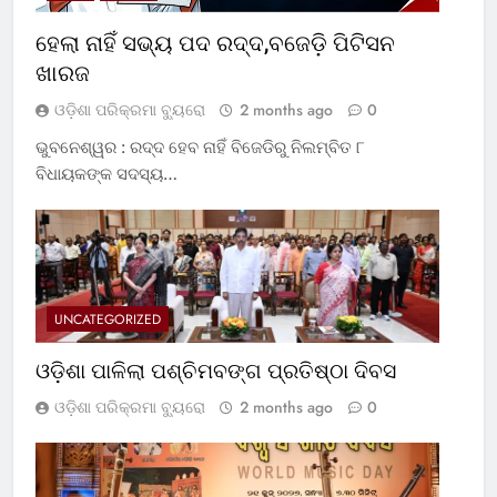
ହେଲା ନାହିଁ ସଭ୍ୟ ପଦ ରଦ୍ଦ,ବଜେଡ଼ି ପିଟିସନ
ଖାରଜ
ଓଡ଼ିଶା ପରିକ୍ରମା ବ୍ୟୁରୋ
2 months ago
0
ଭୁବନେଶ୍ୱର : ରଦ୍ଦ ହେବ ନାହିଁ ବିଜେଡିରୁ ନିଲମ୍ବିତ ୮
ବିଧାୟକଙ୍କ ସଦସ୍ୟ…
UNCATEGORIZED
ଓଡ଼ିଶା ପାଳିଲା ପଶ୍ଚିମବଙ୍ଗ ପ୍ରତିଷ୍ଠା ଦିବସ
ଓଡ଼ିଶା ପରିକ୍ରମା ବ୍ୟୁରୋ
2 months ago
0