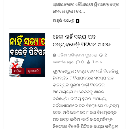
ଶ୍ରୀଲଙ୍କାର କୌଶଲ୍ୟା ୱିରାରତ୍ନେଙ୍କ
ନାମରେ ଥିଲା। ସେ…
ଆହୁରି ପଢନ୍ତୁ
ହେଲା ନାହିଁ ସଭ୍ୟ ପଦ
ରଦ୍ଦ,ବଜେଡ଼ି ପିଟିସନ ଖାରଜ
ଓଡ଼ିଶା ପରିକ୍ରମା ବ୍ୟୁରୋ
2
months ago
0
1 min
ଭୁବନେଶ୍ୱର : ରଦ୍ଦ ହେବ ନାହିଁ ବିଜେଡିରୁ
ଓଡ଼ିଶା
ରାଜନୀତି
ନିଲମ୍ବିତ ୮ ବିଧାୟକଙ୍କ ସଦସ୍ୟ ପଦ ।
ବାଚସ୍ପତି ସୁରମା ପାଢ଼ୀ ବିଜେଡିର
ଅଯୋଗ୍ୟତା ଆବେଦନକୁ ଖାରଜ
କରିଛନ୍ତି। ଦଳୀୟ ହୁଇପ ଅମାନ୍ୟ,
ସର୍ବସାଧାରଣରେ ଦଳ ବିରୋଧରେ ମନ୍ତବ୍ୟ
ଦେବା ଅଭିଯୋଗରେ ୮ ଜଣ ବିଧାୟକଙ୍କ
ପଦ ରଦ୍ଦ କରିବା ପାଇଁ ବାଚସ୍ପତିଙ୍କ
ନିକଟରେ ବିଜେଡ଼ି ପିଟିସନ ଦାୟର କରିଥିଲା