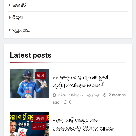
ରାଜନୀତି
ଶିକ୍ଷା
ସ୍ୱାସ୍ଥ୍ୟ
Latest
posts
ଖେଳ
୧୧ ବଲ୍‌ରେ ହାପ୍ ସେଞ୍ଚୁରୀ,
ସୂର୍ଯ୍ୟବଂଶୀଙ୍କ ରେକର୍ଡ
ଓଡ଼ିଶା ପରିକ୍ରମା ବ୍ୟୁରୋ
2 months
ago
0
ଓଡ଼ିଶା
ହେଲା ନାହିଁ ସଭ୍ୟ ପଦ
ରାଜନୀତି
ରଦ୍ଦ,ବଜେଡ଼ି ପିଟିସନ ଖାରଜ