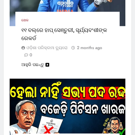
ଖେଳ
୧୧ ବଲ୍‌ରେ ହାପ୍ ସେଞ୍ଚୁରୀ, ସୂର୍ଯ୍ୟବଂଶୀଙ୍କ
ରେକର୍ଡ
ଓଡ଼ିଶା ପରିକ୍ରମା ବ୍ୟୁରୋ
2 months ago
0
ଆହୁରି ପଢନ୍ତୁ