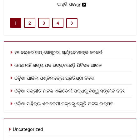
ଆହୁରି ପଢନ୍ତୁ
1
2
3
4
୧୧ ବଲ୍‌ରେ ହାପ୍ ସେଞ୍ଚୁରୀ, ସୂର୍ଯ୍ୟବଂଶୀଙ୍କ ରେକର୍ଡ
ହେଲା ନାହିଁ ସଭ୍ୟ ପଦ ରଦ୍ଦ,ବଜେଡ଼ି ପିଟିସନ ଖାରଜ
ଓଡ଼ିଶା ପାଳିଲା ପଶ୍ଚିମବଙ୍ଗ ପ୍ରତିଷ୍ଠା ଦିବସ
ଓଡ଼ିଶା ସଙ୍ଗୀତ ନାଟକ ଏକାଡେମୀ ପକ୍ଷରୁ ବିଶ୍ୱ ସଙ୍ଗୀତ ଦିବସ
ଓଡ଼ିଶା ସାହିତ୍ୟ ଏକାଡେମୀ ପକ୍ଷରୁ ଶ୍ରୁତି ନାଟକ ଉତ୍ସବ
Uncategorized