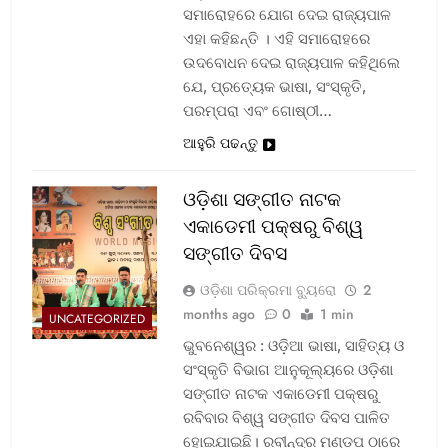
ସମାରୋହରେ ଯୋଗ ଦେଇ ରାଜ୍ୟପାଳ
ଏହା କହିଛନ୍ତି । ଏହି ସମାରୋହରେ
ଉଦବୋଧନ ଦେଇ ରାଜ୍ୟପାଳ କହିଥିଲେ
ଯେ, ପ୍ରତ୍ୟେକ ଭାଷା, ସଂସ୍କୃତି,
ପରମ୍ପରା ଏବଂ ଗୋଷ୍ଠୀ…
ଆହୁରି ପଢନ୍ତୁ
ଓଡ଼ିଶା ସଙ୍ଗୀତ ନାଟକ
ଏକାଡେମୀ ପକ୍ଷରୁ ବିଶ୍ୱ
ସଙ୍ଗୀତ ଦିବସ
ଓଡ଼ିଶା ପରିକ୍ରମା ବ୍ୟୁରୋ
2
months ago
0
1 min
UNCATEGORIZED
ଭୁବନେଶ୍ୱର : ଓଡ଼ିଆ ଭାଷା, ସାହିତ୍ୟ ଓ
ସଂସ୍କୃତି ବିଭାଗ ଆନୁକୂଲ୍ୟରେ ଓଡ଼ିଶା
ସଙ୍ଗୀତ ନାଟକ ଏକାଡେମୀ ପକ୍ଷରୁ
ରବିବାର ବିଶ୍ୱ ସଙ୍ଗୀତ ଦିବସ ପାଳିତ
ହୋଇଯାଇଛି। ରବୀନ୍ଦ୍ର ମଣ୍ଡପ ଠାରେ