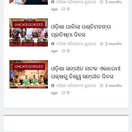
ଓଡ଼ିଶା ପରିକ୍ରମା ବ୍ୟୁରୋ
2 months
ago
0
UNCATEGORIZED
ଓଡ଼ିଶା ପାଳିଲା ପଶ୍ଚିମବଙ୍ଗ
ପ୍ରତିଷ୍ଠା ଦିବସ
ଓଡ଼ିଶା ପରିକ୍ରମା ବ୍ୟୁରୋ
2 months
ago
0
UNCATEGORIZED
ଓଡ଼ିଶା ସଙ୍ଗୀତ ନାଟକ ଏକାଡେମୀ
ପକ୍ଷରୁ ବିଶ୍ୱ ସଙ୍ଗୀତ ଦିବସ
ଓଡ଼ିଶା ପରିକ୍ରମା ବ୍ୟୁରୋ
2 months
ago
0