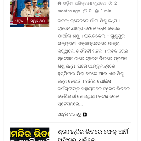
ଓଡ଼ିଶା ପରିକ୍ରମା ବ୍ୟୁରୋ
2
months ago
0
1 min
କଟକ: ଟ୍ରେନରେ ଯାଁଳା ଶିଶୁ ଜନ୍ମ ।
ଓଡ଼ିଶା
ସ୍ୱାସ୍ଥ୍ୟ
ଟ୍ରେନ ଯାତ୍ରା ବେଳେ ଜନ୍ମ ନେଲେ
ଯାଆଁଳା ଶିଶୁ । ରାଉରକେଲା – ଗୁଣୁପୁର
ରାଜ୍ୟରାଣୀ ଏକ୍ସପ୍ରେସରେ ଯାତ୍ରା
କରୁଥିଲେ ଗର୍ଭବତୀ ମହିଳା । କଟକ ରେଳ
ଷ୍ଟେସନ ଠାରେ ଟ୍ରେନ ଭିତରେ ପ୍ରଥମ
ଶିଶୁ ଜନ୍ମ ପରେ ଆମ୍ବୁଲାନ୍ସରେ
ହସ୍ପିଟାଲ ଯିବା ବେଳେ ଆଉ ଏକ ଶିଶୁ
ଜନ୍ମ ନେଇଛି । ମହିଳା ପୋଲିସ
କର୍ମଚାରୀଙ୍କ ସହାୟତାରେ ଟ୍ରେନ ଭିତରେ
ଡେଲିଭରୀ ହୋଇଥିଲା। କଟକ ରେଳ
ଷ୍ଟେସନରେ…
ଆହୁରି ପଢନ୍ତୁ
ଶ୍ରୀମନ୍ଦିର ଭିତରେ ଫେକ୍ ଆର୍ମି
ଅଫିସର, ଧରିଲେ