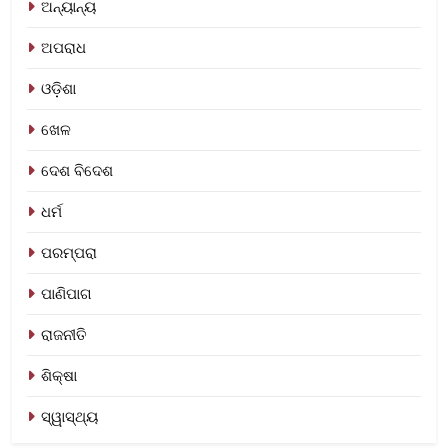
ଅନ୍ୟାନ୍ୟ
ଅପରାଧ
ଓଡ଼ିଶା
ଖେଳ
ଦେଶ ବିଦେଶ
ଧର୍ମ
ପରମ୍ପରା
ପାଣିପାଗ
ରାଜନୀତି
ଶିକ୍ଷା
ସ୍ୱାସ୍ଥ୍ୟ