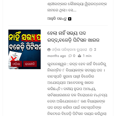
ଶ୍ରୀଲଙ୍କାର କୌଶଲ୍ୟା ୱିରାରତ୍ନେଙ୍କ
ନାମରେ ଥିଲା। ସେ…
ଆହୁରି ପଢନ୍ତୁ
ହେଲା ନାହିଁ ସଭ୍ୟ ପଦ
ରଦ୍ଦ,ବଜେଡ଼ି ପିଟିସନ ଖାରଜ
ଓଡ଼ିଶା ପରିକ୍ରମା ବ୍ୟୁରୋ
2
months ago
0
1 min
ଭୁବନେଶ୍ୱର : ରଦ୍ଦ ହେବ ନାହିଁ ବିଜେଡିରୁ
ଓଡ଼ିଶା
ରାଜନୀତି
ନିଲମ୍ବିତ ୮ ବିଧାୟକଙ୍କ ସଦସ୍ୟ ପଦ ।
ବାଚସ୍ପତି ସୁରମା ପାଢ଼ୀ ବିଜେଡିର
ଅଯୋଗ୍ୟତା ଆବେଦନକୁ ଖାରଜ
କରିଛନ୍ତି। ଦଳୀୟ ହୁଇପ ଅମାନ୍ୟ,
ସର୍ବସାଧାରଣରେ ଦଳ ବିରୋଧରେ ମନ୍ତବ୍ୟ
ଦେବା ଅଭିଯୋଗରେ ୮ ଜଣ ବିଧାୟକଙ୍କ
ପଦ ରଦ୍ଦ କରିବା ପାଇଁ ବାଚସ୍ପତିଙ୍କ
ନିକଟରେ ବିଜେଡ଼ି ପିଟିସନ ଦାୟର କରିଥିଲା