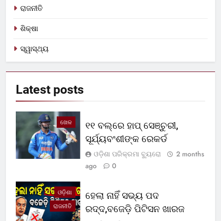
ରାଜନୀତି
ଶିକ୍ଷା
ସ୍ୱାସ୍ଥ୍ୟ
Latest
posts
ଖେଳ
୧୧ ବଲ୍‌ରେ ହାପ୍ ସେଞ୍ଚୁରୀ,
ସୂର୍ଯ୍ୟବଂଶୀଙ୍କ ରେକର୍ଡ
ଓଡ଼ିଶା ପରିକ୍ରମା ବ୍ୟୁରୋ
2 months
ago
0
ଓଡ଼ିଶା
ହେଲା ନାହିଁ ସଭ୍ୟ ପଦ
ରାଜନୀତି
ରଦ୍ଦ,ବଜେଡ଼ି ପିଟିସନ ଖାରଜ