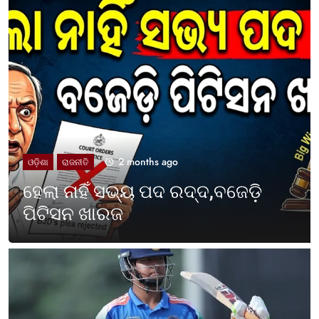
2 months ago
UNCATEGORIZED
ଓଡ଼ିଶା ପାଳିଲା ପଶ୍ଚିମବଙ୍ଗ
ପ୍ରତିଷ୍ଠା ଦିବସ