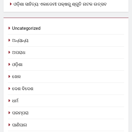
ଓଡ଼ିଶା ସାହିତ୍ୟ ଏକାଡେମୀ ପକ୍ଷରୁ ଶ୍ରୁତି ନାଟକ ଉତ୍ସବ
Uncategorized
ଅନ୍ୟାନ୍ୟ
ଅପରାଧ
ଓଡ଼ିଶା
ଖେଳ
ଦେଶ ବିଦେଶ
ଧର୍ମ
ପରମ୍ପରା
ପାଣିପାଗ