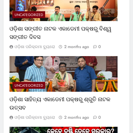
UNCATEGORIZED
ଓଡ଼ିଶା ସଙ୍ଗୀତ ନାଟକ ଏକାଡେମୀ ପକ୍ଷରୁ ବିଶ୍ୱ
ସଙ୍ଗୀତ ଦିବସ
ଓଡ଼ିଶା ପରିକ୍ରମା ବ୍ୟୁରୋ
2 months ago
0
UNCATEGORIZED
ଓଡ଼ିଶା ସାହିତ୍ୟ ଏକାଡେମୀ ପକ୍ଷରୁ ଶ୍ରୁତି ନାଟକ
ଉତ୍ସବ
ଓଡ଼ିଶା ପରିକ୍ରମା ବ୍ୟୁରୋ
2 months ago
0