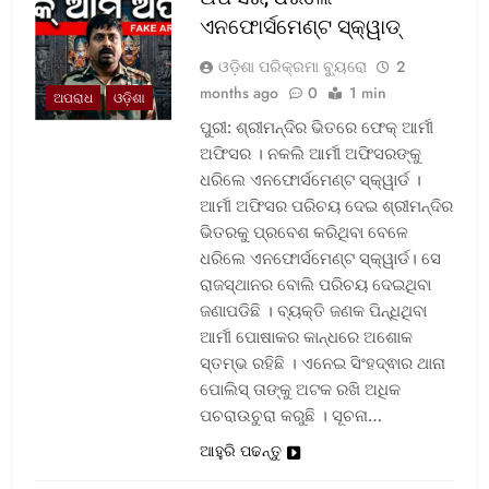
ଏନଫୋର୍ସମେଣ୍ଟ ସ୍କ୍ୱାଡ୍‌
ଓଡ଼ିଶା ପରିକ୍ରମା ବ୍ୟୁରୋ
2
months ago
0
1 min
ଅପରାଧ
ଓଡ଼ିଶା
ପୁରୀ: ଶ୍ରୀମନ୍ଦିର ଭିତରେ ଫେକ୍ ଆର୍ମୀ
ଅଫିସର । ନକଲି ଆର୍ମୀ ଅଫିସରଙ୍କୁ
ଧରିଲେ ଏନଫୋର୍ସମେଣ୍ଟ ସ୍କ୍ୱାର୍ଡ ।
ଆର୍ମୀ ଅଫିସର ପରିଚୟ ଦେଇ ଶ୍ରୀମନ୍ଦିର
ଭିତରକୁ ପ୍ରବେଶ କରିଥିବା ବେଳେ
ଧରିଲେ ଏନଫୋର୍ସମେଣ୍ଟ ସ୍କ୍ୱାର୍ଡ। ସେ
ରାଜସ୍ଥାନର ବୋଲି ପରିଚୟ ଦେଇଥିବା
ଜଣାପଡିଛି । ବ୍ୟକ୍ତି ଜଣକ ପିନ୍ଧିଥିବା
ଆର୍ମୀ ପୋଷାକର କାନ୍ଧରେ ଅଶୋକ
ସ୍ତମ୍ଭ ରହିଛି । ଏନେଇ ସିଂହଦ୍ଵାର ଥାନା
ପୋଲିସ୍ ତାଙ୍କୁ ଅଟକ ରଖି ଅଧିକ
ପଚରାଉଚୁରା କରୁଛି । ସୂଚନା…
ଆହୁରି ପଢନ୍ତୁ