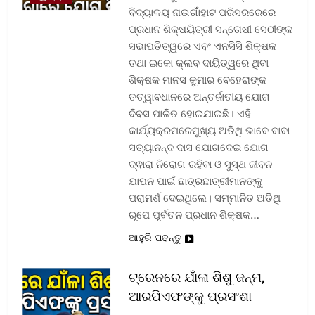
ବିଦ୍ୟାଳୟ ନାଉଗାଁହାଟ ପରିସରରେରେ
ପ୍ରଧାନ ଶିକ୍ଷୟିତ୍ରୀ ସନ୍ତୋଷୀ ସେଠୀଙ୍କ
ସଭାପତିତ୍ୱରେ ଏବଂ ଏନସିସି ଶିକ୍ଷକ
ତଥା ଇକୋ କ୍ଲବ ଦାୟିତ୍ୱରେ ଥିବା
ଶିକ୍ଷକ ମାନସ କୁମାର ବେହେରାଙ୍କ
ତତ୍ୱାବଧାନରେ ଅନ୍ତର୍ଜାତୀୟ ଯୋଗ
ଦିବସ ପାଳିତ ହୋଇଯାଇଛି। ଏହି
କାର୍ଯ୍ୟକ୍ରମରେମୁଖ୍ୟ ଅତିଥି ଭାବେ ବାବା
ସତ୍ୟାନନ୍ଦ ଦାସ ଯୋଗଦେଇ ଯୋଗ
ଦ୍ଵାରା ନିରୋଗ ରହିବା ଓ ସୁସ୍ଥ ଜୀବନ
ଯାପନ ପାଇଁ ଛାତ୍ରଛାତ୍ରୀମାନଙ୍କୁ
ପରାମର୍ଶ ଦେଇଥିଲେ। ସମ୍ମାନିତ ଅତିଥି
ରୂପେ ପୂର୍ବତନ ପ୍ରଧାନ ଶିକ୍ଷକ…
ଆହୁରି ପଢନ୍ତୁ
ଟ୍ରେନରେ ଯାଁଳା ଶିଶୁ ଜନ୍ମ,
ଆରପିଏଫଙ୍କୁ ପ୍ରସଂଶା