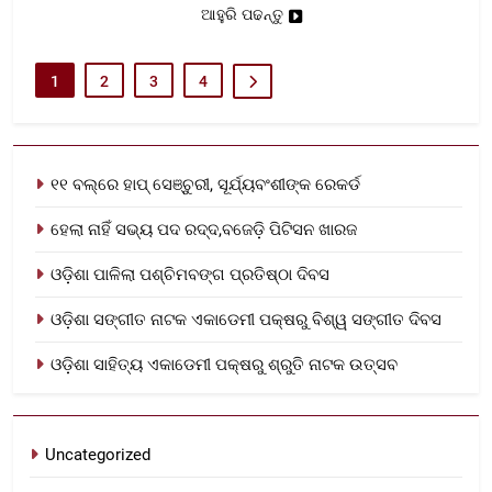
ଆହୁରି ପଢନ୍ତୁ
1
2
3
4
୧୧ ବଲ୍‌ରେ ହାପ୍ ସେଞ୍ଚୁରୀ, ସୂର୍ଯ୍ୟବଂଶୀଙ୍କ ରେକର୍ଡ
ହେଲା ନାହିଁ ସଭ୍ୟ ପଦ ରଦ୍ଦ,ବଜେଡ଼ି ପିଟିସନ ଖାରଜ
ଓଡ଼ିଶା ପାଳିଲା ପଶ୍ଚିମବଙ୍ଗ ପ୍ରତିଷ୍ଠା ଦିବସ
ଓଡ଼ିଶା ସଙ୍ଗୀତ ନାଟକ ଏକାଡେମୀ ପକ୍ଷରୁ ବିଶ୍ୱ ସଙ୍ଗୀତ ଦିବସ
ଓଡ଼ିଶା ସାହିତ୍ୟ ଏକାଡେମୀ ପକ୍ଷରୁ ଶ୍ରୁତି ନାଟକ ଉତ୍ସବ
Uncategorized