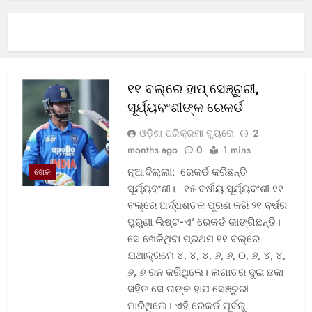
୧୧ ବଲ୍‌ରେ ହାପ୍ ସେଞ୍ଚୁରୀ,
ସୂର୍ଯ୍ୟବଂଶୀଙ୍କ ରେକର୍ଡ
ଓଡ଼ିଶା ପରିକ୍ରମା ବ୍ୟୁରୋ
2
months ago
0
1 mins
ନୂଆଦିଲ୍ଲୀ: ରେକର୍ଡ କରିଛନ୍ତି
ଖେଳ
ସୂର୍ଯ୍ୟବଂଶୀ। ୧୫ ବର୍ଷୀୟ ସୂର୍ଯ୍ୟବଂଶୀ ୧୧
ବଲ୍‌ରେ ଅର୍ଦ୍ଧଶତକ ପୂରଣ କରି ୨୧ ବର୍ଷର
ପୁରୁଣା ଲିଷ୍ଟ-ଏ’ ରେକର୍ଡ ଭାଙ୍ଗିଛନ୍ତି।
ସେ ଖେଳିଥିବା ପ୍ରଥମ ୧୧ ବଲ୍‌ରେ
ଯଥାକ୍ରମେ ୪, ୪, ୪, ୬, ୬, ୦, ୬, ୪, ୪,
୬, ୬ ରନ କରିଥିଲେ। ଲଗାତର ଦୁଇ ଛକା
ସହିତ ସେ ତାଙ୍କ ହାପ ସେଞ୍ଚୁରୀ
ମାରିଥିଲେ। ଏହି ରେକର୍ଡ ପୂର୍ବରୁ