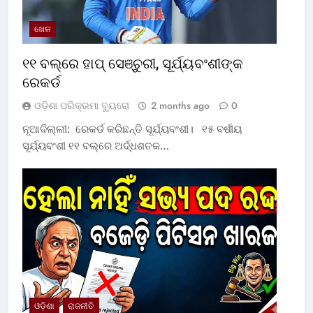
ଖେଳ
୧୧ ବଲ୍‌ରେ ହାପ୍ ସେଞ୍ଚୁରୀ, ସୂର୍ଯ୍ୟବଂଶୀଙ୍କ
ରେକର୍ଡ
ଓଡ଼ିଶା ପରିକ୍ରମା ବ୍ୟୁରୋ
2 months ago
0
ନୂଆଦିଲ୍ଲୀ: ରେକର୍ଡ କରିଛନ୍ତି ସୂର୍ଯ୍ୟବଂଶୀ। ୧୫ ବର୍ଷୀୟ
ସୂର୍ଯ୍ୟବଂଶୀ ୧୧ ବଲ୍‌ରେ ଅର୍ଦ୍ଧଶତକ…
ଓଡ଼ିଶା
ରାଜନୀତି