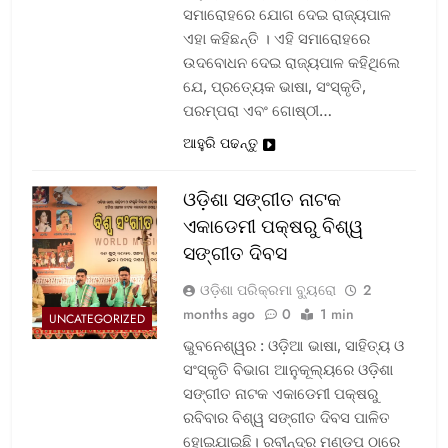
ସମାରୋହରେ ଯୋଗ ଦେଇ ରାଜ୍ୟପାଳ
ଏହା କହିଛନ୍ତି । ଏହି ସମାରୋହରେ
ଉଦବୋଧନ ଦେଇ ରାଜ୍ୟପାଳ କହିଥିଲେ
ଯେ, ପ୍ରତ୍ୟେକ ଭାଷା, ସଂସ୍କୃତି,
ପରମ୍ପରା ଏବଂ ଗୋଷ୍ଠୀ…
ଆହୁରି ପଢନ୍ତୁ
ଓଡ଼ିଶା ସଙ୍ଗୀତ ନାଟକ
ଏକାଡେମୀ ପକ୍ଷରୁ ବିଶ୍ୱ
ସଙ୍ଗୀତ ଦିବସ
ଓଡ଼ିଶା ପରିକ୍ରମା ବ୍ୟୁରୋ
2
months ago
0
1 min
UNCATEGORIZED
ଭୁବନେଶ୍ୱର : ଓଡ଼ିଆ ଭାଷା, ସାହିତ୍ୟ ଓ
ସଂସ୍କୃତି ବିଭାଗ ଆନୁକୂଲ୍ୟରେ ଓଡ଼ିଶା
ସଙ୍ଗୀତ ନାଟକ ଏକାଡେମୀ ପକ୍ଷରୁ
ରବିବାର ବିଶ୍ୱ ସଙ୍ଗୀତ ଦିବସ ପାଳିତ
ହୋଇଯାଇଛି। ରବୀନ୍ଦ୍ର ମଣ୍ଡପ ଠାରେ