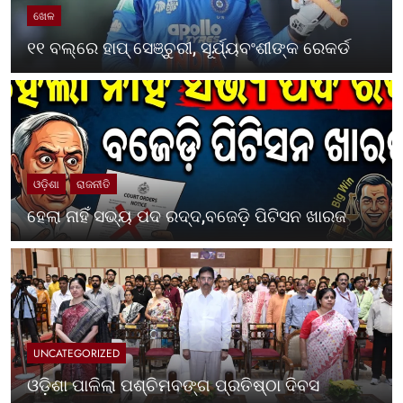
ଖେଳ
୧୧ ବଲ୍‌ରେ ହାପ୍ ସେଞ୍ଚୁରୀ, ସୂର୍ଯ୍ୟବଂଶୀଙ୍କ ରେକର୍ଡ
ଓଡ଼ିଶା
ରାଜନୀତି
ହେଲା ନାହିଁ ସଭ୍ୟ ପଦ ରଦ୍ଦ,ବଜେଡ଼ି ପିଟିସନ ଖାରଜ
UNCATEGORIZED
ଓଡ଼ିଶା ପାଳିଲା ପଶ୍ଚିମବଙ୍ଗ ପ୍ରତିଷ୍ଠା ଦିବସ