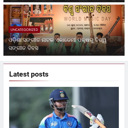
UNCATEGORIZED
ଓଡ଼ିଶା ସଙ୍ଗୀତ ନାଟକ ଏକାଡେମୀ ପକ୍ଷରୁ ବିଶ୍ୱ
ସଙ୍ଗୀତ ଦିବସ
Latest
posts