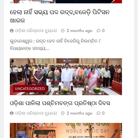
ହେଲା ନାହିଁ ସଭ୍ୟ ପଦ ରଦ୍ଦ,ବଜେଡ଼ି ପିଟିସନ
ଖାରଜ
ଓଡ଼ିଶା ପରିକ୍ରମା ବ୍ୟୁରୋ
2 months ago
0
ଭୁବନେଶ୍ୱର : ରଦ୍ଦ ହେବ ନାହିଁ ବିଜେଡିରୁ ନିଲମ୍ବିତ ୮
ବିଧାୟକଙ୍କ ସଦସ୍ୟ…
UNCATEGORIZED
ଓଡ଼ିଶା ପାଳିଲା ପଶ୍ଚିମବଙ୍ଗ ପ୍ରତିଷ୍ଠା ଦିବସ
ଓଡ଼ିଶା ପରିକ୍ରମା ବ୍ୟୁରୋ
2 months ago
0