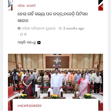
ଓଡ଼ିଶା
ରାଜନୀତି
ହେଲା ନାହିଁ ସଭ୍ୟ ପଦ ରଦ୍ଦ,ବଜେଡ଼ି ପିଟିସନ
ଖାରଜ
ଓଡ଼ିଶା ପରିକ୍ରମା ବ୍ୟୁରୋ
2 months ago
0
ଆହୁରି ପଢନ୍ତୁ
UNCATEGORIZED