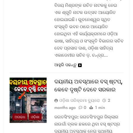
ବିଜୟ ମିଶ୍ରଙ୍କ ରଚିତ ନାଟକକୁ ନେଇ
ଏକ ଶ୍ରୁତି ନାଟକ ଉତ୍ସବ ଆୟୋଜିତ
ହୋଇଯାଇଛି। ଭୁବନେଶ୍ୱର ସ୍ଥିତ
ସଂସ୍କୃତି ଭବନ ଠାରେ ଆୟୋଜିତ
ହୋଇଥିବା ଏହି କାର୍ଯ୍ୟକ୍ରମରେ ଓଡ଼ିଆ
ଭାଷା, ସାହିତ୍ୟ ଓ ସଂସ୍କୃତି ବିଭାଗର ସଚିବ
ଦେବ ପ୍ରସାଦ ଦାଶ, ଓଡ଼ିଶା ସାହିତ୍ୟ
ଏକାଡେମୀର ସଚିବ ଡ଼. ଚନ୍ଦ୍ର…
ଆହୁରି ପଢନ୍ତୁ
ଦୟନୀୟ ଅବସ୍ଥାରେ ବସ୍‌ ଷ୍ଟପ୍‌,
କେବେ ଦୃଷ୍ଟି ଦେବେ ସରକାର
ଓଡ଼ିଶା ପରିକ୍ରମା ବ୍ୟୁରୋ
2
months ago
0
1 min
ଜଗତସିଂହପୁର: ଜଗତସିଂହପୁର ଜିଲ୍ଲାର
ଅପରାଧ
ଓଡ଼ିଶା
ନାଉଗାଁ ବ୍ଲକ ଛକରେ ଥିବା ବସ୍‌ ଷ୍ଟପ୍‌ର
ଦୟନୀୟ ଅବସ୍ଥାକୁ ନେଇ ସ୍ଥାନୀୟ