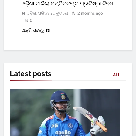
ଓଡ଼ିଶା ପାଳିଲା ପଶ୍ଚିମବଙ୍ଗ ପ୍ରତିଷ୍ଠା ଦିବସ
ଓଡ଼ିଶା ପରିକ୍ରମା ବ୍ୟୁରୋ
2 months ago
0
ଆହୁରି ପଢନ୍ତୁ
Latest
posts
ALL