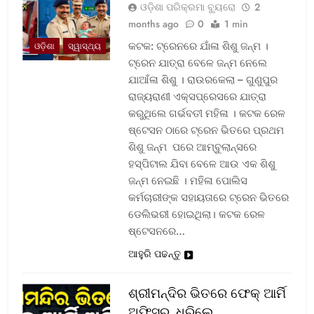
ଓଡ଼ିଶା ପରିକ୍ରମା ବ୍ୟୁରୋ
2
months ago
0
1 min
କଟକ: ଟ୍ରେନରେ ଯାଁଳା ଶିଶୁ ଜନ୍ମ ।
ଓଡ଼ିଶା
ସ୍ୱାସ୍ଥ୍ୟ
ଟ୍ରେନ ଯାତ୍ରା ବେଳେ ଜନ୍ମ ନେଲେ
ଯାଆଁଳା ଶିଶୁ । ରାଉରକେଲା – ଗୁଣୁପୁର
ରାଜ୍ୟରାଣୀ ଏକ୍ସପ୍ରେସରେ ଯାତ୍ରା
କରୁଥିଲେ ଗର୍ଭବତୀ ମହିଳା । କଟକ ରେଳ
ଷ୍ଟେସନ ଠାରେ ଟ୍ରେନ ଭିତରେ ପ୍ରଥମ
ଶିଶୁ ଜନ୍ମ ପରେ ଆମ୍ବୁଲାନ୍ସରେ
ହସ୍ପିଟାଲ ଯିବା ବେଳେ ଆଉ ଏକ ଶିଶୁ
ଜନ୍ମ ନେଇଛି । ମହିଳା ପୋଲିସ
କର୍ମଚାରୀଙ୍କ ସହାୟତାରେ ଟ୍ରେନ ଭିତରେ
ଡେଲିଭରୀ ହୋଇଥିଲା। କଟକ ରେଳ
ଷ୍ଟେସନରେ…
ଆହୁରି ପଢନ୍ତୁ
ଶ୍ରୀମନ୍ଦିର ଭିତରେ ଫେକ୍ ଆର୍ମି
ଅଫିସର, ଧରିଲେ