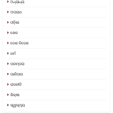
ଅନ୍ୟାନ୍ୟ
ଅପରାଧ
ଓଡ଼ିଶା
ଖେଳ
ଦେଶ ବିଦେଶ
ଧର୍ମ
ପରମ୍ପରା
ପାଣିପାଗ
ରାଜନୀତି
ଶିକ୍ଷା
ସ୍ୱାସ୍ଥ୍ୟ