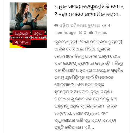
ଅଧିକ ସମୟ ଦେଖୁଛନ୍ତି କି ଫୋନ୍
? ହୋଇପାରେ ସାଂଘାତିକ ରୋଗ..
ଓଡ଼ିଶା ପରିକ୍ରମା ବ୍ୟୁରୋ
4
months ago
0
1 mins
ଅନ୍ୟାନ୍ୟ
ଓଡ଼ିଶା
ଭୁବନେଶ୍ବର( ଓଡ଼ିଶା ପରିକ୍ରମା ବ୍ୟୁରୋ):
ସ୍ୱାସ୍ଥ୍ୟ
ଆଜିର ସୋସିଆଲ ମିଡିଆ ଯୁଗରେ
ଲୋକମାନେ ଦିନକୁ ଅନେକ ଘଣ୍ଟା ଫୋନ୍
ଏବଂ ଲାପଟପ୍ ବ୍ୟବହାର କରୁଛନ୍ତି । କିନ୍ତୁ
ଏକ ରିପୋର୍ଟ ଅନୁସାରେ ଅତ୍ୟଧିକ ସ୍କ୍ରିନ୍
ସମୟ ଯୁବପିଢ଼ିଙ୍କ ପାଇଁ ବିପଦଜନକ
ହୋଇପାରେ। ଏହା ସେମାନଙ୍କ
ହୃଦରୋଗର ଆଶଙ୍କା ବୃଦ୍ଧି କରୁଛି।
ଗବେଷଣାରୁ ଜଣାପଡିଛି ଯେ ଦିନକୁ ଛଅ
ଘଣ୍ଟାରୁ ଅଧିକ ସ୍କ୍ରିନ୍ ଟାଇମ ଉଚ୍ଚ
ରକ୍ତଚାପ, କୋଲେଷ୍ଟ୍ରଲ୍ ଏବଂ
ସ୍ଥୂଳକାୟତା ଭଳି ସ୍ୱାସ୍ଥ୍ୟ ସମସ୍ୟା
ସୃଷ୍ଟି କରିପାରେ। ଏହି…