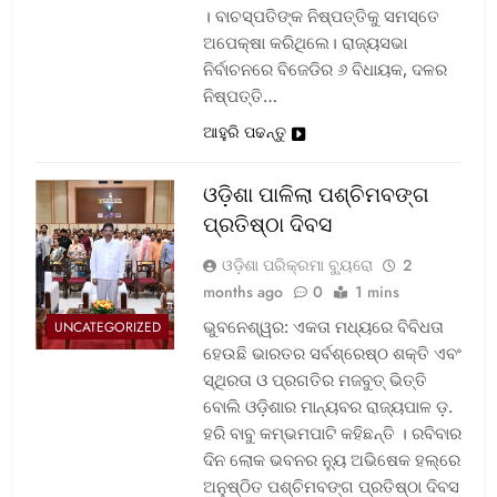
। ବାଚସ୍ପତିଙ୍କ ନିଷ୍ପତ୍ତିକୁ ସମସ୍ତେ
ଅପେକ୍ଷା କରିଥିଲେ। ରାଜ୍ୟସଭା
ନିର୍ବାଚନରେ ବିଜେଡିର ୬ ବିଧାୟକ, ଦଳର
ନିଷ୍ପତ୍ତି…
ଆହୁରି ପଢନ୍ତୁ
ଓଡ଼ିଶା ପାଳିଲା ପଶ୍ଚିମବଙ୍ଗ
ପ୍ରତିଷ୍ଠା ଦିବସ
ଓଡ଼ିଶା ପରିକ୍ରମା ବ୍ୟୁରୋ
2
months ago
0
1 mins
ଭୁବନେଶ୍ୱର: ଏକତା ମଧ୍ୟରେ ବିବିଧତା
UNCATEGORIZED
ହେଉଛି ଭାରତର ସର୍ବଶ୍ରେଷ୍ଠ ଶକ୍ତି ଏବଂ
ସ୍ଥିରତା ଓ ପ୍ରଗତିର ମଜବୁତ୍ ଭିତ୍ତି
ବୋଲି ଓଡ଼ିଶାର ମାନ୍ୟବର ରାଜ୍ୟପାଳ ଡ଼.
ହରି ବାବୁ କମ୍ଭମପାଟି କହିଛନ୍ତି । ରବିବାର
ଦିନ ଲୋକ ଭବନର ନ୍ୟୁ ଅଭିଷେକ ହଲ୍‌ରେ
ଅନୁଷ୍ଠିତ ପଶ୍ଚିମବଙ୍ଗ ପ୍ରତିଷ୍ଠା ଦିବସ