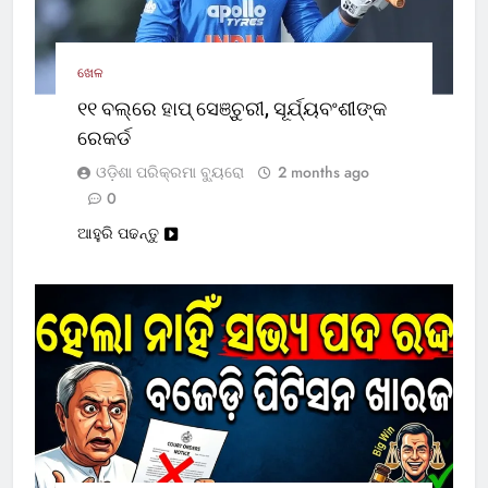
ଖେଳ
୧୧ ବଲ୍‌ରେ ହାପ୍ ସେଞ୍ଚୁରୀ, ସୂର୍ଯ୍ୟବଂଶୀଙ୍କ
ରେକର୍ଡ
ଓଡ଼ିଶା ପରିକ୍ରମା ବ୍ୟୁରୋ
2 months ago
0
ଆହୁରି ପଢନ୍ତୁ