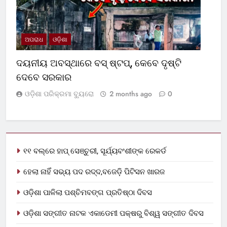
ଅପରାଧ
ଓଡ଼ିଶା
ଦୟନୀୟ ଅବସ୍ଥାରେ ବସ୍‌ ଷ୍ଟପ୍‌, କେବେ ଦୃଷ୍ଟି
ଦେବେ ସରକାର
ଓଡ଼ିଶା ପରିକ୍ରମା ବ୍ୟୁରୋ
2 months ago
0
୧୧ ବଲ୍‌ରେ ହାପ୍ ସେଞ୍ଚୁରୀ, ସୂର୍ଯ୍ୟବଂଶୀଙ୍କ ରେକର୍ଡ
ହେଲା ନାହିଁ ସଭ୍ୟ ପଦ ରଦ୍ଦ,ବଜେଡ଼ି ପିଟିସନ ଖାରଜ
ଓଡ଼ିଶା ପାଳିଲା ପଶ୍ଚିମବଙ୍ଗ ପ୍ରତିଷ୍ଠା ଦିବସ
ଓଡ଼ିଶା ସଙ୍ଗୀତ ନାଟକ ଏକାଡେମୀ ପକ୍ଷରୁ ବିଶ୍ୱ ସଙ୍ଗୀତ ଦିବସ