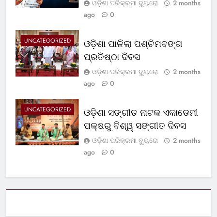
ଓଡ଼ିଶା ପରିକ୍ରମା ବ୍ୟୁରୋ
2 months
ago
0
UNCATEGORIZED
ଓଡ଼ିଶା ପାଳିଲା ପଶ୍ଚିମବଙ୍ଗ
ପ୍ରତିଷ୍ଠା ଦିବସ
ଓଡ଼ିଶା ପରିକ୍ରମା ବ୍ୟୁରୋ
2 months
ago
0
UNCATEGORIZED
ଓଡ଼ିଶା ସଙ୍ଗୀତ ନାଟକ ଏକାଡେମୀ
ପକ୍ଷରୁ ବିଶ୍ୱ ସଙ୍ଗୀତ ଦିବସ
ଓଡ଼ିଶା ପରିକ୍ରମା ବ୍ୟୁରୋ
2 months
ago
0