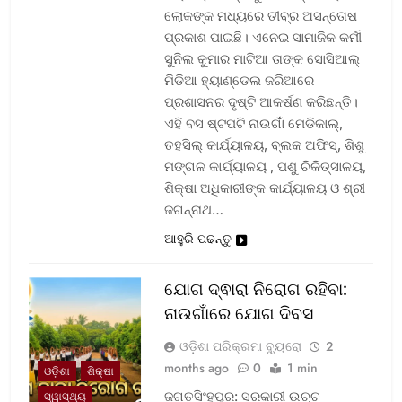
ଲୋକଙ୍କ ମଧ୍ୟରେ ତୀବ୍ର ଅସନ୍ତୋଷ
ପ୍ରକାଶ ପାଇଛି। ଏନେଇ ସାମାଜିକ କର୍ମୀ
ସୁନିଲ କୁମାର ମାଟିଆ ତାଙ୍କ ସୋସିଆଲ୍‌
ମିଡିଆ ହ୍ୟାଣ୍ଡେଲ ଜରିଆରେ
ପ୍ରଶାସନର ଦୃଷ୍ଟି ଆକର୍ଷଣ କରିଛନ୍ତି।
ଏହି ବସ ଷ୍ଟପଟି ନାଉଗାଁ ମେଡିକାଲ୍‌,
ତହସିଲ୍‌ କାର୍ଯ୍ୟାଳୟ, ବ୍ଲକ ଅଫିସ୍‌, ଶିଶୁ
ମଙ୍ଗଳ କାର୍ଯ୍ୟାଳୟ , ପଶୁ ଚିକିତ୍ସାଳୟ,
ଶିକ୍ଷା ଅଧିକାରୀଙ୍କ କାର୍ଯ୍ୟାଳୟ ଓ ଶ୍ରୀ
ଜଗନ୍ନାଥ…
ଆହୁରି ପଢନ୍ତୁ
ଯୋଗ ଦ୍ଵାରା ନିରୋଗ ରହିବା:
ନାଉଗାଁରେ ଯୋଗ ଦିବସ
ଓଡ଼ିଶା ପରିକ୍ରମା ବ୍ୟୁରୋ
2
months ago
0
1 min
ଓଡ଼ିଶା
ଶିକ୍ଷା
ଜଗତସିଂହପୁର: ସରକାରୀ ଉଚ୍ଚ
ସ୍ୱାସ୍ଥ୍ୟ