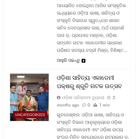
ଆୟୋଜିତ ହୋଇଥିବା ଆଜିର ସାଂସ୍କୃତିକ
ସନ୍ଧ୍ୟାରେ ଓଡ଼ିଆ ଭାଷା, ସାହିତ୍ୟ ଓ
ସଂସ୍କୃତି ବିଭାଗର ସ୍ୱତନ୍ତ୍ର ଶାସନ
ସଚିବ ଦେବପ୍ରସାଦ ଦାଶ, ଅର୍ଥ ପରାମର୍ଶ
ଦାତା ଡ଼. ପ୍ରମୋଦ ମଣ୍ଡଳ, ଓଡ଼ିଶା
ସଙ୍ଗୀତ ନାଟକ ଏକାଡେମୀର ସାଧାରଣ
ପରିଷଦ ସଦସ୍ୟ ବଦ୍ରୀ ମିଶ୍ର, ବିଶିଷ୍ଟ…
ଆହୁରି ପଢନ୍ତୁ
ଓଡ଼ିଶା ସାହିତ୍ୟ ଏକାଡେମୀ
ପକ୍ଷରୁ ଶ୍ରୁତି ନାଟକ ଉତ୍ସବ
ଓଡ଼ିଶା ପରିକ୍ରମା ବ୍ୟୁରୋ
2
months ago
0
1 min
ଭୁବନେଶ୍ଵର: ଓଡ଼ିଆ ଭାଷା, ସାହିତ୍ୟ ଓ
UNCATEGORIZED
ସଂସ୍କୃତି ବିଭାଗ ଆନୁକୂଲ୍ୟରେ ଓଡ଼ିଶା
ସାହିତ୍ୟ ଏକାଡେମୀ ଏବଂ ଓଡ଼ିଶା ନାଟ୍ୟ
ସଂଘର ମିଳିତ ସହଯୋଗରେ ନାଟ୍ୟକାର ଡ଼.