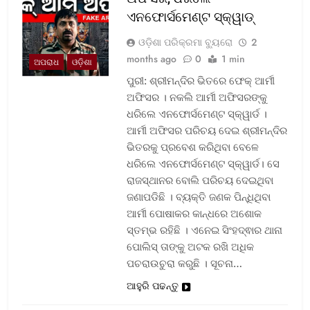
ଏନଫୋର୍ସମେଣ୍ଟ ସ୍କ୍ୱାଡ୍‌
ଓଡ଼ିଶା ପରିକ୍ରମା ବ୍ୟୁରୋ
2
months ago
0
1 min
ଅପରାଧ
ଓଡ଼ିଶା
ପୁରୀ: ଶ୍ରୀମନ୍ଦିର ଭିତରେ ଫେକ୍ ଆର୍ମୀ
ଅଫିସର । ନକଲି ଆର୍ମୀ ଅଫିସରଙ୍କୁ
ଧରିଲେ ଏନଫୋର୍ସମେଣ୍ଟ ସ୍କ୍ୱାର୍ଡ ।
ଆର୍ମୀ ଅଫିସର ପରିଚୟ ଦେଇ ଶ୍ରୀମନ୍ଦିର
ଭିତରକୁ ପ୍ରବେଶ କରିଥିବା ବେଳେ
ଧରିଲେ ଏନଫୋର୍ସମେଣ୍ଟ ସ୍କ୍ୱାର୍ଡ। ସେ
ରାଜସ୍ଥାନର ବୋଲି ପରିଚୟ ଦେଇଥିବା
ଜଣାପଡିଛି । ବ୍ୟକ୍ତି ଜଣକ ପିନ୍ଧିଥିବା
ଆର୍ମୀ ପୋଷାକର କାନ୍ଧରେ ଅଶୋକ
ସ୍ତମ୍ଭ ରହିଛି । ଏନେଇ ସିଂହଦ୍ଵାର ଥାନା
ପୋଲିସ୍ ତାଙ୍କୁ ଅଟକ ରଖି ଅଧିକ
ପଚରାଉଚୁରା କରୁଛି । ସୂଚନା…
ଆହୁରି ପଢନ୍ତୁ