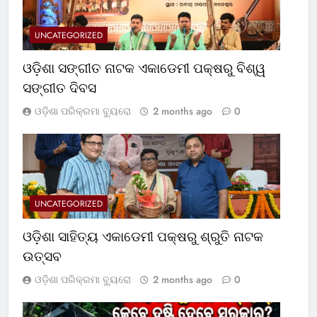
UNCATEGORIZED
ଓଡ଼ିଶା ସଙ୍ଗୀତ ନାଟକ ଏକାଡେମୀ ପକ୍ଷରୁ ବିଶ୍ୱ
ସଙ୍ଗୀତ ଦିବସ
ଓଡ଼ିଶା ପରିକ୍ରମା ବ୍ୟୁରୋ
2 months ago
0
UNCATEGORIZED
ଓଡ଼ିଶା ସାହିତ୍ୟ ଏକାଡେମୀ ପକ୍ଷରୁ ଶ୍ରୁତି ନାଟକ
ଉତ୍ସବ
ଓଡ଼ିଶା ପରିକ୍ରମା ବ୍ୟୁରୋ
2 months ago
0