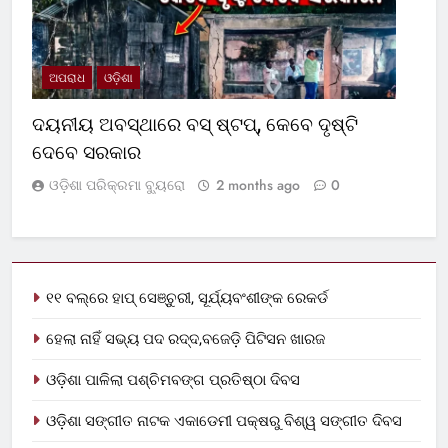
ଅପରାଧ
ଓଡ଼ିଶା
ଦୟନୀୟ ଅବସ୍ଥାରେ ବସ୍‌ ଷ୍ଟପ୍‌, କେବେ ଦୃଷ୍ଟି
ଦେବେ ସରକାର
ଓଡ଼ିଶା ପରିକ୍ରମା ବ୍ୟୁରୋ
2 months ago
0
୧୧ ବଲ୍‌ରେ ହାପ୍ ସେଞ୍ଚୁରୀ, ସୂର୍ଯ୍ୟବଂଶୀଙ୍କ ରେକର୍ଡ
ହେଲା ନାହିଁ ସଭ୍ୟ ପଦ ରଦ୍ଦ,ବଜେଡ଼ି ପିଟିସନ ଖାରଜ
ଓଡ଼ିଶା ପାଳିଲା ପଶ୍ଚିମବଙ୍ଗ ପ୍ରତିଷ୍ଠା ଦିବସ
ଓଡ଼ିଶା ସଙ୍ଗୀତ ନାଟକ ଏକାଡେମୀ ପକ୍ଷରୁ ବିଶ୍ୱ ସଙ୍ଗୀତ ଦିବସ