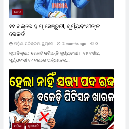
ଖେଳ
୧୧ ବଲ୍‌ରେ ହାପ୍ ସେଞ୍ଚୁରୀ, ସୂର୍ଯ୍ୟବଂଶୀଙ୍କ
ରେକର୍ଡ
ଓଡ଼ିଶା ପରିକ୍ରମା ବ୍ୟୁରୋ
2 months ago
0
ନୂଆଦିଲ୍ଲୀ: ରେକର୍ଡ କରିଛନ୍ତି ସୂର୍ଯ୍ୟବଂଶୀ। ୧୫ ବର୍ଷୀୟ
ସୂର୍ଯ୍ୟବଂଶୀ ୧୧ ବଲ୍‌ରେ ଅର୍ଦ୍ଧଶତକ…
ଓଡ଼ିଶା
ରାଜନୀତି