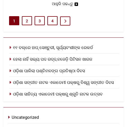
ଆହୁରି ପଢନ୍ତୁ
1
2
3
4
୧୧ ବଲ୍‌ରେ ହାପ୍ ସେଞ୍ଚୁରୀ, ସୂର୍ଯ୍ୟବଂଶୀଙ୍କ ରେକର୍ଡ
ହେଲା ନାହିଁ ସଭ୍ୟ ପଦ ରଦ୍ଦ,ବଜେଡ଼ି ପିଟିସନ ଖାରଜ
ଓଡ଼ିଶା ପାଳିଲା ପଶ୍ଚିମବଙ୍ଗ ପ୍ରତିଷ୍ଠା ଦିବସ
ଓଡ଼ିଶା ସଙ୍ଗୀତ ନାଟକ ଏକାଡେମୀ ପକ୍ଷରୁ ବିଶ୍ୱ ସଙ୍ଗୀତ ଦିବସ
ଓଡ଼ିଶା ସାହିତ୍ୟ ଏକାଡେମୀ ପକ୍ଷରୁ ଶ୍ରୁତି ନାଟକ ଉତ୍ସବ
Uncategorized