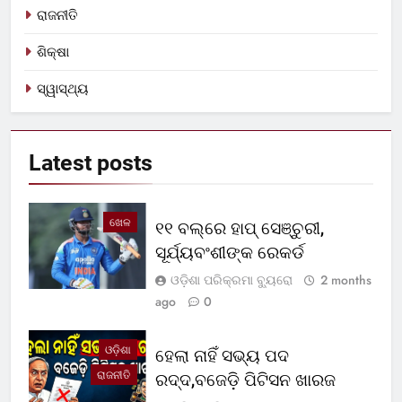
ରାଜନୀତି
ଶିକ୍ଷା
ସ୍ୱାସ୍ଥ୍ୟ
Latest
posts
ଖେଳ
୧୧ ବଲ୍‌ରେ ହାପ୍ ସେଞ୍ଚୁରୀ,
ସୂର୍ଯ୍ୟବଂଶୀଙ୍କ ରେକର୍ଡ
ଓଡ଼ିଶା ପରିକ୍ରମା ବ୍ୟୁରୋ
2 months
ago
0
ଓଡ଼ିଶା
ହେଲା ନାହିଁ ସଭ୍ୟ ପଦ
ରାଜନୀତି
ରଦ୍ଦ,ବଜେଡ଼ି ପିଟିସନ ଖାରଜ