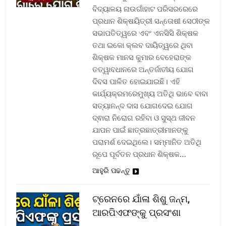
ବିଦ୍ୟାଳୟ ନାଉଗାଁହାଟ ପରିସରରେରେ
ପ୍ରଧାନ ଶିକ୍ଷୟିତ୍ରୀ ସନ୍ତୋଷୀ ସେଠୀଙ୍କ
ସଭାପତିତ୍ୱରେ ଏବଂ ଏନସିସି ଶିକ୍ଷକ
ତଥା ଇକୋ କ୍ଲବ ଦାୟିତ୍ୱରେ ଥିବା
ଶିକ୍ଷକ ମାନସ କୁମାର ବେହେରାଙ୍କ
ତତ୍ୱାବଧାନରେ ଅନ୍ତର୍ଜାତୀୟ ଯୋଗ
ଦିବସ ପାଳିତ ହୋଇଯାଇଛି। ଏହି
କାର୍ଯ୍ୟକ୍ରମରେମୁଖ୍ୟ ଅତିଥି ଭାବେ ବାବା
ସତ୍ୟାନନ୍ଦ ଦାସ ଯୋଗଦେଇ ଯୋଗ
ଦ୍ଵାରା ନିରୋଗ ରହିବା ଓ ସୁସ୍ଥ ଜୀବନ
ଯାପନ ପାଇଁ ଛାତ୍ରଛାତ୍ରୀମାନଙ୍କୁ
ପରାମର୍ଶ ଦେଇଥିଲେ। ସମ୍ମାନିତ ଅତିଥି
ରୂପେ ପୂର୍ବତନ ପ୍ରଧାନ ଶିକ୍ଷକ…
ଆହୁରି ପଢନ୍ତୁ
ଟ୍ରେନରେ ଯାଁଳା ଶିଶୁ ଜନ୍ମ,
ଆରପିଏଫଙ୍କୁ ପ୍ରସଂଶା