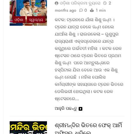
ଓଡ଼ିଶା ପରିକ୍ରମା ବ୍ୟୁରୋ
2
months ago
0
1 min
କଟକ: ଟ୍ରେନରେ ଯାଁଳା ଶିଶୁ ଜନ୍ମ ।
ଓଡ଼ିଶା
ସ୍ୱାସ୍ଥ୍ୟ
ଟ୍ରେନ ଯାତ୍ରା ବେଳେ ଜନ୍ମ ନେଲେ
ଯାଆଁଳା ଶିଶୁ । ରାଉରକେଲା – ଗୁଣୁପୁର
ରାଜ୍ୟରାଣୀ ଏକ୍ସପ୍ରେସରେ ଯାତ୍ରା
କରୁଥିଲେ ଗର୍ଭବତୀ ମହିଳା । କଟକ ରେଳ
ଷ୍ଟେସନ ଠାରେ ଟ୍ରେନ ଭିତରେ ପ୍ରଥମ
ଶିଶୁ ଜନ୍ମ ପରେ ଆମ୍ବୁଲାନ୍ସରେ
ହସ୍ପିଟାଲ ଯିବା ବେଳେ ଆଉ ଏକ ଶିଶୁ
ଜନ୍ମ ନେଇଛି । ମହିଳା ପୋଲିସ
କର୍ମଚାରୀଙ୍କ ସହାୟତାରେ ଟ୍ରେନ ଭିତରେ
ଡେଲିଭରୀ ହୋଇଥିଲା। କଟକ ରେଳ
ଷ୍ଟେସନରେ…
ଆହୁରି ପଢନ୍ତୁ
ଶ୍ରୀମନ୍ଦିର ଭିତରେ ଫେକ୍ ଆର୍ମି
ଅଫିସର, ଧରିଲେ