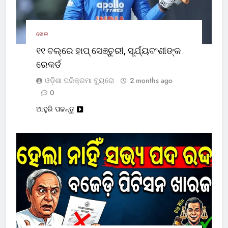
ଖେଳ
୧୧ ବଲ୍‌ରେ ହାପ୍ ସେଞ୍ଚୁରୀ, ସୂର୍ଯ୍ୟବଂଶୀଙ୍କ
ରେକର୍ଡ
ଓଡ଼ିଶା ପରିକ୍ରମା ବ୍ୟୁରୋ
2 months ago
0
ଆହୁରି ପଢନ୍ତୁ