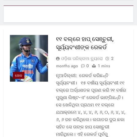
୧୧ ବଲ୍‌ରେ ହାପ୍ ସେଞ୍ଚୁରୀ,
ସୂର୍ଯ୍ୟବଂଶୀଙ୍କ ରେକର୍ଡ
ଓଡ଼ିଶା ପରିକ୍ରମା ବ୍ୟୁରୋ
2
months ago
0
1 mins
ନୂଆଦିଲ୍ଲୀ: ରେକର୍ଡ କରିଛନ୍ତି
ଖେଳ
ସୂର୍ଯ୍ୟବଂଶୀ। ୧୫ ବର୍ଷୀୟ ସୂର୍ଯ୍ୟବଂଶୀ ୧୧
ବଲ୍‌ରେ ଅର୍ଦ୍ଧଶତକ ପୂରଣ କରି ୨୧ ବର୍ଷର
ପୁରୁଣା ଲିଷ୍ଟ-ଏ’ ରେକର୍ଡ ଭାଙ୍ଗିଛନ୍ତି।
ସେ ଖେଳିଥିବା ପ୍ରଥମ ୧୧ ବଲ୍‌ରେ
ଯଥାକ୍ରମେ ୪, ୪, ୪, ୬, ୬, ୦, ୬, ୪, ୪,
୬, ୬ ରନ କରିଥିଲେ। ଲଗାତର ଦୁଇ ଛକା
ସହିତ ସେ ତାଙ୍କ ହାପ ସେଞ୍ଚୁରୀ
ମାରିଥିଲେ। ଏହି ରେକର୍ଡ ପୂର୍ବରୁ