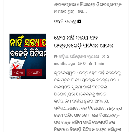
ଶ୍ରୀଲଙ୍କାର କୌଶଲ୍ୟା ୱିରାରତ୍ନେଙ୍କ
ନାମରେ ଥିଲା। ସେ…
ଆହୁରି ପଢନ୍ତୁ
ହେଲା ନାହିଁ ସଭ୍ୟ ପଦ
ରଦ୍ଦ,ବଜେଡ଼ି ପିଟିସନ ଖାରଜ
ଓଡ଼ିଶା ପରିକ୍ରମା ବ୍ୟୁରୋ
2
months ago
0
1 min
ଭୁବନେଶ୍ୱର : ରଦ୍ଦ ହେବ ନାହିଁ ବିଜେଡିରୁ
ଓଡ଼ିଶା
ରାଜନୀତି
ନିଲମ୍ବିତ ୮ ବିଧାୟକଙ୍କ ସଦସ୍ୟ ପଦ ।
ବାଚସ୍ପତି ସୁରମା ପାଢ଼ୀ ବିଜେଡିର
ଅଯୋଗ୍ୟତା ଆବେଦନକୁ ଖାରଜ
କରିଛନ୍ତି। ଦଳୀୟ ହୁଇପ ଅମାନ୍ୟ,
ସର୍ବସାଧାରଣରେ ଦଳ ବିରୋଧରେ ମନ୍ତବ୍ୟ
ଦେବା ଅଭିଯୋଗରେ ୮ ଜଣ ବିଧାୟକଙ୍କ
ପଦ ରଦ୍ଦ କରିବା ପାଇଁ ବାଚସ୍ପତିଙ୍କ
ନିକଟରେ ବିଜେଡ଼ି ପିଟିସନ ଦାୟର କରିଥିଲା