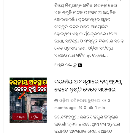
ବିଜୟ ମିଶ୍ରଙ୍କ ରଚିତ ନାଟକକୁ ନେଇ
ଏକ ଶ୍ରୁତି ନାଟକ ଉତ୍ସବ ଆୟୋଜିତ
ହୋଇଯାଇଛି। ଭୁବନେଶ୍ୱର ସ୍ଥିତ
ସଂସ୍କୃତି ଭବନ ଠାରେ ଆୟୋଜିତ
ହୋଇଥିବା ଏହି କାର୍ଯ୍ୟକ୍ରମରେ ଓଡ଼ିଆ
ଭାଷା, ସାହିତ୍ୟ ଓ ସଂସ୍କୃତି ବିଭାଗର ସଚିବ
ଦେବ ପ୍ରସାଦ ଦାଶ, ଓଡ଼ିଶା ସାହିତ୍ୟ
ଏକାଡେମୀର ସଚିବ ଡ଼. ଚନ୍ଦ୍ର…
ଆହୁରି ପଢନ୍ତୁ
ଦୟନୀୟ ଅବସ୍ଥାରେ ବସ୍‌ ଷ୍ଟପ୍‌,
କେବେ ଦୃଷ୍ଟି ଦେବେ ସରକାର
ଓଡ଼ିଶା ପରିକ୍ରମା ବ୍ୟୁରୋ
2
months ago
0
1 min
ଜଗତସିଂହପୁର: ଜଗତସିଂହପୁର ଜିଲ୍ଲାର
ଅପରାଧ
ଓଡ଼ିଶା
ନାଉଗାଁ ବ୍ଲକ ଛକରେ ଥିବା ବସ୍‌ ଷ୍ଟପ୍‌ର
ଦୟନୀୟ ଅବସ୍ଥାକୁ ନେଇ ସ୍ଥାନୀୟ