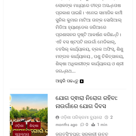
ଲୋକଙ୍କ ମଧ୍ୟରେ ତୀବ୍ର ଅସନ୍ତୋଷ
ପ୍ରକାଶ ପାଇଛି। ଏନେଇ ସାମାଜିକ କର୍ମୀ
ସୁନିଲ କୁମାର ମାଟିଆ ତାଙ୍କ ସୋସିଆଲ୍‌
ମିଡିଆ ହ୍ୟାଣ୍ଡେଲ ଜରିଆରେ
ପ୍ରଶାସନର ଦୃଷ୍ଟି ଆକର୍ଷଣ କରିଛନ୍ତି।
ଏହି ବସ ଷ୍ଟପଟି ନାଉଗାଁ ମେଡିକାଲ୍‌,
ତହସିଲ୍‌ କାର୍ଯ୍ୟାଳୟ, ବ୍ଲକ ଅଫିସ୍‌, ଶିଶୁ
ମଙ୍ଗଳ କାର୍ଯ୍ୟାଳୟ , ପଶୁ ଚିକିତ୍ସାଳୟ,
ଶିକ୍ଷା ଅଧିକାରୀଙ୍କ କାର୍ଯ୍ୟାଳୟ ଓ ଶ୍ରୀ
ଜଗନ୍ନାଥ…
ଆହୁରି ପଢନ୍ତୁ
ଯୋଗ ଦ୍ଵାରା ନିରୋଗ ରହିବା:
ନାଉଗାଁରେ ଯୋଗ ଦିବସ
ଓଡ଼ିଶା ପରିକ୍ରମା ବ୍ୟୁରୋ
2
months ago
0
1 min
ଓଡ଼ିଶା
ଶିକ୍ଷା
ଜଗତସିଂହପୁର: ସରକାରୀ ଉଚ୍ଚ
ସ୍ୱାସ୍ଥ୍ୟ