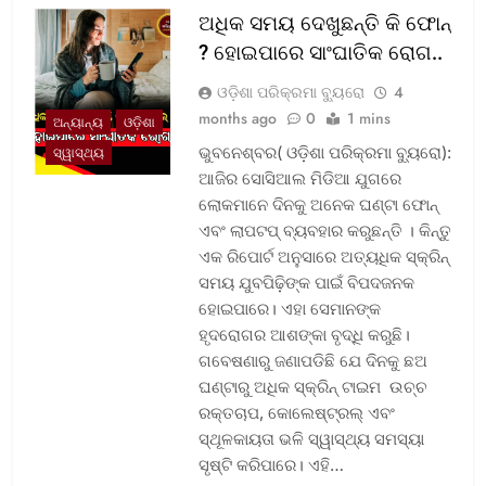
ଅଧିକ ସମୟ ଦେଖୁଛନ୍ତି କି ଫୋନ୍
? ହୋଇପାରେ ସାଂଘାତିକ ରୋଗ..
ଓଡ଼ିଶା ପରିକ୍ରମା ବ୍ୟୁରୋ
4
months ago
0
1 mins
ଅନ୍ୟାନ୍ୟ
ଓଡ଼ିଶା
ଭୁବନେଶ୍ବର( ଓଡ଼ିଶା ପରିକ୍ରମା ବ୍ୟୁରୋ):
ସ୍ୱାସ୍ଥ୍ୟ
ଆଜିର ସୋସିଆଲ ମିଡିଆ ଯୁଗରେ
ଲୋକମାନେ ଦିନକୁ ଅନେକ ଘଣ୍ଟା ଫୋନ୍
ଏବଂ ଲାପଟପ୍ ବ୍ୟବହାର କରୁଛନ୍ତି । କିନ୍ତୁ
ଏକ ରିପୋର୍ଟ ଅନୁସାରେ ଅତ୍ୟଧିକ ସ୍କ୍ରିନ୍
ସମୟ ଯୁବପିଢ଼ିଙ୍କ ପାଇଁ ବିପଦଜନକ
ହୋଇପାରେ। ଏହା ସେମାନଙ୍କ
ହୃଦରୋଗର ଆଶଙ୍କା ବୃଦ୍ଧି କରୁଛି।
ଗବେଷଣାରୁ ଜଣାପଡିଛି ଯେ ଦିନକୁ ଛଅ
ଘଣ୍ଟାରୁ ଅଧିକ ସ୍କ୍ରିନ୍ ଟାଇମ ଉଚ୍ଚ
ରକ୍ତଚାପ, କୋଲେଷ୍ଟ୍ରଲ୍ ଏବଂ
ସ୍ଥୂଳକାୟତା ଭଳି ସ୍ୱାସ୍ଥ୍ୟ ସମସ୍ୟା
ସୃଷ୍ଟି କରିପାରେ। ଏହି…