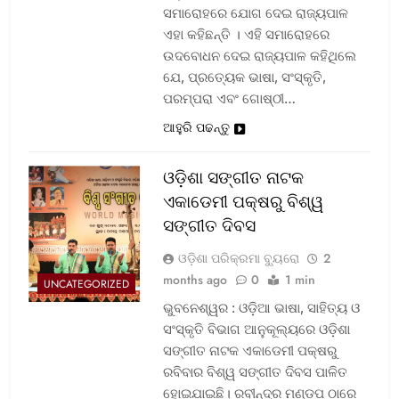
ସମାରୋହରେ ଯୋଗ ଦେଇ ରାଜ୍ୟପାଳ
ଏହା କହିଛନ୍ତି । ଏହି ସମାରୋହରେ
ଉଦବୋଧନ ଦେଇ ରାଜ୍ୟପାଳ କହିଥିଲେ
ଯେ, ପ୍ରତ୍ୟେକ ଭାଷା, ସଂସ୍କୃତି,
ପରମ୍ପରା ଏବଂ ଗୋଷ୍ଠୀ…
ଆହୁରି ପଢନ୍ତୁ
ଓଡ଼ିଶା ସଙ୍ଗୀତ ନାଟକ
ଏକାଡେମୀ ପକ୍ଷରୁ ବିଶ୍ୱ
ସଙ୍ଗୀତ ଦିବସ
ଓଡ଼ିଶା ପରିକ୍ରମା ବ୍ୟୁରୋ
2
months ago
0
1 min
UNCATEGORIZED
ଭୁବନେଶ୍ୱର : ଓଡ଼ିଆ ଭାଷା, ସାହିତ୍ୟ ଓ
ସଂସ୍କୃତି ବିଭାଗ ଆନୁକୂଲ୍ୟରେ ଓଡ଼ିଶା
ସଙ୍ଗୀତ ନାଟକ ଏକାଡେମୀ ପକ୍ଷରୁ
ରବିବାର ବିଶ୍ୱ ସଙ୍ଗୀତ ଦିବସ ପାଳିତ
ହୋଇଯାଇଛି। ରବୀନ୍ଦ୍ର ମଣ୍ଡପ ଠାରେ