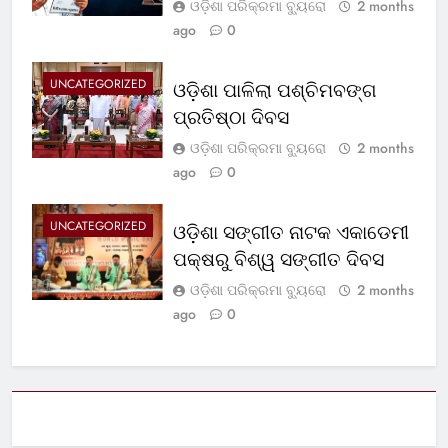
ଓଡ଼ିଶା ପରିକ୍ରମା ବ୍ୟୁରୋ
2 months
ago
0
UNCATEGORIZED
ଓଡ଼ିଶା ପାଳିଲା ପଶ୍ଚିମବଙ୍ଗ
ପ୍ରତିଷ୍ଠା ଦିବସ
ଓଡ଼ିଶା ପରିକ୍ରମା ବ୍ୟୁରୋ
2 months
ago
0
UNCATEGORIZED
ଓଡ଼ିଶା ସଙ୍ଗୀତ ନାଟକ ଏକାଡେମୀ
ପକ୍ଷରୁ ବିଶ୍ୱ ସଙ୍ଗୀତ ଦିବସ
ଓଡ଼ିଶା ପରିକ୍ରମା ବ୍ୟୁରୋ
2 months
ago
0