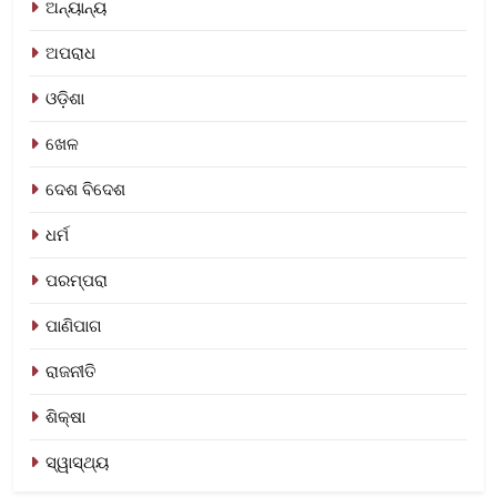
ଅନ୍ୟାନ୍ୟ
ଅପରାଧ
ଓଡ଼ିଶା
ଖେଳ
ଦେଶ ବିଦେଶ
ଧର୍ମ
ପରମ୍ପରା
ପାଣିପାଗ
ରାଜନୀତି
ଶିକ୍ଷା
ସ୍ୱାସ୍ଥ୍ୟ