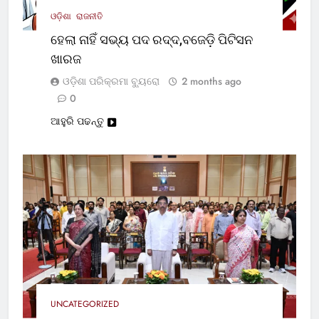
ଓଡ଼ିଶା
ରାଜନୀତି
ହେଲା ନାହିଁ ସଭ୍ୟ ପଦ ରଦ୍ଦ,ବଜେଡ଼ି ପିଟିସନ
ଖାରଜ
ଓଡ଼ିଶା ପରିକ୍ରମା ବ୍ୟୁରୋ
2 months ago
0
ଆହୁରି ପଢନ୍ତୁ
UNCATEGORIZED