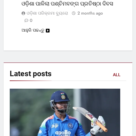
ଓଡ଼ିଶା ପାଳିଲା ପଶ୍ଚିମବଙ୍ଗ ପ୍ରତିଷ୍ଠା ଦିବସ
ଓଡ଼ିଶା ପରିକ୍ରମା ବ୍ୟୁରୋ
2 months ago
0
ଆହୁରି ପଢନ୍ତୁ
Latest
posts
ALL