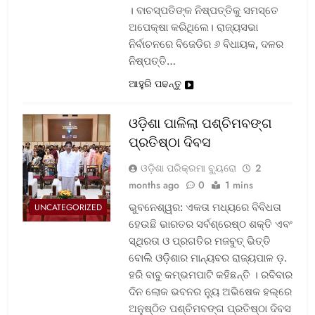
। ବାଚସ୍ପତିଙ୍କ ନିଷ୍ପତ୍ତିକୁ ସମସ୍ତେ
ଅପେକ୍ଷା କରିଥିଲେ। ରାଜ୍ୟସଭା
ନିର୍ବାଚନରେ ବିଜେଡିର ୬ ବିଧାୟକ, ଦଳର
ନିଷ୍ପତ୍ତି…
ଆହୁରି ପଢନ୍ତୁ
ଓଡ଼ିଶା ପାଳିଲା ପଶ୍ଚିମବଙ୍ଗ
ପ୍ରତିଷ୍ଠା ଦିବସ
ଓଡ଼ିଶା ପରିକ୍ରମା ବ୍ୟୁରୋ
2
months ago
0
1 mins
ଭୁବନେଶ୍ୱର: ଏକତା ମଧ୍ୟରେ ବିବିଧତା
UNCATEGORIZED
ହେଉଛି ଭାରତର ସର୍ବଶ୍ରେଷ୍ଠ ଶକ୍ତି ଏବଂ
ସ୍ଥିରତା ଓ ପ୍ରଗତିର ମଜବୁତ୍ ଭିତ୍ତି
ବୋଲି ଓଡ଼ିଶାର ମାନ୍ୟବର ରାଜ୍ୟପାଳ ଡ଼.
ହରି ବାବୁ କମ୍ଭମପାଟି କହିଛନ୍ତି । ରବିବାର
ଦିନ ଲୋକ ଭବନର ନ୍ୟୁ ଅଭିଷେକ ହଲ୍‌ରେ
ଅନୁଷ୍ଠିତ ପଶ୍ଚିମବଙ୍ଗ ପ୍ରତିଷ୍ଠା ଦିବସ