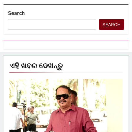
Search
SEARCH
ଏହି ଖବର ଦେଖନ୍ତୁ