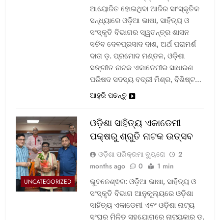
ଆୟୋଜିତ ହୋଇଥିବା ଆଜିର ସାଂସ୍କୃତିକ
ସନ୍ଧ୍ୟାରେ ଓଡ଼ିଆ ଭାଷା, ସାହିତ୍ୟ ଓ
ସଂସ୍କୃତି ବିଭାଗର ସ୍ୱତନ୍ତ୍ର ଶାସନ
ସଚିବ ଦେବପ୍ରସାଦ ଦାଶ, ଅର୍ଥ ପରାମର୍ଶ
ଦାତା ଡ଼. ପ୍ରମୋଦ ମଣ୍ଡଳ, ଓଡ଼ିଶା
ସଙ୍ଗୀତ ନାଟକ ଏକାଡେମୀର ସାଧାରଣ
ପରିଷଦ ସଦସ୍ୟ ବଦ୍ରୀ ମିଶ୍ର, ବିଶିଷ୍ଟ…
ଆହୁରି ପଢନ୍ତୁ
ଓଡ଼ିଶା ସାହିତ୍ୟ ଏକାଡେମୀ
ପକ୍ଷରୁ ଶ୍ରୁତି ନାଟକ ଉତ୍ସବ
ଓଡ଼ିଶା ପରିକ୍ରମା ବ୍ୟୁରୋ
2
months ago
0
1 min
ଭୁବନେଶ୍ଵର: ଓଡ଼ିଆ ଭାଷା, ସାହିତ୍ୟ ଓ
UNCATEGORIZED
ସଂସ୍କୃତି ବିଭାଗ ଆନୁକୂଲ୍ୟରେ ଓଡ଼ିଶା
ସାହିତ୍ୟ ଏକାଡେମୀ ଏବଂ ଓଡ଼ିଶା ନାଟ୍ୟ
ସଂଘର ମିଳିତ ସହଯୋଗରେ ନାଟ୍ୟକାର ଡ଼.