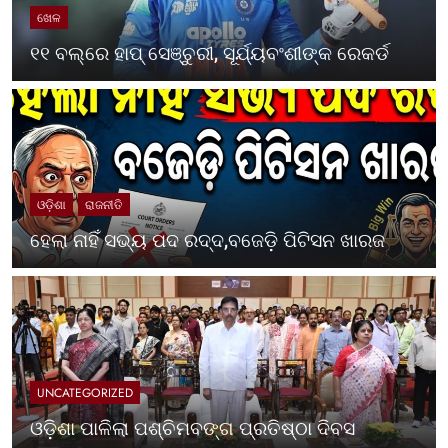
ଖେଳ
୧୧ ବଲ୍‌ରେ ହାପ୍ ସେଞ୍ଚୁରୀ, ସୂର୍ଯ୍ୟବଂଶୀଙ୍କ ରେକର୍ଡ
ଓଡ଼ିଶା
ରାଜନୀତି
ହେଲା ନାହିଁ ସଭ୍ୟ ପଦ ରଦ୍ଦ,ବଜେଡ଼ି ପିଟିସନ ଖାରଜ
UNCATEGORIZED
ଓଡ଼ିଶା ପାଳିଲା ପଶ୍ଚିମବଙ୍ଗ ପ୍ରତିଷ୍ଠା ଦିବସ