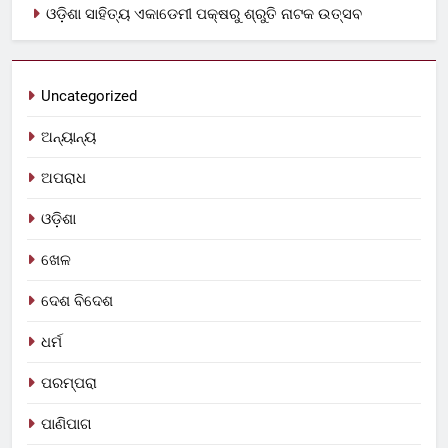
ଓଡ଼ିଶା ସାହିତ୍ୟ ଏକାଡେମୀ ପକ୍ଷରୁ ଶ୍ରୁତି ନାଟକ ଉତ୍ସବ
Uncategorized
ଅନ୍ୟାନ୍ୟ
ଅପରାଧ
ଓଡ଼ିଶା
ଖେଳ
ଦେଶ ବିଦେଶ
ଧର୍ମ
ପରମ୍ପରା
ପାଣିପାଗ