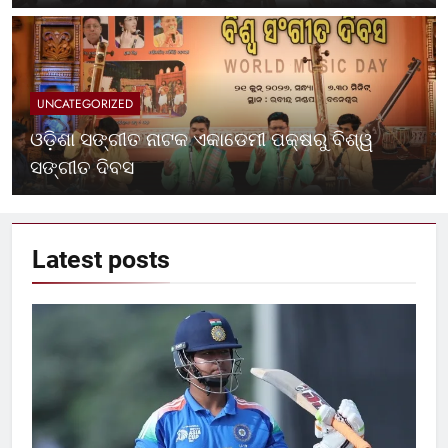
UNCATEGORIZED
ଓଡ଼ିଶା ସଙ୍ଗୀତ ନାଟକ ଏକାଡେମୀ ପକ୍ଷରୁ ବିଶ୍ୱ
ସଙ୍ଗୀତ ଦିବସ
Latest
posts