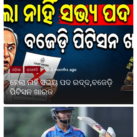
2 months ago
UNCATEGORIZED
ଓଡ଼ିଶା ପାଳିଲା ପଶ୍ଚିମବଙ୍ଗ
ପ୍ରତିଷ୍ଠା ଦିବସ