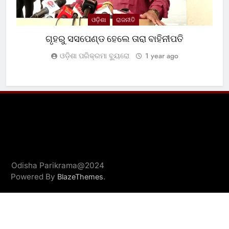
ଓଡ଼ିଶା
ରାଜନୀତି
ଗୃହରୁ ସସପେଣ୍ଡ ହେଲେ ତାରା ବାହିନୀପତି
ଓଡ଼ିଶା ପରିକ୍ରମା ବ୍ୟୁରୋ
1 year ago
Odisha Parikrama@2024
Powered By
.
BlazeThemes