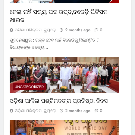
ହେଲା ନାହିଁ ସଭ୍ୟ ପଦ ରଦ୍ଦ,ବଜେଡ଼ି ପିଟିସନ
ଖାରଜ
ଓଡ଼ିଶା ପରିକ୍ରମା ବ୍ୟୁରୋ
2 months ago
0
ଭୁବନେଶ୍ୱର : ରଦ୍ଦ ହେବ ନାହିଁ ବିଜେଡିରୁ ନିଲମ୍ବିତ ୮
ବିଧାୟକଙ୍କ ସଦସ୍ୟ…
UNCATEGORIZED
ଓଡ଼ିଶା ପାଳିଲା ପଶ୍ଚିମବଙ୍ଗ ପ୍ରତିଷ୍ଠା ଦିବସ
ଓଡ଼ିଶା ପରିକ୍ରମା ବ୍ୟୁରୋ
2 months ago
0