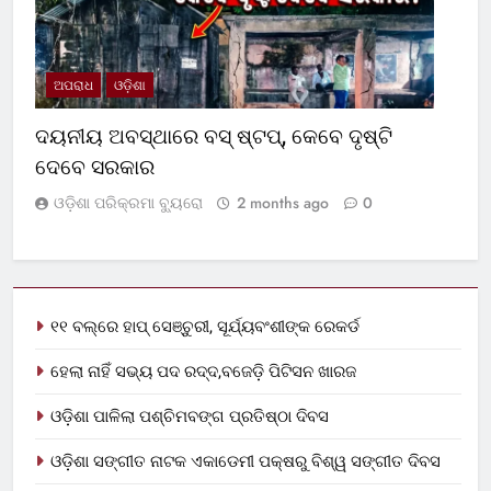
ଅପରାଧ
ଓଡ଼ିଶା
ଦୟନୀୟ ଅବସ୍ଥାରେ ବସ୍‌ ଷ୍ଟପ୍‌, କେବେ ଦୃଷ୍ଟି
ଦେବେ ସରକାର
ଓଡ଼ିଶା ପରିକ୍ରମା ବ୍ୟୁରୋ
2 months ago
0
୧୧ ବଲ୍‌ରେ ହାପ୍ ସେଞ୍ଚୁରୀ, ସୂର୍ଯ୍ୟବଂଶୀଙ୍କ ରେକର୍ଡ
ହେଲା ନାହିଁ ସଭ୍ୟ ପଦ ରଦ୍ଦ,ବଜେଡ଼ି ପିଟିସନ ଖାରଜ
ଓଡ଼ିଶା ପାଳିଲା ପଶ୍ଚିମବଙ୍ଗ ପ୍ରତିଷ୍ଠା ଦିବସ
ଓଡ଼ିଶା ସଙ୍ଗୀତ ନାଟକ ଏକାଡେମୀ ପକ୍ଷରୁ ବିଶ୍ୱ ସଙ୍ଗୀତ ଦିବସ