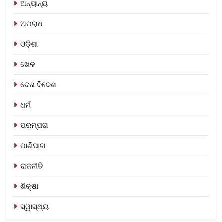
ଅନ୍ୟାନ୍ୟ
ଅପରାଧ
ଓଡ଼ିଶା
ଖେଳ
ଦେଶ ବିଦେଶ
ଧର୍ମ
ପରମ୍ପରା
ପାଣିପାଗ
ରାଜନୀତି
ଶିକ୍ଷା
ସ୍ୱାସ୍ଥ୍ୟ