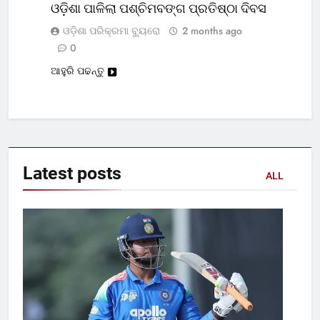
ଓଡ଼ିଶା ପାଳିଲା ପଶ୍ଚିମବଙ୍ଗ ପ୍ରତିଷ୍ଠା ଦିବସ
ଓଡ଼ିଶା ପରିକ୍ରମା ବ୍ୟୁରୋ
2 months ago
0
ଆହୁରି ପଢନ୍ତୁ
Latest
posts
ALL