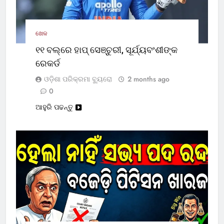
ଖେଳ
୧୧ ବଲ୍‌ରେ ହାପ୍ ସେଞ୍ଚୁରୀ, ସୂର୍ଯ୍ୟବଂଶୀଙ୍କ
ରେକର୍ଡ
ଓଡ଼ିଶା ପରିକ୍ରମା ବ୍ୟୁରୋ
2 months ago
0
ଆହୁରି ପଢନ୍ତୁ