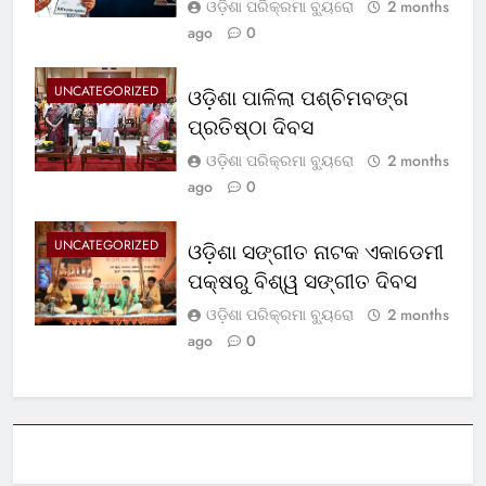
ଓଡ଼ିଶା ପରିକ୍ରମା ବ୍ୟୁରୋ
2 months
ago
0
UNCATEGORIZED
ଓଡ଼ିଶା ପାଳିଲା ପଶ୍ଚିମବଙ୍ଗ
ପ୍ରତିଷ୍ଠା ଦିବସ
ଓଡ଼ିଶା ପରିକ୍ରମା ବ୍ୟୁରୋ
2 months
ago
0
UNCATEGORIZED
ଓଡ଼ିଶା ସଙ୍ଗୀତ ନାଟକ ଏକାଡେମୀ
ପକ୍ଷରୁ ବିଶ୍ୱ ସଙ୍ଗୀତ ଦିବସ
ଓଡ଼ିଶା ପରିକ୍ରମା ବ୍ୟୁରୋ
2 months
ago
0