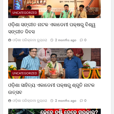
UNCATEGORIZED
ଓଡ଼ିଶା ସଙ୍ଗୀତ ନାଟକ ଏକାଡେମୀ ପକ୍ଷରୁ ବିଶ୍ୱ
ସଙ୍ଗୀତ ଦିବସ
ଓଡ଼ିଶା ପରିକ୍ରମା ବ୍ୟୁରୋ
2 months ago
0
UNCATEGORIZED
ଓଡ଼ିଶା ସାହିତ୍ୟ ଏକାଡେମୀ ପକ୍ଷରୁ ଶ୍ରୁତି ନାଟକ
ଉତ୍ସବ
ଓଡ଼ିଶା ପରିକ୍ରମା ବ୍ୟୁରୋ
2 months ago
0