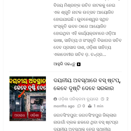
ବିଜୟ ମିଶ୍ରଙ୍କ ରଚିତ ନାଟକକୁ ନେଇ
ଏକ ଶ୍ରୁତି ନାଟକ ଉତ୍ସବ ଆୟୋଜିତ
ହୋଇଯାଇଛି। ଭୁବନେଶ୍ୱର ସ୍ଥିତ
ସଂସ୍କୃତି ଭବନ ଠାରେ ଆୟୋଜିତ
ହୋଇଥିବା ଏହି କାର୍ଯ୍ୟକ୍ରମରେ ଓଡ଼ିଆ
ଭାଷା, ସାହିତ୍ୟ ଓ ସଂସ୍କୃତି ବିଭାଗର ସଚିବ
ଦେବ ପ୍ରସାଦ ଦାଶ, ଓଡ଼ିଶା ସାହିତ୍ୟ
ଏକାଡେମୀର ସଚିବ ଡ଼. ଚନ୍ଦ୍ର…
ଆହୁରି ପଢନ୍ତୁ
ଦୟନୀୟ ଅବସ୍ଥାରେ ବସ୍‌ ଷ୍ଟପ୍‌,
କେବେ ଦୃଷ୍ଟି ଦେବେ ସରକାର
ଓଡ଼ିଶା ପରିକ୍ରମା ବ୍ୟୁରୋ
2
months ago
0
1 min
ଜଗତସିଂହପୁର: ଜଗତସିଂହପୁର ଜିଲ୍ଲାର
ଅପରାଧ
ଓଡ଼ିଶା
ନାଉଗାଁ ବ୍ଲକ ଛକରେ ଥିବା ବସ୍‌ ଷ୍ଟପ୍‌ର
ଦୟନୀୟ ଅବସ୍ଥାକୁ ନେଇ ସ୍ଥାନୀୟ