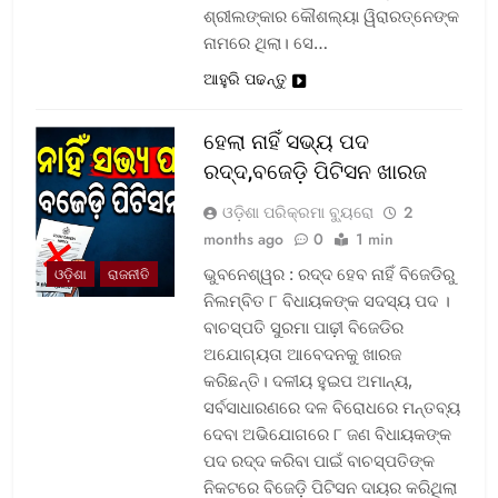
ଶ୍ରୀଲଙ୍କାର କୌଶଲ୍ୟା ୱିରାରତ୍ନେଙ୍କ
ନାମରେ ଥିଲା। ସେ…
ଆହୁରି ପଢନ୍ତୁ
ହେଲା ନାହିଁ ସଭ୍ୟ ପଦ
ରଦ୍ଦ,ବଜେଡ଼ି ପିଟିସନ ଖାରଜ
ଓଡ଼ିଶା ପରିକ୍ରମା ବ୍ୟୁରୋ
2
months ago
0
1 min
ଭୁବନେଶ୍ୱର : ରଦ୍ଦ ହେବ ନାହିଁ ବିଜେଡିରୁ
ଓଡ଼ିଶା
ରାଜନୀତି
ନିଲମ୍ବିତ ୮ ବିଧାୟକଙ୍କ ସଦସ୍ୟ ପଦ ।
ବାଚସ୍ପତି ସୁରମା ପାଢ଼ୀ ବିଜେଡିର
ଅଯୋଗ୍ୟତା ଆବେଦନକୁ ଖାରଜ
କରିଛନ୍ତି। ଦଳୀୟ ହୁଇପ ଅମାନ୍ୟ,
ସର୍ବସାଧାରଣରେ ଦଳ ବିରୋଧରେ ମନ୍ତବ୍ୟ
ଦେବା ଅଭିଯୋଗରେ ୮ ଜଣ ବିଧାୟକଙ୍କ
ପଦ ରଦ୍ଦ କରିବା ପାଇଁ ବାଚସ୍ପତିଙ୍କ
ନିକଟରେ ବିଜେଡ଼ି ପିଟିସନ ଦାୟର କରିଥିଲା