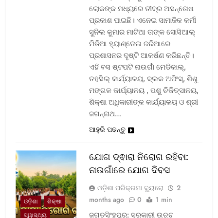
ଲୋକଙ୍କ ମଧ୍ୟରେ ତୀବ୍ର ଅସନ୍ତୋଷ
ପ୍ରକାଶ ପାଇଛି। ଏନେଇ ସାମାଜିକ କର୍ମୀ
ସୁନିଲ କୁମାର ମାଟିଆ ତାଙ୍କ ସୋସିଆଲ୍‌
ମିଡିଆ ହ୍ୟାଣ୍ଡେଲ ଜରିଆରେ
ପ୍ରଶାସନର ଦୃଷ୍ଟି ଆକର୍ଷଣ କରିଛନ୍ତି।
ଏହି ବସ ଷ୍ଟପଟି ନାଉଗାଁ ମେଡିକାଲ୍‌,
ତହସିଲ୍‌ କାର୍ଯ୍ୟାଳୟ, ବ୍ଲକ ଅଫିସ୍‌, ଶିଶୁ
ମଙ୍ଗଳ କାର୍ଯ୍ୟାଳୟ , ପଶୁ ଚିକିତ୍ସାଳୟ,
ଶିକ୍ଷା ଅଧିକାରୀଙ୍କ କାର୍ଯ୍ୟାଳୟ ଓ ଶ୍ରୀ
ଜଗନ୍ନାଥ…
ଆହୁରି ପଢନ୍ତୁ
ଯୋଗ ଦ୍ଵାରା ନିରୋଗ ରହିବା:
ନାଉଗାଁରେ ଯୋଗ ଦିବସ
ଓଡ଼ିଶା ପରିକ୍ରମା ବ୍ୟୁରୋ
2
months ago
0
1 min
ଓଡ଼ିଶା
ଶିକ୍ଷା
ଜଗତସିଂହପୁର: ସରକାରୀ ଉଚ୍ଚ
ସ୍ୱାସ୍ଥ୍ୟ