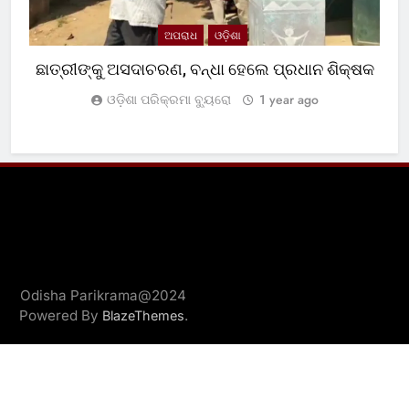
ଅପରାଧ
ଓଡ଼ିଶା
ଛାତ୍ରୀଙ୍କୁ ଅସଦାଚରଣ, ବନ୍ଧା ହେଲେ ପ୍ରଧାନ ଶିକ୍ଷକ
ଓଡ଼ିଶା ପରିକ୍ରମା ବ୍ୟୁରୋ
1 year ago
Odisha Parikrama@2024
Powered By
.
BlazeThemes