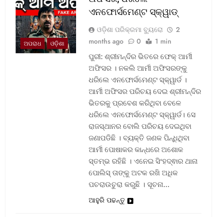
ଏନଫୋର୍ସମେଣ୍ଟ ସ୍କ୍ୱାଡ୍‌
ଓଡ଼ିଶା ପରିକ୍ରମା ବ୍ୟୁରୋ
2
months ago
0
1 min
ଅପରାଧ
ଓଡ଼ିଶା
ପୁରୀ: ଶ୍ରୀମନ୍ଦିର ଭିତରେ ଫେକ୍ ଆର୍ମୀ
ଅଫିସର । ନକଲି ଆର୍ମୀ ଅଫିସରଙ୍କୁ
ଧରିଲେ ଏନଫୋର୍ସମେଣ୍ଟ ସ୍କ୍ୱାର୍ଡ ।
ଆର୍ମୀ ଅଫିସର ପରିଚୟ ଦେଇ ଶ୍ରୀମନ୍ଦିର
ଭିତରକୁ ପ୍ରବେଶ କରିଥିବା ବେଳେ
ଧରିଲେ ଏନଫୋର୍ସମେଣ୍ଟ ସ୍କ୍ୱାର୍ଡ। ସେ
ରାଜସ୍ଥାନର ବୋଲି ପରିଚୟ ଦେଇଥିବା
ଜଣାପଡିଛି । ବ୍ୟକ୍ତି ଜଣକ ପିନ୍ଧିଥିବା
ଆର୍ମୀ ପୋଷାକର କାନ୍ଧରେ ଅଶୋକ
ସ୍ତମ୍ଭ ରହିଛି । ଏନେଇ ସିଂହଦ୍ଵାର ଥାନା
ପୋଲିସ୍ ତାଙ୍କୁ ଅଟକ ରଖି ଅଧିକ
ପଚରାଉଚୁରା କରୁଛି । ସୂଚନା…
ଆହୁରି ପଢନ୍ତୁ