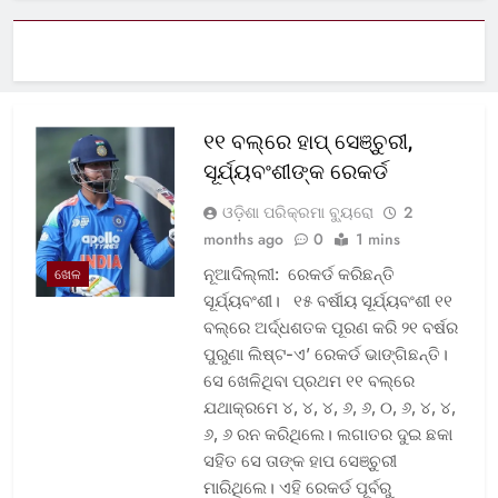
୧୧ ବଲ୍‌ରେ ହାପ୍ ସେଞ୍ଚୁରୀ,
ସୂର୍ଯ୍ୟବଂଶୀଙ୍କ ରେକର୍ଡ
ଓଡ଼ିଶା ପରିକ୍ରମା ବ୍ୟୁରୋ
2
months ago
0
1 mins
ନୂଆଦିଲ୍ଲୀ: ରେକର୍ଡ କରିଛନ୍ତି
ଖେଳ
ସୂର୍ଯ୍ୟବଂଶୀ। ୧୫ ବର୍ଷୀୟ ସୂର୍ଯ୍ୟବଂଶୀ ୧୧
ବଲ୍‌ରେ ଅର୍ଦ୍ଧଶତକ ପୂରଣ କରି ୨୧ ବର୍ଷର
ପୁରୁଣା ଲିଷ୍ଟ-ଏ’ ରେକର୍ଡ ଭାଙ୍ଗିଛନ୍ତି।
ସେ ଖେଳିଥିବା ପ୍ରଥମ ୧୧ ବଲ୍‌ରେ
ଯଥାକ୍ରମେ ୪, ୪, ୪, ୬, ୬, ୦, ୬, ୪, ୪,
୬, ୬ ରନ କରିଥିଲେ। ଲଗାତର ଦୁଇ ଛକା
ସହିତ ସେ ତାଙ୍କ ହାପ ସେଞ୍ଚୁରୀ
ମାରିଥିଲେ। ଏହି ରେକର୍ଡ ପୂର୍ବରୁ