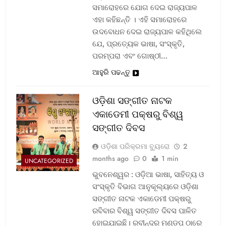
ସମାରୋହରେ ଯୋଗ ଦେଇ ରାଜ୍ୟପାଳ
ଏହା କହିଛନ୍ତି । ଏହି ସମାରୋହରେ
ଉଦବୋଧନ ଦେଇ ରାଜ୍ୟପାଳ କହିଥିଲେ
ଯେ, ପ୍ରତ୍ୟେକ ଭାଷା, ସଂସ୍କୃତି,
ପରମ୍ପରା ଏବଂ ଗୋଷ୍ଠୀ…
ଆହୁରି ପଢନ୍ତୁ
ଓଡ଼ିଶା ସଙ୍ଗୀତ ନାଟକ
ଏକାଡେମୀ ପକ୍ଷରୁ ବିଶ୍ୱ
ସଙ୍ଗୀତ ଦିବସ
ଓଡ଼ିଶା ପରିକ୍ରମା ବ୍ୟୁରୋ
2
months ago
0
1 min
UNCATEGORIZED
ଭୁବନେଶ୍ୱର : ଓଡ଼ିଆ ଭାଷା, ସାହିତ୍ୟ ଓ
ସଂସ୍କୃତି ବିଭାଗ ଆନୁକୂଲ୍ୟରେ ଓଡ଼ିଶା
ସଙ୍ଗୀତ ନାଟକ ଏକାଡେମୀ ପକ୍ଷରୁ
ରବିବାର ବିଶ୍ୱ ସଙ୍ଗୀତ ଦିବସ ପାଳିତ
ହୋଇଯାଇଛି। ରବୀନ୍ଦ୍ର ମଣ୍ଡପ ଠାରେ