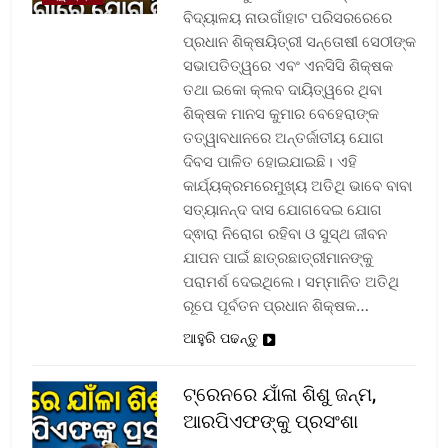
ବିଦ୍ୟାଳୟ ନାଉଗାଁହାଟ ପରିସରରେରେ
ପ୍ରଧାନ ଶିକ୍ଷୟିତ୍ରୀ ସନ୍ତୋଷୀ ସେଠୀଙ୍କ
ସଭାପତିତ୍ୱରେ ଏବଂ ଏନସିସି ଶିକ୍ଷକ
ତଥା ଇକୋ କ୍ଲବ ଦାୟିତ୍ୱରେ ଥିବା
ଶିକ୍ଷକ ମାନସ କୁମାର ବେହେରାଙ୍କ
ତତ୍ୱାବଧାନରେ ଅନ୍ତର୍ଜାତୀୟ ଯୋଗ
ଦିବସ ପାଳିତ ହୋଇଯାଇଛି। ଏହି
କାର୍ଯ୍ୟକ୍ରମରେମୁଖ୍ୟ ଅତିଥି ଭାବେ ବାବା
ସତ୍ୟାନନ୍ଦ ଦାସ ଯୋଗଦେଇ ଯୋଗ
ଦ୍ଵାରା ନିରୋଗ ରହିବା ଓ ସୁସ୍ଥ ଜୀବନ
ଯାପନ ପାଇଁ ଛାତ୍ରଛାତ୍ରୀମାନଙ୍କୁ
ପରାମର୍ଶ ଦେଇଥିଲେ। ସମ୍ମାନିତ ଅତିଥି
ରୂପେ ପୂର୍ବତନ ପ୍ରଧାନ ଶିକ୍ଷକ…
ଆହୁରି ପଢନ୍ତୁ
ଟ୍ରେନରେ ଯାଁଳା ଶିଶୁ ଜନ୍ମ,
ଆରପିଏଫଙ୍କୁ ପ୍ରସଂଶା