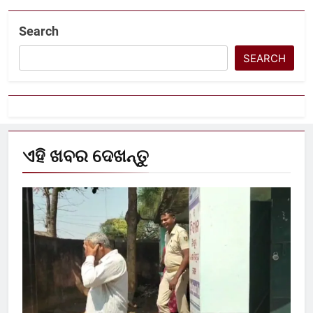
Search
SEARCH
ଏହି ଖବର ଦେଖନ୍ତୁ