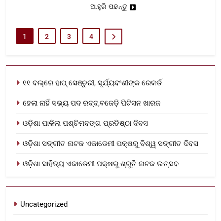
ଆହୁରି ପଢନ୍ତୁ
1
2
3
4
୧୧ ବଲ୍‌ରେ ହାପ୍ ସେଞ୍ଚୁରୀ, ସୂର୍ଯ୍ୟବଂଶୀଙ୍କ ରେକର୍ଡ
ହେଲା ନାହିଁ ସଭ୍ୟ ପଦ ରଦ୍ଦ,ବଜେଡ଼ି ପିଟିସନ ଖାରଜ
ଓଡ଼ିଶା ପାଳିଲା ପଶ୍ଚିମବଙ୍ଗ ପ୍ରତିଷ୍ଠା ଦିବସ
ଓଡ଼ିଶା ସଙ୍ଗୀତ ନାଟକ ଏକାଡେମୀ ପକ୍ଷରୁ ବିଶ୍ୱ ସଙ୍ଗୀତ ଦିବସ
ଓଡ଼ିଶା ସାହିତ୍ୟ ଏକାଡେମୀ ପକ୍ଷରୁ ଶ୍ରୁତି ନାଟକ ଉତ୍ସବ
Uncategorized