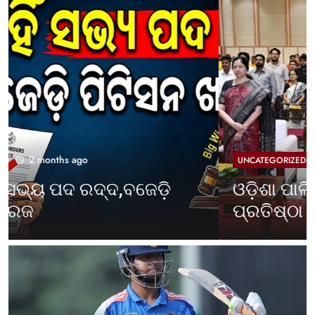
2 months ago
UNCATEGORIZED
ଓଡ଼ିଶା ପାଳିଲା ପଶ୍ଚିମବଙ୍ଗ
ପ୍ରତିଷ୍ଠା ଦିବସ