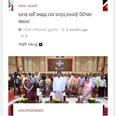
ଓଡ଼ିଶା
ରାଜନୀତି
ହେଲା ନାହିଁ ସଭ୍ୟ ପଦ ରଦ୍ଦ,ବଜେଡ଼ି ପିଟିସନ
ଖାରଜ
ଓଡ଼ିଶା ପରିକ୍ରମା ବ୍ୟୁରୋ
2 months ago
0
ଆହୁରି ପଢନ୍ତୁ
UNCATEGORIZED