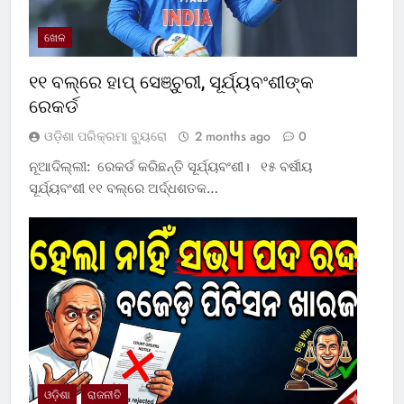
ଖେଳ
୧୧ ବଲ୍‌ରେ ହାପ୍ ସେଞ୍ଚୁରୀ, ସୂର୍ଯ୍ୟବଂଶୀଙ୍କ
ରେକର୍ଡ
ଓଡ଼ିଶା ପରିକ୍ରମା ବ୍ୟୁରୋ
2 months ago
0
ନୂଆଦିଲ୍ଲୀ: ରେକର୍ଡ କରିଛନ୍ତି ସୂର୍ଯ୍ୟବଂଶୀ। ୧୫ ବର୍ଷୀୟ
ସୂର୍ଯ୍ୟବଂଶୀ ୧୧ ବଲ୍‌ରେ ଅର୍ଦ୍ଧଶତକ…
ଓଡ଼ିଶା
ରାଜନୀତି