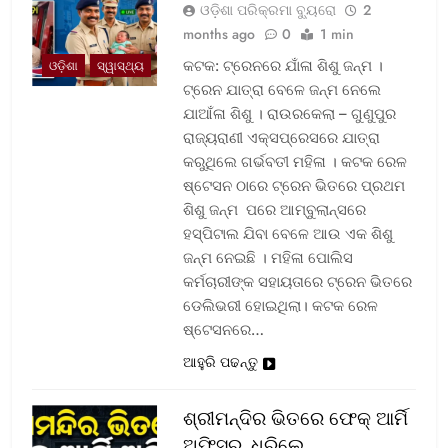
ଓଡ଼ିଶା ପରିକ୍ରମା ବ୍ୟୁରୋ
2
months ago
0
1 min
କଟକ: ଟ୍ରେନରେ ଯାଁଳା ଶିଶୁ ଜନ୍ମ ।
ଓଡ଼ିଶା
ସ୍ୱାସ୍ଥ୍ୟ
ଟ୍ରେନ ଯାତ୍ରା ବେଳେ ଜନ୍ମ ନେଲେ
ଯାଆଁଳା ଶିଶୁ । ରାଉରକେଲା – ଗୁଣୁପୁର
ରାଜ୍ୟରାଣୀ ଏକ୍ସପ୍ରେସରେ ଯାତ୍ରା
କରୁଥିଲେ ଗର୍ଭବତୀ ମହିଳା । କଟକ ରେଳ
ଷ୍ଟେସନ ଠାରେ ଟ୍ରେନ ଭିତରେ ପ୍ରଥମ
ଶିଶୁ ଜନ୍ମ ପରେ ଆମ୍ବୁଲାନ୍ସରେ
ହସ୍ପିଟାଲ ଯିବା ବେଳେ ଆଉ ଏକ ଶିଶୁ
ଜନ୍ମ ନେଇଛି । ମହିଳା ପୋଲିସ
କର୍ମଚାରୀଙ୍କ ସହାୟତାରେ ଟ୍ରେନ ଭିତରେ
ଡେଲିଭରୀ ହୋଇଥିଲା। କଟକ ରେଳ
ଷ୍ଟେସନରେ…
ଆହୁରି ପଢନ୍ତୁ
ଶ୍ରୀମନ୍ଦିର ଭିତରେ ଫେକ୍ ଆର୍ମି
ଅଫିସର, ଧରିଲେ