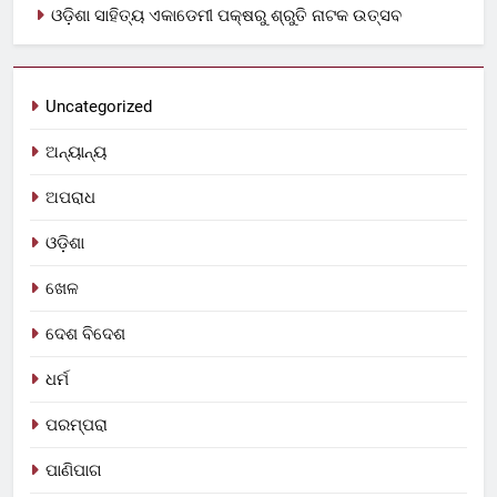
ଓଡ଼ିଶା ସାହିତ୍ୟ ଏକାଡେମୀ ପକ୍ଷରୁ ଶ୍ରୁତି ନାଟକ ଉତ୍ସବ
Uncategorized
ଅନ୍ୟାନ୍ୟ
ଅପରାଧ
ଓଡ଼ିଶା
ଖେଳ
ଦେଶ ବିଦେଶ
ଧର୍ମ
ପରମ୍ପରା
ପାଣିପାଗ