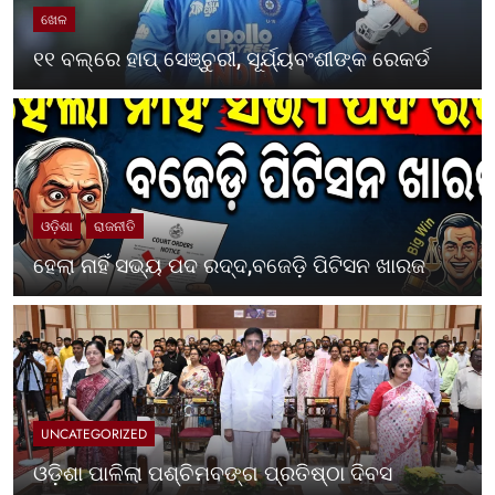
ଖେଳ
୧୧ ବଲ୍‌ରେ ହାପ୍ ସେଞ୍ଚୁରୀ, ସୂର୍ଯ୍ୟବଂଶୀଙ୍କ ରେକର୍ଡ
ଓଡ଼ିଶା
ରାଜନୀତି
ହେଲା ନାହିଁ ସଭ୍ୟ ପଦ ରଦ୍ଦ,ବଜେଡ଼ି ପିଟିସନ ଖାରଜ
UNCATEGORIZED
ଓଡ଼ିଶା ପାଳିଲା ପଶ୍ଚିମବଙ୍ଗ ପ୍ରତିଷ୍ଠା ଦିବସ