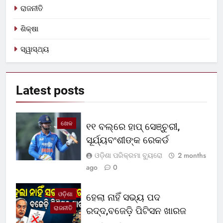
ରାଜନୀତି
ଶିକ୍ଷା
ସ୍ୱାସ୍ଥ୍ୟ
Latest
posts
ଖେଳ
୧୧ ବଲ୍‌ରେ ହାପ୍ ସେଞ୍ଚୁରୀ,
ସୂର୍ଯ୍ୟବଂଶୀଙ୍କ ରେକର୍ଡ
ଓଡ଼ିଶା ପରିକ୍ରମା ବ୍ୟୁରୋ
2 months
ago
0
ଓଡ଼ିଶା
ହେଲା ନାହିଁ ସଭ୍ୟ ପଦ
ରାଜନୀତି
ରଦ୍ଦ,ବଜେଡ଼ି ପିଟିସନ ଖାରଜ