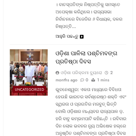
। ବାଚସ୍ପତିଙ୍କ ନିଷ୍ପତ୍ତିକୁ ସମସ୍ତେ
ଅପେକ୍ଷା କରିଥିଲେ। ରାଜ୍ୟସଭା
ନିର୍ବାଚନରେ ବିଜେଡିର ୬ ବିଧାୟକ, ଦଳର
ନିଷ୍ପତ୍ତି…
ଆହୁରି ପଢନ୍ତୁ
ଓଡ଼ିଶା ପାଳିଲା ପଶ୍ଚିମବଙ୍ଗ
ପ୍ରତିଷ୍ଠା ଦିବସ
ଓଡ଼ିଶା ପରିକ୍ରମା ବ୍ୟୁରୋ
2
months ago
0
1 mins
ଭୁବନେଶ୍ୱର: ଏକତା ମଧ୍ୟରେ ବିବିଧତା
UNCATEGORIZED
ହେଉଛି ଭାରତର ସର୍ବଶ୍ରେଷ୍ଠ ଶକ୍ତି ଏବଂ
ସ୍ଥିରତା ଓ ପ୍ରଗତିର ମଜବୁତ୍ ଭିତ୍ତି
ବୋଲି ଓଡ଼ିଶାର ମାନ୍ୟବର ରାଜ୍ୟପାଳ ଡ଼.
ହରି ବାବୁ କମ୍ଭମପାଟି କହିଛନ୍ତି । ରବିବାର
ଦିନ ଲୋକ ଭବନର ନ୍ୟୁ ଅଭିଷେକ ହଲ୍‌ରେ
ଅନୁଷ୍ଠିତ ପଶ୍ଚିମବଙ୍ଗ ପ୍ରତିଷ୍ଠା ଦିବସ