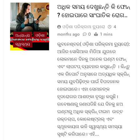
ଅଧିକ ସମୟ ଦେଖୁଛନ୍ତି କି ଫୋନ୍
? ହୋଇପାରେ ସାଂଘାତିକ ରୋଗ..
ଓଡ଼ିଶା ପରିକ୍ରମା ବ୍ୟୁରୋ
4
months ago
0
1 mins
ଅନ୍ୟାନ୍ୟ
ଓଡ଼ିଶା
ଭୁବନେଶ୍ବର( ଓଡ଼ିଶା ପରିକ୍ରମା ବ୍ୟୁରୋ):
ସ୍ୱାସ୍ଥ୍ୟ
ଆଜିର ସୋସିଆଲ ମିଡିଆ ଯୁଗରେ
ଲୋକମାନେ ଦିନକୁ ଅନେକ ଘଣ୍ଟା ଫୋନ୍
ଏବଂ ଲାପଟପ୍ ବ୍ୟବହାର କରୁଛନ୍ତି । କିନ୍ତୁ
ଏକ ରିପୋର୍ଟ ଅନୁସାରେ ଅତ୍ୟଧିକ ସ୍କ୍ରିନ୍
ସମୟ ଯୁବପିଢ଼ିଙ୍କ ପାଇଁ ବିପଦଜନକ
ହୋଇପାରେ। ଏହା ସେମାନଙ୍କ
ହୃଦରୋଗର ଆଶଙ୍କା ବୃଦ୍ଧି କରୁଛି।
ଗବେଷଣାରୁ ଜଣାପଡିଛି ଯେ ଦିନକୁ ଛଅ
ଘଣ୍ଟାରୁ ଅଧିକ ସ୍କ୍ରିନ୍ ଟାଇମ ଉଚ୍ଚ
ରକ୍ତଚାପ, କୋଲେଷ୍ଟ୍ରଲ୍ ଏବଂ
ସ୍ଥୂଳକାୟତା ଭଳି ସ୍ୱାସ୍ଥ୍ୟ ସମସ୍ୟା
ସୃଷ୍ଟି କରିପାରେ। ଏହି…