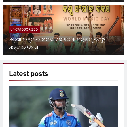
UNCATEGORIZED
ଓଡ଼ିଶା ସଙ୍ଗୀତ ନାଟକ ଏକାଡେମୀ ପକ୍ଷରୁ ବିଶ୍ୱ
ସଙ୍ଗୀତ ଦିବସ
Latest
posts