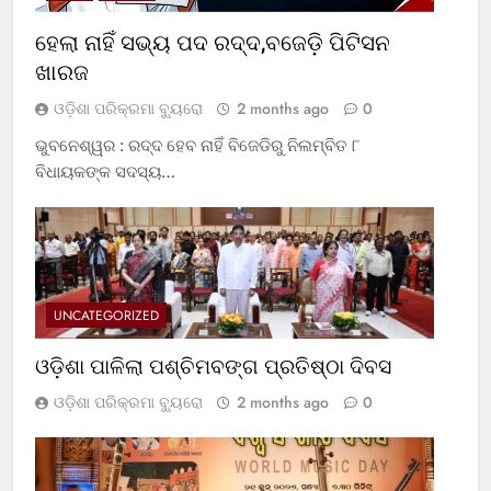
ହେଲା ନାହିଁ ସଭ୍ୟ ପଦ ରଦ୍ଦ,ବଜେଡ଼ି ପିଟିସନ
ଖାରଜ
ଓଡ଼ିଶା ପରିକ୍ରମା ବ୍ୟୁରୋ
2 months ago
0
ଭୁବନେଶ୍ୱର : ରଦ୍ଦ ହେବ ନାହିଁ ବିଜେଡିରୁ ନିଲମ୍ବିତ ୮
ବିଧାୟକଙ୍କ ସଦସ୍ୟ…
UNCATEGORIZED
ଓଡ଼ିଶା ପାଳିଲା ପଶ୍ଚିମବଙ୍ଗ ପ୍ରତିଷ୍ଠା ଦିବସ
ଓଡ଼ିଶା ପରିକ୍ରମା ବ୍ୟୁରୋ
2 months ago
0