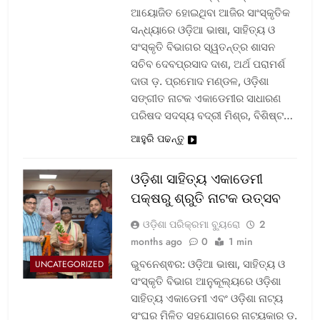
ଆୟୋଜିତ ହୋଇଥିବା ଆଜିର ସାଂସ୍କୃତିକ
ସନ୍ଧ୍ୟାରେ ଓଡ଼ିଆ ଭାଷା, ସାହିତ୍ୟ ଓ
ସଂସ୍କୃତି ବିଭାଗର ସ୍ୱତନ୍ତ୍ର ଶାସନ
ସଚିବ ଦେବପ୍ରସାଦ ଦାଶ, ଅର୍ଥ ପରାମର୍ଶ
ଦାତା ଡ଼. ପ୍ରମୋଦ ମଣ୍ଡଳ, ଓଡ଼ିଶା
ସଙ୍ଗୀତ ନାଟକ ଏକାଡେମୀର ସାଧାରଣ
ପରିଷଦ ସଦସ୍ୟ ବଦ୍ରୀ ମିଶ୍ର, ବିଶିଷ୍ଟ…
ଆହୁରି ପଢନ୍ତୁ
ଓଡ଼ିଶା ସାହିତ୍ୟ ଏକାଡେମୀ
ପକ୍ଷରୁ ଶ୍ରୁତି ନାଟକ ଉତ୍ସବ
ଓଡ଼ିଶା ପରିକ୍ରମା ବ୍ୟୁରୋ
2
months ago
0
1 min
ଭୁବନେଶ୍ଵର: ଓଡ଼ିଆ ଭାଷା, ସାହିତ୍ୟ ଓ
UNCATEGORIZED
ସଂସ୍କୃତି ବିଭାଗ ଆନୁକୂଲ୍ୟରେ ଓଡ଼ିଶା
ସାହିତ୍ୟ ଏକାଡେମୀ ଏବଂ ଓଡ଼ିଶା ନାଟ୍ୟ
ସଂଘର ମିଳିତ ସହଯୋଗରେ ନାଟ୍ୟକାର ଡ଼.