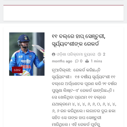
୧୧ ବଲ୍‌ରେ ହାପ୍ ସେଞ୍ଚୁରୀ,
ସୂର୍ଯ୍ୟବଂଶୀଙ୍କ ରେକର୍ଡ
ଓଡ଼ିଶା ପରିକ୍ରମା ବ୍ୟୁରୋ
2
months ago
0
1 mins
ନୂଆଦିଲ୍ଲୀ: ରେକର୍ଡ କରିଛନ୍ତି
ଖେଳ
ସୂର୍ଯ୍ୟବଂଶୀ। ୧୫ ବର୍ଷୀୟ ସୂର୍ଯ୍ୟବଂଶୀ ୧୧
ବଲ୍‌ରେ ଅର୍ଦ୍ଧଶତକ ପୂରଣ କରି ୨୧ ବର୍ଷର
ପୁରୁଣା ଲିଷ୍ଟ-ଏ’ ରେକର୍ଡ ଭାଙ୍ଗିଛନ୍ତି।
ସେ ଖେଳିଥିବା ପ୍ରଥମ ୧୧ ବଲ୍‌ରେ
ଯଥାକ୍ରମେ ୪, ୪, ୪, ୬, ୬, ୦, ୬, ୪, ୪,
୬, ୬ ରନ କରିଥିଲେ। ଲଗାତର ଦୁଇ ଛକା
ସହିତ ସେ ତାଙ୍କ ହାପ ସେଞ୍ଚୁରୀ
ମାରିଥିଲେ। ଏହି ରେକର୍ଡ ପୂର୍ବରୁ