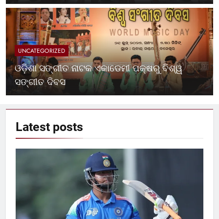
UNCATEGORIZED
ଓଡ଼ିଶା ସଙ୍ଗୀତ ନାଟକ ଏକାଡେମୀ ପକ୍ଷରୁ ବିଶ୍ୱ
ସଙ୍ଗୀତ ଦିବସ
Latest
posts