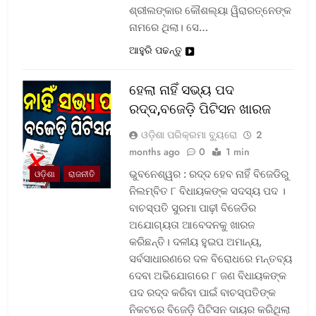
ଶ୍ରୀଲଙ୍କାର କୌଶଲ୍ୟା ୱିରାରତ୍ନେଙ୍କ
ନାମରେ ଥିଲା। ସେ…
ଆହୁରି ପଢନ୍ତୁ
ହେଲା ନାହିଁ ସଭ୍ୟ ପଦ
ରଦ୍ଦ,ବଜେଡ଼ି ପିଟିସନ ଖାରଜ
ଓଡ଼ିଶା ପରିକ୍ରମା ବ୍ୟୁରୋ
2
months ago
0
1 min
ଭୁବନେଶ୍ୱର : ରଦ୍ଦ ହେବ ନାହିଁ ବିଜେଡିରୁ
ଓଡ଼ିଶା
ରାଜନୀତି
ନିଲମ୍ବିତ ୮ ବିଧାୟକଙ୍କ ସଦସ୍ୟ ପଦ ।
ବାଚସ୍ପତି ସୁରମା ପାଢ଼ୀ ବିଜେଡିର
ଅଯୋଗ୍ୟତା ଆବେଦନକୁ ଖାରଜ
କରିଛନ୍ତି। ଦଳୀୟ ହୁଇପ ଅମାନ୍ୟ,
ସର୍ବସାଧାରଣରେ ଦଳ ବିରୋଧରେ ମନ୍ତବ୍ୟ
ଦେବା ଅଭିଯୋଗରେ ୮ ଜଣ ବିଧାୟକଙ୍କ
ପଦ ରଦ୍ଦ କରିବା ପାଇଁ ବାଚସ୍ପତିଙ୍କ
ନିକଟରେ ବିଜେଡ଼ି ପିଟିସନ ଦାୟର କରିଥିଲା