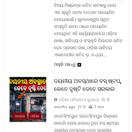
ବିଜୟ ମିଶ୍ରଙ୍କ ରଚିତ ନାଟକକୁ ନେଇ
ଏକ ଶ୍ରୁତି ନାଟକ ଉତ୍ସବ ଆୟୋଜିତ
ହୋଇଯାଇଛି। ଭୁବନେଶ୍ୱର ସ୍ଥିତ
ସଂସ୍କୃତି ଭବନ ଠାରେ ଆୟୋଜିତ
ହୋଇଥିବା ଏହି କାର୍ଯ୍ୟକ୍ରମରେ ଓଡ଼ିଆ
ଭାଷା, ସାହିତ୍ୟ ଓ ସଂସ୍କୃତି ବିଭାଗର ସଚିବ
ଦେବ ପ୍ରସାଦ ଦାଶ, ଓଡ଼ିଶା ସାହିତ୍ୟ
ଏକାଡେମୀର ସଚିବ ଡ଼. ଚନ୍ଦ୍ର…
ଆହୁରି ପଢନ୍ତୁ
ଦୟନୀୟ ଅବସ୍ଥାରେ ବସ୍‌ ଷ୍ଟପ୍‌,
କେବେ ଦୃଷ୍ଟି ଦେବେ ସରକାର
ଓଡ଼ିଶା ପରିକ୍ରମା ବ୍ୟୁରୋ
2
months ago
0
1 min
ଜଗତସିଂହପୁର: ଜଗତସିଂହପୁର ଜିଲ୍ଲାର
ଅପରାଧ
ଓଡ଼ିଶା
ନାଉଗାଁ ବ୍ଲକ ଛକରେ ଥିବା ବସ୍‌ ଷ୍ଟପ୍‌ର
ଦୟନୀୟ ଅବସ୍ଥାକୁ ନେଇ ସ୍ଥାନୀୟ