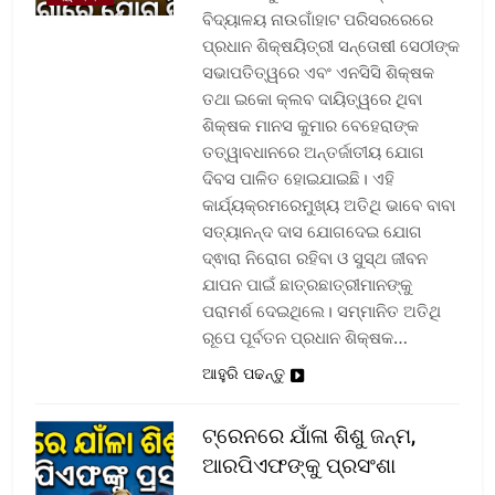
ବିଦ୍ୟାଳୟ ନାଉଗାଁହାଟ ପରିସରରେରେ
ପ୍ରଧାନ ଶିକ୍ଷୟିତ୍ରୀ ସନ୍ତୋଷୀ ସେଠୀଙ୍କ
ସଭାପତିତ୍ୱରେ ଏବଂ ଏନସିସି ଶିକ୍ଷକ
ତଥା ଇକୋ କ୍ଲବ ଦାୟିତ୍ୱରେ ଥିବା
ଶିକ୍ଷକ ମାନସ କୁମାର ବେହେରାଙ୍କ
ତତ୍ୱାବଧାନରେ ଅନ୍ତର୍ଜାତୀୟ ଯୋଗ
ଦିବସ ପାଳିତ ହୋଇଯାଇଛି। ଏହି
କାର୍ଯ୍ୟକ୍ରମରେମୁଖ୍ୟ ଅତିଥି ଭାବେ ବାବା
ସତ୍ୟାନନ୍ଦ ଦାସ ଯୋଗଦେଇ ଯୋଗ
ଦ୍ଵାରା ନିରୋଗ ରହିବା ଓ ସୁସ୍ଥ ଜୀବନ
ଯାପନ ପାଇଁ ଛାତ୍ରଛାତ୍ରୀମାନଙ୍କୁ
ପରାମର୍ଶ ଦେଇଥିଲେ। ସମ୍ମାନିତ ଅତିଥି
ରୂପେ ପୂର୍ବତନ ପ୍ରଧାନ ଶିକ୍ଷକ…
ଆହୁରି ପଢନ୍ତୁ
ଟ୍ରେନରେ ଯାଁଳା ଶିଶୁ ଜନ୍ମ,
ଆରପିଏଫଙ୍କୁ ପ୍ରସଂଶା