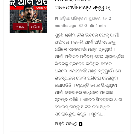
ଏନଫୋର୍ସମେଣ୍ଟ ସ୍କ୍ୱାଡ୍‌
ଓଡ଼ିଶା ପରିକ୍ରମା ବ୍ୟୁରୋ
2
months ago
0
1 min
ଅପରାଧ
ଓଡ଼ିଶା
ପୁରୀ: ଶ୍ରୀମନ୍ଦିର ଭିତରେ ଫେକ୍ ଆର୍ମୀ
ଅଫିସର । ନକଲି ଆର୍ମୀ ଅଫିସରଙ୍କୁ
ଧରିଲେ ଏନଫୋର୍ସମେଣ୍ଟ ସ୍କ୍ୱାର୍ଡ ।
ଆର୍ମୀ ଅଫିସର ପରିଚୟ ଦେଇ ଶ୍ରୀମନ୍ଦିର
ଭିତରକୁ ପ୍ରବେଶ କରିଥିବା ବେଳେ
ଧରିଲେ ଏନଫୋର୍ସମେଣ୍ଟ ସ୍କ୍ୱାର୍ଡ। ସେ
ରାଜସ୍ଥାନର ବୋଲି ପରିଚୟ ଦେଇଥିବା
ଜଣାପଡିଛି । ବ୍ୟକ୍ତି ଜଣକ ପିନ୍ଧିଥିବା
ଆର୍ମୀ ପୋଷାକର କାନ୍ଧରେ ଅଶୋକ
ସ୍ତମ୍ଭ ରହିଛି । ଏନେଇ ସିଂହଦ୍ଵାର ଥାନା
ପୋଲିସ୍ ତାଙ୍କୁ ଅଟକ ରଖି ଅଧିକ
ପଚରାଉଚୁରା କରୁଛି । ସୂଚନା…
ଆହୁରି ପଢନ୍ତୁ