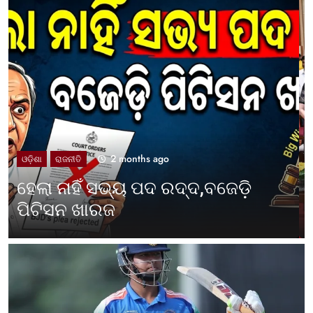
2 months ago
UNCATEGORIZED
ଓଡ଼ିଶା ପାଳିଲା ପଶ୍ଚିମବଙ୍ଗ
ପ୍ରତିଷ୍ଠା ଦିବସ