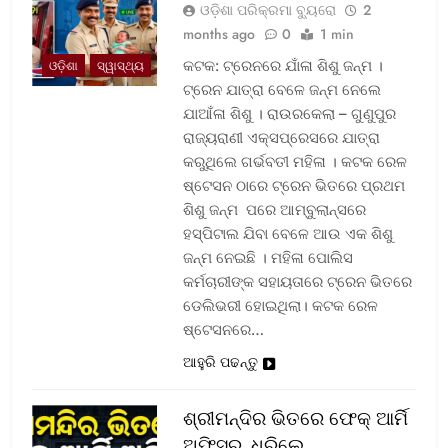
ଓଡ଼ିଶା ପରିକ୍ରମା ବ୍ୟୁରୋ
2
months ago
0
1 min
କଟକ: ଟ୍ରେନରେ ଯାଁଳା ଶିଶୁ ଜନ୍ମ ।
ଓଡ଼ିଶା
ସ୍ୱାସ୍ଥ୍ୟ
ଟ୍ରେନ ଯାତ୍ରା ବେଳେ ଜନ୍ମ ନେଲେ
ଯାଆଁଳା ଶିଶୁ । ରାଉରକେଲା – ଗୁଣୁପୁର
ରାଜ୍ୟରାଣୀ ଏକ୍ସପ୍ରେସରେ ଯାତ୍ରା
କରୁଥିଲେ ଗର୍ଭବତୀ ମହିଳା । କଟକ ରେଳ
ଷ୍ଟେସନ ଠାରେ ଟ୍ରେନ ଭିତରେ ପ୍ରଥମ
ଶିଶୁ ଜନ୍ମ ପରେ ଆମ୍ବୁଲାନ୍ସରେ
ହସ୍ପିଟାଲ ଯିବା ବେଳେ ଆଉ ଏକ ଶିଶୁ
ଜନ୍ମ ନେଇଛି । ମହିଳା ପୋଲିସ
କର୍ମଚାରୀଙ୍କ ସହାୟତାରେ ଟ୍ରେନ ଭିତରେ
ଡେଲିଭରୀ ହୋଇଥିଲା। କଟକ ରେଳ
ଷ୍ଟେସନରେ…
ଆହୁରି ପଢନ୍ତୁ
ଶ୍ରୀମନ୍ଦିର ଭିତରେ ଫେକ୍ ଆର୍ମି
ଅଫିସର, ଧରିଲେ