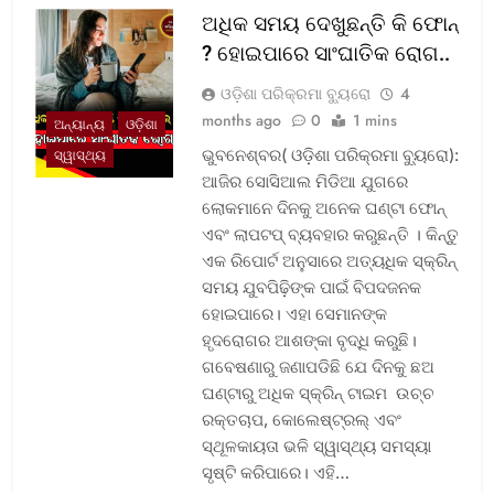
ଅଧିକ ସମୟ ଦେଖୁଛନ୍ତି କି ଫୋନ୍
? ହୋଇପାରେ ସାଂଘାତିକ ରୋଗ..
ଓଡ଼ିଶା ପରିକ୍ରମା ବ୍ୟୁରୋ
4
months ago
0
1 mins
ଅନ୍ୟାନ୍ୟ
ଓଡ଼ିଶା
ଭୁବନେଶ୍ବର( ଓଡ଼ିଶା ପରିକ୍ରମା ବ୍ୟୁରୋ):
ସ୍ୱାସ୍ଥ୍ୟ
ଆଜିର ସୋସିଆଲ ମିଡିଆ ଯୁଗରେ
ଲୋକମାନେ ଦିନକୁ ଅନେକ ଘଣ୍ଟା ଫୋନ୍
ଏବଂ ଲାପଟପ୍ ବ୍ୟବହାର କରୁଛନ୍ତି । କିନ୍ତୁ
ଏକ ରିପୋର୍ଟ ଅନୁସାରେ ଅତ୍ୟଧିକ ସ୍କ୍ରିନ୍
ସମୟ ଯୁବପିଢ଼ିଙ୍କ ପାଇଁ ବିପଦଜନକ
ହୋଇପାରେ। ଏହା ସେମାନଙ୍କ
ହୃଦରୋଗର ଆଶଙ୍କା ବୃଦ୍ଧି କରୁଛି।
ଗବେଷଣାରୁ ଜଣାପଡିଛି ଯେ ଦିନକୁ ଛଅ
ଘଣ୍ଟାରୁ ଅଧିକ ସ୍କ୍ରିନ୍ ଟାଇମ ଉଚ୍ଚ
ରକ୍ତଚାପ, କୋଲେଷ୍ଟ୍ରଲ୍ ଏବଂ
ସ୍ଥୂଳକାୟତା ଭଳି ସ୍ୱାସ୍ଥ୍ୟ ସମସ୍ୟା
ସୃଷ୍ଟି କରିପାରେ। ଏହି…