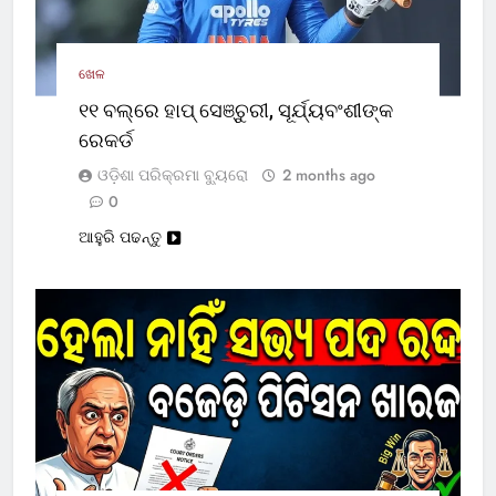
ଖେଳ
୧୧ ବଲ୍‌ରେ ହାପ୍ ସେଞ୍ଚୁରୀ, ସୂର୍ଯ୍ୟବଂଶୀଙ୍କ
ରେକର୍ଡ
ଓଡ଼ିଶା ପରିକ୍ରମା ବ୍ୟୁରୋ
2 months ago
0
ଆହୁରି ପଢନ୍ତୁ