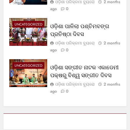
ଓଡ଼ିଶା ପରିକ୍ରମା ବ୍ୟୁରୋ
2 months
ago
0
UNCATEGORIZED
ଓଡ଼ିଶା ପାଳିଲା ପଶ୍ଚିମବଙ୍ଗ
ପ୍ରତିଷ୍ଠା ଦିବସ
ଓଡ଼ିଶା ପରିକ୍ରମା ବ୍ୟୁରୋ
2 months
ago
0
UNCATEGORIZED
ଓଡ଼ିଶା ସଙ୍ଗୀତ ନାଟକ ଏକାଡେମୀ
ପକ୍ଷରୁ ବିଶ୍ୱ ସଙ୍ଗୀତ ଦିବସ
ଓଡ଼ିଶା ପରିକ୍ରମା ବ୍ୟୁରୋ
2 months
ago
0