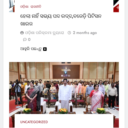
ଓଡ଼ିଶା
ରାଜନୀତି
ହେଲା ନାହିଁ ସଭ୍ୟ ପଦ ରଦ୍ଦ,ବଜେଡ଼ି ପିଟିସନ
ଖାରଜ
ଓଡ଼ିଶା ପରିକ୍ରମା ବ୍ୟୁରୋ
2 months ago
0
ଆହୁରି ପଢନ୍ତୁ
UNCATEGORIZED