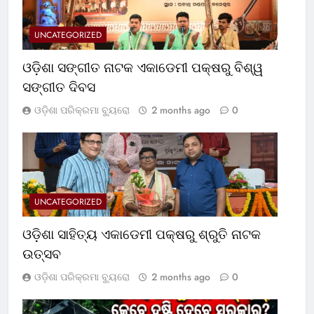
UNCATEGORIZED
ଓଡ଼ିଶା ସଙ୍ଗୀତ ନାଟକ ଏକାଡେମୀ ପକ୍ଷରୁ ବିଶ୍ୱ
ସଙ୍ଗୀତ ଦିବସ
ଓଡ଼ିଶା ପରିକ୍ରମା ବ୍ୟୁରୋ
2 months ago
0
UNCATEGORIZED
ଓଡ଼ିଶା ସାହିତ୍ୟ ଏକାଡେମୀ ପକ୍ଷରୁ ଶ୍ରୁତି ନାଟକ
ଉତ୍ସବ
ଓଡ଼ିଶା ପରିକ୍ରମା ବ୍ୟୁରୋ
2 months ago
0