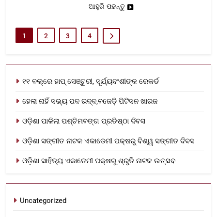
ଆହୁରି ପଢନ୍ତୁ
1
2
3
4
୧୧ ବଲ୍‌ରେ ହାପ୍ ସେଞ୍ଚୁରୀ, ସୂର୍ଯ୍ୟବଂଶୀଙ୍କ ରେକର୍ଡ
ହେଲା ନାହିଁ ସଭ୍ୟ ପଦ ରଦ୍ଦ,ବଜେଡ଼ି ପିଟିସନ ଖାରଜ
ଓଡ଼ିଶା ପାଳିଲା ପଶ୍ଚିମବଙ୍ଗ ପ୍ରତିଷ୍ଠା ଦିବସ
ଓଡ଼ିଶା ସଙ୍ଗୀତ ନାଟକ ଏକାଡେମୀ ପକ୍ଷରୁ ବିଶ୍ୱ ସଙ୍ଗୀତ ଦିବସ
ଓଡ଼ିଶା ସାହିତ୍ୟ ଏକାଡେମୀ ପକ୍ଷରୁ ଶ୍ରୁତି ନାଟକ ଉତ୍ସବ
Uncategorized