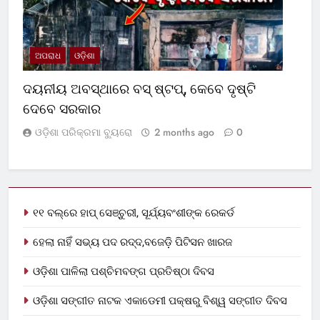
ଅପରାଧ
ଓଡ଼ିଶା
ଦୟନୀୟ ଅବସ୍ଥାରେ ବସ୍‌ ଷ୍ଟପ୍‌, କେବେ ଦୃଷ୍ଟି
ଦେବେ ସରକାର
ଓଡ଼ିଶା ପରିକ୍ରମା ବ୍ୟୁରୋ
2 months ago
0
୧୧ ବଲ୍‌ରେ ହାପ୍ ସେଞ୍ଚୁରୀ, ସୂର୍ଯ୍ୟବଂଶୀଙ୍କ ରେକର୍ଡ
ହେଲା ନାହିଁ ସଭ୍ୟ ପଦ ରଦ୍ଦ,ବଜେଡ଼ି ପିଟିସନ ଖାରଜ
ଓଡ଼ିଶା ପାଳିଲା ପଶ୍ଚିମବଙ୍ଗ ପ୍ରତିଷ୍ଠା ଦିବସ
ଓଡ଼ିଶା ସଙ୍ଗୀତ ନାଟକ ଏକାଡେମୀ ପକ୍ଷରୁ ବିଶ୍ୱ ସଙ୍ଗୀତ ଦିବସ