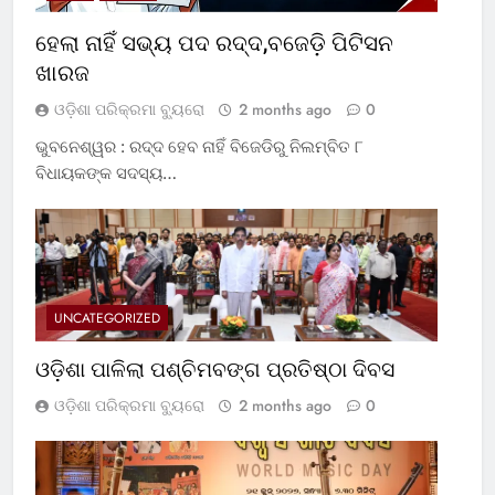
ହେଲା ନାହିଁ ସଭ୍ୟ ପଦ ରଦ୍ଦ,ବଜେଡ଼ି ପିଟିସନ
ଖାରଜ
ଓଡ଼ିଶା ପରିକ୍ରମା ବ୍ୟୁରୋ
2 months ago
0
ଭୁବନେଶ୍ୱର : ରଦ୍ଦ ହେବ ନାହିଁ ବିଜେଡିରୁ ନିଲମ୍ବିତ ୮
ବିଧାୟକଙ୍କ ସଦସ୍ୟ…
UNCATEGORIZED
ଓଡ଼ିଶା ପାଳିଲା ପଶ୍ଚିମବଙ୍ଗ ପ୍ରତିଷ୍ଠା ଦିବସ
ଓଡ଼ିଶା ପରିକ୍ରମା ବ୍ୟୁରୋ
2 months ago
0