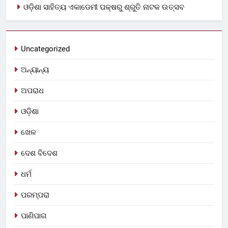
ଓଡ଼ିଶା ସାହିତ୍ୟ ଏକାଡେମୀ ପକ୍ଷରୁ ଶ୍ରୁତି ନାଟକ ଉତ୍ସବ
Uncategorized
ଅନ୍ୟାନ୍ୟ
ଅପରାଧ
ଓଡ଼ିଶା
ଖେଳ
ଦେଶ ବିଦେଶ
ଧର୍ମ
ପରମ୍ପରା
ପାଣିପାଗ