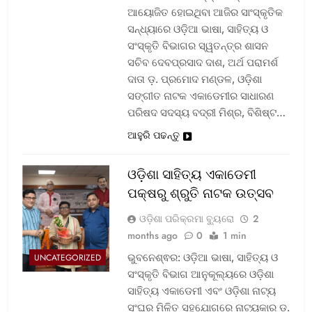
ଆୟୋଜିତ ହୋଇଥିବା ଆଜିର ସାଂସ୍କୃତିକ
ସନ୍ଧ୍ୟାରେ ଓଡ଼ିଆ ଭାଷା, ସାହିତ୍ୟ ଓ
ସଂସ୍କୃତି ବିଭାଗର ସ୍ୱତନ୍ତ୍ର ଶାସନ
ସଚିବ ଦେବପ୍ରସାଦ ଦାଶ, ଅର୍ଥ ପରାମର୍ଶ
ଦାତା ଡ଼. ପ୍ରମୋଦ ମଣ୍ଡଳ, ଓଡ଼ିଶା
ସଙ୍ଗୀତ ନାଟକ ଏକାଡେମୀର ସାଧାରଣ
ପରିଷଦ ସଦସ୍ୟ ବଦ୍ରୀ ମିଶ୍ର, ବିଶିଷ୍ଟ…
ଆହୁରି ପଢନ୍ତୁ
ଓଡ଼ିଶା ସାହିତ୍ୟ ଏକାଡେମୀ
ପକ୍ଷରୁ ଶ୍ରୁତି ନାଟକ ଉତ୍ସବ
ଓଡ଼ିଶା ପରିକ୍ରମା ବ୍ୟୁରୋ
2
months ago
0
1 min
ଭୁବନେଶ୍ଵର: ଓଡ଼ିଆ ଭାଷା, ସାହିତ୍ୟ ଓ
UNCATEGORIZED
ସଂସ୍କୃତି ବିଭାଗ ଆନୁକୂଲ୍ୟରେ ଓଡ଼ିଶା
ସାହିତ୍ୟ ଏକାଡେମୀ ଏବଂ ଓଡ଼ିଶା ନାଟ୍ୟ
ସଂଘର ମିଳିତ ସହଯୋଗରେ ନାଟ୍ୟକାର ଡ଼.