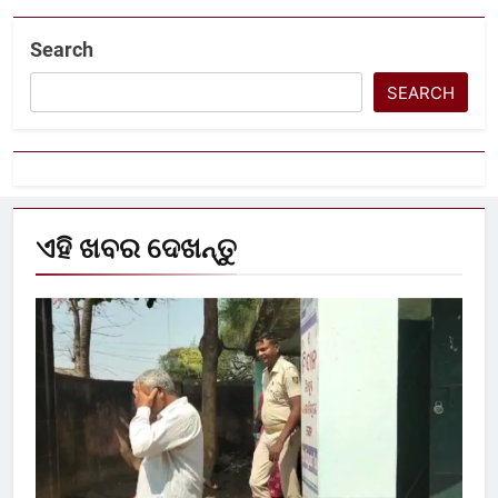
Search
SEARCH
ଏହି ଖବର ଦେଖନ୍ତୁ