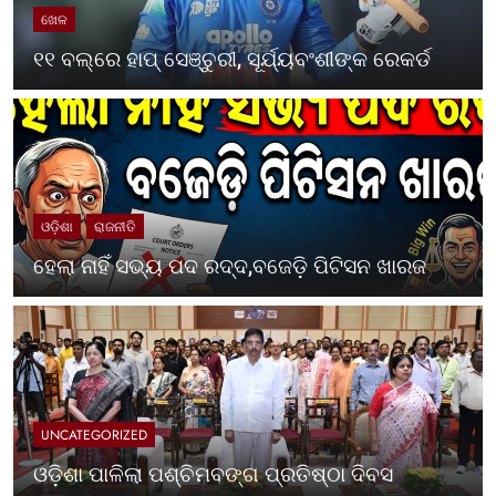
ଖେଳ
୧୧ ବଲ୍‌ରେ ହାପ୍ ସେଞ୍ଚୁରୀ, ସୂର୍ଯ୍ୟବଂଶୀଙ୍କ ରେକର୍ଡ
ଓଡ଼ିଶା
ରାଜନୀତି
ହେଲା ନାହିଁ ସଭ୍ୟ ପଦ ରଦ୍ଦ,ବଜେଡ଼ି ପିଟିସନ ଖାରଜ
UNCATEGORIZED
ଓଡ଼ିଶା ପାଳିଲା ପଶ୍ଚିମବଙ୍ଗ ପ୍ରତିଷ୍ଠା ଦିବସ