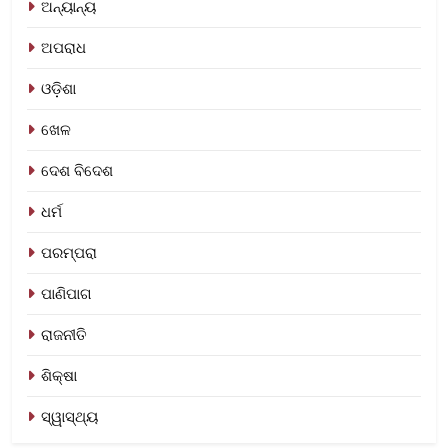
ଅନ୍ୟାନ୍ୟ
ଅପରାଧ
ଓଡ଼ିଶା
ଖେଳ
ଦେଶ ବିଦେଶ
ଧର୍ମ
ପରମ୍ପରା
ପାଣିପାଗ
ରାଜନୀତି
ଶିକ୍ଷା
ସ୍ୱାସ୍ଥ୍ୟ