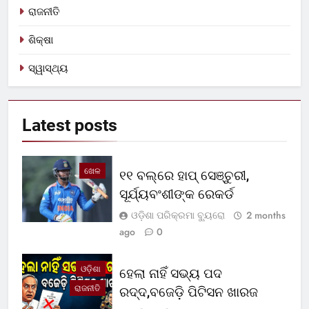
ରାଜନୀତି
ଶିକ୍ଷା
ସ୍ୱାସ୍ଥ୍ୟ
Latest
posts
ଖେଳ
୧୧ ବଲ୍‌ରେ ହାପ୍ ସେଞ୍ଚୁରୀ,
ସୂର୍ଯ୍ୟବଂଶୀଙ୍କ ରେକର୍ଡ
ଓଡ଼ିଶା ପରିକ୍ରମା ବ୍ୟୁରୋ
2 months
ago
0
ଓଡ଼ିଶା
ହେଲା ନାହିଁ ସଭ୍ୟ ପଦ
ରାଜନୀତି
ରଦ୍ଦ,ବଜେଡ଼ି ପିଟିସନ ଖାରଜ