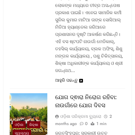
ଲୋକଙ୍କ ମଧ୍ୟରେ ତୀବ୍ର ଅସନ୍ତୋଷ
ପ୍ରକାଶ ପାଇଛି। ଏନେଇ ସାମାଜିକ କର୍ମୀ
ସୁନିଲ କୁମାର ମାଟିଆ ତାଙ୍କ ସୋସିଆଲ୍‌
ମିଡିଆ ହ୍ୟାଣ୍ଡେଲ ଜରିଆରେ
ପ୍ରଶାସନର ଦୃଷ୍ଟି ଆକର୍ଷଣ କରିଛନ୍ତି।
ଏହି ବସ ଷ୍ଟପଟି ନାଉଗାଁ ମେଡିକାଲ୍‌,
ତହସିଲ୍‌ କାର୍ଯ୍ୟାଳୟ, ବ୍ଲକ ଅଫିସ୍‌, ଶିଶୁ
ମଙ୍ଗଳ କାର୍ଯ୍ୟାଳୟ , ପଶୁ ଚିକିତ୍ସାଳୟ,
ଶିକ୍ଷା ଅଧିକାରୀଙ୍କ କାର୍ଯ୍ୟାଳୟ ଓ ଶ୍ରୀ
ଜଗନ୍ନାଥ…
ଆହୁରି ପଢନ୍ତୁ
ଯୋଗ ଦ୍ଵାରା ନିରୋଗ ରହିବା:
ନାଉଗାଁରେ ଯୋଗ ଦିବସ
ଓଡ଼ିଶା ପରିକ୍ରମା ବ୍ୟୁରୋ
2
months ago
0
1 min
ଓଡ଼ିଶା
ଶିକ୍ଷା
ଜଗତସିଂହପୁର: ସରକାରୀ ଉଚ୍ଚ
ସ୍ୱାସ୍ଥ୍ୟ