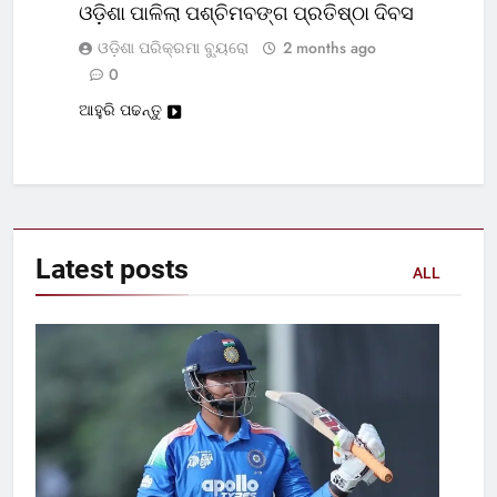
ଓଡ଼ିଶା ପାଳିଲା ପଶ୍ଚିମବଙ୍ଗ ପ୍ରତିଷ୍ଠା ଦିବସ
ଓଡ଼ିଶା ପରିକ୍ରମା ବ୍ୟୁରୋ
2 months ago
0
ଆହୁରି ପଢନ୍ତୁ
Latest
posts
ALL