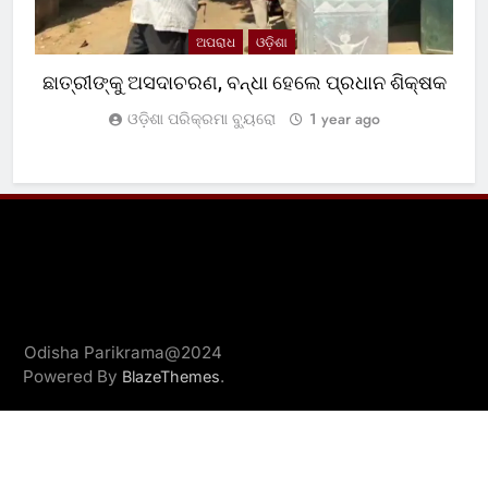
ଅପରାଧ
ଓଡ଼ିଶା
ଛାତ୍ରୀଙ୍କୁ ଅସଦାଚରଣ, ବନ୍ଧା ହେଲେ ପ୍ରଧାନ ଶିକ୍ଷକ
ଓଡ଼ିଶା ପରିକ୍ରମା ବ୍ୟୁରୋ
1 year ago
Odisha Parikrama@2024
Powered By
.
BlazeThemes