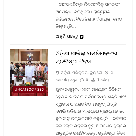
। ବାଚସ୍ପତିଙ୍କ ନିଷ୍ପତ୍ତିକୁ ସମସ୍ତେ
ଅପେକ୍ଷା କରିଥିଲେ। ରାଜ୍ୟସଭା
ନିର୍ବାଚନରେ ବିଜେଡିର ୬ ବିଧାୟକ, ଦଳର
ନିଷ୍ପତ୍ତି…
ଆହୁରି ପଢନ୍ତୁ
ଓଡ଼ିଶା ପାଳିଲା ପଶ୍ଚିମବଙ୍ଗ
ପ୍ରତିଷ୍ଠା ଦିବସ
ଓଡ଼ିଶା ପରିକ୍ରମା ବ୍ୟୁରୋ
2
months ago
0
1 mins
ଭୁବନେଶ୍ୱର: ଏକତା ମଧ୍ୟରେ ବିବିଧତା
UNCATEGORIZED
ହେଉଛି ଭାରତର ସର୍ବଶ୍ରେଷ୍ଠ ଶକ୍ତି ଏବଂ
ସ୍ଥିରତା ଓ ପ୍ରଗତିର ମଜବୁତ୍ ଭିତ୍ତି
ବୋଲି ଓଡ଼ିଶାର ମାନ୍ୟବର ରାଜ୍ୟପାଳ ଡ଼.
ହରି ବାବୁ କମ୍ଭମପାଟି କହିଛନ୍ତି । ରବିବାର
ଦିନ ଲୋକ ଭବନର ନ୍ୟୁ ଅଭିଷେକ ହଲ୍‌ରେ
ଅନୁଷ୍ଠିତ ପଶ୍ଚିମବଙ୍ଗ ପ୍ରତିଷ୍ଠା ଦିବସ