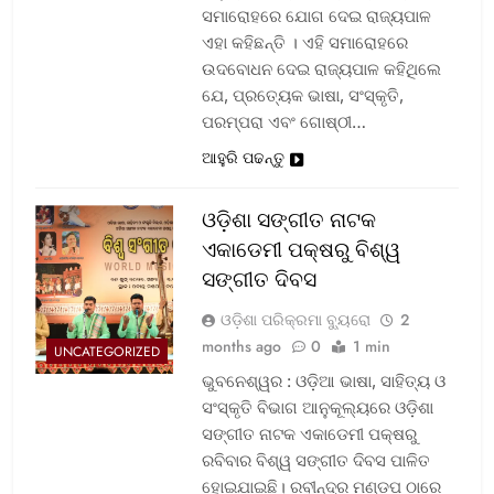
ସମାରୋହରେ ଯୋଗ ଦେଇ ରାଜ୍ୟପାଳ
ଏହା କହିଛନ୍ତି । ଏହି ସମାରୋହରେ
ଉଦବୋଧନ ଦେଇ ରାଜ୍ୟପାଳ କହିଥିଲେ
ଯେ, ପ୍ରତ୍ୟେକ ଭାଷା, ସଂସ୍କୃତି,
ପରମ୍ପରା ଏବଂ ଗୋଷ୍ଠୀ…
ଆହୁରି ପଢନ୍ତୁ
ଓଡ଼ିଶା ସଙ୍ଗୀତ ନାଟକ
ଏକାଡେମୀ ପକ୍ଷରୁ ବିଶ୍ୱ
ସଙ୍ଗୀତ ଦିବସ
ଓଡ଼ିଶା ପରିକ୍ରମା ବ୍ୟୁରୋ
2
months ago
0
1 min
UNCATEGORIZED
ଭୁବନେଶ୍ୱର : ଓଡ଼ିଆ ଭାଷା, ସାହିତ୍ୟ ଓ
ସଂସ୍କୃତି ବିଭାଗ ଆନୁକୂଲ୍ୟରେ ଓଡ଼ିଶା
ସଙ୍ଗୀତ ନାଟକ ଏକାଡେମୀ ପକ୍ଷରୁ
ରବିବାର ବିଶ୍ୱ ସଙ୍ଗୀତ ଦିବସ ପାଳିତ
ହୋଇଯାଇଛି। ରବୀନ୍ଦ୍ର ମଣ୍ଡପ ଠାରେ