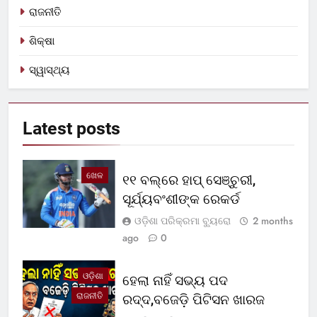
ରାଜନୀତି
ଶିକ୍ଷା
ସ୍ୱାସ୍ଥ୍ୟ
Latest
posts
ଖେଳ
୧୧ ବଲ୍‌ରେ ହାପ୍ ସେଞ୍ଚୁରୀ,
ସୂର୍ଯ୍ୟବଂଶୀଙ୍କ ରେକର୍ଡ
ଓଡ଼ିଶା ପରିକ୍ରମା ବ୍ୟୁରୋ
2 months
ago
0
ଓଡ଼ିଶା
ହେଲା ନାହିଁ ସଭ୍ୟ ପଦ
ରାଜନୀତି
ରଦ୍ଦ,ବଜେଡ଼ି ପିଟିସନ ଖାରଜ