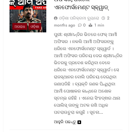
ଏନଫୋର୍ସମେଣ୍ଟ ସ୍କ୍ୱାଡ୍‌
ଓଡ଼ିଶା ପରିକ୍ରମା ବ୍ୟୁରୋ
2
months ago
0
1 min
ଅପରାଧ
ଓଡ଼ିଶା
ପୁରୀ: ଶ୍ରୀମନ୍ଦିର ଭିତରେ ଫେକ୍ ଆର୍ମୀ
ଅଫିସର । ନକଲି ଆର୍ମୀ ଅଫିସରଙ୍କୁ
ଧରିଲେ ଏନଫୋର୍ସମେଣ୍ଟ ସ୍କ୍ୱାର୍ଡ ।
ଆର୍ମୀ ଅଫିସର ପରିଚୟ ଦେଇ ଶ୍ରୀମନ୍ଦିର
ଭିତରକୁ ପ୍ରବେଶ କରିଥିବା ବେଳେ
ଧରିଲେ ଏନଫୋର୍ସମେଣ୍ଟ ସ୍କ୍ୱାର୍ଡ। ସେ
ରାଜସ୍ଥାନର ବୋଲି ପରିଚୟ ଦେଇଥିବା
ଜଣାପଡିଛି । ବ୍ୟକ୍ତି ଜଣକ ପିନ୍ଧିଥିବା
ଆର୍ମୀ ପୋଷାକର କାନ୍ଧରେ ଅଶୋକ
ସ୍ତମ୍ଭ ରହିଛି । ଏନେଇ ସିଂହଦ୍ଵାର ଥାନା
ପୋଲିସ୍ ତାଙ୍କୁ ଅଟକ ରଖି ଅଧିକ
ପଚରାଉଚୁରା କରୁଛି । ସୂଚନା…
ଆହୁରି ପଢନ୍ତୁ