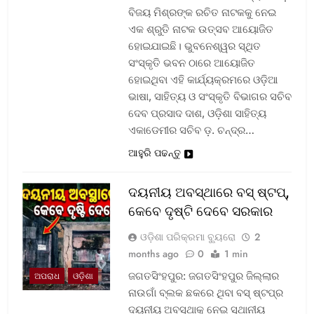
ବିଜୟ ମିଶ୍ରଙ୍କ ରଚିତ ନାଟକକୁ ନେଇ
ଏକ ଶ୍ରୁତି ନାଟକ ଉତ୍ସବ ଆୟୋଜିତ
ହୋଇଯାଇଛି। ଭୁବନେଶ୍ୱର ସ୍ଥିତ
ସଂସ୍କୃତି ଭବନ ଠାରେ ଆୟୋଜିତ
ହୋଇଥିବା ଏହି କାର୍ଯ୍ୟକ୍ରମରେ ଓଡ଼ିଆ
ଭାଷା, ସାହିତ୍ୟ ଓ ସଂସ୍କୃତି ବିଭାଗର ସଚିବ
ଦେବ ପ୍ରସାଦ ଦାଶ, ଓଡ଼ିଶା ସାହିତ୍ୟ
ଏକାଡେମୀର ସଚିବ ଡ଼. ଚନ୍ଦ୍ର…
ଆହୁରି ପଢନ୍ତୁ
ଦୟନୀୟ ଅବସ୍ଥାରେ ବସ୍‌ ଷ୍ଟପ୍‌,
କେବେ ଦୃଷ୍ଟି ଦେବେ ସରକାର
ଓଡ଼ିଶା ପରିକ୍ରମା ବ୍ୟୁରୋ
2
months ago
0
1 min
ଜଗତସିଂହପୁର: ଜଗତସିଂହପୁର ଜିଲ୍ଲାର
ଅପରାଧ
ଓଡ଼ିଶା
ନାଉଗାଁ ବ୍ଲକ ଛକରେ ଥିବା ବସ୍‌ ଷ୍ଟପ୍‌ର
ଦୟନୀୟ ଅବସ୍ଥାକୁ ନେଇ ସ୍ଥାନୀୟ