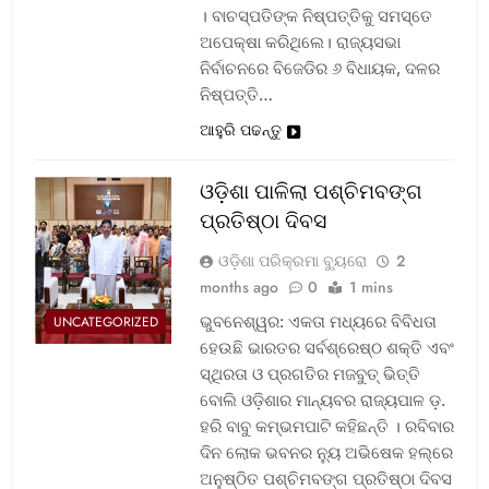
। ବାଚସ୍ପତିଙ୍କ ନିଷ୍ପତ୍ତିକୁ ସମସ୍ତେ
ଅପେକ୍ଷା କରିଥିଲେ। ରାଜ୍ୟସଭା
ନିର୍ବାଚନରେ ବିଜେଡିର ୬ ବିଧାୟକ, ଦଳର
ନିଷ୍ପତ୍ତି…
ଆହୁରି ପଢନ୍ତୁ
ଓଡ଼ିଶା ପାଳିଲା ପଶ୍ଚିମବଙ୍ଗ
ପ୍ରତିଷ୍ଠା ଦିବସ
ଓଡ଼ିଶା ପରିକ୍ରମା ବ୍ୟୁରୋ
2
months ago
0
1 mins
ଭୁବନେଶ୍ୱର: ଏକତା ମଧ୍ୟରେ ବିବିଧତା
UNCATEGORIZED
ହେଉଛି ଭାରତର ସର୍ବଶ୍ରେଷ୍ଠ ଶକ୍ତି ଏବଂ
ସ୍ଥିରତା ଓ ପ୍ରଗତିର ମଜବୁତ୍ ଭିତ୍ତି
ବୋଲି ଓଡ଼ିଶାର ମାନ୍ୟବର ରାଜ୍ୟପାଳ ଡ଼.
ହରି ବାବୁ କମ୍ଭମପାଟି କହିଛନ୍ତି । ରବିବାର
ଦିନ ଲୋକ ଭବନର ନ୍ୟୁ ଅଭିଷେକ ହଲ୍‌ରେ
ଅନୁଷ୍ଠିତ ପଶ୍ଚିମବଙ୍ଗ ପ୍ରତିଷ୍ଠା ଦିବସ