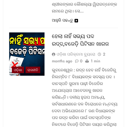
ଶ୍ରୀଲଙ୍କାର କୌଶଲ୍ୟା ୱିରାରତ୍ନେଙ୍କ
ନାମରେ ଥିଲା। ସେ…
ଆହୁରି ପଢନ୍ତୁ
ହେଲା ନାହିଁ ସଭ୍ୟ ପଦ
ରଦ୍ଦ,ବଜେଡ଼ି ପିଟିସନ ଖାରଜ
ଓଡ଼ିଶା ପରିକ୍ରମା ବ୍ୟୁରୋ
2
months ago
0
1 min
ଭୁବନେଶ୍ୱର : ରଦ୍ଦ ହେବ ନାହିଁ ବିଜେଡିରୁ
ଓଡ଼ିଶା
ରାଜନୀତି
ନିଲମ୍ବିତ ୮ ବିଧାୟକଙ୍କ ସଦସ୍ୟ ପଦ ।
ବାଚସ୍ପତି ସୁରମା ପାଢ଼ୀ ବିଜେଡିର
ଅଯୋଗ୍ୟତା ଆବେଦନକୁ ଖାରଜ
କରିଛନ୍ତି। ଦଳୀୟ ହୁଇପ ଅମାନ୍ୟ,
ସର୍ବସାଧାରଣରେ ଦଳ ବିରୋଧରେ ମନ୍ତବ୍ୟ
ଦେବା ଅଭିଯୋଗରେ ୮ ଜଣ ବିଧାୟକଙ୍କ
ପଦ ରଦ୍ଦ କରିବା ପାଇଁ ବାଚସ୍ପତିଙ୍କ
ନିକଟରେ ବିଜେଡ଼ି ପିଟିସନ ଦାୟର କରିଥିଲା