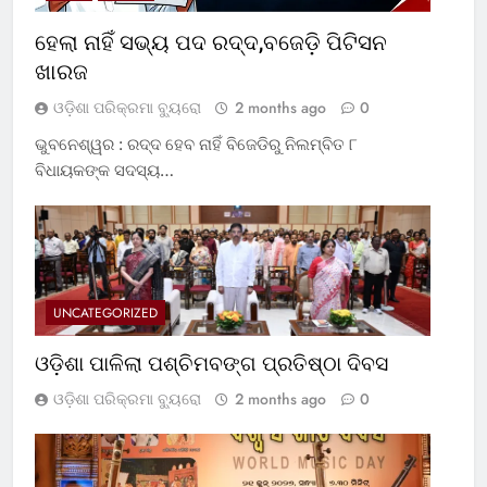
ହେଲା ନାହିଁ ସଭ୍ୟ ପଦ ରଦ୍ଦ,ବଜେଡ଼ି ପିଟିସନ
ଖାରଜ
ଓଡ଼ିଶା ପରିକ୍ରମା ବ୍ୟୁରୋ
2 months ago
0
ଭୁବନେଶ୍ୱର : ରଦ୍ଦ ହେବ ନାହିଁ ବିଜେଡିରୁ ନିଲମ୍ବିତ ୮
ବିଧାୟକଙ୍କ ସଦସ୍ୟ…
UNCATEGORIZED
ଓଡ଼ିଶା ପାଳିଲା ପଶ୍ଚିମବଙ୍ଗ ପ୍ରତିଷ୍ଠା ଦିବସ
ଓଡ଼ିଶା ପରିକ୍ରମା ବ୍ୟୁରୋ
2 months ago
0