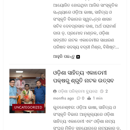
ଆୟୋଜିତ ହୋଇଥିବା ଆଜିର ସାଂସ୍କୃତିକ
ସନ୍ଧ୍ୟାରେ ଓଡ଼ିଆ ଭାଷା, ସାହିତ୍ୟ ଓ
ସଂସ୍କୃତି ବିଭାଗର ସ୍ୱତନ୍ତ୍ର ଶାସନ
ସଚିବ ଦେବପ୍ରସାଦ ଦାଶ, ଅର୍ଥ ପରାମର୍ଶ
ଦାତା ଡ଼. ପ୍ରମୋଦ ମଣ୍ଡଳ, ଓଡ଼ିଶା
ସଙ୍ଗୀତ ନାଟକ ଏକାଡେମୀର ସାଧାରଣ
ପରିଷଦ ସଦସ୍ୟ ବଦ୍ରୀ ମିଶ୍ର, ବିଶିଷ୍ଟ…
ଆହୁରି ପଢନ୍ତୁ
ଓଡ଼ିଶା ସାହିତ୍ୟ ଏକାଡେମୀ
ପକ୍ଷରୁ ଶ୍ରୁତି ନାଟକ ଉତ୍ସବ
ଓଡ଼ିଶା ପରିକ୍ରମା ବ୍ୟୁରୋ
2
months ago
0
1 min
ଭୁବନେଶ୍ଵର: ଓଡ଼ିଆ ଭାଷା, ସାହିତ୍ୟ ଓ
UNCATEGORIZED
ସଂସ୍କୃତି ବିଭାଗ ଆନୁକୂଲ୍ୟରେ ଓଡ଼ିଶା
ସାହିତ୍ୟ ଏକାଡେମୀ ଏବଂ ଓଡ଼ିଶା ନାଟ୍ୟ
ସଂଘର ମିଳିତ ସହଯୋଗରେ ନାଟ୍ୟକାର ଡ଼.