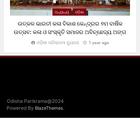
ଅନ୍ୟାନ୍ୟ
ଓଡ଼ିଶା
ଉତ୍କଳ ଭାରତୀ କଳା ବିକାଶ କେନ୍ଦ୍ରର ୭ମ ବାର୍ଷିକ
ଉତ୍ସବ: କଳା ଓ ସଂସ୍କୃତି ସମାଜର ଅବିଚ୍ଛେଦ୍ୟ ଅଙ୍ଗ
ଓଡ଼ିଶା ପରିକ୍ରମା ବ୍ୟୁରୋ
1 year ago
Odisha Parikrama@2024
Powered By
.
BlazeThemes