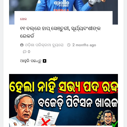
ଖେଳ
୧୧ ବଲ୍‌ରେ ହାପ୍ ସେଞ୍ଚୁରୀ, ସୂର୍ଯ୍ୟବଂଶୀଙ୍କ
ରେକର୍ଡ
ଓଡ଼ିଶା ପରିକ୍ରମା ବ୍ୟୁରୋ
2 months ago
0
ଆହୁରି ପଢନ୍ତୁ