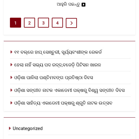
ଆହୁରି ପଢନ୍ତୁ
1
2
3
4
୧୧ ବଲ୍‌ରେ ହାପ୍ ସେଞ୍ଚୁରୀ, ସୂର୍ଯ୍ୟବଂଶୀଙ୍କ ରେକର୍ଡ
ହେଲା ନାହିଁ ସଭ୍ୟ ପଦ ରଦ୍ଦ,ବଜେଡ଼ି ପିଟିସନ ଖାରଜ
ଓଡ଼ିଶା ପାଳିଲା ପଶ୍ଚିମବଙ୍ଗ ପ୍ରତିଷ୍ଠା ଦିବସ
ଓଡ଼ିଶା ସଙ୍ଗୀତ ନାଟକ ଏକାଡେମୀ ପକ୍ଷରୁ ବିଶ୍ୱ ସଙ୍ଗୀତ ଦିବସ
ଓଡ଼ିଶା ସାହିତ୍ୟ ଏକାଡେମୀ ପକ୍ଷରୁ ଶ୍ରୁତି ନାଟକ ଉତ୍ସବ
Uncategorized