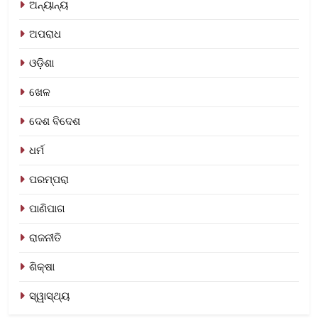
ଅନ୍ୟାନ୍ୟ
ଅପରାଧ
ଓଡ଼ିଶା
ଖେଳ
ଦେଶ ବିଦେଶ
ଧର୍ମ
ପରମ୍ପରା
ପାଣିପାଗ
ରାଜନୀତି
ଶିକ୍ଷା
ସ୍ୱାସ୍ଥ୍ୟ