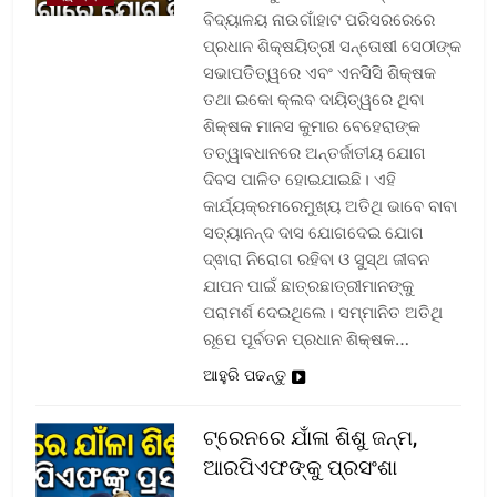
ବିଦ୍ୟାଳୟ ନାଉଗାଁହାଟ ପରିସରରେରେ
ପ୍ରଧାନ ଶିକ୍ଷୟିତ୍ରୀ ସନ୍ତୋଷୀ ସେଠୀଙ୍କ
ସଭାପତିତ୍ୱରେ ଏବଂ ଏନସିସି ଶିକ୍ଷକ
ତଥା ଇକୋ କ୍ଲବ ଦାୟିତ୍ୱରେ ଥିବା
ଶିକ୍ଷକ ମାନସ କୁମାର ବେହେରାଙ୍କ
ତତ୍ୱାବଧାନରେ ଅନ୍ତର୍ଜାତୀୟ ଯୋଗ
ଦିବସ ପାଳିତ ହୋଇଯାଇଛି। ଏହି
କାର୍ଯ୍ୟକ୍ରମରେମୁଖ୍ୟ ଅତିଥି ଭାବେ ବାବା
ସତ୍ୟାନନ୍ଦ ଦାସ ଯୋଗଦେଇ ଯୋଗ
ଦ୍ଵାରା ନିରୋଗ ରହିବା ଓ ସୁସ୍ଥ ଜୀବନ
ଯାପନ ପାଇଁ ଛାତ୍ରଛାତ୍ରୀମାନଙ୍କୁ
ପରାମର୍ଶ ଦେଇଥିଲେ। ସମ୍ମାନିତ ଅତିଥି
ରୂପେ ପୂର୍ବତନ ପ୍ରଧାନ ଶିକ୍ଷକ…
ଆହୁରି ପଢନ୍ତୁ
ଟ୍ରେନରେ ଯାଁଳା ଶିଶୁ ଜନ୍ମ,
ଆରପିଏଫଙ୍କୁ ପ୍ରସଂଶା