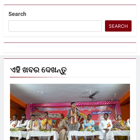
Search
SEARCH
ଏହି ଖବର ଦେଖନ୍ତୁ