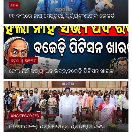
ଖେଳ
୧୧ ବଲ୍‌ରେ ହାପ୍ ସେଞ୍ଚୁରୀ, ସୂର୍ଯ୍ୟବଂଶୀଙ୍କ ରେକର୍ଡ
ଓଡ଼ିଶା
ରାଜନୀତି
ହେଲା ନାହିଁ ସଭ୍ୟ ପଦ ରଦ୍ଦ,ବଜେଡ଼ି ପିଟିସନ ଖାରଜ
UNCATEGORIZED
ଓଡ଼ିଶା ପାଳିଲା ପଶ୍ଚିମବଙ୍ଗ ପ୍ରତିଷ୍ଠା ଦିବସ