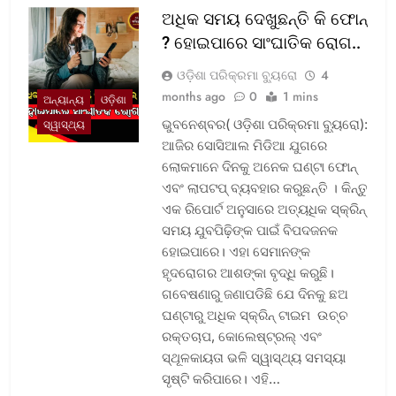
ଅଧିକ ସମୟ ଦେଖୁଛନ୍ତି କି ଫୋନ୍
? ହୋଇପାରେ ସାଂଘାତିକ ରୋଗ..
ଓଡ଼ିଶା ପରିକ୍ରମା ବ୍ୟୁରୋ
4
months ago
0
1 mins
ଅନ୍ୟାନ୍ୟ
ଓଡ଼ିଶା
ଭୁବନେଶ୍ବର( ଓଡ଼ିଶା ପରିକ୍ରମା ବ୍ୟୁରୋ):
ସ୍ୱାସ୍ଥ୍ୟ
ଆଜିର ସୋସିଆଲ ମିଡିଆ ଯୁଗରେ
ଲୋକମାନେ ଦିନକୁ ଅନେକ ଘଣ୍ଟା ଫୋନ୍
ଏବଂ ଲାପଟପ୍ ବ୍ୟବହାର କରୁଛନ୍ତି । କିନ୍ତୁ
ଏକ ରିପୋର୍ଟ ଅନୁସାରେ ଅତ୍ୟଧିକ ସ୍କ୍ରିନ୍
ସମୟ ଯୁବପିଢ଼ିଙ୍କ ପାଇଁ ବିପଦଜନକ
ହୋଇପାରେ। ଏହା ସେମାନଙ୍କ
ହୃଦରୋଗର ଆଶଙ୍କା ବୃଦ୍ଧି କରୁଛି।
ଗବେଷଣାରୁ ଜଣାପଡିଛି ଯେ ଦିନକୁ ଛଅ
ଘଣ୍ଟାରୁ ଅଧିକ ସ୍କ୍ରିନ୍ ଟାଇମ ଉଚ୍ଚ
ରକ୍ତଚାପ, କୋଲେଷ୍ଟ୍ରଲ୍ ଏବଂ
ସ୍ଥୂଳକାୟତା ଭଳି ସ୍ୱାସ୍ଥ୍ୟ ସମସ୍ୟା
ସୃଷ୍ଟି କରିପାରେ। ଏହି…