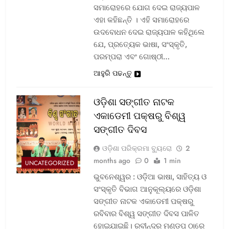
ସମାରୋହରେ ଯୋଗ ଦେଇ ରାଜ୍ୟପାଳ
ଏହା କହିଛନ୍ତି । ଏହି ସମାରୋହରେ
ଉଦବୋଧନ ଦେଇ ରାଜ୍ୟପାଳ କହିଥିଲେ
ଯେ, ପ୍ରତ୍ୟେକ ଭାଷା, ସଂସ୍କୃତି,
ପରମ୍ପରା ଏବଂ ଗୋଷ୍ଠୀ…
ଆହୁରି ପଢନ୍ତୁ
ଓଡ଼ିଶା ସଙ୍ଗୀତ ନାଟକ
ଏକାଡେମୀ ପକ୍ଷରୁ ବିଶ୍ୱ
ସଙ୍ଗୀତ ଦିବସ
ଓଡ଼ିଶା ପରିକ୍ରମା ବ୍ୟୁରୋ
2
months ago
0
1 min
UNCATEGORIZED
ଭୁବନେଶ୍ୱର : ଓଡ଼ିଆ ଭାଷା, ସାହିତ୍ୟ ଓ
ସଂସ୍କୃତି ବିଭାଗ ଆନୁକୂଲ୍ୟରେ ଓଡ଼ିଶା
ସଙ୍ଗୀତ ନାଟକ ଏକାଡେମୀ ପକ୍ଷରୁ
ରବିବାର ବିଶ୍ୱ ସଙ୍ଗୀତ ଦିବସ ପାଳିତ
ହୋଇଯାଇଛି। ରବୀନ୍ଦ୍ର ମଣ୍ଡପ ଠାରେ