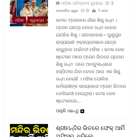
ଓଡ଼ିଶା ପରିକ୍ରମା ବ୍ୟୁରୋ
2
months ago
0
1 min
କଟକ: ଟ୍ରେନରେ ଯାଁଳା ଶିଶୁ ଜନ୍ମ ।
ଓଡ଼ିଶା
ସ୍ୱାସ୍ଥ୍ୟ
ଟ୍ରେନ ଯାତ୍ରା ବେଳେ ଜନ୍ମ ନେଲେ
ଯାଆଁଳା ଶିଶୁ । ରାଉରକେଲା – ଗୁଣୁପୁର
ରାଜ୍ୟରାଣୀ ଏକ୍ସପ୍ରେସରେ ଯାତ୍ରା
କରୁଥିଲେ ଗର୍ଭବତୀ ମହିଳା । କଟକ ରେଳ
ଷ୍ଟେସନ ଠାରେ ଟ୍ରେନ ଭିତରେ ପ୍ରଥମ
ଶିଶୁ ଜନ୍ମ ପରେ ଆମ୍ବୁଲାନ୍ସରେ
ହସ୍ପିଟାଲ ଯିବା ବେଳେ ଆଉ ଏକ ଶିଶୁ
ଜନ୍ମ ନେଇଛି । ମହିଳା ପୋଲିସ
କର୍ମଚାରୀଙ୍କ ସହାୟତାରେ ଟ୍ରେନ ଭିତରେ
ଡେଲିଭରୀ ହୋଇଥିଲା। କଟକ ରେଳ
ଷ୍ଟେସନରେ…
ଆହୁରି ପଢନ୍ତୁ
ଶ୍ରୀମନ୍ଦିର ଭିତରେ ଫେକ୍ ଆର୍ମି
ଅଫିସର, ଧରିଲେ