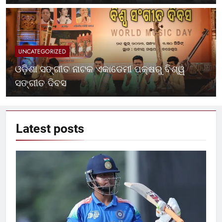
UNCATEGORIZED
ଓଡ଼ିଶା ସଙ୍ଗୀତ ନାଟକ ଏକାଡେମୀ ପକ୍ଷରୁ ବିଶ୍ୱ
ସଙ୍ଗୀତ ଦିବସ
Latest
posts