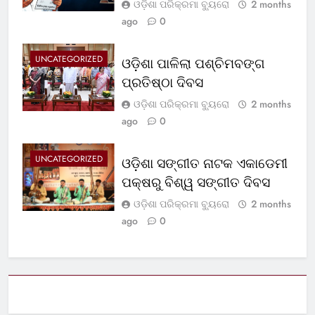
ଓଡ଼ିଶା ପରିକ୍ରମା ବ୍ୟୁରୋ
2 months
ago
0
UNCATEGORIZED
ଓଡ଼ିଶା ପାଳିଲା ପଶ୍ଚିମବଙ୍ଗ
ପ୍ରତିଷ୍ଠା ଦିବସ
ଓଡ଼ିଶା ପରିକ୍ରମା ବ୍ୟୁରୋ
2 months
ago
0
UNCATEGORIZED
ଓଡ଼ିଶା ସଙ୍ଗୀତ ନାଟକ ଏକାଡେମୀ
ପକ୍ଷରୁ ବିଶ୍ୱ ସଙ୍ଗୀତ ଦିବସ
ଓଡ଼ିଶା ପରିକ୍ରମା ବ୍ୟୁରୋ
2 months
ago
0