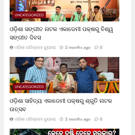
UNCATEGORIZED
ଓଡ଼ିଶା ସଙ୍ଗୀତ ନାଟକ ଏକାଡେମୀ ପକ୍ଷରୁ ବିଶ୍ୱ
ସଙ୍ଗୀତ ଦିବସ
ଓଡ଼ିଶା ପରିକ୍ରମା ବ୍ୟୁରୋ
2 months ago
0
UNCATEGORIZED
ଓଡ଼ିଶା ସାହିତ୍ୟ ଏକାଡେମୀ ପକ୍ଷରୁ ଶ୍ରୁତି ନାଟକ
ଉତ୍ସବ
ଓଡ଼ିଶା ପରିକ୍ରମା ବ୍ୟୁରୋ
2 months ago
0