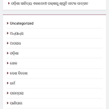
ଓଡ଼ିଶା ସାହିତ୍ୟ ଏକାଡେମୀ ପକ୍ଷରୁ ଶ୍ରୁତି ନାଟକ ଉତ୍ସବ
Uncategorized
ଅନ୍ୟାନ୍ୟ
ଅପରାଧ
ଓଡ଼ିଶା
ଖେଳ
ଦେଶ ବିଦେଶ
ଧର୍ମ
ପରମ୍ପରା
ପାଣିପାଗ