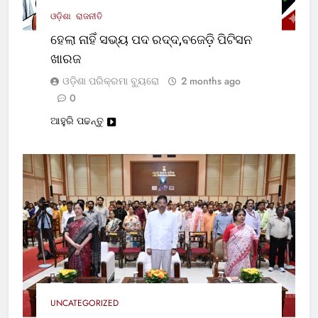
ଓଡ଼ିଶା
ରାଜନୀତି
ହେଲା ନାହିଁ ସଭ୍ୟ ପଦ ରଦ୍ଦ,ବଜେଡ଼ି ପିଟିସନ
ଖାରଜ
ଓଡ଼ିଶା ପରିକ୍ରମା ବ୍ୟୁରୋ
2 months ago
0
ଆହୁରି ପଢନ୍ତୁ
UNCATEGORIZED