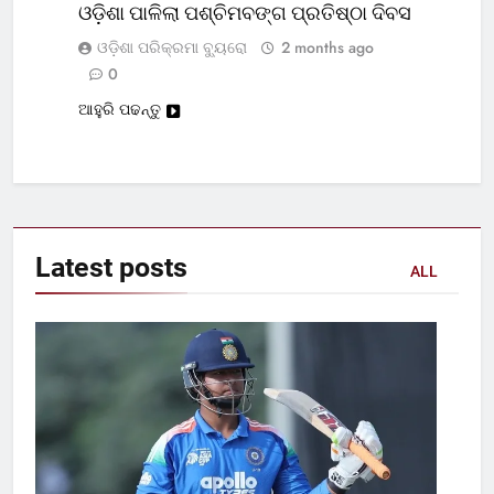
ଓଡ଼ିଶା ପାଳିଲା ପଶ୍ଚିମବଙ୍ଗ ପ୍ରତିଷ୍ଠା ଦିବସ
ଓଡ଼ିଶା ପରିକ୍ରମା ବ୍ୟୁରୋ
2 months ago
0
ଆହୁରି ପଢନ୍ତୁ
Latest
posts
ALL