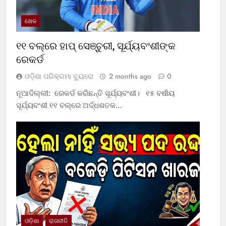
ଖେଳ
୧୧ ବଲ୍‌ରେ ହାପ୍ ସେଞ୍ଚୁରୀ, ସୂର୍ଯ୍ୟବଂଶୀଙ୍କ
ରେକର୍ଡ
ଓଡ଼ିଶା ପରିକ୍ରମା ବ୍ୟୁରୋ
2 months ago
0
ନୂଆଦିଲ୍ଲୀ: ରେକର୍ଡ କରିଛନ୍ତି ସୂର୍ଯ୍ୟବଂଶୀ। ୧୫ ବର୍ଷୀୟ
ସୂର୍ଯ୍ୟବଂଶୀ ୧୧ ବଲ୍‌ରେ ଅର୍ଦ୍ଧଶତକ…
ଓଡ଼ିଶା
ରାଜନୀତି