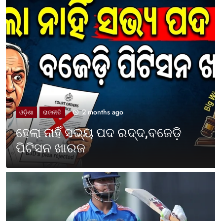
2 months ago
UNCATEGORIZED
ଓଡ଼ିଶା ପାଳିଲା ପଶ୍ଚିମବଙ୍ଗ
ପ୍ରତିଷ୍ଠା ଦିବସ