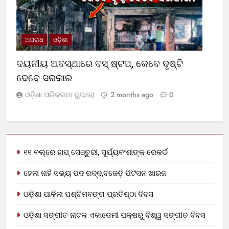
ଅପରାଧ
ଓଡ଼ିଶା
ଦୟନୀୟ ଅବସ୍ଥାରେ ବସ୍‌ ଷ୍ଟପ୍‌, କେବେ ଦୃଷ୍ଟି
ଦେବେ ସରକାର
ଓଡ଼ିଶା ପରିକ୍ରମା ବ୍ୟୁରୋ
2 months ago
0
୧୧ ବଲ୍‌ରେ ହାପ୍ ସେଞ୍ଚୁରୀ, ସୂର୍ଯ୍ୟବଂଶୀଙ୍କ ରେକର୍ଡ
ହେଲା ନାହିଁ ସଭ୍ୟ ପଦ ରଦ୍ଦ,ବଜେଡ଼ି ପିଟିସନ ଖାରଜ
ଓଡ଼ିଶା ପାଳିଲା ପଶ୍ଚିମବଙ୍ଗ ପ୍ରତିଷ୍ଠା ଦିବସ
ଓଡ଼ିଶା ସଙ୍ଗୀତ ନାଟକ ଏକାଡେମୀ ପକ୍ଷରୁ ବିଶ୍ୱ ସଙ୍ଗୀତ ଦିବସ