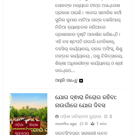
ଲୋକଙ୍କ ମଧ୍ୟରେ ତୀବ୍ର ଅସନ୍ତୋଷ
ପ୍ରକାଶ ପାଇଛି। ଏନେଇ ସାମାଜିକ କର୍ମୀ
ସୁନିଲ କୁମାର ମାଟିଆ ତାଙ୍କ ସୋସିଆଲ୍‌
ମିଡିଆ ହ୍ୟାଣ୍ଡେଲ ଜରିଆରେ
ପ୍ରଶାସନର ଦୃଷ୍ଟି ଆକର୍ଷଣ କରିଛନ୍ତି।
ଏହି ବସ ଷ୍ଟପଟି ନାଉଗାଁ ମେଡିକାଲ୍‌,
ତହସିଲ୍‌ କାର୍ଯ୍ୟାଳୟ, ବ୍ଲକ ଅଫିସ୍‌, ଶିଶୁ
ମଙ୍ଗଳ କାର୍ଯ୍ୟାଳୟ , ପଶୁ ଚିକିତ୍ସାଳୟ,
ଶିକ୍ଷା ଅଧିକାରୀଙ୍କ କାର୍ଯ୍ୟାଳୟ ଓ ଶ୍ରୀ
ଜଗନ୍ନାଥ…
ଆହୁରି ପଢନ୍ତୁ
ଯୋଗ ଦ୍ଵାରା ନିରୋଗ ରହିବା:
ନାଉଗାଁରେ ଯୋଗ ଦିବସ
ଓଡ଼ିଶା ପରିକ୍ରମା ବ୍ୟୁରୋ
2
months ago
0
1 min
ଓଡ଼ିଶା
ଶିକ୍ଷା
ଜଗତସିଂହପୁର: ସରକାରୀ ଉଚ୍ଚ
ସ୍ୱାସ୍ଥ୍ୟ