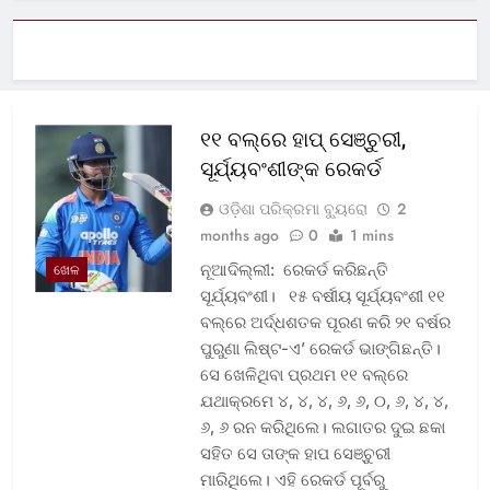
୧୧ ବଲ୍‌ରେ ହାପ୍ ସେଞ୍ଚୁରୀ,
ସୂର୍ଯ୍ୟବଂଶୀଙ୍କ ରେକର୍ଡ
ଓଡ଼ିଶା ପରିକ୍ରମା ବ୍ୟୁରୋ
2
months ago
0
1 mins
ନୂଆଦିଲ୍ଲୀ: ରେକର୍ଡ କରିଛନ୍ତି
ଖେଳ
ସୂର୍ଯ୍ୟବଂଶୀ। ୧୫ ବର୍ଷୀୟ ସୂର୍ଯ୍ୟବଂଶୀ ୧୧
ବଲ୍‌ରେ ଅର୍ଦ୍ଧଶତକ ପୂରଣ କରି ୨୧ ବର୍ଷର
ପୁରୁଣା ଲିଷ୍ଟ-ଏ’ ରେକର୍ଡ ଭାଙ୍ଗିଛନ୍ତି।
ସେ ଖେଳିଥିବା ପ୍ରଥମ ୧୧ ବଲ୍‌ରେ
ଯଥାକ୍ରମେ ୪, ୪, ୪, ୬, ୬, ୦, ୬, ୪, ୪,
୬, ୬ ରନ କରିଥିଲେ। ଲଗାତର ଦୁଇ ଛକା
ସହିତ ସେ ତାଙ୍କ ହାପ ସେଞ୍ଚୁରୀ
ମାରିଥିଲେ। ଏହି ରେକର୍ଡ ପୂର୍ବରୁ