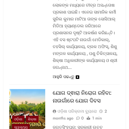
ଲୋକଙ୍କ ମଧ୍ୟରେ ତୀବ୍ର ଅସନ୍ତୋଷ
ପ୍ରକାଶ ପାଇଛି। ଏନେଇ ସାମାଜିକ କର୍ମୀ
ସୁନିଲ କୁମାର ମାଟିଆ ତାଙ୍କ ସୋସିଆଲ୍‌
ମିଡିଆ ହ୍ୟାଣ୍ଡେଲ ଜରିଆରେ
ପ୍ରଶାସନର ଦୃଷ୍ଟି ଆକର୍ଷଣ କରିଛନ୍ତି।
ଏହି ବସ ଷ୍ଟପଟି ନାଉଗାଁ ମେଡିକାଲ୍‌,
ତହସିଲ୍‌ କାର୍ଯ୍ୟାଳୟ, ବ୍ଲକ ଅଫିସ୍‌, ଶିଶୁ
ମଙ୍ଗଳ କାର୍ଯ୍ୟାଳୟ , ପଶୁ ଚିକିତ୍ସାଳୟ,
ଶିକ୍ଷା ଅଧିକାରୀଙ୍କ କାର୍ଯ୍ୟାଳୟ ଓ ଶ୍ରୀ
ଜଗନ୍ନାଥ…
ଆହୁରି ପଢନ୍ତୁ
ଯୋଗ ଦ୍ଵାରା ନିରୋଗ ରହିବା:
ନାଉଗାଁରେ ଯୋଗ ଦିବସ
ଓଡ଼ିଶା ପରିକ୍ରମା ବ୍ୟୁରୋ
2
months ago
0
1 min
ଓଡ଼ିଶା
ଶିକ୍ଷା
ଜଗତସିଂହପୁର: ସରକାରୀ ଉଚ୍ଚ
ସ୍ୱାସ୍ଥ୍ୟ