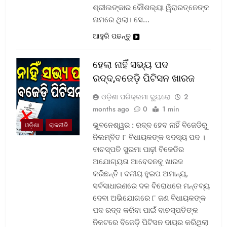
ଶ୍ରୀଲଙ୍କାର କୌଶଲ୍ୟା ୱିରାରତ୍ନେଙ୍କ
ନାମରେ ଥିଲା। ସେ…
ଆହୁରି ପଢନ୍ତୁ
ହେଲା ନାହିଁ ସଭ୍ୟ ପଦ
ରଦ୍ଦ,ବଜେଡ଼ି ପିଟିସନ ଖାରଜ
ଓଡ଼ିଶା ପରିକ୍ରମା ବ୍ୟୁରୋ
2
months ago
0
1 min
ଭୁବନେଶ୍ୱର : ରଦ୍ଦ ହେବ ନାହିଁ ବିଜେଡିରୁ
ଓଡ଼ିଶା
ରାଜନୀତି
ନିଲମ୍ବିତ ୮ ବିଧାୟକଙ୍କ ସଦସ୍ୟ ପଦ ।
ବାଚସ୍ପତି ସୁରମା ପାଢ଼ୀ ବିଜେଡିର
ଅଯୋଗ୍ୟତା ଆବେଦନକୁ ଖାରଜ
କରିଛନ୍ତି। ଦଳୀୟ ହୁଇପ ଅମାନ୍ୟ,
ସର୍ବସାଧାରଣରେ ଦଳ ବିରୋଧରେ ମନ୍ତବ୍ୟ
ଦେବା ଅଭିଯୋଗରେ ୮ ଜଣ ବିଧାୟକଙ୍କ
ପଦ ରଦ୍ଦ କରିବା ପାଇଁ ବାଚସ୍ପତିଙ୍କ
ନିକଟରେ ବିଜେଡ଼ି ପିଟିସନ ଦାୟର କରିଥିଲା