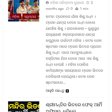
ଓଡ଼ିଶା ପରିକ୍ରମା ବ୍ୟୁରୋ
2
months ago
0
1 min
କଟକ: ଟ୍ରେନରେ ଯାଁଳା ଶିଶୁ ଜନ୍ମ ।
ଓଡ଼ିଶା
ସ୍ୱାସ୍ଥ୍ୟ
ଟ୍ରେନ ଯାତ୍ରା ବେଳେ ଜନ୍ମ ନେଲେ
ଯାଆଁଳା ଶିଶୁ । ରାଉରକେଲା – ଗୁଣୁପୁର
ରାଜ୍ୟରାଣୀ ଏକ୍ସପ୍ରେସରେ ଯାତ୍ରା
କରୁଥିଲେ ଗର୍ଭବତୀ ମହିଳା । କଟକ ରେଳ
ଷ୍ଟେସନ ଠାରେ ଟ୍ରେନ ଭିତରେ ପ୍ରଥମ
ଶିଶୁ ଜନ୍ମ ପରେ ଆମ୍ବୁଲାନ୍ସରେ
ହସ୍ପିଟାଲ ଯିବା ବେଳେ ଆଉ ଏକ ଶିଶୁ
ଜନ୍ମ ନେଇଛି । ମହିଳା ପୋଲିସ
କର୍ମଚାରୀଙ୍କ ସହାୟତାରେ ଟ୍ରେନ ଭିତରେ
ଡେଲିଭରୀ ହୋଇଥିଲା। କଟକ ରେଳ
ଷ୍ଟେସନରେ…
ଆହୁରି ପଢନ୍ତୁ
ଶ୍ରୀମନ୍ଦିର ଭିତରେ ଫେକ୍ ଆର୍ମି
ଅଫିସର, ଧରିଲେ