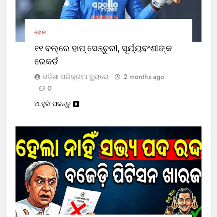
ଖେଳ
୧୧ ବଲ୍‌ରେ ହାପ୍ ସେଞ୍ଚୁରୀ, ସୂର୍ଯ୍ୟବଂଶୀଙ୍କ
ରେକର୍ଡ
ଓଡ଼ିଶା ପରିକ୍ରମା ବ୍ୟୁରୋ
2 months ago
0
ଆହୁରି ପଢନ୍ତୁ