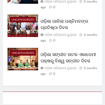
ଓଡ଼ିଶା ପରିକ୍ରମା ବ୍ୟୁରୋ
2 months
ago
0
UNCATEGORIZED
ଓଡ଼ିଶା ପାଳିଲା ପଶ୍ଚିମବଙ୍ଗ
ପ୍ରତିଷ୍ଠା ଦିବସ
ଓଡ଼ିଶା ପରିକ୍ରମା ବ୍ୟୁରୋ
2 months
ago
0
UNCATEGORIZED
ଓଡ଼ିଶା ସଙ୍ଗୀତ ନାଟକ ଏକାଡେମୀ
ପକ୍ଷରୁ ବିଶ୍ୱ ସଙ୍ଗୀତ ଦିବସ
ଓଡ଼ିଶା ପରିକ୍ରମା ବ୍ୟୁରୋ
2 months
ago
0