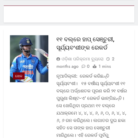
୧୧ ବଲ୍‌ରେ ହାପ୍ ସେଞ୍ଚୁରୀ,
ସୂର୍ଯ୍ୟବଂଶୀଙ୍କ ରେକର୍ଡ
ଓଡ଼ିଶା ପରିକ୍ରମା ବ୍ୟୁରୋ
2
months ago
0
1 mins
ନୂଆଦିଲ୍ଲୀ: ରେକର୍ଡ କରିଛନ୍ତି
ଖେଳ
ସୂର୍ଯ୍ୟବଂଶୀ। ୧୫ ବର୍ଷୀୟ ସୂର୍ଯ୍ୟବଂଶୀ ୧୧
ବଲ୍‌ରେ ଅର୍ଦ୍ଧଶତକ ପୂରଣ କରି ୨୧ ବର୍ଷର
ପୁରୁଣା ଲିଷ୍ଟ-ଏ’ ରେକର୍ଡ ଭାଙ୍ଗିଛନ୍ତି।
ସେ ଖେଳିଥିବା ପ୍ରଥମ ୧୧ ବଲ୍‌ରେ
ଯଥାକ୍ରମେ ୪, ୪, ୪, ୬, ୬, ୦, ୬, ୪, ୪,
୬, ୬ ରନ କରିଥିଲେ। ଲଗାତର ଦୁଇ ଛକା
ସହିତ ସେ ତାଙ୍କ ହାପ ସେଞ୍ଚୁରୀ
ମାରିଥିଲେ। ଏହି ରେକର୍ଡ ପୂର୍ବରୁ