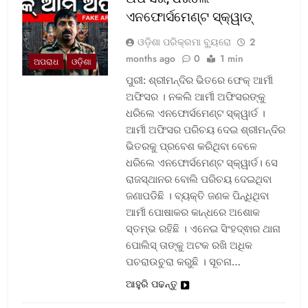
ଏନଫୋର୍ସମେଣ୍ଟ ସ୍କ୍ୱାଡ୍‌
ଓଡ଼ିଶା ପରିକ୍ରମା ବ୍ୟୁରୋ
2
months ago
0
1 min
ଅପରାଧ
ଓଡ଼ିଶା
ପୁରୀ: ଶ୍ରୀମନ୍ଦିର ଭିତରେ ଫେକ୍ ଆର୍ମୀ
ଅଫିସର । ନକଲି ଆର୍ମୀ ଅଫିସରଙ୍କୁ
ଧରିଲେ ଏନଫୋର୍ସମେଣ୍ଟ ସ୍କ୍ୱାର୍ଡ ।
ଆର୍ମୀ ଅଫିସର ପରିଚୟ ଦେଇ ଶ୍ରୀମନ୍ଦିର
ଭିତରକୁ ପ୍ରବେଶ କରିଥିବା ବେଳେ
ଧରିଲେ ଏନଫୋର୍ସମେଣ୍ଟ ସ୍କ୍ୱାର୍ଡ। ସେ
ରାଜସ୍ଥାନର ବୋଲି ପରିଚୟ ଦେଇଥିବା
ଜଣାପଡିଛି । ବ୍ୟକ୍ତି ଜଣକ ପିନ୍ଧିଥିବା
ଆର୍ମୀ ପୋଷାକର କାନ୍ଧରେ ଅଶୋକ
ସ୍ତମ୍ଭ ରହିଛି । ଏନେଇ ସିଂହଦ୍ଵାର ଥାନା
ପୋଲିସ୍ ତାଙ୍କୁ ଅଟକ ରଖି ଅଧିକ
ପଚରାଉଚୁରା କରୁଛି । ସୂଚନା…
ଆହୁରି ପଢନ୍ତୁ