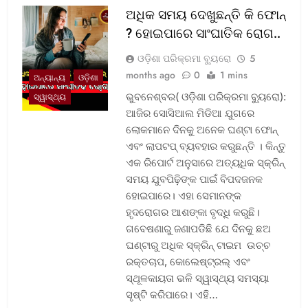
ଅଧିକ ସମୟ ଦେଖୁଛନ୍ତି କି ଫୋନ୍
? ହୋଇପାରେ ସାଂଘାତିକ ରୋଗ..
ଓଡ଼ିଶା ପରିକ୍ରମା ବ୍ୟୁରୋ
5
months ago
0
1 mins
ଅନ୍ୟାନ୍ୟ
ଓଡ଼ିଶା
ଭୁବନେଶ୍ବର( ଓଡ଼ିଶା ପରିକ୍ରମା ବ୍ୟୁରୋ):
ସ୍ୱାସ୍ଥ୍ୟ
ଆଜିର ସୋସିଆଲ ମିଡିଆ ଯୁଗରେ
ଲୋକମାନେ ଦିନକୁ ଅନେକ ଘଣ୍ଟା ଫୋନ୍
ଏବଂ ଲାପଟପ୍ ବ୍ୟବହାର କରୁଛନ୍ତି । କିନ୍ତୁ
ଏକ ରିପୋର୍ଟ ଅନୁସାରେ ଅତ୍ୟଧିକ ସ୍କ୍ରିନ୍
ସମୟ ଯୁବପିଢ଼ିଙ୍କ ପାଇଁ ବିପଦଜନକ
ହୋଇପାରେ। ଏହା ସେମାନଙ୍କ
ହୃଦରୋଗର ଆଶଙ୍କା ବୃଦ୍ଧି କରୁଛି।
ଗବେଷଣାରୁ ଜଣାପଡିଛି ଯେ ଦିନକୁ ଛଅ
ଘଣ୍ଟାରୁ ଅଧିକ ସ୍କ୍ରିନ୍ ଟାଇମ ଉଚ୍ଚ
ରକ୍ତଚାପ, କୋଲେଷ୍ଟ୍ରଲ୍ ଏବଂ
ସ୍ଥୂଳକାୟତା ଭଳି ସ୍ୱାସ୍ଥ୍ୟ ସମସ୍ୟା
ସୃଷ୍ଟି କରିପାରେ। ଏହି…