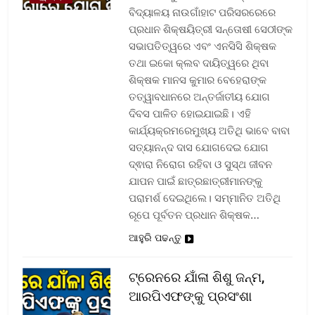
ବିଦ୍ୟାଳୟ ନାଉଗାଁହାଟ ପରିସରରେରେ
ପ୍ରଧାନ ଶିକ୍ଷୟିତ୍ରୀ ସନ୍ତୋଷୀ ସେଠୀଙ୍କ
ସଭାପତିତ୍ୱରେ ଏବଂ ଏନସିସି ଶିକ୍ଷକ
ତଥା ଇକୋ କ୍ଲବ ଦାୟିତ୍ୱରେ ଥିବା
ଶିକ୍ଷକ ମାନସ କୁମାର ବେହେରାଙ୍କ
ତତ୍ୱାବଧାନରେ ଅନ୍ତର୍ଜାତୀୟ ଯୋଗ
ଦିବସ ପାଳିତ ହୋଇଯାଇଛି। ଏହି
କାର୍ଯ୍ୟକ୍ରମରେମୁଖ୍ୟ ଅତିଥି ଭାବେ ବାବା
ସତ୍ୟାନନ୍ଦ ଦାସ ଯୋଗଦେଇ ଯୋଗ
ଦ୍ଵାରା ନିରୋଗ ରହିବା ଓ ସୁସ୍ଥ ଜୀବନ
ଯାପନ ପାଇଁ ଛାତ୍ରଛାତ୍ରୀମାନଙ୍କୁ
ପରାମର୍ଶ ଦେଇଥିଲେ। ସମ୍ମାନିତ ଅତିଥି
ରୂପେ ପୂର୍ବତନ ପ୍ରଧାନ ଶିକ୍ଷକ…
ଆହୁରି ପଢନ୍ତୁ
ଟ୍ରେନରେ ଯାଁଳା ଶିଶୁ ଜନ୍ମ,
ଆରପିଏଫଙ୍କୁ ପ୍ରସଂଶା