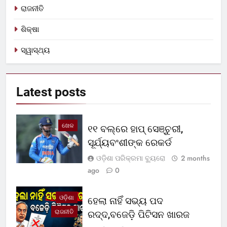
ରାଜନୀତି
ଶିକ୍ଷା
ସ୍ୱାସ୍ଥ୍ୟ
Latest
posts
ଖେଳ
୧୧ ବଲ୍‌ରେ ହାପ୍ ସେଞ୍ଚୁରୀ,
ସୂର୍ଯ୍ୟବଂଶୀଙ୍କ ରେକର୍ଡ
ଓଡ଼ିଶା ପରିକ୍ରମା ବ୍ୟୁରୋ
2 months
ago
0
ଓଡ଼ିଶା
ହେଲା ନାହିଁ ସଭ୍ୟ ପଦ
ରାଜନୀତି
ରଦ୍ଦ,ବଜେଡ଼ି ପିଟିସନ ଖାରଜ