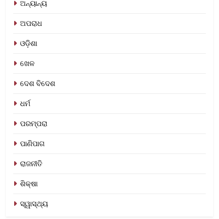
ଅନ୍ୟାନ୍ୟ
ଅପରାଧ
ଓଡ଼ିଶା
ଖେଳ
ଦେଶ ବିଦେଶ
ଧର୍ମ
ପରମ୍ପରା
ପାଣିପାଗ
ରାଜନୀତି
ଶିକ୍ଷା
ସ୍ୱାସ୍ଥ୍ୟ