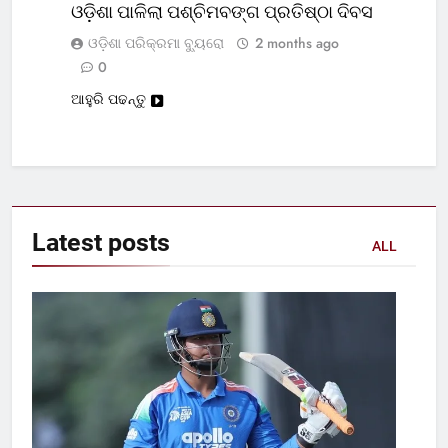
ଓଡ଼ିଶା ପାଳିଲା ପଶ୍ଚିମବଙ୍ଗ ପ୍ରତିଷ୍ଠା ଦିବସ
ଓଡ଼ିଶା ପରିକ୍ରମା ବ୍ୟୁରୋ
2 months ago
0
ଆହୁରି ପଢନ୍ତୁ
Latest
posts
ALL