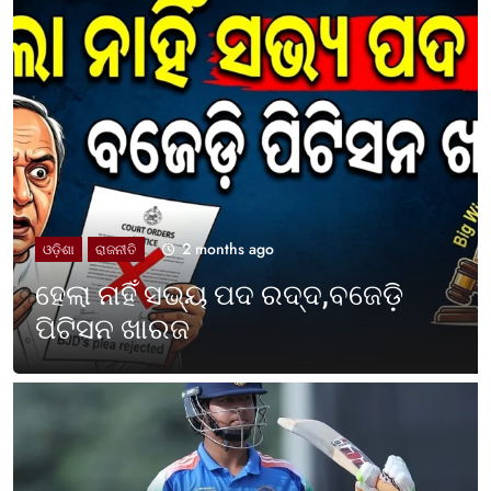
2 months ago
UNCATEGORIZED
ଓଡ଼ିଶା ପାଳିଲା ପଶ୍ଚିମବଙ୍ଗ
ପ୍ରତିଷ୍ଠା ଦିବସ