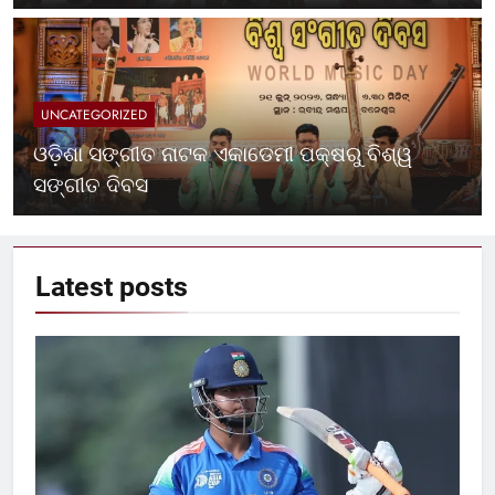
UNCATEGORIZED
ଓଡ଼ିଶା ସଙ୍ଗୀତ ନାଟକ ଏକାଡେମୀ ପକ୍ଷରୁ ବିଶ୍ୱ
ସଙ୍ଗୀତ ଦିବସ
Latest
posts