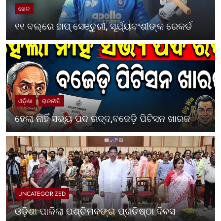
ଖେଳ
୧୧ ବଲ୍‌ରେ ହାପ୍ ସେଞ୍ଚୁରୀ, ସୂର୍ଯ୍ୟବଂଶୀଙ୍କ ରେକର୍ଡ
ଓଡ଼ିଶା
ରାଜନୀତି
ହେଲା ନାହିଁ ସଭ୍ୟ ପଦ ରଦ୍ଦ,ବଜେଡ଼ି ପିଟିସନ ଖାରଜ
UNCATEGORIZED
ଓଡ଼ିଶା ପାଳିଲା ପଶ୍ଚିମବଙ୍ଗ ପ୍ରତିଷ୍ଠା ଦିବସ