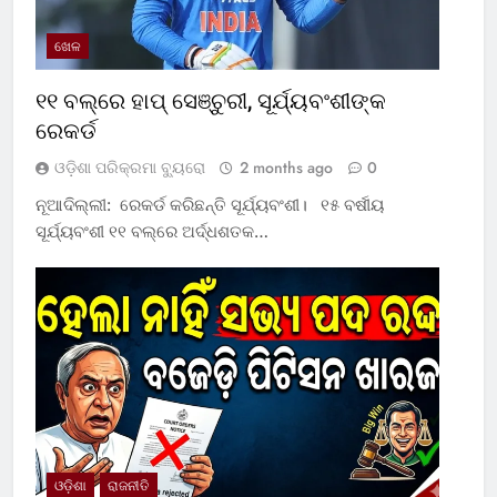
ଖେଳ
୧୧ ବଲ୍‌ରେ ହାପ୍ ସେଞ୍ଚୁରୀ, ସୂର୍ଯ୍ୟବଂଶୀଙ୍କ
ରେକର୍ଡ
ଓଡ଼ିଶା ପରିକ୍ରମା ବ୍ୟୁରୋ
2 months ago
0
ନୂଆଦିଲ୍ଲୀ: ରେକର୍ଡ କରିଛନ୍ତି ସୂର୍ଯ୍ୟବଂଶୀ। ୧୫ ବର୍ଷୀୟ
ସୂର୍ଯ୍ୟବଂଶୀ ୧୧ ବଲ୍‌ରେ ଅର୍ଦ୍ଧଶତକ…
ଓଡ଼ିଶା
ରାଜନୀତି