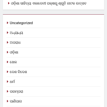
ଓଡ଼ିଶା ସାହିତ୍ୟ ଏକାଡେମୀ ପକ୍ଷରୁ ଶ୍ରୁତି ନାଟକ ଉତ୍ସବ
Uncategorized
ଅନ୍ୟାନ୍ୟ
ଅପରାଧ
ଓଡ଼ିଶା
ଖେଳ
ଦେଶ ବିଦେଶ
ଧର୍ମ
ପରମ୍ପରା
ପାଣିପାଗ