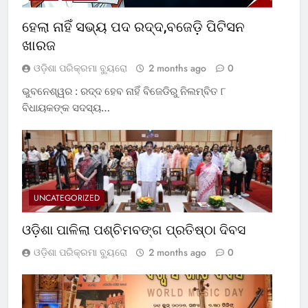
ହେଲା ନାହିଁ ସଭ୍ୟ ପଦ ରଦ୍ଦ,ବଜେଡ଼ି ପିଟିସନ
ଖାରଜ
ଓଡ଼ିଶା ପରିକ୍ରମା ବ୍ୟୁରୋ
2 months ago
0
ଭୁବନେଶ୍ୱର : ରଦ୍ଦ ହେବ ନାହିଁ ବିଜେଡିରୁ ନିଲମ୍ବିତ ୮
ବିଧାୟକଙ୍କ ସଦସ୍ୟ…
UNCATEGORIZED
ଓଡ଼ିଶା ପାଳିଲା ପଶ୍ଚିମବଙ୍ଗ ପ୍ରତିଷ୍ଠା ଦିବସ
ଓଡ଼ିଶା ପରିକ୍ରମା ବ୍ୟୁରୋ
2 months ago
0