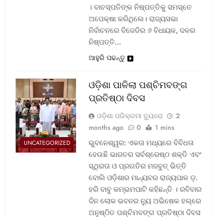
। ବାଚସ୍ପତିଙ୍କ ନିଷ୍ପତ୍ତିକୁ ସମସ୍ତେ
ଅପେକ୍ଷା କରିଥିଲେ। ରାଜ୍ୟସଭା
ନିର୍ବାଚନରେ ବିଜେଡିର ୬ ବିଧାୟକ, ଦଳର
ନିଷ୍ପତ୍ତି…
ଆହୁରି ପଢନ୍ତୁ
ଓଡ଼ିଶା ପାଳିଲା ପଶ୍ଚିମବଙ୍ଗ
ପ୍ରତିଷ୍ଠା ଦିବସ
ଓଡ଼ିଶା ପରିକ୍ରମା ବ୍ୟୁରୋ
2
months ago
0
1 mins
ଭୁବନେଶ୍ୱର: ଏକତା ମଧ୍ୟରେ ବିବିଧତା
UNCATEGORIZED
ହେଉଛି ଭାରତର ସର୍ବଶ୍ରେଷ୍ଠ ଶକ୍ତି ଏବଂ
ସ୍ଥିରତା ଓ ପ୍ରଗତିର ମଜବୁତ୍ ଭିତ୍ତି
ବୋଲି ଓଡ଼ିଶାର ମାନ୍ୟବର ରାଜ୍ୟପାଳ ଡ଼.
ହରି ବାବୁ କମ୍ଭମପାଟି କହିଛନ୍ତି । ରବିବାର
ଦିନ ଲୋକ ଭବନର ନ୍ୟୁ ଅଭିଷେକ ହଲ୍‌ରେ
ଅନୁଷ୍ଠିତ ପଶ୍ଚିମବଙ୍ଗ ପ୍ରତିଷ୍ଠା ଦିବସ