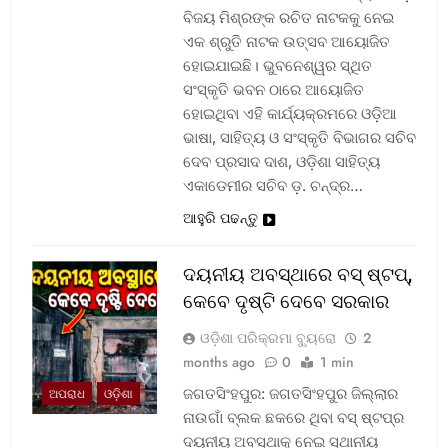
ବିଜୟ ମିଶ୍ରଙ୍କ ରଚିତ ନାଟକକୁ ନେଇ
ଏକ ଶ୍ରୁତି ନାଟକ ଉତ୍ସବ ଆୟୋଜିତ
ହୋଇଯାଇଛି। ଭୁବନେଶ୍ୱର ସ୍ଥିତ
ସଂସ୍କୃତି ଭବନ ଠାରେ ଆୟୋଜିତ
ହୋଇଥିବା ଏହି କାର୍ଯ୍ୟକ୍ରମରେ ଓଡ଼ିଆ
ଭାଷା, ସାହିତ୍ୟ ଓ ସଂସ୍କୃତି ବିଭାଗର ସଚିବ
ଦେବ ପ୍ରସାଦ ଦାଶ, ଓଡ଼ିଶା ସାହିତ୍ୟ
ଏକାଡେମୀର ସଚିବ ଡ଼. ଚନ୍ଦ୍ର…
ଆହୁରି ପଢନ୍ତୁ
ଦୟନୀୟ ଅବସ୍ଥାରେ ବସ୍‌ ଷ୍ଟପ୍‌,
କେବେ ଦୃଷ୍ଟି ଦେବେ ସରକାର
ଓଡ଼ିଶା ପରିକ୍ରମା ବ୍ୟୁରୋ
2
months ago
0
1 min
ଜଗତସିଂହପୁର: ଜଗତସିଂହପୁର ଜିଲ୍ଲାର
ଅପରାଧ
ଓଡ଼ିଶା
ନାଉଗାଁ ବ୍ଲକ ଛକରେ ଥିବା ବସ୍‌ ଷ୍ଟପ୍‌ର
ଦୟନୀୟ ଅବସ୍ଥାକୁ ନେଇ ସ୍ଥାନୀୟ