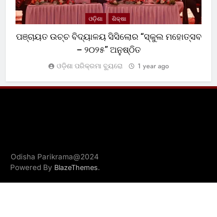
ଓଡ଼ିଶା
ଶିକ୍ଷା
ପଞ୍ଚାୟତ ଉଚ୍ଚ ବିଦ୍ୟାଳୟ ସିସିଲୋର “ସ୍କୁଲ ମହୋତ୍ସବ
– ୨୦୨୫” ଅନୁଷ୍ଠିତ
ଓଡ଼ିଶା ପରିକ୍ରମା ବ୍ୟୁରୋ
1 year ago
Odisha Parikrama@2024
Powered By
.
BlazeThemes