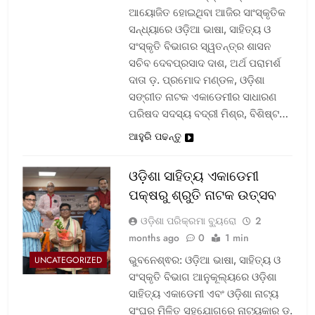
ଆୟୋଜିତ ହୋଇଥିବା ଆଜିର ସାଂସ୍କୃତିକ
ସନ୍ଧ୍ୟାରେ ଓଡ଼ିଆ ଭାଷା, ସାହିତ୍ୟ ଓ
ସଂସ୍କୃତି ବିଭାଗର ସ୍ୱତନ୍ତ୍ର ଶାସନ
ସଚିବ ଦେବପ୍ରସାଦ ଦାଶ, ଅର୍ଥ ପରାମର୍ଶ
ଦାତା ଡ଼. ପ୍ରମୋଦ ମଣ୍ଡଳ, ଓଡ଼ିଶା
ସଙ୍ଗୀତ ନାଟକ ଏକାଡେମୀର ସାଧାରଣ
ପରିଷଦ ସଦସ୍ୟ ବଦ୍ରୀ ମିଶ୍ର, ବିଶିଷ୍ଟ…
ଆହୁରି ପଢନ୍ତୁ
ଓଡ଼ିଶା ସାହିତ୍ୟ ଏକାଡେମୀ
ପକ୍ଷରୁ ଶ୍ରୁତି ନାଟକ ଉତ୍ସବ
ଓଡ଼ିଶା ପରିକ୍ରମା ବ୍ୟୁରୋ
2
months ago
0
1 min
ଭୁବନେଶ୍ଵର: ଓଡ଼ିଆ ଭାଷା, ସାହିତ୍ୟ ଓ
UNCATEGORIZED
ସଂସ୍କୃତି ବିଭାଗ ଆନୁକୂଲ୍ୟରେ ଓଡ଼ିଶା
ସାହିତ୍ୟ ଏକାଡେମୀ ଏବଂ ଓଡ଼ିଶା ନାଟ୍ୟ
ସଂଘର ମିଳିତ ସହଯୋଗରେ ନାଟ୍ୟକାର ଡ଼.