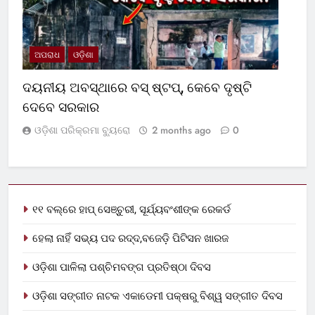
ଅପରାଧ
ଓଡ଼ିଶା
ଦୟନୀୟ ଅବସ୍ଥାରେ ବସ୍‌ ଷ୍ଟପ୍‌, କେବେ ଦୃଷ୍ଟି
ଦେବେ ସରକାର
ଓଡ଼ିଶା ପରିକ୍ରମା ବ୍ୟୁରୋ
2 months ago
0
୧୧ ବଲ୍‌ରେ ହାପ୍ ସେଞ୍ଚୁରୀ, ସୂର୍ଯ୍ୟବଂଶୀଙ୍କ ରେକର୍ଡ
ହେଲା ନାହିଁ ସଭ୍ୟ ପଦ ରଦ୍ଦ,ବଜେଡ଼ି ପିଟିସନ ଖାରଜ
ଓଡ଼ିଶା ପାଳିଲା ପଶ୍ଚିମବଙ୍ଗ ପ୍ରତିଷ୍ଠା ଦିବସ
ଓଡ଼ିଶା ସଙ୍ଗୀତ ନାଟକ ଏକାଡେମୀ ପକ୍ଷରୁ ବିଶ୍ୱ ସଙ୍ଗୀତ ଦିବସ