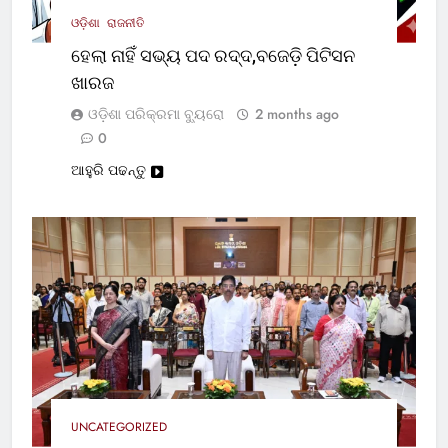
ଓଡ଼ିଶା
ରାଜନୀତି
ହେଲା ନାହିଁ ସଭ୍ୟ ପଦ ରଦ୍ଦ,ବଜେଡ଼ି ପିଟିସନ
ଖାରଜ
ଓଡ଼ିଶା ପରିକ୍ରମା ବ୍ୟୁରୋ
2 months ago
0
ଆହୁରି ପଢନ୍ତୁ
UNCATEGORIZED