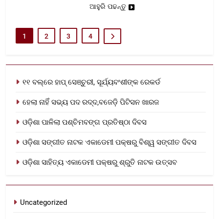
ଆହୁରି ପଢନ୍ତୁ
1
2
3
4
୧୧ ବଲ୍‌ରେ ହାପ୍ ସେଞ୍ଚୁରୀ, ସୂର୍ଯ୍ୟବଂଶୀଙ୍କ ରେକର୍ଡ
ହେଲା ନାହିଁ ସଭ୍ୟ ପଦ ରଦ୍ଦ,ବଜେଡ଼ି ପିଟିସନ ଖାରଜ
ଓଡ଼ିଶା ପାଳିଲା ପଶ୍ଚିମବଙ୍ଗ ପ୍ରତିଷ୍ଠା ଦିବସ
ଓଡ଼ିଶା ସଙ୍ଗୀତ ନାଟକ ଏକାଡେମୀ ପକ୍ଷରୁ ବିଶ୍ୱ ସଙ୍ଗୀତ ଦିବସ
ଓଡ଼ିଶା ସାହିତ୍ୟ ଏକାଡେମୀ ପକ୍ଷରୁ ଶ୍ରୁତି ନାଟକ ଉତ୍ସବ
Uncategorized