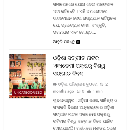
ସମାରୋହରେ ଯୋଗ ଦେଇ ରାଜ୍ୟପାଳ
ଏହା କହିଛନ୍ତି । ଏହି ସମାରୋହରେ
ଉଦବୋଧନ ଦେଇ ରାଜ୍ୟପାଳ କହିଥିଲେ
ଯେ, ପ୍ରତ୍ୟେକ ଭାଷା, ସଂସ୍କୃତି,
ପରମ୍ପରା ଏବଂ ଗୋଷ୍ଠୀ…
ଆହୁରି ପଢନ୍ତୁ
ଓଡ଼ିଶା ସଙ୍ଗୀତ ନାଟକ
ଏକାଡେମୀ ପକ୍ଷରୁ ବିଶ୍ୱ
ସଙ୍ଗୀତ ଦିବସ
ଓଡ଼ିଶା ପରିକ୍ରମା ବ୍ୟୁରୋ
2
months ago
0
1 min
UNCATEGORIZED
ଭୁବନେଶ୍ୱର : ଓଡ଼ିଆ ଭାଷା, ସାହିତ୍ୟ ଓ
ସଂସ୍କୃତି ବିଭାଗ ଆନୁକୂଲ୍ୟରେ ଓଡ଼ିଶା
ସଙ୍ଗୀତ ନାଟକ ଏକାଡେମୀ ପକ୍ଷରୁ
ରବିବାର ବିଶ୍ୱ ସଙ୍ଗୀତ ଦିବସ ପାଳିତ
ହୋଇଯାଇଛି। ରବୀନ୍ଦ୍ର ମଣ୍ଡପ ଠାରେ