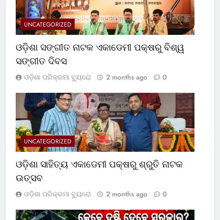
UNCATEGORIZED
ଓଡ଼ିଶା ସଙ୍ଗୀତ ନାଟକ ଏକାଡେମୀ ପକ୍ଷରୁ ବିଶ୍ୱ
ସଙ୍ଗୀତ ଦିବସ
ଓଡ଼ିଶା ପରିକ୍ରମା ବ୍ୟୁରୋ
2 months ago
0
UNCATEGORIZED
ଓଡ଼ିଶା ସାହିତ୍ୟ ଏକାଡେମୀ ପକ୍ଷରୁ ଶ୍ରୁତି ନାଟକ
ଉତ୍ସବ
ଓଡ଼ିଶା ପରିକ୍ରମା ବ୍ୟୁରୋ
2 months ago
0