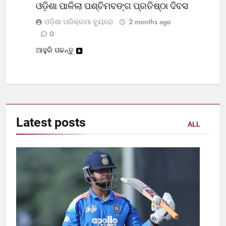
ଓଡ଼ିଶା ପାଳିଲା ପଶ୍ଚିମବଙ୍ଗ ପ୍ରତିଷ୍ଠା ଦିବସ
ଓଡ଼ିଶା ପରିକ୍ରମା ବ୍ୟୁରୋ
2 months ago
0
ଆହୁରି ପଢନ୍ତୁ
Latest
posts
ALL