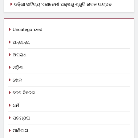
ଓଡ଼ିଶା ସାହିତ୍ୟ ଏକାଡେମୀ ପକ୍ଷରୁ ଶ୍ରୁତି ନାଟକ ଉତ୍ସବ
Uncategorized
ଅନ୍ୟାନ୍ୟ
ଅପରାଧ
ଓଡ଼ିଶା
ଖେଳ
ଦେଶ ବିଦେଶ
ଧର୍ମ
ପରମ୍ପରା
ପାଣିପାଗ