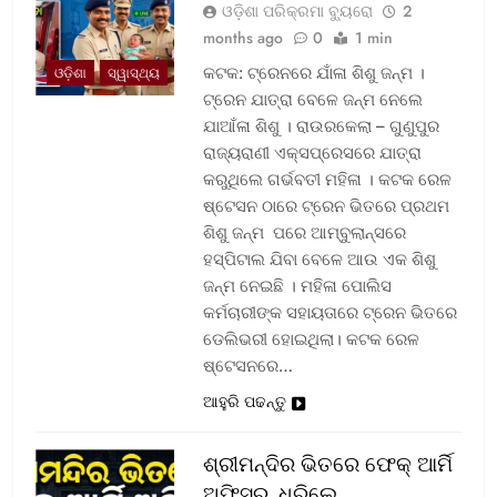
ଓଡ଼ିଶା ପରିକ୍ରମା ବ୍ୟୁରୋ
2
months ago
0
1 min
କଟକ: ଟ୍ରେନରେ ଯାଁଳା ଶିଶୁ ଜନ୍ମ ।
ଓଡ଼ିଶା
ସ୍ୱାସ୍ଥ୍ୟ
ଟ୍ରେନ ଯାତ୍ରା ବେଳେ ଜନ୍ମ ନେଲେ
ଯାଆଁଳା ଶିଶୁ । ରାଉରକେଲା – ଗୁଣୁପୁର
ରାଜ୍ୟରାଣୀ ଏକ୍ସପ୍ରେସରେ ଯାତ୍ରା
କରୁଥିଲେ ଗର୍ଭବତୀ ମହିଳା । କଟକ ରେଳ
ଷ୍ଟେସନ ଠାରେ ଟ୍ରେନ ଭିତରେ ପ୍ରଥମ
ଶିଶୁ ଜନ୍ମ ପରେ ଆମ୍ବୁଲାନ୍ସରେ
ହସ୍ପିଟାଲ ଯିବା ବେଳେ ଆଉ ଏକ ଶିଶୁ
ଜନ୍ମ ନେଇଛି । ମହିଳା ପୋଲିସ
କର୍ମଚାରୀଙ୍କ ସହାୟତାରେ ଟ୍ରେନ ଭିତରେ
ଡେଲିଭରୀ ହୋଇଥିଲା। କଟକ ରେଳ
ଷ୍ଟେସନରେ…
ଆହୁରି ପଢନ୍ତୁ
ଶ୍ରୀମନ୍ଦିର ଭିତରେ ଫେକ୍ ଆର୍ମି
ଅଫିସର, ଧରିଲେ