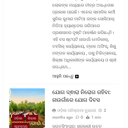
ଲୋକଙ୍କ ମଧ୍ୟରେ ତୀବ୍ର ଅସନ୍ତୋଷ
ପ୍ରକାଶ ପାଇଛି। ଏନେଇ ସାମାଜିକ କର୍ମୀ
ସୁନିଲ କୁମାର ମାଟିଆ ତାଙ୍କ ସୋସିଆଲ୍‌
ମିଡିଆ ହ୍ୟାଣ୍ଡେଲ ଜରିଆରେ
ପ୍ରଶାସନର ଦୃଷ୍ଟି ଆକର୍ଷଣ କରିଛନ୍ତି।
ଏହି ବସ ଷ୍ଟପଟି ନାଉଗାଁ ମେଡିକାଲ୍‌,
ତହସିଲ୍‌ କାର୍ଯ୍ୟାଳୟ, ବ୍ଲକ ଅଫିସ୍‌, ଶିଶୁ
ମଙ୍ଗଳ କାର୍ଯ୍ୟାଳୟ , ପଶୁ ଚିକିତ୍ସାଳୟ,
ଶିକ୍ଷା ଅଧିକାରୀଙ୍କ କାର୍ଯ୍ୟାଳୟ ଓ ଶ୍ରୀ
ଜଗନ୍ନାଥ…
ଆହୁରି ପଢନ୍ତୁ
ଯୋଗ ଦ୍ଵାରା ନିରୋଗ ରହିବା:
ନାଉଗାଁରେ ଯୋଗ ଦିବସ
ଓଡ଼ିଶା ପରିକ୍ରମା ବ୍ୟୁରୋ
2
months ago
0
1 min
ଓଡ଼ିଶା
ଶିକ୍ଷା
ଜଗତସିଂହପୁର: ସରକାରୀ ଉଚ୍ଚ
ସ୍ୱାସ୍ଥ୍ୟ