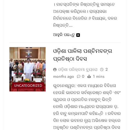
। ବାଚସ୍ପତିଙ୍କ ନିଷ୍ପତ୍ତିକୁ ସମସ୍ତେ
ଅପେକ୍ଷା କରିଥିଲେ। ରାଜ୍ୟସଭା
ନିର୍ବାଚନରେ ବିଜେଡିର ୬ ବିଧାୟକ, ଦଳର
ନିଷ୍ପତ୍ତି…
ଆହୁରି ପଢନ୍ତୁ
ଓଡ଼ିଶା ପାଳିଲା ପଶ୍ଚିମବଙ୍ଗ
ପ୍ରତିଷ୍ଠା ଦିବସ
ଓଡ଼ିଶା ପରିକ୍ରମା ବ୍ୟୁରୋ
2
months ago
0
1 mins
ଭୁବନେଶ୍ୱର: ଏକତା ମଧ୍ୟରେ ବିବିଧତା
UNCATEGORIZED
ହେଉଛି ଭାରତର ସର୍ବଶ୍ରେଷ୍ଠ ଶକ୍ତି ଏବଂ
ସ୍ଥିରତା ଓ ପ୍ରଗତିର ମଜବୁତ୍ ଭିତ୍ତି
ବୋଲି ଓଡ଼ିଶାର ମାନ୍ୟବର ରାଜ୍ୟପାଳ ଡ଼.
ହରି ବାବୁ କମ୍ଭମପାଟି କହିଛନ୍ତି । ରବିବାର
ଦିନ ଲୋକ ଭବନର ନ୍ୟୁ ଅଭିଷେକ ହଲ୍‌ରେ
ଅନୁଷ୍ଠିତ ପଶ୍ଚିମବଙ୍ଗ ପ୍ରତିଷ୍ଠା ଦିବସ