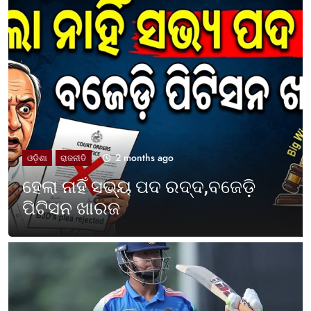
2 months ago
UNCATEGORIZED
ଓଡ଼ିଶା ପାଳିଲା ପଶ୍ଚିମବଙ୍ଗ
ପ୍ରତିଷ୍ଠା ଦିବସ