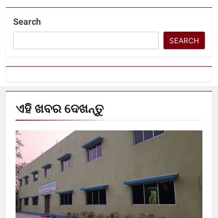
Search
SEARCH
ଏହି ଖବର ଦେଖନ୍ତୁ