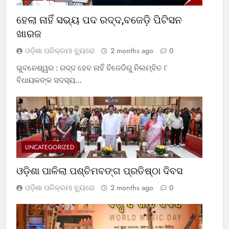
ହେଲା ନାହିଁ ସଭ୍ୟ ପଦ ରଦ୍ଦ,ବଜେଡ଼ି ପିଟିସନ
ଖାରଜ
ଓଡ଼ିଶା ପରିକ୍ରମା ବ୍ୟୁରୋ
2 months ago
0
ଭୁବନେଶ୍ୱର : ରଦ୍ଦ ହେବ ନାହିଁ ବିଜେଡିରୁ ନିଲମ୍ବିତ ୮
ବିଧାୟକଙ୍କ ସଦସ୍ୟ…
UNCATEGORIZED
ଓଡ଼ିଶା ପାଳିଲା ପଶ୍ଚିମବଙ୍ଗ ପ୍ରତିଷ୍ଠା ଦିବସ
ଓଡ଼ିଶା ପରିକ୍ରମା ବ୍ୟୁରୋ
2 months ago
0