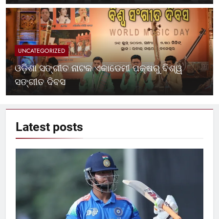
UNCATEGORIZED
ଓଡ଼ିଶା ସଙ୍ଗୀତ ନାଟକ ଏକାଡେମୀ ପକ୍ଷରୁ ବିଶ୍ୱ
ସଙ୍ଗୀତ ଦିବସ
Latest
posts