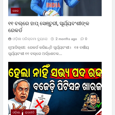
ଖେଳ
୧୧ ବଲ୍‌ରେ ହାପ୍ ସେଞ୍ଚୁରୀ, ସୂର୍ଯ୍ୟବଂଶୀଙ୍କ
ରେକର୍ଡ
ଓଡ଼ିଶା ପରିକ୍ରମା ବ୍ୟୁରୋ
2 months ago
0
ନୂଆଦିଲ୍ଲୀ: ରେକର୍ଡ କରିଛନ୍ତି ସୂର୍ଯ୍ୟବଂଶୀ। ୧୫ ବର୍ଷୀୟ
ସୂର୍ଯ୍ୟବଂଶୀ ୧୧ ବଲ୍‌ରେ ଅର୍ଦ୍ଧଶତକ…
ଓଡ଼ିଶା
ରାଜନୀତି