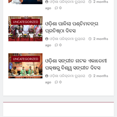
ଓଡ଼ିଶା ପରିକ୍ରମା ବ୍ୟୁରୋ
2 months
ago
0
UNCATEGORIZED
ଓଡ଼ିଶା ପାଳିଲା ପଶ୍ଚିମବଙ୍ଗ
ପ୍ରତିଷ୍ଠା ଦିବସ
ଓଡ଼ିଶା ପରିକ୍ରମା ବ୍ୟୁରୋ
2 months
ago
0
UNCATEGORIZED
ଓଡ଼ିଶା ସଙ୍ଗୀତ ନାଟକ ଏକାଡେମୀ
ପକ୍ଷରୁ ବିଶ୍ୱ ସଙ୍ଗୀତ ଦିବସ
ଓଡ଼ିଶା ପରିକ୍ରମା ବ୍ୟୁରୋ
2 months
ago
0