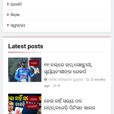
ରାଜନୀତି
ଶିକ୍ଷା
ସ୍ୱାସ୍ଥ୍ୟ
Latest
posts
ଖେଳ
୧୧ ବଲ୍‌ରେ ହାପ୍ ସେଞ୍ଚୁରୀ,
ସୂର୍ଯ୍ୟବଂଶୀଙ୍କ ରେକର୍ଡ
ଓଡ଼ିଶା ପରିକ୍ରମା ବ୍ୟୁରୋ
2 months
ago
0
ଓଡ଼ିଶା
ହେଲା ନାହିଁ ସଭ୍ୟ ପଦ
ରାଜନୀତି
ରଦ୍ଦ,ବଜେଡ଼ି ପିଟିସନ ଖାରଜ