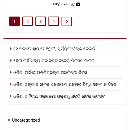
ଆହୁରି ପଢନ୍ତୁ
1
2
3
4
୧୧ ବଲ୍‌ରେ ହାପ୍ ସେଞ୍ଚୁରୀ, ସୂର୍ଯ୍ୟବଂଶୀଙ୍କ ରେକର୍ଡ
ହେଲା ନାହିଁ ସଭ୍ୟ ପଦ ରଦ୍ଦ,ବଜେଡ଼ି ପିଟିସନ ଖାରଜ
ଓଡ଼ିଶା ପାଳିଲା ପଶ୍ଚିମବଙ୍ଗ ପ୍ରତିଷ୍ଠା ଦିବସ
ଓଡ଼ିଶା ସଙ୍ଗୀତ ନାଟକ ଏକାଡେମୀ ପକ୍ଷରୁ ବିଶ୍ୱ ସଙ୍ଗୀତ ଦିବସ
ଓଡ଼ିଶା ସାହିତ୍ୟ ଏକାଡେମୀ ପକ୍ଷରୁ ଶ୍ରୁତି ନାଟକ ଉତ୍ସବ
Uncategorized