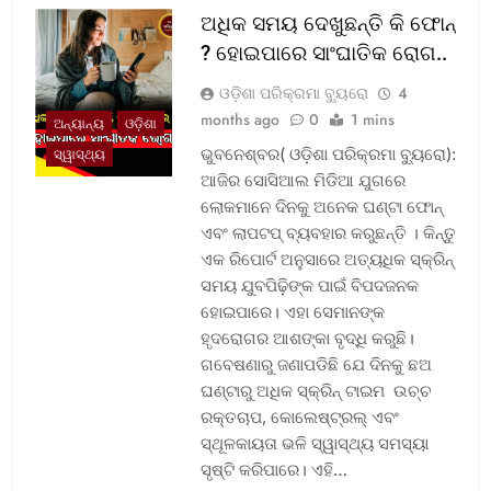
ଅଧିକ ସମୟ ଦେଖୁଛନ୍ତି କି ଫୋନ୍
? ହୋଇପାରେ ସାଂଘାତିକ ରୋଗ..
ଓଡ଼ିଶା ପରିକ୍ରମା ବ୍ୟୁରୋ
4
months ago
0
1 mins
ଅନ୍ୟାନ୍ୟ
ଓଡ଼ିଶା
ଭୁବନେଶ୍ବର( ଓଡ଼ିଶା ପରିକ୍ରମା ବ୍ୟୁରୋ):
ସ୍ୱାସ୍ଥ୍ୟ
ଆଜିର ସୋସିଆଲ ମିଡିଆ ଯୁଗରେ
ଲୋକମାନେ ଦିନକୁ ଅନେକ ଘଣ୍ଟା ଫୋନ୍
ଏବଂ ଲାପଟପ୍ ବ୍ୟବହାର କରୁଛନ୍ତି । କିନ୍ତୁ
ଏକ ରିପୋର୍ଟ ଅନୁସାରେ ଅତ୍ୟଧିକ ସ୍କ୍ରିନ୍
ସମୟ ଯୁବପିଢ଼ିଙ୍କ ପାଇଁ ବିପଦଜନକ
ହୋଇପାରେ। ଏହା ସେମାନଙ୍କ
ହୃଦରୋଗର ଆଶଙ୍କା ବୃଦ୍ଧି କରୁଛି।
ଗବେଷଣାରୁ ଜଣାପଡିଛି ଯେ ଦିନକୁ ଛଅ
ଘଣ୍ଟାରୁ ଅଧିକ ସ୍କ୍ରିନ୍ ଟାଇମ ଉଚ୍ଚ
ରକ୍ତଚାପ, କୋଲେଷ୍ଟ୍ରଲ୍ ଏବଂ
ସ୍ଥୂଳକାୟତା ଭଳି ସ୍ୱାସ୍ଥ୍ୟ ସମସ୍ୟା
ସୃଷ୍ଟି କରିପାରେ। ଏହି…