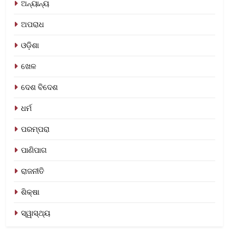
ଅନ୍ୟାନ୍ୟ
ଅପରାଧ
ଓଡ଼ିଶା
ଖେଳ
ଦେଶ ବିଦେଶ
ଧର୍ମ
ପରମ୍ପରା
ପାଣିପାଗ
ରାଜନୀତି
ଶିକ୍ଷା
ସ୍ୱାସ୍ଥ୍ୟ