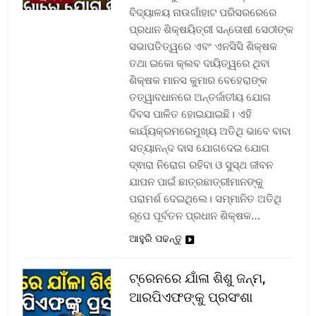
ବିଦ୍ୟାଳୟ ନାଉଗାଁହାଟ ପରିସରରେରେ
ପ୍ରଧାନ ଶିକ୍ଷୟିତ୍ରୀ ସନ୍ତୋଷୀ ସେଠୀଙ୍କ
ସଭାପତିତ୍ୱରେ ଏବଂ ଏନସିସି ଶିକ୍ଷକ
ତଥା ଇକୋ କ୍ଲବ ଦାୟିତ୍ୱରେ ଥିବା
ଶିକ୍ଷକ ମାନସ କୁମାର ବେହେରାଙ୍କ
ତତ୍ୱାବଧାନରେ ଅନ୍ତର୍ଜାତୀୟ ଯୋଗ
ଦିବସ ପାଳିତ ହୋଇଯାଇଛି। ଏହି
କାର୍ଯ୍ୟକ୍ରମରେମୁଖ୍ୟ ଅତିଥି ଭାବେ ବାବା
ସତ୍ୟାନନ୍ଦ ଦାସ ଯୋଗଦେଇ ଯୋଗ
ଦ୍ଵାରା ନିରୋଗ ରହିବା ଓ ସୁସ୍ଥ ଜୀବନ
ଯାପନ ପାଇଁ ଛାତ୍ରଛାତ୍ରୀମାନଙ୍କୁ
ପରାମର୍ଶ ଦେଇଥିଲେ। ସମ୍ମାନିତ ଅତିଥି
ରୂପେ ପୂର୍ବତନ ପ୍ରଧାନ ଶିକ୍ଷକ…
ଆହୁରି ପଢନ୍ତୁ
ଟ୍ରେନରେ ଯାଁଳା ଶିଶୁ ଜନ୍ମ,
ଆରପିଏଫଙ୍କୁ ପ୍ରସଂଶା