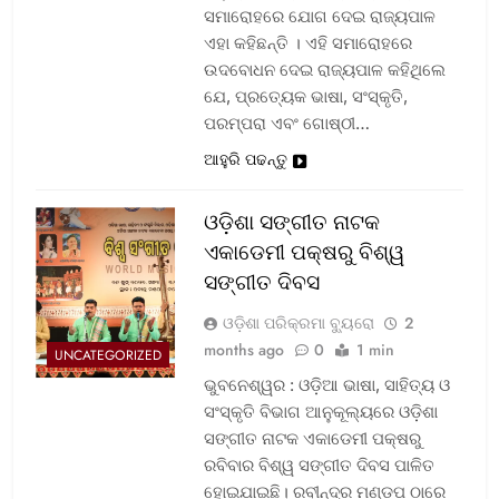
ସମାରୋହରେ ଯୋଗ ଦେଇ ରାଜ୍ୟପାଳ
ଏହା କହିଛନ୍ତି । ଏହି ସମାରୋହରେ
ଉଦବୋଧନ ଦେଇ ରାଜ୍ୟପାଳ କହିଥିଲେ
ଯେ, ପ୍ରତ୍ୟେକ ଭାଷା, ସଂସ୍କୃତି,
ପରମ୍ପରା ଏବଂ ଗୋଷ୍ଠୀ…
ଆହୁରି ପଢନ୍ତୁ
ଓଡ଼ିଶା ସଙ୍ଗୀତ ନାଟକ
ଏକାଡେମୀ ପକ୍ଷରୁ ବିଶ୍ୱ
ସଙ୍ଗୀତ ଦିବସ
ଓଡ଼ିଶା ପରିକ୍ରମା ବ୍ୟୁରୋ
2
months ago
0
1 min
UNCATEGORIZED
ଭୁବନେଶ୍ୱର : ଓଡ଼ିଆ ଭାଷା, ସାହିତ୍ୟ ଓ
ସଂସ୍କୃତି ବିଭାଗ ଆନୁକୂଲ୍ୟରେ ଓଡ଼ିଶା
ସଙ୍ଗୀତ ନାଟକ ଏକାଡେମୀ ପକ୍ଷରୁ
ରବିବାର ବିଶ୍ୱ ସଙ୍ଗୀତ ଦିବସ ପାଳିତ
ହୋଇଯାଇଛି। ରବୀନ୍ଦ୍ର ମଣ୍ଡପ ଠାରେ