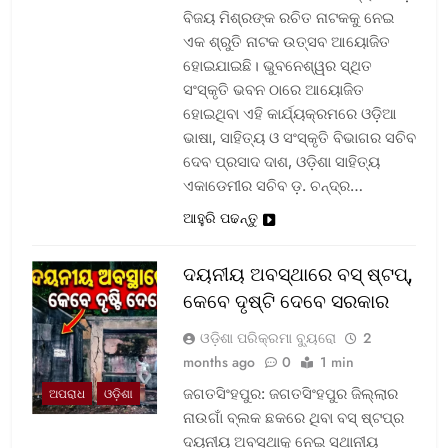
ବିଜୟ ମିଶ୍ରଙ୍କ ରଚିତ ନାଟକକୁ ନେଇ
ଏକ ଶ୍ରୁତି ନାଟକ ଉତ୍ସବ ଆୟୋଜିତ
ହୋଇଯାଇଛି। ଭୁବନେଶ୍ୱର ସ୍ଥିତ
ସଂସ୍କୃତି ଭବନ ଠାରେ ଆୟୋଜିତ
ହୋଇଥିବା ଏହି କାର୍ଯ୍ୟକ୍ରମରେ ଓଡ଼ିଆ
ଭାଷା, ସାହିତ୍ୟ ଓ ସଂସ୍କୃତି ବିଭାଗର ସଚିବ
ଦେବ ପ୍ରସାଦ ଦାଶ, ଓଡ଼ିଶା ସାହିତ୍ୟ
ଏକାଡେମୀର ସଚିବ ଡ଼. ଚନ୍ଦ୍ର…
ଆହୁରି ପଢନ୍ତୁ
ଦୟନୀୟ ଅବସ୍ଥାରେ ବସ୍‌ ଷ୍ଟପ୍‌,
କେବେ ଦୃଷ୍ଟି ଦେବେ ସରକାର
ଓଡ଼ିଶା ପରିକ୍ରମା ବ୍ୟୁରୋ
2
months ago
0
1 min
ଜଗତସିଂହପୁର: ଜଗତସିଂହପୁର ଜିଲ୍ଲାର
ଅପରାଧ
ଓଡ଼ିଶା
ନାଉଗାଁ ବ୍ଲକ ଛକରେ ଥିବା ବସ୍‌ ଷ୍ଟପ୍‌ର
ଦୟନୀୟ ଅବସ୍ଥାକୁ ନେଇ ସ୍ଥାନୀୟ