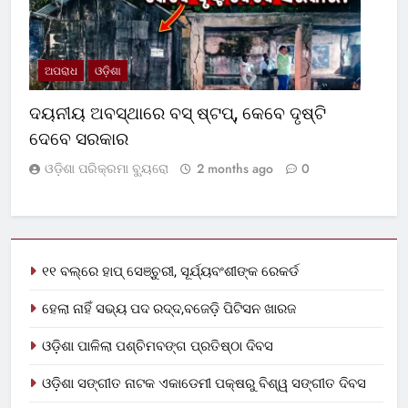
ଅପରାଧ
ଓଡ଼ିଶା
ଦୟନୀୟ ଅବସ୍ଥାରେ ବସ୍‌ ଷ୍ଟପ୍‌, କେବେ ଦୃଷ୍ଟି
ଦେବେ ସରକାର
ଓଡ଼ିଶା ପରିକ୍ରମା ବ୍ୟୁରୋ
2 months ago
0
୧୧ ବଲ୍‌ରେ ହାପ୍ ସେଞ୍ଚୁରୀ, ସୂର୍ଯ୍ୟବଂଶୀଙ୍କ ରେକର୍ଡ
ହେଲା ନାହିଁ ସଭ୍ୟ ପଦ ରଦ୍ଦ,ବଜେଡ଼ି ପିଟିସନ ଖାରଜ
ଓଡ଼ିଶା ପାଳିଲା ପଶ୍ଚିମବଙ୍ଗ ପ୍ରତିଷ୍ଠା ଦିବସ
ଓଡ଼ିଶା ସଙ୍ଗୀତ ନାଟକ ଏକାଡେମୀ ପକ୍ଷରୁ ବିଶ୍ୱ ସଙ୍ଗୀତ ଦିବସ