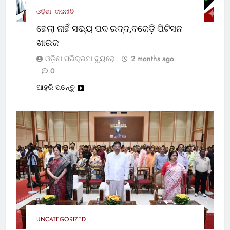
ଓଡ଼ିଶା
ରାଜନୀତି
ହେଲା ନାହିଁ ସଭ୍ୟ ପଦ ରଦ୍ଦ,ବଜେଡ଼ି ପିଟିସନ
ଖାରଜ
ଓଡ଼ିଶା ପରିକ୍ରମା ବ୍ୟୁରୋ
2 months ago
0
ଆହୁରି ପଢନ୍ତୁ
UNCATEGORIZED