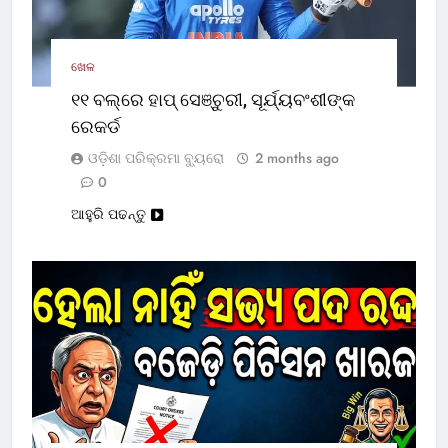
ଖେଳ
୧୧ ବଲ୍‌ରେ ହାପ୍ ସେଞ୍ଚୁରୀ, ସୂର୍ଯ୍ୟବଂଶୀଙ୍କ
ରେକର୍ଡ
ଓଡ଼ିଶା ପରିକ୍ରମା ବ୍ୟୁରୋ
2 months ago
0
ଆହୁରି ପଢନ୍ତୁ