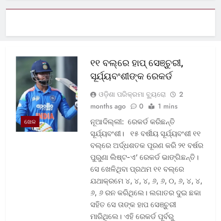
୧୧ ବଲ୍‌ରେ ହାପ୍ ସେଞ୍ଚୁରୀ,
ସୂର୍ଯ୍ୟବଂଶୀଙ୍କ ରେକର୍ଡ
ଓଡ଼ିଶା ପରିକ୍ରମା ବ୍ୟୁରୋ
2
months ago
0
1 mins
ନୂଆଦିଲ୍ଲୀ: ରେକର୍ଡ କରିଛନ୍ତି
ଖେଳ
ସୂର୍ଯ୍ୟବଂଶୀ। ୧୫ ବର୍ଷୀୟ ସୂର୍ଯ୍ୟବଂଶୀ ୧୧
ବଲ୍‌ରେ ଅର୍ଦ୍ଧଶତକ ପୂରଣ କରି ୨୧ ବର୍ଷର
ପୁରୁଣା ଲିଷ୍ଟ-ଏ’ ରେକର୍ଡ ଭାଙ୍ଗିଛନ୍ତି।
ସେ ଖେଳିଥିବା ପ୍ରଥମ ୧୧ ବଲ୍‌ରେ
ଯଥାକ୍ରମେ ୪, ୪, ୪, ୬, ୬, ୦, ୬, ୪, ୪,
୬, ୬ ରନ କରିଥିଲେ। ଲଗାତର ଦୁଇ ଛକା
ସହିତ ସେ ତାଙ୍କ ହାପ ସେଞ୍ଚୁରୀ
ମାରିଥିଲେ। ଏହି ରେକର୍ଡ ପୂର୍ବରୁ