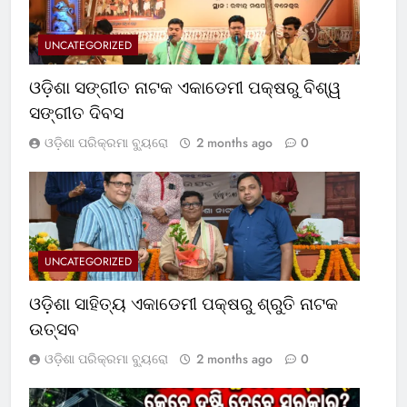
UNCATEGORIZED
ଓଡ଼ିଶା ସଙ୍ଗୀତ ନାଟକ ଏକାଡେମୀ ପକ୍ଷରୁ ବିଶ୍ୱ
ସଙ୍ଗୀତ ଦିବସ
ଓଡ଼ିଶା ପରିକ୍ରମା ବ୍ୟୁରୋ
2 months ago
0
UNCATEGORIZED
ଓଡ଼ିଶା ସାହିତ୍ୟ ଏକାଡେମୀ ପକ୍ଷରୁ ଶ୍ରୁତି ନାଟକ
ଉତ୍ସବ
ଓଡ଼ିଶା ପରିକ୍ରମା ବ୍ୟୁରୋ
2 months ago
0