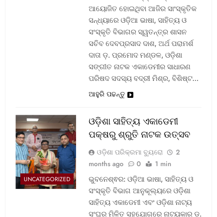
ଆୟୋଜିତ ହୋଇଥିବା ଆଜିର ସାଂସ୍କୃତିକ
ସନ୍ଧ୍ୟାରେ ଓଡ଼ିଆ ଭାଷା, ସାହିତ୍ୟ ଓ
ସଂସ୍କୃତି ବିଭାଗର ସ୍ୱତନ୍ତ୍ର ଶାସନ
ସଚିବ ଦେବପ୍ରସାଦ ଦାଶ, ଅର୍ଥ ପରାମର୍ଶ
ଦାତା ଡ଼. ପ୍ରମୋଦ ମଣ୍ଡଳ, ଓଡ଼ିଶା
ସଙ୍ଗୀତ ନାଟକ ଏକାଡେମୀର ସାଧାରଣ
ପରିଷଦ ସଦସ୍ୟ ବଦ୍ରୀ ମିଶ୍ର, ବିଶିଷ୍ଟ…
ଆହୁରି ପଢନ୍ତୁ
ଓଡ଼ିଶା ସାହିତ୍ୟ ଏକାଡେମୀ
ପକ୍ଷରୁ ଶ୍ରୁତି ନାଟକ ଉତ୍ସବ
ଓଡ଼ିଶା ପରିକ୍ରମା ବ୍ୟୁରୋ
2
months ago
0
1 min
ଭୁବନେଶ୍ଵର: ଓଡ଼ିଆ ଭାଷା, ସାହିତ୍ୟ ଓ
UNCATEGORIZED
ସଂସ୍କୃତି ବିଭାଗ ଆନୁକୂଲ୍ୟରେ ଓଡ଼ିଶା
ସାହିତ୍ୟ ଏକାଡେମୀ ଏବଂ ଓଡ଼ିଶା ନାଟ୍ୟ
ସଂଘର ମିଳିତ ସହଯୋଗରେ ନାଟ୍ୟକାର ଡ଼.