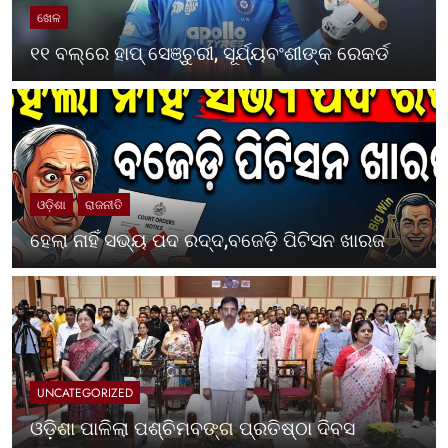
ଖେଳ
୧୧ ବଲ୍‌ରେ ହାପ୍ ସେଞ୍ଚୁରୀ, ସୂର୍ଯ୍ୟବଂଶୀଙ୍କ ରେକର୍ଡ
ଓଡ଼ିଶା
ରାଜନୀତି
ହେଲା ନାହିଁ ସଭ୍ୟ ପଦ ରଦ୍ଦ,ବଜେଡ଼ି ପିଟିସନ ଖାରଜ
UNCATEGORIZED
ଓଡ଼ିଶା ପାଳିଲା ପଶ୍ଚିମବଙ୍ଗ ପ୍ରତିଷ୍ଠା ଦିବସ