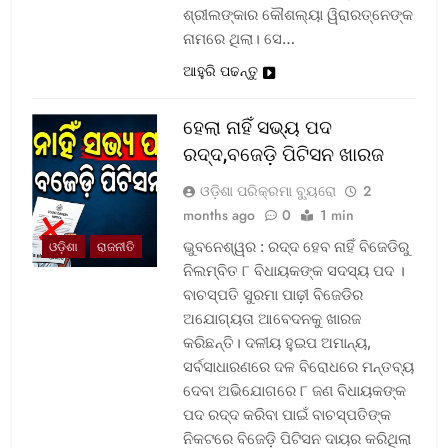
ଶ୍ରୀଲଙ୍କାର କୌଶଲ୍ୟା ୱିରାରତ୍ନେଙ୍କ
ନାମରେ ଥିଲା। ସେ…
ଆହୁରି ପଢନ୍ତୁ
ହେଲା ନାହିଁ ସଭ୍ୟ ପଦ
ରଦ୍ଦ,ବଜେଡ଼ି ପିଟିସନ ଖାରଜ
ଓଡ଼ିଶା ପରିକ୍ରମା ବ୍ୟୁରୋ
2
months ago
0
1 min
ଭୁବନେଶ୍ୱର : ରଦ୍ଦ ହେବ ନାହିଁ ବିଜେଡିରୁ
ଓଡ଼ିଶା
ରାଜନୀତି
ନିଲମ୍ବିତ ୮ ବିଧାୟକଙ୍କ ସଦସ୍ୟ ପଦ ।
ବାଚସ୍ପତି ସୁରମା ପାଢ଼ୀ ବିଜେଡିର
ଅଯୋଗ୍ୟତା ଆବେଦନକୁ ଖାରଜ
କରିଛନ୍ତି। ଦଳୀୟ ହୁଇପ ଅମାନ୍ୟ,
ସର୍ବସାଧାରଣରେ ଦଳ ବିରୋଧରେ ମନ୍ତବ୍ୟ
ଦେବା ଅଭିଯୋଗରେ ୮ ଜଣ ବିଧାୟକଙ୍କ
ପଦ ରଦ୍ଦ କରିବା ପାଇଁ ବାଚସ୍ପତିଙ୍କ
ନିକଟରେ ବିଜେଡ଼ି ପିଟିସନ ଦାୟର କରିଥିଲା