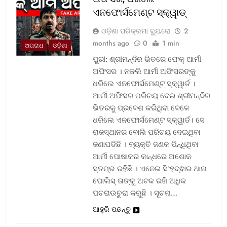
ଏନଫୋର୍ସମେଣ୍ଟ ସ୍କ୍ୱାଡ୍‌
ଓଡ଼ିଶା ପରିକ୍ରମା ବ୍ୟୁରୋ
2
months ago
0
1 min
ଅପରାଧ
ଓଡ଼ିଶା
ପୁରୀ: ଶ୍ରୀମନ୍ଦିର ଭିତରେ ଫେକ୍ ଆର୍ମୀ
ଅଫିସର । ନକଲି ଆର୍ମୀ ଅଫିସରଙ୍କୁ
ଧରିଲେ ଏନଫୋର୍ସମେଣ୍ଟ ସ୍କ୍ୱାର୍ଡ ।
ଆର୍ମୀ ଅଫିସର ପରିଚୟ ଦେଇ ଶ୍ରୀମନ୍ଦିର
ଭିତରକୁ ପ୍ରବେଶ କରିଥିବା ବେଳେ
ଧରିଲେ ଏନଫୋର୍ସମେଣ୍ଟ ସ୍କ୍ୱାର୍ଡ। ସେ
ରାଜସ୍ଥାନର ବୋଲି ପରିଚୟ ଦେଇଥିବା
ଜଣାପଡିଛି । ବ୍ୟକ୍ତି ଜଣକ ପିନ୍ଧିଥିବା
ଆର୍ମୀ ପୋଷାକର କାନ୍ଧରେ ଅଶୋକ
ସ୍ତମ୍ଭ ରହିଛି । ଏନେଇ ସିଂହଦ୍ଵାର ଥାନା
ପୋଲିସ୍ ତାଙ୍କୁ ଅଟକ ରଖି ଅଧିକ
ପଚରାଉଚୁରା କରୁଛି । ସୂଚନା…
ଆହୁରି ପଢନ୍ତୁ