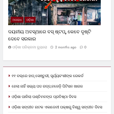
ଅପରାଧ
ଓଡ଼ିଶା
ଦୟନୀୟ ଅବସ୍ଥାରେ ବସ୍‌ ଷ୍ଟପ୍‌, କେବେ ଦୃଷ୍ଟି
ଦେବେ ସରକାର
ଓଡ଼ିଶା ପରିକ୍ରମା ବ୍ୟୁରୋ
2 months ago
0
୧୧ ବଲ୍‌ରେ ହାପ୍ ସେଞ୍ଚୁରୀ, ସୂର୍ଯ୍ୟବଂଶୀଙ୍କ ରେକର୍ଡ
ହେଲା ନାହିଁ ସଭ୍ୟ ପଦ ରଦ୍ଦ,ବଜେଡ଼ି ପିଟିସନ ଖାରଜ
ଓଡ଼ିଶା ପାଳିଲା ପଶ୍ଚିମବଙ୍ଗ ପ୍ରତିଷ୍ଠା ଦିବସ
ଓଡ଼ିଶା ସଙ୍ଗୀତ ନାଟକ ଏକାଡେମୀ ପକ୍ଷରୁ ବିଶ୍ୱ ସଙ୍ଗୀତ ଦିବସ