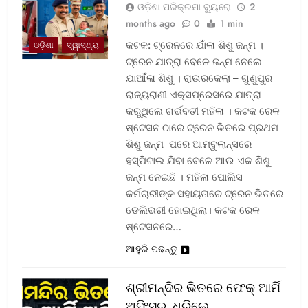
ଓଡ଼ିଶା ପରିକ୍ରମା ବ୍ୟୁରୋ
2
months ago
0
1 min
କଟକ: ଟ୍ରେନରେ ଯାଁଳା ଶିଶୁ ଜନ୍ମ ।
ଓଡ଼ିଶା
ସ୍ୱାସ୍ଥ୍ୟ
ଟ୍ରେନ ଯାତ୍ରା ବେଳେ ଜନ୍ମ ନେଲେ
ଯାଆଁଳା ଶିଶୁ । ରାଉରକେଲା – ଗୁଣୁପୁର
ରାଜ୍ୟରାଣୀ ଏକ୍ସପ୍ରେସରେ ଯାତ୍ରା
କରୁଥିଲେ ଗର୍ଭବତୀ ମହିଳା । କଟକ ରେଳ
ଷ୍ଟେସନ ଠାରେ ଟ୍ରେନ ଭିତରେ ପ୍ରଥମ
ଶିଶୁ ଜନ୍ମ ପରେ ଆମ୍ବୁଲାନ୍ସରେ
ହସ୍ପିଟାଲ ଯିବା ବେଳେ ଆଉ ଏକ ଶିଶୁ
ଜନ୍ମ ନେଇଛି । ମହିଳା ପୋଲିସ
କର୍ମଚାରୀଙ୍କ ସହାୟତାରେ ଟ୍ରେନ ଭିତରେ
ଡେଲିଭରୀ ହୋଇଥିଲା। କଟକ ରେଳ
ଷ୍ଟେସନରେ…
ଆହୁରି ପଢନ୍ତୁ
ଶ୍ରୀମନ୍ଦିର ଭିତରେ ଫେକ୍ ଆର୍ମି
ଅଫିସର, ଧରିଲେ