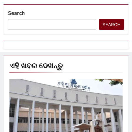
Search
SEARCH
ଏହି ଖବର ଦେଖନ୍ତୁ