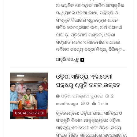
ଆୟୋଜିତ ହୋଇଥିବା ଆଜିର ସାଂସ୍କୃତିକ
ସନ୍ଧ୍ୟାରେ ଓଡ଼ିଆ ଭାଷା, ସାହିତ୍ୟ ଓ
ସଂସ୍କୃତି ବିଭାଗର ସ୍ୱତନ୍ତ୍ର ଶାସନ
ସଚିବ ଦେବପ୍ରସାଦ ଦାଶ, ଅର୍ଥ ପରାମର୍ଶ
ଦାତା ଡ଼. ପ୍ରମୋଦ ମଣ୍ଡଳ, ଓଡ଼ିଶା
ସଙ୍ଗୀତ ନାଟକ ଏକାଡେମୀର ସାଧାରଣ
ପରିଷଦ ସଦସ୍ୟ ବଦ୍ରୀ ମିଶ୍ର, ବିଶିଷ୍ଟ…
ଆହୁରି ପଢନ୍ତୁ
ଓଡ଼ିଶା ସାହିତ୍ୟ ଏକାଡେମୀ
ପକ୍ଷରୁ ଶ୍ରୁତି ନାଟକ ଉତ୍ସବ
ଓଡ଼ିଶା ପରିକ୍ରମା ବ୍ୟୁରୋ
2
months ago
0
1 min
ଭୁବନେଶ୍ଵର: ଓଡ଼ିଆ ଭାଷା, ସାହିତ୍ୟ ଓ
UNCATEGORIZED
ସଂସ୍କୃତି ବିଭାଗ ଆନୁକୂଲ୍ୟରେ ଓଡ଼ିଶା
ସାହିତ୍ୟ ଏକାଡେମୀ ଏବଂ ଓଡ଼ିଶା ନାଟ୍ୟ
ସଂଘର ମିଳିତ ସହଯୋଗରେ ନାଟ୍ୟକାର ଡ଼.