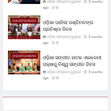
ଓଡ଼ିଶା ପରିକ୍ରମା ବ୍ୟୁରୋ
2 months
ago
0
UNCATEGORIZED
ଓଡ଼ିଶା ପାଳିଲା ପଶ୍ଚିମବଙ୍ଗ
ପ୍ରତିଷ୍ଠା ଦିବସ
ଓଡ଼ିଶା ପରିକ୍ରମା ବ୍ୟୁରୋ
2 months
ago
0
UNCATEGORIZED
ଓଡ଼ିଶା ସଙ୍ଗୀତ ନାଟକ ଏକାଡେମୀ
ପକ୍ଷରୁ ବିଶ୍ୱ ସଙ୍ଗୀତ ଦିବସ
ଓଡ଼ିଶା ପରିକ୍ରମା ବ୍ୟୁରୋ
2 months
ago
0