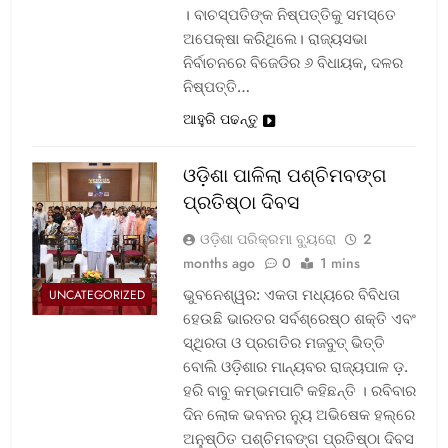
। ବାଚସ୍ପତିଙ୍କ ନିଷ୍ପତ୍ତିକୁ ସମସ୍ତେ
ଅପେକ୍ଷା କରିଥିଲେ। ରାଜ୍ୟସଭା
ନିର୍ବାଚନରେ ବିଜେଡିର ୬ ବିଧାୟକ, ଦଳର
ନିଷ୍ପତ୍ତି…
ଆହୁରି ପଢନ୍ତୁ
ଓଡ଼ିଶା ପାଳିଲା ପଶ୍ଚିମବଙ୍ଗ
ପ୍ରତିଷ୍ଠା ଦିବସ
ଓଡ଼ିଶା ପରିକ୍ରମା ବ୍ୟୁରୋ
2
months ago
0
1 mins
ଭୁବନେଶ୍ୱର: ଏକତା ମଧ୍ୟରେ ବିବିଧତା
UNCATEGORIZED
ହେଉଛି ଭାରତର ସର୍ବଶ୍ରେଷ୍ଠ ଶକ୍ତି ଏବଂ
ସ୍ଥିରତା ଓ ପ୍ରଗତିର ମଜବୁତ୍ ଭିତ୍ତି
ବୋଲି ଓଡ଼ିଶାର ମାନ୍ୟବର ରାଜ୍ୟପାଳ ଡ଼.
ହରି ବାବୁ କମ୍ଭମପାଟି କହିଛନ୍ତି । ରବିବାର
ଦିନ ଲୋକ ଭବନର ନ୍ୟୁ ଅଭିଷେକ ହଲ୍‌ରେ
ଅନୁଷ୍ଠିତ ପଶ୍ଚିମବଙ୍ଗ ପ୍ରତିଷ୍ଠା ଦିବସ