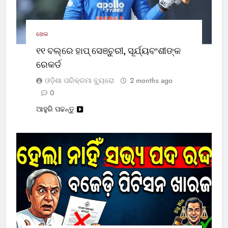
ଖେଳ
୧୧ ବଲ୍‌ରେ ହାପ୍ ସେଞ୍ଚୁରୀ, ସୂର୍ଯ୍ୟବଂଶୀଙ୍କ
ରେକର୍ଡ
ଓଡ଼ିଶା ପରିକ୍ରମା ବ୍ୟୁରୋ
2 months ago
0
ଆହୁରି ପଢନ୍ତୁ