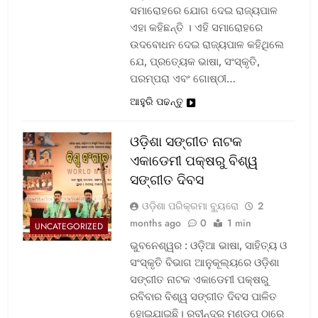
ସମାରୋହରେ ଯୋଗ ଦେଇ ରାଜ୍ୟପାଳ
ଏହା କହିଛନ୍ତି । ଏହି ସମାରୋହରେ
ଉଦବୋଧନ ଦେଇ ରାଜ୍ୟପାଳ କହିଥିଲେ
ଯେ, ପ୍ରତ୍ୟେକ ଭାଷା, ସଂସ୍କୃତି,
ପରମ୍ପରା ଏବଂ ଗୋଷ୍ଠୀ…
ଆହୁରି ପଢନ୍ତୁ
ଓଡ଼ିଶା ସଙ୍ଗୀତ ନାଟକ
ଏକାଡେମୀ ପକ୍ଷରୁ ବିଶ୍ୱ
ସଙ୍ଗୀତ ଦିବସ
ଓଡ଼ିଶା ପରିକ୍ରମା ବ୍ୟୁରୋ
2
months ago
0
1 min
UNCATEGORIZED
ଭୁବନେଶ୍ୱର : ଓଡ଼ିଆ ଭାଷା, ସାହିତ୍ୟ ଓ
ସଂସ୍କୃତି ବିଭାଗ ଆନୁକୂଲ୍ୟରେ ଓଡ଼ିଶା
ସଙ୍ଗୀତ ନାଟକ ଏକାଡେମୀ ପକ୍ଷରୁ
ରବିବାର ବିଶ୍ୱ ସଙ୍ଗୀତ ଦିବସ ପାଳିତ
ହୋଇଯାଇଛି। ରବୀନ୍ଦ୍ର ମଣ୍ଡପ ଠାରେ