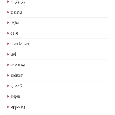
ଅନ୍ୟାନ୍ୟ
ଅପରାଧ
ଓଡ଼ିଶା
ଖେଳ
ଦେଶ ବିଦେଶ
ଧର୍ମ
ପରମ୍ପରା
ପାଣିପାଗ
ରାଜନୀତି
ଶିକ୍ଷା
ସ୍ୱାସ୍ଥ୍ୟ