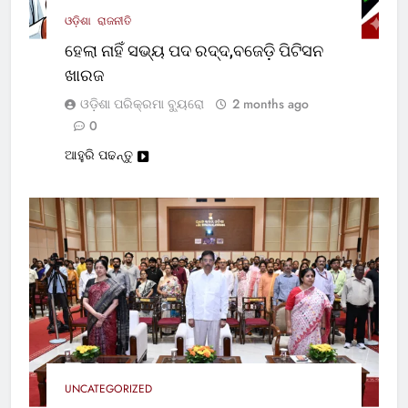
ଓଡ଼ିଶା
ରାଜନୀତି
ହେଲା ନାହିଁ ସଭ୍ୟ ପଦ ରଦ୍ଦ,ବଜେଡ଼ି ପିଟିସନ
ଖାରଜ
ଓଡ଼ିଶା ପରିକ୍ରମା ବ୍ୟୁରୋ
2 months ago
0
ଆହୁରି ପଢନ୍ତୁ
UNCATEGORIZED