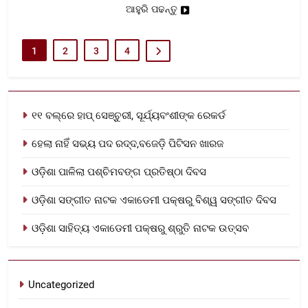
ଆହୁରି ପଢନ୍ତୁ
1
2
3
4
୧୧ ବଲ୍‌ରେ ହାପ୍ ସେଞ୍ଚୁରୀ, ସୂର୍ଯ୍ୟବଂଶୀଙ୍କ ରେକର୍ଡ
ହେଲା ନାହିଁ ସଭ୍ୟ ପଦ ରଦ୍ଦ,ବଜେଡ଼ି ପିଟିସନ ଖାରଜ
ଓଡ଼ିଶା ପାଳିଲା ପଶ୍ଚିମବଙ୍ଗ ପ୍ରତିଷ୍ଠା ଦିବସ
ଓଡ଼ିଶା ସଙ୍ଗୀତ ନାଟକ ଏକାଡେମୀ ପକ୍ଷରୁ ବିଶ୍ୱ ସଙ୍ଗୀତ ଦିବସ
ଓଡ଼ିଶା ସାହିତ୍ୟ ଏକାଡେମୀ ପକ୍ଷରୁ ଶ୍ରୁତି ନାଟକ ଉତ୍ସବ
Uncategorized