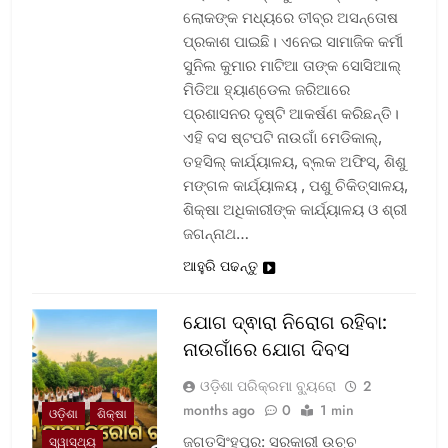
ଲୋକଙ୍କ ମଧ୍ୟରେ ତୀବ୍ର ଅସନ୍ତୋଷ
ପ୍ରକାଶ ପାଇଛି। ଏନେଇ ସାମାଜିକ କର୍ମୀ
ସୁନିଲ କୁମାର ମାଟିଆ ତାଙ୍କ ସୋସିଆଲ୍‌
ମିଡିଆ ହ୍ୟାଣ୍ଡେଲ ଜରିଆରେ
ପ୍ରଶାସନର ଦୃଷ୍ଟି ଆକର୍ଷଣ କରିଛନ୍ତି।
ଏହି ବସ ଷ୍ଟପଟି ନାଉଗାଁ ମେଡିକାଲ୍‌,
ତହସିଲ୍‌ କାର୍ଯ୍ୟାଳୟ, ବ୍ଲକ ଅଫିସ୍‌, ଶିଶୁ
ମଙ୍ଗଳ କାର୍ଯ୍ୟାଳୟ , ପଶୁ ଚିକିତ୍ସାଳୟ,
ଶିକ୍ଷା ଅଧିକାରୀଙ୍କ କାର୍ଯ୍ୟାଳୟ ଓ ଶ୍ରୀ
ଜଗନ୍ନାଥ…
ଆହୁରି ପଢନ୍ତୁ
ଯୋଗ ଦ୍ଵାରା ନିରୋଗ ରହିବା:
ନାଉଗାଁରେ ଯୋଗ ଦିବସ
ଓଡ଼ିଶା ପରିକ୍ରମା ବ୍ୟୁରୋ
2
months ago
0
1 min
ଓଡ଼ିଶା
ଶିକ୍ଷା
ଜଗତସିଂହପୁର: ସରକାରୀ ଉଚ୍ଚ
ସ୍ୱାସ୍ଥ୍ୟ