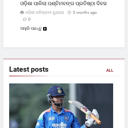
ଓଡ଼ିଶା ପାଳିଲା ପଶ୍ଚିମବଙ୍ଗ ପ୍ରତିଷ୍ଠା ଦିବସ
ଓଡ଼ିଶା ପରିକ୍ରମା ବ୍ୟୁରୋ
2 months ago
0
ଆହୁରି ପଢନ୍ତୁ
Latest
posts
ALL