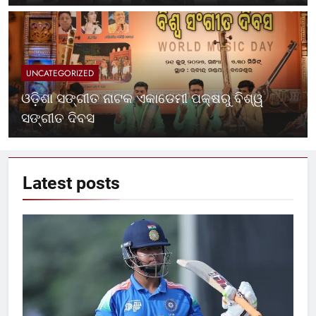
UNCATEGORIZED
ଓଡ଼ିଶା ସଙ୍ଗୀତ ନାଟକ ଏକାଡେମୀ ପକ୍ଷରୁ ବିଶ୍ୱ
ସଙ୍ଗୀତ ଦିବସ
Latest
posts