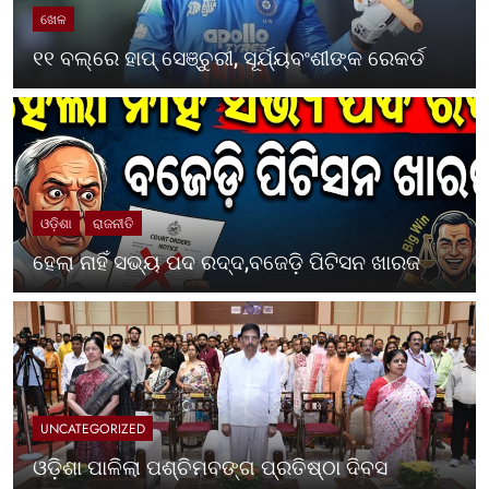
ଖେଳ
୧୧ ବଲ୍‌ରେ ହାପ୍ ସେଞ୍ଚୁରୀ, ସୂର୍ଯ୍ୟବଂଶୀଙ୍କ ରେକର୍ଡ
ଓଡ଼ିଶା
ରାଜନୀତି
ହେଲା ନାହିଁ ସଭ୍ୟ ପଦ ରଦ୍ଦ,ବଜେଡ଼ି ପିଟିସନ ଖାରଜ
UNCATEGORIZED
ଓଡ଼ିଶା ପାଳିଲା ପଶ୍ଚିମବଙ୍ଗ ପ୍ରତିଷ୍ଠା ଦିବସ