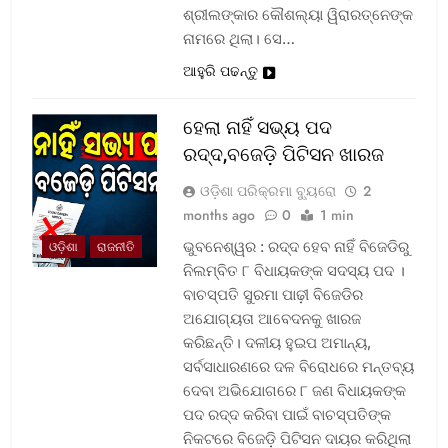
ଶ୍ରୀଲଙ୍କାର କୌଶଲ୍ୟା ୱିରାରତ୍ନେଙ୍କ
ନାମରେ ଥିଲା। ସେ…
ଆହୁରି ପଢନ୍ତୁ
ହେଲା ନାହିଁ ସଭ୍ୟ ପଦ
ରଦ୍ଦ,ବଜେଡ଼ି ପିଟିସନ ଖାରଜ
ଓଡ଼ିଶା ପରିକ୍ରମା ବ୍ୟୁରୋ
2
months ago
0
1 min
ଭୁବନେଶ୍ୱର : ରଦ୍ଦ ହେବ ନାହିଁ ବିଜେଡିରୁ
ଓଡ଼ିଶା
ରାଜନୀତି
ନିଲମ୍ବିତ ୮ ବିଧାୟକଙ୍କ ସଦସ୍ୟ ପଦ ।
ବାଚସ୍ପତି ସୁରମା ପାଢ଼ୀ ବିଜେଡିର
ଅଯୋଗ୍ୟତା ଆବେଦନକୁ ଖାରଜ
କରିଛନ୍ତି। ଦଳୀୟ ହୁଇପ ଅମାନ୍ୟ,
ସର୍ବସାଧାରଣରେ ଦଳ ବିରୋଧରେ ମନ୍ତବ୍ୟ
ଦେବା ଅଭିଯୋଗରେ ୮ ଜଣ ବିଧାୟକଙ୍କ
ପଦ ରଦ୍ଦ କରିବା ପାଇଁ ବାଚସ୍ପତିଙ୍କ
ନିକଟରେ ବିଜେଡ଼ି ପିଟିସନ ଦାୟର କରିଥିଲା