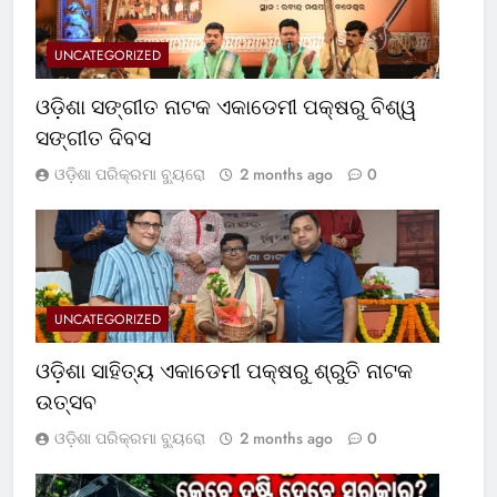
UNCATEGORIZED
ଓଡ଼ିଶା ସଙ୍ଗୀତ ନାଟକ ଏକାଡେମୀ ପକ୍ଷରୁ ବିଶ୍ୱ
ସଙ୍ଗୀତ ଦିବସ
ଓଡ଼ିଶା ପରିକ୍ରମା ବ୍ୟୁରୋ
2 months ago
0
UNCATEGORIZED
ଓଡ଼ିଶା ସାହିତ୍ୟ ଏକାଡେମୀ ପକ୍ଷରୁ ଶ୍ରୁତି ନାଟକ
ଉତ୍ସବ
ଓଡ଼ିଶା ପରିକ୍ରମା ବ୍ୟୁରୋ
2 months ago
0