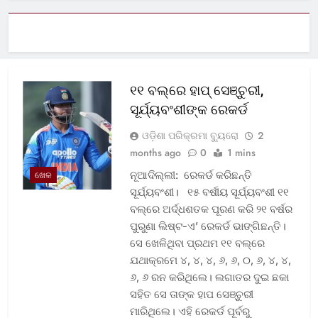
୧୧ ବଲ୍‌ରେ ହାପ୍ ସେଞ୍ଚୁରୀ,
ସୂର୍ଯ୍ୟବଂଶୀଙ୍କ ରେକର୍ଡ
ଓଡ଼ିଶା ପରିକ୍ରମା ବ୍ୟୁରୋ
2
months ago
0
1 mins
ନୂଆଦିଲ୍ଲୀ: ରେକର୍ଡ କରିଛନ୍ତି
ଖେଳ
ସୂର୍ଯ୍ୟବଂଶୀ। ୧୫ ବର୍ଷୀୟ ସୂର୍ଯ୍ୟବଂଶୀ ୧୧
ବଲ୍‌ରେ ଅର୍ଦ୍ଧଶତକ ପୂରଣ କରି ୨୧ ବର୍ଷର
ପୁରୁଣା ଲିଷ୍ଟ-ଏ’ ରେକର୍ଡ ଭାଙ୍ଗିଛନ୍ତି।
ସେ ଖେଳିଥିବା ପ୍ରଥମ ୧୧ ବଲ୍‌ରେ
ଯଥାକ୍ରମେ ୪, ୪, ୪, ୬, ୬, ୦, ୬, ୪, ୪,
୬, ୬ ରନ କରିଥିଲେ। ଲଗାତର ଦୁଇ ଛକା
ସହିତ ସେ ତାଙ୍କ ହାପ ସେଞ୍ଚୁରୀ
ମାରିଥିଲେ। ଏହି ରେକର୍ଡ ପୂର୍ବରୁ