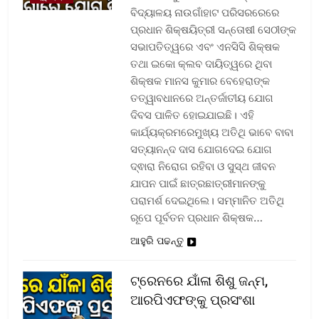
ବିଦ୍ୟାଳୟ ନାଉଗାଁହାଟ ପରିସରରେରେ
ପ୍ରଧାନ ଶିକ୍ଷୟିତ୍ରୀ ସନ୍ତୋଷୀ ସେଠୀଙ୍କ
ସଭାପତିତ୍ୱରେ ଏବଂ ଏନସିସି ଶିକ୍ଷକ
ତଥା ଇକୋ କ୍ଲବ ଦାୟିତ୍ୱରେ ଥିବା
ଶିକ୍ଷକ ମାନସ କୁମାର ବେହେରାଙ୍କ
ତତ୍ୱାବଧାନରେ ଅନ୍ତର୍ଜାତୀୟ ଯୋଗ
ଦିବସ ପାଳିତ ହୋଇଯାଇଛି। ଏହି
କାର୍ଯ୍ୟକ୍ରମରେମୁଖ୍ୟ ଅତିଥି ଭାବେ ବାବା
ସତ୍ୟାନନ୍ଦ ଦାସ ଯୋଗଦେଇ ଯୋଗ
ଦ୍ଵାରା ନିରୋଗ ରହିବା ଓ ସୁସ୍ଥ ଜୀବନ
ଯାପନ ପାଇଁ ଛାତ୍ରଛାତ୍ରୀମାନଙ୍କୁ
ପରାମର୍ଶ ଦେଇଥିଲେ। ସମ୍ମାନିତ ଅତିଥି
ରୂପେ ପୂର୍ବତନ ପ୍ରଧାନ ଶିକ୍ଷକ…
ଆହୁରି ପଢନ୍ତୁ
ଟ୍ରେନରେ ଯାଁଳା ଶିଶୁ ଜନ୍ମ,
ଆରପିଏଫଙ୍କୁ ପ୍ରସଂଶା