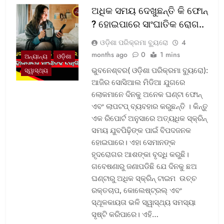
ଅଧିକ ସମୟ ଦେଖୁଛନ୍ତି କି ଫୋନ୍
? ହୋଇପାରେ ସାଂଘାତିକ ରୋଗ..
ଓଡ଼ିଶା ପରିକ୍ରମା ବ୍ୟୁରୋ
4
months ago
0
1 mins
ଅନ୍ୟାନ୍ୟ
ଓଡ଼ିଶା
ଭୁବନେଶ୍ବର( ଓଡ଼ିଶା ପରିକ୍ରମା ବ୍ୟୁରୋ):
ସ୍ୱାସ୍ଥ୍ୟ
ଆଜିର ସୋସିଆଲ ମିଡିଆ ଯୁଗରେ
ଲୋକମାନେ ଦିନକୁ ଅନେକ ଘଣ୍ଟା ଫୋନ୍
ଏବଂ ଲାପଟପ୍ ବ୍ୟବହାର କରୁଛନ୍ତି । କିନ୍ତୁ
ଏକ ରିପୋର୍ଟ ଅନୁସାରେ ଅତ୍ୟଧିକ ସ୍କ୍ରିନ୍
ସମୟ ଯୁବପିଢ଼ିଙ୍କ ପାଇଁ ବିପଦଜନକ
ହୋଇପାରେ। ଏହା ସେମାନଙ୍କ
ହୃଦରୋଗର ଆଶଙ୍କା ବୃଦ୍ଧି କରୁଛି।
ଗବେଷଣାରୁ ଜଣାପଡିଛି ଯେ ଦିନକୁ ଛଅ
ଘଣ୍ଟାରୁ ଅଧିକ ସ୍କ୍ରିନ୍ ଟାଇମ ଉଚ୍ଚ
ରକ୍ତଚାପ, କୋଲେଷ୍ଟ୍ରଲ୍ ଏବଂ
ସ୍ଥୂଳକାୟତା ଭଳି ସ୍ୱାସ୍ଥ୍ୟ ସମସ୍ୟା
ସୃଷ୍ଟି କରିପାରେ। ଏହି…