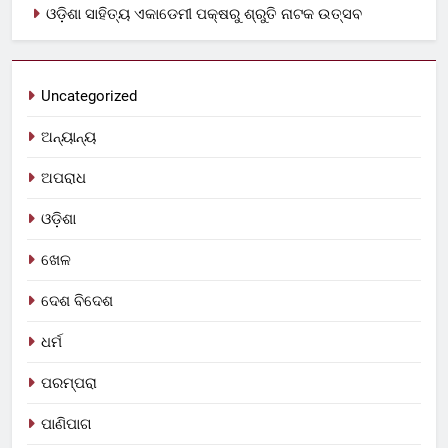
ଓଡ଼ିଶା ସାହିତ୍ୟ ଏକାଡେମୀ ପକ୍ଷରୁ ଶ୍ରୁତି ନାଟକ ଉତ୍ସବ
Uncategorized
ଅନ୍ୟାନ୍ୟ
ଅପରାଧ
ଓଡ଼ିଶା
ଖେଳ
ଦେଶ ବିଦେଶ
ଧର୍ମ
ପରମ୍ପରା
ପାଣିପାଗ