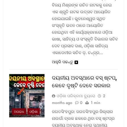
ବିଜୟ ମିଶ୍ରଙ୍କ ରଚିତ ନାଟକକୁ ନେଇ
ଏକ ଶ୍ରୁତି ନାଟକ ଉତ୍ସବ ଆୟୋଜିତ
ହୋଇଯାଇଛି। ଭୁବନେଶ୍ୱର ସ୍ଥିତ
ସଂସ୍କୃତି ଭବନ ଠାରେ ଆୟୋଜିତ
ହୋଇଥିବା ଏହି କାର୍ଯ୍ୟକ୍ରମରେ ଓଡ଼ିଆ
ଭାଷା, ସାହିତ୍ୟ ଓ ସଂସ୍କୃତି ବିଭାଗର ସଚିବ
ଦେବ ପ୍ରସାଦ ଦାଶ, ଓଡ଼ିଶା ସାହିତ୍ୟ
ଏକାଡେମୀର ସଚିବ ଡ଼. ଚନ୍ଦ୍ର…
ଆହୁରି ପଢନ୍ତୁ
ଦୟନୀୟ ଅବସ୍ଥାରେ ବସ୍‌ ଷ୍ଟପ୍‌,
କେବେ ଦୃଷ୍ଟି ଦେବେ ସରକାର
ଓଡ଼ିଶା ପରିକ୍ରମା ବ୍ୟୁରୋ
2
months ago
0
1 min
ଜଗତସିଂହପୁର: ଜଗତସିଂହପୁର ଜିଲ୍ଲାର
ଅପରାଧ
ଓଡ଼ିଶା
ନାଉଗାଁ ବ୍ଲକ ଛକରେ ଥିବା ବସ୍‌ ଷ୍ଟପ୍‌ର
ଦୟନୀୟ ଅବସ୍ଥାକୁ ନେଇ ସ୍ଥାନୀୟ