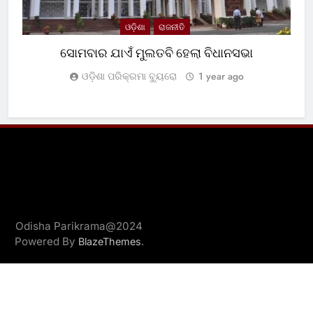
ଓଡ଼ିଶା
ରାଜନୀତି
ସୋମବାର ଯାଏଁ ମୁଲତବି ହେଲା ବିଧାନସଭା
ଓଡ଼ିଶା ପରିକ୍ରମା ବ୍ୟୁରୋ
1 year ago
Odisha Parikrama@2024
Powered By
.
BlazeThemes