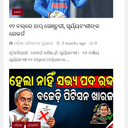
ଖେଳ
୧୧ ବଲ୍‌ରେ ହାପ୍ ସେଞ୍ଚୁରୀ, ସୂର୍ଯ୍ୟବଂଶୀଙ୍କ
ରେକର୍ଡ
ଓଡ଼ିଶା ପରିକ୍ରମା ବ୍ୟୁରୋ
2 months ago
0
ନୂଆଦିଲ୍ଲୀ: ରେକର୍ଡ କରିଛନ୍ତି ସୂର୍ଯ୍ୟବଂଶୀ। ୧୫ ବର୍ଷୀୟ
ସୂର୍ଯ୍ୟବଂଶୀ ୧୧ ବଲ୍‌ରେ ଅର୍ଦ୍ଧଶତକ…
ଓଡ଼ିଶା
ରାଜନୀତି