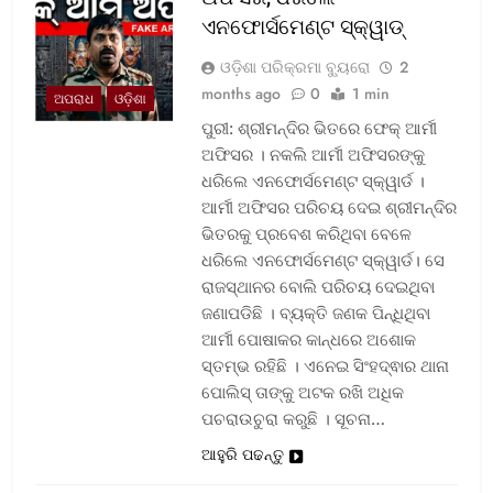
ଏନଫୋର୍ସମେଣ୍ଟ ସ୍କ୍ୱାଡ୍‌
ଓଡ଼ିଶା ପରିକ୍ରମା ବ୍ୟୁରୋ
2
months ago
0
1 min
ଅପରାଧ
ଓଡ଼ିଶା
ପୁରୀ: ଶ୍ରୀମନ୍ଦିର ଭିତରେ ଫେକ୍ ଆର୍ମୀ
ଅଫିସର । ନକଲି ଆର୍ମୀ ଅଫିସରଙ୍କୁ
ଧରିଲେ ଏନଫୋର୍ସମେଣ୍ଟ ସ୍କ୍ୱାର୍ଡ ।
ଆର୍ମୀ ଅଫିସର ପରିଚୟ ଦେଇ ଶ୍ରୀମନ୍ଦିର
ଭିତରକୁ ପ୍ରବେଶ କରିଥିବା ବେଳେ
ଧରିଲେ ଏନଫୋର୍ସମେଣ୍ଟ ସ୍କ୍ୱାର୍ଡ। ସେ
ରାଜସ୍ଥାନର ବୋଲି ପରିଚୟ ଦେଇଥିବା
ଜଣାପଡିଛି । ବ୍ୟକ୍ତି ଜଣକ ପିନ୍ଧିଥିବା
ଆର୍ମୀ ପୋଷାକର କାନ୍ଧରେ ଅଶୋକ
ସ୍ତମ୍ଭ ରହିଛି । ଏନେଇ ସିଂହଦ୍ଵାର ଥାନା
ପୋଲିସ୍ ତାଙ୍କୁ ଅଟକ ରଖି ଅଧିକ
ପଚରାଉଚୁରା କରୁଛି । ସୂଚନା…
ଆହୁରି ପଢନ୍ତୁ