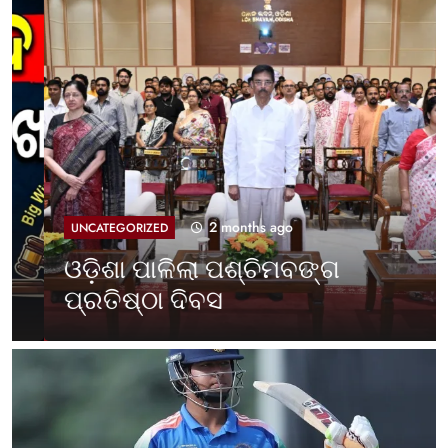
2 months ago
UNCATEGORIZED
ଓଡ଼ିଶା ପାଳିଲା ପଶ୍ଚିମବଙ୍ଗ
ପ୍ରତିଷ୍ଠା ଦିବସ