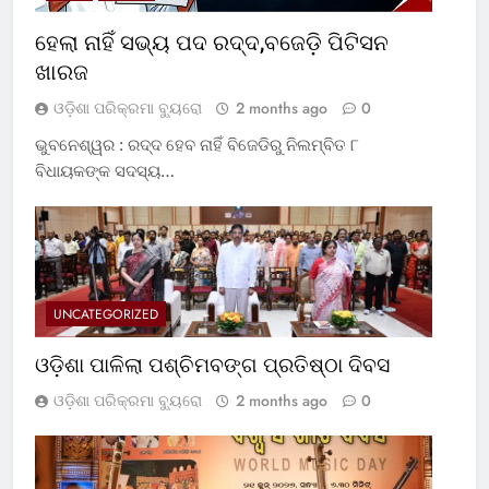
ହେଲା ନାହିଁ ସଭ୍ୟ ପଦ ରଦ୍ଦ,ବଜେଡ଼ି ପିଟିସନ
ଖାରଜ
ଓଡ଼ିଶା ପରିକ୍ରମା ବ୍ୟୁରୋ
2 months ago
0
ଭୁବନେଶ୍ୱର : ରଦ୍ଦ ହେବ ନାହିଁ ବିଜେଡିରୁ ନିଲମ୍ବିତ ୮
ବିଧାୟକଙ୍କ ସଦସ୍ୟ…
UNCATEGORIZED
ଓଡ଼ିଶା ପାଳିଲା ପଶ୍ଚିମବଙ୍ଗ ପ୍ରତିଷ୍ଠା ଦିବସ
ଓଡ଼ିଶା ପରିକ୍ରମା ବ୍ୟୁରୋ
2 months ago
0