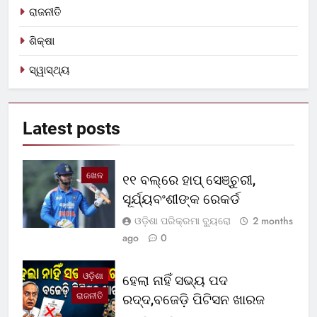
ରାଜନୀତି
ଶିକ୍ଷା
ସ୍ୱାସ୍ଥ୍ୟ
Latest
posts
ଖେଳ
୧୧ ବଲ୍‌ରେ ହାପ୍ ସେଞ୍ଚୁରୀ,
ସୂର୍ଯ୍ୟବଂଶୀଙ୍କ ରେକର୍ଡ
ଓଡ଼ିଶା ପରିକ୍ରମା ବ୍ୟୁରୋ
2 months
ago
0
ଓଡ଼ିଶା
ହେଲା ନାହିଁ ସଭ୍ୟ ପଦ
ରାଜନୀତି
ରଦ୍ଦ,ବଜେଡ଼ି ପିଟିସନ ଖାରଜ