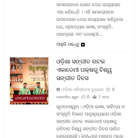
ସମାରୋହରେ ଯୋଗ ଦେଇ ରାଜ୍ୟପାଳ
ଏହା କହିଛନ୍ତି । ଏହି ସମାରୋହରେ
ଉଦବୋଧନ ଦେଇ ରାଜ୍ୟପାଳ କହିଥିଲେ
ଯେ, ପ୍ରତ୍ୟେକ ଭାଷା, ସଂସ୍କୃତି,
ପରମ୍ପରା ଏବଂ ଗୋଷ୍ଠୀ…
ଆହୁରି ପଢନ୍ତୁ
ଓଡ଼ିଶା ସଙ୍ଗୀତ ନାଟକ
ଏକାଡେମୀ ପକ୍ଷରୁ ବିଶ୍ୱ
ସଙ୍ଗୀତ ଦିବସ
ଓଡ଼ିଶା ପରିକ୍ରମା ବ୍ୟୁରୋ
2
months ago
0
1 min
UNCATEGORIZED
ଭୁବନେଶ୍ୱର : ଓଡ଼ିଆ ଭାଷା, ସାହିତ୍ୟ ଓ
ସଂସ୍କୃତି ବିଭାଗ ଆନୁକୂଲ୍ୟରେ ଓଡ଼ିଶା
ସଙ୍ଗୀତ ନାଟକ ଏକାଡେମୀ ପକ୍ଷରୁ
ରବିବାର ବିଶ୍ୱ ସଙ୍ଗୀତ ଦିବସ ପାଳିତ
ହୋଇଯାଇଛି। ରବୀନ୍ଦ୍ର ମଣ୍ଡପ ଠାରେ