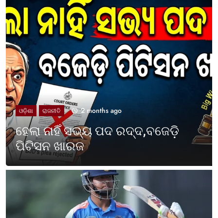
2 months ago
UNCATEGORIZED
ଓଡ଼ିଶା ପାଳିଲା ପଶ୍ଚିମବଙ୍ଗ
ପ୍ରତିଷ୍ଠା ଦିବସ