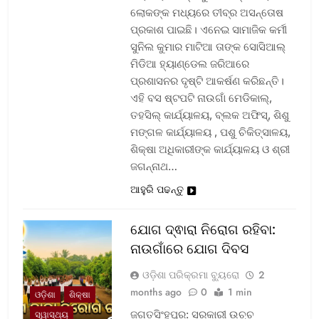
ଲୋକଙ୍କ ମଧ୍ୟରେ ତୀବ୍ର ଅସନ୍ତୋଷ
ପ୍ରକାଶ ପାଇଛି। ଏନେଇ ସାମାଜିକ କର୍ମୀ
ସୁନିଲ କୁମାର ମାଟିଆ ତାଙ୍କ ସୋସିଆଲ୍‌
ମିଡିଆ ହ୍ୟାଣ୍ଡେଲ ଜରିଆରେ
ପ୍ରଶାସନର ଦୃଷ୍ଟି ଆକର୍ଷଣ କରିଛନ୍ତି।
ଏହି ବସ ଷ୍ଟପଟି ନାଉଗାଁ ମେଡିକାଲ୍‌,
ତହସିଲ୍‌ କାର୍ଯ୍ୟାଳୟ, ବ୍ଲକ ଅଫିସ୍‌, ଶିଶୁ
ମଙ୍ଗଳ କାର୍ଯ୍ୟାଳୟ , ପଶୁ ଚିକିତ୍ସାଳୟ,
ଶିକ୍ଷା ଅଧିକାରୀଙ୍କ କାର୍ଯ୍ୟାଳୟ ଓ ଶ୍ରୀ
ଜଗନ୍ନାଥ…
ଆହୁରି ପଢନ୍ତୁ
ଯୋଗ ଦ୍ଵାରା ନିରୋଗ ରହିବା:
ନାଉଗାଁରେ ଯୋଗ ଦିବସ
ଓଡ଼ିଶା ପରିକ୍ରମା ବ୍ୟୁରୋ
2
months ago
0
1 min
ଓଡ଼ିଶା
ଶିକ୍ଷା
ଜଗତସିଂହପୁର: ସରକାରୀ ଉଚ୍ଚ
ସ୍ୱାସ୍ଥ୍ୟ