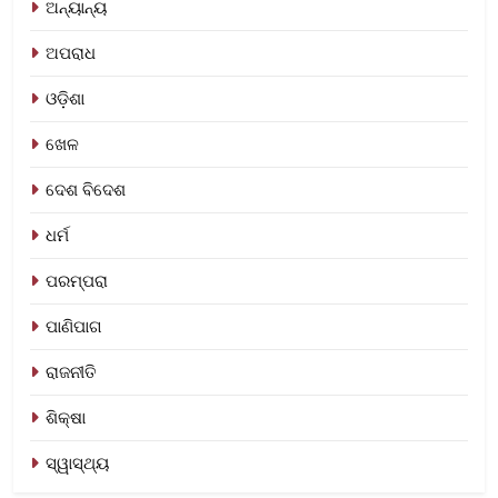
ଅନ୍ୟାନ୍ୟ
ଅପରାଧ
ଓଡ଼ିଶା
ଖେଳ
ଦେଶ ବିଦେଶ
ଧର୍ମ
ପରମ୍ପରା
ପାଣିପାଗ
ରାଜନୀତି
ଶିକ୍ଷା
ସ୍ୱାସ୍ଥ୍ୟ