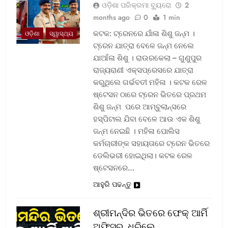
ଓଡ଼ିଶା ପରିକ୍ରମା ବ୍ୟୁରୋ
2
months ago
0
1 min
କଟକ: ଟ୍ରେନରେ ଯାଁଳା ଶିଶୁ ଜନ୍ମ ।
ଓଡ଼ିଶା
ସ୍ୱାସ୍ଥ୍ୟ
ଟ୍ରେନ ଯାତ୍ରା ବେଳେ ଜନ୍ମ ନେଲେ
ଯାଆଁଳା ଶିଶୁ । ରାଉରକେଲା – ଗୁଣୁପୁର
ରାଜ୍ୟରାଣୀ ଏକ୍ସପ୍ରେସରେ ଯାତ୍ରା
କରୁଥିଲେ ଗର୍ଭବତୀ ମହିଳା । କଟକ ରେଳ
ଷ୍ଟେସନ ଠାରେ ଟ୍ରେନ ଭିତରେ ପ୍ରଥମ
ଶିଶୁ ଜନ୍ମ ପରେ ଆମ୍ବୁଲାନ୍ସରେ
ହସ୍ପିଟାଲ ଯିବା ବେଳେ ଆଉ ଏକ ଶିଶୁ
ଜନ୍ମ ନେଇଛି । ମହିଳା ପୋଲିସ
କର୍ମଚାରୀଙ୍କ ସହାୟତାରେ ଟ୍ରେନ ଭିତରେ
ଡେଲିଭରୀ ହୋଇଥିଲା। କଟକ ରେଳ
ଷ୍ଟେସନରେ…
ଆହୁରି ପଢନ୍ତୁ
ଶ୍ରୀମନ୍ଦିର ଭିତରେ ଫେକ୍ ଆର୍ମି
ଅଫିସର, ଧରିଲେ