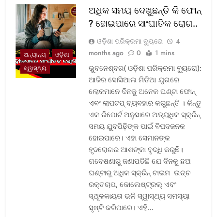
ଅଧିକ ସମୟ ଦେଖୁଛନ୍ତି କି ଫୋନ୍
? ହୋଇପାରେ ସାଂଘାତିକ ରୋଗ..
ଓଡ଼ିଶା ପରିକ୍ରମା ବ୍ୟୁରୋ
4
months ago
0
1 mins
ଅନ୍ୟାନ୍ୟ
ଓଡ଼ିଶା
ଭୁବନେଶ୍ବର( ଓଡ଼ିଶା ପରିକ୍ରମା ବ୍ୟୁରୋ):
ସ୍ୱାସ୍ଥ୍ୟ
ଆଜିର ସୋସିଆଲ ମିଡିଆ ଯୁଗରେ
ଲୋକମାନେ ଦିନକୁ ଅନେକ ଘଣ୍ଟା ଫୋନ୍
ଏବଂ ଲାପଟପ୍ ବ୍ୟବହାର କରୁଛନ୍ତି । କିନ୍ତୁ
ଏକ ରିପୋର୍ଟ ଅନୁସାରେ ଅତ୍ୟଧିକ ସ୍କ୍ରିନ୍
ସମୟ ଯୁବପିଢ଼ିଙ୍କ ପାଇଁ ବିପଦଜନକ
ହୋଇପାରେ। ଏହା ସେମାନଙ୍କ
ହୃଦରୋଗର ଆଶଙ୍କା ବୃଦ୍ଧି କରୁଛି।
ଗବେଷଣାରୁ ଜଣାପଡିଛି ଯେ ଦିନକୁ ଛଅ
ଘଣ୍ଟାରୁ ଅଧିକ ସ୍କ୍ରିନ୍ ଟାଇମ ଉଚ୍ଚ
ରକ୍ତଚାପ, କୋଲେଷ୍ଟ୍ରଲ୍ ଏବଂ
ସ୍ଥୂଳକାୟତା ଭଳି ସ୍ୱାସ୍ଥ୍ୟ ସମସ୍ୟା
ସୃଷ୍ଟି କରିପାରେ। ଏହି…