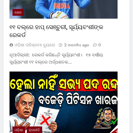
ଖେଳ
୧୧ ବଲ୍‌ରେ ହାପ୍ ସେଞ୍ଚୁରୀ, ସୂର୍ଯ୍ୟବଂଶୀଙ୍କ
ରେକର୍ଡ
ଓଡ଼ିଶା ପରିକ୍ରମା ବ୍ୟୁରୋ
2 months ago
0
ନୂଆଦିଲ୍ଲୀ: ରେକର୍ଡ କରିଛନ୍ତି ସୂର୍ଯ୍ୟବଂଶୀ। ୧୫ ବର୍ଷୀୟ
ସୂର୍ଯ୍ୟବଂଶୀ ୧୧ ବଲ୍‌ରେ ଅର୍ଦ୍ଧଶତକ…
ଓଡ଼ିଶା
ରାଜନୀତି