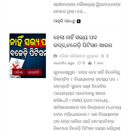
ଶ୍ରୀଲଙ୍କାର କୌଶଲ୍ୟା ୱିରାରତ୍ନେଙ୍କ
ନାମରେ ଥିଲା। ସେ…
ଆହୁରି ପଢନ୍ତୁ
ହେଲା ନାହିଁ ସଭ୍ୟ ପଦ
ରଦ୍ଦ,ବଜେଡ଼ି ପିଟିସନ ଖାରଜ
ଓଡ଼ିଶା ପରିକ୍ରମା ବ୍ୟୁରୋ
2
months ago
0
1 min
ଭୁବନେଶ୍ୱର : ରଦ୍ଦ ହେବ ନାହିଁ ବିଜେଡିରୁ
ଓଡ଼ିଶା
ରାଜନୀତି
ନିଲମ୍ବିତ ୮ ବିଧାୟକଙ୍କ ସଦସ୍ୟ ପଦ ।
ବାଚସ୍ପତି ସୁରମା ପାଢ଼ୀ ବିଜେଡିର
ଅଯୋଗ୍ୟତା ଆବେଦନକୁ ଖାରଜ
କରିଛନ୍ତି। ଦଳୀୟ ହୁଇପ ଅମାନ୍ୟ,
ସର୍ବସାଧାରଣରେ ଦଳ ବିରୋଧରେ ମନ୍ତବ୍ୟ
ଦେବା ଅଭିଯୋଗରେ ୮ ଜଣ ବିଧାୟକଙ୍କ
ପଦ ରଦ୍ଦ କରିବା ପାଇଁ ବାଚସ୍ପତିଙ୍କ
ନିକଟରେ ବିଜେଡ଼ି ପିଟିସନ ଦାୟର କରିଥିଲା