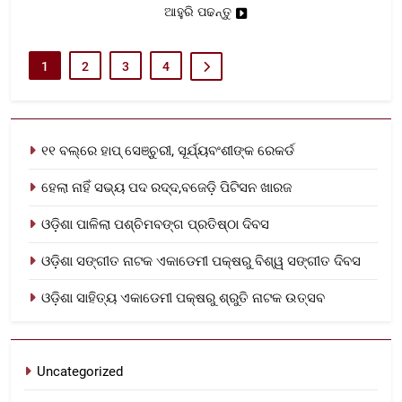
ଆହୁରି ପଢନ୍ତୁ
1
2
3
4
୧୧ ବଲ୍‌ରେ ହାପ୍ ସେଞ୍ଚୁରୀ, ସୂର୍ଯ୍ୟବଂଶୀଙ୍କ ରେକର୍ଡ
ହେଲା ନାହିଁ ସଭ୍ୟ ପଦ ରଦ୍ଦ,ବଜେଡ଼ି ପିଟିସନ ଖାରଜ
ଓଡ଼ିଶା ପାଳିଲା ପଶ୍ଚିମବଙ୍ଗ ପ୍ରତିଷ୍ଠା ଦିବସ
ଓଡ଼ିଶା ସଙ୍ଗୀତ ନାଟକ ଏକାଡେମୀ ପକ୍ଷରୁ ବିଶ୍ୱ ସଙ୍ଗୀତ ଦିବସ
ଓଡ଼ିଶା ସାହିତ୍ୟ ଏକାଡେମୀ ପକ୍ଷରୁ ଶ୍ରୁତି ନାଟକ ଉତ୍ସବ
Uncategorized