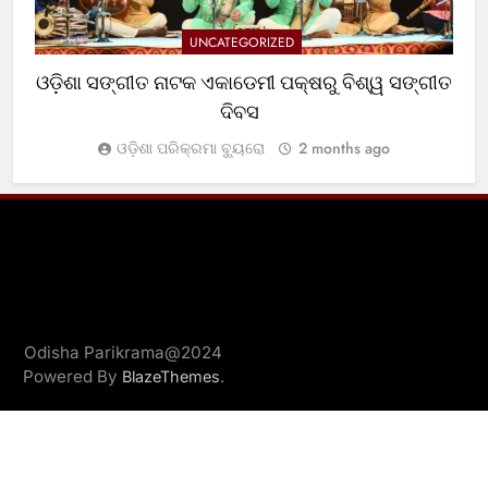
UNCATEGORIZED
ଓଡ଼ିଶା ସଙ୍ଗୀତ ନାଟକ ଏକାଡେମୀ ପକ୍ଷରୁ ବିଶ୍ୱ ସଙ୍ଗୀତ
ଦିବସ
ଓଡ଼ିଶା ପରିକ୍ରମା ବ୍ୟୁରୋ
2 months ago
Odisha Parikrama@2024
Powered By
.
BlazeThemes