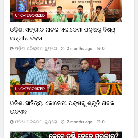
UNCATEGORIZED
ଓଡ଼ିଶା ସଙ୍ଗୀତ ନାଟକ ଏକାଡେମୀ ପକ୍ଷରୁ ବିଶ୍ୱ
ସଙ୍ଗୀତ ଦିବସ
ଓଡ଼ିଶା ପରିକ୍ରମା ବ୍ୟୁରୋ
2 months ago
0
UNCATEGORIZED
ଓଡ଼ିଶା ସାହିତ୍ୟ ଏକାଡେମୀ ପକ୍ଷରୁ ଶ୍ରୁତି ନାଟକ
ଉତ୍ସବ
ଓଡ଼ିଶା ପରିକ୍ରମା ବ୍ୟୁରୋ
2 months ago
0