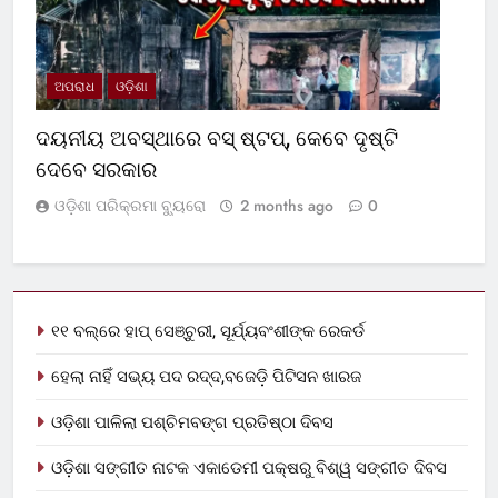
ଅପରାଧ
ଓଡ଼ିଶା
ଦୟନୀୟ ଅବସ୍ଥାରେ ବସ୍‌ ଷ୍ଟପ୍‌, କେବେ ଦୃଷ୍ଟି
ଦେବେ ସରକାର
ଓଡ଼ିଶା ପରିକ୍ରମା ବ୍ୟୁରୋ
2 months ago
0
୧୧ ବଲ୍‌ରେ ହାପ୍ ସେଞ୍ଚୁରୀ, ସୂର୍ଯ୍ୟବଂଶୀଙ୍କ ରେକର୍ଡ
ହେଲା ନାହିଁ ସଭ୍ୟ ପଦ ରଦ୍ଦ,ବଜେଡ଼ି ପିଟିସନ ଖାରଜ
ଓଡ଼ିଶା ପାଳିଲା ପଶ୍ଚିମବଙ୍ଗ ପ୍ରତିଷ୍ଠା ଦିବସ
ଓଡ଼ିଶା ସଙ୍ଗୀତ ନାଟକ ଏକାଡେମୀ ପକ୍ଷରୁ ବିଶ୍ୱ ସଙ୍ଗୀତ ଦିବସ