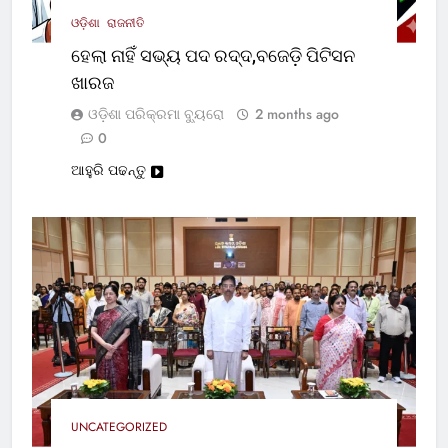
ଓଡ଼ିଶା
ରାଜନୀତି
ହେଲା ନାହିଁ ସଭ୍ୟ ପଦ ରଦ୍ଦ,ବଜେଡ଼ି ପିଟିସନ
ଖାରଜ
ଓଡ଼ିଶା ପରିକ୍ରମା ବ୍ୟୁରୋ
2 months ago
0
ଆହୁରି ପଢନ୍ତୁ
UNCATEGORIZED