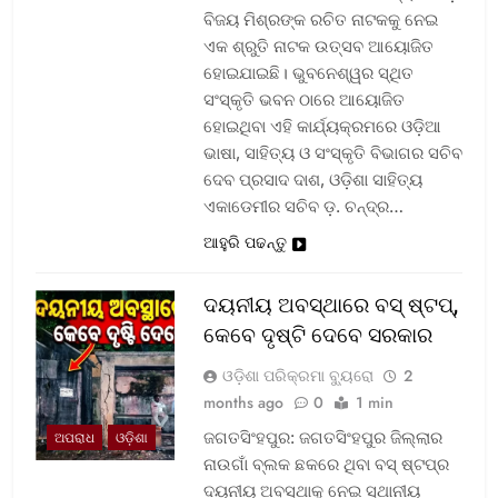
ବିଜୟ ମିଶ୍ରଙ୍କ ରଚିତ ନାଟକକୁ ନେଇ
ଏକ ଶ୍ରୁତି ନାଟକ ଉତ୍ସବ ଆୟୋଜିତ
ହୋଇଯାଇଛି। ଭୁବନେଶ୍ୱର ସ୍ଥିତ
ସଂସ୍କୃତି ଭବନ ଠାରେ ଆୟୋଜିତ
ହୋଇଥିବା ଏହି କାର୍ଯ୍ୟକ୍ରମରେ ଓଡ଼ିଆ
ଭାଷା, ସାହିତ୍ୟ ଓ ସଂସ୍କୃତି ବିଭାଗର ସଚିବ
ଦେବ ପ୍ରସାଦ ଦାଶ, ଓଡ଼ିଶା ସାହିତ୍ୟ
ଏକାଡେମୀର ସଚିବ ଡ଼. ଚନ୍ଦ୍ର…
ଆହୁରି ପଢନ୍ତୁ
ଦୟନୀୟ ଅବସ୍ଥାରେ ବସ୍‌ ଷ୍ଟପ୍‌,
କେବେ ଦୃଷ୍ଟି ଦେବେ ସରକାର
ଓଡ଼ିଶା ପରିକ୍ରମା ବ୍ୟୁରୋ
2
months ago
0
1 min
ଜଗତସିଂହପୁର: ଜଗତସିଂହପୁର ଜିଲ୍ଲାର
ଅପରାଧ
ଓଡ଼ିଶା
ନାଉଗାଁ ବ୍ଲକ ଛକରେ ଥିବା ବସ୍‌ ଷ୍ଟପ୍‌ର
ଦୟନୀୟ ଅବସ୍ଥାକୁ ନେଇ ସ୍ଥାନୀୟ