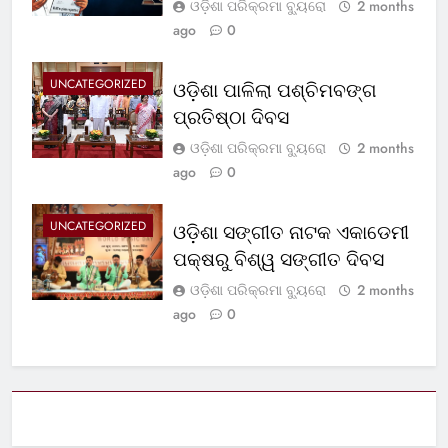
ଓଡ଼ିଶା ପରିକ୍ରମା ବ୍ୟୁରୋ
2 months
ago
0
UNCATEGORIZED
ଓଡ଼ିଶା ପାଳିଲା ପଶ୍ଚିମବଙ୍ଗ
ପ୍ରତିଷ୍ଠା ଦିବସ
ଓଡ଼ିଶା ପରିକ୍ରମା ବ୍ୟୁରୋ
2 months
ago
0
UNCATEGORIZED
ଓଡ଼ିଶା ସଙ୍ଗୀତ ନାଟକ ଏକାଡେମୀ
ପକ୍ଷରୁ ବିଶ୍ୱ ସଙ୍ଗୀତ ଦିବସ
ଓଡ଼ିଶା ପରିକ୍ରମା ବ୍ୟୁରୋ
2 months
ago
0