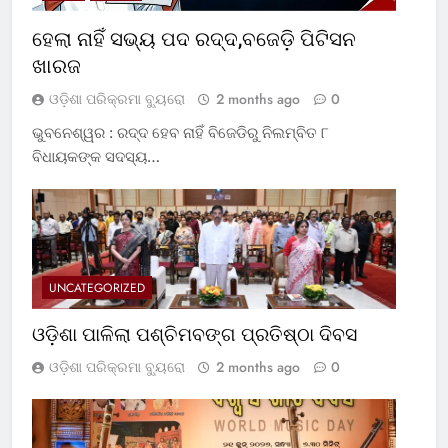
ହେଲା ନାହିଁ ସଭ୍ୟ ପଦ ରଦ୍ଦ,ବଜେଡ଼ି ପିଟିସନ
ଖାରଜ
ଓଡ଼ିଶା ପରିକ୍ରମା ବ୍ୟୁରୋ
2 months ago
0
ଭୁବନେଶ୍ୱର : ରଦ୍ଦ ହେବ ନାହିଁ ବିଜେଡିରୁ ନିଲମ୍ବିତ ୮
ବିଧାୟକଙ୍କ ସଦସ୍ୟ…
UNCATEGORIZED
ଓଡ଼ିଶା ପାଳିଲା ପଶ୍ଚିମବଙ୍ଗ ପ୍ରତିଷ୍ଠା ଦିବସ
ଓଡ଼ିଶା ପରିକ୍ରମା ବ୍ୟୁରୋ
2 months ago
0