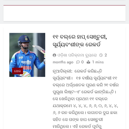
୧୧ ବଲ୍‌ରେ ହାପ୍ ସେଞ୍ଚୁରୀ,
ସୂର୍ଯ୍ୟବଂଶୀଙ୍କ ରେକର୍ଡ
ଓଡ଼ିଶା ପରିକ୍ରମା ବ୍ୟୁରୋ
2
months ago
0
1 mins
ନୂଆଦିଲ୍ଲୀ: ରେକର୍ଡ କରିଛନ୍ତି
ଖେଳ
ସୂର୍ଯ୍ୟବଂଶୀ। ୧୫ ବର୍ଷୀୟ ସୂର୍ଯ୍ୟବଂଶୀ ୧୧
ବଲ୍‌ରେ ଅର୍ଦ୍ଧଶତକ ପୂରଣ କରି ୨୧ ବର୍ଷର
ପୁରୁଣା ଲିଷ୍ଟ-ଏ’ ରେକର୍ଡ ଭାଙ୍ଗିଛନ୍ତି।
ସେ ଖେଳିଥିବା ପ୍ରଥମ ୧୧ ବଲ୍‌ରେ
ଯଥାକ୍ରମେ ୪, ୪, ୪, ୬, ୬, ୦, ୬, ୪, ୪,
୬, ୬ ରନ କରିଥିଲେ। ଲଗାତର ଦୁଇ ଛକା
ସହିତ ସେ ତାଙ୍କ ହାପ ସେଞ୍ଚୁରୀ
ମାରିଥିଲେ। ଏହି ରେକର୍ଡ ପୂର୍ବରୁ