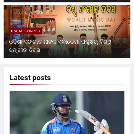
UNCATEGORIZED
ଓଡ଼ିଶା ସଙ୍ଗୀତ ନାଟକ ଏକାଡେମୀ ପକ୍ଷରୁ ବିଶ୍ୱ
ସଙ୍ଗୀତ ଦିବସ
Latest
posts