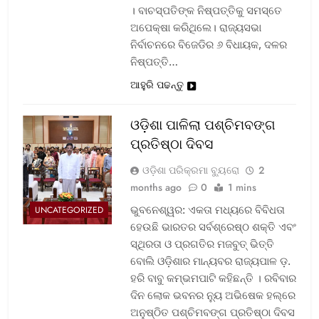
। ବାଚସ୍ପତିଙ୍କ ନିଷ୍ପତ୍ତିକୁ ସମସ୍ତେ
ଅପେକ୍ଷା କରିଥିଲେ। ରାଜ୍ୟସଭା
ନିର୍ବାଚନରେ ବିଜେଡିର ୬ ବିଧାୟକ, ଦଳର
ନିଷ୍ପତ୍ତି…
ଆହୁରି ପଢନ୍ତୁ
ଓଡ଼ିଶା ପାଳିଲା ପଶ୍ଚିମବଙ୍ଗ
ପ୍ରତିଷ୍ଠା ଦିବସ
ଓଡ଼ିଶା ପରିକ୍ରମା ବ୍ୟୁରୋ
2
months ago
0
1 mins
ଭୁବନେଶ୍ୱର: ଏକତା ମଧ୍ୟରେ ବିବିଧତା
UNCATEGORIZED
ହେଉଛି ଭାରତର ସର୍ବଶ୍ରେଷ୍ଠ ଶକ୍ତି ଏବଂ
ସ୍ଥିରତା ଓ ପ୍ରଗତିର ମଜବୁତ୍ ଭିତ୍ତି
ବୋଲି ଓଡ଼ିଶାର ମାନ୍ୟବର ରାଜ୍ୟପାଳ ଡ଼.
ହରି ବାବୁ କମ୍ଭମପାଟି କହିଛନ୍ତି । ରବିବାର
ଦିନ ଲୋକ ଭବନର ନ୍ୟୁ ଅଭିଷେକ ହଲ୍‌ରେ
ଅନୁଷ୍ଠିତ ପଶ୍ଚିମବଙ୍ଗ ପ୍ରତିଷ୍ଠା ଦିବସ