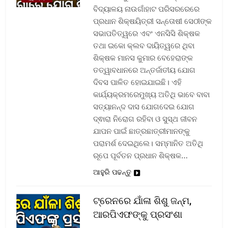
ବିଦ୍ୟାଳୟ ନାଉଗାଁହାଟ ପରିସରରେରେ
ପ୍ରଧାନ ଶିକ୍ଷୟିତ୍ରୀ ସନ୍ତୋଷୀ ସେଠୀଙ୍କ
ସଭାପତିତ୍ୱରେ ଏବଂ ଏନସିସି ଶିକ୍ଷକ
ତଥା ଇକୋ କ୍ଲବ ଦାୟିତ୍ୱରେ ଥିବା
ଶିକ୍ଷକ ମାନସ କୁମାର ବେହେରାଙ୍କ
ତତ୍ୱାବଧାନରେ ଅନ୍ତର୍ଜାତୀୟ ଯୋଗ
ଦିବସ ପାଳିତ ହୋଇଯାଇଛି। ଏହି
କାର୍ଯ୍ୟକ୍ରମରେମୁଖ୍ୟ ଅତିଥି ଭାବେ ବାବା
ସତ୍ୟାନନ୍ଦ ଦାସ ଯୋଗଦେଇ ଯୋଗ
ଦ୍ଵାରା ନିରୋଗ ରହିବା ଓ ସୁସ୍ଥ ଜୀବନ
ଯାପନ ପାଇଁ ଛାତ୍ରଛାତ୍ରୀମାନଙ୍କୁ
ପରାମର୍ଶ ଦେଇଥିଲେ। ସମ୍ମାନିତ ଅତିଥି
ରୂପେ ପୂର୍ବତନ ପ୍ରଧାନ ଶିକ୍ଷକ…
ଆହୁରି ପଢନ୍ତୁ
ଟ୍ରେନରେ ଯାଁଳା ଶିଶୁ ଜନ୍ମ,
ଆରପିଏଫଙ୍କୁ ପ୍ରସଂଶା