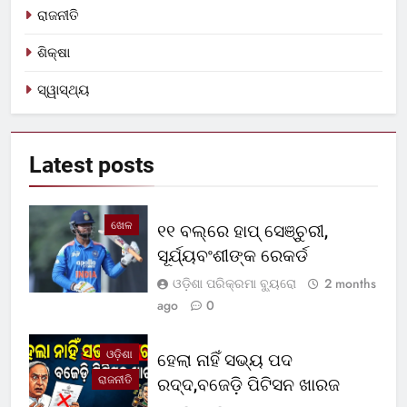
ରାଜନୀତି
ଶିକ୍ଷା
ସ୍ୱାସ୍ଥ୍ୟ
Latest
posts
ଖେଳ
୧୧ ବଲ୍‌ରେ ହାପ୍ ସେଞ୍ଚୁରୀ,
ସୂର୍ଯ୍ୟବଂଶୀଙ୍କ ରେକର୍ଡ
ଓଡ଼ିଶା ପରିକ୍ରମା ବ୍ୟୁରୋ
2 months
ago
0
ଓଡ଼ିଶା
ହେଲା ନାହିଁ ସଭ୍ୟ ପଦ
ରାଜନୀତି
ରଦ୍ଦ,ବଜେଡ଼ି ପିଟିସନ ଖାରଜ