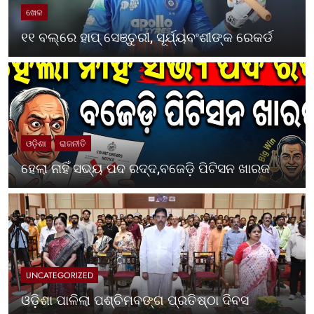
ଖେଳ
୧୧ ବଲ୍‌ରେ ହାପ୍ ସେଞ୍ଚୁରୀ, ସୂର୍ଯ୍ୟବଂଶୀଙ୍କ ରେକର୍ଡ
ଓଡ଼ିଶା
ରାଜନୀତି
ହେଲା ନାହିଁ ସଭ୍ୟ ପଦ ରଦ୍ଦ,ବଜେଡ଼ି ପିଟିସନ ଖାରଜ
UNCATEGORIZED
ଓଡ଼ିଶା ପାଳିଲା ପଶ୍ଚିମବଙ୍ଗ ପ୍ରତିଷ୍ଠା ଦିବସ