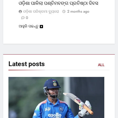
ଓଡ଼ିଶା ପାଳିଲା ପଶ୍ଚିମବଙ୍ଗ ପ୍ରତିଷ୍ଠା ଦିବସ
ଓଡ଼ିଶା ପରିକ୍ରମା ବ୍ୟୁରୋ
2 months ago
0
ଆହୁରି ପଢନ୍ତୁ
Latest
posts
ALL