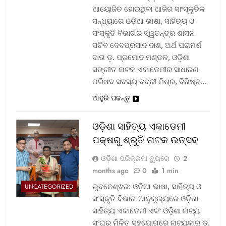
ଆୟୋଜିତ ହୋଇଥିବା ଆଜିର ସାଂସ୍କୃତିକ
ସନ୍ଧ୍ୟାରେ ଓଡ଼ିଆ ଭାଷା, ସାହିତ୍ୟ ଓ
ସଂସ୍କୃତି ବିଭାଗର ସ୍ୱତନ୍ତ୍ର ଶାସନ
ସଚିବ ଦେବପ୍ରସାଦ ଦାଶ, ଅର୍ଥ ପରାମର୍ଶ
ଦାତା ଡ଼. ପ୍ରମୋଦ ମଣ୍ଡଳ, ଓଡ଼ିଶା
ସଙ୍ଗୀତ ନାଟକ ଏକାଡେମୀର ସାଧାରଣ
ପରିଷଦ ସଦସ୍ୟ ବଦ୍ରୀ ମିଶ୍ର, ବିଶିଷ୍ଟ…
ଆହୁରି ପଢନ୍ତୁ
ଓଡ଼ିଶା ସାହିତ୍ୟ ଏକାଡେମୀ
ପକ୍ଷରୁ ଶ୍ରୁତି ନାଟକ ଉତ୍ସବ
ଓଡ଼ିଶା ପରିକ୍ରମା ବ୍ୟୁରୋ
2
months ago
0
1 min
ଭୁବନେଶ୍ଵର: ଓଡ଼ିଆ ଭାଷା, ସାହିତ୍ୟ ଓ
UNCATEGORIZED
ସଂସ୍କୃତି ବିଭାଗ ଆନୁକୂଲ୍ୟରେ ଓଡ଼ିଶା
ସାହିତ୍ୟ ଏକାଡେମୀ ଏବଂ ଓଡ଼ିଶା ନାଟ୍ୟ
ସଂଘର ମିଳିତ ସହଯୋଗରେ ନାଟ୍ୟକାର ଡ଼.