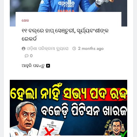
ଖେଳ
୧୧ ବଲ୍‌ରେ ହାପ୍ ସେଞ୍ଚୁରୀ, ସୂର୍ଯ୍ୟବଂଶୀଙ୍କ
ରେକର୍ଡ
ଓଡ଼ିଶା ପରିକ୍ରମା ବ୍ୟୁରୋ
2 months ago
0
ଆହୁରି ପଢନ୍ତୁ