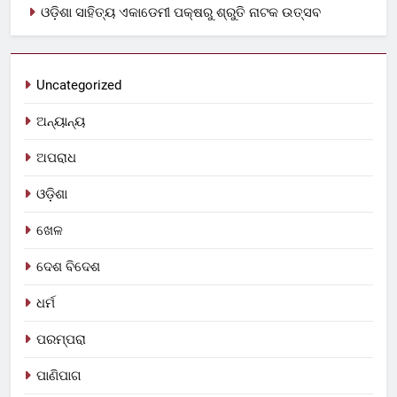
ଓଡ଼ିଶା ସାହିତ୍ୟ ଏକାଡେମୀ ପକ୍ଷରୁ ଶ୍ରୁତି ନାଟକ ଉତ୍ସବ
Uncategorized
ଅନ୍ୟାନ୍ୟ
ଅପରାଧ
ଓଡ଼ିଶା
ଖେଳ
ଦେଶ ବିଦେଶ
ଧର୍ମ
ପରମ୍ପରା
ପାଣିପାଗ