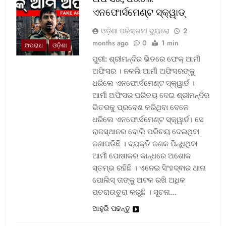
ଏନଫୋର୍ସମେଣ୍ଟ ସ୍କ୍ୱାଡ୍‌
ଓଡ଼ିଶା ପରିକ୍ରମା ବ୍ୟୁରୋ
2
months ago
0
1 min
ଅପରାଧ
ଓଡ଼ିଶା
ପୁରୀ: ଶ୍ରୀମନ୍ଦିର ଭିତରେ ଫେକ୍ ଆର୍ମୀ
ଅଫିସର । ନକଲି ଆର୍ମୀ ଅଫିସରଙ୍କୁ
ଧରିଲେ ଏନଫୋର୍ସମେଣ୍ଟ ସ୍କ୍ୱାର୍ଡ ।
ଆର୍ମୀ ଅଫିସର ପରିଚୟ ଦେଇ ଶ୍ରୀମନ୍ଦିର
ଭିତରକୁ ପ୍ରବେଶ କରିଥିବା ବେଳେ
ଧରିଲେ ଏନଫୋର୍ସମେଣ୍ଟ ସ୍କ୍ୱାର୍ଡ। ସେ
ରାଜସ୍ଥାନର ବୋଲି ପରିଚୟ ଦେଇଥିବା
ଜଣାପଡିଛି । ବ୍ୟକ୍ତି ଜଣକ ପିନ୍ଧିଥିବା
ଆର୍ମୀ ପୋଷାକର କାନ୍ଧରେ ଅଶୋକ
ସ୍ତମ୍ଭ ରହିଛି । ଏନେଇ ସିଂହଦ୍ଵାର ଥାନା
ପୋଲିସ୍ ତାଙ୍କୁ ଅଟକ ରଖି ଅଧିକ
ପଚରାଉଚୁରା କରୁଛି । ସୂଚନା…
ଆହୁରି ପଢନ୍ତୁ