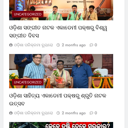
UNCATEGORIZED
ଓଡ଼ିଶା ସଙ୍ଗୀତ ନାଟକ ଏକାଡେମୀ ପକ୍ଷରୁ ବିଶ୍ୱ
ସଙ୍ଗୀତ ଦିବସ
ଓଡ଼ିଶା ପରିକ୍ରମା ବ୍ୟୁରୋ
2 months ago
0
UNCATEGORIZED
ଓଡ଼ିଶା ସାହିତ୍ୟ ଏକାଡେମୀ ପକ୍ଷରୁ ଶ୍ରୁତି ନାଟକ
ଉତ୍ସବ
ଓଡ଼ିଶା ପରିକ୍ରମା ବ୍ୟୁରୋ
2 months ago
0