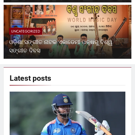
UNCATEGORIZED
ଓଡ଼ିଶା ସଙ୍ଗୀତ ନାଟକ ଏକାଡେମୀ ପକ୍ଷରୁ ବିଶ୍ୱ
ସଙ୍ଗୀତ ଦିବସ
Latest
posts