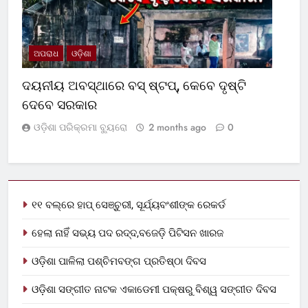
ଅପରାଧ
ଓଡ଼ିଶା
ଦୟନୀୟ ଅବସ୍ଥାରେ ବସ୍‌ ଷ୍ଟପ୍‌, କେବେ ଦୃଷ୍ଟି
ଦେବେ ସରକାର
ଓଡ଼ିଶା ପରିକ୍ରମା ବ୍ୟୁରୋ
2 months ago
0
୧୧ ବଲ୍‌ରେ ହାପ୍ ସେଞ୍ଚୁରୀ, ସୂର୍ଯ୍ୟବଂଶୀଙ୍କ ରେକର୍ଡ
ହେଲା ନାହିଁ ସଭ୍ୟ ପଦ ରଦ୍ଦ,ବଜେଡ଼ି ପିଟିସନ ଖାରଜ
ଓଡ଼ିଶା ପାଳିଲା ପଶ୍ଚିମବଙ୍ଗ ପ୍ରତିଷ୍ଠା ଦିବସ
ଓଡ଼ିଶା ସଙ୍ଗୀତ ନାଟକ ଏକାଡେମୀ ପକ୍ଷରୁ ବିଶ୍ୱ ସଙ୍ଗୀତ ଦିବସ