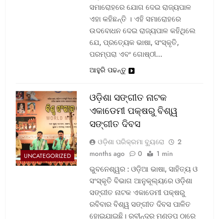
ସମାରୋହରେ ଯୋଗ ଦେଇ ରାଜ୍ୟପାଳ
ଏହା କହିଛନ୍ତି । ଏହି ସମାରୋହରେ
ଉଦବୋଧନ ଦେଇ ରାଜ୍ୟପାଳ କହିଥିଲେ
ଯେ, ପ୍ରତ୍ୟେକ ଭାଷା, ସଂସ୍କୃତି,
ପରମ୍ପରା ଏବଂ ଗୋଷ୍ଠୀ…
ଆହୁରି ପଢନ୍ତୁ
ଓଡ଼ିଶା ସଙ୍ଗୀତ ନାଟକ
ଏକାଡେମୀ ପକ୍ଷରୁ ବିଶ୍ୱ
ସଙ୍ଗୀତ ଦିବସ
ଓଡ଼ିଶା ପରିକ୍ରମା ବ୍ୟୁରୋ
2
months ago
0
1 min
UNCATEGORIZED
ଭୁବନେଶ୍ୱର : ଓଡ଼ିଆ ଭାଷା, ସାହିତ୍ୟ ଓ
ସଂସ୍କୃତି ବିଭାଗ ଆନୁକୂଲ୍ୟରେ ଓଡ଼ିଶା
ସଙ୍ଗୀତ ନାଟକ ଏକାଡେମୀ ପକ୍ଷରୁ
ରବିବାର ବିଶ୍ୱ ସଙ୍ଗୀତ ଦିବସ ପାଳିତ
ହୋଇଯାଇଛି। ରବୀନ୍ଦ୍ର ମଣ୍ଡପ ଠାରେ