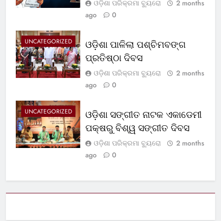
ଓଡ଼ିଶା ପରିକ୍ରମା ବ୍ୟୁରୋ
2 months
ago
0
UNCATEGORIZED
ଓଡ଼ିଶା ପାଳିଲା ପଶ୍ଚିମବଙ୍ଗ
ପ୍ରତିଷ୍ଠା ଦିବସ
ଓଡ଼ିଶା ପରିକ୍ରମା ବ୍ୟୁରୋ
2 months
ago
0
UNCATEGORIZED
ଓଡ଼ିଶା ସଙ୍ଗୀତ ନାଟକ ଏକାଡେମୀ
ପକ୍ଷରୁ ବିଶ୍ୱ ସଙ୍ଗୀତ ଦିବସ
ଓଡ଼ିଶା ପରିକ୍ରମା ବ୍ୟୁରୋ
2 months
ago
0