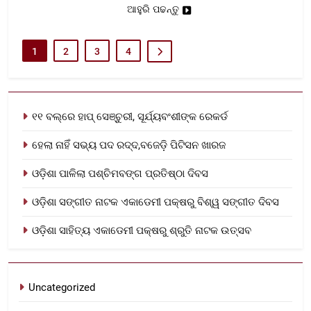
ଆହୁରି ପଢନ୍ତୁ
1
2
3
4
୧୧ ବଲ୍‌ରେ ହାପ୍ ସେଞ୍ଚୁରୀ, ସୂର୍ଯ୍ୟବଂଶୀଙ୍କ ରେକର୍ଡ
ହେଲା ନାହିଁ ସଭ୍ୟ ପଦ ରଦ୍ଦ,ବଜେଡ଼ି ପିଟିସନ ଖାରଜ
ଓଡ଼ିଶା ପାଳିଲା ପଶ୍ଚିମବଙ୍ଗ ପ୍ରତିଷ୍ଠା ଦିବସ
ଓଡ଼ିଶା ସଙ୍ଗୀତ ନାଟକ ଏକାଡେମୀ ପକ୍ଷରୁ ବିଶ୍ୱ ସଙ୍ଗୀତ ଦିବସ
ଓଡ଼ିଶା ସାହିତ୍ୟ ଏକାଡେମୀ ପକ୍ଷରୁ ଶ୍ରୁତି ନାଟକ ଉତ୍ସବ
Uncategorized