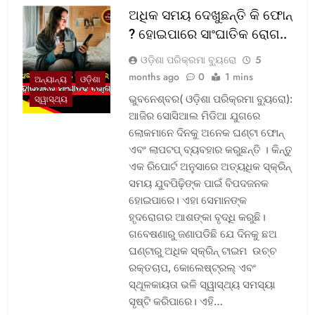
ଅଧିକ ସମୟ ଦେଖୁଛନ୍ତି କି ଫୋନ୍
? ହୋଇପାରେ ସାଂଘାତିକ ରୋଗ..
ଓଡ଼ିଶା ପରିକ୍ରମା ବ୍ୟୁରୋ
5
months ago
0
1 mins
ଅନ୍ୟାନ୍ୟ
ଓଡ଼ିଶା
ଭୁବନେଶ୍ବର( ଓଡ଼ିଶା ପରିକ୍ରମା ବ୍ୟୁରୋ):
ସ୍ୱାସ୍ଥ୍ୟ
ଆଜିର ସୋସିଆଲ ମିଡିଆ ଯୁଗରେ
ଲୋକମାନେ ଦିନକୁ ଅନେକ ଘଣ୍ଟା ଫୋନ୍
ଏବଂ ଲାପଟପ୍ ବ୍ୟବହାର କରୁଛନ୍ତି । କିନ୍ତୁ
ଏକ ରିପୋର୍ଟ ଅନୁସାରେ ଅତ୍ୟଧିକ ସ୍କ୍ରିନ୍
ସମୟ ଯୁବପିଢ଼ିଙ୍କ ପାଇଁ ବିପଦଜନକ
ହୋଇପାରେ। ଏହା ସେମାନଙ୍କ
ହୃଦରୋଗର ଆଶଙ୍କା ବୃଦ୍ଧି କରୁଛି।
ଗବେଷଣାରୁ ଜଣାପଡିଛି ଯେ ଦିନକୁ ଛଅ
ଘଣ୍ଟାରୁ ଅଧିକ ସ୍କ୍ରିନ୍ ଟାଇମ ଉଚ୍ଚ
ରକ୍ତଚାପ, କୋଲେଷ୍ଟ୍ରଲ୍ ଏବଂ
ସ୍ଥୂଳକାୟତା ଭଳି ସ୍ୱାସ୍ଥ୍ୟ ସମସ୍ୟା
ସୃଷ୍ଟି କରିପାରେ। ଏହି…