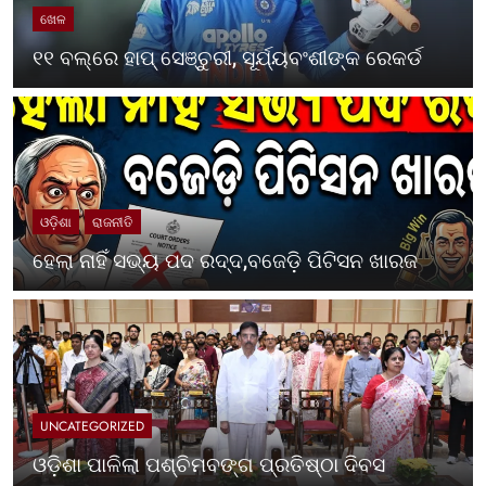
ଖେଳ
୧୧ ବଲ୍‌ରେ ହାପ୍ ସେଞ୍ଚୁରୀ, ସୂର୍ଯ୍ୟବଂଶୀଙ୍କ ରେକର୍ଡ
ଓଡ଼ିଶା
ରାଜନୀତି
ହେଲା ନାହିଁ ସଭ୍ୟ ପଦ ରଦ୍ଦ,ବଜେଡ଼ି ପିଟିସନ ଖାରଜ
UNCATEGORIZED
ଓଡ଼ିଶା ପାଳିଲା ପଶ୍ଚିମବଙ୍ଗ ପ୍ରତିଷ୍ଠା ଦିବସ