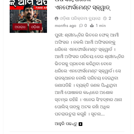
ଏନଫୋର୍ସମେଣ୍ଟ ସ୍କ୍ୱାଡ୍‌
ଓଡ଼ିଶା ପରିକ୍ରମା ବ୍ୟୁରୋ
2
months ago
0
1 min
ଅପରାଧ
ଓଡ଼ିଶା
ପୁରୀ: ଶ୍ରୀମନ୍ଦିର ଭିତରେ ଫେକ୍ ଆର୍ମୀ
ଅଫିସର । ନକଲି ଆର୍ମୀ ଅଫିସରଙ୍କୁ
ଧରିଲେ ଏନଫୋର୍ସମେଣ୍ଟ ସ୍କ୍ୱାର୍ଡ ।
ଆର୍ମୀ ଅଫିସର ପରିଚୟ ଦେଇ ଶ୍ରୀମନ୍ଦିର
ଭିତରକୁ ପ୍ରବେଶ କରିଥିବା ବେଳେ
ଧରିଲେ ଏନଫୋର୍ସମେଣ୍ଟ ସ୍କ୍ୱାର୍ଡ। ସେ
ରାଜସ୍ଥାନର ବୋଲି ପରିଚୟ ଦେଇଥିବା
ଜଣାପଡିଛି । ବ୍ୟକ୍ତି ଜଣକ ପିନ୍ଧିଥିବା
ଆର୍ମୀ ପୋଷାକର କାନ୍ଧରେ ଅଶୋକ
ସ୍ତମ୍ଭ ରହିଛି । ଏନେଇ ସିଂହଦ୍ଵାର ଥାନା
ପୋଲିସ୍ ତାଙ୍କୁ ଅଟକ ରଖି ଅଧିକ
ପଚରାଉଚୁରା କରୁଛି । ସୂଚନା…
ଆହୁରି ପଢନ୍ତୁ