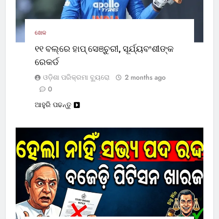
ଖେଳ
୧୧ ବଲ୍‌ରେ ହାପ୍ ସେଞ୍ଚୁରୀ, ସୂର୍ଯ୍ୟବଂଶୀଙ୍କ
ରେକର୍ଡ
ଓଡ଼ିଶା ପରିକ୍ରମା ବ୍ୟୁରୋ
2 months ago
0
ଆହୁରି ପଢନ୍ତୁ