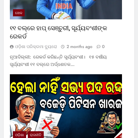
ଖେଳ
୧୧ ବଲ୍‌ରେ ହାପ୍ ସେଞ୍ଚୁରୀ, ସୂର୍ଯ୍ୟବଂଶୀଙ୍କ
ରେକର୍ଡ
ଓଡ଼ିଶା ପରିକ୍ରମା ବ୍ୟୁରୋ
2 months ago
0
ନୂଆଦିଲ୍ଲୀ: ରେକର୍ଡ କରିଛନ୍ତି ସୂର୍ଯ୍ୟବଂଶୀ। ୧୫ ବର୍ଷୀୟ
ସୂର୍ଯ୍ୟବଂଶୀ ୧୧ ବଲ୍‌ରେ ଅର୍ଦ୍ଧଶତକ…
ଓଡ଼ିଶା
ରାଜନୀତି