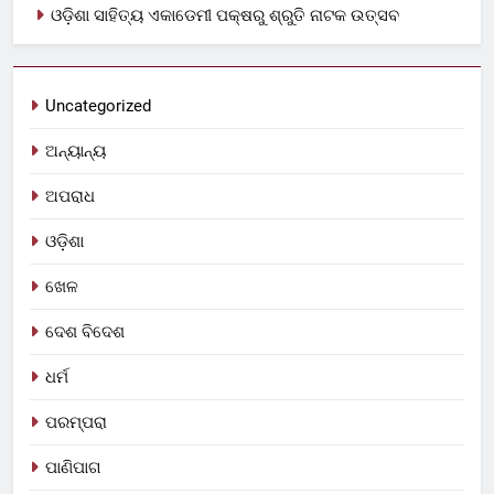
ଓଡ଼ିଶା ସାହିତ୍ୟ ଏକାଡେମୀ ପକ୍ଷରୁ ଶ୍ରୁତି ନାଟକ ଉତ୍ସବ
Uncategorized
ଅନ୍ୟାନ୍ୟ
ଅପରାଧ
ଓଡ଼ିଶା
ଖେଳ
ଦେଶ ବିଦେଶ
ଧର୍ମ
ପରମ୍ପରା
ପାଣିପାଗ