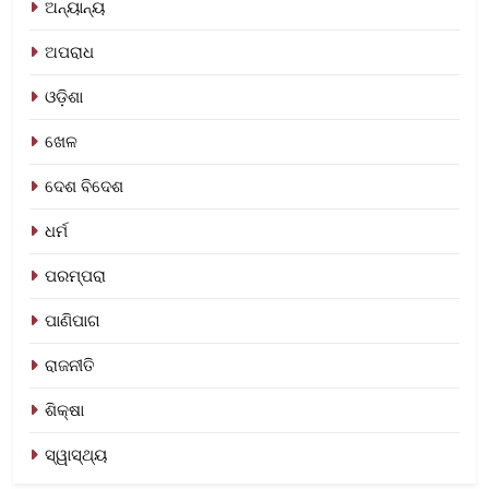
ଅନ୍ୟାନ୍ୟ
ଅପରାଧ
ଓଡ଼ିଶା
ଖେଳ
ଦେଶ ବିଦେଶ
ଧର୍ମ
ପରମ୍ପରା
ପାଣିପାଗ
ରାଜନୀତି
ଶିକ୍ଷା
ସ୍ୱାସ୍ଥ୍ୟ