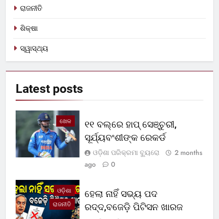
ରାଜନୀତି
ଶିକ୍ଷା
ସ୍ୱାସ୍ଥ୍ୟ
Latest
posts
ଖେଳ
୧୧ ବଲ୍‌ରେ ହାପ୍ ସେଞ୍ଚୁରୀ,
ସୂର୍ଯ୍ୟବଂଶୀଙ୍କ ରେକର୍ଡ
ଓଡ଼ିଶା ପରିକ୍ରମା ବ୍ୟୁରୋ
2 months
ago
0
ଓଡ଼ିଶା
ହେଲା ନାହିଁ ସଭ୍ୟ ପଦ
ରାଜନୀତି
ରଦ୍ଦ,ବଜେଡ଼ି ପିଟିସନ ଖାରଜ