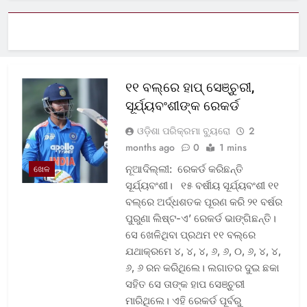
୧୧ ବଲ୍‌ରେ ହାପ୍ ସେଞ୍ଚୁରୀ,
ସୂର୍ଯ୍ୟବଂଶୀଙ୍କ ରେକର୍ଡ
ଓଡ଼ିଶା ପରିକ୍ରମା ବ୍ୟୁରୋ
2
months ago
0
1 mins
ନୂଆଦିଲ୍ଲୀ: ରେକର୍ଡ କରିଛନ୍ତି
ଖେଳ
ସୂର୍ଯ୍ୟବଂଶୀ। ୧୫ ବର୍ଷୀୟ ସୂର୍ଯ୍ୟବଂଶୀ ୧୧
ବଲ୍‌ରେ ଅର୍ଦ୍ଧଶତକ ପୂରଣ କରି ୨୧ ବର୍ଷର
ପୁରୁଣା ଲିଷ୍ଟ-ଏ’ ରେକର୍ଡ ଭାଙ୍ଗିଛନ୍ତି।
ସେ ଖେଳିଥିବା ପ୍ରଥମ ୧୧ ବଲ୍‌ରେ
ଯଥାକ୍ରମେ ୪, ୪, ୪, ୬, ୬, ୦, ୬, ୪, ୪,
୬, ୬ ରନ କରିଥିଲେ। ଲଗାତର ଦୁଇ ଛକା
ସହିତ ସେ ତାଙ୍କ ହାପ ସେଞ୍ଚୁରୀ
ମାରିଥିଲେ। ଏହି ରେକର୍ଡ ପୂର୍ବରୁ