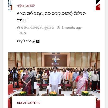
ଓଡ଼ିଶା
ରାଜନୀତି
ହେଲା ନାହିଁ ସଭ୍ୟ ପଦ ରଦ୍ଦ,ବଜେଡ଼ି ପିଟିସନ
ଖାରଜ
ଓଡ଼ିଶା ପରିକ୍ରମା ବ୍ୟୁରୋ
2 months ago
0
ଆହୁରି ପଢନ୍ତୁ
UNCATEGORIZED