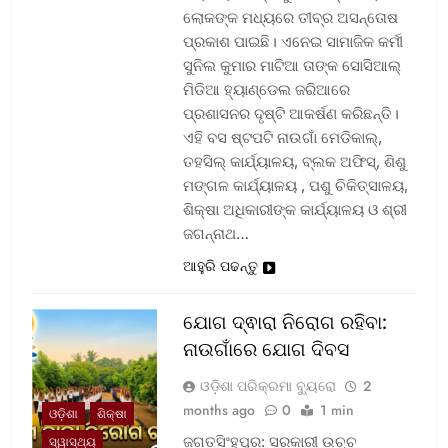
ଲୋକଙ୍କ ମଧ୍ୟରେ ତୀବ୍ର ଅସନ୍ତୋଷ
ପ୍ରକାଶ ପାଇଛି। ଏନେଇ ସାମାଜିକ କର୍ମୀ
ସୁନିଲ କୁମାର ମାଟିଆ ତାଙ୍କ ସୋସିଆଲ୍‌
ମିଡିଆ ହ୍ୟାଣ୍ଡେଲ ଜରିଆରେ
ପ୍ରଶାସନର ଦୃଷ୍ଟି ଆକର୍ଷଣ କରିଛନ୍ତି।
ଏହି ବସ ଷ୍ଟପଟି ନାଉଗାଁ ମେଡିକାଲ୍‌,
ତହସିଲ୍‌ କାର୍ଯ୍ୟାଳୟ, ବ୍ଲକ ଅଫିସ୍‌, ଶିଶୁ
ମଙ୍ଗଳ କାର୍ଯ୍ୟାଳୟ , ପଶୁ ଚିକିତ୍ସାଳୟ,
ଶିକ୍ଷା ଅଧିକାରୀଙ୍କ କାର୍ଯ୍ୟାଳୟ ଓ ଶ୍ରୀ
ଜଗନ୍ନାଥ…
ଆହୁରି ପଢନ୍ତୁ
ଯୋଗ ଦ୍ଵାରା ନିରୋଗ ରହିବା:
ନାଉଗାଁରେ ଯୋଗ ଦିବସ
ଓଡ଼ିଶା ପରିକ୍ରମା ବ୍ୟୁରୋ
2
months ago
0
1 min
ଓଡ଼ିଶା
ଶିକ୍ଷା
ଜଗତସିଂହପୁର: ସରକାରୀ ଉଚ୍ଚ
ସ୍ୱାସ୍ଥ୍ୟ