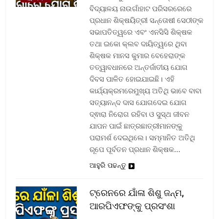
ବିଦ୍ୟାଳୟ ନାଉଗାଁହାଟ ପରିସରରେରେ
ପ୍ରଧାନ ଶିକ୍ଷୟିତ୍ରୀ ସନ୍ତୋଷୀ ସେଠୀଙ୍କ
ସଭାପତିତ୍ୱରେ ଏବଂ ଏନସିସି ଶିକ୍ଷକ
ତଥା ଇକୋ କ୍ଲବ ଦାୟିତ୍ୱରେ ଥିବା
ଶିକ୍ଷକ ମାନସ କୁମାର ବେହେରାଙ୍କ
ତତ୍ୱାବଧାନରେ ଅନ୍ତର୍ଜାତୀୟ ଯୋଗ
ଦିବସ ପାଳିତ ହୋଇଯାଇଛି। ଏହି
କାର୍ଯ୍ୟକ୍ରମରେମୁଖ୍ୟ ଅତିଥି ଭାବେ ବାବା
ସତ୍ୟାନନ୍ଦ ଦାସ ଯୋଗଦେଇ ଯୋଗ
ଦ୍ଵାରା ନିରୋଗ ରହିବା ଓ ସୁସ୍ଥ ଜୀବନ
ଯାପନ ପାଇଁ ଛାତ୍ରଛାତ୍ରୀମାନଙ୍କୁ
ପରାମର୍ଶ ଦେଇଥିଲେ। ସମ୍ମାନିତ ଅତିଥି
ରୂପେ ପୂର୍ବତନ ପ୍ରଧାନ ଶିକ୍ଷକ…
ଆହୁରି ପଢନ୍ତୁ
ଟ୍ରେନରେ ଯାଁଳା ଶିଶୁ ଜନ୍ମ,
ଆରପିଏଫଙ୍କୁ ପ୍ରସଂଶା