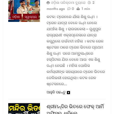
ଓଡ଼ିଶା ପରିକ୍ରମା ବ୍ୟୁରୋ
2
months ago
0
1 min
କଟକ: ଟ୍ରେନରେ ଯାଁଳା ଶିଶୁ ଜନ୍ମ ।
ଓଡ଼ିଶା
ସ୍ୱାସ୍ଥ୍ୟ
ଟ୍ରେନ ଯାତ୍ରା ବେଳେ ଜନ୍ମ ନେଲେ
ଯାଆଁଳା ଶିଶୁ । ରାଉରକେଲା – ଗୁଣୁପୁର
ରାଜ୍ୟରାଣୀ ଏକ୍ସପ୍ରେସରେ ଯାତ୍ରା
କରୁଥିଲେ ଗର୍ଭବତୀ ମହିଳା । କଟକ ରେଳ
ଷ୍ଟେସନ ଠାରେ ଟ୍ରେନ ଭିତରେ ପ୍ରଥମ
ଶିଶୁ ଜନ୍ମ ପରେ ଆମ୍ବୁଲାନ୍ସରେ
ହସ୍ପିଟାଲ ଯିବା ବେଳେ ଆଉ ଏକ ଶିଶୁ
ଜନ୍ମ ନେଇଛି । ମହିଳା ପୋଲିସ
କର୍ମଚାରୀଙ୍କ ସହାୟତାରେ ଟ୍ରେନ ଭିତରେ
ଡେଲିଭରୀ ହୋଇଥିଲା। କଟକ ରେଳ
ଷ୍ଟେସନରେ…
ଆହୁରି ପଢନ୍ତୁ
ଶ୍ରୀମନ୍ଦିର ଭିତରେ ଫେକ୍ ଆର୍ମି
ଅଫିସର, ଧରିଲେ