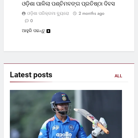
ଓଡ଼ିଶା ପାଳିଲା ପଶ୍ଚିମବଙ୍ଗ ପ୍ରତିଷ୍ଠା ଦିବସ
ଓଡ଼ିଶା ପରିକ୍ରମା ବ୍ୟୁରୋ
2 months ago
0
ଆହୁରି ପଢନ୍ତୁ
Latest
posts
ALL