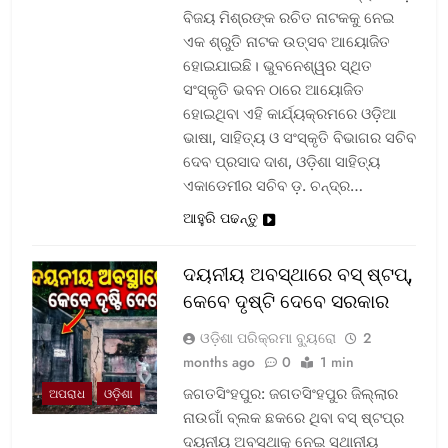
ବିଜୟ ମିଶ୍ରଙ୍କ ରଚିତ ନାଟକକୁ ନେଇ
ଏକ ଶ୍ରୁତି ନାଟକ ଉତ୍ସବ ଆୟୋଜିତ
ହୋଇଯାଇଛି। ଭୁବନେଶ୍ୱର ସ୍ଥିତ
ସଂସ୍କୃତି ଭବନ ଠାରେ ଆୟୋଜିତ
ହୋଇଥିବା ଏହି କାର୍ଯ୍ୟକ୍ରମରେ ଓଡ଼ିଆ
ଭାଷା, ସାହିତ୍ୟ ଓ ସଂସ୍କୃତି ବିଭାଗର ସଚିବ
ଦେବ ପ୍ରସାଦ ଦାଶ, ଓଡ଼ିଶା ସାହିତ୍ୟ
ଏକାଡେମୀର ସଚିବ ଡ଼. ଚନ୍ଦ୍ର…
ଆହୁରି ପଢନ୍ତୁ
ଦୟନୀୟ ଅବସ୍ଥାରେ ବସ୍‌ ଷ୍ଟପ୍‌,
କେବେ ଦୃଷ୍ଟି ଦେବେ ସରକାର
ଓଡ଼ିଶା ପରିକ୍ରମା ବ୍ୟୁରୋ
2
months ago
0
1 min
ଜଗତସିଂହପୁର: ଜଗତସିଂହପୁର ଜିଲ୍ଲାର
ଅପରାଧ
ଓଡ଼ିଶା
ନାଉଗାଁ ବ୍ଲକ ଛକରେ ଥିବା ବସ୍‌ ଷ୍ଟପ୍‌ର
ଦୟନୀୟ ଅବସ୍ଥାକୁ ନେଇ ସ୍ଥାନୀୟ