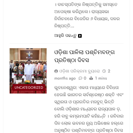
। ବାଚସ୍ପତିଙ୍କ ନିଷ୍ପତ୍ତିକୁ ସମସ୍ତେ
ଅପେକ୍ଷା କରିଥିଲେ। ରାଜ୍ୟସଭା
ନିର୍ବାଚନରେ ବିଜେଡିର ୬ ବିଧାୟକ, ଦଳର
ନିଷ୍ପତ୍ତି…
ଆହୁରି ପଢନ୍ତୁ
ଓଡ଼ିଶା ପାଳିଲା ପଶ୍ଚିମବଙ୍ଗ
ପ୍ରତିଷ୍ଠା ଦିବସ
ଓଡ଼ିଶା ପରିକ୍ରମା ବ୍ୟୁରୋ
2
months ago
0
1 mins
ଭୁବନେଶ୍ୱର: ଏକତା ମଧ୍ୟରେ ବିବିଧତା
UNCATEGORIZED
ହେଉଛି ଭାରତର ସର୍ବଶ୍ରେଷ୍ଠ ଶକ୍ତି ଏବଂ
ସ୍ଥିରତା ଓ ପ୍ରଗତିର ମଜବୁତ୍ ଭିତ୍ତି
ବୋଲି ଓଡ଼ିଶାର ମାନ୍ୟବର ରାଜ୍ୟପାଳ ଡ଼.
ହରି ବାବୁ କମ୍ଭମପାଟି କହିଛନ୍ତି । ରବିବାର
ଦିନ ଲୋକ ଭବନର ନ୍ୟୁ ଅଭିଷେକ ହଲ୍‌ରେ
ଅନୁଷ୍ଠିତ ପଶ୍ଚିମବଙ୍ଗ ପ୍ରତିଷ୍ଠା ଦିବସ