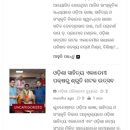
ଆୟୋଜିତ ହୋଇଥିବା ଆଜିର ସାଂସ୍କୃତିକ
ସନ୍ଧ୍ୟାରେ ଓଡ଼ିଆ ଭାଷା, ସାହିତ୍ୟ ଓ
ସଂସ୍କୃତି ବିଭାଗର ସ୍ୱତନ୍ତ୍ର ଶାସନ
ସଚିବ ଦେବପ୍ରସାଦ ଦାଶ, ଅର୍ଥ ପରାମର୍ଶ
ଦାତା ଡ଼. ପ୍ରମୋଦ ମଣ୍ଡଳ, ଓଡ଼ିଶା
ସଙ୍ଗୀତ ନାଟକ ଏକାଡେମୀର ସାଧାରଣ
ପରିଷଦ ସଦସ୍ୟ ବଦ୍ରୀ ମିଶ୍ର, ବିଶିଷ୍ଟ…
ଆହୁରି ପଢନ୍ତୁ
ଓଡ଼ିଶା ସାହିତ୍ୟ ଏକାଡେମୀ
ପକ୍ଷରୁ ଶ୍ରୁତି ନାଟକ ଉତ୍ସବ
ଓଡ଼ିଶା ପରିକ୍ରମା ବ୍ୟୁରୋ
2
months ago
0
1 min
ଭୁବନେଶ୍ଵର: ଓଡ଼ିଆ ଭାଷା, ସାହିତ୍ୟ ଓ
UNCATEGORIZED
ସଂସ୍କୃତି ବିଭାଗ ଆନୁକୂଲ୍ୟରେ ଓଡ଼ିଶା
ସାହିତ୍ୟ ଏକାଡେମୀ ଏବଂ ଓଡ଼ିଶା ନାଟ୍ୟ
ସଂଘର ମିଳିତ ସହଯୋଗରେ ନାଟ୍ୟକାର ଡ଼.