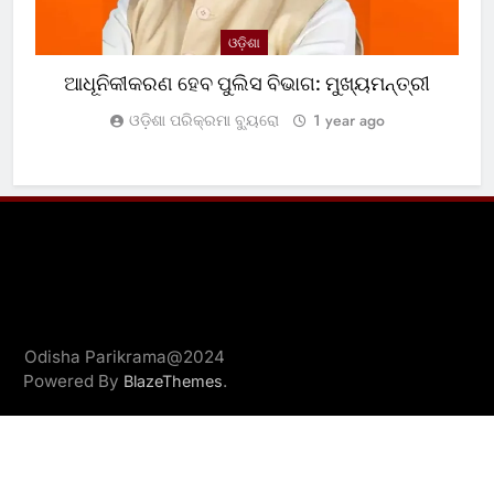
ଓଡ଼ିଶା
ଆଧୂନିକୀକରଣ ହେବ ପୁଲିସ ବିଭାଗ: ମୁଖ୍ୟମନ୍ତ୍ରୀ
ଓଡ଼ିଶା ପରିକ୍ରମା ବ୍ୟୁରୋ
1 year ago
Odisha Parikrama@2024
Powered By
.
BlazeThemes