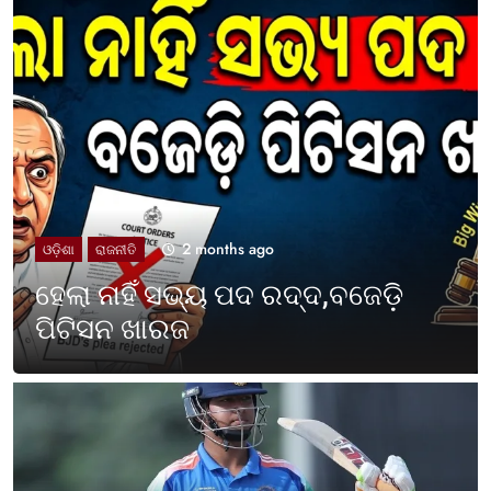
2 months ago
UNCATEGORIZED
ଓଡ଼ିଶା ପାଳିଲା ପଶ୍ଚିମବଙ୍ଗ
ପ୍ରତିଷ୍ଠା ଦିବସ