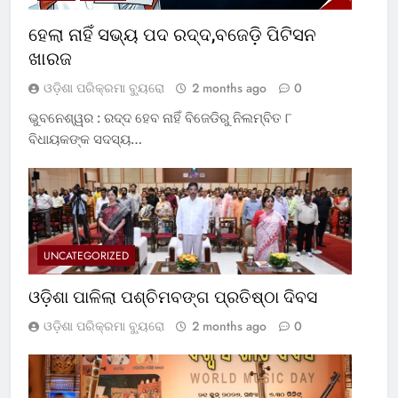
ହେଲା ନାହିଁ ସଭ୍ୟ ପଦ ରଦ୍ଦ,ବଜେଡ଼ି ପିଟିସନ
ଖାରଜ
ଓଡ଼ିଶା ପରିକ୍ରମା ବ୍ୟୁରୋ
2 months ago
0
ଭୁବନେଶ୍ୱର : ରଦ୍ଦ ହେବ ନାହିଁ ବିଜେଡିରୁ ନିଲମ୍ବିତ ୮
ବିଧାୟକଙ୍କ ସଦସ୍ୟ…
UNCATEGORIZED
ଓଡ଼ିଶା ପାଳିଲା ପଶ୍ଚିମବଙ୍ଗ ପ୍ରତିଷ୍ଠା ଦିବସ
ଓଡ଼ିଶା ପରିକ୍ରମା ବ୍ୟୁରୋ
2 months ago
0