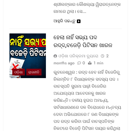
ଶ୍ରୀଲଙ୍କାର କୌଶଲ୍ୟା ୱିରାରତ୍ନେଙ୍କ
ନାମରେ ଥିଲା। ସେ…
ଆହୁରି ପଢନ୍ତୁ
ହେଲା ନାହିଁ ସଭ୍ୟ ପଦ
ରଦ୍ଦ,ବଜେଡ଼ି ପିଟିସନ ଖାରଜ
ଓଡ଼ିଶା ପରିକ୍ରମା ବ୍ୟୁରୋ
2
months ago
0
1 min
ଭୁବନେଶ୍ୱର : ରଦ୍ଦ ହେବ ନାହିଁ ବିଜେଡିରୁ
ଓଡ଼ିଶା
ରାଜନୀତି
ନିଲମ୍ବିତ ୮ ବିଧାୟକଙ୍କ ସଦସ୍ୟ ପଦ ।
ବାଚସ୍ପତି ସୁରମା ପାଢ଼ୀ ବିଜେଡିର
ଅଯୋଗ୍ୟତା ଆବେଦନକୁ ଖାରଜ
କରିଛନ୍ତି। ଦଳୀୟ ହୁଇପ ଅମାନ୍ୟ,
ସର୍ବସାଧାରଣରେ ଦଳ ବିରୋଧରେ ମନ୍ତବ୍ୟ
ଦେବା ଅଭିଯୋଗରେ ୮ ଜଣ ବିଧାୟକଙ୍କ
ପଦ ରଦ୍ଦ କରିବା ପାଇଁ ବାଚସ୍ପତିଙ୍କ
ନିକଟରେ ବିଜେଡ଼ି ପିଟିସନ ଦାୟର କରିଥିଲା