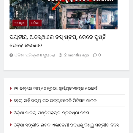
ଅପରାଧ
ଓଡ଼ିଶା
ଦୟନୀୟ ଅବସ୍ଥାରେ ବସ୍‌ ଷ୍ଟପ୍‌, କେବେ ଦୃଷ୍ଟି
ଦେବେ ସରକାର
ଓଡ଼ିଶା ପରିକ୍ରମା ବ୍ୟୁରୋ
2 months ago
0
୧୧ ବଲ୍‌ରେ ହାପ୍ ସେଞ୍ଚୁରୀ, ସୂର୍ଯ୍ୟବଂଶୀଙ୍କ ରେକର୍ଡ
ହେଲା ନାହିଁ ସଭ୍ୟ ପଦ ରଦ୍ଦ,ବଜେଡ଼ି ପିଟିସନ ଖାରଜ
ଓଡ଼ିଶା ପାଳିଲା ପଶ୍ଚିମବଙ୍ଗ ପ୍ରତିଷ୍ଠା ଦିବସ
ଓଡ଼ିଶା ସଙ୍ଗୀତ ନାଟକ ଏକାଡେମୀ ପକ୍ଷରୁ ବିଶ୍ୱ ସଙ୍ଗୀତ ଦିବସ