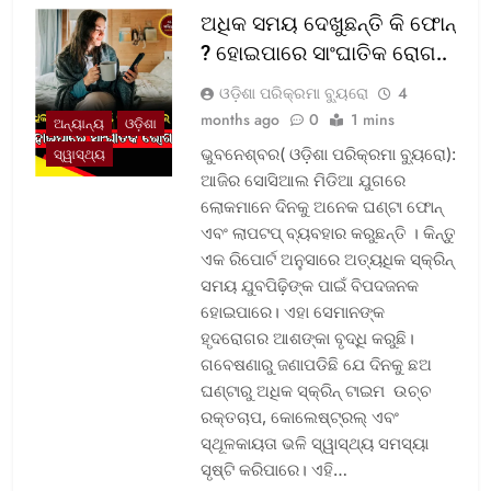
ଅଧିକ ସମୟ ଦେଖୁଛନ୍ତି କି ଫୋନ୍
? ହୋଇପାରେ ସାଂଘାତିକ ରୋଗ..
ଓଡ଼ିଶା ପରିକ୍ରମା ବ୍ୟୁରୋ
4
months ago
0
1 mins
ଅନ୍ୟାନ୍ୟ
ଓଡ଼ିଶା
ଭୁବନେଶ୍ବର( ଓଡ଼ିଶା ପରିକ୍ରମା ବ୍ୟୁରୋ):
ସ୍ୱାସ୍ଥ୍ୟ
ଆଜିର ସୋସିଆଲ ମିଡିଆ ଯୁଗରେ
ଲୋକମାନେ ଦିନକୁ ଅନେକ ଘଣ୍ଟା ଫୋନ୍
ଏବଂ ଲାପଟପ୍ ବ୍ୟବହାର କରୁଛନ୍ତି । କିନ୍ତୁ
ଏକ ରିପୋର୍ଟ ଅନୁସାରେ ଅତ୍ୟଧିକ ସ୍କ୍ରିନ୍
ସମୟ ଯୁବପିଢ଼ିଙ୍କ ପାଇଁ ବିପଦଜନକ
ହୋଇପାରେ। ଏହା ସେମାନଙ୍କ
ହୃଦରୋଗର ଆଶଙ୍କା ବୃଦ୍ଧି କରୁଛି।
ଗବେଷଣାରୁ ଜଣାପଡିଛି ଯେ ଦିନକୁ ଛଅ
ଘଣ୍ଟାରୁ ଅଧିକ ସ୍କ୍ରିନ୍ ଟାଇମ ଉଚ୍ଚ
ରକ୍ତଚାପ, କୋଲେଷ୍ଟ୍ରଲ୍ ଏବଂ
ସ୍ଥୂଳକାୟତା ଭଳି ସ୍ୱାସ୍ଥ୍ୟ ସମସ୍ୟା
ସୃଷ୍ଟି କରିପାରେ। ଏହି…