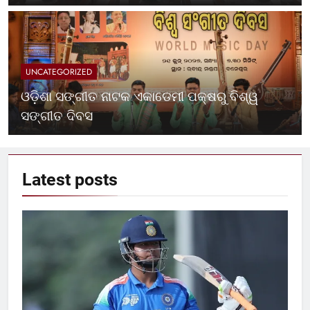
UNCATEGORIZED
ଓଡ଼ିଶା ସଙ୍ଗୀତ ନାଟକ ଏକାଡେମୀ ପକ୍ଷରୁ ବିଶ୍ୱ
ସଙ୍ଗୀତ ଦିବସ
Latest
posts