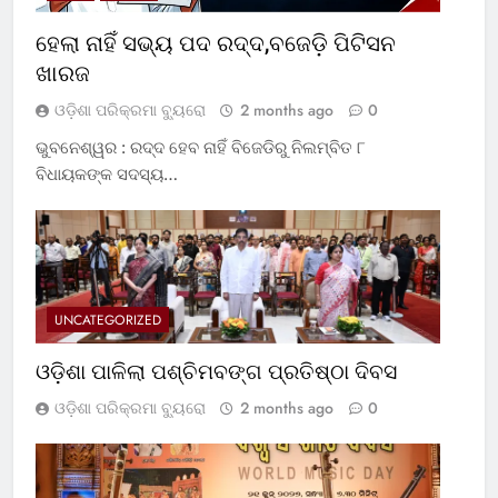
ହେଲା ନାହିଁ ସଭ୍ୟ ପଦ ରଦ୍ଦ,ବଜେଡ଼ି ପିଟିସନ
ଖାରଜ
ଓଡ଼ିଶା ପରିକ୍ରମା ବ୍ୟୁରୋ
2 months ago
0
ଭୁବନେଶ୍ୱର : ରଦ୍ଦ ହେବ ନାହିଁ ବିଜେଡିରୁ ନିଲମ୍ବିତ ୮
ବିଧାୟକଙ୍କ ସଦସ୍ୟ…
UNCATEGORIZED
ଓଡ଼ିଶା ପାଳିଲା ପଶ୍ଚିମବଙ୍ଗ ପ୍ରତିଷ୍ଠା ଦିବସ
ଓଡ଼ିଶା ପରିକ୍ରମା ବ୍ୟୁରୋ
2 months ago
0