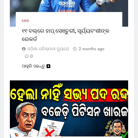
ଖେଳ
୧୧ ବଲ୍‌ରେ ହାପ୍ ସେଞ୍ଚୁରୀ, ସୂର୍ଯ୍ୟବଂଶୀଙ୍କ
ରେକର୍ଡ
ଓଡ଼ିଶା ପରିକ୍ରମା ବ୍ୟୁରୋ
2 months ago
0
ଆହୁରି ପଢନ୍ତୁ