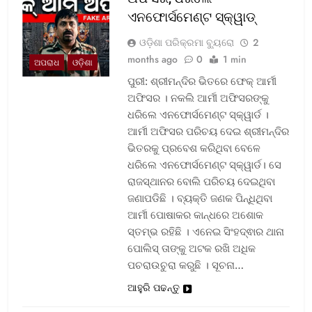
ଏନଫୋର୍ସମେଣ୍ଟ ସ୍କ୍ୱାଡ୍‌
ଓଡ଼ିଶା ପରିକ୍ରମା ବ୍ୟୁରୋ
2
months ago
0
1 min
ଅପରାଧ
ଓଡ଼ିଶା
ପୁରୀ: ଶ୍ରୀମନ୍ଦିର ଭିତରେ ଫେକ୍ ଆର୍ମୀ
ଅଫିସର । ନକଲି ଆର୍ମୀ ଅଫିସରଙ୍କୁ
ଧରିଲେ ଏନଫୋର୍ସମେଣ୍ଟ ସ୍କ୍ୱାର୍ଡ ।
ଆର୍ମୀ ଅଫିସର ପରିଚୟ ଦେଇ ଶ୍ରୀମନ୍ଦିର
ଭିତରକୁ ପ୍ରବେଶ କରିଥିବା ବେଳେ
ଧରିଲେ ଏନଫୋର୍ସମେଣ୍ଟ ସ୍କ୍ୱାର୍ଡ। ସେ
ରାଜସ୍ଥାନର ବୋଲି ପରିଚୟ ଦେଇଥିବା
ଜଣାପଡିଛି । ବ୍ୟକ୍ତି ଜଣକ ପିନ୍ଧିଥିବା
ଆର୍ମୀ ପୋଷାକର କାନ୍ଧରେ ଅଶୋକ
ସ୍ତମ୍ଭ ରହିଛି । ଏନେଇ ସିଂହଦ୍ଵାର ଥାନା
ପୋଲିସ୍ ତାଙ୍କୁ ଅଟକ ରଖି ଅଧିକ
ପଚରାଉଚୁରା କରୁଛି । ସୂଚନା…
ଆହୁରି ପଢନ୍ତୁ