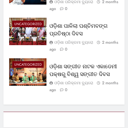
ଓଡ଼ିଶା ପରିକ୍ରମା ବ୍ୟୁରୋ
2 months
ago
0
UNCATEGORIZED
ଓଡ଼ିଶା ପାଳିଲା ପଶ୍ଚିମବଙ୍ଗ
ପ୍ରତିଷ୍ଠା ଦିବସ
ଓଡ଼ିଶା ପରିକ୍ରମା ବ୍ୟୁରୋ
2 months
ago
0
UNCATEGORIZED
ଓଡ଼ିଶା ସଙ୍ଗୀତ ନାଟକ ଏକାଡେମୀ
ପକ୍ଷରୁ ବିଶ୍ୱ ସଙ୍ଗୀତ ଦିବସ
ଓଡ଼ିଶା ପରିକ୍ରମା ବ୍ୟୁରୋ
2 months
ago
0