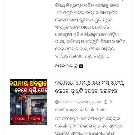
ବିଜୟ ମିଶ୍ରଙ୍କ ରଚିତ ନାଟକକୁ ନେଇ
ଏକ ଶ୍ରୁତି ନାଟକ ଉତ୍ସବ ଆୟୋଜିତ
ହୋଇଯାଇଛି। ଭୁବନେଶ୍ୱର ସ୍ଥିତ
ସଂସ୍କୃତି ଭବନ ଠାରେ ଆୟୋଜିତ
ହୋଇଥିବା ଏହି କାର୍ଯ୍ୟକ୍ରମରେ ଓଡ଼ିଆ
ଭାଷା, ସାହିତ୍ୟ ଓ ସଂସ୍କୃତି ବିଭାଗର ସଚିବ
ଦେବ ପ୍ରସାଦ ଦାଶ, ଓଡ଼ିଶା ସାହିତ୍ୟ
ଏକାଡେମୀର ସଚିବ ଡ଼. ଚନ୍ଦ୍ର…
ଆହୁରି ପଢନ୍ତୁ
ଦୟନୀୟ ଅବସ୍ଥାରେ ବସ୍‌ ଷ୍ଟପ୍‌,
କେବେ ଦୃଷ୍ଟି ଦେବେ ସରକାର
ଓଡ଼ିଶା ପରିକ୍ରମା ବ୍ୟୁରୋ
2
months ago
0
1 min
ଜଗତସିଂହପୁର: ଜଗତସିଂହପୁର ଜିଲ୍ଲାର
ଅପରାଧ
ଓଡ଼ିଶା
ନାଉଗାଁ ବ୍ଲକ ଛକରେ ଥିବା ବସ୍‌ ଷ୍ଟପ୍‌ର
ଦୟନୀୟ ଅବସ୍ଥାକୁ ନେଇ ସ୍ଥାନୀୟ