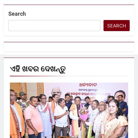
Search
SEARCH
ଏହି ଖବର ଦେଖନ୍ତୁ