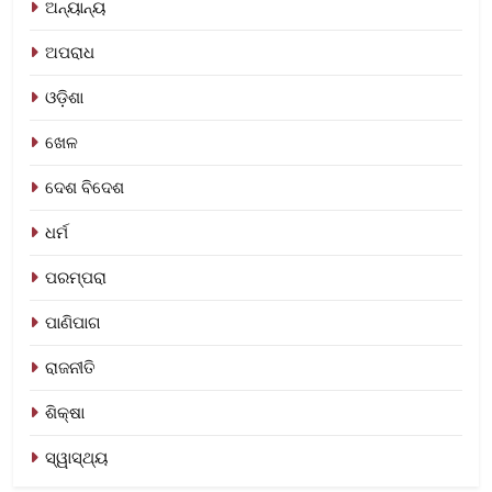
ଅନ୍ୟାନ୍ୟ
ଅପରାଧ
ଓଡ଼ିଶା
ଖେଳ
ଦେଶ ବିଦେଶ
ଧର୍ମ
ପରମ୍ପରା
ପାଣିପାଗ
ରାଜନୀତି
ଶିକ୍ଷା
ସ୍ୱାସ୍ଥ୍ୟ