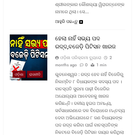
ଶ୍ରୀଲଙ୍କାର କୌଶଲ୍ୟା ୱିରାରତ୍ନେଙ୍କ
ନାମରେ ଥିଲା। ସେ…
ଆହୁରି ପଢନ୍ତୁ
ହେଲା ନାହିଁ ସଭ୍ୟ ପଦ
ରଦ୍ଦ,ବଜେଡ଼ି ପିଟିସନ ଖାରଜ
ଓଡ଼ିଶା ପରିକ୍ରମା ବ୍ୟୁରୋ
2
months ago
0
1 min
ଭୁବନେଶ୍ୱର : ରଦ୍ଦ ହେବ ନାହିଁ ବିଜେଡିରୁ
ଓଡ଼ିଶା
ରାଜନୀତି
ନିଲମ୍ବିତ ୮ ବିଧାୟକଙ୍କ ସଦସ୍ୟ ପଦ ।
ବାଚସ୍ପତି ସୁରମା ପାଢ଼ୀ ବିଜେଡିର
ଅଯୋଗ୍ୟତା ଆବେଦନକୁ ଖାରଜ
କରିଛନ୍ତି। ଦଳୀୟ ହୁଇପ ଅମାନ୍ୟ,
ସର୍ବସାଧାରଣରେ ଦଳ ବିରୋଧରେ ମନ୍ତବ୍ୟ
ଦେବା ଅଭିଯୋଗରେ ୮ ଜଣ ବିଧାୟକଙ୍କ
ପଦ ରଦ୍ଦ କରିବା ପାଇଁ ବାଚସ୍ପତିଙ୍କ
ନିକଟରେ ବିଜେଡ଼ି ପିଟିସନ ଦାୟର କରିଥିଲା