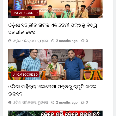
UNCATEGORIZED
ଓଡ଼ିଶା ସଙ୍ଗୀତ ନାଟକ ଏକାଡେମୀ ପକ୍ଷରୁ ବିଶ୍ୱ
ସଙ୍ଗୀତ ଦିବସ
ଓଡ଼ିଶା ପରିକ୍ରମା ବ୍ୟୁରୋ
2 months ago
0
UNCATEGORIZED
ଓଡ଼ିଶା ସାହିତ୍ୟ ଏକାଡେମୀ ପକ୍ଷରୁ ଶ୍ରୁତି ନାଟକ
ଉତ୍ସବ
ଓଡ଼ିଶା ପରିକ୍ରମା ବ୍ୟୁରୋ
2 months ago
0