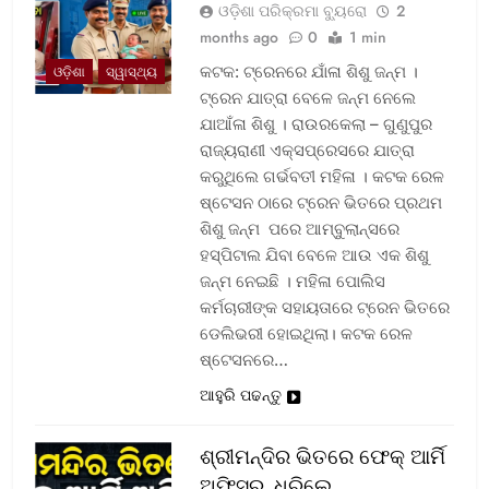
ଓଡ଼ିଶା ପରିକ୍ରମା ବ୍ୟୁରୋ
2
months ago
0
1 min
କଟକ: ଟ୍ରେନରେ ଯାଁଳା ଶିଶୁ ଜନ୍ମ ।
ଓଡ଼ିଶା
ସ୍ୱାସ୍ଥ୍ୟ
ଟ୍ରେନ ଯାତ୍ରା ବେଳେ ଜନ୍ମ ନେଲେ
ଯାଆଁଳା ଶିଶୁ । ରାଉରକେଲା – ଗୁଣୁପୁର
ରାଜ୍ୟରାଣୀ ଏକ୍ସପ୍ରେସରେ ଯାତ୍ରା
କରୁଥିଲେ ଗର୍ଭବତୀ ମହିଳା । କଟକ ରେଳ
ଷ୍ଟେସନ ଠାରେ ଟ୍ରେନ ଭିତରେ ପ୍ରଥମ
ଶିଶୁ ଜନ୍ମ ପରେ ଆମ୍ବୁଲାନ୍ସରେ
ହସ୍ପିଟାଲ ଯିବା ବେଳେ ଆଉ ଏକ ଶିଶୁ
ଜନ୍ମ ନେଇଛି । ମହିଳା ପୋଲିସ
କର୍ମଚାରୀଙ୍କ ସହାୟତାରେ ଟ୍ରେନ ଭିତରେ
ଡେଲିଭରୀ ହୋଇଥିଲା। କଟକ ରେଳ
ଷ୍ଟେସନରେ…
ଆହୁରି ପଢନ୍ତୁ
ଶ୍ରୀମନ୍ଦିର ଭିତରେ ଫେକ୍ ଆର୍ମି
ଅଫିସର, ଧରିଲେ