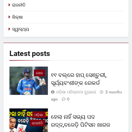
ରାଜନୀତି
ଶିକ୍ଷା
ସ୍ୱାସ୍ଥ୍ୟ
Latest
posts
ଖେଳ
୧୧ ବଲ୍‌ରେ ହାପ୍ ସେଞ୍ଚୁରୀ,
ସୂର୍ଯ୍ୟବଂଶୀଙ୍କ ରେକର୍ଡ
ଓଡ଼ିଶା ପରିକ୍ରମା ବ୍ୟୁରୋ
2 months
ago
0
ଓଡ଼ିଶା
ହେଲା ନାହିଁ ସଭ୍ୟ ପଦ
ରାଜନୀତି
ରଦ୍ଦ,ବଜେଡ଼ି ପିଟିସନ ଖାରଜ