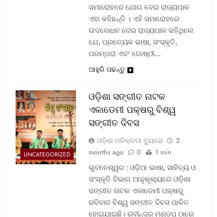
ସମାରୋହରେ ଯୋଗ ଦେଇ ରାଜ୍ୟପାଳ
ଏହା କହିଛନ୍ତି । ଏହି ସମାରୋହରେ
ଉଦବୋଧନ ଦେଇ ରାଜ୍ୟପାଳ କହିଥିଲେ
ଯେ, ପ୍ରତ୍ୟେକ ଭାଷା, ସଂସ୍କୃତି,
ପରମ୍ପରା ଏବଂ ଗୋଷ୍ଠୀ…
ଆହୁରି ପଢନ୍ତୁ
ଓଡ଼ିଶା ସଙ୍ଗୀତ ନାଟକ
ଏକାଡେମୀ ପକ୍ଷରୁ ବିଶ୍ୱ
ସଙ୍ଗୀତ ଦିବସ
ଓଡ଼ିଶା ପରିକ୍ରମା ବ୍ୟୁରୋ
2
months ago
0
1 min
UNCATEGORIZED
ଭୁବନେଶ୍ୱର : ଓଡ଼ିଆ ଭାଷା, ସାହିତ୍ୟ ଓ
ସଂସ୍କୃତି ବିଭାଗ ଆନୁକୂଲ୍ୟରେ ଓଡ଼ିଶା
ସଙ୍ଗୀତ ନାଟକ ଏକାଡେମୀ ପକ୍ଷରୁ
ରବିବାର ବିଶ୍ୱ ସଙ୍ଗୀତ ଦିବସ ପାଳିତ
ହୋଇଯାଇଛି। ରବୀନ୍ଦ୍ର ମଣ୍ଡପ ଠାରେ