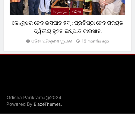
ଅନ୍ୟାନ୍ୟ
ଓଡ଼ିଶା
କେନ୍ଦୁଝର ହେବ ଇସ୍ପାତ ହବ୍ : ପ୍ରତିଷ୍ଠା ହେବ ରାଜ୍ୟର
ଦ୍ୱିତୀୟ ବୃହତ ଇସ୍ପାତ କାରଖାନା
ଓଡ଼ିଶା ପରିକ୍ରମା ବ୍ୟୁରୋ
12 months ago
Odisha Parikrama@2024
Powered By
.
BlazeThemes