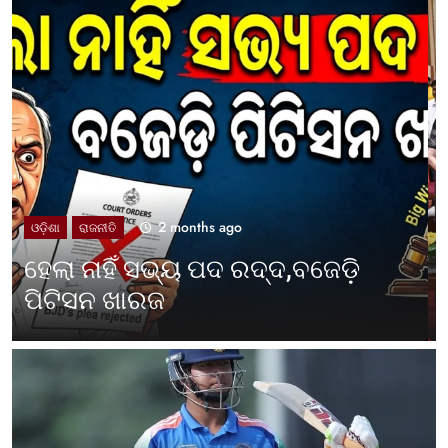
2 months ago
UNCATEGORIZED
ଓଡ଼ିଶା ପାଳିଲା ପଶ୍ଚିମବଙ୍ଗ
ପ୍ରତିଷ୍ଠା ଦିବସ