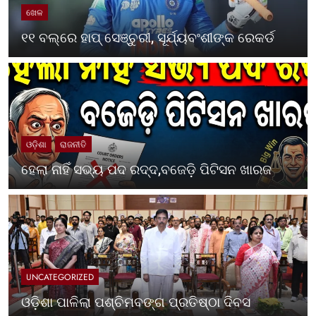
ଖେଳ
୧୧ ବଲ୍‌ରେ ହାପ୍ ସେଞ୍ଚୁରୀ, ସୂର୍ଯ୍ୟବଂଶୀଙ୍କ ରେକର୍ଡ
ଓଡ଼ିଶା
ରାଜନୀତି
ହେଲା ନାହିଁ ସଭ୍ୟ ପଦ ରଦ୍ଦ,ବଜେଡ଼ି ପିଟିସନ ଖାରଜ
UNCATEGORIZED
ଓଡ଼ିଶା ପାଳିଲା ପଶ୍ଚିମବଙ୍ଗ ପ୍ରତିଷ୍ଠା ଦିବସ