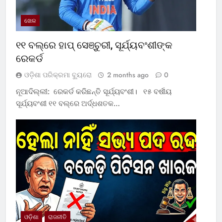
ଖେଳ
୧୧ ବଲ୍‌ରେ ହାପ୍ ସେଞ୍ଚୁରୀ, ସୂର୍ଯ୍ୟବଂଶୀଙ୍କ
ରେକର୍ଡ
ଓଡ଼ିଶା ପରିକ୍ରମା ବ୍ୟୁରୋ
2 months ago
0
ନୂଆଦିଲ୍ଲୀ: ରେକର୍ଡ କରିଛନ୍ତି ସୂର୍ଯ୍ୟବଂଶୀ। ୧୫ ବର୍ଷୀୟ
ସୂର୍ଯ୍ୟବଂଶୀ ୧୧ ବଲ୍‌ରେ ଅର୍ଦ୍ଧଶତକ…
ଓଡ଼ିଶା
ରାଜନୀତି