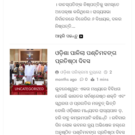
। ବାଚସ୍ପତିଙ୍କ ନିଷ୍ପତ୍ତିକୁ ସମସ୍ତେ
ଅପେକ୍ଷା କରିଥିଲେ। ରାଜ୍ୟସଭା
ନିର୍ବାଚନରେ ବିଜେଡିର ୬ ବିଧାୟକ, ଦଳର
ନିଷ୍ପତ୍ତି…
ଆହୁରି ପଢନ୍ତୁ
ଓଡ଼ିଶା ପାଳିଲା ପଶ୍ଚିମବଙ୍ଗ
ପ୍ରତିଷ୍ଠା ଦିବସ
ଓଡ଼ିଶା ପରିକ୍ରମା ବ୍ୟୁରୋ
2
months ago
0
1 mins
ଭୁବନେଶ୍ୱର: ଏକତା ମଧ୍ୟରେ ବିବିଧତା
UNCATEGORIZED
ହେଉଛି ଭାରତର ସର୍ବଶ୍ରେଷ୍ଠ ଶକ୍ତି ଏବଂ
ସ୍ଥିରତା ଓ ପ୍ରଗତିର ମଜବୁତ୍ ଭିତ୍ତି
ବୋଲି ଓଡ଼ିଶାର ମାନ୍ୟବର ରାଜ୍ୟପାଳ ଡ଼.
ହରି ବାବୁ କମ୍ଭମପାଟି କହିଛନ୍ତି । ରବିବାର
ଦିନ ଲୋକ ଭବନର ନ୍ୟୁ ଅଭିଷେକ ହଲ୍‌ରେ
ଅନୁଷ୍ଠିତ ପଶ୍ଚିମବଙ୍ଗ ପ୍ରତିଷ୍ଠା ଦିବସ