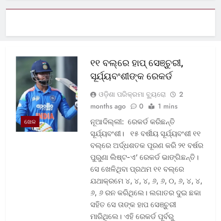
୧୧ ବଲ୍‌ରେ ହାପ୍ ସେଞ୍ଚୁରୀ,
ସୂର୍ଯ୍ୟବଂଶୀଙ୍କ ରେକର୍ଡ
ଓଡ଼ିଶା ପରିକ୍ରମା ବ୍ୟୁରୋ
2
months ago
0
1 mins
ନୂଆଦିଲ୍ଲୀ: ରେକର୍ଡ କରିଛନ୍ତି
ଖେଳ
ସୂର୍ଯ୍ୟବଂଶୀ। ୧୫ ବର୍ଷୀୟ ସୂର୍ଯ୍ୟବଂଶୀ ୧୧
ବଲ୍‌ରେ ଅର୍ଦ୍ଧଶତକ ପୂରଣ କରି ୨୧ ବର୍ଷର
ପୁରୁଣା ଲିଷ୍ଟ-ଏ’ ରେକର୍ଡ ଭାଙ୍ଗିଛନ୍ତି।
ସେ ଖେଳିଥିବା ପ୍ରଥମ ୧୧ ବଲ୍‌ରେ
ଯଥାକ୍ରମେ ୪, ୪, ୪, ୬, ୬, ୦, ୬, ୪, ୪,
୬, ୬ ରନ କରିଥିଲେ। ଲଗାତର ଦୁଇ ଛକା
ସହିତ ସେ ତାଙ୍କ ହାପ ସେଞ୍ଚୁରୀ
ମାରିଥିଲେ। ଏହି ରେକର୍ଡ ପୂର୍ବରୁ