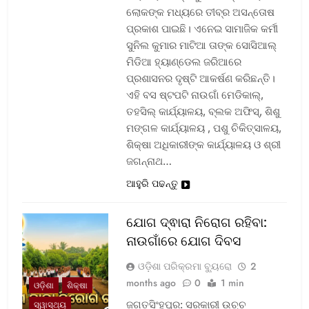
ଲୋକଙ୍କ ମଧ୍ୟରେ ତୀବ୍ର ଅସନ୍ତୋଷ
ପ୍ରକାଶ ପାଇଛି। ଏନେଇ ସାମାଜିକ କର୍ମୀ
ସୁନିଲ କୁମାର ମାଟିଆ ତାଙ୍କ ସୋସିଆଲ୍‌
ମିଡିଆ ହ୍ୟାଣ୍ଡେଲ ଜରିଆରେ
ପ୍ରଶାସନର ଦୃଷ୍ଟି ଆକର୍ଷଣ କରିଛନ୍ତି।
ଏହି ବସ ଷ୍ଟପଟି ନାଉଗାଁ ମେଡିକାଲ୍‌,
ତହସିଲ୍‌ କାର୍ଯ୍ୟାଳୟ, ବ୍ଲକ ଅଫିସ୍‌, ଶିଶୁ
ମଙ୍ଗଳ କାର୍ଯ୍ୟାଳୟ , ପଶୁ ଚିକିତ୍ସାଳୟ,
ଶିକ୍ଷା ଅଧିକାରୀଙ୍କ କାର୍ଯ୍ୟାଳୟ ଓ ଶ୍ରୀ
ଜଗନ୍ନାଥ…
ଆହୁରି ପଢନ୍ତୁ
ଯୋଗ ଦ୍ଵାରା ନିରୋଗ ରହିବା:
ନାଉଗାଁରେ ଯୋଗ ଦିବସ
ଓଡ଼ିଶା ପରିକ୍ରମା ବ୍ୟୁରୋ
2
months ago
0
1 min
ଓଡ଼ିଶା
ଶିକ୍ଷା
ଜଗତସିଂହପୁର: ସରକାରୀ ଉଚ୍ଚ
ସ୍ୱାସ୍ଥ୍ୟ