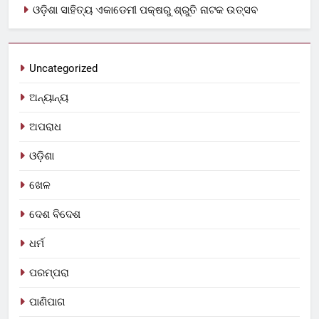
ଓଡ଼ିଶା ସାହିତ୍ୟ ଏକାଡେମୀ ପକ୍ଷରୁ ଶ୍ରୁତି ନାଟକ ଉତ୍ସବ
Uncategorized
ଅନ୍ୟାନ୍ୟ
ଅପରାଧ
ଓଡ଼ିଶା
ଖେଳ
ଦେଶ ବିଦେଶ
ଧର୍ମ
ପରମ୍ପରା
ପାଣିପାଗ