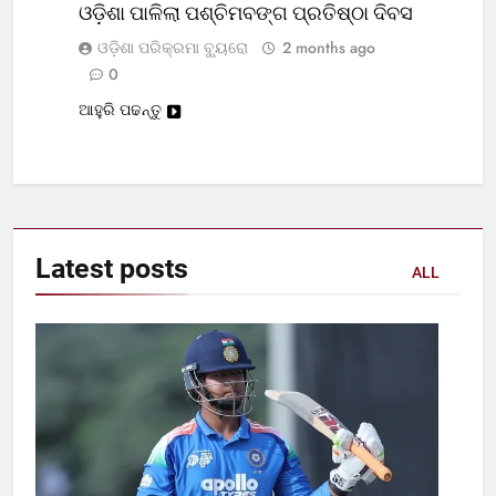
ଓଡ଼ିଶା ପାଳିଲା ପଶ୍ଚିମବଙ୍ଗ ପ୍ରତିଷ୍ଠା ଦିବସ
ଓଡ଼ିଶା ପରିକ୍ରମା ବ୍ୟୁରୋ
2 months ago
0
ଆହୁରି ପଢନ୍ତୁ
Latest
posts
ALL