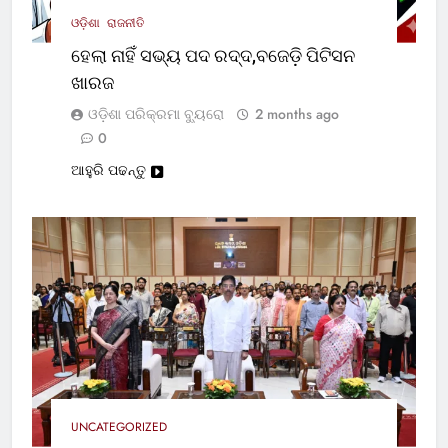
ଓଡ଼ିଶା
ରାଜନୀତି
ହେଲା ନାହିଁ ସଭ୍ୟ ପଦ ରଦ୍ଦ,ବଜେଡ଼ି ପିଟିସନ
ଖାରଜ
ଓଡ଼ିଶା ପରିକ୍ରମା ବ୍ୟୁରୋ
2 months ago
0
ଆହୁରି ପଢନ୍ତୁ
UNCATEGORIZED