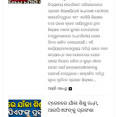
ବିଦ୍ୟାଳୟ ନାଉଗାଁହାଟ ପରିସରରେରେ
ପ୍ରଧାନ ଶିକ୍ଷୟିତ୍ରୀ ସନ୍ତୋଷୀ ସେଠୀଙ୍କ
ସଭାପତିତ୍ୱରେ ଏବଂ ଏନସିସି ଶିକ୍ଷକ
ତଥା ଇକୋ କ୍ଲବ ଦାୟିତ୍ୱରେ ଥିବା
ଶିକ୍ଷକ ମାନସ କୁମାର ବେହେରାଙ୍କ
ତତ୍ୱାବଧାନରେ ଅନ୍ତର୍ଜାତୀୟ ଯୋଗ
ଦିବସ ପାଳିତ ହୋଇଯାଇଛି। ଏହି
କାର୍ଯ୍ୟକ୍ରମରେମୁଖ୍ୟ ଅତିଥି ଭାବେ ବାବା
ସତ୍ୟାନନ୍ଦ ଦାସ ଯୋଗଦେଇ ଯୋଗ
ଦ୍ଵାରା ନିରୋଗ ରହିବା ଓ ସୁସ୍ଥ ଜୀବନ
ଯାପନ ପାଇଁ ଛାତ୍ରଛାତ୍ରୀମାନଙ୍କୁ
ପରାମର୍ଶ ଦେଇଥିଲେ। ସମ୍ମାନିତ ଅତିଥି
ରୂପେ ପୂର୍ବତନ ପ୍ରଧାନ ଶିକ୍ଷକ…
ଆହୁରି ପଢନ୍ତୁ
ଟ୍ରେନରେ ଯାଁଳା ଶିଶୁ ଜନ୍ମ,
ଆରପିଏଫଙ୍କୁ ପ୍ରସଂଶା