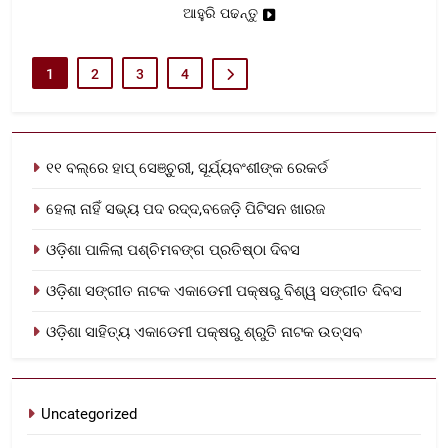
ଆହୁରି ପଢନ୍ତୁ
1
2
3
4
୧୧ ବଲ୍‌ରେ ହାପ୍ ସେଞ୍ଚୁରୀ, ସୂର୍ଯ୍ୟବଂଶୀଙ୍କ ରେକର୍ଡ
ହେଲା ନାହିଁ ସଭ୍ୟ ପଦ ରଦ୍ଦ,ବଜେଡ଼ି ପିଟିସନ ଖାରଜ
ଓଡ଼ିଶା ପାଳିଲା ପଶ୍ଚିମବଙ୍ଗ ପ୍ରତିଷ୍ଠା ଦିବସ
ଓଡ଼ିଶା ସଙ୍ଗୀତ ନାଟକ ଏକାଡେମୀ ପକ୍ଷରୁ ବିଶ୍ୱ ସଙ୍ଗୀତ ଦିବସ
ଓଡ଼ିଶା ସାହିତ୍ୟ ଏକାଡେମୀ ପକ୍ଷରୁ ଶ୍ରୁତି ନାଟକ ଉତ୍ସବ
Uncategorized