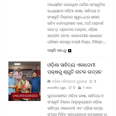
ଆୟୋଜିତ ହୋଇଥିବା ଆଜିର ସାଂସ୍କୃତିକ
ସନ୍ଧ୍ୟାରେ ଓଡ଼ିଆ ଭାଷା, ସାହିତ୍ୟ ଓ
ସଂସ୍କୃତି ବିଭାଗର ସ୍ୱତନ୍ତ୍ର ଶାସନ
ସଚିବ ଦେବପ୍ରସାଦ ଦାଶ, ଅର୍ଥ ପରାମର୍ଶ
ଦାତା ଡ଼. ପ୍ରମୋଦ ମଣ୍ଡଳ, ଓଡ଼ିଶା
ସଙ୍ଗୀତ ନାଟକ ଏକାଡେମୀର ସାଧାରଣ
ପରିଷଦ ସଦସ୍ୟ ବଦ୍ରୀ ମିଶ୍ର, ବିଶିଷ୍ଟ…
ଆହୁରି ପଢନ୍ତୁ
ଓଡ଼ିଶା ସାହିତ୍ୟ ଏକାଡେମୀ
ପକ୍ଷରୁ ଶ୍ରୁତି ନାଟକ ଉତ୍ସବ
ଓଡ଼ିଶା ପରିକ୍ରମା ବ୍ୟୁରୋ
2
months ago
0
1 min
ଭୁବନେଶ୍ଵର: ଓଡ଼ିଆ ଭାଷା, ସାହିତ୍ୟ ଓ
UNCATEGORIZED
ସଂସ୍କୃତି ବିଭାଗ ଆନୁକୂଲ୍ୟରେ ଓଡ଼ିଶା
ସାହିତ୍ୟ ଏକାଡେମୀ ଏବଂ ଓଡ଼ିଶା ନାଟ୍ୟ
ସଂଘର ମିଳିତ ସହଯୋଗରେ ନାଟ୍ୟକାର ଡ଼.