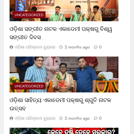
UNCATEGORIZED
ଓଡ଼ିଶା ସଙ୍ଗୀତ ନାଟକ ଏକାଡେମୀ ପକ୍ଷରୁ ବିଶ୍ୱ
ସଙ୍ଗୀତ ଦିବସ
ଓଡ଼ିଶା ପରିକ୍ରମା ବ୍ୟୁରୋ
2 months ago
0
UNCATEGORIZED
ଓଡ଼ିଶା ସାହିତ୍ୟ ଏକାଡେମୀ ପକ୍ଷରୁ ଶ୍ରୁତି ନାଟକ
ଉତ୍ସବ
ଓଡ଼ିଶା ପରିକ୍ରମା ବ୍ୟୁରୋ
2 months ago
0