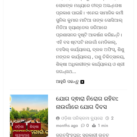
ଲୋକଙ୍କ ମଧ୍ୟରେ ତୀବ୍ର ଅସନ୍ତୋଷ
ପ୍ରକାଶ ପାଇଛି। ଏନେଇ ସାମାଜିକ କର୍ମୀ
ସୁନିଲ କୁମାର ମାଟିଆ ତାଙ୍କ ସୋସିଆଲ୍‌
ମିଡିଆ ହ୍ୟାଣ୍ଡେଲ ଜରିଆରେ
ପ୍ରଶାସନର ଦୃଷ୍ଟି ଆକର୍ଷଣ କରିଛନ୍ତି।
ଏହି ବସ ଷ୍ଟପଟି ନାଉଗାଁ ମେଡିକାଲ୍‌,
ତହସିଲ୍‌ କାର୍ଯ୍ୟାଳୟ, ବ୍ଲକ ଅଫିସ୍‌, ଶିଶୁ
ମଙ୍ଗଳ କାର୍ଯ୍ୟାଳୟ , ପଶୁ ଚିକିତ୍ସାଳୟ,
ଶିକ୍ଷା ଅଧିକାରୀଙ୍କ କାର୍ଯ୍ୟାଳୟ ଓ ଶ୍ରୀ
ଜଗନ୍ନାଥ…
ଆହୁରି ପଢନ୍ତୁ
ଯୋଗ ଦ୍ଵାରା ନିରୋଗ ରହିବା:
ନାଉଗାଁରେ ଯୋଗ ଦିବସ
ଓଡ଼ିଶା ପରିକ୍ରମା ବ୍ୟୁରୋ
2
months ago
0
1 min
ଓଡ଼ିଶା
ଶିକ୍ଷା
ଜଗତସିଂହପୁର: ସରକାରୀ ଉଚ୍ଚ
ସ୍ୱାସ୍ଥ୍ୟ