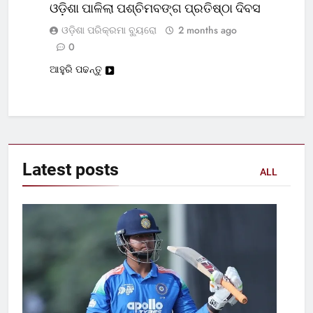
ଓଡ଼ିଶା ପାଳିଲା ପଶ୍ଚିମବଙ୍ଗ ପ୍ରତିଷ୍ଠା ଦିବସ
ଓଡ଼ିଶା ପରିକ୍ରମା ବ୍ୟୁରୋ
2 months ago
0
ଆହୁରି ପଢନ୍ତୁ
Latest
posts
ALL