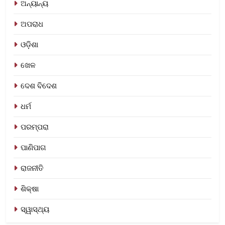
ଅନ୍ୟାନ୍ୟ
ଅପରାଧ
ଓଡ଼ିଶା
ଖେଳ
ଦେଶ ବିଦେଶ
ଧର୍ମ
ପରମ୍ପରା
ପାଣିପାଗ
ରାଜନୀତି
ଶିକ୍ଷା
ସ୍ୱାସ୍ଥ୍ୟ