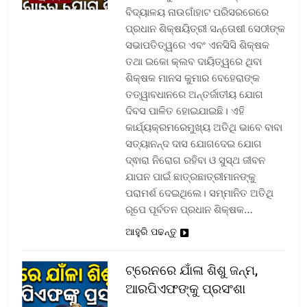
ବିଦ୍ୟାଳୟ ନାଉଗାଁହାଟ ପରିସରରେରେ
ପ୍ରଧାନ ଶିକ୍ଷୟିତ୍ରୀ ସନ୍ତୋଷୀ ସେଠୀଙ୍କ
ସଭାପତିତ୍ୱରେ ଏବଂ ଏନସିସି ଶିକ୍ଷକ
ତଥା ଇକୋ କ୍ଲବ ଦାୟିତ୍ୱରେ ଥିବା
ଶିକ୍ଷକ ମାନସ କୁମାର ବେହେରାଙ୍କ
ତତ୍ୱାବଧାନରେ ଅନ୍ତର୍ଜାତୀୟ ଯୋଗ
ଦିବସ ପାଳିତ ହୋଇଯାଇଛି। ଏହି
କାର୍ଯ୍ୟକ୍ରମରେମୁଖ୍ୟ ଅତିଥି ଭାବେ ବାବା
ସତ୍ୟାନନ୍ଦ ଦାସ ଯୋଗଦେଇ ଯୋଗ
ଦ୍ଵାରା ନିରୋଗ ରହିବା ଓ ସୁସ୍ଥ ଜୀବନ
ଯାପନ ପାଇଁ ଛାତ୍ରଛାତ୍ରୀମାନଙ୍କୁ
ପରାମର୍ଶ ଦେଇଥିଲେ। ସମ୍ମାନିତ ଅତିଥି
ରୂପେ ପୂର୍ବତନ ପ୍ରଧାନ ଶିକ୍ଷକ…
ଆହୁରି ପଢନ୍ତୁ
ଟ୍ରେନରେ ଯାଁଳା ଶିଶୁ ଜନ୍ମ,
ଆରପିଏଫଙ୍କୁ ପ୍ରସଂଶା