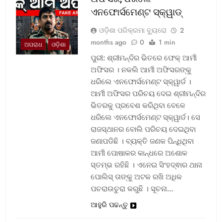
ଏନଫୋର୍ସମେଣ୍ଟ ସ୍କ୍ୱାଡ୍‌
ଓଡ଼ିଶା ପରିକ୍ରମା ବ୍ୟୁରୋ
2
months ago
0
1 min
ଅପରାଧ
ଓଡ଼ିଶା
ପୁରୀ: ଶ୍ରୀମନ୍ଦିର ଭିତରେ ଫେକ୍ ଆର୍ମୀ
ଅଫିସର । ନକଲି ଆର୍ମୀ ଅଫିସରଙ୍କୁ
ଧରିଲେ ଏନଫୋର୍ସମେଣ୍ଟ ସ୍କ୍ୱାର୍ଡ ।
ଆର୍ମୀ ଅଫିସର ପରିଚୟ ଦେଇ ଶ୍ରୀମନ୍ଦିର
ଭିତରକୁ ପ୍ରବେଶ କରିଥିବା ବେଳେ
ଧରିଲେ ଏନଫୋର୍ସମେଣ୍ଟ ସ୍କ୍ୱାର୍ଡ। ସେ
ରାଜସ୍ଥାନର ବୋଲି ପରିଚୟ ଦେଇଥିବା
ଜଣାପଡିଛି । ବ୍ୟକ୍ତି ଜଣକ ପିନ୍ଧିଥିବା
ଆର୍ମୀ ପୋଷାକର କାନ୍ଧରେ ଅଶୋକ
ସ୍ତମ୍ଭ ରହିଛି । ଏନେଇ ସିଂହଦ୍ଵାର ଥାନା
ପୋଲିସ୍ ତାଙ୍କୁ ଅଟକ ରଖି ଅଧିକ
ପଚରାଉଚୁରା କରୁଛି । ସୂଚନା…
ଆହୁରି ପଢନ୍ତୁ