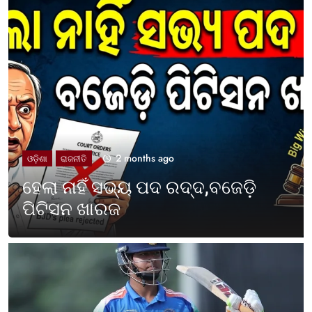
2 months ago
UNCATEGORIZED
ଓଡ଼ିଶା ପାଳିଲା ପଶ୍ଚିମବଙ୍ଗ
ପ୍ରତିଷ୍ଠା ଦିବସ