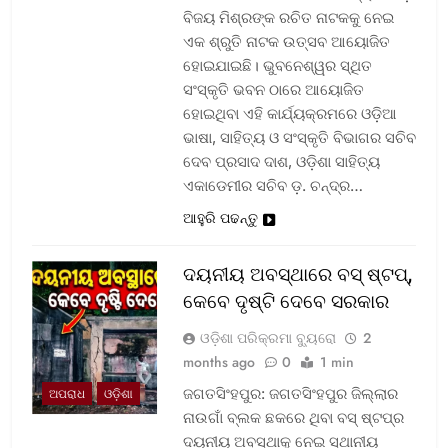
ବିଜୟ ମିଶ୍ରଙ୍କ ରଚିତ ନାଟକକୁ ନେଇ
ଏକ ଶ୍ରୁତି ନାଟକ ଉତ୍ସବ ଆୟୋଜିତ
ହୋଇଯାଇଛି। ଭୁବନେଶ୍ୱର ସ୍ଥିତ
ସଂସ୍କୃତି ଭବନ ଠାରେ ଆୟୋଜିତ
ହୋଇଥିବା ଏହି କାର୍ଯ୍ୟକ୍ରମରେ ଓଡ଼ିଆ
ଭାଷା, ସାହିତ୍ୟ ଓ ସଂସ୍କୃତି ବିଭାଗର ସଚିବ
ଦେବ ପ୍ରସାଦ ଦାଶ, ଓଡ଼ିଶା ସାହିତ୍ୟ
ଏକାଡେମୀର ସଚିବ ଡ଼. ଚନ୍ଦ୍ର…
ଆହୁରି ପଢନ୍ତୁ
ଦୟନୀୟ ଅବସ୍ଥାରେ ବସ୍‌ ଷ୍ଟପ୍‌,
କେବେ ଦୃଷ୍ଟି ଦେବେ ସରକାର
ଓଡ଼ିଶା ପରିକ୍ରମା ବ୍ୟୁରୋ
2
months ago
0
1 min
ଜଗତସିଂହପୁର: ଜଗତସିଂହପୁର ଜିଲ୍ଲାର
ଅପରାଧ
ଓଡ଼ିଶା
ନାଉଗାଁ ବ୍ଲକ ଛକରେ ଥିବା ବସ୍‌ ଷ୍ଟପ୍‌ର
ଦୟନୀୟ ଅବସ୍ଥାକୁ ନେଇ ସ୍ଥାନୀୟ