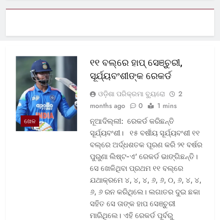
୧୧ ବଲ୍‌ରେ ହାପ୍ ସେଞ୍ଚୁରୀ,
ସୂର୍ଯ୍ୟବଂଶୀଙ୍କ ରେକର୍ଡ
ଓଡ଼ିଶା ପରିକ୍ରମା ବ୍ୟୁରୋ
2
months ago
0
1 mins
ନୂଆଦିଲ୍ଲୀ: ରେକର୍ଡ କରିଛନ୍ତି
ଖେଳ
ସୂର୍ଯ୍ୟବଂଶୀ। ୧୫ ବର୍ଷୀୟ ସୂର୍ଯ୍ୟବଂଶୀ ୧୧
ବଲ୍‌ରେ ଅର୍ଦ୍ଧଶତକ ପୂରଣ କରି ୨୧ ବର୍ଷର
ପୁରୁଣା ଲିଷ୍ଟ-ଏ’ ରେକର୍ଡ ଭାଙ୍ଗିଛନ୍ତି।
ସେ ଖେଳିଥିବା ପ୍ରଥମ ୧୧ ବଲ୍‌ରେ
ଯଥାକ୍ରମେ ୪, ୪, ୪, ୬, ୬, ୦, ୬, ୪, ୪,
୬, ୬ ରନ କରିଥିଲେ। ଲଗାତର ଦୁଇ ଛକା
ସହିତ ସେ ତାଙ୍କ ହାପ ସେଞ୍ଚୁରୀ
ମାରିଥିଲେ। ଏହି ରେକର୍ଡ ପୂର୍ବରୁ