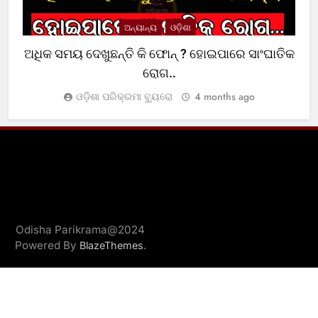
ଅନ୍ୟାନ୍ୟ
ଓଡ଼ିଶା
ଅଧିକ ସମୟ ଦେଖୁଛନ୍ତି କି ଫୋନ୍ ? ହୋଇପାରେ ସାଂଘାତିକ
ରୋଗ..
ଓଡ଼ିଶା ପରିକ୍ରମା ବ୍ୟୁରୋ
4 months ago
Odisha Parikrama@2024
Powered By
.
BlazeThemes