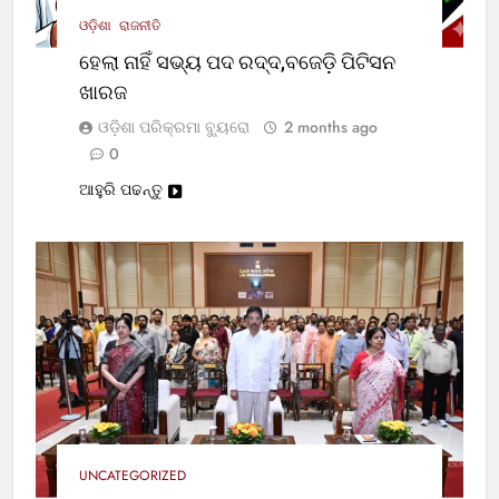
ଓଡ଼ିଶା
ରାଜନୀତି
ହେଲା ନାହିଁ ସଭ୍ୟ ପଦ ରଦ୍ଦ,ବଜେଡ଼ି ପିଟିସନ
ଖାରଜ
ଓଡ଼ିଶା ପରିକ୍ରମା ବ୍ୟୁରୋ
2 months ago
0
ଆହୁରି ପଢନ୍ତୁ
UNCATEGORIZED