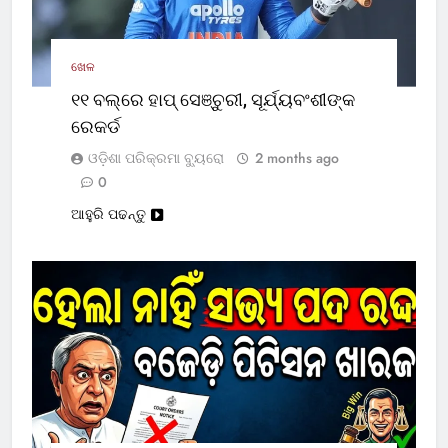
ଖେଳ
୧୧ ବଲ୍‌ରେ ହାପ୍ ସେଞ୍ଚୁରୀ, ସୂର୍ଯ୍ୟବଂଶୀଙ୍କ
ରେକର୍ଡ
ଓଡ଼ିଶା ପରିକ୍ରମା ବ୍ୟୁରୋ
2 months ago
0
ଆହୁରି ପଢନ୍ତୁ