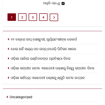
ଆହୁରି ପଢନ୍ତୁ
1
2
3
4
୧୧ ବଲ୍‌ରେ ହାପ୍ ସେଞ୍ଚୁରୀ, ସୂର୍ଯ୍ୟବଂଶୀଙ୍କ ରେକର୍ଡ
ହେଲା ନାହିଁ ସଭ୍ୟ ପଦ ରଦ୍ଦ,ବଜେଡ଼ି ପିଟିସନ ଖାରଜ
ଓଡ଼ିଶା ପାଳିଲା ପଶ୍ଚିମବଙ୍ଗ ପ୍ରତିଷ୍ଠା ଦିବସ
ଓଡ଼ିଶା ସଙ୍ଗୀତ ନାଟକ ଏକାଡେମୀ ପକ୍ଷରୁ ବିଶ୍ୱ ସଙ୍ଗୀତ ଦିବସ
ଓଡ଼ିଶା ସାହିତ୍ୟ ଏକାଡେମୀ ପକ୍ଷରୁ ଶ୍ରୁତି ନାଟକ ଉତ୍ସବ
Uncategorized