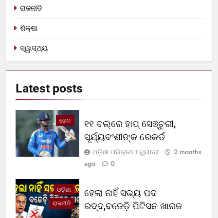
ରାଜନୀତି
ଶିକ୍ଷା
ସ୍ୱାସ୍ଥ୍ୟ
Latest
posts
ଖେଳ
୧୧ ବଲ୍‌ରେ ହାପ୍ ସେଞ୍ଚୁରୀ,
ସୂର୍ଯ୍ୟବଂଶୀଙ୍କ ରେକର୍ଡ
ଓଡ଼ିଶା ପରିକ୍ରମା ବ୍ୟୁରୋ
2 months
ago
0
ଓଡ଼ିଶା
ହେଲା ନାହିଁ ସଭ୍ୟ ପଦ
ରାଜନୀତି
ରଦ୍ଦ,ବଜେଡ଼ି ପିଟିସନ ଖାରଜ