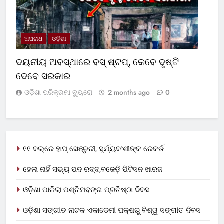
ଅପରାଧ
ଓଡ଼ିଶା
ଦୟନୀୟ ଅବସ୍ଥାରେ ବସ୍‌ ଷ୍ଟପ୍‌, କେବେ ଦୃଷ୍ଟି
ଦେବେ ସରକାର
ଓଡ଼ିଶା ପରିକ୍ରମା ବ୍ୟୁରୋ
2 months ago
0
୧୧ ବଲ୍‌ରେ ହାପ୍ ସେଞ୍ଚୁରୀ, ସୂର୍ଯ୍ୟବଂଶୀଙ୍କ ରେକର୍ଡ
ହେଲା ନାହିଁ ସଭ୍ୟ ପଦ ରଦ୍ଦ,ବଜେଡ଼ି ପିଟିସନ ଖାରଜ
ଓଡ଼ିଶା ପାଳିଲା ପଶ୍ଚିମବଙ୍ଗ ପ୍ରତିଷ୍ଠା ଦିବସ
ଓଡ଼ିଶା ସଙ୍ଗୀତ ନାଟକ ଏକାଡେମୀ ପକ୍ଷରୁ ବିଶ୍ୱ ସଙ୍ଗୀତ ଦିବସ