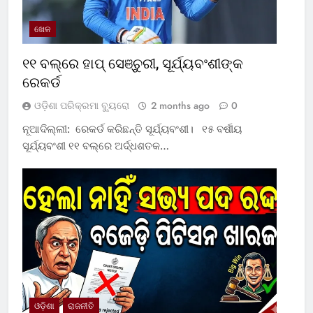
ଖେଳ
୧୧ ବଲ୍‌ରେ ହାପ୍ ସେଞ୍ଚୁରୀ, ସୂର୍ଯ୍ୟବଂଶୀଙ୍କ
ରେକର୍ଡ
ଓଡ଼ିଶା ପରିକ୍ରମା ବ୍ୟୁରୋ
2 months ago
0
ନୂଆଦିଲ୍ଲୀ: ରେକର୍ଡ କରିଛନ୍ତି ସୂର୍ଯ୍ୟବଂଶୀ। ୧୫ ବର୍ଷୀୟ
ସୂର୍ଯ୍ୟବଂଶୀ ୧୧ ବଲ୍‌ରେ ଅର୍ଦ୍ଧଶତକ…
ଓଡ଼ିଶା
ରାଜନୀତି