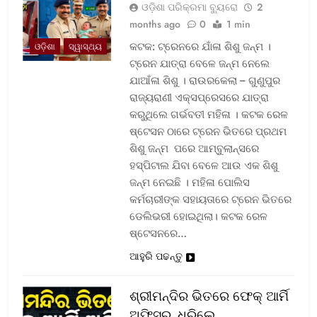
ଓଡ଼ିଶା ପରିକ୍ରମା ବ୍ୟୁରୋ
2
months ago
0
1 min
କଟକ: ଟ୍ରେନରେ ଯାଁଳା ଶିଶୁ ଜନ୍ମ ।
ଓଡ଼ିଶା
ସ୍ୱାସ୍ଥ୍ୟ
ଟ୍ରେନ ଯାତ୍ରା ବେଳେ ଜନ୍ମ ନେଲେ
ଯାଆଁଳା ଶିଶୁ । ରାଉରକେଲା – ଗୁଣୁପୁର
ରାଜ୍ୟରାଣୀ ଏକ୍ସପ୍ରେସରେ ଯାତ୍ରା
କରୁଥିଲେ ଗର୍ଭବତୀ ମହିଳା । କଟକ ରେଳ
ଷ୍ଟେସନ ଠାରେ ଟ୍ରେନ ଭିତରେ ପ୍ରଥମ
ଶିଶୁ ଜନ୍ମ ପରେ ଆମ୍ବୁଲାନ୍ସରେ
ହସ୍ପିଟାଲ ଯିବା ବେଳେ ଆଉ ଏକ ଶିଶୁ
ଜନ୍ମ ନେଇଛି । ମହିଳା ପୋଲିସ
କର୍ମଚାରୀଙ୍କ ସହାୟତାରେ ଟ୍ରେନ ଭିତରେ
ଡେଲିଭରୀ ହୋଇଥିଲା। କଟକ ରେଳ
ଷ୍ଟେସନରେ…
ଆହୁରି ପଢନ୍ତୁ
ଶ୍ରୀମନ୍ଦିର ଭିତରେ ଫେକ୍ ଆର୍ମି
ଅଫିସର, ଧରିଲେ