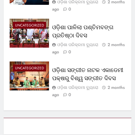
ଓଡ଼ିଶା ପରିକ୍ରମା ବ୍ୟୁରୋ
2 months
ago
0
UNCATEGORIZED
ଓଡ଼ିଶା ପାଳିଲା ପଶ୍ଚିମବଙ୍ଗ
ପ୍ରତିଷ୍ଠା ଦିବସ
ଓଡ଼ିଶା ପରିକ୍ରମା ବ୍ୟୁରୋ
2 months
ago
0
UNCATEGORIZED
ଓଡ଼ିଶା ସଙ୍ଗୀତ ନାଟକ ଏକାଡେମୀ
ପକ୍ଷରୁ ବିଶ୍ୱ ସଙ୍ଗୀତ ଦିବସ
ଓଡ଼ିଶା ପରିକ୍ରମା ବ୍ୟୁରୋ
2 months
ago
0