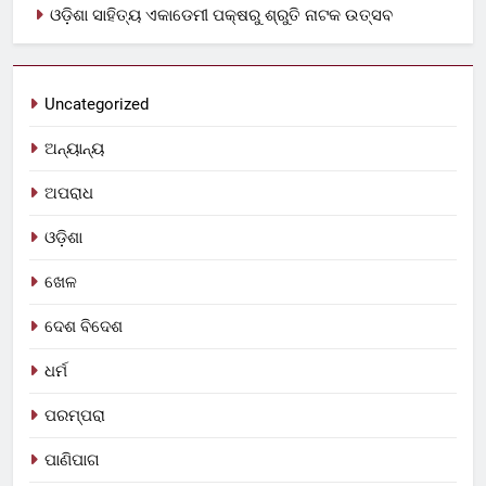
ଓଡ଼ିଶା ସାହିତ୍ୟ ଏକାଡେମୀ ପକ୍ଷରୁ ଶ୍ରୁତି ନାଟକ ଉତ୍ସବ
Uncategorized
ଅନ୍ୟାନ୍ୟ
ଅପରାଧ
ଓଡ଼ିଶା
ଖେଳ
ଦେଶ ବିଦେଶ
ଧର୍ମ
ପରମ୍ପରା
ପାଣିପାଗ