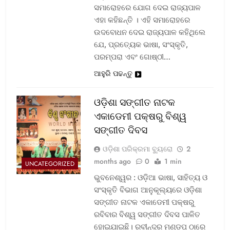
ସମାରୋହରେ ଯୋଗ ଦେଇ ରାଜ୍ୟପାଳ
ଏହା କହିଛନ୍ତି । ଏହି ସମାରୋହରେ
ଉଦବୋଧନ ଦେଇ ରାଜ୍ୟପାଳ କହିଥିଲେ
ଯେ, ପ୍ରତ୍ୟେକ ଭାଷା, ସଂସ୍କୃତି,
ପରମ୍ପରା ଏବଂ ଗୋଷ୍ଠୀ…
ଆହୁରି ପଢନ୍ତୁ
ଓଡ଼ିଶା ସଙ୍ଗୀତ ନାଟକ
ଏକାଡେମୀ ପକ୍ଷରୁ ବିଶ୍ୱ
ସଙ୍ଗୀତ ଦିବସ
ଓଡ଼ିଶା ପରିକ୍ରମା ବ୍ୟୁରୋ
2
months ago
0
1 min
UNCATEGORIZED
ଭୁବନେଶ୍ୱର : ଓଡ଼ିଆ ଭାଷା, ସାହିତ୍ୟ ଓ
ସଂସ୍କୃତି ବିଭାଗ ଆନୁକୂଲ୍ୟରେ ଓଡ଼ିଶା
ସଙ୍ଗୀତ ନାଟକ ଏକାଡେମୀ ପକ୍ଷରୁ
ରବିବାର ବିଶ୍ୱ ସଙ୍ଗୀତ ଦିବସ ପାଳିତ
ହୋଇଯାଇଛି। ରବୀନ୍ଦ୍ର ମଣ୍ଡପ ଠାରେ