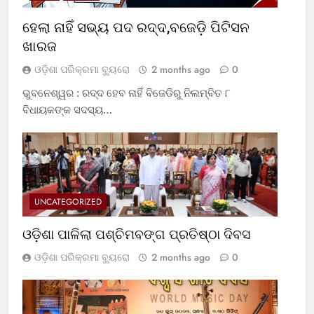
ହେଲା ନାହିଁ ସଭ୍ୟ ପଦ ରଦ୍ଦ,ବଜେଡ଼ି ପିଟିସନ
ଖାରଜ
ଓଡ଼ିଶା ପରିକ୍ରମା ବ୍ୟୁରୋ
2 months ago
0
ଭୁବନେଶ୍ୱର : ରଦ୍ଦ ହେବ ନାହିଁ ବିଜେଡିରୁ ନିଲମ୍ବିତ ୮
ବିଧାୟକଙ୍କ ସଦସ୍ୟ…
UNCATEGORIZED
ଓଡ଼ିଶା ପାଳିଲା ପଶ୍ଚିମବଙ୍ଗ ପ୍ରତିଷ୍ଠା ଦିବସ
ଓଡ଼ିଶା ପରିକ୍ରମା ବ୍ୟୁରୋ
2 months ago
0