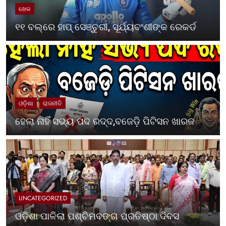
ଖେଳ
୧୧ ବଲ୍‌ରେ ହାପ୍ ସେଞ୍ଚୁରୀ, ସୂର୍ଯ୍ୟବଂଶୀଙ୍କ ରେକର୍ଡ
ଓଡ଼ିଶା
ରାଜନୀତି
ହେଲା ନାହିଁ ସଭ୍ୟ ପଦ ରଦ୍ଦ,ବଜେଡ଼ି ପିଟିସନ ଖାରଜ
UNCATEGORIZED
ଓଡ଼ିଶା ପାଳିଲା ପଶ୍ଚିମବଙ୍ଗ ପ୍ରତିଷ୍ଠା ଦିବସ