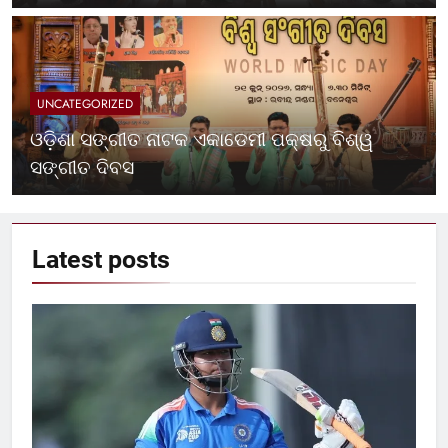
UNCATEGORIZED
ଓଡ଼ିଶା ସଙ୍ଗୀତ ନାଟକ ଏକାଡେମୀ ପକ୍ଷରୁ ବିଶ୍ୱ
ସଙ୍ଗୀତ ଦିବସ
Latest
posts