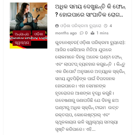
ଅଧିକ ସମୟ ଦେଖୁଛନ୍ତି କି ଫୋନ୍
? ହୋଇପାରେ ସାଂଘାତିକ ରୋଗ..
ଓଡ଼ିଶା ପରିକ୍ରମା ବ୍ୟୁରୋ
4
months ago
0
1 mins
ଅନ୍ୟାନ୍ୟ
ଓଡ଼ିଶା
ଭୁବନେଶ୍ବର( ଓଡ଼ିଶା ପରିକ୍ରମା ବ୍ୟୁରୋ):
ସ୍ୱାସ୍ଥ୍ୟ
ଆଜିର ସୋସିଆଲ ମିଡିଆ ଯୁଗରେ
ଲୋକମାନେ ଦିନକୁ ଅନେକ ଘଣ୍ଟା ଫୋନ୍
ଏବଂ ଲାପଟପ୍ ବ୍ୟବହାର କରୁଛନ୍ତି । କିନ୍ତୁ
ଏକ ରିପୋର୍ଟ ଅନୁସାରେ ଅତ୍ୟଧିକ ସ୍କ୍ରିନ୍
ସମୟ ଯୁବପିଢ଼ିଙ୍କ ପାଇଁ ବିପଦଜନକ
ହୋଇପାରେ। ଏହା ସେମାନଙ୍କ
ହୃଦରୋଗର ଆଶଙ୍କା ବୃଦ୍ଧି କରୁଛି।
ଗବେଷଣାରୁ ଜଣାପଡିଛି ଯେ ଦିନକୁ ଛଅ
ଘଣ୍ଟାରୁ ଅଧିକ ସ୍କ୍ରିନ୍ ଟାଇମ ଉଚ୍ଚ
ରକ୍ତଚାପ, କୋଲେଷ୍ଟ୍ରଲ୍ ଏବଂ
ସ୍ଥୂଳକାୟତା ଭଳି ସ୍ୱାସ୍ଥ୍ୟ ସମସ୍ୟା
ସୃଷ୍ଟି କରିପାରେ। ଏହି…