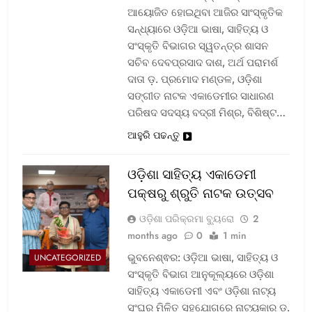
ଆୟୋଜିତ ହୋଇଥିବା ଆଜିର ସାଂସ୍କୃତିକ
ସନ୍ଧ୍ୟାରେ ଓଡ଼ିଆ ଭାଷା, ସାହିତ୍ୟ ଓ
ସଂସ୍କୃତି ବିଭାଗର ସ୍ୱତନ୍ତ୍ର ଶାସନ
ସଚିବ ଦେବପ୍ରସାଦ ଦାଶ, ଅର୍ଥ ପରାମର୍ଶ
ଦାତା ଡ଼. ପ୍ରମୋଦ ମଣ୍ଡଳ, ଓଡ଼ିଶା
ସଙ୍ଗୀତ ନାଟକ ଏକାଡେମୀର ସାଧାରଣ
ପରିଷଦ ସଦସ୍ୟ ବଦ୍ରୀ ମିଶ୍ର, ବିଶିଷ୍ଟ…
ଆହୁରି ପଢନ୍ତୁ
ଓଡ଼ିଶା ସାହିତ୍ୟ ଏକାଡେମୀ
ପକ୍ଷରୁ ଶ୍ରୁତି ନାଟକ ଉତ୍ସବ
ଓଡ଼ିଶା ପରିକ୍ରମା ବ୍ୟୁରୋ
2
months ago
0
1 min
ଭୁବନେଶ୍ଵର: ଓଡ଼ିଆ ଭାଷା, ସାହିତ୍ୟ ଓ
UNCATEGORIZED
ସଂସ୍କୃତି ବିଭାଗ ଆନୁକୂଲ୍ୟରେ ଓଡ଼ିଶା
ସାହିତ୍ୟ ଏକାଡେମୀ ଏବଂ ଓଡ଼ିଶା ନାଟ୍ୟ
ସଂଘର ମିଳିତ ସହଯୋଗରେ ନାଟ୍ୟକାର ଡ଼.