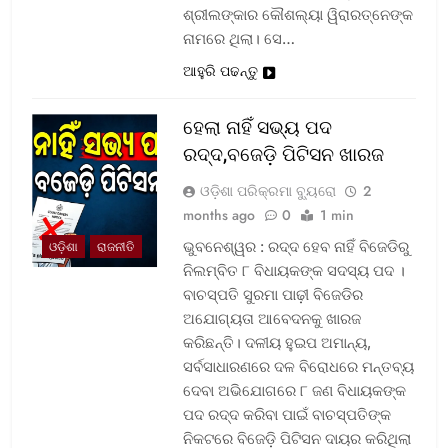
ଶ୍ରୀଲଙ୍କାର କୌଶଲ୍ୟା ୱିରାରତ୍ନେଙ୍କ
ନାମରେ ଥିଲା। ସେ…
ଆହୁରି ପଢନ୍ତୁ
ହେଲା ନାହିଁ ସଭ୍ୟ ପଦ
ରଦ୍ଦ,ବଜେଡ଼ି ପିଟିସନ ଖାରଜ
ଓଡ଼ିଶା ପରିକ୍ରମା ବ୍ୟୁରୋ
2
months ago
0
1 min
ଭୁବନେଶ୍ୱର : ରଦ୍ଦ ହେବ ନାହିଁ ବିଜେଡିରୁ
ଓଡ଼ିଶା
ରାଜନୀତି
ନିଲମ୍ବିତ ୮ ବିଧାୟକଙ୍କ ସଦସ୍ୟ ପଦ ।
ବାଚସ୍ପତି ସୁରମା ପାଢ଼ୀ ବିଜେଡିର
ଅଯୋଗ୍ୟତା ଆବେଦନକୁ ଖାରଜ
କରିଛନ୍ତି। ଦଳୀୟ ହୁଇପ ଅମାନ୍ୟ,
ସର୍ବସାଧାରଣରେ ଦଳ ବିରୋଧରେ ମନ୍ତବ୍ୟ
ଦେବା ଅଭିଯୋଗରେ ୮ ଜଣ ବିଧାୟକଙ୍କ
ପଦ ରଦ୍ଦ କରିବା ପାଇଁ ବାଚସ୍ପତିଙ୍କ
ନିକଟରେ ବିଜେଡ଼ି ପିଟିସନ ଦାୟର କରିଥିଲା