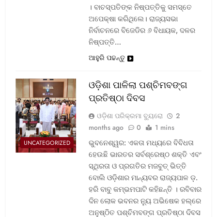
। ବାଚସ୍ପତିଙ୍କ ନିଷ୍ପତ୍ତିକୁ ସମସ୍ତେ
ଅପେକ୍ଷା କରିଥିଲେ। ରାଜ୍ୟସଭା
ନିର୍ବାଚନରେ ବିଜେଡିର ୬ ବିଧାୟକ, ଦଳର
ନିଷ୍ପତ୍ତି…
ଆହୁରି ପଢନ୍ତୁ
ଓଡ଼ିଶା ପାଳିଲା ପଶ୍ଚିମବଙ୍ଗ
ପ୍ରତିଷ୍ଠା ଦିବସ
ଓଡ଼ିଶା ପରିକ୍ରମା ବ୍ୟୁରୋ
2
months ago
0
1 mins
ଭୁବନେଶ୍ୱର: ଏକତା ମଧ୍ୟରେ ବିବିଧତା
UNCATEGORIZED
ହେଉଛି ଭାରତର ସର୍ବଶ୍ରେଷ୍ଠ ଶକ୍ତି ଏବଂ
ସ୍ଥିରତା ଓ ପ୍ରଗତିର ମଜବୁତ୍ ଭିତ୍ତି
ବୋଲି ଓଡ଼ିଶାର ମାନ୍ୟବର ରାଜ୍ୟପାଳ ଡ଼.
ହରି ବାବୁ କମ୍ଭମପାଟି କହିଛନ୍ତି । ରବିବାର
ଦିନ ଲୋକ ଭବନର ନ୍ୟୁ ଅଭିଷେକ ହଲ୍‌ରେ
ଅନୁଷ୍ଠିତ ପଶ୍ଚିମବଙ୍ଗ ପ୍ରତିଷ୍ଠା ଦିବସ